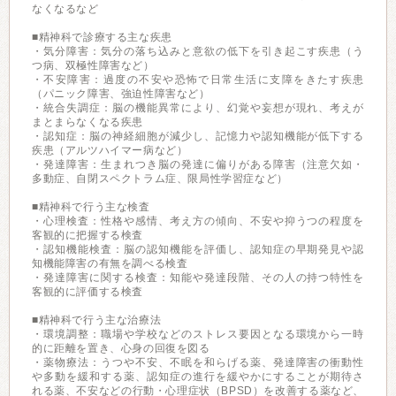
なくなるなど
■精神科で診療する主な疾患
・気分障害：気分の落ち込みと意欲の低下を引き起こす疾患（う
つ病、双極性障害など）
・不安障害：過度の不安や恐怖で日常生活に支障をきたす疾患
（パニック障害、強迫性障害など）
・統合失調症：脳の機能異常により、幻覚や妄想が現れ、考えが
まとまらなくなる疾患
・認知症：脳の神経細胞が減少し、記憶力や認知機能が低下する
疾患（アルツハイマー病など）
・発達障害：生まれつき脳の発達に偏りがある障害（注意欠如・
多動症、自閉スペクトラム症、限局性学習症など）
■精神科で行う主な検査
・心理検査：性格や感情、考え方の傾向、不安や抑うつの程度を
客観的に把握する検査
・認知機能検査：脳の認知機能を評価し、認知症の早期発見や認
知機能障害の有無を調べる検査
・発達障害に関する検査：知能や発達段階、その人の持つ特性を
客観的に評価する検査
■精神科で行う主な治療法
・環境調整：職場や学校などのストレス要因となる環境から一時
的に距離を置き、心身の回復を図る
・薬物療法：うつや不安、不眠を和らげる薬、発達障害の衝動性
や多動を緩和する薬、認知症の進行を緩やかにすることが期待さ
れる薬、不安などの行動・心理症状（BPSD）を改善する薬など、