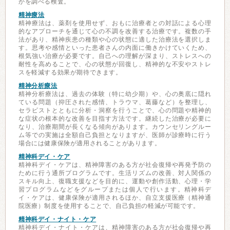
かを調べる検査。
精神療法
精神療法は、薬剤を使用せず、おもに治療者との対話による心理
的なアプローチを通じて心の不調を改善する治療です。複数の手
法があり、精神疾患の種類や心の状態に適した治療法を選択しま
す。思考や感情といった患者さんの内面に働きかけていくため、
根気強い治療が必要です。自己への理解が深まり、ストレスへの
耐性を高めることで、心の状態が回復し、精神的な不安やストレ
スを軽減する効果が期待できます。
精神分析療法
精神分析療法は、過去の体験（特に幼少期）や、心の奥底に隠れ
ている問題（抑圧された感情、トラウマ、葛藤など）を整理し、
セラピストとともに分析・洞察を行うことで、心の問題や精神的
な症状の根本的な改善を目指す方法です。継続した治療が必要に
なり、治療期間が長くなる傾向があります。カウンセリングルー
ム等での実施は全額自己負担となりますが、医師が診療時に行う
場合には健康保険が適用されることがあります。
精神科デイ・ケア
精神科デイ・ケアは、精神障害のある方が社会復帰や再発予防の
ために行う通所プログラムです。生活リズムの改善、対人関係の
スキル向上、復職支援などを目的に、運動や創作活動、心理・学
習プログラムなどをグループまたは個人で行います。精神科デ
イ・ケアは、健康保険が適用されるほか、自立支援医療（精神通
院医療）制度を使用することで、自己負担の軽減が可能です。
精神科デイ・ナイト・ケア
精神科デイ・ナイト・ケアは、精神障害のある方が社会復帰や再