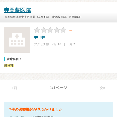
寺岡葵医院
熊本県熊本市中央区本荘（辛島町駅、慶徳校前駅、河原町駅）
－
0件
アクセス数 7月:
16
| 6月:
7
診療科目：
精神科
«前
1/1ページ
次»
7件の医療機関が見つかりました