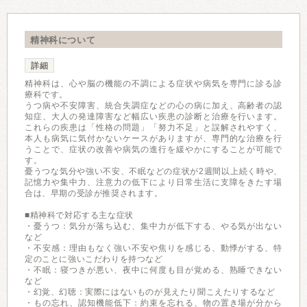
精神科について
詳細
精神科は、心や脳の機能の不調による症状や病気を専門に診る診
療科です。
うつ病や不安障害、統合失調症などの心の病に加え、高齢者の認
知症、大人の発達障害など幅広い疾患の診断と治療を行います。
これらの疾患は「性格の問題」「努力不足」と誤解されやすく、
本人も病気に気付かないケースがありますが、専門的な治療を行
うことで、症状の改善や病気の進行を緩やかにすることが可能で
す。
憂うつな気分や強い不安、不眠などの症状が2週間以上続く時や、
記憶力や集中力、注意力の低下により日常生活に支障をきたす場
合は、早期の受診が推奨されます。
■精神科で対応する主な症状
・憂うつ：気分が落ち込む、集中力が低下する、やる気が出ない
など
・不安感：理由もなく強い不安や焦りを感じる、動悸がする、特
定のことに強いこだわりを持つなど
・不眠：寝つきが悪い、夜中に何度も目が覚める、熟睡できない
など
・幻覚、幻聴：実際にはないものが見えたり聞こえたりするなど
・もの忘れ、認知機能低下：約束を忘れる、物の置き場が分から