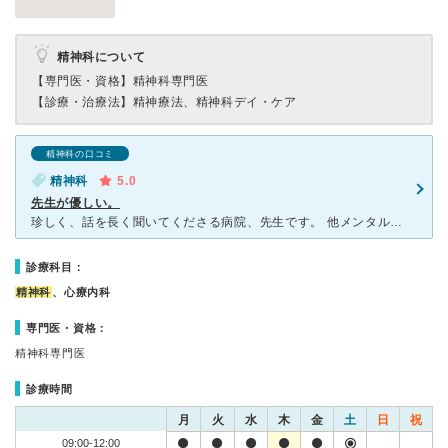
精神科について
【専門医・資格】
精神科専門医
【診療・治療法】
精神療法、精神科デイ・ケア
精神科の口コミ
精神科
5.0
先生が優しい。
珍しく、話を長く聞いてくださる病院、先生です。 他メンタルクリニックでは、話を聞くのはカウンセラー、主治医はそれを纏めたものに目を通しヒアリングをして薬の処方のみという印象でしたが、 池上先生は1
診療科目：
精神科
、心療内科
専門医・資格：
精神科専門医
診療時間
月
火
水
木
金
土
日
祝
09:00-12:00