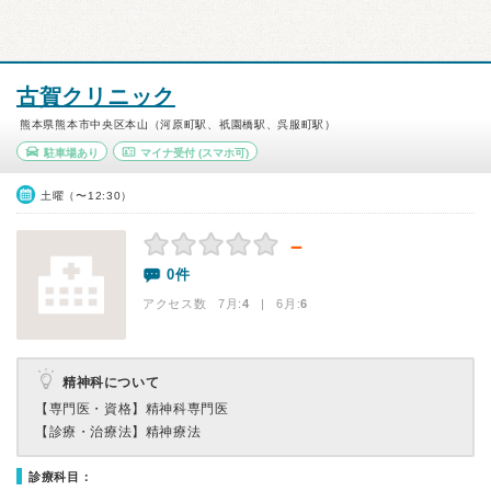
古賀クリニック
熊本県熊本市中央区本山（河原町駅、祇園橋駅、呉服町駅）
駐車場あり
マイナ受付
(スマホ可)
土曜（〜12:30）
－
0件
アクセス数 7月:
4
| 6月:
6
精神科について
【専門医・資格】
精神科専門医
【診療・治療法】
精神療法
診療科目：