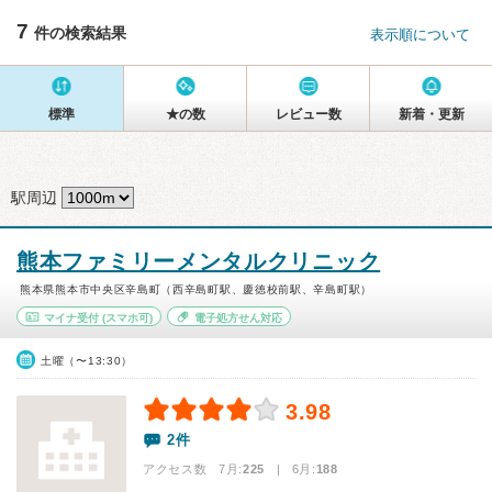
7
件の検索結果
表示順について
標準
★の数
レビュー数
新着・更新
駅周辺
熊本ファミリーメンタルクリニック
熊本県熊本市中央区辛島町（西辛島町駅、慶徳校前駅、辛島町駅）
マイナ受付
(スマホ可)
電子処方せん対応
土曜（〜13:30）
3.98
2件
アクセス数 7月:
225
| 6月:
188