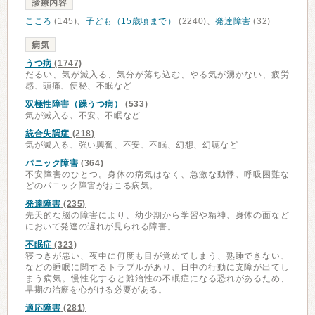
診療内容
こころ
(145)、
子ども（15歳頃まで）
(2240)、
発達障害
(32)
病気
うつ病
(1747)
だるい、気が滅入る、気分が落ち込む、やる気が湧かない、疲労
感、頭痛、便秘、不眠など
双極性障害（躁うつ病）
(533)
気が滅入る、不安、不眠など
統合失調症
(218)
気が滅入る、強い興奮、不安、不眠、幻想、幻聴など
パニック障害
(364)
不安障害のひとつ。身体の病気はなく、急激な動悸、呼吸困難な
どのパニック障害がおこる病気。
発達障害
(235)
先天的な脳の障害により、幼少期から学習や精神、身体の面など
において発達の遅れが見られる障害。
不眠症
(323)
寝つきが悪い、夜中に何度も目が覚めてしまう、熟睡できない、
などの睡眠に関するトラブルがあり、日中の行動に支障が出てし
まう病気。慢性化すると難治性の不眠症になる恐れがあるため、
早期の治療を心がける必要がある。
適応障害
(281)