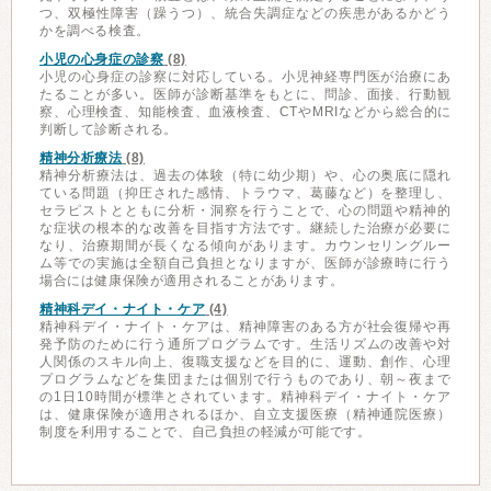
つ、双極性障害（躁うつ）、統合失調症などの疾患があるかどう
かを調べる検査。
小児の心身症の診察
(8)
小児の心身症の診察に対応している。小児神経専門医が治療にあ
たることが多い。医師が診断基準をもとに、問診、面接、行動観
察、心理検査、知能検査、血液検査、CTやMRIなどから総合的に
判断して診断される。
精神分析療法
(8)
精神分析療法は、過去の体験（特に幼少期）や、心の奥底に隠れ
ている問題（抑圧された感情、トラウマ、葛藤など）を整理し、
セラピストとともに分析・洞察を行うことで、心の問題や精神的
な症状の根本的な改善を目指す方法です。継続した治療が必要に
なり、治療期間が長くなる傾向があります。カウンセリングルー
ム等での実施は全額自己負担となりますが、医師が診療時に行う
場合には健康保険が適用されることがあります。
精神科デイ・ナイト・ケア
(4)
精神科デイ・ナイト・ケアは、精神障害のある方が社会復帰や再
発予防のために行う通所プログラムです。生活リズムの改善や対
人関係のスキル向上、復職支援などを目的に、運動、創作、心理
プログラムなどを集団または個別で行うものであり、朝～夜まで
の1日10時間が標準とされています。精神科デイ・ナイト・ケア
は、健康保険が適用されるほか、自立支援医療（精神通院医療）
制度を利用することで、自己負担の軽減が可能です。