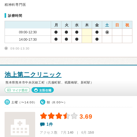
精神科専門医
診療時間
月
火
水
木
金
土
日
祝
09:00-12:30
14:00-17:30
09:00-13:30
池上第二クリニック
熊本県熊本市中央区細工町（呉服町駅、祇園橋駅、新町駅）
マイナ受付
女医在籍
土曜（〜14:00）
朝（8:00〜）
3.69
1件
アクセス数 7月:
140
| 6月:
150