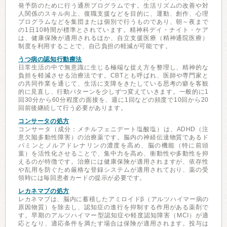
発予防のために行う通所プログラムです。生活リズムの改善や対
人関係のスキル向上、復職支援などを目的に、運動、創作、心理
プログラムなどを集団または個別で行うものであり、朝～夜まで
の1日10時間が標準とされています。精神科デイ・ナイト・ケア
は、健康保険が適用されるほか、自立支援医療（精神通院医療）
制度を利用することで、自己負担の軽減が可能です。
うつ病の認知行動療法
日常生活の中で無意識に生じる極端な捉え方を整理し、精神的な
負担を軽減させる治療法です。CBTとも呼ばれ、医師や専門家と
の共同作業を通じて、生活に支障をきたしている思考の癖を客観
的に見直し、行動パターンを少しずつ変えていきます。一般的に1
回30分から60分程度の面接を、週に1回などの頻度で10回から20
回前後継続して行う必要があります。
コンサータの処方
コンサータ（成分：メチルフェニデート塩酸塩）は、ADHD（注
意欠陥多動性障害）の治療薬です。脳内の神経伝達物質であるド
パミンとノルアドレナリンの濃度を高め、脳の機能（特に前頭
葉）を活性化させることで、集中力を高め、衝動性や多動性を抑
えるのが特徴です。治療には健康保険が適用されますが、依存性
や乱用を防ぐため厳格な登録システムが適用されており、薬の受
領時には毎回患者カードの提示が必要です。
レカネマブの処方
レカネマブは、脳内に蓄積したアミロイドβ（アルツハイマー病の
原因物質）を除去し、認知症の進行を抑制する作用がある薬剤で
す。早期のアルツハイマー型認知症や軽度認知障害（MCI）が適
応となり、適応条件を満たす場合は保険が適用されます。投与は