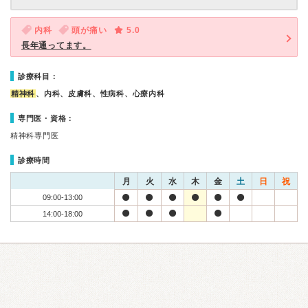
内科
頭が痛い
5.0
長年通ってます。
診療科目：
精神科
、内科、皮膚科、性病科、心療内科
専門医・資格：
精神科専門医
診療時間
月
火
水
木
金
土
日
祝
09:00-13:00
14:00-18:00