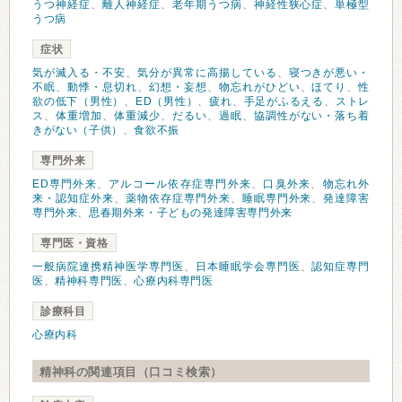
うつ神経症
、
離人神経症
、
老年期うつ病
、
神経性狭心症
、
単極型
うつ病
症状
気が滅入る・不安
、
気分が異常に高揚している
、
寝つきが悪い・
不眠
、
動悸・息切れ
、
幻想・妄想
、
物忘れがひどい
、
ほてり
、
性
欲の低下（男性）
、
ED（男性）
、
疲れ
、
手足がふるえる
、
ストレ
ス
、
体重増加
、
体重減少
、
だるい
、
過眠
、
協調性がない・落ち着
きがない（子供）
、
食欲不振
専門外来
ED専門外来
、
アルコール依存症専門外来
、
口臭外来
、
物忘れ外
来・認知症外来
、
薬物依存症専門外来
、
睡眠専門外来
、
発達障害
専門外来
、
思春期外来・子どもの発達障害専門外来
専門医・資格
一般病院連携精神医学専門医
、
日本睡眠学会専門医
、
認知症専門
医
、
精神科専門医
、
心療内科専門医
診療科目
心療内科
精神科の関連項目（口コミ検索）