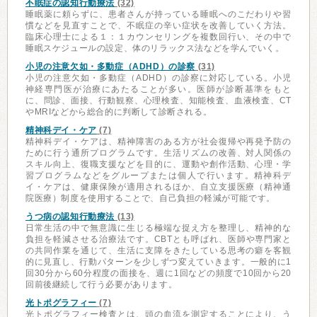
不眠症の認知行動療法
(32)
睡眠薬に頼らずに、患者さんが持っている睡眠へのこだわりや習
慣などを見直すことで、不眠症の辛い症状を改善していく方法。
臨床心理士による１：１カウンセリングを複数回行い、その中で
睡眠スケジュールの設定、体のリラックス法などを学んでいく。
小児の注意欠如・多動症（ADHD）の診察
(31)
小児の注意欠如・多動症（ADHD）の診察に対応している。小児
神経専門医が治療にあたることが多い。医師が診断基準をもと
に、問診、面接、行動観察、心理検査、知能検査、血液検査、CT
やMRIなどから総合的に判断して診断される。
精神科デイ・ケア
(7)
精神科デイ・ケアは、精神障害のある方が社会復帰や再発予防の
ために行う通所プログラムです。生活リズムの改善、対人関係の
スキル向上、復職支援などを目的に、運動や創作活動、心理・学
習プログラムなどをグループまたは個人で行います。精神科デ
イ・ケアは、健康保険が適用されるほか、自立支援医療（精神通
院医療）制度を使用することで、自己負担の軽減が可能です。
うつ病の認知行動療法
(13)
日常生活の中で無意識に生じる極端な捉え方を整理し、精神的な
負担を軽減させる治療法です。CBTとも呼ばれ、医師や専門家と
の共同作業を通じて、生活に支障をきたしている思考の癖を客観
的に見直し、行動パターンを少しずつ変えていきます。一般的に1
回30分から60分程度の面接を、週に1回などの頻度で10回から20
回前後継続して行う必要があります。
光トポグラフィー
(7)
光トポグラフィー検査とは、頭の血流を測定することにより、う