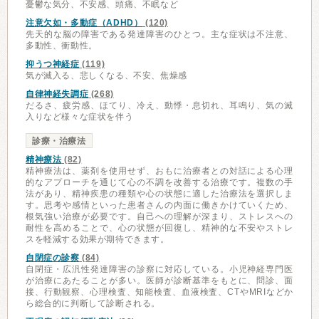
憂鬱な気分、不安感、頭痛、不眠など
注意欠如・多動症（ADHD）
(120)
先天的な脳の障害である発達障害のひとつ。主な症状は不注意、
多動性、衝動性。
抑うつ神経症
(119)
気が滅入る、悲しくなる、不安、焦燥感
自律神経失調症
(268)
だるさ、疲労感、ほてり、冷え、動悸・息切れ、耳鳴り、気の滅
入りなど様々な症状を伴う
診療・治療法
精神療法
(82)
精神療法は、薬剤を使用せず、おもに治療者との対話による心理
的なアプローチを通じて心の不調を改善する治療です。複数の手
法があり、精神疾患の種類や心の状態に適した治療法を選択しま
す。思考や感情といった患者さんの内面に働きかけていくため、
根気強い治療が必要です。自己への理解が深まり、ストレスへの
耐性を高めることで、心の状態が回復し、精神的な不安やストレ
スを軽減する効果が期待できます。
自閉症の診察
(84)
自閉症・広汎性発達障害の診察に対応している。小児神経専門医
が治療にあたることが多い。医師が診断基準をもとに、問診、面
接、行動観察、心理検査、知能検査、血液検査、CTやMRIなどか
ら総合的に判断して診断される。