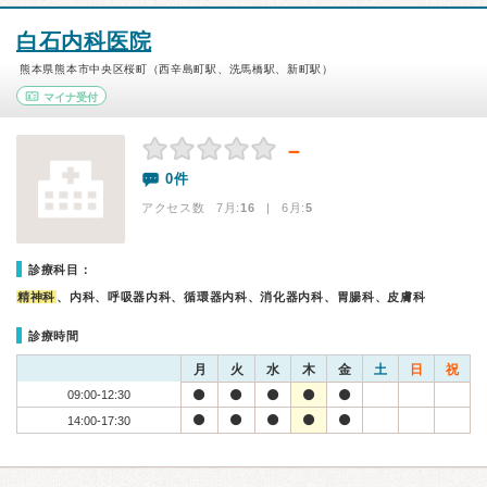
白石内科医院
熊本県熊本市中央区桜町（西辛島町駅、洗馬橋駅、新町駅）
マイナ受付
－
0件
アクセス数 7月:
16
| 6月:
5
診療科目：
精神科
、内科、呼吸器内科、循環器内科、消化器内科、胃腸科、皮膚科
診療時間
月
火
水
木
金
土
日
祝
09:00-12:30
14:00-17:30