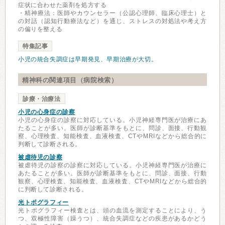
症状に合わせた薬剤を処方する
・精神療法：医師やカウンセラー（公認心理師、臨床心理士）と
の対話（認知行動療法など）を通じ、ストレスの対処法や考え方
の偏りを整える
特集記事
小児の統合失調症は早期発見、早期治療が大切。
精神科の関連項目（病院検索）
診療・治療法
小児の心身症の診察
小児の心身症の診察に対応している。小児神経専門医が治療にあ
たることが多い。医師が診断基準をもとに、問診、面接、行動観
察、心理検査、知能検査、血液検査、CTやMRIなどから総合的に
判断して診断される。
被虐待児の診察
被虐待児の診察の診察に対応している。小児神経専門医が治療に
あたることが多い。医師が診断基準をもとに、問診、面接、行動
観察、心理検査、知能検査、血液検査、CTやMRIなどから総合的
に判断して診断される。
光トポグラフィー
光トポグラフィー検査とは、頭の血流を測定することにより、う
つ、双極性障害（躁うつ）、統合失調症などの疾患があるかどう