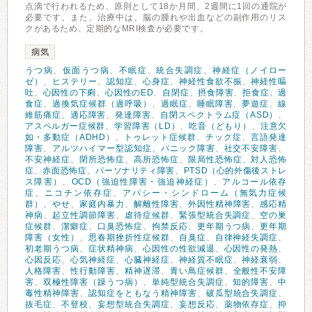
点滴で行われるため、原則として18か月間、2週間に1回の通院が
必要です。また、治療中は、脳の腫れや出血などの副作用のリス
クがあるため、定期的なMRI検査が必要です。
病気
うつ病
、
仮面うつ病
、
不眠症
、
統合失調症
、
神経症（ノイロー
ゼ）
、
ヒステリー
、
認知症
、
心身症
、
神経性食欲不振
、
神経性嘔
吐
、
心因性の下痢
、
心因性のED
、
自閉症
、
摂食障害
、
拒食症
、
過
食症
、
過換気症候群（過呼吸）
、
過眠症
、
睡眠障害
、
夢遊症
、
線
維筋痛症
、
適応障害
、
発達障害
、
自閉スペクトラム症（ASD）
、
アスペルガー症候群
、
学習障害（LD）
、
吃音（どもり）
、
注意欠
如・多動症（ADHD）
、
トゥレット症候群
、
チック症
、
言語発達
障害
、
アルツハイマー型認知症
、
パニック障害
、
社交不安障害
、
不安神経症
、
閉所恐怖症
、
高所恐怖症
、
限局性恐怖症
、
対人恐怖
症
、
赤面恐怖症
、
パーソナリティ障害
、
PTSD（心的外傷後ストレ
ス障害）
、
OCD（強迫性障害・強迫神経症）
、
アルコール依存
症
、
ニコチン依存症
、
アパシー・シンドローム（無気力症候
群）
、
やせ
、
家庭内暴力
、
解離性障害
、
外因性精神障害
、
感応精
神病
、
起立性調節障害
、
虐待症候群
、
緊張型統合失調症
、
空の巣
症候群
、
潔癖症
、
口臭恐怖症
、
拘禁反応
、
更年期うつ病
、
更年期
障害（女性）
、
思春期挫折性症候群
、
自臭症
、
自律神経失調症
、
初老期うつ病
、
症状精神病
、
心因性の性欲減退
、
心因性の発熱
、
心因反応
、
心気神経症
、
心臓神経症
、
神経質不眠症
、
神経衰弱
、
人格障害
、
性行動障害
、
精神遅滞
、
青い鳥症候群
、
全般性不安障
害
、
双極性障害（躁うつ病）
、
単純型統合失調症
、
知的障害
、
中
毒性精神障害
、
認知症をともなう精神障害
、
破瓜型統合失調症
、
抜毛症
、
不登校
、
妄想型統合失調症
、
妄想反応
、
薬物依存症
、
抑