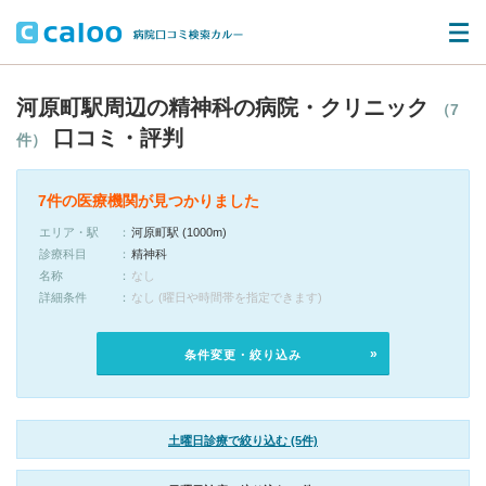
河原町駅周辺の精神科の病院・クリニック
（7
口コミ・評判
件）
7件の医療機関が見つかりました
エリア・駅
河原町駅 (1000m)
診療科目
精神科
名称
なし
詳細条件
なし (曜日や時間帯を指定できます)
条件変更・絞り込み
土曜日診療で絞り込む (5件)