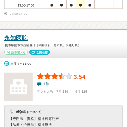
13:00-17:00
08:00-14:00
永知医院
熊本県熊本市西区春日（祇園橋駅、熊本駅、呉服町駅）
駐車場あり
女医在籍
土曜（〜13:00）
3.54
1件
アクセス数 7月:
130
| 6月:
125
精神科について
【専門医・資格】
精神科専門医
【診療・治療法】
精神療法