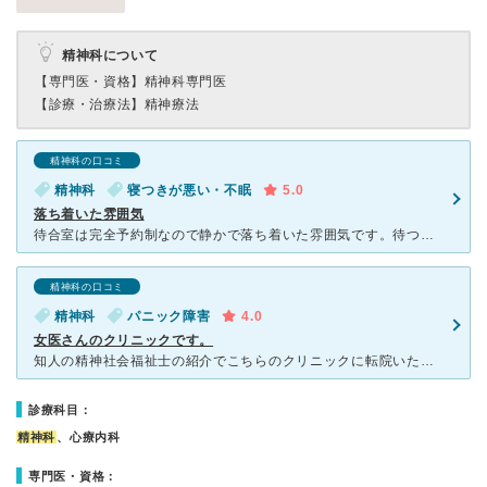
精神科について
【専門医・資格】
精神科専門医
【診療・治療法】
精神療法
精神科の口コミ
精神科
寝つきが悪い・不眠
5.0
落ち着いた雰囲気
待合室は完全予約制なので静かで落ち着いた雰囲気です。待つ事はほとんどありませんでした。さかい先生がとても話し好きな先生で診察と言うより先生とおしゃべりしに行く感じでとても楽しいです。先生は良い意味で先
精神科の口コミ
精神科
パニック障害
4.0
女医さんのクリニックです。
知人の精神社会福祉士の紹介でこちらのクリニックに転院いたしました。 女医さんのみのクリニックで、静かな落ち着いたクリニックです。女性専用というわけではないと思いますが、わたしがいつも行く時は待合室に
診療科目：
精神科
、心療内科
専門医・資格：