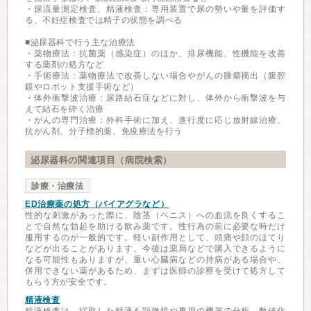
・尿流量測定検査、精液検査：専用装置で尿の勢いや量を評価す
る、不妊症検査では精子の状態を調べる
■泌尿器科で行う主な治療法
・薬物療法：抗菌薬（感染症）のほか、排尿機能、性機能を改善
する薬剤の処方など
・手術療法：薬物療法で改善しない場合やがんの腫瘍摘出（腹腔
鏡やロボット支援手術など）
・体外衝撃波治療：尿路結石症などに対し、体外から衝撃波を与
えて結石を砕く治療
・がんの専門治療：外科手術に加え、進行度に応じ放射線治療、
抗がん剤、分子標的薬、免疫療法を行う
泌尿器科の関連項目（病院検索）
診療・治療法
ED治療薬の処方（バイアグラなど）
性的な刺激があった際に、陰茎（ペニス）への血流を良くするこ
とで自然な勃起を助ける飲み薬です。性行為の前に必要な時だけ
服用するのが一般的です。軽い副作用として、頭痛や顔のほてり
などが出ることがあります。今後は薬局などで購入できるように
なる可能性もありますが、重い心臓病などの持病がある場合や、
併用できない薬があるため、まずは医師の診察を受けて処方して
もらう方が安全です。
精液検査