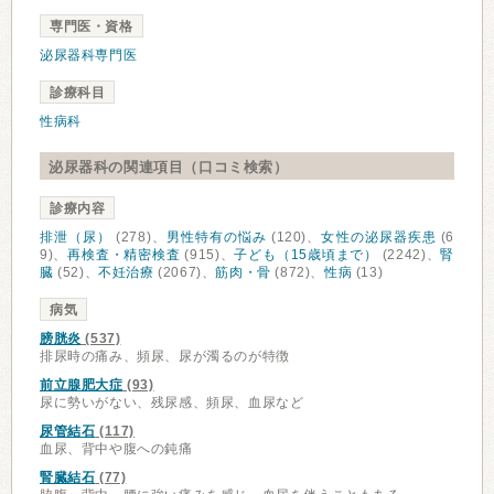
専門医・資格
泌尿器科専門医
診療科目
性病科
泌尿器科の関連項目（口コミ検索）
診療内容
排泄（尿）
(278)、
男性特有の悩み
(120)、
女性の泌尿器疾患
(6
9)、
再検査・精密検査
(915)、
子ども（15歳頃まで）
(2242)、
腎
臓
(52)、
不妊治療
(2067)、
筋肉・骨
(872)、
性病
(13)
病気
膀胱炎
(537)
排尿時の痛み、頻尿、尿が濁るのが特徴
前立腺肥大症
(93)
尿に勢いがない、残尿感、頻尿、血尿など
尿管結石
(117)
血尿、背中や腹への鈍痛
腎臓結石
(77)