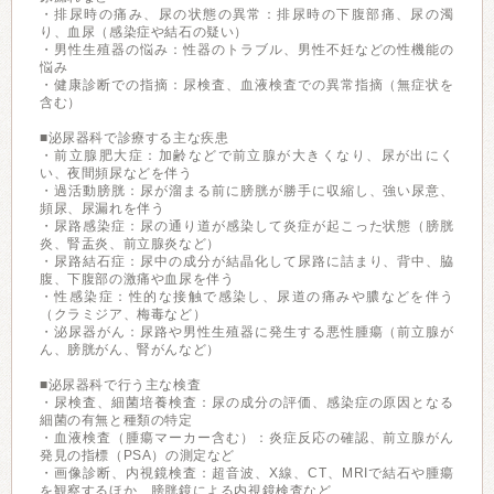
・排尿時の痛み、尿の状態の異常：排尿時の下腹部痛、尿の濁
り、血尿（感染症や結石の疑い）
・男性生殖器の悩み：性器のトラブル、男性不妊などの性機能の
悩み
・健康診断での指摘：尿検査、血液検査での異常指摘（無症状を
含む）
■泌尿器科で診療する主な疾患
・前立腺肥大症：加齢などで前立腺が大きくなり、尿が出にく
い、夜間頻尿などを伴う
・過活動膀胱：尿が溜まる前に膀胱が勝手に収縮し、強い尿意、
頻尿、尿漏れを伴う
・尿路感染症：尿の通り道が感染して炎症が起こった状態（膀胱
炎、腎盂炎、前立腺炎など）
・尿路結石症：尿中の成分が結晶化して尿路に詰まり、背中、脇
腹、下腹部の激痛や血尿を伴う
・性感染症：性的な接触で感染し、尿道の痛みや膿などを伴う
（クラミジア、梅毒など）
・泌尿器がん：尿路や男性生殖器に発生する悪性腫瘍（前立腺が
ん、膀胱がん、腎がんなど）
■泌尿器科で行う主な検査
・尿検査、細菌培養検査：尿の成分の評価、感染症の原因となる
細菌の有無と種類の特定
・血液検査（腫瘍マーカー含む）：炎症反応の確認、前立腺がん
発見の指標（PSA）の測定など
・画像診断、内視鏡検査：超音波、X線、CT、MRIで結石や腫瘍
を観察するほか、膀胱鏡による内視鏡検査など