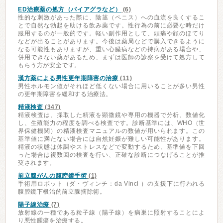
ED治療薬の処方（バイアグラなど）
(6)
性的な刺激があった際に、陰茎（ペニス）への血流を良くするこ
とで自然な勃起を助ける飲み薬です。性行為の前に必要な時だけ
服用するのが一般的です。軽い副作用として、頭痛や顔のほてり
などが出ることがあります。今後は薬局などで購入できるように
なる可能性もありますが、重い心臓病などの持病がある場合や、
併用できない薬があるため、まずは医師の診察を受けて処方して
もらう方が安全です。
漢方薬による男性更年期障害の治療
(11)
男性ホルモン値がそれほど低くない場合に用いることが多い男性
の更年期障害を緩和する治療法。
精液検査
(347)
精液検査は、採取した精液を顕微鏡や専用の機器で分析、数値化
し、生殖能力の程度を調べる検査です。診断基準には、WHO（世
界保健機関）の精液検査マニュアルの数値が用いられます。この
基準値に満たない場合には自然妊娠が難しい可能性があります。
精液の状態は体調やストレスなどで変動するため、基準値を下回
った場合は複数回の検査を行い、正確な診断につなげることが推
奨されます。
前立腺がんの腹腔鏡手術
(1)
手術用ロボット（ダ・ヴィンチ：da Vinci ）の支援下に行われる
腹腔鏡下根治的前立腺摘除術。
陽子線治療
(7)
放射線の一種である粒子線（陽子線）を病巣に照射することによ
り悪性腫瘍を治療する。