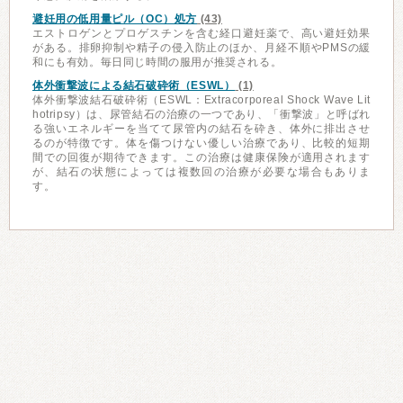
避妊用の低用量ピル（OC）処方
(43)
エストロゲンとプロゲスチンを含む経口避妊薬で、高い避妊効果
がある。排卵抑制や精子の侵入防止のほか、月経不順やPMSの緩
和にも有効。毎日同じ時間の服用が推奨される。
体外衝撃波による結石破砕術（ESWL）
(1)
体外衝撃波結石破砕術（ESWL：Extracorporeal Shock Wave Lit
hotripsy）は、尿管結石の治療の一つであり、「衝撃波」と呼ばれ
る強いエネルギーを当てて尿管内の結石を砕き、体外に排出させ
るのが特徴です。体を傷つけない優しい治療であり、比較的短期
間での回復が期待できます。この治療は健康保険が適用されます
が、結石の状態によっては複数回の治療が必要な場合もありま
す。