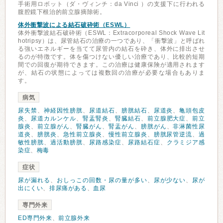
手術用ロボット（ダ・ヴィンチ：da Vinci ）の支援下に行われる
腹腔鏡下根治的前立腺摘除術。
体外衝撃波による結石破砕術（ESWL）
体外衝撃波結石破砕術（ESWL：Extracorporeal Shock Wave Lit
hotripsy）は、尿管結石の治療の一つであり、「衝撃波」と呼ばれ
る強いエネルギーを当てて尿管内の結石を砕き、体外に排出させ
るのが特徴です。体を傷つけない優しい治療であり、比較的短期
間での回復が期待できます。この治療は健康保険が適用されます
が、結石の状態によっては複数回の治療が必要な場合もありま
す。
病気
尿失禁
、
神経因性膀胱
、
尿道結石
、
膀胱結石
、
尿道炎
、
亀頭包皮
炎
、
尿道カルンケル
、
腎盂腎炎
、
腎臓結石
、
前立腺肥大症
、
前立
腺炎
、
前立腺がん
、
腎臓がん
、
腎盂がん
、
膀胱がん
、
非淋菌性尿
道炎
、
膀胱炎
、
急性前立腺炎
、
慢性前立腺炎
、
膀胱尿管逆流
、
過
敏性膀胱
、
過活動膀胱
、
尿路感染症
、
尿路結石症
、
クラミジア感
染症
、
梅毒
症状
尿が漏れる
、
おしっこの回数・尿の量が多い
、
尿が少ない
、
尿が
出にくい
、
排尿痛がある
、
血尿
専門外来
ED専門外来
、
前立腺外来