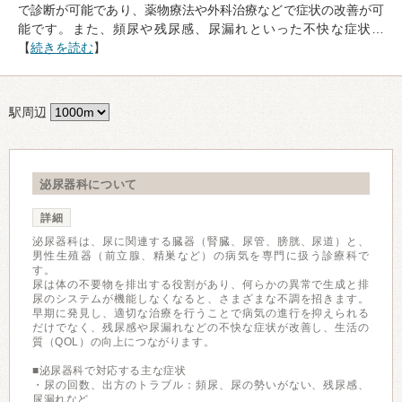
で診断が可能であり、薬物療法や外科治療などで症状の改善が可
能です。また、頻尿や残尿感、尿漏れといった不快な症状…
【
続きを読む
】
駅周辺
泌尿器科について
詳細
泌尿器科は、尿に関連する臓器（腎臓、尿管、膀胱、尿道）と、
男性生殖器（前立腺、精巣など）の病気を専門に扱う診療科で
す。
尿は体の不要物を排出する役割があり、何らかの異常で生成と排
尿のシステムが機能しなくなると、さまざまな不調を招きます。
早期に発見し、適切な治療を行うことで病気の進行を抑えられる
だけでなく、残尿感や尿漏れなどの不快な症状が改善し、生活の
質（QOL）の向上につながります。
■泌尿器科で対応する主な症状
・尿の回数、出方のトラブル：頻尿、尿の勢いがない、残尿感、
尿漏れなど