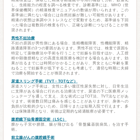
精液検査は、採取した精液を顕微鏡や専用の機器で分析、数値化
し、生殖能力の程度を調べる検査です。診断基準には、WHO（世
界保健機関）の精液検査マニュアルの数値が用いられます。この
基準値に満たない場合には自然妊娠が難しい可能性があります。
精液の状態は体調やストレスなどで変動するため、基準値を下回
った場合は複数回の検査を行い、正確な診断につなげることが推
奨されます。
男性不妊治療
不妊の原因が男性側にある場合、造精機能障害、性機能障害、精
路通過障害の3つの要因があります。男性不妊では、検査で原因を
特定して薬物療法や手術を行うことで妊娠を目指すほか、人工授
精や顕微授精などの高度生殖医療を検討する場合もあります。効
果が出るまでには時間がかかることがあり、男女ともに年齢を重
ねることで妊娠率が低下することも考慮して、適切な時期に夫婦
で治療を開始することが推奨されます。
尿道スリング手術（TVT・TOTなど）
尿道スリング手術は、女性に多い腹圧性尿失禁に対し、日常生活
に支障がある場合に行われる治療法です。尿道の下に医療用メッ
シュテープを通して支え、主な術式にはTOT法、TVT法などがあ
ります。術後数日間は痛みを感じることがありますが、身体への
負担が比較的少ないため、日帰りまたは短期入院で行えます。多
くは保険適用となり、術後は定期的な経過観察が必要です。
腹腔鏡下仙骨膣固定術（LSC）
膣から子宮や膀胱、腸が飛び出る「骨盤臓器脱病気」を治す手
術。
前立腺がんの腹腔鏡手術