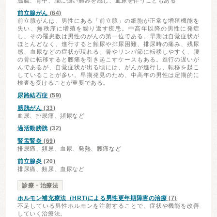
脇腹、背中、腰に強い痛みを感じ、血尿を伴うこともある
前立腺がん
(64)
前立腺がんは、男性にある「前立腺」の細胞が正常な増殖機能を
失い、無秩序に増殖を繰り返す疾患。中高年以降の男性に発症
し、その罹患数は男性のがんの第一位である。早期は自覚症状が
ほとんどなく、進行すると頻尿や排尿困難、排尿時の痛み、残尿
感、血尿などの症状が現れる。骨やリンパ節に転移しやすく、腰
の骨に転移すると腰痛を引き起こすケースもある。進行の遅いが
んであるが、自覚症状が出る頃には、がんが進行し、転移を起こ
していることが多い。早期発見のため、中高年の男性は定期的に
検査を受けることが重要である。
尿路結石症
(59)
膀胱がん
(33)
血尿、排尿痛、頻尿など
過活動膀胱
(32)
腎盂腎炎
(69)
排尿痛、頻尿、血尿、発熱、腰痛など
前立腺炎
(20)
排尿痛、頻尿、血尿など
診療・治療法
ホルモン補充療法（HRT)による男性更年期障害の治療
(7)
不足している男性ホルモンを注射することで、症状や機能を改善
していく治療法。