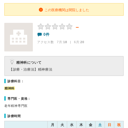
この医療機関は閉院しました
－
0件
アクセス数 7月:
18
| 6月:
20
精神科について
【診療・治療法】
精神療法
診療科目：
精神科
専門医・資格：
老年精神専門医
診療時間
月
火
水
木
金
土
日
祝