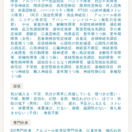
障害
、
アルツハイマー型認知症
、
パニック障害
、
社交不安障害
、
不安神経症
、
閉所恐怖症
、
高所恐怖症
、
限局性恐怖症
、
対人恐怖
症
、
赤面恐怖症
、
パーソナリティ障害
、
PTSD（心的外傷後ストレ
ス障害）
、
OCD（強迫性障害・強迫神経症）
、
アルコール依存
症
、
ニコチン依存症
、
アパシー・シンドローム（無気力症候
群）
、
やせ
、
家庭内暴力
、
解離性障害
、
外因性精神障害
、
感応精
神病
、
起立性調節障害
、
虐待症候群
、
緊張型統合失調症
、
空の巣
症候群
、
潔癖症
、
口臭恐怖症
、
拘禁反応
、
更年期うつ病
、
更年期
障害（女性）
、
思春期挫折性症候群
、
自臭症
、
自律神経失調症
、
初老期うつ病
、
症状精神病
、
心因性の性欲減退
、
心因性の発熱
、
心因反応
、
心気神経症
、
心臓神経症
、
神経質不眠症
、
神経衰弱
、
人格障害
、
性行動障害
、
精神遅滞
、
青い鳥症候群
、
全般性不安障
害
、
双極性障害（躁うつ病）
、
単純型統合失調症
、
知的障害
、
中
毒性精神障害
、
認知症をともなう精神障害
、
破瓜型統合失調症
、
抜毛症
、
不登校
、
妄想型統合失調症
、
妄想反応
、
薬物依存症
、
抑
うつ神経症
、
離人神経症
、
老年期うつ病
、
神経性狭心症
、
単極型
うつ病
症状
気が滅入る・不安
、
気分が異常に高揚している
、
寝つきが悪い・
不眠
、
動悸・息切れ
、
幻想・妄想
、
物忘れがひどい
、
ほてり
、
性
欲の低下（男性）
、
ED（男性）
、
疲れ
、
手足がふるえる
、
ストレ
ス
、
体重増加
、
体重減少
、
だるい
、
過眠
、
協調性がない・落ち着
きがない（子供）
、
食欲不振
専門外来
ED専門外来
、
アルコール依存症専門外来
、
口臭外来
、
物忘れ外