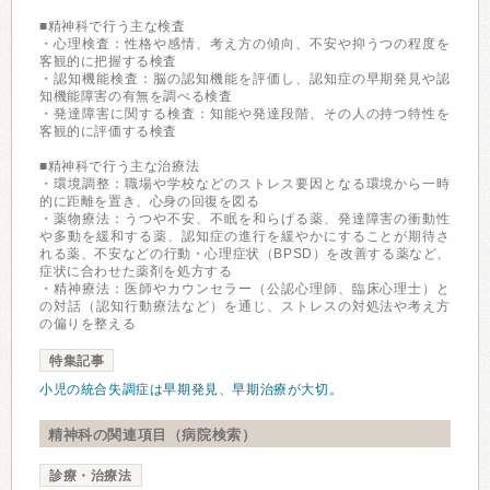
■精神科で行う主な検査
・心理検査：性格や感情、考え方の傾向、不安や抑うつの程度を
客観的に把握する検査
・認知機能検査：脳の認知機能を評価し、認知症の早期発見や認
知機能障害の有無を調べる検査
・発達障害に関する検査：知能や発達段階、その人の持つ特性を
客観的に評価する検査
■精神科で行う主な治療法
・環境調整：職場や学校などのストレス要因となる環境から一時
的に距離を置き、心身の回復を図る
・薬物療法：うつや不安、不眠を和らげる薬、発達障害の衝動性
や多動を緩和する薬、認知症の進行を緩やかにすることが期待さ
れる薬、不安などの行動・心理症状（BPSD）を改善する薬など、
症状に合わせた薬剤を処方する
・精神療法：医師やカウンセラー（公認心理師、臨床心理士）と
の対話（認知行動療法など）を通じ、ストレスの対処法や考え方
の偏りを整える
特集記事
小児の統合失調症は早期発見、早期治療が大切。
精神科の関連項目（病院検索）
診療・治療法