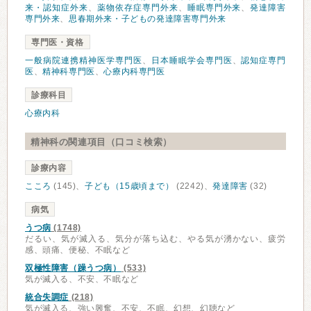
来・認知症外来
、
薬物依存症専門外来
、
睡眠専門外来
、
発達障害
専門外来
、
思春期外来・子どもの発達障害専門外来
専門医・資格
一般病院連携精神医学専門医
、
日本睡眠学会専門医
、
認知症専門
医
、
精神科専門医
、
心療内科専門医
診療科目
心療内科
精神科の関連項目（口コミ検索）
診療内容
こころ
(145)、
子ども（15歳頃まで）
(2242)、
発達障害
(32)
病気
うつ病
(1748)
だるい、気が滅入る、気分が落ち込む、やる気が湧かない、疲労
感、頭痛、便秘、不眠など
双極性障害（躁うつ病）
(533)
気が滅入る、不安、不眠など
統合失調症
(218)
気が滅入る、強い興奮、不安、不眠、幻想、幻聴など