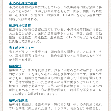
小児の心身症の診察
小児の心身症の診察に対応している。小児神経専門医が治療にあ
たることが多い。医師が診断基準をもとに、問診、面接、行動観
察、心理検査、知能検査、血液検査、CTやMRIなどから総合的に
判断して診断される。
被虐待児の診察
被虐待児の診察の診察に対応している。小児神経専門医が治療に
あたることが多い。医師が診断基準をもとに、問診、面接、行動
観察、心理検査、知能検査、血液検査、CTやMRIなどから総合的
に判断して診断される。
光トポグラフィー
光トポグラフィー検査とは、頭の血流を測定することにより、う
つ、双極性障害（躁うつ）、統合失調症などの疾患があるかどう
かを調べる検査。
精神療法
精神療法は、薬剤を使用せず、おもに治療者との対話による心理
的なアプローチを通じて心の不調を改善する治療です。複数の手
法があり、精神疾患の種類や心の状態に適した治療法を選択しま
す。思考や感情といった患者さんの内面に働きかけていくため、
根気強い治療が必要です。自己への理解が深まり、ストレスへの
耐性を高めることで、心の状態が回復し、精神的な不安やストレ
スを軽減する効果が期待できます。
精神分析療法
精神分析療法は、過去の体験（特に幼少期）や、心の奥底に隠れ
ている問題（抑圧された感情、トラウマ、葛藤など）を整理し、