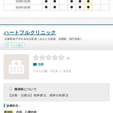
10:00-13:00
16:00-19:00
ハートフルクリニック
兵庫県神戸市中央区元町通（みなと元町駅、花隈駅、県庁前駅）
マイナ受付
－
0件
アクセス数 7月:
3
| 6月:
5
精神科について
【診療・治療法】
精神療法、精神分析療法
診療科目：
精神科
、内科、心療内科