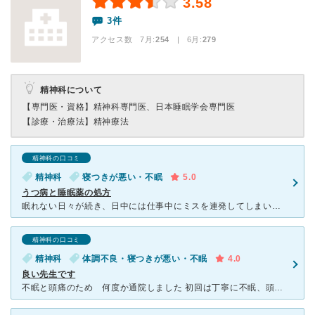
3.58
3件
アクセス数 7月:
254
| 6月:
279
精神科について
【専門医・資格】
精神科専門医、日本睡眠学会専門医
【診療・治療法】
精神療法
精神科の口コミ
精神科
寝つきが悪い・不眠
5.0
うつ病と睡眠薬の処方
眠れない日々が続き、日中には仕事中にミスを連発してしまいこのままではいけないと思って思い切って受診しました。 症状をうまく伝えられるか心配だったのですが、最初に電話口で症状を言ったのがしっかりと伝わ
精神科の口コミ
精神科
体調不良・寝つきが悪い・不眠
4.0
良い先生です
不眠と頭痛のため 何度か通院しました 初回は丁寧に不眠、頭痛について質問をまじえながら説明して下さり、同時に鬱などが隠れていないか、私の様子を観察しているように思えました 2回目以降の通院