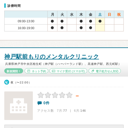
診療時間
月
火
水
木
金
土
日
祝
09:00-13:00
16:00-19:00
神戸駅前もりのメンタルクリニック
兵庫県神戸市中央区相生町（神戸駅（ハーバーランド駅）、高速神戸駅、西元町駅）
新規開院！
ネット予約
マイナ受付
(スマホ可)
電子処方せん対応
夜（〜22:00）
－
0件
アクセス数 7月:
77
| 6月:
146