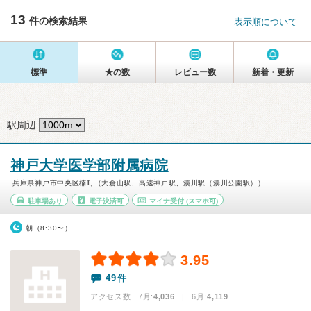
13
件の検索結果
表示順について
標準
★の数
レビュー数
新着・更新
駅周辺
神戸大学医学部附属病院
兵庫県神戸市中央区楠町（大倉山駅、高速神戸駅、湊川駅（湊川公園駅））
駐車場あり
電子決済可
マイナ受付
(スマホ可)
朝（8:30〜）
3.95
49件
アクセス数 7月:
4,036
| 6月:
4,119