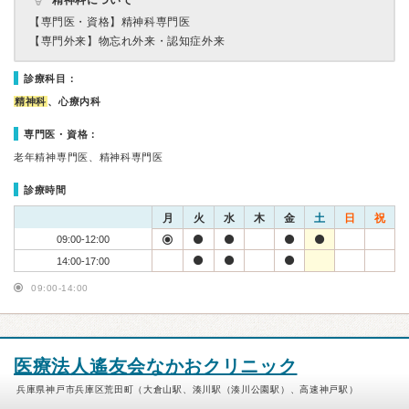
精神科について
【専門医・資格】
精神科専門医
【専門外来】
物忘れ外来・認知症外来
診療科目：
精神科
、心療内科
専門医・資格：
老年精神専門医、精神科専門医
診療時間
月
火
水
木
金
土
日
祝
09:00-12:00
14:00-17:00
09:00-14:00
医療法人遙友会なかおクリニック
兵庫県神戸市兵庫区荒田町（大倉山駅、湊川駅（湊川公園駅）、高速神戸駅）