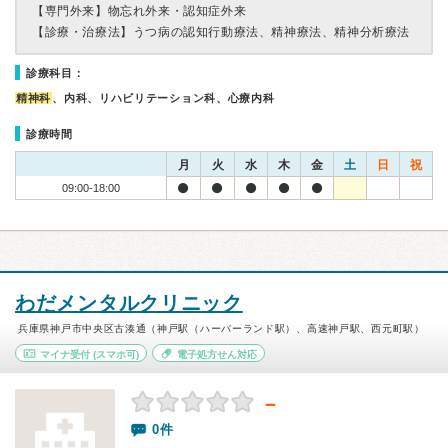
【専門外来】
物忘れ外来・認知症外来
【診療・治療法】
うつ病の認知行動療法、精神療法、精神分析療法
診療科目：
精神科
、内科、リハビリテーション科、心療内科
診療時間
月
火
水
木
金
土
日
祝
09:00-18:00
わだメンタルクリニック
兵庫県神戸市中央区古湊通（神戸駅（ハーバーランド駅）、高速神戸駅、西元町駅）
マイナ受付
(スマホ可)
電子処方せん対応
－
0件