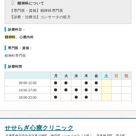
精神科について
【専門医・資格】
精神科専門医
【診療・治療法】
コンサータの処方
診療科目：
精神科
、心療内科
専門医・資格：
精神科専門医
診療時間
月
火
水
木
金
土
日
祝
09:00-12:00
14:00-17:00
18:00-22:00
せせらぎ心療クリニック
兵庫県神戸市中央区東川崎町（神戸駅（ハーバーランド駅）、高速神戸駅、西元町