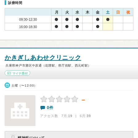
診療時間
月
火
水
木
金
土
日
祝
09:30-12:30
16:00-18:30
かきぎしあわせクリニック
兵庫県神戸市灘区中原通（花隈駅、県庁前駅、西元町駅）
マイナ受付
土曜（〜12:00）
－
0件
アクセス数 7月:
19
| 6月:
39