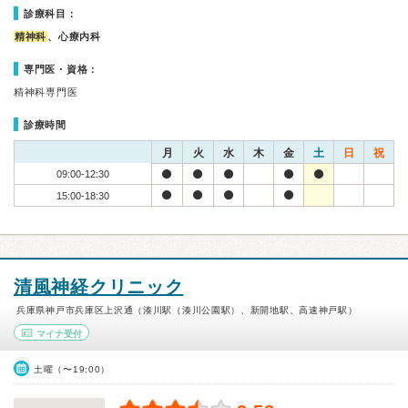
診療科目：
精神科
、心療内科
専門医・資格：
精神科専門医
診療時間
月
火
水
木
金
土
日
祝
09:00-12:30
15:00-18:30
清風神経クリニック
兵庫県神戸市兵庫区上沢通（湊川駅（湊川公園駅）、新開地駅、高速神戸駅）
マイナ受付
土曜（〜19:00）