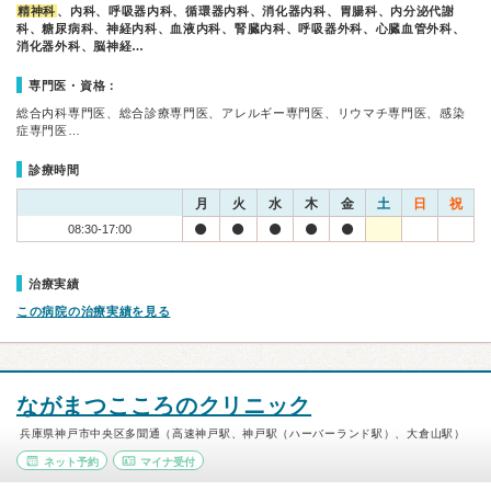
精神科
、内科、呼吸器内科、循環器内科、消化器内科、胃腸科、内分泌代謝
科、糖尿病科、神経内科、血液内科、腎臓内科、呼吸器外科、心臓血管外科、
消化器外科、脳神経…
専門医・資格：
総合内科専門医、総合診療専門医、アレルギー専門医、リウマチ専門医、感染
症専門医…
診療時間
月
火
水
木
金
土
日
祝
08:30-17:00
治療実績
この病院の治療実績を見る
ながまつこころのクリニック
兵庫県神戸市中央区多聞通（高速神戸駅、神戸駅（ハーバーランド駅）、大倉山駅）
ネット予約
マイナ受付