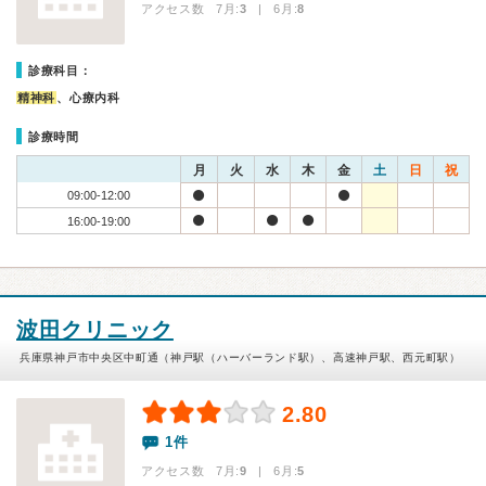
アクセス数 7月:
3
| 6月:
8
診療科目：
精神科
、心療内科
診療時間
月
火
水
木
金
土
日
祝
09:00-12:00
16:00-19:00
波田クリニック
兵庫県神戸市中央区中町通（神戸駅（ハーバーランド駅）、高速神戸駅、西元町駅）
2.80
1件
アクセス数 7月:
9
| 6月:
5