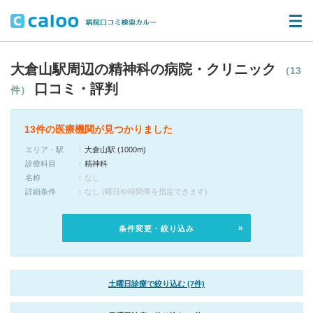
大倉山駅周辺の精神科の病院・クリニック
（13
口コミ・評判
件）
13件の医療機関が見つかりました
エリア・駅
大倉山駅 (1000m)
診療科目
精神科
名称
なし
詳細条件
なし (曜日や時間帯を指定できます)
条件変更・絞り込み
土曜日診療で絞り込む (7件)