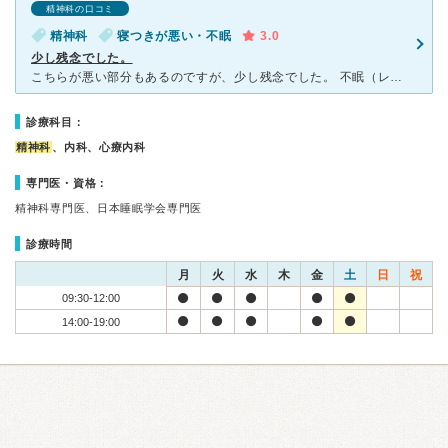
精神科の口コミ
精神科
寝つきが悪い・不眠
3.0
少し残念でした。
こちらが悪い部分もあるのですが、少し残念でした。 不眠（レストレッグス？）で診察に伺いました。 こちらが「何かおっしゃりたいことは？」と聞かれて 上手く答えられなかったことが悪かったとは
診療科目：
精神科
、内科、心療内科
専門医・資格：
精神科専門医、日本睡眠学会専門医
診療時間
月
火
水
木
金
土
日
祝
09:30-12:00
14:00-19:00