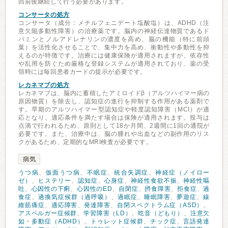
回前後継続して行う必要があります。
コンサータの処方
コンサータ（成分：メチルフェニデート塩酸塩）は、ADHD（注
意欠陥多動性障害）の治療薬です。脳内の神経伝達物質であるド
パミンとノルアドレナリンの濃度を高め、脳の機能（特に前頭
葉）を活性化させることで、集中力を高め、衝動性や多動性を抑
えるのが特徴です。治療には健康保険が適用されますが、依存性
や乱用を防ぐため厳格な登録システムが適用されており、薬の受
領時には毎回患者カードの提示が必要です。
レカネマブの処方
レカネマブは、脳内に蓄積したアミロイドβ（アルツハイマー病の
原因物質）を除去し、認知症の進行を抑制する作用がある薬剤で
す。早期のアルツハイマー型認知症や軽度認知障害（MCI）が適
応となり、適応条件を満たす場合は保険が適用されます。投与は
点滴で行われるため、原則として18か月間、2週間に1回の通院が
必要です。また、治療中は、脳の腫れや出血などの副作用のリス
クがあるため、定期的なMRI検査が必要です。
病気
うつ病
、
仮面うつ病
、
不眠症
、
統合失調症
、
神経症（ノイロー
ゼ）
、
ヒステリー
、
認知症
、
心身症
、
神経性食欲不振
、
神経性嘔
吐
、
心因性の下痢
、
心因性のED
、
自閉症
、
摂食障害
、
拒食症
、
過
食症
、
過換気症候群（過呼吸）
、
過眠症
、
睡眠障害
、
夢遊症
、
線
維筋痛症
、
適応障害
、
発達障害
、
自閉スペクトラム症（ASD）
、
アスペルガー症候群
、
学習障害（LD）
、
吃音（どもり）
、
注意欠
如・多動症（ADHD）
、
トゥレット症候群
、
チック症
、
言語発達