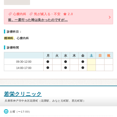
心療内科
気が滅入る・不安
2.0
前、一度行った時は良かったのですが…
診療科目：
精神科
、心療内科
診療時間
月
火
水
木
金
土
日
祝
09:30-12:00
14:00-17:00
若栄クリニック
兵庫県神戸市中央区花隈町（花隈駅、みなと元町駅、西元町駅）
土曜（〜17:00）