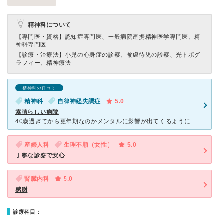
精神科について
【専門医・資格】
認知症専門医、一般病院連携精神医学専門医、精
神科専門医
【診療・治療法】
小児の心身症の診察、被虐待児の診察、光トポグ
ラフィー、精神療法
精神科の口コミ
精神科
自律神経失調症
5.0
素晴らしい病院
40歳過ぎてから更年期なのかメンタルに影響が出てくるようになりこちらの病院にお世話になっています。 先生は今までお世話になってきたお医者さんの中で一番話しやすく、何でも相談できて本当に良い先生です。
産婦人科
生理不順（女性）
5.0
丁寧な診察で安心
腎臓内科
5.0
感謝
診療科目：