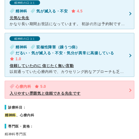
精神科の口コミ
精神科
気が滅入る・不安
4.5
元気な先生
かなり長い期間お世話になっています。 初診の方は予約制ですが、再診は予約不要で好きな時に行くことができます。 待ち時間はまちまちで、1時間以上待つこともあれば10分と待たずに診てもらえることもあり
精神科の口コミ
精神科
双極性障害（躁うつ病）
だるい・気が滅入る・不安・気分が異常に高揚している
1.0
信頼していたのに 信じたく無い言動
以前通っていた心療内科で、カウセリング的なアプローチも乏しく、薬も一方的に増やされる事に懐疑的な気持ちになり、同じような病状をもつ人の勧めで通い始めました。 先ず、この病院には「セカンドオピニオン」
心療内科
5.0
入りやすい雰囲気と信頼できる先生です
診療科目：
精神科
、心療内科
専門医・資格：
精神科専門医