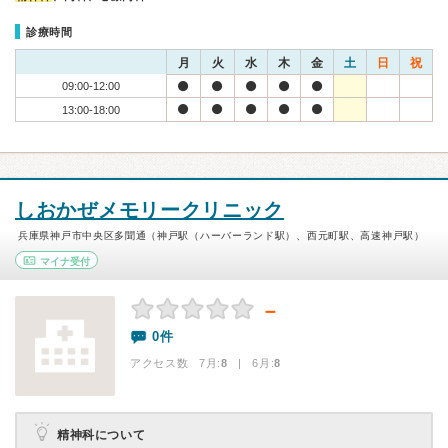
診療時間
月
火
水
木
金
土
日
祝
09:00-12:00
13:00-18:00
しおかぜメモリークリニック
兵庫県神戸市中央区多聞通（神戸駅（ハーバーランド駅）、西元町駅、高速神戸駅）
マイナ受付
－
0件
アクセス数 7月:
8
| 6月:
8
精神科について