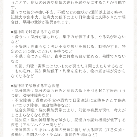
うことで、症状の改善や病気の進行を緩やかにすることが可能で
す。
憂うつな気分や強い不安、不眠などの症状が2週間以上続く時や、
記憶力や集中力、注意力の低下により日常生活に支障をきたす場
合は、早期の受診が推奨されます。
■精神科で対応する主な症状
・憂うつ：気分が落ち込む、集中力が低下する、やる気が出ない
など
・不安感：理由もなく強い不安や焦りを感じる、動悸がする、特
定のことに強いこだわりを持つなど
・不眠：寝つきが悪い、夜中に何度も目が覚める、熟睡できない
など
・幻覚、幻聴：実際にはないものが見えたり聞こえたりするなど
・もの忘れ、認知機能低下：約束を忘れる、物の置き場が分から
なくなるなど
■精神科で診療する主な疾患
・気分障害：気分の落ち込みと意欲の低下を引き起こす疾患（う
つ病、双極性障害など）
・不安障害：過度の不安や恐怖で日常生活に支障をきたす疾患
（パニック障害、強迫性障害など）
・統合失調症：脳の機能異常により、幻覚や妄想が現れ、考えが
まとまらなくなる疾患
・認知症：脳の神経細胞が減少し、記憶力や認知機能が低下する
疾患（アルツハイマー病など）
・発達障害：生まれつき脳の発達に偏りがある障害（注意欠如・
多動症、自閉スペクトラム症、限局性学習症など）