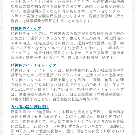
セラピストとともに分析・洞察を行うことで、心の問題や精神的
な症状の根本的な改善を目指す方法です。継続した治療が必要に
なり、治療期間が長くなる傾向があります。カウンセリングルー
ム等での実施は全額自己負担となりますが、医師が診療時に行う
場合には健康保険が適用されることがあります。
精神科デイ・ケア
精神科デイ・ケアは、精神障害のある方が社会復帰や再発予防の
ために行う通所プログラムです。生活リズムの改善、対人関係の
スキル向上、復職支援などを目的に、運動や創作活動、心理・学
習プログラムなどをグループまたは個人で行います。精神科デ
イ・ケアは、健康保険が適用されるほか、自立支援医療（精神通
院医療）制度を使用することで、自己負担の軽減が可能です。
精神科デイ・ナイト・ケア
精神科デイ・ナイト・ケアは、精神障害のある方が社会復帰や再
発予防のために行う通所プログラムです。生活リズムの改善や対
人関係のスキル向上、復職支援などを目的に、運動、創作、心理
プログラムなどを集団または個別で行うものであり、朝～夜まで
の1日10時間が標準とされています。精神科デイ・ナイト・ケア
は、健康保険が適用されるほか、自立支援医療（精神通院医療）
制度を利用することで、自己負担の軽減が可能です。
うつ病の認知行動療法
日常生活の中で無意識に生じる極端な捉え方を整理し、精神的な
負担を軽減させる治療法です。CBTとも呼ばれ、医師や専門家と
の共同作業を通じて、生活に支障をきたしている思考の癖を客観
的に見直し、行動パターンを少しずつ変えていきます。一般的に1
回30分から60分程度の面接を、週に1回などの頻度で10回から20