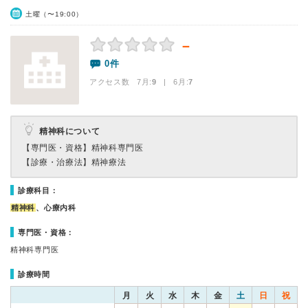
土曜（〜19:00）
－
0件
アクセス数 7月:
9
| 6月:
7
精神科について
【専門医・資格】
精神科専門医
【診療・治療法】
精神療法
診療科目：
精神科
、心療内科
専門医・資格：
精神科専門医
診療時間
月
火
水
木
金
土
日
祝