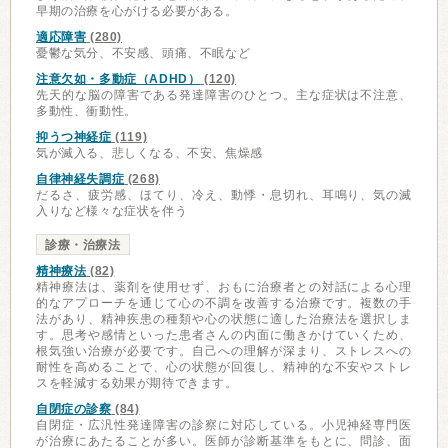
早期の治療を心がける必要がある。
適応障害
(280)
憂鬱な気分、不安感、頭痛、不眠など
注意欠如・多動症（ADHD）
(120)
先天的な脳の障害である発達障害のひとつ。主な症状は不注意、
多動性、衝動性。
抑うつ神経症
(119)
気が滅入る、悲しくなる、不安、焦燥感
自律神経失調症
(268)
だるさ、疲労感、ほてり、冷え、動悸・息切れ、耳鳴り、気の滅
入りなど様々な症状を伴う
診療・治療法
精神療法
(82)
精神療法は、薬剤を使用せず、おもに治療者との対話による心理
的なアプローチを通じて心の不調を改善する治療です。複数の手
法があり、精神疾患の種類や心の状態に適した治療法を選択しま
す。思考や感情といった患者さんの内面に働きかけていくため、
根気強い治療が必要です。自己への理解が深まり、ストレスへの
耐性を高めることで、心の状態が回復し、精神的な不安やストレ
スを軽減する効果が期待できます。
自閉症の診察
(84)
自閉症・広汎性発達障害の診察に対応している。小児神経専門医
が治療にあたることが多い。医師が診断基準をもとに、問診、面