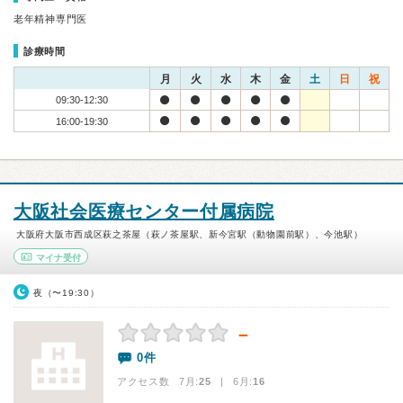
老年精神専門医
診療時間
月
火
水
木
金
土
日
祝
09:30-12:30
16:00-19:30
大阪社会医療センター付属病院
大阪府大阪市西成区萩之茶屋（萩ノ茶屋駅、新今宮駅（動物園前駅）、今池駅）
マイナ受付
夜（〜19:30）
－
0件
アクセス数 7月:
25
| 6月:
16