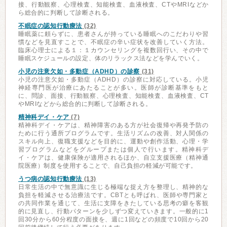
接、行動観察、心理検査、知能検査、血液検査、CTやMRIなどか
ら総合的に判断して診断される。
不眠症の認知行動療法
(32)
睡眠薬に頼らずに、患者さんが持っている睡眠へのこだわりや習
慣などを見直すことで、不眠症の辛い症状を改善していく方法。
臨床心理士による１：１カウンセリングを複数回行い、その中で
睡眠スケジュールの設定、体のリラックス法などを学んでいく。
小児の注意欠如・多動症（ADHD）の診察
(31)
小児の注意欠如・多動症（ADHD）の診察に対応している。小児
神経専門医が治療にあたることが多い。医師が診断基準をもと
に、問診、面接、行動観察、心理検査、知能検査、血液検査、CT
やMRIなどから総合的に判断して診断される。
精神科デイ・ケア
(7)
精神科デイ・ケアは、精神障害のある方が社会復帰や再発予防の
ために行う通所プログラムです。生活リズムの改善、対人関係の
スキル向上、復職支援などを目的に、運動や創作活動、心理・学
習プログラムなどをグループまたは個人で行います。精神科デ
イ・ケアは、健康保険が適用されるほか、自立支援医療（精神通
院医療）制度を使用することで、自己負担の軽減が可能です。
うつ病の認知行動療法
(13)
日常生活の中で無意識に生じる極端な捉え方を整理し、精神的な
負担を軽減させる治療法です。CBTとも呼ばれ、医師や専門家と
の共同作業を通じて、生活に支障をきたしている思考の癖を客観
的に見直し、行動パターンを少しずつ変えていきます。一般的に1
回30分から60分程度の面接を、週に1回などの頻度で10回から20