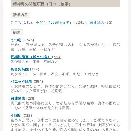
精神科の関連項目（口コミ検索）
診療内容
こころ
(145)、
子ども（15歳頃まで）
(2242)、
発達障害
(32)
病気
うつ病
(1748)
だるい、気が滅入る、気分が落ち込む、やる気が湧かない、疲労
感、頭痛、便秘、不眠など
双極性障害（躁うつ病）
(533)
気が滅入る、不安、不眠など
統合失調症
(218)
気が滅入る、強い興奮、不安、不眠、幻想、幻聴など
パニック障害
(364)
不安障害のひとつ。身体の病気はなく、急激な動悸、呼吸困難な
どのパニック障害がおこる病気。
発達障害
(236)
先天的な脳の障害により、幼少期から学習や精神、身体の面など
において発達の遅れが見られる障害。
不眠症
(322)
寝つきが悪い、夜中に何度も目が覚めてしまう、熟睡できない、
などの睡眠に関するトラブルがあり、日中の行動に支障が出てし
まう病気。慢性化すると難治性の不眠症になる恐れがあるため、