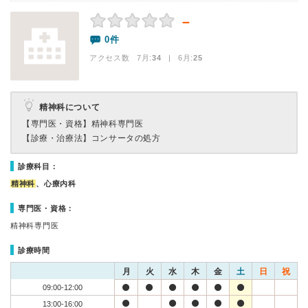
－
0件
アクセス数 7月:
34
| 6月:
25
精神科について
【専門医・資格】
精神科専門医
【診療・治療法】
コンサータの処方
診療科目：
精神科
、心療内科
専門医・資格：
精神科専門医
診療時間
月
火
水
木
金
土
日
祝
09:00-12:00
13:00-16:00