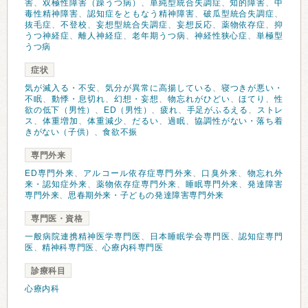
害
、
双極性障害（躁うつ病）
、
単純型統合失調症
、
知的障害
、
中
毒性精神障害
、
認知症をともなう精神障害
、
破瓜型統合失調症
、
抜毛症
、
不登校
、
妄想型統合失調症
、
妄想反応
、
薬物依存症
、
抑
うつ神経症
、
離人神経症
、
老年期うつ病
、
神経性狭心症
、
単極型
うつ病
症状
気が滅入る・不安
、
気分が異常に高揚している
、
寝つきが悪い・
不眠
、
動悸・息切れ
、
幻想・妄想
、
物忘れがひどい
、
ほてり
、
性
欲の低下（男性）
、
ED（男性）
、
疲れ
、
手足がふるえる
、
ストレ
ス
、
体重増加
、
体重減少
、
だるい
、
過眠
、
協調性がない・落ち着
きがない（子供）
、
食欲不振
専門外来
ED専門外来
、
アルコール依存症専門外来
、
口臭外来
、
物忘れ外
来・認知症外来
、
薬物依存症専門外来
、
睡眠専門外来
、
発達障害
専門外来
、
思春期外来・子どもの発達障害専門外来
専門医・資格
一般病院連携精神医学専門医
、
日本睡眠学会専門医
、
認知症専門
医
、
精神科専門医
、
心療内科専門医
診療科目
心療内科