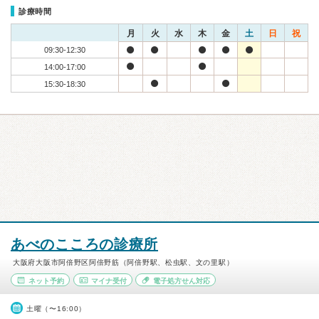
診療時間
月
火
水
木
金
土
日
祝
09:30-12:30
14:00-17:00
15:30-18:30
あべのこころの診療所
大阪府大阪市阿倍野区阿倍野筋（阿倍野駅、松虫駅、文の里駅）
ネット予約
マイナ受付
電子処方せん対応
土曜（〜16:00）