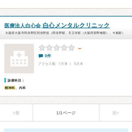
白心メンタルクリニック
医療法人白心会
大阪府大阪市阿倍野区阿倍野筋（阿倍野駅、天王寺駅（大阪阿部野橋駅）、今船駅）
－
0件
アクセス数 7月:
9
| 6月:
6
診療科目：
精神科
、内科
«前
1/1ページ
次»