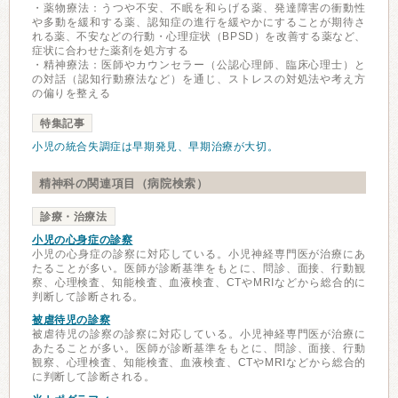
・薬物療法：うつや不安、不眠を和らげる薬、発達障害の衝動性
や多動を緩和する薬、認知症の進行を緩やかにすることが期待さ
れる薬、不安などの行動・心理症状（BPSD）を改善する薬など、
症状に合わせた薬剤を処方する
・精神療法：医師やカウンセラー（公認心理師、臨床心理士）と
の対話（認知行動療法など）を通じ、ストレスの対処法や考え方
の偏りを整える
特集記事
小児の統合失調症は早期発見、早期治療が大切。
精神科の関連項目（病院検索）
診療・治療法
小児の心身症の診察
小児の心身症の診察に対応している。小児神経専門医が治療にあ
たることが多い。医師が診断基準をもとに、問診、面接、行動観
察、心理検査、知能検査、血液検査、CTやMRIなどから総合的に
判断して診断される。
被虐待児の診察
被虐待児の診察の診察に対応している。小児神経専門医が治療に
あたることが多い。医師が診断基準をもとに、問診、面接、行動
観察、心理検査、知能検査、血液検査、CTやMRIなどから総合的
に判断して診断される。