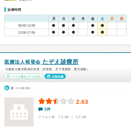
診療時間
月
火
水
木
金
土
日
祝
09:00-12:00
13:00-17:00
たぞえ診療所
医療法人裕登会
大阪府大阪市西成区岸里（岸里駅、天下茶屋駅、聖天坂駅）
マイナ受付
(スマホ可)
女医在籍
夜（〜19:30）
2.63
2件
アクセス数 7月:
59
| 6月:
48