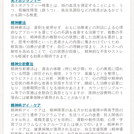
光トポグラフィー
光トポグラフィー検査とは、頭の血流を測定することにより、う
つ、双極性障害（躁うつ）、統合失調症などの疾患があるかどう
かを調べる検査。
精神療法
精神療法は、薬剤を使用せず、おもに治療者との対話による心理
的なアプローチを通じて心の不調を改善する治療です。複数の手
法があり、精神疾患の種類や心の状態に適した治療法を選択しま
す。思考や感情といった患者さんの内面に働きかけていくため、
根気強い治療が必要です。自己への理解が深まり、ストレスへの
耐性を高めることで、心の状態が回復し、精神的な不安やストレ
スを軽減する効果が期待できます。
精神分析療法
精神分析療法は、過去の体験（特に幼少期）や、心の奥底に隠れ
ている問題（抑圧された感情、トラウマ、葛藤など）を整理し、
セラピストとともに分析・洞察を行うことで、心の問題や精神的
な症状の根本的な改善を目指す方法です。継続した治療が必要に
なり、治療期間が長くなる傾向があります。カウンセリングルー
ム等での実施は全額自己負担となりますが、医師が診療時に行う
場合には健康保険が適用されることがあります。
精神科デイ・ケア
精神科デイ・ケアは、精神障害のある方が社会復帰や再発予防の
ために行う通所プログラムです。生活リズムの改善、対人関係の
スキル向上、復職支援などを目的に、運動や創作活動、心理・学
習プログラムなどをグループまたは個人で行います。精神科デ
イ・ケアは、健康保険が適用されるほか、自立支援医療（精神通