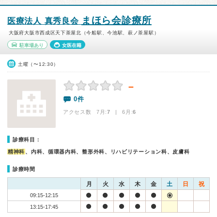
まほら会診療所
医療法人 真秀良会
大阪府大阪市西成区天下茶屋北（今船駅、今池駅、萩ノ茶屋駅）
駐車場あり
女医在籍
土曜（〜12:30）
－
0件
アクセス数 7月:
7
| 6月:
6
診療科目：
精神科
、内科、循環器内科、整形外科、リハビリテーション科、皮膚科
診療時間
月
火
水
木
金
土
日
祝
09:15-12:15
13:15-17:45