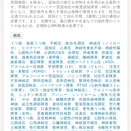
原因物質）を除去し、認知症の進行を抑制する作用がある薬剤で
す。早期のアルツハイマー型認知症や軽度認知障害（MCI）が適
応となり、適応条件を満たす場合は保険が適用されます。投与は
点滴で行われるため、原則として18か月間、2週間に1回の通院が
必要です。また、治療中は、脳の腫れや出血などの副作用のリス
クがあるため、定期的なMRI検査が必要です。
病気
うつ病
、
仮面うつ病
、
不眠症
、
統合失調症
、
神経症（ノイロー
ゼ）
、
ヒステリー
、
認知症
、
心身症
、
神経性食欲不振
、
神経性嘔
吐
、
心因性の下痢
、
心因性のED
、
自閉症
、
摂食障害
、
拒食症
、
過
食症
、
過換気症候群（過呼吸）
、
過眠症
、
睡眠障害
、
夢遊症
、
線
維筋痛症
、
適応障害
、
発達障害
、
自閉スペクトラム症（ASD）
、
アスペルガー症候群
、
学習障害（LD）
、
吃音（どもり）
、
注意欠
如・多動症（ADHD）
、
トゥレット症候群
、
チック症
、
言語発達
障害
、
アルツハイマー型認知症
、
パニック障害
、
社交不安障害
、
不安神経症
、
閉所恐怖症
、
高所恐怖症
、
限局性恐怖症
、
対人恐怖
症
、
赤面恐怖症
、
パーソナリティ障害
、
PTSD（心的外傷後ストレ
ス障害）
、
OCD（強迫性障害・強迫神経症）
、
アルコール依存
症
、
ニコチン依存症
、
アパシー・シンドローム（無気力症候
群）
、
やせ
、
家庭内暴力
、
解離性障害
、
外因性精神障害
、
感応精
神病
、
起立性調節障害
、
虐待症候群
、
緊張型統合失調症
、
空の巣
症候群
、
潔癖症
、
口臭恐怖症
、
拘禁反応
、
更年期うつ病
、
更年期
障害（女性）
、
思春期挫折性症候群
、
自臭症
、
自律神経失調症
、
初老期うつ病
、
症状精神病
、
心因性の性欲減退
、
心因性の発熱
、
心因反応
、
心気神経症
、
心臓神経症
、
神経質不眠症
、
神経衰弱
、
人格障害
、
性行動障害
、
精神遅滞
、
青い鳥症候群
、
全般性不安障