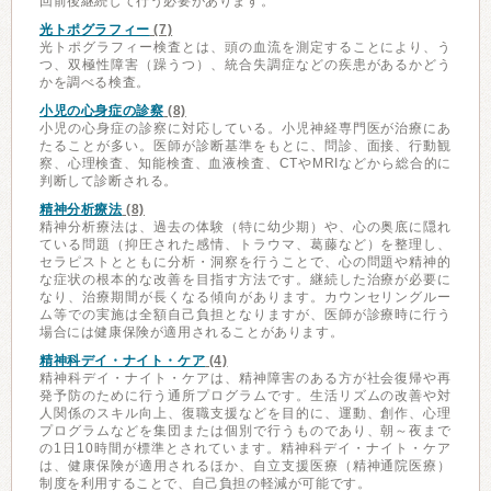
回前後継続して行う必要があります。
光トポグラフィー
(7)
光トポグラフィー検査とは、頭の血流を測定することにより、う
つ、双極性障害（躁うつ）、統合失調症などの疾患があるかどう
かを調べる検査。
小児の心身症の診察
(8)
小児の心身症の診察に対応している。小児神経専門医が治療にあ
たることが多い。医師が診断基準をもとに、問診、面接、行動観
察、心理検査、知能検査、血液検査、CTやMRIなどから総合的に
判断して診断される。
精神分析療法
(8)
精神分析療法は、過去の体験（特に幼少期）や、心の奥底に隠れ
ている問題（抑圧された感情、トラウマ、葛藤など）を整理し、
セラピストとともに分析・洞察を行うことで、心の問題や精神的
な症状の根本的な改善を目指す方法です。継続した治療が必要に
なり、治療期間が長くなる傾向があります。カウンセリングルー
ム等での実施は全額自己負担となりますが、医師が診療時に行う
場合には健康保険が適用されることがあります。
精神科デイ・ナイト・ケア
(4)
精神科デイ・ナイト・ケアは、精神障害のある方が社会復帰や再
発予防のために行う通所プログラムです。生活リズムの改善や対
人関係のスキル向上、復職支援などを目的に、運動、創作、心理
プログラムなどを集団または個別で行うものであり、朝～夜まで
の1日10時間が標準とされています。精神科デイ・ナイト・ケア
は、健康保険が適用されるほか、自立支援医療（精神通院医療）
制度を利用することで、自己負担の軽減が可能です。