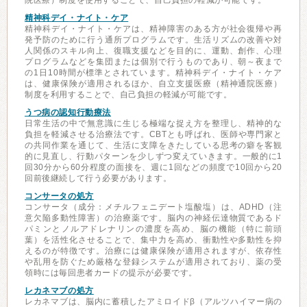
院医療）制度を使用することで、自己負担の軽減が可能です。
精神科デイ・ナイト・ケア
精神科デイ・ナイト・ケアは、精神障害のある方が社会復帰や再
発予防のために行う通所プログラムです。生活リズムの改善や対
人関係のスキル向上、復職支援などを目的に、運動、創作、心理
プログラムなどを集団または個別で行うものであり、朝～夜まで
の1日10時間が標準とされています。精神科デイ・ナイト・ケア
は、健康保険が適用されるほか、自立支援医療（精神通院医療）
制度を利用することで、自己負担の軽減が可能です。
うつ病の認知行動療法
日常生活の中で無意識に生じる極端な捉え方を整理し、精神的な
負担を軽減させる治療法です。CBTとも呼ばれ、医師や専門家と
の共同作業を通じて、生活に支障をきたしている思考の癖を客観
的に見直し、行動パターンを少しずつ変えていきます。一般的に1
回30分から60分程度の面接を、週に1回などの頻度で10回から20
回前後継続して行う必要があります。
コンサータの処方
コンサータ（成分：メチルフェニデート塩酸塩）は、ADHD（注
意欠陥多動性障害）の治療薬です。脳内の神経伝達物質であるド
パミンとノルアドレナリンの濃度を高め、脳の機能（特に前頭
葉）を活性化させることで、集中力を高め、衝動性や多動性を抑
えるのが特徴です。治療には健康保険が適用されますが、依存性
や乱用を防ぐため厳格な登録システムが適用されており、薬の受
領時には毎回患者カードの提示が必要です。
レカネマブの処方
レカネマブは、脳内に蓄積したアミロイドβ（アルツハイマー病の