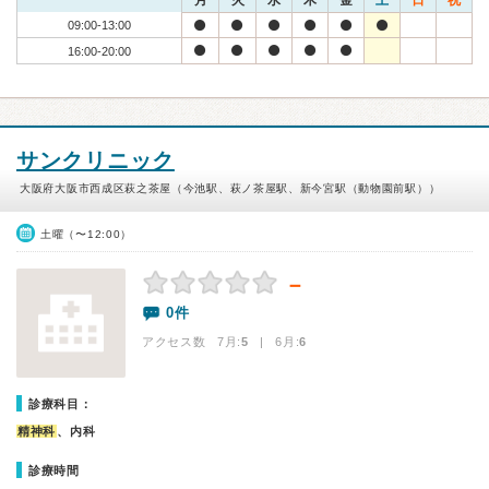
月
火
水
木
金
土
日
祝
09:00-13:00
16:00-20:00
サンクリニック
大阪府大阪市西成区萩之茶屋（今池駅、萩ノ茶屋駅、新今宮駅（動物園前駅））
土曜（〜12:00）
－
0件
アクセス数 7月:
5
| 6月:
6
診療科目：
精神科
、内科
診療時間