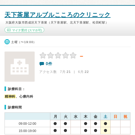
天下茶屋アルブルこころのクリニック
大阪府大阪市西成区天下茶屋（天下茶屋駅、北天下茶屋駅、松田町駅）
マイナ受付
(スマホ可)
土曜（〜19:00）
－
0件
アクセス数 7月:
21
| 6月:
22
診療科目：
精神科
、心療内科
診療時間
月
火
水
木
金
土
日
祝
09:00-12:00
15:00-19:00