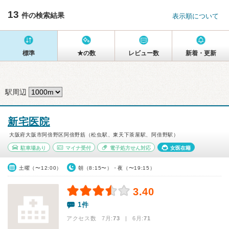
13
件の検索結果
表示順について
標準
★の数
レビュー数
新着・更新
駅周辺
新宅医院
大阪府大阪市阿倍野区阿倍野筋（松虫駅、東天下茶屋駅、阿倍野駅）
駐車場あり
マイナ受付
電子処方せん対応
女医在籍
土曜（〜12:00）
朝（8:15〜）・夜（〜19:15）
3.40
1件
アクセス数 7月:
73
| 6月:
71