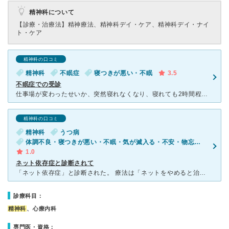
精神科について
【診療・治療法】
精神療法、精神科デイ・ケア、精神科デイ・ナイ
ト・ケア
精神科の口コミ
精神科
不眠症
寝つきが悪い・不眠
3.5
不眠症での受診
仕事場が変わったせいか、突然寝れなくなり、寝れても2時間程度で体力的にも精神的にも疲れてきたので、知り合いの紹介で初めて受診しました 駅近くなので、わかりやすく、通いやすいです 先生も3人〜4人な
精神科の口コミ
精神科
うつ病
体調不良・寝つきが悪い・不眠・気が滅入る・不安・物忘れがひどい
1.0
ネット依存症と診断されて
「ネット依存症」と診断された。 療法は「ネットをやめると治る」だそうだ。 ネットの広告費で生活費を稼いでいて、観たくもない動画や 海外のニュースサイトをチェックすることがネット依存症といえる
診療科目：
精神科
、心療内科
専門医・資格：