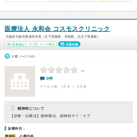
医療法人 永和会 コスモスクリニック
大阪府大阪市西成区岸里（天下茶屋駅、岸里駅、北天下茶屋駅）
駐車場あり
マイナ受付
女医在籍
土曜（〜17:00）
－
0件
アクセス数 7月:
4
| 6月:
8
精神科について
【診療・治療法】
精神療法、精神科デイ・ケア
診療科目：
精神科
、心療内科