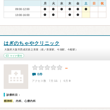
月
火
水
木
金
土
日
祝
09:00-12:00
13:00-16:00
はぎのちゃやクリニック
大阪府大阪市西成区萩之茶屋（萩ノ茶屋駅、今池駅、今船駅）
マイナ受付
－
0件
アクセス数 7月:
11
| 6月:
9
診療科目：
精神科
、内科、心療内科