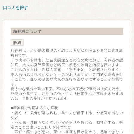
口コミを探す
精神科について
詳細
精神科は、心や脳の機能の不調による症状や病気を専門に診る診
療科です。
うつ病や不安障害、統合失調症などの心の病に加え、高齢者の認
知症、大人の発達障害など幅広い疾患の診断と治療を行います。
これらの疾患は「性格の問題」「努力不足」と誤解されやすく、
本人も病気に気付かないケースがありますが、専門的な治療を行
うことで、症状の改善や病気の進行を緩やかにすることが可能で
す。
憂うつな気分や強い不安、不眠などの症状が2週間以上続く時や、
記憶力や集中力、注意力の低下により日常生活に支障をきたす場
合は、早期の受診が推奨されます。
■精神科で対応する主な症状
・憂うつ：気分が落ち込む、集中力が低下する、やる気が出ない
など
・不安感：理由もなく強い不安や焦りを感じる、動悸がする、特
定のことに強いこだわりを持つなど
・不眠：寝つきが悪い、夜中に何度も目が覚める、熟睡できない