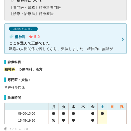
精神科について
【専門医・資格】
精神科専門医
【診療・治療法】
精神療法
精神科の口コミ
精神科
5.0
ここを選んで正解でした
職場の人間関係で苦しくなり、受診しました。精神的に無理がないようすぐに診断書を作成下さったおかげで即時休職でき、心が軽くなったことで転職する元気が湧き、今はこの医院にかかって正解だったと思っています。
診療科目：
精神科
、心療内科、漢方
専門医・資格：
精神科専門医
診療時間
月
火
水
木
金
土
日
祝
09:00-13:00
15:45-19:30
17:00-20:00