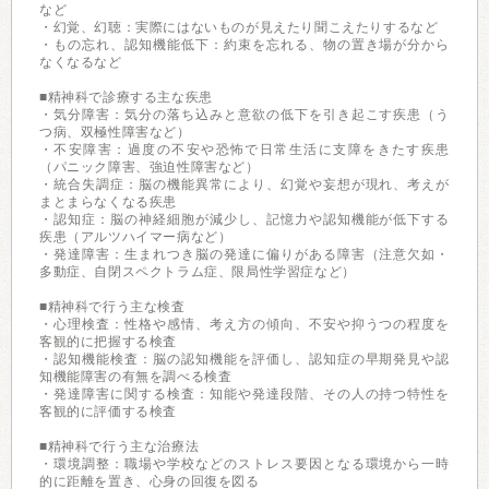
など
・幻覚、幻聴：実際にはないものが見えたり聞こえたりするなど
・もの忘れ、認知機能低下：約束を忘れる、物の置き場が分から
なくなるなど
■精神科で診療する主な疾患
・気分障害：気分の落ち込みと意欲の低下を引き起こす疾患（う
つ病、双極性障害など）
・不安障害：過度の不安や恐怖で日常生活に支障をきたす疾患
（パニック障害、強迫性障害など）
・統合失調症：脳の機能異常により、幻覚や妄想が現れ、考えが
まとまらなくなる疾患
・認知症：脳の神経細胞が減少し、記憶力や認知機能が低下する
疾患（アルツハイマー病など）
・発達障害：生まれつき脳の発達に偏りがある障害（注意欠如・
多動症、自閉スペクトラム症、限局性学習症など）
■精神科で行う主な検査
・心理検査：性格や感情、考え方の傾向、不安や抑うつの程度を
客観的に把握する検査
・認知機能検査：脳の認知機能を評価し、認知症の早期発見や認
知機能障害の有無を調べる検査
・発達障害に関する検査：知能や発達段階、その人の持つ特性を
客観的に評価する検査
■精神科で行う主な治療法
・環境調整：職場や学校などのストレス要因となる環境から一時
的に距離を置き、心身の回復を図る