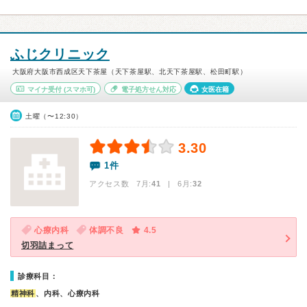
ふじクリニック
大阪府大阪市西成区天下茶屋（天下茶屋駅、北天下茶屋駅、松田町駅）
マイナ受付
(スマホ可)
電子処方せん対応
女医在籍
土曜（〜12:30）
3.30
1件
アクセス数 7月:
41
| 6月:
32
心療内科
体調不良
4.5
切羽詰まって
診療科目：
精神科
、内科、心療内科