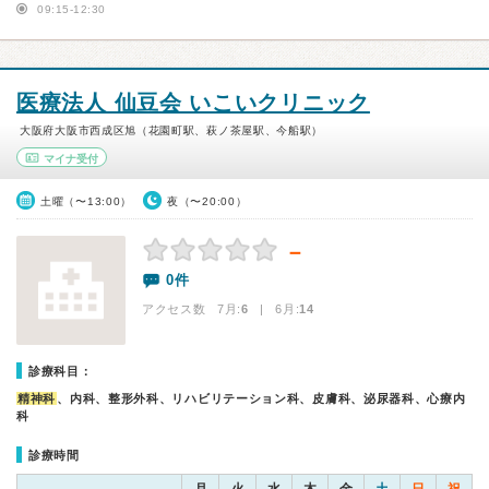
09:15-12:30
医療法人 仙豆会 いこいクリニック
大阪府大阪市西成区旭（花園町駅、萩ノ茶屋駅、今船駅）
マイナ受付
土曜（〜13:00）
夜（〜20:00）
－
0件
アクセス数 7月:
6
| 6月:
14
診療科目：
精神科
、内科、整形外科、リハビリテーション科、皮膚科、泌尿器科、心療内
科
診療時間