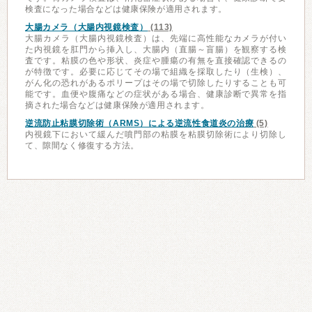
検査になった場合などは健康保険が適用されます。
大腸カメラ（大腸内視鏡検査）
(113)
大腸カメラ（大腸内視鏡検査）は、先端に高性能なカメラが付い
た内視鏡を肛門から挿入し、大腸内（直腸～盲腸）を観察する検
査です。粘膜の色や形状、炎症や腫瘍の有無を直接確認できるの
が特徴です。必要に応じてその場で組織を採取したり（生検）、
がん化の恐れがあるポリープはその場で切除したりすることも可
能です。血便や腹痛などの症状がある場合、健康診断で異常を指
摘された場合などは健康保険が適用されます。
逆流防止粘膜切除術（ARMS）による逆流性食道炎の治療
(5)
内視鏡下において緩んだ噴門部の粘膜を粘膜切除術により切除し
て、隙間なく修復する方法。