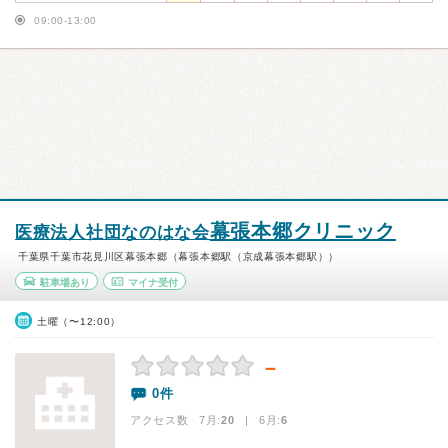
09:00-13:00
幕張本郷クリニック
医療法人社団なのはな会
千葉県千葉市花見川区幕張本郷（幕張本郷駅（京成幕張本郷駅））
駐車場あり
マイナ受付
土曜（〜12:00）
－
0件
アクセス数 7月:
20
| 6月:
6