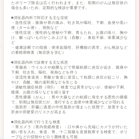
たポリープ除去は広く行われます。また、初期のがんは無症状の
場合も多いため、定期的な検診が重要です。
■消化器内科で対応する主な症状
・急性症状：腹痛や胃の痛み、吐き気や嘔吐、下痢、血便や黒い
便（タール便）、発熱など
・慢性症状：慢性的な便秘や下痢、胃もたれ、お腹の張り、胸や
け、酸っぱいものがこみ上げる（呑酸）、食欲不振、体重減少な
ど
・健康診断での指摘：便潜血陽性、肝機能の異常、がん検診など
の要精密検査（無症状を含む）
■消化器内科で診療する主な疾患
・胃腸炎：ウイルスや細菌などで胃腸粘膜に炎症が起き、腹痛や
下痢、吐き気、嘔吐、発熱などを伴う
・逆流性食道炎：胃酸が食道に逆流して粘膜に炎症が起こり、胸
やけ、呑酸、喉の違和感などを生じる
・過敏性腸症候群（IBS）：検査では異常がないが、便秘や下痢、
腹痛、お腹の張りなどを繰り返す
・悪性腫瘍（がん）：胃や大腸などの粘膜に発生する悪性の腫瘍
で、初期は無症状だが、進行すると血便や体重減少などが現れる
・脂肪肝：肝臓に過度の中性脂肪が溜まった状態で、放置すると
肝炎や肝硬変のリスクが高まる
■消化器内科で行う主な検査
・胃カメラ（胃内視鏡検査）：口や鼻から先端にカメラが付いた
細い管を入れ、食道、胃、十二指腸を直接観察する検査で、ポリ
ープなどの切除やピロリ菌検査も可能