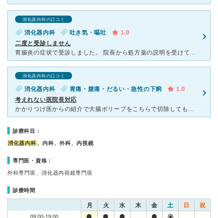
消化器内科の口コミ
消化器内科
吐き気・嘔吐
1.0
二度と受診しません
胃腸炎の症状で受診しました。 院長から処方薬の説明を受けている途中で、気になる点について質問したところ、「ちょっとさぁ、最後まで話を聞いてからにしてよ」と強い口調で言われ、その後は明らかに不機嫌
消化器内科の口コミ
消化器内科
胃痛・腹痛・だるい・急性の下痢
1.0
考えれない医院長対応
かかりつけ医からの紹介で大腸ポリープをこちらで切除してもらい、細胞検査の結果を聞くためゴールデンウィーク明けの5月8日金曜日に再診。連休中の飲食が原因か下痢が続き、市販薬で下痢はおさまったが倦怠感・腹
診療科目：
消化器内科
、内科、外科、内視鏡
専門医・資格：
外科専門医、消化器内視鏡専門医
診療時間
月
火
水
木
金
土
日
祝
09:00-19:00