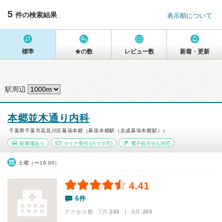
5
件の検索結果
表示順について
標準
★の数
レビュー数
新着・更新
駅周辺
本郷並木通り内科
千葉県千葉市花見川区幕張本郷（幕張本郷駅（京成幕張本郷駅））
駐車場あり
マイナ受付
(スマホ可)
電子処方せん対応
土曜（〜16:00）
4.41
6件
アクセス数 7月:
243
| 6月:
260