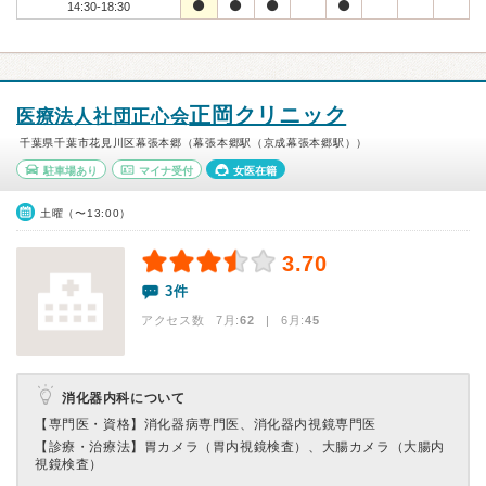
14:30-18:30
正岡クリニック
医療法人社団正心会
千葉県千葉市花見川区幕張本郷（幕張本郷駅（京成幕張本郷駅））
駐車場あり
マイナ受付
女医在籍
土曜（〜13:00）
3.70
3件
アクセス数 7月:
62
| 6月:
45
消化器内科について
【専門医・資格】
消化器病専門医、消化器内視鏡専門医
【診療・治療法】
胃カメラ（胃内視鏡検査）、大腸カメラ（大腸内
視鏡検査）