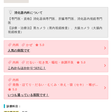
消化器内科について
【専門医・資格】
消化器病専門医、肝臓専門医、消化器内視鏡専門
医
【診療・治療法】
胃カメラ（胃内視鏡検査）、大腸カメラ（大腸内
視鏡検査）
内科
かぜ
5.0
人気の病院です
内科
だるい・吐き気・嘔吐・体調不良
5.0
これからはかかりつけに！
内科
発熱・ほてり・だるい・むくみ・冷え・咳（セキ）・喉が痛い・体調不良・便秘
5.0
いつも通っている医院です！
診療科目：