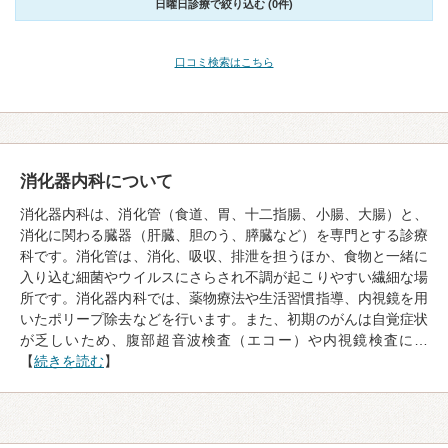
日曜日診療で絞り込む (0件)
口コミ検索はこちら
消化器内科について
消化器内科は、消化管（食道、胃、十二指腸、小腸、大腸）と、
消化に関わる臓器（肝臓、胆のう、膵臓など）を専門とする診療
科です。消化管は、消化、吸収、排泄を担うほか、食物と一緒に
入り込む細菌やウイルスにさらされ不調が起こりやすい繊細な場
所です。消化器内科では、薬物療法や生活習慣指導、内視鏡を用
いたポリープ除去などを行います。また、初期のがんは自覚症状
が乏しいため、腹部超音波検査（エコー）や内視鏡検査に…
【
続きを読む
】