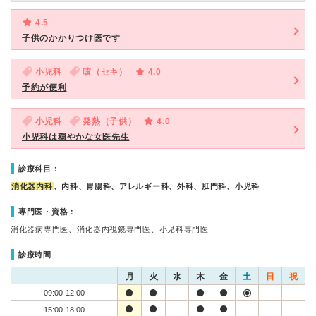
4.5
子供のかかりつけ医です
小児科
咳（セキ）
4.0
予約が便利
小児科
発熱（子供）
4.0
小児科は穏やかな女医先生
診療科目：
消化器内科
、内科、胃腸科、アレルギー科、外科、肛門科、小児科
専門医・資格：
消化器病専門医、消化器内視鏡専門医、小児科専門医
診療時間
月
火
水
木
金
土
日
祝
09:00-12:00
15:00-18:00