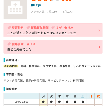
2件
アクセス数 7月:
180
| 6月:
173
整形外科
頸椎頸髄損傷
けが
5.0
こんな近くに良い病院があるとは知りませんでした
健康診断
4.0
親切な先生でした
診療科目：
消化器内科
、内科、糖尿病科、リウマチ科、整形外科、リハビリテーション科
専門医・資格：
リウマチ専門医、整形外科専門医、リハビリテーション科専門医
診療時間
月
火
水
木
金
土
日
祝
09:00-12:00