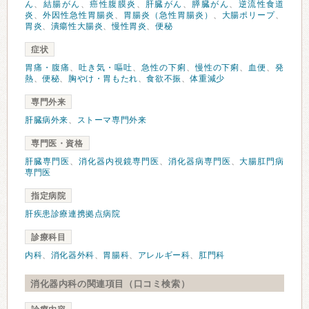
ん
、
結腸がん
、
癌性腹膜炎
、
肝臓がん
、
膵臓がん
、
逆流性食道
炎
、
外因性急性胃腸炎
、
胃腸炎（急性胃腸炎）
、
大腸ポリープ
、
胃炎
、
潰瘍性大腸炎
、
慢性胃炎
、
便秘
症状
胃痛・腹痛
、
吐き気・嘔吐
、
急性の下痢
、
慢性の下痢
、
血便
、
発
熱
、
便秘
、
胸やけ・胃もたれ
、
食欲不振
、
体重減少
専門外来
肝臓病外来
、
ストーマ専門外来
専門医・資格
肝臓専門医
、
消化器内視鏡専門医
、
消化器病専門医
、
大腸肛門病
専門医
指定病院
肝疾患診療連携拠点病院
診療科目
内科
、
消化器外科
、
胃腸科
、
アレルギー科
、
肛門科
消化器内科の関連項目（口コミ検索）