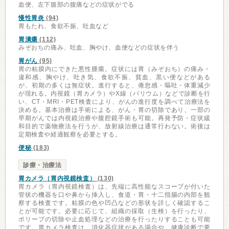
血便、左下腹部の腹痛などの症状がでる
慢性胃炎
(94)
胃もたれ、食欲不振、吐血など
胃潰瘍
(112)
みぞおちの痛み、吐血、胸やけ、血便などの症状を伴う
胃がん
(95)
胃の粘膜内にできた悪性腫瘍。症状には胃（みぞおち）の痛み・
違和感、胸やけ、吐き気、食欲不振、貧血、黒い便などがある
が、初期の多くは無症状。進行すると、倦怠感・嘔吐・体重減少
が現れる。内視鏡（胃カメラ）やX線（バリウム）などで診断を行
い、CT・MRI・PET検査により、がんの進行度を調べて治療法を
決める。基本治療は手術による、がん・胃の切除であり、一部の
早期がんでは内視鏡治療や腹腔鏡手術も可能。再発予防・症状緩
和目的で薬物療法を行うが、放射線治療は通常行わない。術後は
定期検査や経過観察を必要とする。
便秘
(183)
診療・治療法
胃カメラ（胃内視鏡検査）
(130)
胃カメラ（胃内視鏡検査）は、先端に高性能なスコープが付いた
管状の機器を口や鼻から挿入し、食道・胃・十二指腸の内部を観
察する検査です。粘膜の色や凹凸などの形状を詳しく確認するこ
とが可能です。必要に応じて、組織の採取（生検）を行ったり、
ポリープの切除や止血処理などの治療を行ったりすることも可能
です。胃カメラ検査は、消化器症状がある場合や、健康診断で要