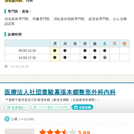
消化器内科
、内科
専門医・資格：
消化器病専門医、肝臓専門医、消化器内視鏡専門医、超音波専門医、がん治療
認定医
診療時間
月
火
水
木
金
土
日
祝
09:00-12:30
14:00-17:30
14:00-16:00
医療法人社団貴駿幕張本郷整形外科内科
千葉県千葉市花見川区幕張本郷（幕張本郷駅（京成幕張本郷駅））
駐車場あり
マイナ受付
(スマホ可)
女医在籍
土曜（〜12:00）
3.69