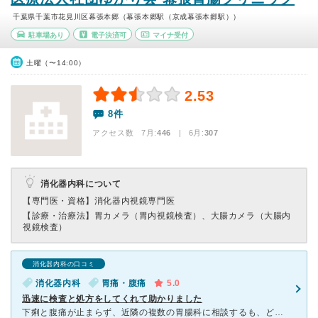
千葉県千葉市花見川区幕張本郷（幕張本郷駅（京成幕張本郷駅））
駐車場あり
電子決済可
マイナ受付
土曜（〜14:00）
2.53
8件
アクセス数 7月:
446
| 6月:
307
消化器内科について
【専門医・資格】
消化器内視鏡専門医
【診療・治療法】
胃カメラ（胃内視鏡検査）、大腸カメラ（大腸内
視鏡検査）
消化器内科の口コミ
消化器内科
胃痛・腹痛
5.0
迅速に検査と処方をしてくれて助かりました
下痢と腹痛が止まらず、近隣の複数の胃腸科に相談するも、どこも大腸内視鏡検査は予約いっぱいですぐには検査できないとの回答。 地図アプリなどで口コミが良くないこちらのクリニックに最後に相談したところ、す