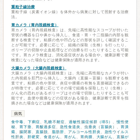
重粒子線治療
重粒子線（炭素イオン線）を体外から病巣に対して照射する治療
法。
胃カメラ（胃内視鏡検査）
胃カメラ（胃内視鏡検査）は、先端に高性能なスコープが付いた
管状の機器を口や鼻から挿入し、食道・胃・十二指腸の内部を観
察する検査です。粘膜の色や凹凸などの形状を詳しく確認するこ
とが可能です。必要に応じて、組織の採取（生検）を行ったり、
ポリープの切除や止血処理などの治療を行ったりすることも可能
です。胃カメラ検査は、消化器症状がある場合や、健康診断で要
検査になった場合などは健康保険が適用されます。
大腸カメラ（大腸内視鏡検査）
大腸カメラ（大腸内視鏡検査）は、先端に高性能なカメラが付い
た内視鏡を肛門から挿入し、大腸内（直腸～盲腸）を観察する検
査です。粘膜の色や形状、炎症や腫瘍の有無を直接確認できるの
が特徴です。必要に応じてその場で組織を採取したり（生検）、
がん化の恐れがあるポリープはその場で切除したりすることも可
能です。血便や腹痛などの症状がある場合、健康診断で異常を指
摘された場合などは健康保険が適用されます。
病気
食中毒
、
下痢症
、
乳糖不耐症
、
過敏性腸症候群（IBS）
、
慢性便
秘
、
胃下垂
、
胃酸過多症
、
急性食道炎
、
虫垂炎（盲腸炎）
、
胃潰
瘍
、
腸閉塞
、
直腸脱
、
脂肪肝
、
アルコール性肝炎
、
急性ウイルス
性肝炎
、
肝硬変
、
食道がん
、
胃がん
、
胃肉腫
、
大腸がん
、
直腸が