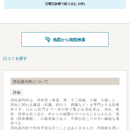
日曜日診療で絞り込む (0件)
地図から病院検索
口コミを探す
消化器内科について
詳細
消化器内科は、消化管（食道、胃、十二指腸、小腸、大腸）と、
消化に関わる臓器（肝臓、胆のう、膵臓など）を専門とする診療
科です。口から肛門まで一本の管で繋がる消化管は、消化、吸
収、排泄を担うほか、外からの細菌やウイルスにさらされる「免
疫（防衛機能）」の最前線であり、不調が起こりやすい繊細な場
所です。
消化器内科で外科手術を行うことはありませんが、内視鏡を用い