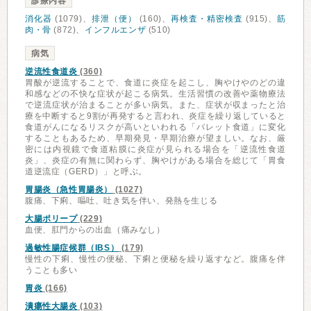
診療内容
消化器
(1079)、
排泄（便）
(160)、
再検査・精密検査
(915)、
筋
肉・骨
(872)、
インフルエンザ
(510)
病気
逆流性食道炎
(360)
胃酸が逆流することで、食道に炎症を起こし、胸やけやのどの違
和感などの不快な症状が起こる病気。生活習慣の改善や薬物療法
で逆流症状が治まることが多い病気。また、症状が収まったと治
療を中断すると9割が再発すると言われ、炎症を繰り返していると
食道がんになるリスクが高いといわれる「バレット食道」に変化
することもあるため、早期発見・早期治療が望ましい。なお、厳
密には内視鏡で食道粘膜に炎症が見られる場合を「逆流性食道
炎」、炎症の有無に関わらず、胸やけがある場合を総じて「胃食
道逆流症（GERD）」と呼ぶ。
胃腸炎（急性胃腸炎）
(1027)
腹痛、下痢、嘔吐、吐き気を伴い、発熱を生じる
大腸ポリープ
(229)
血便、肛門からの出血（痛みなし）
過敏性腸症候群（IBS）
(179)
慢性の下痢、慢性の便秘、下痢と便秘を繰り返すなど。腹痛を伴
うことも多い
胃炎
(166)
潰瘍性大腸炎
(103)