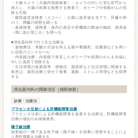
・大腸カメラ（大腸内視鏡検査）：カメラの付いた管を肛門から
挿入し、大腸の粘膜を観察する検査で、ポリープや初期がんの切
除も可能
・腹部超音波検査（エコー）：お腹に超音波を当てて、肝臓や胆
のう、膵臓の状態を調べる
・血液検査、便検査：体内の炎症や肝機能の数値の確認、便潜血
（便に血が混じる）を調べる
■消化器内科で行う主な治療法
・薬物療法：胃酸の分泌を抑える薬や整腸剤、抗菌薬などを用い
た症状のコントロール
・内視鏡治療：内視鏡で発見したポリープや初期のがんを先端に
付いた器具で切除する
・生活習慣の改善指導：便秘症、脂肪肝など生活習慣に関連する
疾患は、薬剤治療と併せて食事、運動、ストレス管理などを指導
する
消化器内科の関連項目（病院検索）
診療・治療法
プラセンタ注射による肝機能障害治療
プラセンタ注射による肝機能障害を改善する治療法。肝機能障害
治療の場合のみ保険適用。
陽子線治療
放射線の一種である粒子線（陽子線）を病巣に照射することによ
り悪性腫瘍を治療する。