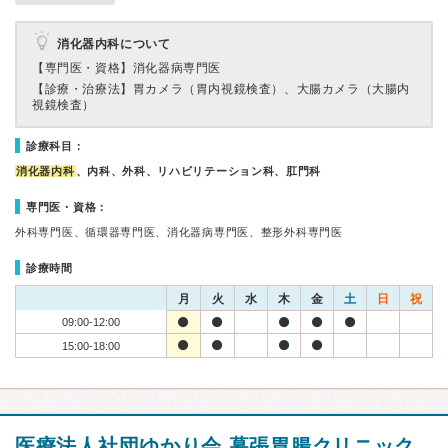
消化器内科について
【専門医・資格】
消化器病専門医
【診療・治療法】
胃カメラ（胃内視鏡検査）、大腸カメラ（大腸内
視鏡検査）
診療科目：
消化器内科
、内科、外科、リハビリテーション科、肛門科
専門医・資格：
外科専門医、循環器専門医、消化器病専門医、整形外科専門医
診療時間
月
火
水
木
金
土
日
祝
09:00-12:00
15:00-18:00
医療法人社団ゆかり会 幕張胃腸クリニック