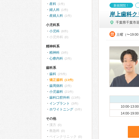
産科
(1件)
新規開院！
婦人科
(1件)
岸上歯科ク
産婦人科
(1件)
千葉県千葉市
小児科系
小児科
(8件)
土曜（〜19:0
小児外科
(0)
精神科系
精神科
(3件)
心療内科
(2件)
歯科系
歯科
(25件)
矯正歯科
(13件)
歯周病科
(2件)
小児歯科
(21件)
歯科口腔外科
(13件)
インプラント
(3件)
10:00-13:00
ホワイトニング
(3件)
14:00-19:00
その他
漢方
(0)
救急科
(0)
ペインクリニック
(0)