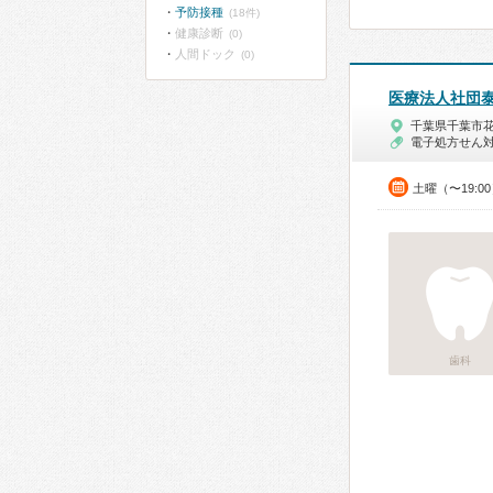
予防接種
(18件)
健康診断
(0)
人間ドック
(0)
医療法人社団
千葉県千葉市
電子処方せん
土曜（〜19:0
歯科