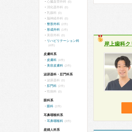
心臓血管外科
(0)
消化器外科
(0)
乳腺科
(0)
脳神経外科
(0)
整形外科
(2件)
形成外科
(1件)
美容外科
(0)
リハビリテーション科
岸上歯科ク
(4件)
皮膚科系
皮膚科
(4件)
美容皮膚科
(2件)
泌尿器科・肛門科系
泌尿器科
(0)
肛門科
(2件)
性病科
(0)
眼科系
眼科
(2件)
耳鼻咽喉科系
耳鼻咽喉科
(3件)
産婦人科系