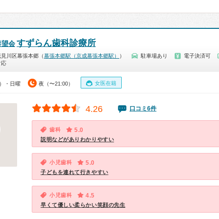
すずらん歯科診療所
泰望会
花見川区幕張本郷（
幕張本郷駅（京成幕張本郷駅）
）
駐車場あり
電子決済可
対応
女医在籍
0）・日曜
夜（〜21:00）
4.26
口コミ6件
歯科
5.0
説明などがありわかりやすい
小児歯科
5.0
子どもを連れて行きやすい
小児歯科
4.5
早くて優しい柔らかい笑顔の先生