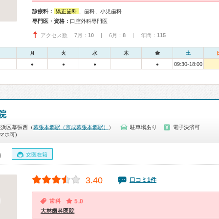
診療科：
矯正歯科
、歯科、小児歯科
専門医・資格：
口腔外科専門医
アクセス数 7月：
10
| 6月：
8
| 年間：
115
月
火
水
木
金
土
09:30-18:00
●
●
●
●
院
美浜区幕張西（
幕張本郷駅（京成幕張本郷駅）
）
駐車場あり
電子決済可
マホ可)
女医在籍
0）
3.40
口コミ1件
歯科
5.0
大林歯科医院