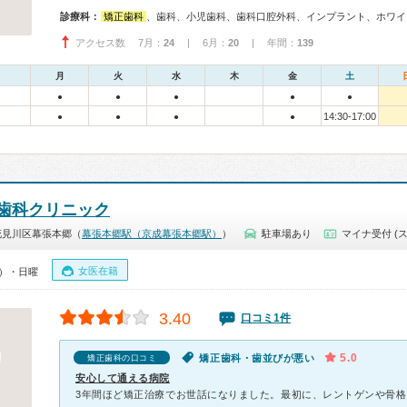
診療科：
矯正歯科
、歯科、小児歯科、歯科口腔外科、インプラント、ホワイ
アクセス数 7月：
24
| 6月：
20
| 年間：
139
月
火
水
木
金
土
●
●
●
●
●
14:30-17:00
●
●
●
●
歯科クリニック
花見川区幕張本郷（
幕張本郷駅（京成幕張本郷駅）
）
駐車場あり
マイナ受付 (
女医在籍
0）・日曜
3.40
口コミ1件
5.0
矯正歯科・歯並びが悪い
矯正歯科の口コミ
安心して通える病院