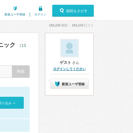
病院をさがす
新規ユーザ登録
ログイン
182,225
病院・
264,153
口コミ
ニック
（13
ゲスト
さん
ログインしてください
新規ユーザ登録
絞り込み »