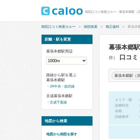
病院口コミ検索カルー - 幕張本郷駅（
病院口コミ検索カルー
病院検索
矯正歯科
幕張本
距離・駅を変更
幕張本郷
幕張本郷駅周辺
口コミ
件）
路線から駅を選ぶ
幕張本郷駅（
幕張本郷駅
JR中央・総武線
京成幕張本郷駅
エリア・駅
京成千葉線
診療科目
名称
詳細条件
地図から検索
地図から病院を探す