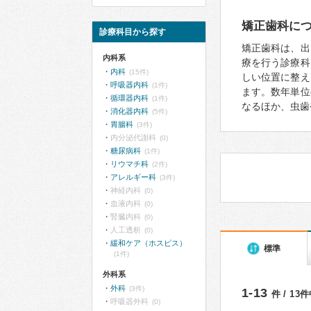
矯正歯科に
診療科目から探す
矯正歯科は、出
内科系
療を行う診療科
内科
(15件)
しい位置に整え
呼吸器内科
(1件)
ます。数年単位
循環器内科
(1件)
なるほか、虫歯
消化器内科
(5件)
胃腸科
(3件)
内分泌代謝科
(0)
糖尿病科
(1件)
リウマチ科
(2件)
アレルギー科
(3件)
神経内科
(0)
血液内科
(0)
腎臓内科
(0)
人工透析
(0)
緩和ケア（ホスピス）
標準
(1件)
外科系
外科
(3件)
1-13
件 / 13
呼吸器外科
(0)