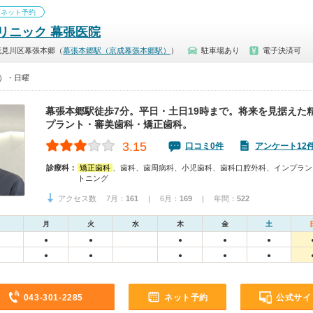
ネット予約
リニック 幕張医院
花見川区幕張本郷（
幕張本郷駅（京成幕張本郷駅）
）
駐車場あり
電子決済可
0）・日曜
幕張本郷駅徒歩7分。平日・土日19時まで。将来を見据えた
プラント・審美歯科・矯正歯科。
3.15
口コミ0件
アンケート12
診療科：
矯正歯科
、歯科、歯周病科、小児歯科、歯科口腔外科、インプラン
トニング
アクセス数 7月：
161
| 6月：
169
| 年間：
522
月
火
水
木
金
土
●
●
●
●
●
●
●
●
●
●
043-301-2285
ネット予約
公式サイ