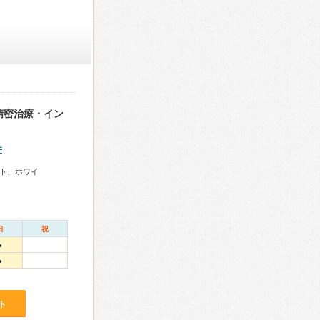
精密治療・イン
件
ト、ホワイ
日
祝
●
●
ト