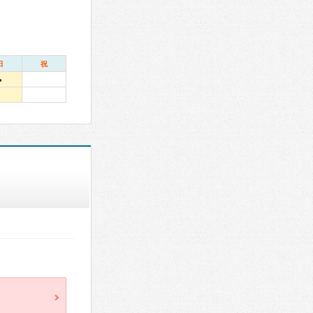
日
祝
●