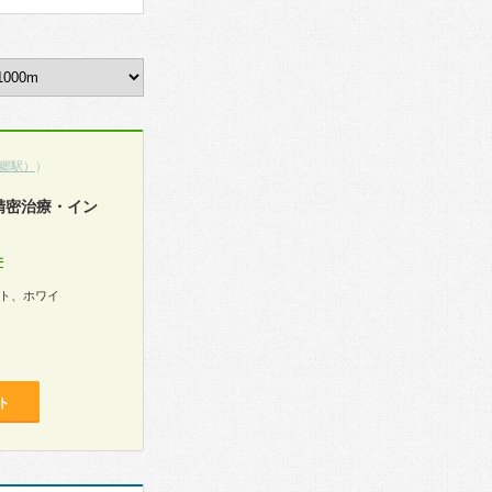
郷駅）
）
精密治療・イン
件
ト、ホワイ
ト