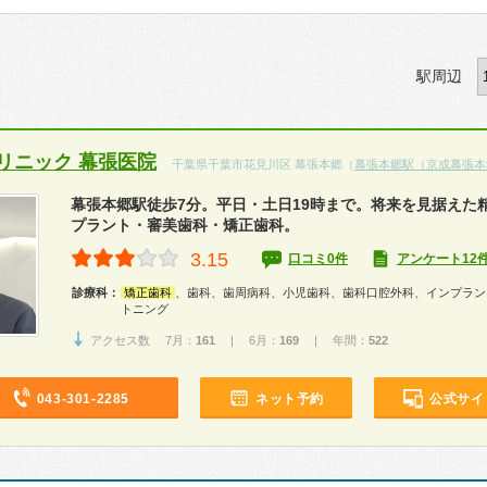
駅周辺
リニック 幕張医院
千葉県千葉市花見川区 幕張本郷（
幕張本郷駅（京成幕張本
幕張本郷駅徒歩7分。平日・土日19時まで。将来を見据えた
プラント・審美歯科・矯正歯科。
3.15
口コミ0件
アンケート12
診療科：
矯正歯科
、歯科、歯周病科、小児歯科、歯科口腔外科、インプラン
トニング
アクセス数 7月：
161
| 6月：
169
| 年間：
522
043-301-2285
ネット予約
公式サイ