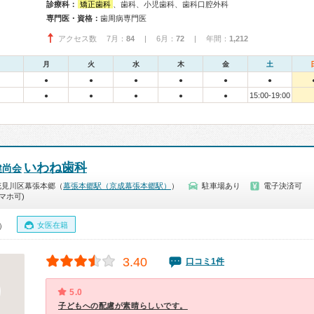
診療科：
矯正歯科
、歯科、小児歯科、歯科口腔外科
専門医・資格：
歯周病専門医
アクセス数 7月：
84
| 6月：
72
| 年間：
1,212
月
火
水
木
金
土
●
●
●
●
●
●
15:00-19:00
●
●
●
●
●
いわね歯科
健尚会
花見川区幕張本郷（
幕張本郷駅（京成幕張本郷駅）
）
駐車場あり
電子決済可
マホ可)
女医在籍
0）
3.40
口コミ1件
5.0
子どもへの配慮が素晴らしいです。