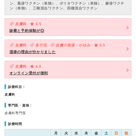
ン、風疹ワクチン（単独）、ポリオワクチン（単独）、麻疹ワクチ
ン（単独）、三種混合ワクチン、四種混合ワクチン
皮膚科
4.5
診察と予約体制が◎
皮膚科
多汗症
皮膚の発疹・かゆみ
4.5
湿疹の理由が分かりました
皮膚科
4.0
オンライン受付が便利
診療科目：
皮膚科
専門医・資格：
皮膚科専門医
診療時間
月
火
水
木
金
土
日
祝