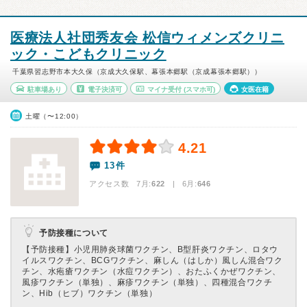
医療法人社団秀友会 松信ウィメンズクリニ
ック・こどもクリニック
千葉県習志野市本大久保（京成大久保駅、幕張本郷駅（京成幕張本郷駅））
駐車場あり
電子決済可
マイナ受付
(スマホ可)
女医在籍
土曜（〜12:00）
4.21
13件
アクセス数 7月:
622
| 6月:
646
予防接種について
【予防接種】
小児用肺炎球菌ワクチン、B型肝炎ワクチン、ロタウ
イルスワクチン、BCGワクチン、麻しん（はしか）風しん混合ワク
チン、水疱瘡ワクチン（水痘ワクチン）、おたふくかぜワクチン、
風疹ワクチン（単独）、麻疹ワクチン（単独）、四種混合ワクチ
ン、Hib（ヒブ）ワクチン（単独）