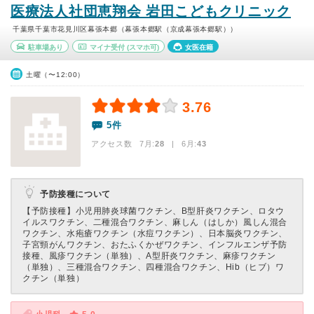
医療法人社団恵翔会 岩田こどもクリニック
千葉県千葉市花見川区幕張本郷（幕張本郷駅（京成幕張本郷駅））
駐車場あり
マイナ受付
(スマホ可)
女医在籍
土曜（〜12:00）
3.76
5件
アクセス数 7月:
28
| 6月:
43
予防接種について
【予防接種】
小児用肺炎球菌ワクチン、B型肝炎ワクチン、ロタウ
イルスワクチン、二種混合ワクチン、麻しん（はしか）風しん混合
ワクチン、水疱瘡ワクチン（水痘ワクチン）、日本脳炎ワクチン、
子宮頸がんワクチン、おたふくかぜワクチン、インフルエンザ予防
接種、風疹ワクチン（単独）、A型肝炎ワクチン、麻疹ワクチン
（単独）、三種混合ワクチン、四種混合ワクチン、Hib（ヒブ）ワ
クチン（単独）