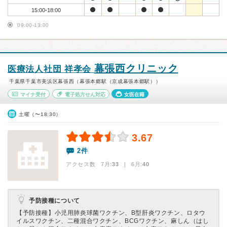
15:00-18:00
09:00-13:00
幕張西クリニック
医療法人社団 祥孝会
千葉県千葉市美浜区幕張西（幕張本郷駅（京成幕張本郷駅））
マイナ受付
電子処方せん対応
女医在籍
土曜（〜18:30）
3.67
2件
アクセス数 7月:
33
| 6月:
40
予防接種について
【予防接種】
小児用肺炎球菌ワクチン、B型肝炎ワクチン、ロタウ
イルスワクチン、二種混合ワクチン、BCGワクチン、麻しん（はし