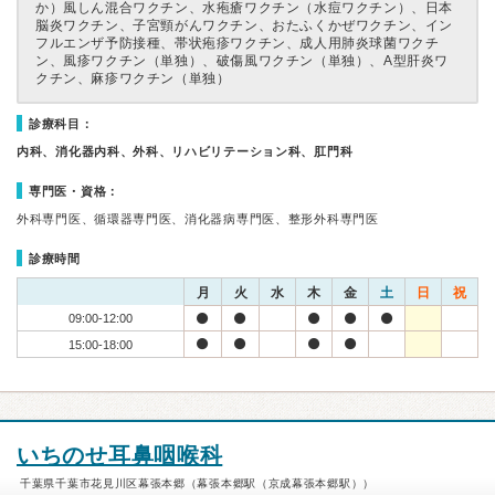
か）風しん混合ワクチン、水疱瘡ワクチン（水痘ワクチン）、日本
脳炎ワクチン、子宮頸がんワクチン、おたふくかぜワクチン、イン
フルエンザ予防接種、帯状疱疹ワクチン、成人用肺炎球菌ワクチ
ン、風疹ワクチン（単独）、破傷風ワクチン（単独）、A型肝炎ワ
クチン、麻疹ワクチン（単独）
診療科目：
内科、消化器内科、外科、リハビリテーション科、肛門科
専門医・資格：
外科専門医、循環器専門医、消化器病専門医、整形外科専門医
診療時間
月
火
水
木
金
土
日
祝
09:00-12:00
15:00-18:00
いちのせ耳鼻咽喉科
千葉県千葉市花見川区幕張本郷（幕張本郷駅（京成幕張本郷駅））