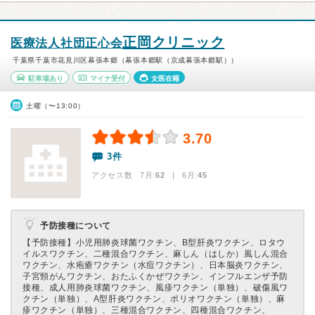
正岡クリニック
医療法人社団正心会
千葉県千葉市花見川区幕張本郷（幕張本郷駅（京成幕張本郷駅））
駐車場あり
マイナ受付
女医在籍
土曜（〜13:00）
3.70
3件
アクセス数 7月:
62
| 6月:
45
予防接種について
【予防接種】
小児用肺炎球菌ワクチン、B型肝炎ワクチン、ロタウ
イルスワクチン、二種混合ワクチン、麻しん（はしか）風しん混合
ワクチン、水疱瘡ワクチン（水痘ワクチン）、日本脳炎ワクチン、
子宮頸がんワクチン、おたふくかぜワクチン、インフルエンザ予防
接種、成人用肺炎球菌ワクチン、風疹ワクチン（単独）、破傷風ワ
クチン（単独）、A型肝炎ワクチン、ポリオワクチン（単独）、麻
疹ワクチン（単独）、三種混合ワクチン、四種混合ワクチン、