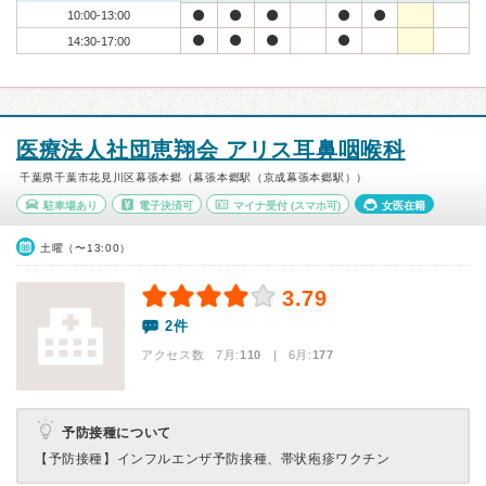
10:00-13:00
14:30-17:00
医療法人社団恵翔会 アリス耳鼻咽喉科
千葉県千葉市花見川区幕張本郷（幕張本郷駅（京成幕張本郷駅））
駐車場あり
電子決済可
マイナ受付
(スマホ可)
女医在籍
土曜（〜13:00）
3.79
2件
アクセス数 7月:
110
| 6月:
177
予防接種について
【予防接種】
インフルエンザ予防接種、帯状疱疹ワクチン