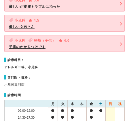
小児科
5.0
厳しいが皮膚トラブルは治った
小児科
4.5
優しい女医さん
小児科
発熱（子供）
4.0
子供のかかりつけです
診療科目：
アレルギー科、小児科
専門医・資格：
小児科専門医
診療時間
月
火
水
木
金
土
日
祝
09:00-12:00
14:30-17:30