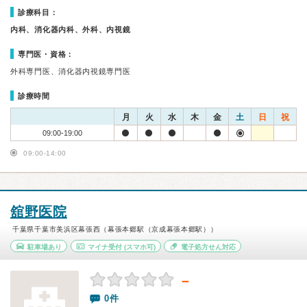
診療科目：
内科、消化器内科、外科、内視鏡
専門医・資格：
外科専門医、消化器内視鏡専門医
診療時間
月
火
水
木
金
土
日
祝
09:00-19:00
09:00-14:00
舘野医院
千葉県千葉市美浜区幕張西（幕張本郷駅（京成幕張本郷駅））
駐車場あり
マイナ受付
(スマホ可)
電子処方せん対応
－
0件