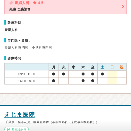
産婦人科
4.5
先生に感謝❗️❗️
診療科目：
産婦人科
専門医・資格：
産婦人科専門医、小児科専門医
診療時間
月
火
水
木
金
土
日
祝
09:00-11:30
14:00-18:00
えじま医院
千葉県千葉市花見川区幕張本郷（幕張本郷駅（京成幕張本郷駅））
駐車場あり