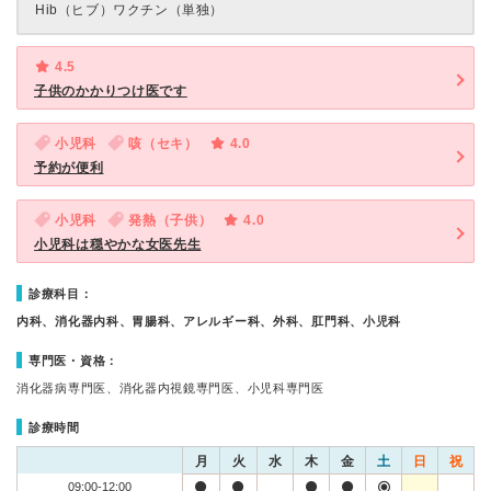
Hib（ヒブ）ワクチン（単独）
4.5
子供のかかりつけ医です
小児科
咳（セキ）
4.0
予約が便利
小児科
発熱（子供）
4.0
小児科は穏やかな女医先生
診療科目：
内科、消化器内科、胃腸科、アレルギー科、外科、肛門科、小児科
専門医・資格：
消化器病専門医、消化器内視鏡専門医、小児科専門医
診療時間
月
火
水
木
金
土
日
祝
09:00-12:00