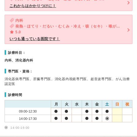
これからはかかりつけに！
内科
発熱・ほてり・だるい・むくみ・冷え・咳（セキ）・喉が痛い・体調不良・便秘
5.0
いつも通っている医院です！
診療科目：
内科、消化器内科
専門医・資格：
消化器病専門医、肝臓専門医、消化器内視鏡専門医、超音波専門医、がん治療
認定医
診療時間
月
火
水
木
金
土
日
祝
09:00-12:30
14:00-17:30
14:00-16:00