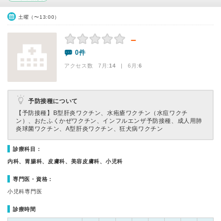
土曜（〜13:00）
－
0件
アクセス数 7月:
14
| 6月:
6
予防接種について
【予防接種】
B型肝炎ワクチン、水疱瘡ワクチン（水痘ワクチ
ン）、おたふくかぜワクチン、インフルエンザ予防接種、成人用肺
炎球菌ワクチン、A型肝炎ワクチン、狂犬病ワクチン
診療科目：
内科、胃腸科、皮膚科、美容皮膚科、小児科
専門医・資格：
小児科専門医
診療時間