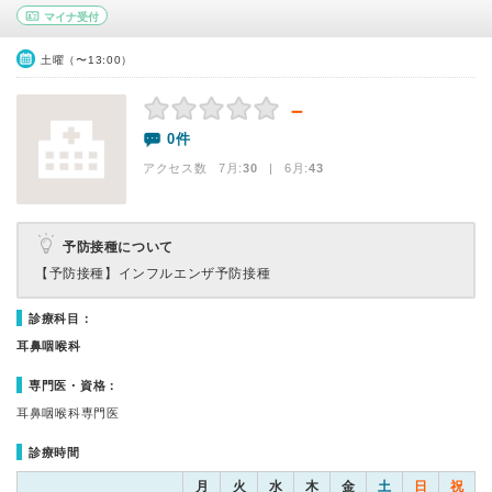
マイナ受付
土曜（〜13:00）
－
0件
アクセス数 7月:
30
| 6月:
43
予防接種について
【予防接種】
インフルエンザ予防接種
診療科目：
耳鼻咽喉科
専門医・資格：
耳鼻咽喉科専門医
診療時間
月
火
水
木
金
土
日
祝