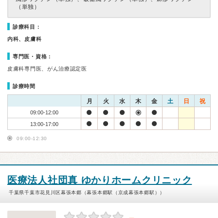
（単独）
診療科目：
内科、皮膚科
専門医・資格：
皮膚科専門医、がん治療認定医
診療時間
月
火
水
木
金
土
日
祝
09:00-12:00
13:00-17:00
09:00-12:30
医療法人社団真 ゆかりホームクリニック
千葉県千葉市花見川区幕張本郷（幕張本郷駅（京成幕張本郷駅））