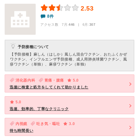
2.53
8件
アクセス数 7月:
446
| 6月:
307
予防接種について
【予防接種】
麻しん（はしか）風しん混合ワクチン、おたふくかぜ
ワクチン、インフルエンザ予防接種、成人用肺炎球菌ワクチン、風
疹ワクチン（単独）、麻疹ワクチン（単独）
消化器内科
胃痛・腹痛
5.0
迅速に検査と処方をしてくれて助かりました
5.0
迅速、効率的、丁寧なクリニック
内視鏡
吐き気・嘔吐
3.0
待ち時間長い