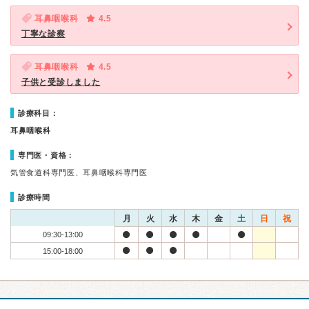
耳鼻咽喉科
4.5
丁寧な診察
耳鼻咽喉科
4.5
子供と受診しました
診療科目：
耳鼻咽喉科
専門医・資格：
気管食道科専門医、耳鼻咽喉科専門医
診療時間
月
火
水
木
金
土
日
祝
09:30-13:00
15:00-18:00