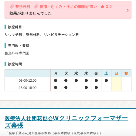
整形外科
腰痛・むくみ・手足の関節が痛い
3.0
効果がありませんでした
診療科目：
リウマチ科、整形外科、リハビリテーション科
専門医・資格：
整形外科専門医
診療時間
月
火
水
木
金
土
日
祝
09:00-12:00
15:00-18:00
Wクリニックフォーマザー
医療法人社団花也会
ズ幕張
千葉県千葉市花見川区幕張本郷（幕張本郷駅（京成幕張本郷駅））