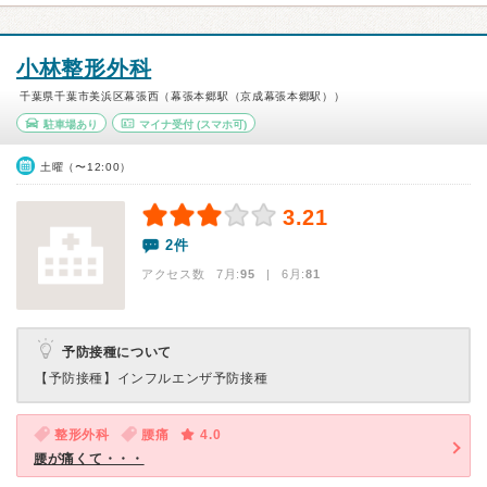
小林整形外科
千葉県千葉市美浜区幕張西（幕張本郷駅（京成幕張本郷駅））
駐車場あり
マイナ受付
(スマホ可)
土曜（〜12:00）
3.21
2件
アクセス数 7月:
95
| 6月:
81
予防接種について
【予防接種】
インフルエンザ予防接種
整形外科
腰痛
4.0
腰が痛くて・・・