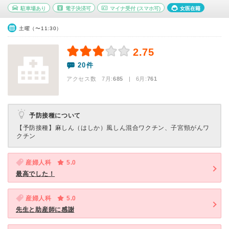
駐車場あり
電子決済可
マイナ受付
(スマホ可)
女医在籍
土曜（〜11:30）
2.75
20件
アクセス数 7月:
685
| 6月:
761
予防接種について
【予防接種】
麻しん（はしか）風しん混合ワクチン、子宮頸がんワ
クチン
産婦人科
5.0
最高でした！
産婦人科
5.0
先生と助産師に感謝