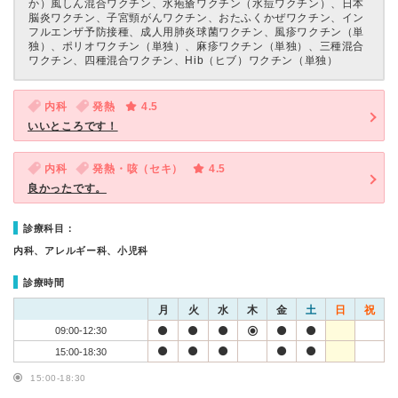
か）風しん混合ワクチン、水疱瘡ワクチン（水痘ワクチン）、日本
脳炎ワクチン、子宮頸がんワクチン、おたふくかぜワクチン、イン
フルエンザ予防接種、成人用肺炎球菌ワクチン、風疹ワクチン（単
独）、ポリオワクチン（単独）、麻疹ワクチン（単独）、三種混合
ワクチン、四種混合ワクチン、Hib（ヒブ）ワクチン（単独）
内科
発熱
4.5
いいところです！
内科
発熱・咳（セキ）
4.5
良かったです。
診療科目：
内科、アレルギー科、小児科
診療時間
月
火
水
木
金
土
日
祝
09:00-12:30
15:00-18:30
15:00-18:30