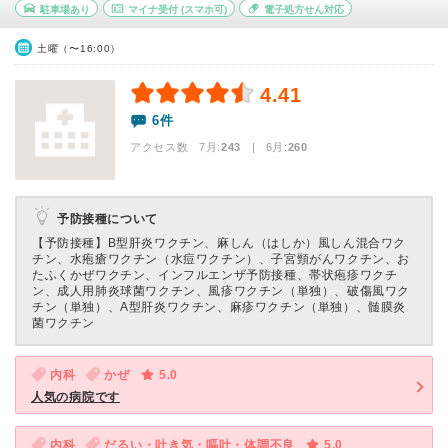
駐車場あり
マイナ受付
(スマホ可)
電子処方せん対応
土曜（〜16:00）
4.41
6件
アクセス数 7月:
243
| 6月:
260
予防接種について
【予防接種】
B型肝炎ワクチン、麻しん（はしか）風しん混合ワク
チン、水疱瘡ワクチン（水痘ワクチン）、子宮頸がんワクチン、お
たふくかぜワクチン、インフルエンザ予防接種、帯状疱疹ワクチ
ン、成人用肺炎球菌ワクチン、風疹ワクチン（単独）、破傷風ワク
チン（単独）、A型肝炎ワクチン、麻疹ワクチン（単独）、髄膜炎
菌ワクチン
内科
かぜ
5.0
人気の病院です
内科
だるい・吐き気・嘔吐・体調不良
5.0