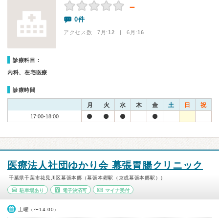
－
0件
アクセス数 7月:
12
| 6月:
16
診療科目：
内科、在宅医療
診療時間
月
火
水
木
金
土
日
祝
17:00-18:00
医療法人社団ゆかり会 幕張胃腸クリニック
千葉県千葉市花見川区幕張本郷（幕張本郷駅（京成幕張本郷駅））
駐車場あり
電子決済可
マイナ受付
土曜（〜14:00）