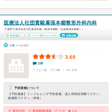
医療法人社団貴駿幕張本郷整形外科内科
千葉県千葉市花見川区幕張本郷（幕張本郷駅（京成幕張本郷駅））
駐車場あり
マイナ受付
(スマホ可)
女医在籍
土曜（〜12:00）
3.69
2件
アクセス数 7月:
180
| 6月:
173
予防接種について
【予防接種】
インフルエンザ予防接種、成人用肺炎球菌ワクチン、
破傷風ワクチン（単独）
整形外科
頸椎頸髄損傷
けが
5.0