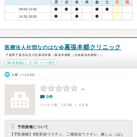
月
火
水
木
金
土
日
祝
09:00-13:00
14:30-18:00
幕張本郷クリニック
医療法人社団なのはな会
千葉県千葉市花見川区幕張本郷（幕張本郷駅（京成幕張本郷駅））
駐車場あり
マイナ受付
土曜（〜12:00）
－
0件
アクセス数 7月:
20
| 6月:
6
予防接種について
【予防接種】
B型肝炎ワクチン、二種混合ワクチン、麻しん（はし