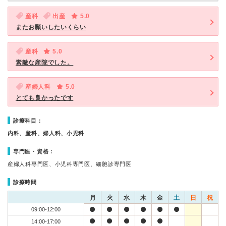
産科
出産
5.0
またお願いしたいくらい
産科
5.0
素敵な産院でした。
産婦人科
5.0
とても良かったです
診療科目：
内科、産科、婦人科、小児科
専門医・資格：
産婦人科専門医、小児科専門医、細胞診専門医
診療時間
月
火
水
木
金
土
日
祝
09:00-12:00
14:00-17:00