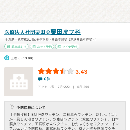
栗田皮フ科
医療法人社団栗田会
千葉県千葉市花見川区幕張本郷（幕張本郷駅（京成幕張本郷駅））
駐車場あり
ネット予約
マイナ受付
土曜（〜13:00）
3.43
6件
アクセス数 7月:
222
| 6月:
269
予防接種について
【予防接種】
B型肝炎ワクチン、二種混合ワクチン、麻しん（はし
か）風しん混合ワクチン、水疱瘡ワクチン（水痘ワクチン）、日本
脳炎ワクチン、子宮頸がんワクチン、おたふくかぜワクチン、イン
フルエンザ予防接種、帯状疱疹ワクチン、成人用肺炎球菌ワクチ