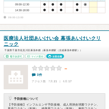
09:00-12:30
14:30-18:00
09:00-13:00
医療法人社団あいけい会 幕張あいけいクリ
ニック
千葉県千葉市花見川区幕張本郷（幕張本郷駅（京成幕張本郷駅））
電子決済可
マイナ受付
女医在籍
－
0件
アクセス数 7月:
21
| 6月:
17
予防接種について
【予防接種】
インフルエンザ予防接種、成人用肺炎球菌ワクチン、
風疹ワクチン（単独）、破傷風ワクチン（単独）、麻疹ワクチン