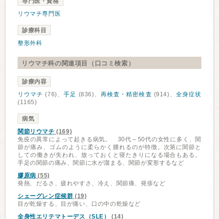
専門医・資格
リウマチ専門医
診療科目
整形外科
リウマチ科の関連項目（口コミ検索）
診療内容
リウマチ
(76)、
手足
(836)、
再検査・精密検査
(914)、
全身症状
(1165)
病気
関節リウマチ
(169)
免疫の異常によって起きる病気。 30代～50代の女性に多く、関
節が痛み、ゴムのように柔らかく腫れるのが特徴。次第に関節と
しての働きが失われ、放っておくと寝たきりになる場合もある。
手足の関節の痛み、関節に水が溜まる、関節が変形するなど
膠原病
(55)
発熱、だるさ、疲れやすさ、冷え、関節痛、発疹など
シェーグレン症候群
(19)
目が乾燥する、目が痛い、口の中の乾燥など
全身性エリテマトーデス（SLE）
(14)