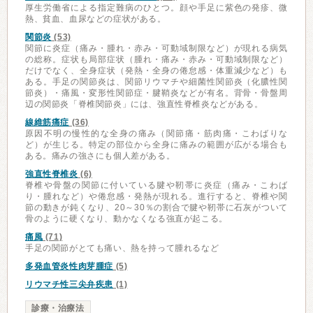
厚生労働省による指定難病のひとつ。顔や手足に紫色の発疹、微
熱、貧血、血尿などの症状がある。
関節炎
(53)
関節に炎症（痛み・腫れ・赤み・可動域制限など）が現れる病気
の総称。症状も局部症状（腫れ・痛み・赤み・可動域制限など）
だけでなく、全身症状（発熱・全身の倦怠感・体重減少など）も
ある。手足の関節炎は、関節リウマチや細菌性関節炎（化膿性関
節炎）・痛風・変形性関節症・腱鞘炎などが有名。背骨・骨盤周
辺の関節炎「脊椎関節炎」には、強直性脊椎炎などがある。
線維筋痛症
(36)
原因不明の慢性的な全身の痛み（関節痛・筋肉痛・こわばりな
ど）が生じる。特定の部位から全身に痛みの範囲が広がる場合も
ある。痛みの強さにも個人差がある。
強直性脊椎炎
(6)
脊椎や骨盤の関節に付いている腱や靭帯に炎症（痛み・こわば
り・腫れなど）や倦怠感・発熱が現れる。進行すると、脊椎や関
節の動きが鈍くなり、20～30％の割合で腱や靭帯に石灰がついて
骨のように硬くなり、動かなくなる強直が起こる。
痛風
(71)
手足の関節がとても痛い、熱を持って腫れるなど
多発血管炎性肉芽腫症
(5)
リウマチ性三尖弁疾患
(1)
診療・治療法