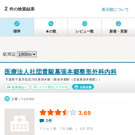
2
件の検索結果
表示順について
標準
★の数
レビュー数
新着・更新
駅周辺
医療法人社団貴駿幕張本郷整形外科内科
千葉県千葉市花見川区幕張本郷（幕張本郷駅（京成幕張本郷駅））
駐車場あり
マイナ受付
(スマホ可)
女医在籍
土曜（〜12:00）
3.69
2件
アクセス数 7月:
180
| 6月:
173