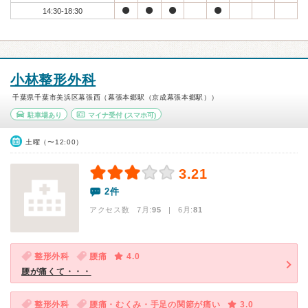
14:30-18:30
小林整形外科
千葉県千葉市美浜区幕張西（幕張本郷駅（京成幕張本郷駅））
駐車場あり
マイナ受付
(スマホ可)
土曜（〜12:00）
3.21
2件
アクセス数 7月:
95
| 6月:
81
整形外科
腰痛
4.0
腰が痛くて・・・
整形外科
腰痛・むくみ・手足の関節が痛い
3.0