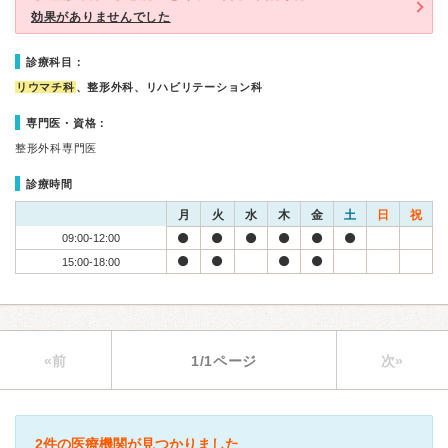
効果がありませんでした
診療科目：
リウマチ科
、整形外科、リハビリテーション科
専門医・資格：
整形外科専門医
診療時間
月
火
水
木
金
土
日
祝
09:00-12:00
15:00-18:00
«前
1/1ページ
次»
2件の医療機関が見つかりました