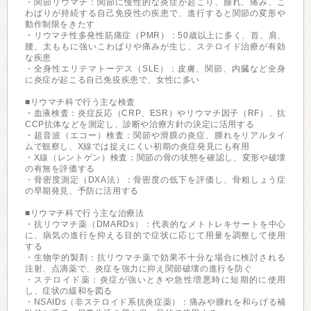
・関節リウマチ：関節に慢性的な炎症が起こり、腫れ、痛み、こ
わばりが持続する自己免疫性の疾患で、進行すると関節の変形や
動作制限をきたす
・リウマチ性多発性筋痛症（PMR）：50歳以上に多く、首、肩、
腰、太ももに強いこわばりや痛みが生じ、ステロイド治療が有効
な疾患
・全身性エリテマトーデス（SLE）：皮膚、関節、内臓など全身
に炎症が起こる自己免疫疾患で、女性に多い
■リウマチ科で行う主な検査
・血液検査：炎症反応（CRP、ESR）やリウマチ因子（RF）、抗
CCP抗体などを測定し、診断や治療方針の決定に活用する
・超音波（エコー）検査：関節や滑膜の炎症、腫れをリアルタイ
ムで観察し、X線では捉えにくい初期の炎症発見にも有用
・X線（レントゲン）検査：関節の骨の状態を確認し、変形や破壊
の有無を評価する
・骨密度測定（DXA法）：骨密度の低下を評価し、骨粗しょう症
の早期発見、予防に活用する
■リウマチ科で行う主な治療法
・抗リウマチ薬（DMARDs）：代表的なメトトレキサートを中心
に、病気の進行を抑える目的で症状に応じて用量を調整して使用
する
・生物学的製剤：抗リウマチ薬で効果不十分な場合に検討される
注射、点滴薬で、炎症を強力に抑え関節破壊の進行を防ぐ
・ステロイド薬：炎症が強いときや急性増悪時に短期的に使用
し、症状の緩和を図る
・NSAIDs（非ステロイド系抗炎症薬）：痛みや腫れを和らげる補