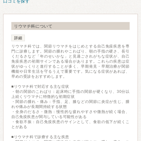
口コミを探す
リウマチ科について
詳細
リウマチ科では、関節リウマチをはじめとする自己免疫疾患を専
門に診療します。関節の腫れやこわばり、朝の手指の硬さ、長引
くだるさなど「年のせいかな」と見過ごされがちな症状が、自己
免疫疾患の初期サインである場合があります。これらの疾患は症
状がゆっくりと進行することが多く、早期発見・早期治療が関節
機能や日常生活を守るうえで重要です。気になる症状があれば、
早めの受診をおすすめします。
■リウマチ科で対応する主な症状
・朝の関節のこわばり：起床時に手指の関節が硬くなり、30分以
上続くリウマチに特徴的な初期症状
・関節の腫れ・痛み：手指、足、膝などの関節に炎症が生じ、腫
れや痛みが長期間持続する状態
・全身のだるさ・微熱：慢性的な疲れやすさや微熱が続く場合、
自己免疫疾患が関与している可能性がある
・食欲不振：自己免疫疾患のサインとして、食欲の低下が続くこ
とがある
■リウマチ科で診療する主な疾患