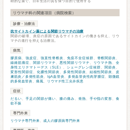
助的な薬で、日常生活の質を保つ目的で使用する
リウマチ科の関連項目（病院検索）
診療・治療法
抗サイトカイン薬による関節リウマチの治療
関節の破壊、炎症の原因であるサイトカインの働きを抑え、リウ
マチの進行を抑える治療法。
病気
膠原病
、
強皮症
、
強直性脊椎炎
、
免疫不全症候群
、
脊椎関節炎
、
線維筋痛症
、
関節リウマチ
、
悪性関節リウマチ
、
リウマチ熱
、
全
身性エリテマトーデス（SLE）
、
シェーグレン症候群
、
関節炎
、
変形性関節症
、
化膿性関節炎
、
多発性関節炎
、
結核性関節炎
、
皮
膚筋炎／多発性筋炎
、
IgA血管炎
、
多発血管炎性肉芽腫症
、
顕微鏡
的多発血管炎
、
痛風
、
リウマチ性三尖弁疾患
症状
だるい
、
手足の関節が痛い
、
膝の痛み
、
発熱
、
手や指の変形
、
食
欲不振
専門外来
リウマチ専門外来
、
成人の膠原病専門外来