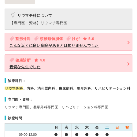
リウマチ科について
【専門医・資格】
リウマチ専門医
整形外科
頸椎頸髄損傷
けが
5.0
こんな近くに良い病院があるとは知りませんでした
健康診断
4.0
親切な先生でした
診療科目：
リウマチ科
、内科、消化器内科、糖尿病科、整形外科、リハビリテーション科
専門医・資格：
リウマチ専門医、整形外科専門医、リハビリテーション科専門医
診療時間
月
火
水
木
金
土
日
祝
09:00-12:00