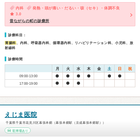
内科
発熱・頭が痛い・だるい・咳（セキ）・体調不良
3.0
昔ながらの町の診療所
診療科目：
胃腸科
、内科、呼吸器内科、循環器内科、リハビリテーション科、小児科、放
射線科
診療時間
月
火
水
木
金
土
日
祝
09:00-13:00
17:00-19:00
えじま医院
千葉県千葉市花見川区幕張本郷（幕張本郷駅（京成幕張本郷駅））
駐車場あり