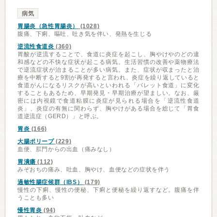
病気
胃腸炎（急性胃腸炎）
(1028)
腹痛、下痢、嘔吐、吐き気を伴い、発熱を生じる
逆流性食道炎
(360)
胃酸が逆流することで、食道に炎症を起こし、胸やけやのどの違
和感などの不快な症状が起こる病気。生活習慣の改善や薬物療法
で逆流症状が治まることが多い病気。また、症状が収まったと治
療を中断すると9割が再発すると言われ、炎症を繰り返していると
食道がんになるリスクが高いといわれる「バレット食道」に変化
することもあるため、早期発見・早期治療が望ましい。なお、厳
密には内視鏡で食道粘膜に炎症が見られる場合を「逆流性食道
炎」、炎症の有無に関わらず、胸やけがある場合を総じて「胃食
道逆流症（GERD）」と呼ぶ。
胃炎
(166)
大腸ポリープ
(229)
血便、肛門からの出血（痛みなし）
胃潰瘍
(112)
みぞおちの痛み、吐血、胸やけ、血便などの症状を伴う
過敏性腸症候群（IBS）
(179)
慢性の下痢、慢性の便秘、下痢と便秘を繰り返すなど。腹痛を伴
うことも多い
慢性胃炎
(94)