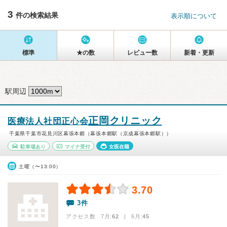
3
件の検索結果
表示順について
標準
★の数
レビュー数
新着・更新
駅周辺
正岡クリニック
医療法人社団正心会
千葉県千葉市花見川区幕張本郷（幕張本郷駅（京成幕張本郷駅））
駐車場あり
マイナ受付
女医在籍
土曜（〜13:00）
3.70
3件
アクセス数 7月:
62
| 6月:
45