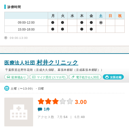
診療時間
月
火
水
木
金
土
日
祝
09:00-12:00
15:00-18:00
09:00-13:00
村井クリニック
医療法人社団
千葉県習志野市花咲（京成大久保駅、幕張本郷駅（京成幕張本郷駅））
駐車場あり
マイナ受付
(スマホ可)
電子処方せん対応
女医在籍
土曜（〜13:00）・日曜
3.00
1件
アクセス数 7月:
54
| 6月:
40