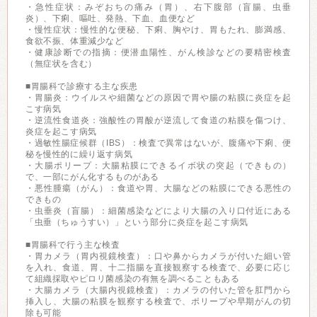
・急性症状：みぞおちの痛み（胃）、右下腹部（盲腸、虫垂
炎）、下痢、嘔吐、発熱、下血、血便など
・慢性症状：慢性的な便秘、下痢、胸やけ、胃もたれ、膨満感、
食欲不振、体重減少など
・健康診断での指摘：便潜血陽性、がん検診などの要精密検査
（無症状を含む）
■胃腸科で診療する主な疾患
・胃腸炎：ウイルスや細菌などの原因で胃や腸の粘膜に炎症を起
こす病気
・逆流性食道炎：強酸性の胃酸が逆流して食道の粘膜を傷つけ、
炎症を起こす病気
・過敏性腸症候群（IBS）：検査で異常はないが、腹痛や下痢、便
秘を慢性的に繰り返す病気
・大腸ポリープ：大腸粘膜にできるイボ状の突起（できもの）
で、一部にがん化するものがある
・悪性腫瘍（がん）：食道や胃、大腸などの粘膜にできる悪性の
できもの
・虫垂炎（盲腸）：細菌感染などにより大腸の入り口付近にある
「虫垂（ちゅうすい）」という部分に炎症を起こす病気
■胃腸科で行う主な検査
・胃カメラ（胃内視鏡検査）：口や鼻からカメラが付いた細い管
を入れ、食道、胃、十二指腸を直接観察する検査で、必要に応じ
て組織採取やピロリ菌感染の有無を調べることもある
・大腸カメラ（大腸内視鏡検査）：カメラの付いた管を肛門から
挿入し、大腸の粘膜を観察する検査で、ポリープや早期がんの切
除も可能