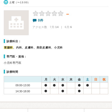
土曜（〜13:00）
－
0件
アクセス数 7月:
14
| 6月:
6
診療科目：
胃腸科
、内科、皮膚科、美容皮膚科、小児科
専門医・資格：
小児科専門医
診療時間
月
火
水
木
金
土
日
祝
09:00-13:00
14:30-18:00