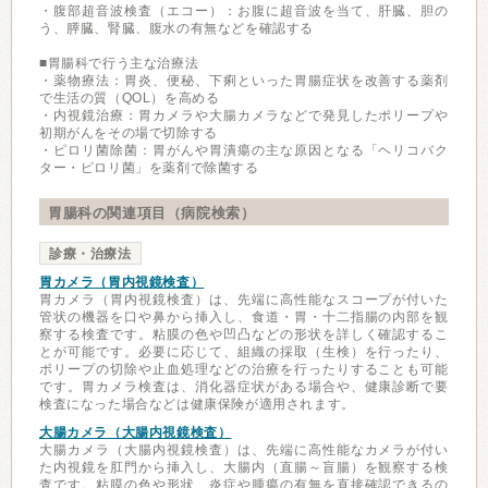
・腹部超音波検査（エコー）：お腹に超音波を当て、肝臓、胆の
う、膵臓、腎臓、腹水の有無などを確認する
■胃腸科で行う主な治療法
・薬物療法：胃炎、便秘、下痢といった胃腸症状を改善する薬剤
で生活の質（QOL）を高める
・内視鏡治療：胃カメラや大腸カメラなどで発見したポリープや
初期がんをその場で切除する
・ピロリ菌除菌：胃がんや胃潰瘍の主な原因となる「ヘリコバク
ター・ピロリ菌」を薬剤で除菌する
胃腸科の関連項目（病院検索）
診療・治療法
胃カメラ（胃内視鏡検査）
胃カメラ（胃内視鏡検査）は、先端に高性能なスコープが付いた
管状の機器を口や鼻から挿入し、食道・胃・十二指腸の内部を観
察する検査です。粘膜の色や凹凸などの形状を詳しく確認するこ
とが可能です。必要に応じて、組織の採取（生検）を行ったり、
ポリープの切除や止血処理などの治療を行ったりすることも可能
です。胃カメラ検査は、消化器症状がある場合や、健康診断で要
検査になった場合などは健康保険が適用されます。
大腸カメラ（大腸内視鏡検査）
大腸カメラ（大腸内視鏡検査）は、先端に高性能なカメラが付い
た内視鏡を肛門から挿入し、大腸内（直腸～盲腸）を観察する検
査です。粘膜の色や形状、炎症や腫瘍の有無を直接確認できるの