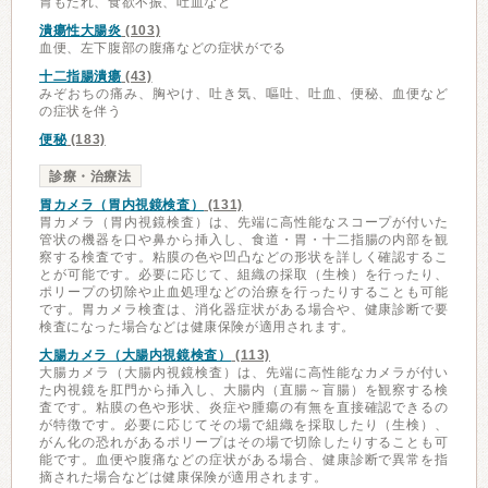
胃もたれ、食欲不振、吐血など
潰瘍性大腸炎
(103)
血便、左下腹部の腹痛などの症状がでる
十二指腸潰瘍
(43)
みぞおちの痛み、胸やけ、吐き気、嘔吐、吐血、便秘、血便など
の症状を伴う
便秘
(183)
診療・治療法
胃カメラ（胃内視鏡検査）
(131)
胃カメラ（胃内視鏡検査）は、先端に高性能なスコープが付いた
管状の機器を口や鼻から挿入し、食道・胃・十二指腸の内部を観
察する検査です。粘膜の色や凹凸などの形状を詳しく確認するこ
とが可能です。必要に応じて、組織の採取（生検）を行ったり、
ポリープの切除や止血処理などの治療を行ったりすることも可能
です。胃カメラ検査は、消化器症状がある場合や、健康診断で要
検査になった場合などは健康保険が適用されます。
大腸カメラ（大腸内視鏡検査）
(113)
大腸カメラ（大腸内視鏡検査）は、先端に高性能なカメラが付い
た内視鏡を肛門から挿入し、大腸内（直腸～盲腸）を観察する検
査です。粘膜の色や形状、炎症や腫瘍の有無を直接確認できるの
が特徴です。必要に応じてその場で組織を採取したり（生検）、
がん化の恐れがあるポリープはその場で切除したりすることも可
能です。血便や腹痛などの症状がある場合、健康診断で異常を指
摘された場合などは健康保険が適用されます。