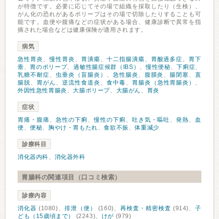
が特徴です。必要に応じてその場で組織を採取したり（生検）、
がん化の恐れがあるポリープはその場で切除したりすることも可
能です。血便や腹痛などの症状がある場合、健康診断で異常を指
摘された場合などは健康保険が適用されます。
病気
急性胃炎
、
慢性胃炎
、
胃潰瘍
、
十二指腸潰瘍
、
胃酸過多症
、
胃下
垂
、
胃のポリープ
、
過敏性腸症候群（IBS）
、
慢性便秘
、
下痢症
、
乳糖不耐症
、
虫垂炎（盲腸炎）
、
急性腸炎
、
腹膜炎
、
腸閉塞
、
直
腸脱
、
胃がん
、
逆流性食道炎
、
食中毒
、
胃腸炎（急性胃腸炎）
、
外因性急性胃腸炎
、
大腸ポリープ
、
大腸がん
、
胃炎
症状
胃痛・腹痛
、
急性の下痢
、
慢性の下痢
、
吐き気・嘔吐
、
発熱
、
血
便
、
便秘
、
胸やけ・胃もたれ
、
食欲不振
、
体重減少
診療科目
消化器内科
、
消化器外科
胃腸科の関連項目（口コミ検索）
診療内容
消化器
(1080)、
排泄（便）
(160)、
再検査・精密検査
(914)、
子
ども（15歳頃まで）
(2243)、
けが
(979)