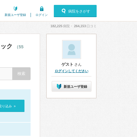
病院をさがす
新規ユーザ登録
ログイン
182,225
病院・
264,153
口コミ
ニック
（55
ゲスト
さん
ログインしてください
新規ユーザ登録
絞り込み »