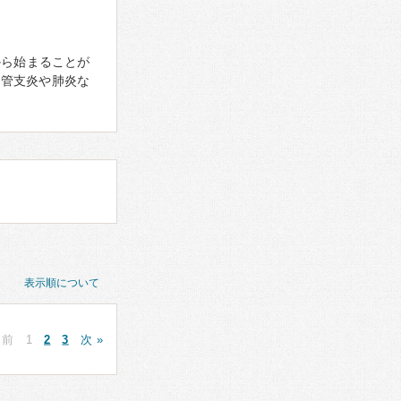
から始まることが
気管支炎や肺炎な
表示順について
 前
1
2
3
次 »