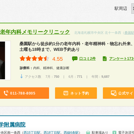
駅周辺
 老年内科メモリークリニック
北海道札幌市中央区 北十一条西（
桑園
桑園駅から徒歩約1分の老年内科・老年精神科・物忘れ外来
土曜も18時まで、WEB予約あり
4.55
口コミ2件
アンケート173
診療科：
内科、精神科、健康診断
アクセス数 7月：
750
| 6月：
771
| 年間：
9,687
011-788-8005
ネット予約
公式サイ
学附属病院
中央区南一条西（
西15丁目駅
、
西18丁目駅
、
西線6条駅
）
駐車場あり
電子決済