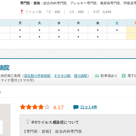
専門医・資格：
アクセス数 7月：
690
| 6月：
669
| 年間：
6,549
月
火
水
木
金
土
●
●
●
●
●
●
●
●
●
●
●
病院
中央区南三条西（
資生館小学校前駅
、
すすきの駅
、
狸小路駅
）
駐車場あり
電子
マイナ受付 (スマホ可)
0）
4.17
口コミ4件
RSウイルス感染症について
【専門医・資格】
総合内科専門医