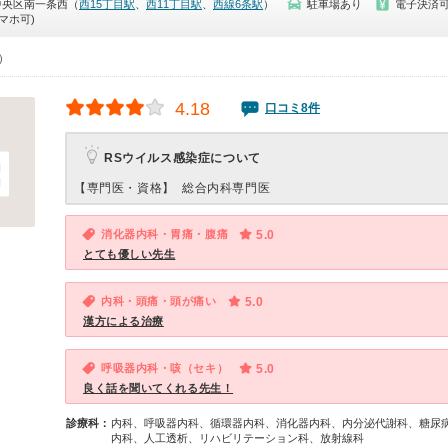
中央区南一条西（
西15丁目駅
、
西11丁目駅
、
西線6条駅
）
駐車場あり
電子決済
マホ可)
0）
4.18
口コミ8件
RSウイルス感染症について
【専門医・資格】
総合内科専門医
消化器内科・胃痛・腹痛
5.0
とても優しい先生
内科・頭痛・頭が痛い
5.0
漢方による治療
呼吸器内科・咳（セキ）
5.0
良く話を聞いてくれる先生！
診療科：
内科、呼吸器内科、循環器内科、消化器内科、内分泌代謝科、糖尿
内科、人工透析、リハビリテーション科、放射線科