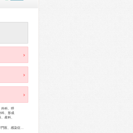
、外科、呼
外科、形成
科、産科、
内科専門医、総合内科専門医、アレルギー専門医、リウマチ専門医、感染症専門医、血液専門医、外科専門医、糖尿病専門医、内分泌代謝科専門医、呼吸器専門医、呼吸器外科専門医、気管支鏡専門医、循環器専門医、心臓血管外科専門医、高血圧専門医、不整脈専門医、消化器病専門医、消化器外科専門医、肝臓専門医、大腸肛門病専門医、消化器内視鏡専門医、泌尿器科専門医、腎臓専門医、透析専門医、脳血管内治療専門医、神経内科専門医、脳神経外科専門医、てんかん専門医、整形外科専門医、手外科専門医、リハビリテーション科専門医、脊椎内視鏡下手術技術認定医、脊椎脊髄外科専門医、形成外科専門医、熱傷専門医、皮膚科専門医、眼科専門医、気管食道科専門医、耳鼻咽喉科専門医、めまい相談医、産婦人科専門医、婦人科腫瘍専門医、生殖医療専門医、乳腺専門医、産科婦人科腹腔鏡技術認定医、女性ヘルスケア専門医、周産期(新生児)専門医、小児科専門医、小児神経専門医、小児血液・がん専門医、老年病専門医、認知症専門医、老年精神専門医、一般病院連携精神医学専門医、精神科専門医、麻酔科専門医、ペインクリニック専門医、細胞診専門医、超音波専門医、病理専門医、口腔外科専門医、核医学専門医、放射線科専門医、臨床遺伝専門医、救急科専門医、がん薬物療法専門医、がん治療認定医