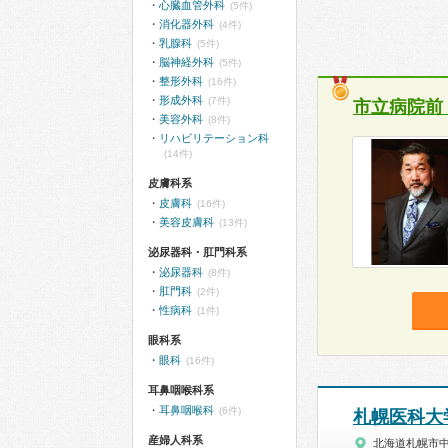
心臓血管外科
(5件)
消化器外科
(4件)
乳腺科
(5件)
脳神経外科
(5件)
整形外科
(16件)
形成外科
(7件)
市立病院前
美容外科
(8件)
リハビリテーション科
(14件)
皮膚科系
皮膚科
(16件)
美容皮膚科
(13件)
泌尿器科・肛門科系
泌尿器科
(8件)
肛門科
(2件)
性病科
(1件)
眼科系
眼科
(16件)
耳鼻咽喉科系
耳鼻咽喉科
(6件)
札幌医科大
産婦人科系
北海道札幌市