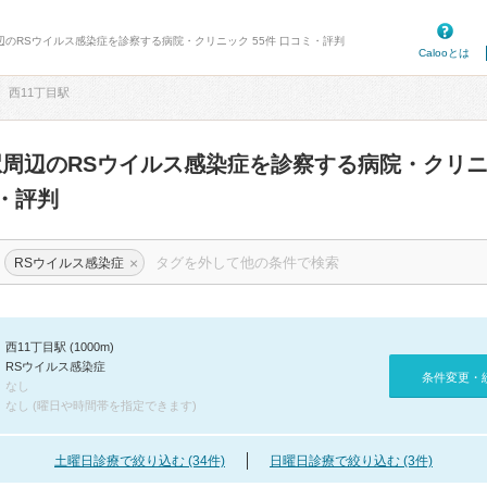
周辺のRSウイルス感染症を診察する病院・クリニック 55件 口コミ・評判
Calooとは
西11丁目駅
駅周辺のRSウイルス感染症を診察する病院・クリ
・評判
×
RSウイルス感染症
西11丁目駅 (1000m)
RSウイルス感染症
条件変更・
なし
なし (曜日や時間帯を指定できます)
土曜日診療で絞り込む (34件)
日曜日診療で絞り込む (3件)