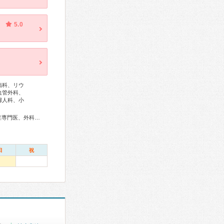
5.0
病科、リウ
血管外科、
婦人科、小
総合内科専門医、アレルギー専門医、リウマチ専門医、感染症専門医、外科専門医、糖尿病専門医、内分泌代謝科専門医、甲状腺専門医、呼吸器専門医、呼吸器外科専門医、気管支鏡専門医、循環器専門医、心臓血管外科専門医、消化器病専門医、消化器外科専門医、肝臓専門医、消化器内視鏡専門医、泌尿器科専門医、腎臓専門医、透析専門医、整形外科専門医、手外科専門医、皮膚科専門医、眼科専門医、耳鼻咽喉科専門医、産婦人科専門医、婦人科腫瘍専門医、生殖医療専門医、乳腺専門医、産科婦人科腹腔鏡技術認定医、女性ヘルスケア専門医、周産期(新生児)専門医、小児科専門医、麻酔科専門医、ペインクリニック専門医、細胞診専門医、超音波専門医、病理専門医、核医学専門医、放射線科専門医、臨床遺伝専門医、救急科専門医、がん薬物療法専門医、がん治療認定医
日
祝