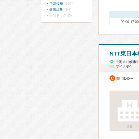
予防接種
(55件)
健康診断
(1件)
人間ドック
(0)
09:00-17:30
NTT東日
北海道札幌市
マイナ受付
朝（8:40〜）
病院