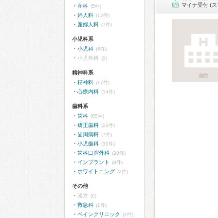
マイナ受付 (ス
産科
(5件)
婦人科
(12件)
産婦人科
(7件)
小児科系
小児科
(6件)
小児外科
(0)
精神科系
病院
精神科
(17件)
心療内科
(14件)
歯科系
歯科
(65件)
矯正歯科
(23件)
歯周病科
(7件)
小児歯科
(30件)
歯科口腔外科
(28件)
インプラント
(8件)
ホワイトニング
(2件)
その他
漢方
(0)
救急科
(1件)
ペインクリニック
(2件)