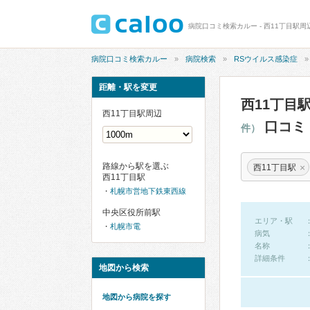
病院口コミ検索カルー - 西11丁目駅
病院口コミ検索カルー
病院検索
RSウイルス感染症
距離・駅を変更
西11丁目
西11丁目駅周辺
口コミ
件）
路線から駅を選ぶ
×
西11丁目駅
西11丁目駅
札幌市営地下鉄東西線
中央区役所前駅
エリア・駅
札幌市電
病気
名称
詳細条件
地図から検索
地図から病院を探す