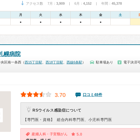
アクセス数 7月：
3,909
| 6月：
4,152
| 年間：
45,378
月
火
水
木
金
土
●
●
●
●
●
本札幌病院
中央区南一条西（
西15丁目駅
、
西18丁目駅
、
西線6条駅
）
駐車場あり
電子決済
3.70
口コミ48件
RSウイルス感染症について
【専門医・資格】
総合内科専門医、小児科専門医
産婦人科・子宮頸がん
5.0