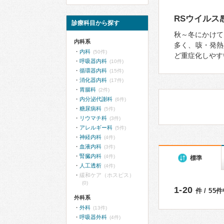
RSウイルス
診療科目から探す
秋～冬にかけて
内科系
多く、咳・発熱
内科
(50件)
ど重症化しやす
呼吸器内科
(10件)
循環器内科
(15件)
消化器内科
(17件)
胃腸科
(2件)
内分泌代謝科
(6件)
糖尿病科
(5件)
リウマチ科
(3件)
アレルギー科
(5件)
神経内科
(4件)
血液内科
(3件)
腎臓内科
(4件)
標準
人工透析
(4件)
緩和ケア（ホスピス）
(0)
1-20
件 / 55
外科系
外科
(13件)
呼吸器外科
(4件)