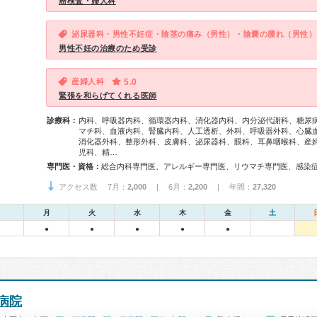
癌検査・婦人科
泌尿器科・男性不妊症・陰茎の痛み（男性）・陰嚢の腫れ（男性）
男性不妊の治療のため受診
産婦人科
5.0
緊張を和らげてくれる医師
診療科：
内科、呼吸器内科、循環器内科、消化器内科、内分泌代謝科、糖尿
マチ科、血液内科、腎臓内科、人工透析、外科、呼吸器外科、心臓
消化器外科、整形外科、皮膚科、泌尿器科、眼科、耳鼻咽喉科、産
児科、精…
専門医・資格：
アクセス数 7月：
2,000
| 6月：
2,200
| 年間：
27,320
月
火
水
木
金
土
●
●
●
●
●
病院