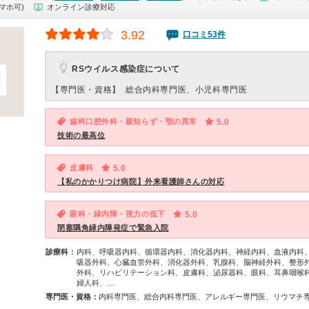
マホ可)
オンライン診療対応
3.92
口コミ53件
RSウイルス感染症について
【専門医・資格】
総合内科専門医、小児科専門医
歯科口腔外科・親知らず・顎の異常
5.0
技術の最高位
皮膚科
5.0
【私のかかりつけ病院】外来看護師さんの対応
眼科・緑内障・視力の低下
5.0
閉塞隅角緑内障発症で緊急入院
診療科：
内科、呼吸器内科、循環器内科、消化器内科、神経内科、血液内科
吸器外科、心臓血管外科、消化器外科、乳腺科、脳神経外科、整形
外科、リハビリテーション科、皮膚科、泌尿器科、眼科、耳鼻咽喉
婦人科、…
専門医・資格：