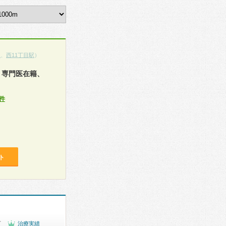
駅
、
西11丁目駅
）
、専門医在籍、
件
ト
可
治療実績