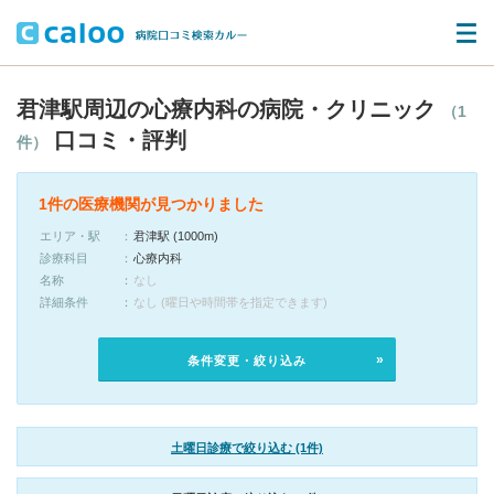
君津駅周辺の心療内科の病院・クリニック
（1
口コミ・評判
件）
1件の医療機関が見つかりました
エリア・駅
君津駅 (1000m)
診療科目
心療内科
名称
なし
詳細条件
なし (曜日や時間帯を指定できます)
条件変更・絞り込み
土曜日診療で絞り込む (1件)