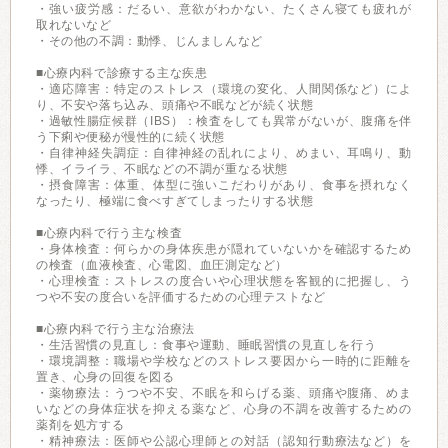
・強い疲労感：だるい、意欲がわかない、たくさん寝ても疲れが
取れないなど
・その他の不調：動悸、じんましんなど
■心療内科で診療する主な疾患
・適応障害：特定のストレス（環境の変化、人間関係など）によ
り、不安や落ち込み、頭痛や不眠などが続く状態
・過敏性腸症候群（IBS）：検査をしても異常がないが、腹痛を伴
う下痢や便秘が慢性的に続く状態
・自律神経失調症：自律神経の乱れにより、めまい、耳鳴り、動
悸、イライラ、不眠などの不調が重なる状態
・摂食障害：体重、体型に強いこだわりがあり、食事を摂れなく
なったり、極端に食べすぎてしまったりする状態
■心療内科で行う主な検査
・身体検査：何らかの身体疾患が隠れていないかを確認するため
の検査（血液検査、心電図、血圧測定など）
・心理検査：ストレスの度合いや心理状態を客観的に把握し、う
つや不安の度合いを評価するための心理テストなど
■心療内科で行う主な治療法
・生活習慣の見直し：食事や運動、睡眠習慣の見直しを行う
・環境調整：職場や学校などのストレス要因から一時的に距離を
置き、心身の回復を図る
・薬物療法：うつや不安、不眠を和らげる薬、頭痛や腹痛、めま
いなどの身体症状を抑える薬など、心身の不調を改善するための
薬剤を処方する
・精神療法：医師や公認心理師との対話（認知行動療法など）を