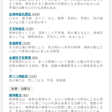
まう病気。慢性化すると難治性の不眠症になる恐れがあるため、
早期の治療を心がける必要がある。
自律神経失調症
(268)
だるさ、疲労感、ほてり、冷え、動悸・息切れ、耳鳴り、気の滅
入りなど様々な症状を伴う
不安神経症
(125)
精神症状としては、漠然とした不安感、気が滅入るなど。身体症
状としては、動悸息切れ、手足のしびれ、めまいなど
発達障害
(236)
先天的な脳の障害により、幼少期から学習や精神、身体の面など
において発達の遅れが見られる障害。
全般性不安障害
(98)
不安障害のひとつ。多くの事柄について過度に心配や不安を抱く
状態が継続する病気。緊張、頻脈や睡眠障害などの身体症状を伴
う。
抑うつ神経症
(119)
気が滅入る、悲しくなる、不安、焦燥感
診療・治療法
精神療法
(82)
精神療法は、薬剤を使用せず、おもに治療者との対話による心理
的なアプローチを通じて心の不調を改善する治療です。複数の手
法があり、精神疾患の種類や心の状態に適した治療法を選択しま
す。思考や感情といった患者さんの内面に働きかけていくため、