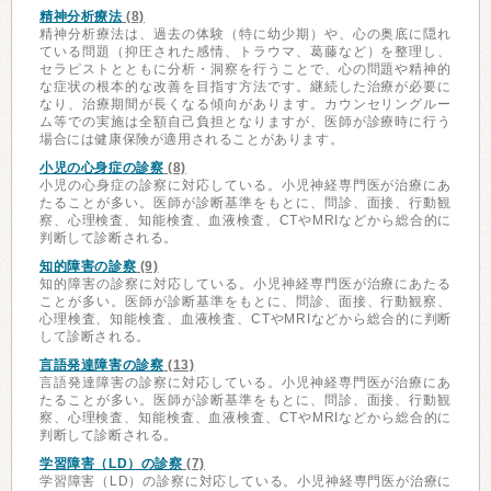
精神分析療法
(8)
精神分析療法は、過去の体験（特に幼少期）や、心の奥底に隠れ
ている問題（抑圧された感情、トラウマ、葛藤など）を整理し、
セラピストとともに分析・洞察を行うことで、心の問題や精神的
な症状の根本的な改善を目指す方法です。継続した治療が必要に
なり、治療期間が長くなる傾向があります。カウンセリングルー
ム等での実施は全額自己負担となりますが、医師が診療時に行う
場合には健康保険が適用されることがあります。
小児の心身症の診察
(8)
小児の心身症の診察に対応している。小児神経専門医が治療にあ
たることが多い。医師が診断基準をもとに、問診、面接、行動観
察、心理検査、知能検査、血液検査、CTやMRIなどから総合的に
判断して診断される。
知的障害の診察
(9)
知的障害の診察に対応している。小児神経専門医が治療にあたる
ことが多い。医師が診断基準をもとに、問診、面接、行動観察、
心理検査、知能検査、血液検査、CTやMRIなどから総合的に判断
して診断される。
言語発達障害の診察
(13)
言語発達障害の診察に対応している。小児神経専門医が治療にあ
たることが多い。医師が診断基準をもとに、問診、面接、行動観
察、心理検査、知能検査、血液検査、CTやMRIなどから総合的に
判断して診断される。
学習障害（LD）の診察
(7)
学習障害（LD）の診察に対応している。小児神経専門医が治療に