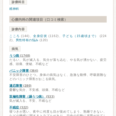
診療科目
精神科
心療内科の関連項目（口コミ検索）
診療内容
こころ
(144)、
全身症状
(1162)、
子ども（15歳頃まで）
(224
2)、
男性特有の悩み
(120)
病気
うつ病
(1748)
だるい、気が滅入る、気分が落ち込む、やる気が湧かない、疲労
感、頭痛、便秘、不眠など
パニック障害
(364)
不安障害のひとつ。身体の病気はなく、急激な動悸、呼吸困難な
どのパニック障害がおこる病気。
適応障害
(280)
憂鬱な気分、不安感、頭痛、不眠など
双極性障害（躁うつ病）
(533)
気が滅入る、不安、不眠など
不眠症
(322)
寝つきが悪い、夜中に何度も目が覚めてしまう、熟睡できない、
などの睡眠に関するトラブルがあり、日中の行動に支障が出てし