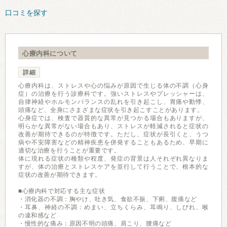
口コミを探す
心療内科について
詳細
心療内科は、ストレスや心の悩みが原因で生じる体の不調（心身
症）の治療を行う診療科です。強いストレスやプレッシャーは、
自律神経やホルモンバランスの乱れを引き起こし、胃痛や動悸、
頭痛など、全身にさまざまな症状を引き起こすことがあります。
心身症では、検査で器質的な異常が見つかる場合もありますが、
明らかな異常がない場合もあり、ストレスが軽減されると症状の
改善が期待できるのが特徴です。ただし、症状が長引くと、うつ
病や不安障害などの精神疾患を併発することもあるため、早期に
適切な治療を行うことが重要です。
体に現れる症状の種類や程度、発症の背景は人それぞれ異なりま
すが、体の治療とストレスケアを並行して行うことで、根本的な
症状の改善が期待できます。
■心療内科で対応する主な症状
・消化器の不調：胸やけ、吐き気、食欲不振、下痢、腹痛など
・耳鼻、神経の不調：めまい、立ちくらみ、耳鳴り、しびれ、喉
の違和感など
・慢性的な痛み：原因不明の頭痛、肩こり、腰痛など