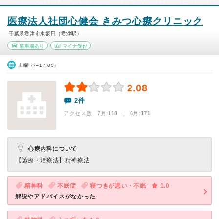
医療法人社団心健会 きみつ心療クリニック
千葉県君津市東坂田（君津駅）
駐車場あり
マイナ受付
土曜（〜17:00）
2.08
2件
アクセス数 7月:
118
| 6月:
171
心療内科について
【診療・治療法】
精神療法
精神科
不眠症
寝つきが悪い・不眠
1.0
解説やアドバイスがなかった