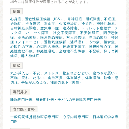
場合には健康保険が適用されることがあります。
病気
心身症
、
過敏性腸症候群（IBS）
、
胃神経症
、
睡眠障害
、
不眠症
、
過眠症
、
摂食障害
、
過食症
、
心臓神経症
、
冷え性
、
神経性頻尿
、
自律神経失調症
、
空気嚥下症
、
適応障害
、
トゥレット症候群
、
チ
ック症
、
パニック障害
、
社交不安障害
、
不安神経症
、
閉所恐怖
症
、
高所恐怖症
、
限局性恐怖症
、
対人恐怖症
、
赤面恐怖症
、
神経
症（ノイローゼ）
、
過換気症候群（過呼吸）
、
うつ病
、
拒食症
、
心因性の下痢
、
心因性の発熱
、
神経質不眠症
、
神経性狭心症
、
神
経性食欲不振
、
神経性嘔吐
、
全般性不安障害
、
不登校
、
抑うつ神
経症
、
離人神経症
症状
気が滅入る・不安
、
ストレス
、
物忘れがひどい
、
寝つきが悪い・
不眠
、
疲れ
、
だるい
、
食欲不振
、
体重減少
、
体重増加
、
動悸・息
切れ
、
手足がふるえる
、
性欲の低下（男性）
専門外来
睡眠専門外来
、
思春期外来・子どもの発達障害専門外来
専門医・資格
一般病院連携精神医学専門医
、
心療内科専門医
、
日本睡眠学会専
門医