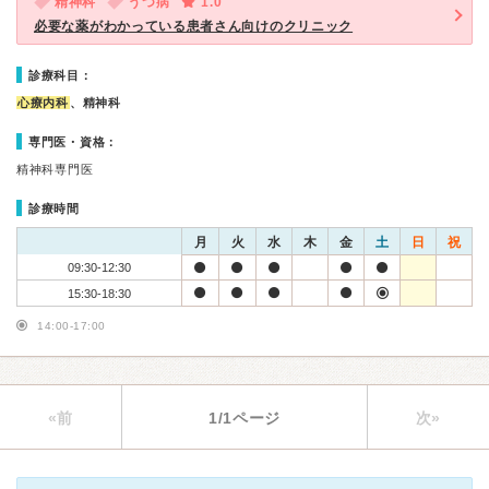
精神科
うつ病
1.0
必要な薬がわかっている患者さん向けのクリニック
診療科目：
心療内科
、精神科
専門医・資格：
精神科専門医
診療時間
月
火
水
木
金
土
日
祝
09:30-12:30
15:30-18:30
14:00-17:00
«前
1/1ページ
次»