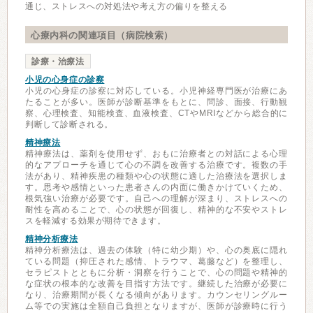
通じ、ストレスへの対処法や考え方の偏りを整える
心療内科の関連項目（病院検索）
診療・治療法
小児の心身症の診察
小児の心身症の診察に対応している。小児神経専門医が治療にあ
たることが多い。医師が診断基準をもとに、問診、面接、行動観
察、心理検査、知能検査、血液検査、CTやMRIなどから総合的に
判断して診断される。
精神療法
精神療法は、薬剤を使用せず、おもに治療者との対話による心理
的なアプローチを通じて心の不調を改善する治療です。複数の手
法があり、精神疾患の種類や心の状態に適した治療法を選択しま
す。思考や感情といった患者さんの内面に働きかけていくため、
根気強い治療が必要です。自己への理解が深まり、ストレスへの
耐性を高めることで、心の状態が回復し、精神的な不安やストレ
スを軽減する効果が期待できます。
精神分析療法
精神分析療法は、過去の体験（特に幼少期）や、心の奥底に隠れ
ている問題（抑圧された感情、トラウマ、葛藤など）を整理し、
セラピストとともに分析・洞察を行うことで、心の問題や精神的
な症状の根本的な改善を目指す方法です。継続した治療が必要に
なり、治療期間が長くなる傾向があります。カウンセリングルー
ム等での実施は全額自己負担となりますが、医師が診療時に行う