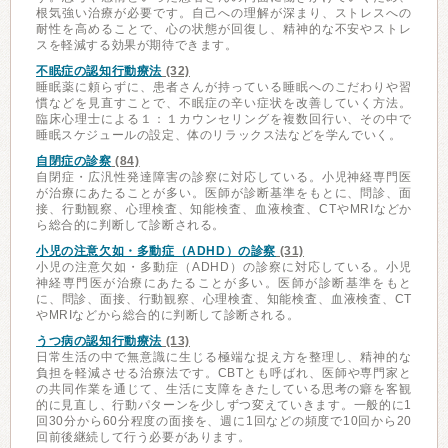
根気強い治療が必要です。自己への理解が深まり、ストレスへの
耐性を高めることで、心の状態が回復し、精神的な不安やストレ
スを軽減する効果が期待できます。
不眠症の認知行動療法
(32)
睡眠薬に頼らずに、患者さんが持っている睡眠へのこだわりや習
慣などを見直すことで、不眠症の辛い症状を改善していく方法。
臨床心理士による１：１カウンセリングを複数回行い、その中で
睡眠スケジュールの設定、体のリラックス法などを学んでいく。
自閉症の診察
(84)
自閉症・広汎性発達障害の診察に対応している。小児神経専門医
が治療にあたることが多い。医師が診断基準をもとに、問診、面
接、行動観察、心理検査、知能検査、血液検査、CTやMRIなどか
ら総合的に判断して診断される。
小児の注意欠如・多動症（ADHD）の診察
(31)
小児の注意欠如・多動症（ADHD）の診察に対応している。小児
神経専門医が治療にあたることが多い。医師が診断基準をもと
に、問診、面接、行動観察、心理検査、知能検査、血液検査、CT
やMRIなどから総合的に判断して診断される。
うつ病の認知行動療法
(13)
日常生活の中で無意識に生じる極端な捉え方を整理し、精神的な
負担を軽減させる治療法です。CBTとも呼ばれ、医師や専門家と
の共同作業を通じて、生活に支障をきたしている思考の癖を客観
的に見直し、行動パターンを少しずつ変えていきます。一般的に1
回30分から60分程度の面接を、週に1回などの頻度で10回から20
回前後継続して行う必要があります。