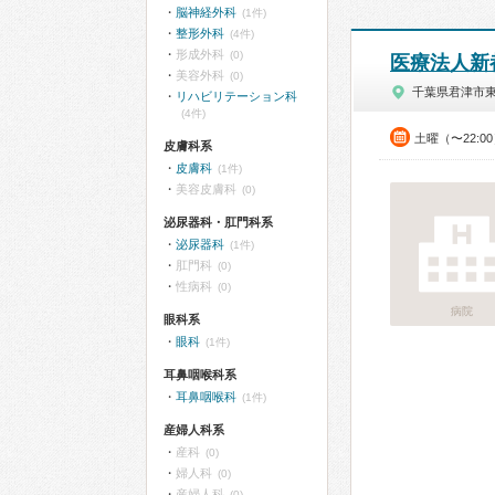
脳神経外科
(1件)
整形外科
(4件)
形成外科
(0)
医療法人新
美容外科
(0)
千葉県君津市
リハビリテーション科
(4件)
土曜（〜22:0
皮膚科系
皮膚科
(1件)
美容皮膚科
(0)
泌尿器科・肛門科系
泌尿器科
(1件)
肛門科
(0)
性病科
(0)
病院
眼科系
眼科
(1件)
耳鼻咽喉科系
耳鼻咽喉科
(1件)
産婦人科系
産科
(0)
婦人科
(0)
産婦人科
(0)