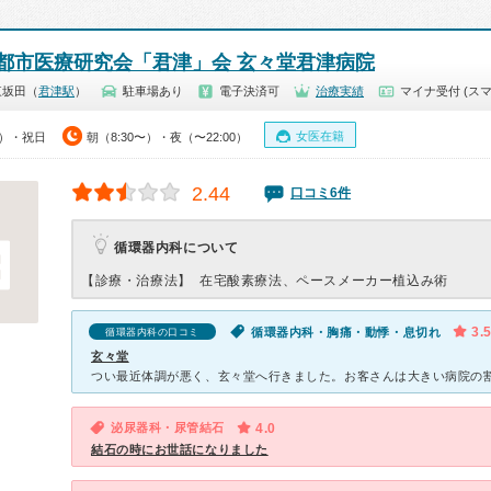
都市医療研究会「君津」会 玄々堂君津病院
東坂田（
君津駅
）
駐車場あり
電子決済可
治療実績
マイナ受付 (スマ
女医在籍
0）・祝日
朝（8:30〜）・夜（〜22:00）
2.44
口コミ6件
循環器内科について
【診療・治療法】
在宅酸素療法、ペースメーカー植込み術
3.
循環器内科・胸痛・動悸・息切れ
循環器内科の口コミ
玄々堂
泌尿器科・尿管結石
4.0
結石の時にお世話になりました