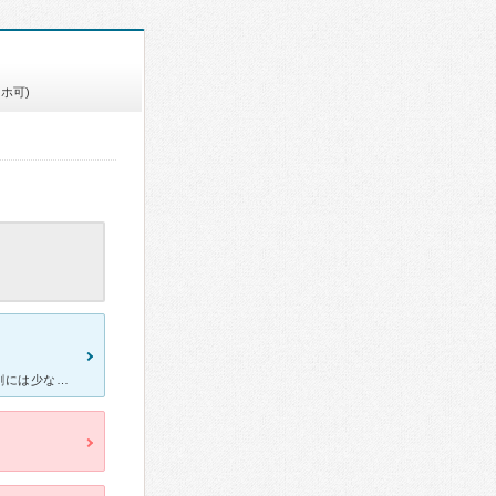
ホ可)
5
つい最近体調が悪く、玄々堂へ行きました。お客さんは大きい病院の割には少なかったです。その為、献血やレントゲン、胸の心拍などを計るのはスムーズに終わりました。 先生や、受付の人もとても良い感じでとても