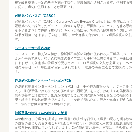
在宅酸素療法は一定の基準を満たす場合、健康保険が適用されます。使用する
に従い、適切に使用することが重要です。
冠動脈バイパス術（CABG）
冠動脈バイパス術（CABG：Coronary Artery Bypass Grafting）は、狭窄
冠動脈の先に採取したグラフト（血管）を繋ぎ、迂回路（バイパス）を作る手
流不足を改善して胸痛（狭心症）を和らげるほか、将来の心筋梗塞を予防し、
効果が期待できます。手術は、通常、全身麻酔で行われ、1～2週間程度の入
す。
ペースメーカー植込み術
ペースメーカー植え込み術は、徐脈性不整脈の治療に使われる人工臓器（ペー
え込む手術であり、植え込む機器のタイプにより手術法は異なります。手術は
れますが、術前術後の管理が必要なため、4～14日程度の入院が必要です。ペ
池の寿命は5～10年程度が目安とされており、電池の寿命に応じて交換のた
す。
経皮的冠動脈インターベーション(PCI)
経皮的冠動脈インターベンション（PCI）は、手や脚の血管から「カテーテル
入し、動脈硬化で狭くなった心臓の血管（冠動脈）を広げ、狭心症や心筋梗塞
患を改善する治療です。血流が改善することで胸の痛みや息切れなどの症状を
能を維持する効果が期待できます。小さな創で済むため、痛みや出血を抑えら
で、治療には健康保険が適用されます。
動脈硬化の検査（CAVI検査）と治療
CAVI検査は、心臓から足首までの動脈の弾力性を評価して動脈の硬さを測る検
の血管の詰まり具合を測るABI検査と同時に行い、動脈硬化や閉塞性動脈性疾
血管年齢の測定に用いられています。CAVI値が高い場合、早期に生活習慣を