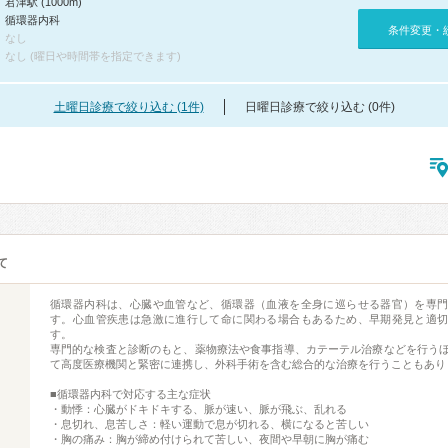
君津駅 (1000m)
循環器内科
条件変更・
なし
なし (曜日や時間帯を指定できます)
土曜日診療で絞り込む (1件)
日曜日診療で絞り込む (0件)
て
循環器内科は、心臓や血管など、循環器（血液を全身に巡らせる器官）を専
す。心血管疾患は急激に進行して命に関わる場合もあるため、早期発見と適
す。
専門的な検査と診断のもと、薬物療法や食事指導、カテーテル治療などを行う
て高度医療機関と緊密に連携し、外科手術を含む総合的な治療を行うこともあり
■循環器内科で対応する主な症状
・動悸：心臓がドキドキする、脈が速い、脈が飛ぶ、乱れる
・息切れ、息苦しさ：軽い運動で息が切れる、横になると苦しい
・胸の痛み：胸が締め付けられて苦しい、夜間や早朝に胸が痛む