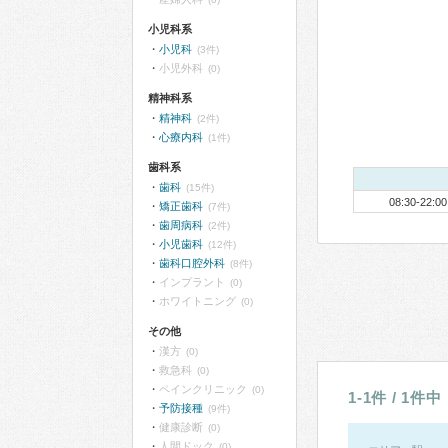
小児科系
小児科
(3件)
小児外科
(0)
精神科系
精神科
(2件)
心療内科
(1件)
歯科系
歯科
(15件)
08:30-22:00
矯正歯科
(7件)
歯周病科
(2件)
小児歯科
(12件)
歯科口腔外科
(8件)
インプラント
(0)
ホワイトニング
(0)
その他
漢方
(0)
救急科
(0)
ペインクリニック
(0)
1-1件 / 1件中
予防接種
(9件)
健康診断
(0)
人間ドック
(0)