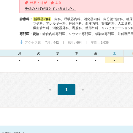
外科・けが
4.0
子供のとげが抜けずいきました。
診療科：
循環器内科
、内科、呼吸器内科、消化器内科、内分泌代謝科、糖尿
マチ科、アレルギー科、神経内科、血液内科、腎臓内科、人工透析
臓血管外科、消化器外科、乳腺科、整形外科、リハビリテーション
専門医・資格：
アクセス数 7月：
442
| 6月：
604
| 年間：
6,036
月
火
水
木
金
土
●
●
●
●
●
●
«
1
»