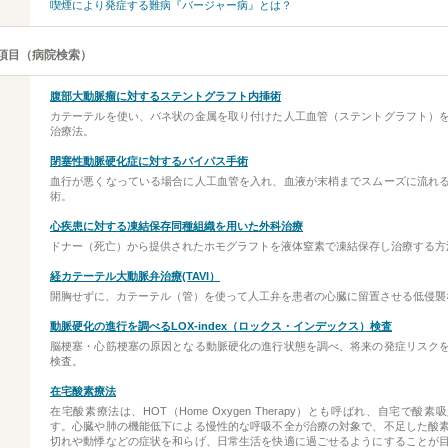
喫煙により発症する難病『バージャー病』とは？
項目（病院検索）
腹部大動脈瘤に対するステントグラフト内挿術
カテーテルを使い、バネ状の金属を取り付けた人工血管（ステントグラフト）
治療法。
閉塞性動脈硬化症に対するバイパス手術
血行が悪くなっている場合に人工血管を入れ、血液が末梢までスムーズに流れ
術。
心疾患に対する凍結保存同種組織を用いた外科治療
ドナー（死亡）から提供されたホモグラフトを液体窒素で凍結保存し治療する方
経カテーテル大動脈弁治療(TAVI）
開胸せずに、カテーテル（管）を使って人工弁を患者の心臓に留置させる低侵襲
動脈硬化の進行を調べるLOX-index（ロックス・インデックス）検査
脳梗塞・心筋梗塞の原因となる動脈硬化の進行状態を調べ、将来の発症リスク
検査。
在宅酸素療法
在宅酸素療法は、HOT（Home Oxygen Therapy）とも呼ばれ、自宅で酸
す。心臓や肺の機能低下による慢性的な呼吸不全が治療の対象で、不足した酸
切れや動悸などの症状を和らげ、日常生活を快適に過ごせるようにすることが