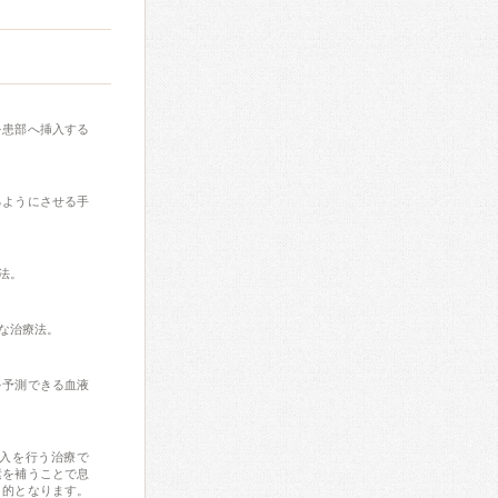
を患部へ挿入する
るようにさせる手
法。
な治療法。
を予測できる血液
素吸入を行う治療で
素を補うことで息
目的となります。