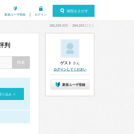
病院をさがす
新規ユーザ登録
ログイン
182,226
病院・
264,163
口コミ
評判
ゲスト
さん
ログインしてください
新規ユーザ登録
絞り込み »