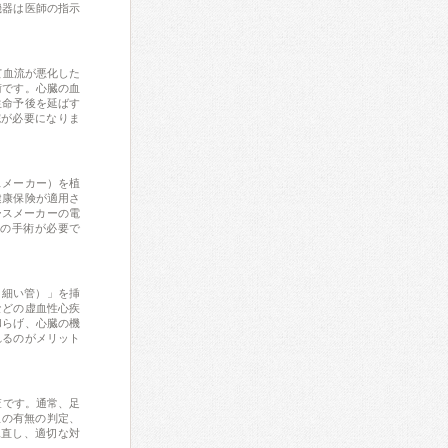
機器は医師の指示
によって血流が悪化した
術です。心臓の血
生命予後を延ばす
院が必要になりま
スメーカー）を植
健康保険が適用さ
ースメーカーの電
めの手術が必要で
（細い管）」を挿
などの虚血性心疾
和らげ、心臓の機
れるのがメリット
査です。通常、足
患の有無の判定、
見直し、適切な対