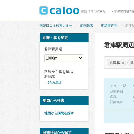
病院口コミ検索カルー - 君津駅周辺の
病院口コミ検索カルー
病院検索
循環器内科
君津
距離・駅を変更
君津駅周
君津駅周辺
×
君津駅
循
路線から駅を選ぶ
君津駅
JR内房線
エリア・駅
診療科目
名称
地図から検索
詳細条件
地図から病院を探す
診療科目から探す