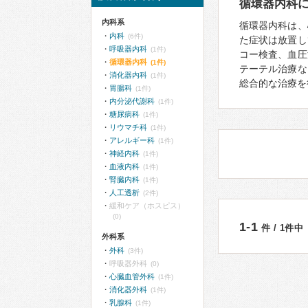
循環器内科
内科系
循環器内科は、
内科
(6件)
た症状は放置し
呼吸器内科
(1件)
コー検査、血圧
循環器内科
(1件)
テーテル治療な
消化器内科
(1件)
総合的な治療を
胃腸科
(1件)
内分泌代謝科
(1件)
糖尿病科
(1件)
リウマチ科
(1件)
アレルギー科
(1件)
神経内科
(1件)
血液内科
(1件)
腎臓内科
(1件)
人工透析
(2件)
緩和ケア（ホスピス）
(0)
1-1
件 / 1件中
外科系
外科
(3件)
呼吸器外科
(0)
心臓血管外科
(1件)
消化器外科
(1件)
乳腺科
(1件)