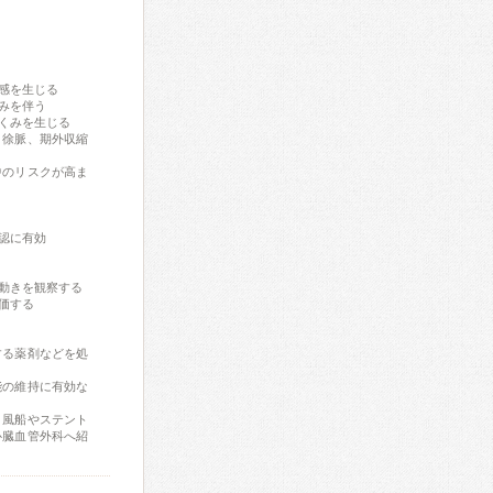
感を生じる
みを伴う
くみを生じる
、徐脈、期外収縮
中のリスクが高ま
認に有効
動きを観察する
評価する
する薬剤などを処
能の維持に有効な
、風船やステント
心臓血管外科へ紹