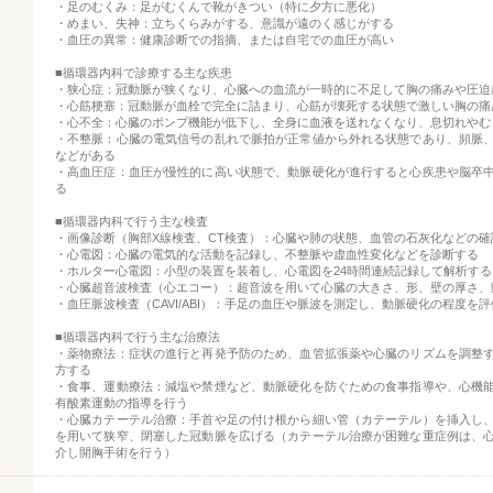
・足のむくみ：足がむくんで靴がきつい（特に夕方に悪化）
・めまい、失神：立ちくらみがする、意識が遠のく感じがする
・血圧の異常：健康診断での指摘、または自宅での血圧が高い
■循環器内科で診療する主な疾患
・狭心症：冠動脈が狭くなり、心臓への血流が一時的に不足して胸の痛みや圧迫
・心筋梗塞：冠動脈が血栓で完全に詰まり、心筋が壊死する状態で激しい胸の痛
・心不全：心臓のポンプ機能が低下し、全身に血液を送れなくなり、息切れやむ
・不整脈：心臓の電気信号の乱れで脈拍が正常値から外れる状態であり、頻脈
などがある
・高血圧症：血圧が慢性的に高い状態で、動脈硬化が進行すると心疾患や脳卒
る
■循環器内科で行う主な検査
・画像診断（胸部X線検査、CT検査）：心臓や肺の状態、血管の石灰化などの確
・心電図：心臓の電気的な活動を記録し、不整脈や虚血性変化などを診断する
・ホルター心電図：小型の装置を装着し、心電図を24時間連続記録して解析する
・心臓超音波検査（心エコー）：超音波を用いて心臓の大きさ、形、壁の厚さ、
・血圧脈波検査（CAVI/ABI）：手足の血圧や脈波を測定し、動脈硬化の程度を
■循環器内科で行う主な治療法
・薬物療法：症状の進行と再発予防のため、血管拡張薬や心臓のリズムを調整
方する
・食事、運動療法：減塩や禁煙など、動脈硬化を防ぐための食事指導や、心機
有酸素運動の指導を行う
・心臓カテーテル治療：手首や足の付け根から細い管（カテーテル）を挿入し
を用いて狭窄、閉塞した冠動脈を広げる（カテーテル治療が困難な重症例は、
介し開胸手術を行う）