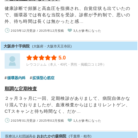
健康診断で頻脈と高血圧を指摘され、自覚症状も出ていたの
で、循環器では有名な当院を受診。診察が予約制で、思いの
外、待ち時間は長くは無かったと感…
2025年12月受診 / 2025年12月投稿
3人が参考になった
大阪赤十字病院
(大阪府・大阪市天王寺区)
5.0
レウコジュム（本人・40代・男性・掲載口コミ2件）
循環器内科
拡張型心筋症
順調な定期検査
２ヶ月３ヶ月に一回、定期検診がありまして、病院自体かな
り混んでおりましたが、血液検査からはじまりレントゲン、
CTスキャンと待ち時間なく、だか…
2025年01月受診 / 2025年02月投稿
1人が参考になった
おおたかの森病院
医療法人社団誠高会
(千葉県・柏市)