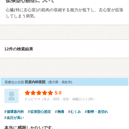
拡張型心筋症について
心臓(特に左心室)の筋肉の収縮する能力が低下し、左心室が拡張
してしまう病気。
12件の検索結果
田原内科医院
医療法人社団
(香川県・高松市)
5.0
チョビママ（本人・50代・女性・掲載口コミ2件）
循環器内科
拡張型心筋症
胸痛
むくみ
動悸・息切れ
血圧が高い
本当に感謝しかないです。