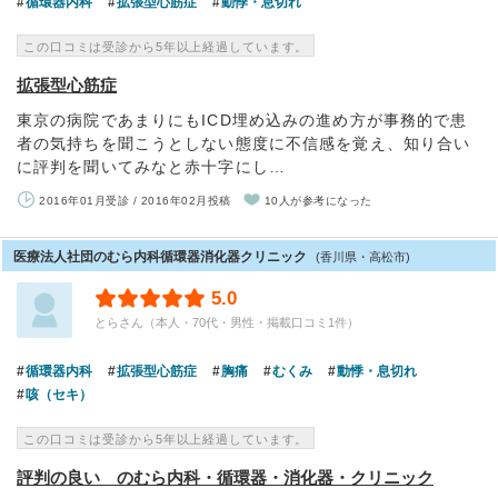
循環器内科
拡張型心筋症
動悸・息切れ
この口コミは受診から5年以上経過しています。
拡張型心筋症
東京の病院であまりにもICD埋め込みの進め方が事務的で患
者の気持ちを聞こうとしない態度に不信感を覚え、知り合い
に評判を聞いてみなと赤十字にし…
2016年01月受診 / 2016年02月投稿
10人が参考になった
医療法人社団のむら内科循環器消化器クリニック
(香川県・高松市)
5.0
とらさん（本人・70代・男性・掲載口コミ1件）
循環器内科
拡張型心筋症
胸痛
むくみ
動悸・息切れ
咳（セキ）
この口コミは受診から5年以上経過しています。
評判の良い のむら内科・循環器・消化器・クリニック