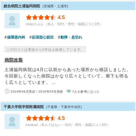
総合病院土浦協同病院
(茨城県・土浦市)
4.5
mokoちゃん（本人・50代・男性・掲載口コミ1件）
循環器内科
拡張型心筋症
動悸・息切れ
この口コミは受診から5年以上経過しています。
病院改装
土浦協同病院は4月に以前からあった場所から移設しました。
今回新しくなった病院はかなり広々としていて、廊下も明る
く広々としています。 …
2016年04月受診 / 2016年05月投稿
7人が参考になった
千葉大学医学部附属病院
(千葉県・千葉市中央区)
4.5
kasikasi（本人ではない・30代・男性・掲載口コミ8件）