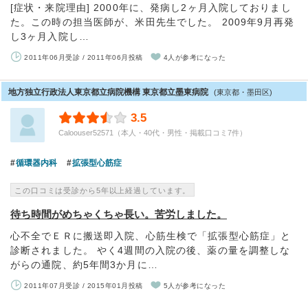
[症状・来院理由] 2000年に、発病し2ヶ月入院しておりまし
た。この時の担当医師が、米田先生でした。 2009年9月再発
し3ヶ月入院し…
2011年06月受診 / 2011年06月投稿
4人が参考になった
地方独立行政法人東京都立病院機構 東京都立墨東病院
(東京都・墨田区)
3.5
Caloouser52571（本人・40代・男性・掲載口コミ7件）
循環器内科
拡張型心筋症
この口コミは受診から5年以上経過しています。
待ち時間がめちゃくちゃ長い。苦労しました。
心不全でＥＲに搬送即入院、心筋生検で「拡張型心筋症」と
診断されました。 やく4週間の入院の後、薬の量を調整しな
がらの通院、約5年間3か月に…
2011年07月受診 / 2015年01月投稿
5人が参考になった