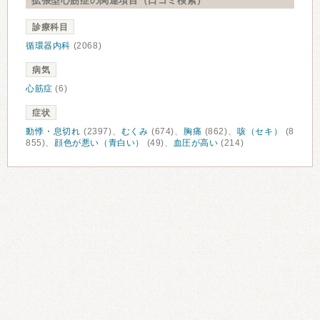
拡張型心筋症の関連項目（口コミ検索）
診療科目
循環器内科
(2068)
病気
心筋症
(6)
症状
動悸・息切れ
(2397)、
むくみ
(674)、
胸痛
(862)、
咳（セキ）
(8
855)、
顔色が悪い（青白い）
(49)、
血圧が高い
(214)