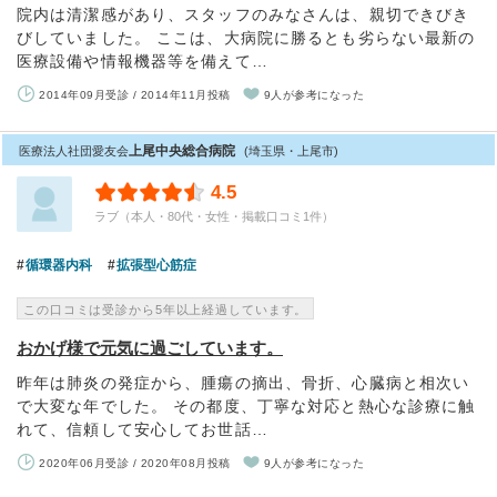
院内は清潔感があり、スタッフのみなさんは、親切できびき
びしていました。 ここは、大病院に勝るとも劣らない最新の
医療設備や情報機器等を備えて…
2014年09月受診 / 2014年11月投稿
9人が参考になった
上尾中央総合病院
医療法人社団愛友会
(埼玉県・上尾市)
4.5
ラブ（本人・80代・女性・掲載口コミ1件）
循環器内科
拡張型心筋症
この口コミは受診から5年以上経過しています。
おかげ様で元気に過ごしています。
昨年は肺炎の発症から、腫瘍の摘出、骨折、心臓病と相次い
で大変な年でした。 その都度、丁寧な対応と熱心な診療に触
れて、信頼して安心してお世話…
2020年06月受診 / 2020年08月投稿
9人が参考になった