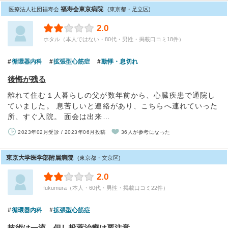
福寿会東京病院
医療法人社団福寿会
(東京都・足立区)
2.0
ホタル（本人ではない・80代・男性・掲載口コミ18件）
循環器内科
拡張型心筋症
動悸・息切れ
後悔が残る
離れて住む１人暮らしの父が数年前から、心臓疾患で通院し
ていました。 息苦しいと連絡があり、こちらへ連れていった
所、すぐ入院。 面会は出来…
2023年02月受診 / 2023年06月投稿
36人が参考になった
東京大学医学部附属病院
(東京都・文京区)
2.0
fukumura（本人・60代・男性・掲載口コミ22件）
循環器内科
拡張型心筋症
技術は一流、但し投薬治療は要注意。