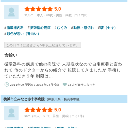
5.0
マルコ（本人・60代・男性・掲載口コミ2件）
循環器内科
拡張型心筋症
むくみ
動悸・息切れ
咳（セキ）
顔色が悪い（青白い）
この口コミは受診から5年以上経過しています。
命拾い
循環器科の疾患で他の病院で 末期症状なので自宅療養と言わ
れて 他のドクターからの紹介で 転院してきましたが 手術し
ていただき５年 制限は…
2011年09月受診 / 2016年04月投稿
15人が参考になった
横浜市立みなと赤十字病院
(神奈川県・横浜市中区)
5.0
sam（本人・50代・男性・掲載口コミ1件）