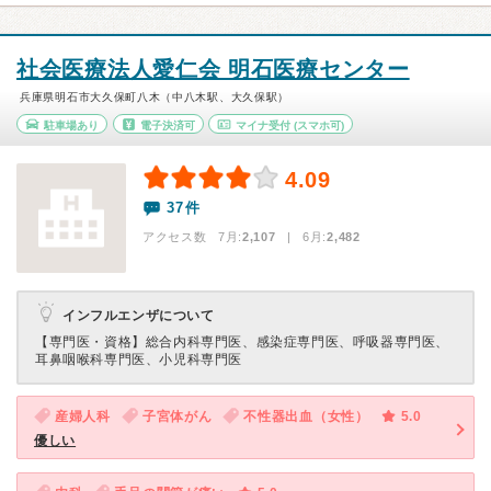
社会医療法人愛仁会 明石医療センター
兵庫県明石市大久保町八木（中八木駅、大久保駅）
駐車場あり
電子決済可
マイナ受付
(スマホ可)
4.09
37件
アクセス数 7月:
2,107
| 6月:
2,482
インフルエンザについて
【専門医・資格】
総合内科専門医、感染症専門医、呼吸器専門医、
耳鼻咽喉科専門医、小児科専門医
産婦人科
子宮体がん
不性器出血（女性）
5.0
優しい