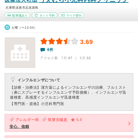
医療法人社団
兵庫県淡路市志筑新島
駐車場あり
ネット予約
マイナ受付
土曜（〜12:00）
3.69
4件
アクセス数 7月:
47
| 6月:
32
インフルエンザについて
【診療・治療法】
漢方薬によるインフルエンザの治療、フルミスト
（鼻にスプレーするインフルエンザ予防接種）、インフルエンザ迅
速検査、高感度インフルエンザ迅速検査
【専門医・資格】
小児科専門医
アレルギー科
気管支喘息
5.0
安心、信頼