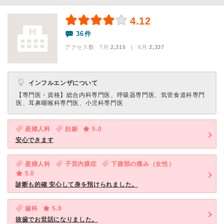
4.12
36件
アクセス数 7月:
2,315
| 6月:
2,337
インフルエンザについて
【専門医・資格】
総合内科専門医、呼吸器専門医、気管食道科専門
医、耳鼻咽喉科専門医、小児科専門医
産婦人科
妊娠
5.0
安心できます
産婦人科
子宮内膜症
下腹部の痛み（女性）
5.0
診断も的確 安心して身を預けられました。
歯科
5.0
抜歯でお世話になりました。