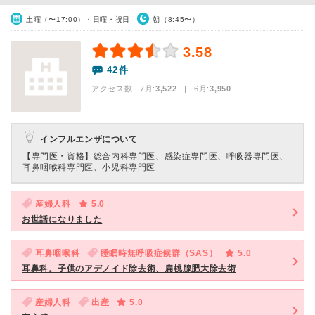
土曜（〜17:00）・日曜・祝日
朝（8:45〜）
3.58
42件
アクセス数 7月:
3,522
| 6月:
3,950
インフルエンザについて
【専門医・資格】
総合内科専門医、感染症専門医、呼吸器専門医、
耳鼻咽喉科専門医、小児科専門医
産婦人科
5.0
お世話になりました
耳鼻咽喉科
睡眠時無呼吸症候群（SAS）
5.0
耳鼻科。子供のアデノイド除去術、扁桃腺肥大除去術
産婦人科
出産
5.0