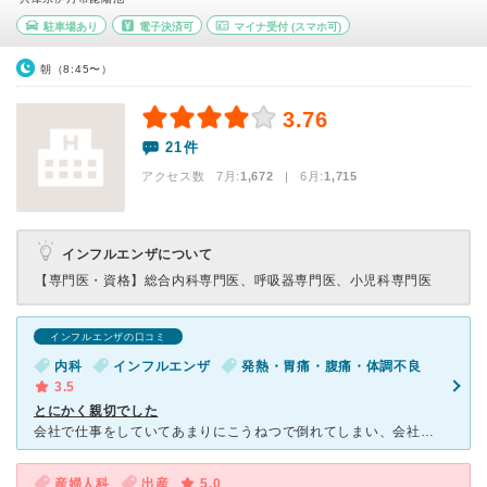
駐車場あり
電子決済可
マイナ受付
(スマホ可)
朝（8:45〜）
3.76
21件
アクセス数 7月:
1,672
| 6月:
1,715
インフルエンザについて
【専門医・資格】
総合内科専門医、呼吸器専門医、小児科専門医
インフルエンザの口コミ
内科
インフルエンザ
発熱・胃痛・腹痛・体調不良
3.5
とにかく親切でした
会社で仕事をしていてあまりにこうねつで倒れてしまい、会社の車で連れて行ってもらった病院がここでした。 初めて利用した病院でした。見た目は古いのですが、中は清潔に保たれていました。待合室も綺麗でした。
産婦人科
出産
5.0