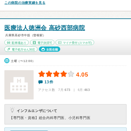
この病院の治療実績を見る
医療法人徳洲会 高砂西部病院
兵庫県高砂市中筋（曽根駅）
駐車場あり
電子決済可
マイナ受付
(スマホ可)
電子処方せん対応
女医在籍
土曜（〜12:00）
4.05
13件
アクセス数 7月:
673
| 6月:
463
インフルエンザについて
【専門医・資格】
総合内科専門医、小児科専門医