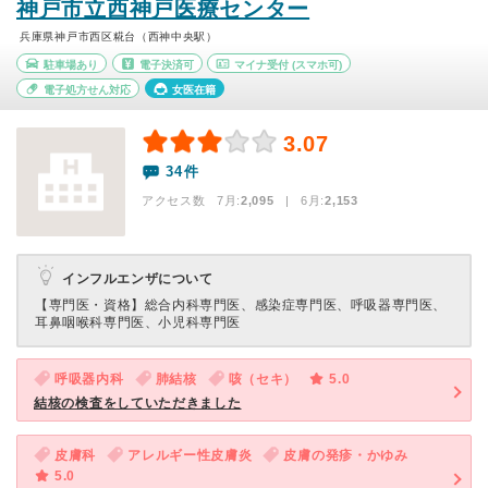
神戸市立西神戸医療センター
兵庫県神戸市西区糀台（西神中央駅）
駐車場あり
電子決済可
マイナ受付
(スマホ可)
電子処方せん対応
女医在籍
3.07
34件
アクセス数 7月:
2,095
| 6月:
2,153
インフルエンザについて
【専門医・資格】
総合内科専門医、感染症専門医、呼吸器専門医、
耳鼻咽喉科専門医、小児科専門医
呼吸器内科
肺結核
咳（セキ）
5.0
結核の検査をしていただきました
皮膚科
アレルギー性皮膚炎
皮膚の発疹・かゆみ
5.0