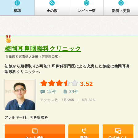
標準
★の数
レビュー数
新着・更新
梅岡耳鼻咽喉科クリニック
兵庫県西宮市樋之池町（苦楽園口駅）
初診から順番取りが可能！耳鼻科専門医による充実した診療は梅岡耳鼻
咽喉科クリニックへ
3.52
15件
24件
アクセス数 7月:
265
| 6月:
326
アレルギー科、耳鼻咽喉科