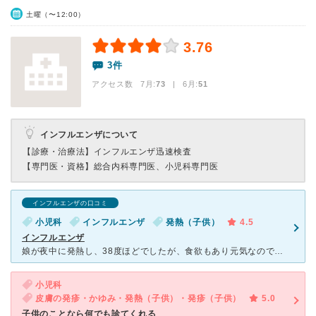
土曜（〜12:00）
3.76
3件
アクセス数 7月:
73
| 6月:
51
インフルエンザについて
【診療・治療法】
インフルエンザ迅速検査
【専門医・資格】
総合内科専門医、小児科専門医
インフルエンザの口コミ
小児科
インフルエンザ
発熱（子供）
4.5
インフルエンザ
娘が夜中に発熱し、38度ほどでしたが、食欲もあり元気なので軽い風邪だろうと思っていましたが、病院でインフルの検査をした所、陽性でした。 すぐに、奥の部屋に隔離され診察後の出口も裏口から出る様に言わ
小児科
皮膚の発疹・かゆみ・発熱（子供）・発疹（子供）
5.0
子供のことなら何でも診てくれる