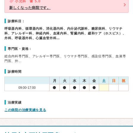
小児科
5.0
新しくなった病院です。
診療科目：
呼吸器内科、循環器内科、消化器内科、内分泌代謝科、糖尿病科、リウマチ
科、アレルギー科、神経内科、血液内科、腎臓内科、緩和ケア（ホスピス）、
外科、呼吸器外科、心臓血管外科…
専門医・資格：
総合内科専門医、アレルギー専門医、リウマチ専門医、感染症専門医、血液専
門医、外…
診療時間
月
火
水
木
金
土
日
祝
09:00-17:00
治療実績
この病院の治療実績を見る