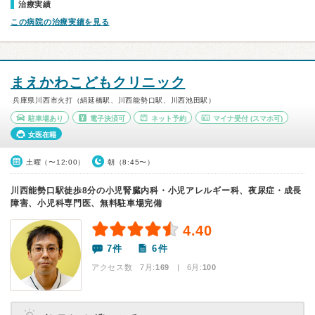
治療実績
この病院の治療実績を見る
まえかわこどもクリニック
兵庫県川西市火打（絹延橋駅、川西能勢口駅、川西池田駅）
駐車場あり
電子決済可
ネット予約
マイナ受付
(スマホ可)
女医在籍
土曜（〜12:00）
朝（8:45〜）
川西能勢口駅徒歩8分の小児腎臓内科・小児アレルギー科、夜尿症・成長
障害、小児科専門医、無料駐車場完備
4.40
7件
6件
アクセス数 7月:
169
| 6月:
100