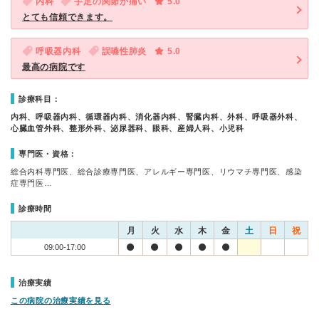
内科
手足の関節が痛い
5.0
とても信頼できます。
呼吸器内科
誤嚥性肺炎
5.0
最高の病院です
診療科目：
内科、呼吸器内科、循環器内科、消化器内科、腎臓内科、外科、呼吸器外科、
心臓血管外科、整形外科、泌尿器科、眼科、産婦人科、小児科
専門医・資格：
総合内科専門医、総合診療専門医、アレルギー専門医、リウマチ専門医、感染
症専門医…
診療時間
月
火
水
木
金
土
日
祝
09:00-17:00
治療実績
この病院の治療実績を見る