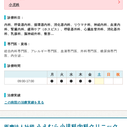
小児科
診療科目：
内科、呼吸器内科、循環器内科、消化器内科、リウマチ科、神経内科、血液内
科、腎臓内科、緩和ケア（ホスピス）、呼吸器外科、心臓血管外科、消化器外
科、乳腺科、脳神経外科、整形…
専門医・資格：
総合内科専門医、アレルギー専門医、血液専門医、外科専門医、糖尿病専門
医、内分泌…
診療時間
月
火
水
木
金
土
日
祝
09:00-17:00
治療実績
この病院の治療実績を見る
うえむら小児科内科クリニック