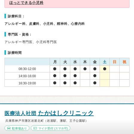
ほっとできる小児科
診療科目：
アレルギー科、皮膚科、小児科、精神科、心療内科
専門医・資格：
アレルギー専門医、小児科専門医
診療時間
月
火
水
木
金
土
日
祝
08:30-12:00
14:00-16:00
16:30-19:00
たかはしクリニック
医療法人社団
兵庫県神戸市灘区岩屋北町（岩屋駅、灘駅、王子公園駅）
駐車場あり
マイナ受付
(スマホ可)