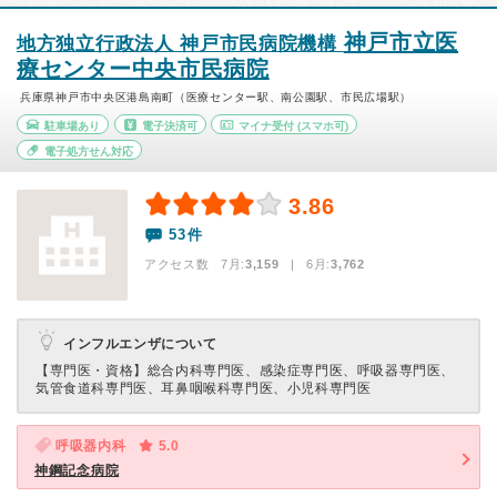
神戸市立医
地方独立行政法人 神戸市民病院機構
療センター中央市民病院
兵庫県神戸市中央区港島南町（医療センター駅、南公園駅、市民広場駅）
駐車場あり
電子決済可
マイナ受付
(スマホ可)
電子処方せん対応
3.86
53件
アクセス数 7月:
3,159
| 6月:
3,762
インフルエンザについて
【専門医・資格】
総合内科専門医、感染症専門医、呼吸器専門医、
気管食道科専門医、耳鼻咽喉科専門医、小児科専門医
呼吸器内科
5.0
神鋼記念病院