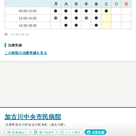
月
火
水
木
金
土
日
祝
09:00-12:00
13:00-16:00
16:30-18:30
13:00-18:30
治療実績
この病院の治療実績を見る
加古川中央市民病院
兵庫県加古川市加古川町本町（加古川駅）
駐車場あり
電子決済可
マイナ受付
女医在籍