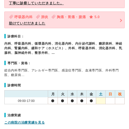
丁寧に診察していただきました。
呼吸器内科
肺炎
胸痛・胃痛・腹痛
5.0
助けていだだきました
診療科目：
内科、呼吸器内科、循環器内科、消化器内科、内分泌代謝科、糖尿病科、神経
内科、腎臓内科、緩和ケア（ホスピス）、外科、呼吸器外科、消化器外科、乳
腺科、脳神経外科、整形外科、…
専門医・資格：
総合内科専門医、アレルギー専門医、感染症専門医、血液専門医、外科専門
医、糖尿病…
診療時間
月
火
水
木
金
土
日
祝
09:00-17:00
治療実績
この病院の治療実績を見る