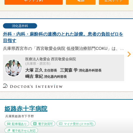
ネット予約
電話
公式サイト
消化器外科
外科・内科・麻酔科の連携のとれた診療。患者の負担ゼロを
目指す
兵庫県西宮市の「西宮敬愛会病院 低侵襲治療部門COKU」は、良性疾患の腹腔鏡手術と内視鏡診療を行う新設部門。患者の心身の負担ゼロを目指すCOKUの診療方針について、大塚正久主任部長、三賀森学消化器外科部長、嶋吉章紀消化器内科部長へお話を伺った。
医療法人敬愛会 西宮敬愛会病院
(兵庫県・西宮市)
大塚 正久
三賀森 学
主任部長
消化器外科部長
嶋吉 章紀
消化器内科部長
姫路赤十字病院
兵庫県姫路市下手野
駐車場あり
電子決済可
マイナ受付
(スマホ可)
電子処方せん対応