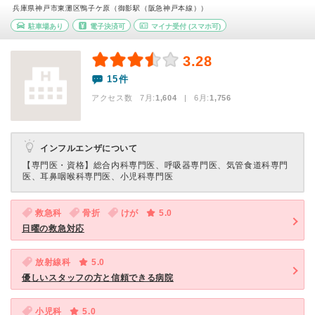
兵庫県神戸市東灘区鴨子ケ原（御影駅（阪急神戸本線））
駐車場あり
電子決済可
マイナ受付
(スマホ可)
3.28
15件
アクセス数 7月:
1,604
| 6月:
1,756
インフルエンザについて
【専門医・資格】
総合内科専門医、呼吸器専門医、気管食道科専門
医、耳鼻咽喉科専門医、小児科専門医
救急科
骨折
けが
5.0
日曜の救急対応
放射線科
5.0
優しいスタッフの方と信頼できる病院
小児科
5.0