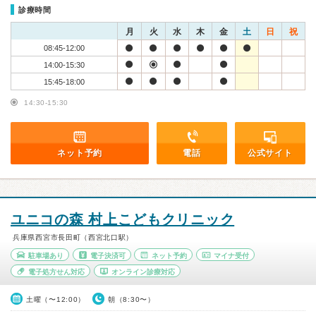
診療時間
月
火
水
木
金
土
日
祝
08:45-12:00
14:00-15:30
15:45-18:00
14:30-15:30
ネット予約
電話
公式サイト
ユニコの森 村上こどもクリニック
兵庫県西宮市長田町（西宮北口駅）
駐車場あり
電子決済可
ネット予約
マイナ受付
電子処方せん対応
オンライン診療対応
土曜（〜12:00）
朝（8:30〜）