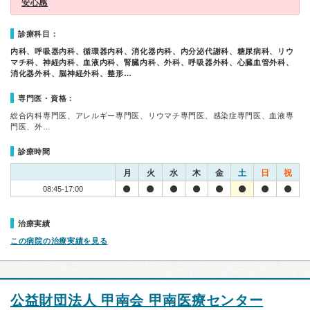
安心感
診療科目：
内科、呼吸器内科、循環器内科、消化器内科、内分泌代謝科、糖尿病科、リウ
マチ科、神経内科、血液内科、腎臓内科、外科、呼吸器外科、心臓血管外科、
消化器外科、脳神経外科、整形…
専門医・資格：
総合内科専門医、アレルギー専門医、リウマチ専門医、感染症専門医、血液専
門医、外…
診療時間
月
火
水
木
金
土
日
祝
08:45-17:00
治療実績
この病院の治療実績を見る
公益財団法人 甲南会 甲南医療センター