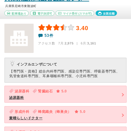
兵庫県尼崎市東難波町
駐車場あり
電子決済可
マイナ受付
(スマホ可)
女医在籍
3.40
53件
アクセス数 7月:
2,975
| 6月:
3,161
インフルエンザについて
【専門医・資格】
総合内科専門医、感染症専門医、呼吸器専門医、
気管食道科専門医、耳鼻咽喉科専門医、小児科専門医
泌尿器科
腎臓結石
5.0
泌尿器科
形成外科
蜂窩織炎（蜂巣炎）
5.0
素晴らしいドクター