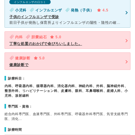
インフルエンザの口コミ
小児科
インフルエンザ
発熱（子供）
4.5
子供のインフルエンザで受診
前日子供が発熱し保育所よりインフルエンザの陽性・陰性の確認依頼があったため受診。病院にとってはいいことではないかもしれないが受診当日は小児科外来は空いていたため受付後20～30分程度で受診・検査となっ
内科
胆嚢結石
5.0
丁寧な処置のおかげで命びろいしました。
健康診断
5.0
健康診断で
診療科目：
内科、呼吸器内科、循環器内科、消化器内科、神経内科、外科、脳神経外科、
整形外科、リハビリテーション科、皮膚科、眼科、耳鼻咽喉科、産婦人科、小
児科、放射線科
専門医・資格：
総合内科専門医、血液専門医、外科専門医、呼吸器外科専門医、気管支鏡専門
医、消化…
診療時間