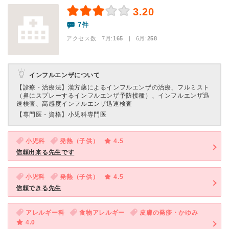
3.20
7件
アクセス数 7月:
165
| 6月:
258
インフルエンザについて
【診療・治療法】
漢方薬によるインフルエンザの治療、フルミスト
（鼻にスプレーするインフルエンザ予防接種）、インフルエンザ迅
速検査、高感度インフルエンザ迅速検査
【専門医・資格】
小児科専門医
小児科
発熱（子供）
4.5
信頼出来る先生です
小児科
発熱（子供）
4.5
信頼できる先生
アレルギー科
食物アレルギー
皮膚の発疹・かゆみ
4.0