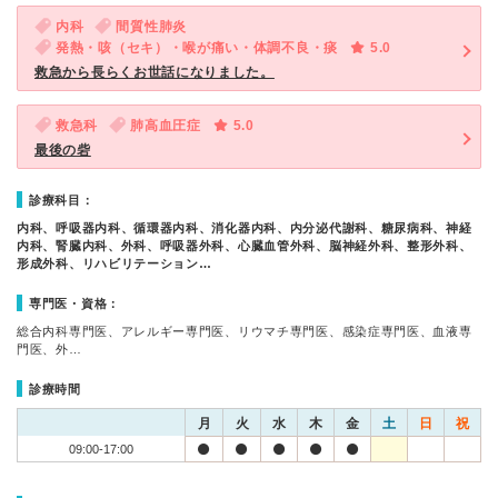
内科
間質性肺炎
発熱・咳（セキ）・喉が痛い・体調不良・痰
5.0
救急から長らくお世話になりました。
救急科
肺高血圧症
5.0
最後の砦
診療科目：
内科、呼吸器内科、循環器内科、消化器内科、内分泌代謝科、糖尿病科、神経
内科、腎臓内科、外科、呼吸器外科、心臓血管外科、脳神経外科、整形外科、
形成外科、リハビリテーション…
専門医・資格：
総合内科専門医、アレルギー専門医、リウマチ専門医、感染症専門医、血液専
門医、外…
診療時間
月
火
水
木
金
土
日
祝
09:00-17:00