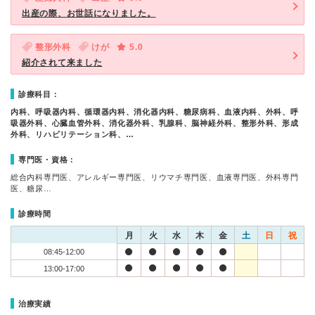
出産の際、お世話になりました。
整形外科
けが
5.0
紹介されて来ました
診療科目：
内科、呼吸器内科、循環器内科、消化器内科、糖尿病科、血液内科、外科、呼
吸器外科、心臓血管外科、消化器外科、乳腺科、脳神経外科、整形外科、形成
外科、リハビリテーション科、…
専門医・資格：
総合内科専門医、アレルギー専門医、リウマチ専門医、血液専門医、外科専門
医、糖尿…
診療時間
月
火
水
木
金
土
日
祝
08:45-12:00
13:00-17:00
治療実績