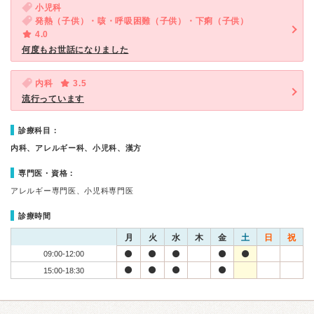
小児科
発熱（子供）・咳・呼吸困難（子供）・下痢（子供）
4.0
何度もお世話になりました
内科
3.5
流行っています
診療科目：
内科、アレルギー科、小児科、漢方
専門医・資格：
アレルギー専門医、小児科専門医
診療時間
月
火
水
木
金
土
日
祝
09:00-12:00
15:00-18:30