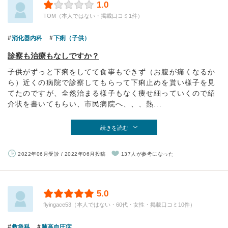
1.0
TOM（本人ではない・掲載口コミ1件）
消化器内科
下痢（子供）
診察も治療もなしですか？
子供がずっと下痢をしてて食事もできず（お腹が痛くなるか
ら）近くの病院で診察してもらって下痢止めを貰い様子を見
てたのですが、全然治まる様子もなく痩せ細っていくので紹
介状を書いてもらい、市民病院へ、、、熱...
続きを読む
2022年06月受診 / 2022年06月投稿
137人が参考になった
5.0
flyingace53（本人ではない・60代・女性・掲載口コミ10件）
救急科
肺高血圧症