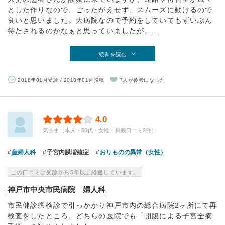
とした作りなので、ごったがえせず、スムーズに動けるので
良いと思いました。大病院なので予約をしていてもずいぶん
待たされるのかなぁと思っていましたが、...
続きを読む
2018年01月受診 / 2018年01月投稿
7人が参考になった
4.0
気まま（本人・50代・女性・掲載口コミ2件）
産婦人科
子宮内膜増殖症
おりものの異常（女性）
この口コミは受診から5年以上経過しています。
神戸市中央市民病院 婦人科
市民健診癌検診で引っかかり神戸市内の総合病院2ヶ所にて再
検査をしたところ、どちらの医院でも「開腹による子宮全摘