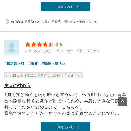
続きを読む
2015年03月受診 / 2017年10月投稿
10人が参考になった
4.5
yum（本人ではない・40代・女性・掲載口コミ2件）
循環器内科
胸痛
動悸・息切れ
この口コミは受診から5年以上経過しています。
主人の狭心症
1週間ほど動くと胸が痛いと言うので、休み明けに地元の開業
医へ診察に行くと発作が出ているため、早急に大きな病院へ
行ってくださいとのことで、こちらへ。
緊急で診ていただき、すぐそのまま処置することになり...
続きを読む