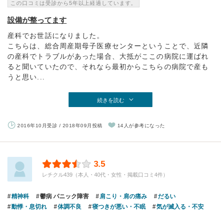
この口コミは受診から5年以上経過しています。
設備が整ってます
産科でお世話になりました。
こちらは、総合周産期母子医療センターということで、近隣
の産科でトラブルがあった場合、大抵がここの病院に運ばれ
ると聞いていたので、それなら最初からこちらの病院で産も
うと思い...
続きを読む
2016年10月受診 / 2018年09月投稿
14人が参考になった
3.5
レチクル439（本人・40代・女性・掲載口コミ4件）
精神科
鬱病 パニック障害
肩こり・肩の痛み
だるい
動悸・息切れ
体調不良
寝つきが悪い・不眠
気が滅入る・不安