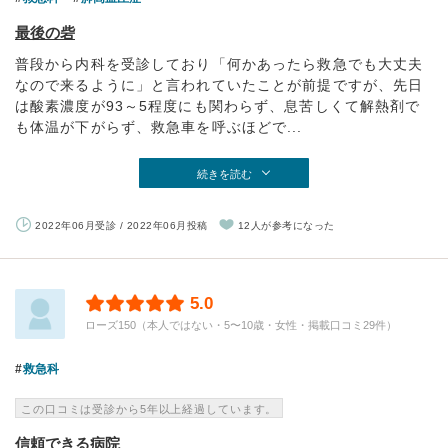
最後の砦
普段から内科を受診しており「何かあったら救急でも大丈夫
なので来るように」と言われていたことが前提ですが、先日
は酸素濃度が93～5程度にも関わらず、息苦しくて解熱剤で
も体温が下がらず、救急車を呼ぶほどで...
続きを読む
2022年06月受診 / 2022年06月投稿
12人が参考になった
5.0
ローズ150（本人ではない・5〜10歳・女性・掲載口コミ29件）
救急科
この口コミは受診から5年以上経過しています。
信頼できる病院