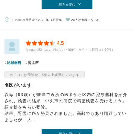
続きを読む
2019年09月受診 / 2020年04月投稿
20人が参考になった
4.5
flyingace53（本人ではない・90代・女性・掲載口コミ10件）
泌尿器科
腎盂癌
この口コミは受診から5年以上経過しています。
名医がいます
義母（93歳）が腰痛で近所の医者から区内の泌尿器科を紹介
され、検査の結果「中央市民病院で精密検査を受けるよう」
紹介状をもらい受診。
結果、腎盂に癌が発見されました。高齢でもあり躊躇してい
ましたが「大...
続きを読む