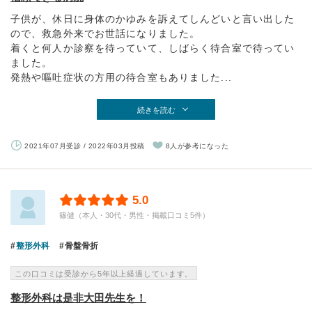
子供が、休日に身体のかゆみを訴えてしんどいと言い出した
ので、救急外来でお世話になりました。
着くと何人か診察を待っていて、しばらく待合室で待ってい
ました。
発熱や嘔吐症状の方用の待合室もありました...
続きを読む
2021年07月受診 / 2022年03月投稿
8人が参考になった
5.0
篠健（本人・30代・男性・掲載口コミ5件）
整形外科
骨盤骨折
この口コミは受診から5年以上経過しています。
整形外科は是非大田先生を！