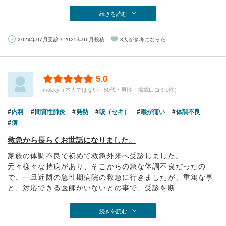
続きを読む
2024年07月受診 / 2025年06月投稿
3人が参考になった
5.0
makky（本人ではない・80代・男性・掲載口コミ1件）
内科
間質性肺炎
発熱
咳（セキ）
喉が痛い
体調不良
痰
救急から長らくお世話になりました。
家族の体調不良で初めて救急外来へ受診しました。
元々様々な持病があり、そこからの急な体調不良だったの
で、一旦近隣の急性期病院の救急に行きましたが、重篤な事
と、対応できる医師がいないとの事で、受診を断...
続きを読む