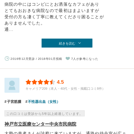
病院の中にはコンビにとお洒落なカフェがあり
とてもおおきな病院なので最初はまよいますが
受付の方も凄く丁寧に教えてくださり困ることが
ありませんでした。
通...
続きを読む
2016年12月受診 / 2018年01月投稿
7人が参考になった
4.5
キャメリア209（本人・40代・女性・掲載口コミ8件）
子宮筋腫
不性器出血（女性）
この口コミは受診から5年以上経過しています。
神戸市立医療センター中央市民病院
大勢の患者さんが診察に来ていますが、通路や待合室が広々