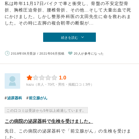
私は昨年11月17日バイクで車と衝突し、骨盤の不安定型骨
折、胸椎圧迫骨折、腰椎骨折、その他…そして大量出血で死
にかけました。しかし整形外科医の太田先生に命を救われま
した。その時に左脚の複合靭帯の断裂が...
続きを読む
2018年09月受診 / 2021年06月投稿
20人が参考になった
1.0
kazu（本人・70代・男性・掲載口コミ3件）
泌尿器科
前立腺がん
この口コミは受診から5年以上経過しています。
この病院の泌尿器科で生検を受けました。
先日、この病院の泌尿器科で「前立腺がん」の生検を受けま
した。