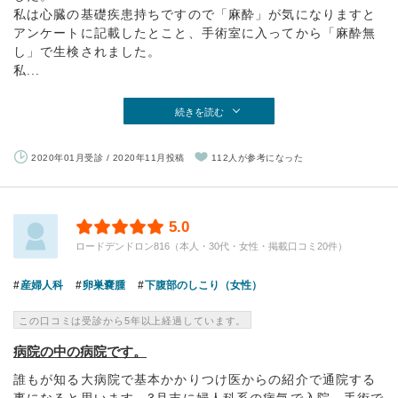
私は心臓の基礎疾患持ちですので「麻酔」が気になりますと
アンケートに記載したとこと、手術室に入ってから「麻酔無
し」で生検されました。
私...
続きを読む
2020年01月受診 / 2020年11月投稿
112人が参考になった
5.0
ロードデンドロン816（本人・30代・女性・掲載口コミ20件）
産婦人科
卵巣嚢腫
下腹部のしこり（女性）
この口コミは受診から5年以上経過しています。
病院の中の病院です。
誰もが知る大病院で基本かかりつけ医からの紹介で通院する