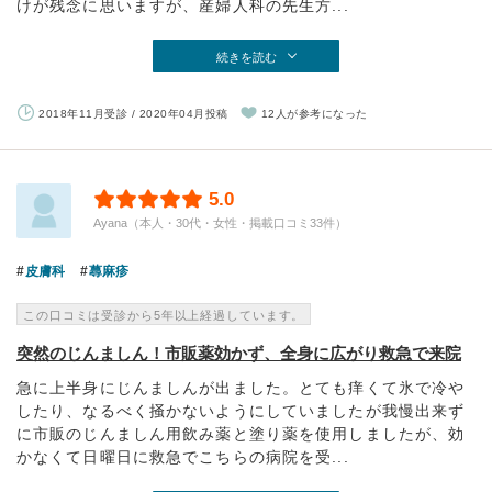
けが残念に思いますが、産婦人科の先生方...
続きを読む
2018年11月受診 / 2020年04月投稿
12人が参考になった
5.0
Ayana（本人・30代・女性・掲載口コミ33件）
皮膚科
蕁麻疹
この口コミは受診から5年以上経過しています。
突然のじんましん！市販薬効かず、全身に広がり救急で来院
急に上半身にじんましんが出ました。とても痒くて氷で冷や
したり、なるべく掻かないようにしていましたが我慢出来ず
に市販のじんましん用飲み薬と塗り薬を使用しましたが、効
かなくて日曜日に救急でこちらの病院を受...