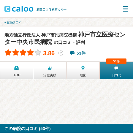
« 病院TOP
神戸市立医療セン
地方独立行政法人 神戸市民病院機構
ター中央市民病院
の口コミ・評判
3.86
53件
？
53件
TOP
治療実績
地図
口コミ
この病院の口コミ (53件)