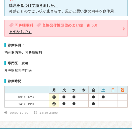
喘息を見つけて頂きました。
発熱とものすごい咳が止まらず、風かと思い別の内科を数件周りましたが 解決せず、こちらの耳鼻咽喉科にたどり着きました。 診察後に血液検査をして頂き、花粉やホコリ、ネコ等アレルギーがある事が分かり
耳鼻咽喉科
良性発作性頭位めまい症
5.0
文句なしです
診療科目：
消化器内科、耳鼻咽喉科
専門医・資格：
耳鼻咽喉科専門医
診療時間
月
火
水
木
金
土
日
祝
09:00-12:30
14:30-19:00
00:00-12:30
14:30-24:00