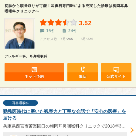
初診から順番取りが可能！耳鼻科専門医による充実した診療は梅岡耳鼻
咽喉科クリニックへ
3.52
15件
24件
アクセス数 7月:
265
| 6月:
326
アレルギー科、耳鼻咽喉科
ネット予約
電話
公式サイト
耳鼻咽喉科
勤務医時代に磨いた観察力と丁寧な会話で「安心の医療」を
届ける
兵庫県西宮市苦楽園口の梅岡耳鼻咽喉科クリニックで2018年3月から院長を務める野田謙二先生は「患者さんが安心して治療を受けられる」医療の提供を目標としている。院長として目指すクリニックの姿や、治療において大切にしていることについて聞いた。