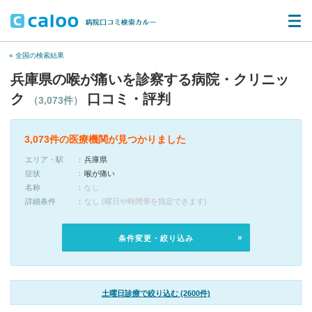
« 全国の検索結果
兵庫県の喉が痛いを診察する病院・クリニッ
ク
口コミ・評判
（3,073件）
3,073件の医療機関が見つかりました
エリア・駅
兵庫県
症状
喉が痛い
名称
なし
詳細条件
なし (曜日や時間帯を指定できます)
条件変更・絞り込み
土曜日診療で絞り込む (2600件)