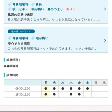
耳鼻咽喉科
鼻炎
咳（セキ）・喉が痛い・鼻のつまり
4.5
風邪の症状で来院
鼻と喉が調子悪くなった時は、いつもお世話になっています。インターネットで診察の予約が取れますので、いつも利用しています。比較的、いつも混雑は少ないです。開院後、数年経ちますが院内は綺麗にされています。
喉が痛いの口コミ
耳鼻咽喉科
喉が痛い
安心できる病院
こちらの耳鼻咽喉科はネット予約ができます。 小さい子供がいてる為、予約はありがたいです。 院内はキレイにされていて、待合室も広めでゆったり座れる空間でした。 受け付けの方はとても親切でした。予約
診療科目：
耳鼻咽喉科
診療時間
月
火
水
木
金
土
日
祝
09:30-12:30
15:30-18:30