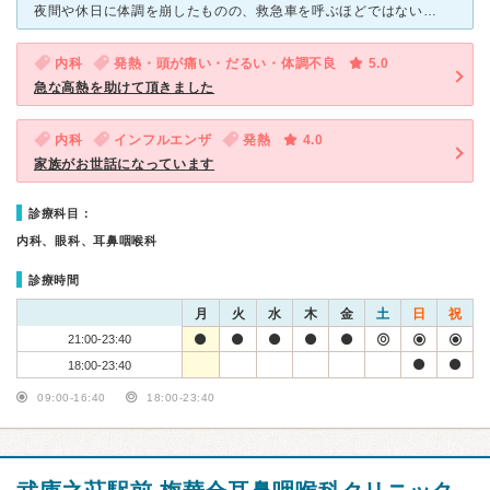
夜間や休日に体調を崩したものの、救急車を呼ぶほどではない状態が起きた時に利用させて頂いております。 診療所とはいうものの、診て頂ける診療科目が結構あり、急病時には大変頼りになる病院です。 インフル
内科
発熱・頭が痛い・だるい・体調不良
5.0
急な高熱を助けて頂きました
内科
インフルエンザ
発熱
4.0
家族がお世話になっています
診療科目：
内科、眼科、耳鼻咽喉科
診療時間
月
火
水
木
金
土
日
祝
21:00-23:40
18:00-23:40
09:00-16:40
18:00-23:40