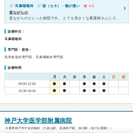
耳鼻咽喉科
咳（セキ）・喉が痛い
4.0
昔ながらの
昔ながらのといった病院です。 とても気さくな看護師さんにズバッとおっしゃる先生です。 待ち時間も少なく、いつも息子がお世話になっています。 駅からもそれほど遠くなく、すぐ近くに処方せんや薬局があ
診療科目：
耳鼻咽喉科
専門医・資格：
気管食道科専門医、耳鼻咽喉科専門医
診療時間
月
火
水
木
金
土
日
祝
09:00-12:00
15:30-18:30
神戸大学医学部附属病院
兵庫県神戸市中央区楠町（大倉山駅、高速神戸駅、湊川駅（湊川公園駅））