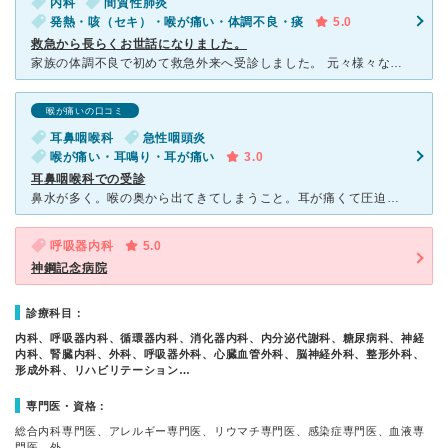
内科
間質性肺炎
発熱・咳（セキ）・喉が痛い・体調不良・痰
5.0
救急から長らくお世話になりました。
家族の体調不良で初めて救急外来へ受診しました。 元々様々な持病があり、そこからの急な体調不良だったので、一旦近隣の急性期病院の救急に行きましたが、重篤な事と、対応できる医師がいないとの事で、受診を断
喉が痛いの口コミ
耳鼻咽喉科
急性咽頭炎
喉が痛い・耳鳴り・耳が痛い
3.0
耳鼻咽喉科での受診
鼻水が多く。喉の奥から出てきてしまうこと。耳が痛くて圧迫されたような感覚があり受診しました。待ち時間は初診で問診票を書いて大体１５分から３０分くらいです。長い時では１時間程度待たされました。大きな病院
呼吸器内科
5.0
神鋼記念病院
診療科目：
内科、呼吸器内科、循環器内科、消化器内科、内分泌代謝科、糖尿病科、神経
内科、腎臓内科、外科、呼吸器外科、心臓血管外科、脳神経外科、整形外科、
形成外科、リハビリテーション…
専門医・資格：
総合内科専門医、アレルギー専門医、リウマチ専門医、感染症専門医、血液専
門医、外…