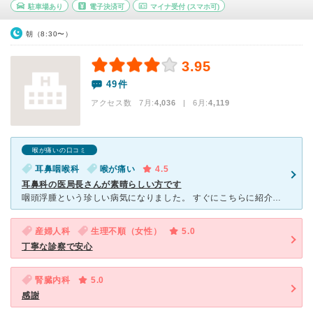
駐車場あり
電子決済可
マイナ受付
(スマホ可)
朝（8:30〜）
3.95
49件
アクセス数 7月:
4,036
| 6月:
4,119
喉が痛いの口コミ
耳鼻咽喉科
喉が痛い
4.5
耳鼻科の医局長さんが素晴らしい方です
咽頭浮腫という珍しい病気になりました。 すぐにこちらに紹介状を書いてくださり 治療してくださいました。 ネットでは入院となっていましたが 点滴、内服治療すみ三日間だけ仕事をお休みしました。
産婦人科
生理不順（女性）
5.0
丁寧な診察で安心
腎臓内科
5.0
感謝