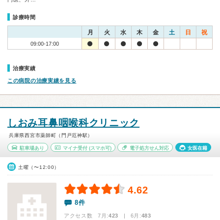
診療時間
月
火
水
木
金
土
日
祝
09:00-17:00
治療実績
この病院の治療実績を見る
しおみ耳鼻咽喉科クリニック
兵庫県西宮市薬師町（門戸厄神駅）
駐車場あり
マイナ受付
(スマホ可)
電子処方せん対応
女医在籍
土曜（〜12:00）
4.62
8件
アクセス数 7月:
423
| 6月:
483