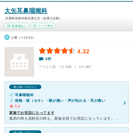
大矢耳鼻咽喉科
兵庫県尼崎市南武庫之荘（武庫之荘駅）
駐車場あり
マイナ受付
土曜（〜19:00）
4.32
4件
アクセス数 7月:
308
| 6月:
407
喉が痛いの口コミ
耳鼻咽喉科
発熱・咳（セキ）・喉が痛い・声が枯れる・耳が痛い
5.0
家族でお世話になってます
風邪の時も花粉症の時も、家族全員でお世話になっています。 先生はベテランの方で、無知の私たちがわかるように説明してくださいます。 お薬も合わなければすぐに変えてくださいます。 子供に関しても、ち
喉が痛いの口コミ