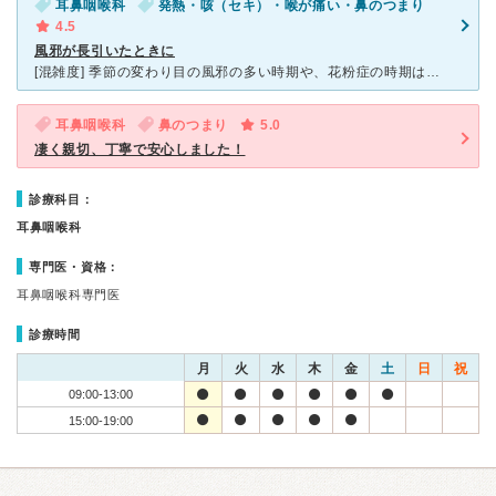
耳鼻咽喉科
発熱・咳（セキ）・喉が痛い・鼻のつまり
4.5
風邪が長引いたときに
[混雑度] 季節の変わり目の風邪の多い時期や、花粉症の時期は１時間くらい待つこともありますが、 そうでない場合は、１０分くらいの場合も（9月上旬に受診した際はそうでした）。 [対応] 待合
耳鼻咽喉科
鼻のつまり
5.0
凄く親切、丁寧で安心しました！
診療科目：
耳鼻咽喉科
専門医・資格：
耳鼻咽喉科専門医
診療時間
月
火
水
木
金
土
日
祝
09:00-13:00
15:00-19:00