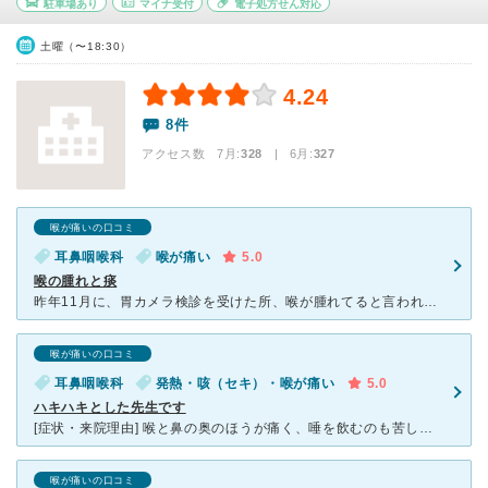
駐車場あり
マイナ受付
電子処方せん対応
土曜（〜18:30）
4.24
8件
アクセス数 7月:
328
| 6月:
327
喉が痛いの口コミ
耳鼻咽喉科
喉が痛い
5.0
喉の腫れと痰
昨年11月に、胃カメラ検診を受けた所、喉が腫れてると言われ、うがいしておけば治ると言われ、うがいしてはいたものの、ぜんぜん良くならず、つばも飲み込みにくく、たんがからむようになって来た為、近くで耳鼻咽
喉が痛いの口コミ
耳鼻咽喉科
発熱・咳（セキ）・喉が痛い
5.0
ハキハキとした先生です
[症状・来院理由] 喉と鼻の奥のほうが痛く、唾を飲むのも苦しかったので診察してもらいました。以前、めまいがひどかった時にも通院したことがあり、先生の治療が適切だったので、今回もお願いしようと思いまし
喉が痛いの口コミ