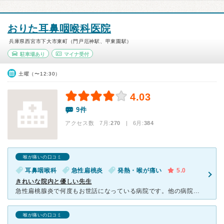
おりた耳鼻咽喉科医院
兵庫県西宮市下大市東町（門戸厄神駅、甲東園駅）
駐車場あり
マイナ受付
土曜（〜12:30）
4.03
9件
アクセス数 7月:
270
| 6月:
384
喉が痛いの口コミ
耳鼻咽喉科
急性扁桃炎
発熱・喉が痛い
5.0
きれいな院内と優しい先生
急性扁桃腺炎で何度もお世話になっている病院です。他の病院で無理に口をあけられ膿を吸い出された経験があり、それ以来口に器具を入れられるのがすごく苦手になったのですが、その旨を説明すると薬で治しましょうと
喉が痛いの口コミ