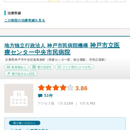
治療実績
この病院の治療実績を見る
神戸市立医
地方独立行政法人 神戸市民病院機構
療センター中央市民病院
兵庫県神戸市中央区港島南町（医療センター駅、南公園駅、市民広場駅）
駐車場あり
電子決済可
マイナ受付
(スマホ可)
電子処方せん対応
3.86
53件
アクセス数 7月:
3,159
| 6月:
3,762
喉が痛いの口コミ