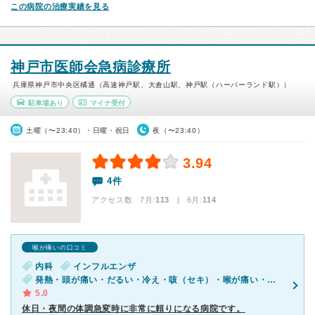
この病院の治療実績を見る
神戸市医師会急病診療所
兵庫県神戸市中央区橘通（高速神戸駅、大倉山駅、神戸駅（ハーバーランド駅））
駐車場あり
マイナ受付
土曜（〜23:40）・日曜・祝日
夜（〜23:40）
3.94
4件
アクセス数 7月:
113
| 6月:
114
喉が痛いの口コミ
内科
インフルエンザ
発熱・頭が痛い・だるい・冷え・咳（セキ）・喉が痛い・吐き気・嘔吐・体調不良
5.0
休日・夜間の体調急変時に非常に頼りになる病院です。