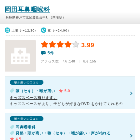
岡田耳鼻咽喉科
兵庫県神戸市北区藤原台中町（岡場駅）
土曜（〜12:30）
夜（〜24:00）
3.99
5件
アクセス数 7月:
140
| 6月:
155
喉が痛いの口コミ
咳（セキ）・喉が痛い
5.0
キッズスペース有ります。
キッズスペースがあり、子どもが好きなDVD をかけてくれるので、待ち時間退屈することはありません。窓から、電車が通る様子が見えますので電車好きなお子さまに良いと思います。 駅から近くとても便利です。
喉が痛いの口コミ
耳鼻咽喉科
発熱・頭が痛い・咳（セキ）・喉が痛い・声が枯れる
4.5