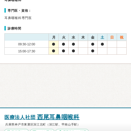
耳鼻咽喉科
専門医・資格：
耳鼻咽喉科専門医
診療時間
月
火
水
木
金
土
日
祝
09:30-12:00
15:00-17:30
西尾耳鼻咽喉科
医療法人社団
兵庫県神戸市東灘区深江北町（深江駅、甲南山手駅）