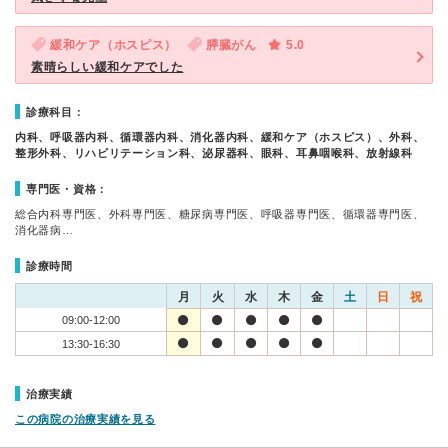
緩和ケア（ホスピス）
膵臓がん
5.0
素晴らしい緩和ケアでした
診療科目：
内科、呼吸器内科、循環器内科、消化器内科、緩和ケア（ホスピス）、外科、
整形外科、リハビリテーション科、泌尿器科、眼科、耳鼻咽喉科、放射線科
専門医・資格：
総合内科専門医、外科専門医、糖尿病専門医、呼吸器専門医、循環器専門医、
消化器病…
診療時間
月
火
水
木
金
土
日
祝
09:00-12:00
13:30-16:30
治療実績
この病院の治療実績を見る