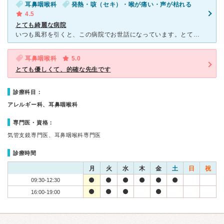
耳鼻咽喉科
発熱・咳（セキ）・喉が痛い・声が枯れる
4.5
とても綺麗な病院
いつも風邪を引くと、この病院でお世話になっています。とても綺麗な病院で、予約制なので待ち時間が少ないです。先生はとても優しく、温かい先生です。最近では、薬は処方箋を薬局に持っていかなくてはいけない病院
耳鼻咽喉科
5.0
とても優しくて、的確な先生です
診療科目：
アレルギー科、耳鼻咽喉科
専門医・資格：
気管支鏡専門医、耳鼻咽喉科専門医
診療時間
月
火
水
木
金
土
日
祝
09:30-12:30
16:00-19:00