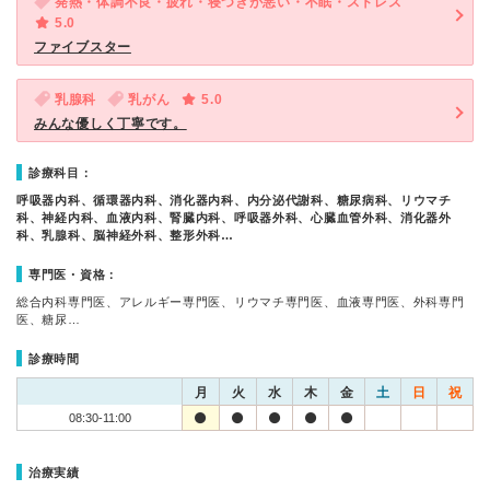
発熱・体調不良・疲れ・寝つきが悪い・不眠・ストレス
5.0
ファイブスター
乳腺科
乳がん
5.0
みんな優しく丁寧です。
診療科目：
呼吸器内科、循環器内科、消化器内科、内分泌代謝科、糖尿病科、リウマチ
科、神経内科、血液内科、腎臓内科、呼吸器外科、心臓血管外科、消化器外
科、乳腺科、脳神経外科、整形外科…
専門医・資格：
総合内科専門医、アレルギー専門医、リウマチ専門医、血液専門医、外科専門
医、糖尿…
診療時間
月
火
水
木
金
土
日
祝
08:30-11:00
治療実績