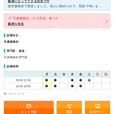
親身になって下さる先生です
急性扁桃炎で受診しました。知人に勧められて、初診で伺いました。 症状の説明をすると、まずカメラで耳、鼻、喉を見て頂けて、すぐに急性扁桃炎だと診断されました。よくある風邪ですが、私は聞いたこともない言
耳鼻咽喉科
中耳炎
5.0
親身な先生
診療科目：
耳鼻咽喉科
専門医・資格：
耳鼻咽喉科専門医
診療時間
月
火
水
木
金
土
日
祝
09:00-12:30
15:45-18:45
09:00-13:00
ネット予約
電話
公式サイト