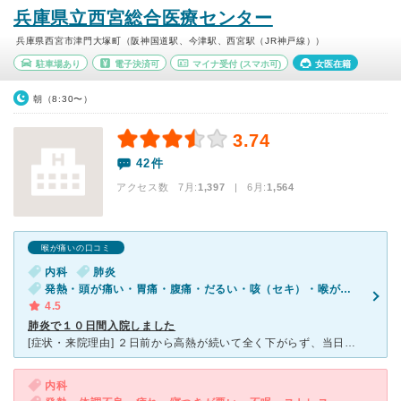
兵庫県立西宮総合医療センター
兵庫県西宮市津門大塚町（阪神国道駅、今津駅、西宮駅（JR神戸線））
駐車場あり
電子決済可
マイナ受付
(スマホ可)
女医在籍
朝（8:30〜）
3.74
42件
アクセス数 7月:
1,397
| 6月:
1,564
喉が痛いの口コミ
内科
肺炎
発熱・頭が痛い・胃痛・腹痛・だるい・咳（セキ）・喉が痛い・吐き気・嘔吐
4.5
肺炎で１０日間入院しました
[症状・来院理由] ２日前から高熱が続いて全く下がらず、当日は寝汗もひどく震えがとまらなくなりました。 ひどい腹痛と腰痛もあり起き上がることができず、やっとの思いで病院に電話し、タクシーで向かいま
内科