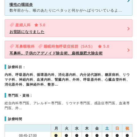
慢性の咽頭炎
数年前から、喉のあたりにペタッと何かがへばりついているような感じがあって、他の耳鼻科で診てもらったところ何も無くて、気にしないようにと言われました。あるように思っていても、何もそこには無くて、そう感じ
産婦人科
5.0
お世話になりました
耳鼻咽喉科
睡眠時無呼吸症候群（SAS）
5.0
耳鼻科。子供のアデノイド除去術、扁桃腺肥大除去術
診療科目：
内科、呼吸器内科、循環器内科、消化器内科、内分泌代謝科、糖尿病科、リウ
マチ科、神経内科、血液内科、腎臓内科、外科、呼吸器外科、心臓血管外科、
消化器外科、脳神経外科、整形…
専門医・資格：
総合内科専門医、アレルギー専門医、リウマチ専門医、感染症専門医、血液専
門医、外…
診療時間
月
火
水
木
金
土
日
祝
08:45-17:00