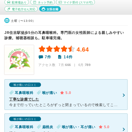
駐車場あり
ネット予約
マイナ受付
(スマホ可)
電子処方せん対応
女医在籍
土曜（〜13:00）
JR住吉駅徒歩5分の耳鼻咽喉科。専門医の女性医師による親しみやすい
診療。補聴器相談も。駐車場完備。
4.64
7件
14件
アクセス数 7月:
666
| 6月:
789
喉が痛いの口コミ
耳鼻咽喉科
喉が痛い
5.0
丁寧な診療でした
今まで行っていたところがずっと閉まっているので検索してこちらへ。とても清潔感のある綺麗な医院です。 そして先生のとても丁寧な診療で、今まで喉の痛みでもほとんど処置はなかったですが、チョンチョンと喉の
喉が痛いの口コミ
耳鼻咽喉科
扁桃炎
喉が痛い・耳が痛い
5.0