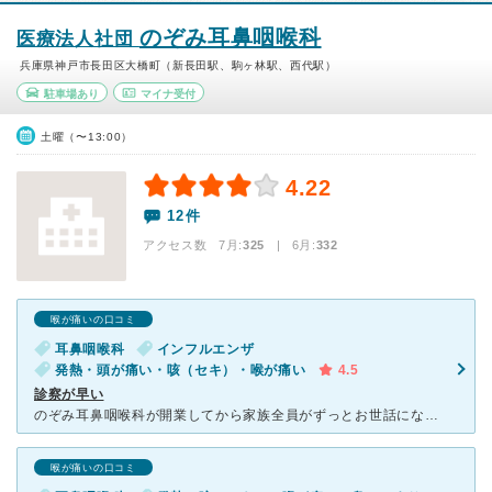
のぞみ耳鼻咽喉科
医療法人社団
兵庫県神戸市長田区大橋町（新長田駅、駒ヶ林駅、西代駅）
駐車場あり
マイナ受付
土曜（〜13:00）
4.22
12件
アクセス数 7月:
325
| 6月:
332
喉が痛いの口コミ
耳鼻咽喉科
インフルエンザ
発熱・頭が痛い・咳（セキ）・喉が痛い
4.5
診察が早い
のぞみ耳鼻咽喉科が開業してから家族全員がずっとお世話になっております。風邪の時も内科へ行かず、のぞみ耳鼻咽喉科で吸入や点滴をすると早く治ります。先生の診察は丁寧で早く子供も泣かずに診察を受けられます。
喉が痛いの口コミ