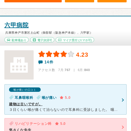
六甲病院
兵庫県神戸市灘区土山町（御影駅（阪急神戸本線）、六甲駅）
駐車場あり
電子決済可
マイナ受付
(スマホ可)
4.23
14件
アクセス数 7月:
767
| 6月:
840
喉が痛いの口コミ
耳鼻咽喉科
喉が痛い
5.0
建物は古いですが。
３日くらい喉が痛くて治らないので耳鼻科に受診しました。 咽頭浮腫という病気で大学病院への医療連携、的確な治療をして頂きました。 発見が遅れたら入院や器官切開や窒息などたいへんなことになるとあとで知
リハビリテーション科
5.0
気さくな先生