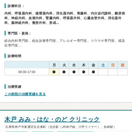
診療科目：
内科、呼吸器内科、循環器内科、消化器内科、胃腸科、内分泌代謝科、糖尿病
科、神経内科、血液内科、腎臓内科、呼吸器外科、心臓血管外科、消化器外
科、脳神経外科、整形外科、形成…
専門医・資格：
総合内科専門医、総合診療専門医、アレルギー専門医、リウマチ専門医、感染
症専門医…
診療時間
月
火
水
木
金
土
日
祝
08:30-17:00
治療実績
この病院の治療実績を見る
木戸 みみ・はな・のど クリニック
兵庫県神戸市東灘区住吉東町（住吉駅（JR神戸線、六甲ライナー）、魚崎駅）