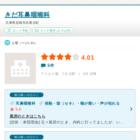
きだ耳鼻咽喉科
兵庫県尼崎市武庫元町
ネット予約
マイナ受付
(スマホ可)
土曜（〜12:30）
4.01
6件
アクセス数 7月:
137
| 6月:
178
喉が痛いの口コミ
耳鼻咽喉科
発熱・咳（セキ）・喉が痛い・声が枯れる
5.0
風邪のときはこちら
[症状・来院理由] 元々風邪のとき、内科に行ってましたが、いつもすぐ治らず、長引いてしまうので、たまたま喉が痛かったり鼻水がでるのなら耳鼻咽喉科？と考えて飛び込んだのがこちらの病院。 きれいな
喉が痛いの口コミ