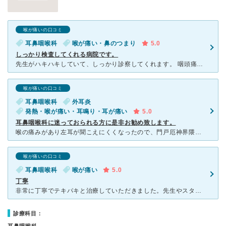
喉が痛いの口コミ
耳鼻咽喉科
喉が痛い・鼻のつまり
5.0
しっかり検査してくれる病院です。
先生がハキハキしていて、しっかり診察してくれます。 咽頭痛で受診しましたが、鼻からカメラを入れて隅々までしっかり診てくれます。 アレルギー症状も出ており、そちらの症状に対する薬も出してくれました。
喉が痛いの口コミ
耳鼻咽喉科
外耳炎
発熱・喉が痛い・耳鳴り・耳が痛い
5.0
耳鼻咽喉科に迷っておられる方に是非お勧め致します。
喉の痛みがあり左耳が聞こえにくくなったので、門戸厄神界隈で、耳鼻咽喉科をネットで色々検索して、しおみ耳鼻咽喉科クリニックさんを見つけて、訪院致しました。 初診なので9:20から診療受付ですが、8:5
喉が痛いの口コミ
耳鼻咽喉科
喉が痛い
5.0
丁寧
非常に丁寧でテキパキと治療していただきました。先生やスタッフさんからの説明も簡潔で分かりやすかったです。待ち時間はかかりますが、予約システムも使えるし、いざ診察室に入るとテキパキと始まるので、そこまで
診療科目：