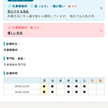
耳鼻咽喉科
咳（セキ）・喉が痛い
4.5
安心できる先生
武庫之荘に引っ越す前から通院しています。 地元では人気の耳鼻科で子どもは扁桃腺が弱いので良くみてもらっていました。 以前は自宅から近かったので見てもらっていましたが引っ越ししてからは違う耳鼻科に通
耳鼻咽喉科
5.0
優しい先生
診療科目：
耳鼻咽喉科
専門医・資格：
耳鼻咽喉科専門医
診療時間
月
火
水
木
金
土
日
祝
09:30-12:30
16:00-19:00