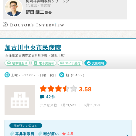
梅岡耳鼻咽喉科クリニック
(兵庫県・西宮市)
野田 謙二
院長
加古川中央市民病院
兵庫県加古川市加古川町本町（加古川駅）
駐車場あり
電子決済可
マイナ受付
女医在籍
土曜（〜17:00）・日曜・祝日
朝（8:45〜）
3.58
42件
アクセス数 7月:
3,522
| 6月:
3,950
喉が痛いの口コミ
耳鼻咽喉科
喉が痛い
4.5