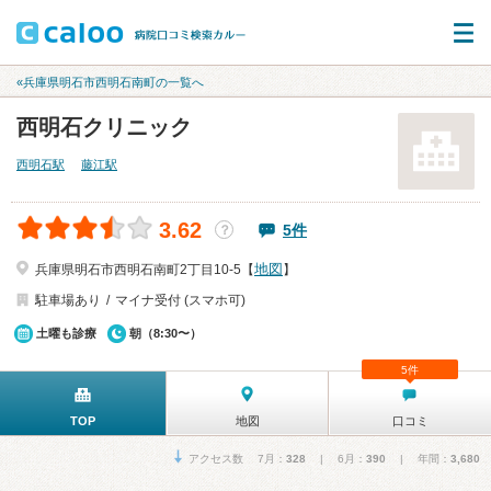
«兵庫県明石市西明石南町の一覧へ
西明石クリニック
西明石駅
藤江駅
3.62
5件
？
地図
兵庫県明石市西明石南町2丁目10-5【
】
駐車場あり
マイナ受付 (スマホ可)
土曜も診療
朝（8:30〜）
5件
TOP
地図
口コミ
アクセス数 7月：
328
| 6月：
390
| 年間：
3,680