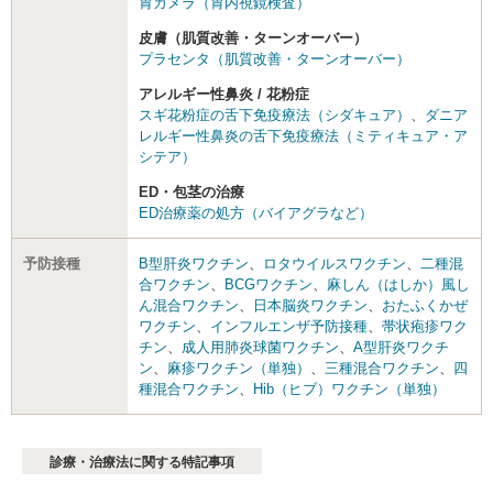
胃カメラ（胃内視鏡検査）
皮膚（肌質改善・ターンオーバー）
プラセンタ（肌質改善・ターンオーバー）
アレルギー性鼻炎 / 花粉症
スギ花粉症の舌下免疫療法（シダキュア）
、
ダニア
レルギー性鼻炎の舌下免疫療法（ミティキュア・ア
シテア）
ED・包茎の治療
ED治療薬の処方（バイアグラなど）
予防接種
B型肝炎ワクチン
、
ロタウイルスワクチン
、
二種混
合ワクチン
、
BCGワクチン
、
麻しん（はしか）風し
ん混合ワクチン
、
日本脳炎ワクチン
、
おたふくかぜ
ワクチン
、
インフルエンザ予防接種
、
帯状疱疹ワク
チン
、
成人用肺炎球菌ワクチン
、
A型肝炎ワクチ
ン
、
麻疹ワクチン（単独）
、
三種混合ワクチン
、
四
種混合ワクチン
、
Hib（ヒブ）ワクチン（単独）
診療・治療法に関する特記事項