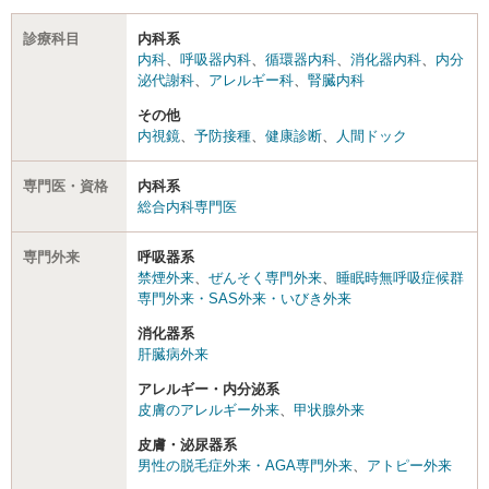
診療科目
内科系
内科
、
呼吸器内科
、
循環器内科
、
消化器内科
、
内分
泌代謝科
、
アレルギー科
、
腎臓内科
その他
内視鏡
、
予防接種
、
健康診断
、
人間ドック
専門医・資格
内科系
総合内科専門医
専門外来
呼吸器系
禁煙外来
、
ぜんそく専門外来
、
睡眠時無呼吸症候群
専門外来・SAS外来・いびき外来
消化器系
肝臓病外来
アレルギー・内分泌系
皮膚のアレルギー外来
、
甲状腺外来
皮膚・泌尿器系
男性の脱毛症外来・AGA専門外来
、
アトピー外来