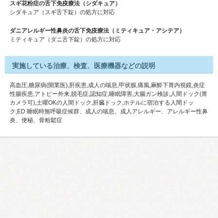
スギ花粉症の舌下免疫療法（シダキュア）
シダキュア（スギ舌下錠）の処方に対応
ダニアレルギー性鼻炎の舌下免疫療法（ミティキュア・アシテア）
ミティキュア（ダニ舌下錠）の処方に対応
実施している治療、検査、医療機器などの説明
高血圧,糖尿病(開業医),肝疾患,成人の喘息,甲状腺,痛風,麻酔下胃内視鏡,炎症
性腸疾患,アトピー外来,脱毛症,認知症,睡眠障害,大腸ガン検診,人間ドック(胃
カメラ可),土曜OKの人間ドック,肝臓ドック,ホテルに宿泊する人間ドッ
ク,ED 睡眠時無呼吸症候群、成人の喘息、成人アレルギー、アレルギー性鼻
炎、便秘、骨粗鬆症