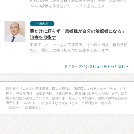
内科の経験も豊富な日本呼吸器学会専門医が、総合病院レ
ベルの診療を身近なクリニックで提供します。
心療内科
薬だけに頼らず「患者様が自分の治療者になる」
治療を目指す
不眠症、パニックなど不安障害、うつ病の回復・再発予防
など、薬だけに頼り切らない治療を目指します。
ドクターズインタビューをもっと読む »
西明石クリニックの基本情報、口コミ5件は、病院口コミ検索カルーでチェック！
内科、呼吸器内科、循環器内科、消化器内科、内分泌代謝科などがあります。総合
内科専門医が在籍しています。禁煙外来、ぜんそく専門外来、睡眠時無呼吸症候群
専門外来・SAS外来・いびき外来などがあります。土曜日診察・朝対応
（8:30〜）・駐車場あり。