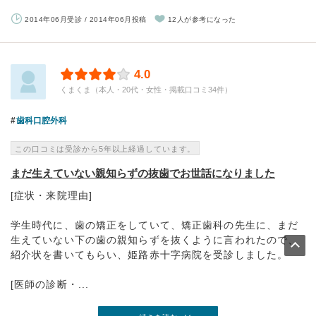
2014年06月受診 / 2014年06月投稿
12人が参考になった
4.0
くまくま（本人・20代・女性・掲載口コミ34件）
歯科口腔外科
この口コミは受診から5年以上経過しています。
まだ生えていない親知らずの抜歯でお世話になりました
[症状・来院理由]
学生時代に、歯の矯正をしていて、矯正歯科の先生に、まだ
生えていない下の歯の親知らずを抜くように言われたので、
紹介状を書いてもらい、姫路赤十字病院を受診しました。
[医師の診断・...