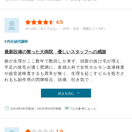
4.5
chi 1102（本人ではない・20代・女性・掲載口コミ5件）
内分泌代謝科
最新設備の整った大病院 優しいスタッフへの感謝
娘が生理がここ数年で数回しか来ず、頭髪の抜け毛が増え、
手足の体毛が濃く肥満に。産婦人科で女性ホルモン血液検査
や超音波検査するも異常が無く、生理を起こすピルを処方さ
れるも副作用の閃輝暗点、頭痛、吐き気で...
続きを読む
2024年09月受診 / 2024年09月投稿
7人が参考になった
1.0