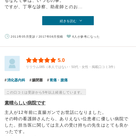
るなんて事は、いつもの事。
ですが、丁寧な診察、助産師とのお...
続きを読む
2011年05月受診 / 2017年08月投稿
6人が参考になった
5.0
リリウム085（本人ではない・50代・女性・掲載口コミ3件）
消化器内科
腸閉塞
胃痛・腹痛
この口コミは受診から5年以上経過しています。
素晴らしい病院です
主人が12年前に直腸ガンでお世話になりました。
その時の看護師さんたら、ありえない位患者に優しい病院で
した。担当医に関しては主人の受け持ちの先生はとても良か
ったです。