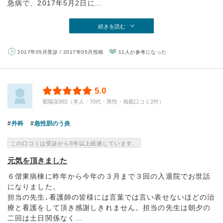
急病で、2017年5月2日に...
続きを読む
2017年05月受診 / 2017年05月投稿
11人が参考になった
5.0
紫陽花982（本人・70代・男性・掲載口コミ2件）
外科
急性胆のう炎
この口コミは受診から5年以上経過しています。
元気を頂きました
６偕東病棟に昨年から今年の３月まで３回の入退院でお世話
になりました。
担当の先生､看護師の皆様には言葉では言い表せないほどの治
療と看護をして頂き感謝しきれません。担当の先生は朝夕の
二回は土日関係なく...