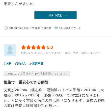
患者さんが多いの...
続きを読む
2016年06月受診 / 2016年11月投稿
6人が参考になった
5.0
姫路のぴぃちゃん（本人ではない・80代・男性・掲載口コミ2件）
内科
肺がん
体調不良
この口コミは受診から5年以上経過しています。
姫路で一番安心できる病院
父親が2008年（狭心症・冠動脈バイパス手術）2010年（大
腸癌）2015～2016年（肺癌・術後）でお世話になりまし
た。とにかく重篤な病気の時は頼りになります。最後の肺癌
の時は当院に呼吸器外科が無い...