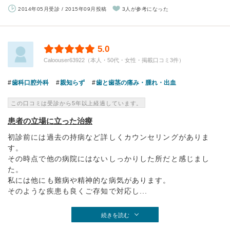
2014年05月受診 / 2015年09月投稿
3人が参考になった
5.0
Caloouser63922（本人・50代・女性・掲載口コミ3件）
歯科口腔外科
親知らず
歯と歯茎の痛み・腫れ・出血
この口コミは受診から5年以上経過しています。
患者の立場に立った治療
初診前には過去の持病など詳しくカウンセリングがありま
す。
その時点で他の病院にはないしっかりした所だと感じまし
た。
私には他にも難病や精神的な病気があります。
そのような疾患も良くご存知で対応し...
続きを読む