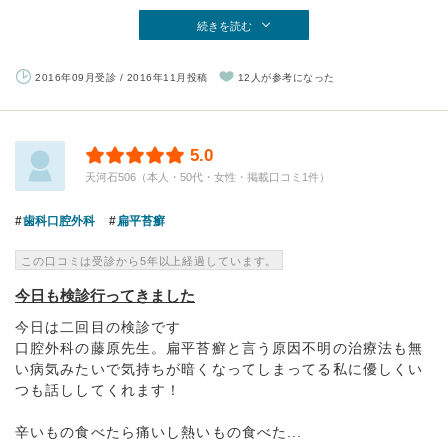
続きを読む
2016年09月受診 / 2016年11月投稿
12人が参考になった
5.0
天河石506（本人・50代・女性・掲載口コミ1件）
歯科口腔外科
扁平苔癬
この口コミは受診から5年以上経過しています。
今日も検診行ってきました
今日は二回目の検診です
口腔外科の藤原先生。扁平苔癬と言う原因不明の治療法も無
い病気みたいで気持ちが暗くなってしまってる私に優しくい
つも話ししてくれます！
辛いもの食べたら痛いし熱いもの食べた...