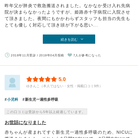
昨年父が肺炎で救急搬送されました。なかなか受け入れ先病
院が決まらなかったようですが、姫路赤十字病院に入院させ
て頂きました。夜間にもかかわらずスタッフも担当の先生も
とても優しく対応して頂き頭が下がる思い...
続きを読む
2018年11月受診 / 2019年04月投稿
7人が参考になった
5.0
ゆきんこ（本人ではない・女性・掲載口コミ9件）
小児科
新生児一過性多呼吸
この口コミは受診から5年以上経過しています。
お世話になりました
赤ちゃんが産まれてすぐ新生児一過性多呼吸のため、NICUに