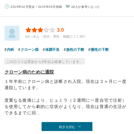
2015年02月受診 / 2015年05月投稿
18人が参考になった
3.0
kei（本人・30代・男性・掲載口コミ3件）
内科
クローン病
体調不良
急性の下痢
慢性の下痢
この口コミは受診から5年以上経過しています。
クローン病のために通院
１年半前にクローン病と診断され入院。現在は２ヶ月に一度
通院しています。
度重なる腹痛により、ヒュミラ（２週間に一度自宅で注射）
を使用してから劇的に症状がよくなり、現在は普通の生活が
できるまでに回...
続きを読む