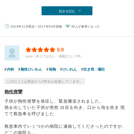
続きを読む
2016年11月受診 / 2017年04月投稿
35人が参考になった
5.0
nono（本人ではない・掲載口コミ7件）
内科
熱性けいれん
発熱
けいれん
吐き気・嘔吐
この口コミは受診から5年以上経過しています。
熱性痙攣
子供が熱性痙攣を発症し、緊急搬送されました。
熱を出していた子供が突然 白目を向き、口から泡を吹き 慌
てて救急車を呼びました
救急車内でいくつかの病院に連絡してくださったのですが、
どこの病院も...