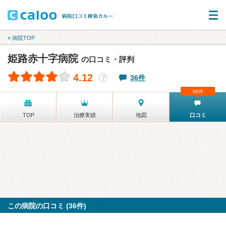
« 病院TOP
姫路赤十字病院
の口コミ・評判
4.12
36件
？
36件
TOP
治療実績
地図
口コミ
この病院の口コミ (36件)