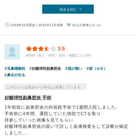
続きを読む
2016年10月受診 / 2016年11月投稿
10人が参考になった
3.5
ak858（本人・40代・女性・掲載口コミ3件）
耳鼻咽喉科
好酸球性副鼻腔炎
頭が痛い
咳（セキ）
鼻水が出る
この口コミは受診から5年以上経過しています。
好酸球性副鼻腔炎 手術
1年程前に副鼻腔炎の内視鏡手術で1週間入院しました。
手術前に4年間、通院していた病院でCTを取り
持参していった画像を見てもらい
好酸球性副鼻腔炎の疑いで詳しく血液検査をして診断が確定
しました...