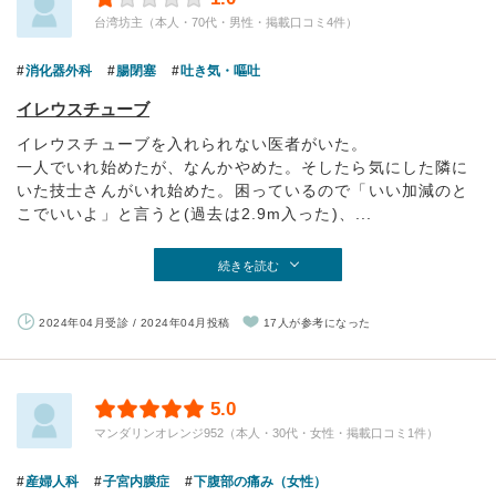
台湾坊主（本人・70代・男性・掲載口コミ4件）
消化器外科
腸閉塞
吐き気・嘔吐
イレウスチューブ
イレウスチューブを入れられない医者がいた。
一人でいれ始めたが、なんかやめた。そしたら気にした隣に
いた技士さんがいれ始めた。困っているので「いい加減のと
こでいいよ」と言うと(過去は2.9m入った)、...
続きを読む
2024年04月受診 / 2024年04月投稿
17人が参考になった
5.0
マンダリンオレンジ952（本人・30代・女性・掲載口コミ1件）
産婦人科
子宮内膜症
下腹部の痛み（女性）