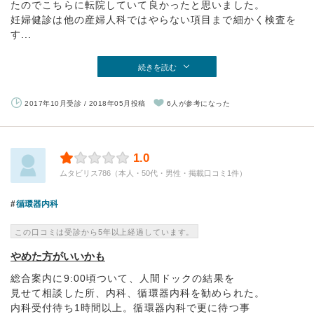
たのでこちらに転院していて良かったと思いました。
妊婦健診は他の産婦人科ではやらない項目まで細かく検査を
す...
続きを読む
2017年10月受診 / 2018年05月投稿
6人が参考になった
1.0
ムタビリス786（本人・50代・男性・掲載口コミ1件）
循環器内科
この口コミは受診から5年以上経過しています。
やめた方がいいかも
総合案内に9:00頃ついて、人間ドックの結果を
見せて相談した所、内科、循環器内科を勧められた。
内科受付待ち1時間以上。循環器内科で更に待つ事