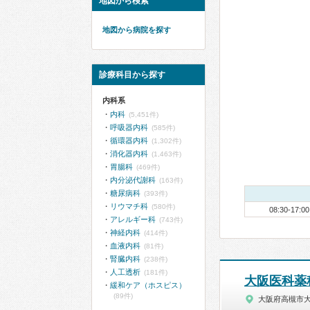
地図から検索
地図から病院を探す
診療科目から探す
内科系
内科
(5,451件)
呼吸器内科
(585件)
循環器内科
(1,302件)
消化器内科
(1,463件)
胃腸科
(469件)
内分泌代謝科
(163件)
糖尿病科
(393件)
リウマチ科
(580件)
08:30-17:00
アレルギー科
(743件)
神経内科
(414件)
血液内科
(81件)
腎臓内科
(238件)
人工透析
(181件)
大阪医科薬
緩和ケア（ホスピス）
(89件)
大阪府高槻市