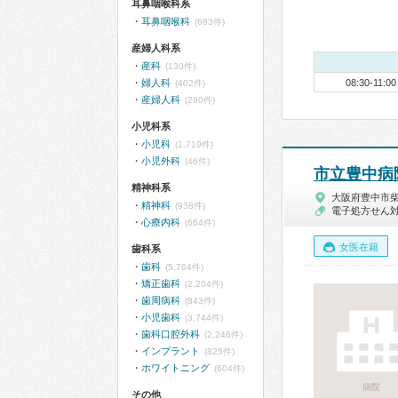
耳鼻咽喉科系
耳鼻咽喉科
(683件)
産婦人科系
産科
(130件)
婦人科
08:30-11:00
(402件)
産婦人科
(290件)
小児科系
小児科
(1,719件)
小児外科
(46件)
市立豊中病
精神科系
大阪府豊中市
精神科
(938件)
電子処方せん
心療内科
(664件)
女医在籍
歯科系
歯科
(5,764件)
矯正歯科
(2,204件)
歯周病科
(843件)
小児歯科
(3,744件)
歯科口腔外科
(2,246件)
インプラント
(825件)
ホワイトニング
(604件)
病院
その他