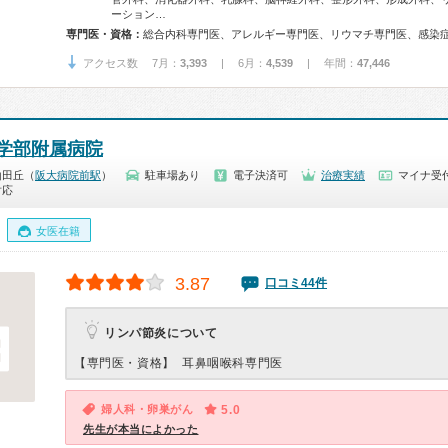
ーション…
専門医・資格：
アクセス数 7月：
3,393
| 6月：
4,539
| 年間：
47,446
学部附属病院
山田丘（
阪大病院前駅
）
駐車場あり
電子決済可
治療実績
マイナ受付
対応
女医在籍
3.87
口コミ44件
リンパ節炎について
【専門医・資格】
耳鼻咽喉科専門医
婦人科・卵巣がん
5.0
先生が本当によかった