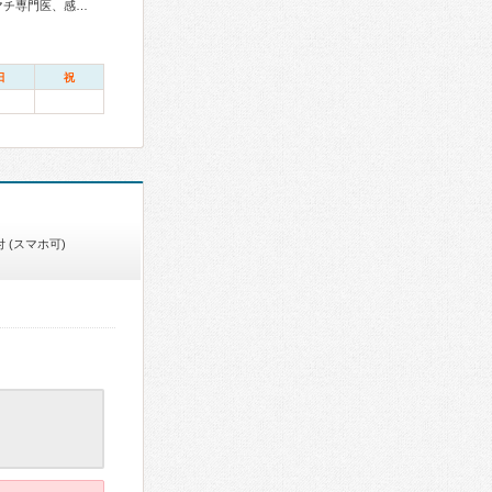
総合内科専門医、総合診療専門医、アレルギー専門医、リウマチ専門医、感染症専門医、血液専門医、外科専門医、糖尿病専門医、内分泌代謝科専門医、甲状腺専門医、呼吸器専門医、呼吸器外科専門医、気管支鏡専門医、循環器専門医、心臓血管外科専門医、高血圧専門医、不整脈専門医、消化器病専門医、消化器外科専門医、肝臓専門医、大腸肛門病専門医、消化器内視鏡専門医、泌尿器科専門医、腎臓専門医、透析専門医、脳血管内治療専門医、神経内科専門医、脳神経外科専門医、頭痛専門医、てんかん専門医、整形外科専門医、手外科専門医、リハビリテーション科専門医、脊椎脊髄外科専門医、形成外科専門医、熱傷専門医、皮膚科専門医、眼科専門医、気管食道科専門医、耳鼻咽喉科専門医、めまい相談医、産婦人科専門医、婦人科腫瘍専門医、生殖医療専門医、乳腺専門医、産科婦人科腹腔鏡技術認定医、女性ヘルスケア専門医、周産期(新生児)専門医、小児科専門医、小児外科専門医、小児神経専門医、老年病専門医、認知症専門医、老年精神専門医、一般病院連携精神医学専門医、精神科専門医、心療内科専門医、麻酔科専門医、ペインクリニック専門医、緩和医療専門医、細胞診専門医、超音波専門医、病理専門医、口腔外科専門医、口腔インプラント専門医、レーザー専門医、核医学専門医、放射線科専門医、臨床遺伝専門医、救急科専門医、漢方専門医、がん薬物療法専門医、がん治療認定医、日本睡眠学会専門医
日
祝
 (スマホ可)