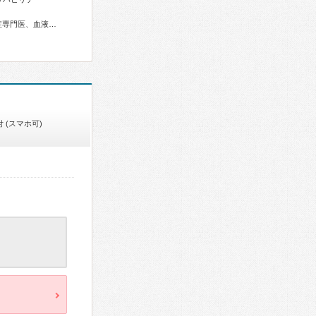
総合内科専門医、アレルギー専門医、リウマチ専門医、感染症専門医、血液専門医、外科専門医、糖尿病専門医、内分泌代謝科専門医、呼吸器専門医、呼吸器外科専門医、気管支鏡専門医、循環器専門医、心臓血管外科専門医、不整脈専門医、消化器病専門医、消化器外科専門医、肝臓専門医、消化器内視鏡専門医、泌尿器科専門医、腎臓専門医、透析専門医、脳血管内治療専門医、神経内科専門医、脳神経外科専門医、てんかん専門医、整形外科専門医、手外科専門医、リハビリテーション科専門医、脊椎脊髄外科専門医、形成外科専門医、皮膚科専門医、眼科専門医、耳鼻咽喉科専門医、産婦人科専門医、婦人科腫瘍専門医、乳腺専門医、産科婦人科腹腔鏡技術認定医、周産期(新生児)専門医、小児科専門医、小児外科専門医、小児神経専門医、小児血液・がん専門医、老年病専門医、認知症専門医、一般病院連携精神医学専門医、精神科専門医、心療内科専門医、麻酔科専門医、ペインクリニック専門医、緩和医療専門医、細胞診専門医、超音波専門医、病理専門医、核医学専門医、放射線科専門医、臨床遺伝専門医、救急科専門医、がん薬物療法専門医、がん治療認定医
 (スマホ可)