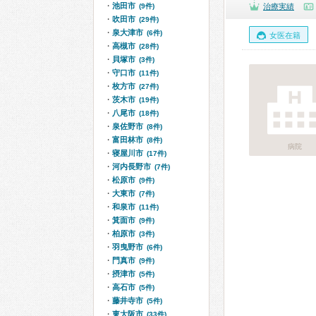
池田市
(9件)
治療実績
吹田市
(29件)
泉大津市
(6件)
女医在籍
高槻市
(28件)
貝塚市
(3件)
守口市
(11件)
枚方市
(27件)
茨木市
(19件)
八尾市
(18件)
泉佐野市
(8件)
富田林市
(8件)
病院
寝屋川市
(17件)
河内長野市
(7件)
松原市
(9件)
大東市
(7件)
和泉市
(11件)
箕面市
(9件)
柏原市
(3件)
羽曳野市
(6件)
門真市
(9件)
摂津市
(5件)
高石市
(5件)
藤井寺市
(5件)
東大阪市
(33件)