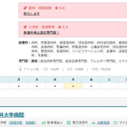
眼科・黄斑前膜
5.0
安心します
小児科・発達障害
5.0
発達外来は流石専門医！
診療科：
内科、呼吸器内科、循環器内科、消化器内科、内分泌代謝科、糖尿
内科、血液内科、腎臓内科、呼吸器外科、心臓血管外科、消化器外
外科、整形外科、形成外科、リハビリテーション科、皮膚科、泌尿
科、耳鼻咽…
専門医・資格：
アクセス数 7月：
4,129
| 6月：
4,924
| 年間：
53,316
月
火
水
木
金
土
●
●
●
●
●
科大学病院
大学町（
高槻市駅
、
高槻駅
）
駐車場あり
電子決済可
治療実績
マイナ