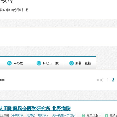
について
首の側面が腫れる
★の数
レビュー数
新着・更新
« 前
1
2
3件中
人田附興風会医学研究所 北野病院
北区扇町（
中崎町駅
、
天満駅（扇町駅）
、
天神橋筋六丁目駅
）
駐車場あり
電子