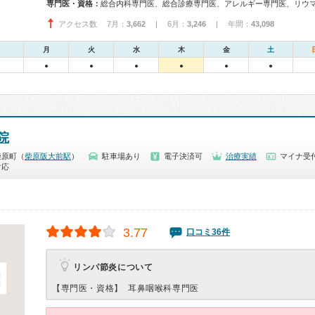
専門医・資格：
アクセス数 7月：
3,662
| 6月：
3,246
| 年間：
43,098
月
火
水
木
金
土
●
●
●
●
●
●
院
柴原町（
柴原阪大前駅
）
駐車場あり
電子決済可
治療実績
マイナ受付
対応
3.77
口コミ36件
リンパ節炎について
【専門医・資格】
耳鼻咽喉科専門医