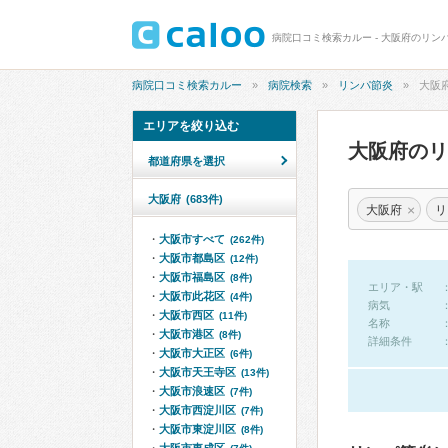
病院口コミ検索カルー - 大阪府のリン
病院口コミ検索カルー
病院検索
リンパ節炎
大阪
エリアを絞り込む
大阪府の
都道府県を選択
大阪府
(683件)
×
大阪府
リ
大阪市すべて
(262件)
大阪市都島区
(12件)
大阪市福島区
(8件)
エリア・駅
大阪市此花区
(4件)
病気
大阪市西区
(11件)
名称
大阪市港区
(8件)
詳細条件
大阪市大正区
(6件)
大阪市天王寺区
(13件)
大阪市浪速区
(7件)
大阪市西淀川区
(7件)
大阪市東淀川区
(8件)