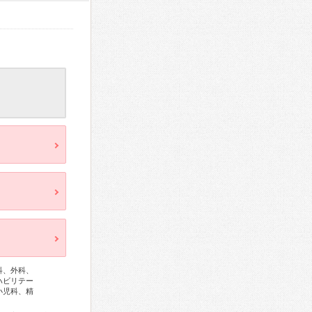
科、外科、
ハビリテー
小児科、精