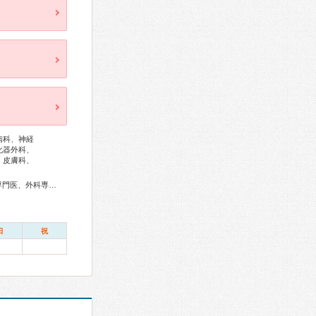
病科、神経
化器外科、
、皮膚科、
総合内科専門医、アレルギー専門医、リウマチ専門医、血液専門医、外科専門医、糖尿病専門医、内分泌代謝科専門医、呼吸器専門医、呼吸器外科専門医、気管支鏡専門医、循環器専門医、心臓血管外科専門医、高血圧専門医、消化器病専門医、消化器外科専門医、肝臓専門医、大腸肛門病専門医、消化器内視鏡専門医、泌尿器科専門医、腎臓専門医、透析専門医、脳血管内治療専門医、神経内科専門医、脳神経外科専門医、整形外科専門医、手外科専門医、リハビリテーション科専門医、脊椎脊髄外科専門医、形成外科専門医、熱傷専門医、皮膚科専門医、眼科専門医、耳鼻咽喉科専門医、めまい相談医、産婦人科専門医、乳腺専門医、産科婦人科腹腔鏡技術認定医、女性ヘルスケア専門医、周産期(新生児)専門医、小児科専門医、小児神経専門医、老年病専門医、認知症専門医、精神科専門医、麻酔科専門医、ペインクリニック専門医、緩和医療専門医、細胞診専門医、超音波専門医、病理専門医、口腔外科専門医、放射線科専門医、臨床遺伝専門医、救急科専門医、がん薬物療法専門医、がん治療認定医
日
祝