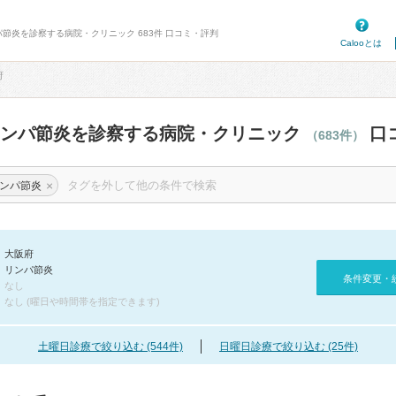
パ節炎を診察する病院・クリニック 683件 口コミ・評判
Calooとは
府
リンパ節炎を診察する病院・クリニック
口
（683件）
×
ンパ節炎
大阪府
リンパ節炎
条件変更・
なし
なし (曜日や時間帯を指定できます)
土曜日診療で絞り込む (544件)
日曜日診療で絞り込む (25件)