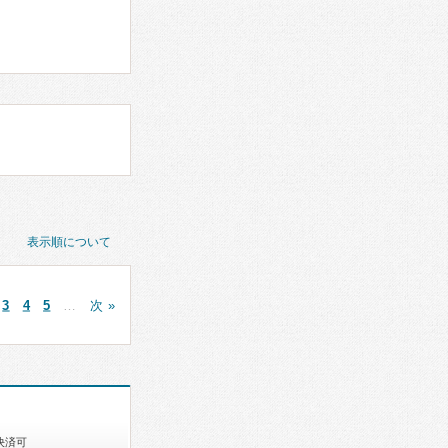
表示順について
3
4
5
…
次 »
決済可