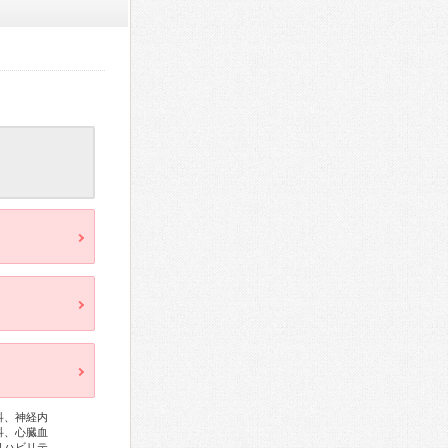
科、神経内
科、心臓血
リハビリテ