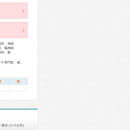
病科、神経
科、脳神経
器科、眼
総合内科専門医、総合診療専門医、アレルギー専門医、リウマチ専門医、感染症専門医、血液専門医、外科専門医、糖尿病専門医、内分泌代謝科専門医、甲状腺専門医、呼吸器専門医、呼吸器外科専門医、気管支鏡専門医、循環器専門医、心臓血管外科専門医、高血圧専門医、不整脈専門医、消化器病専門医、消化器外科専門医、肝臓専門医、大腸肛門病専門医、消化器内視鏡専門医、泌尿器科専門医、腎臓専門医、透析専門医、脳血管内治療専門医、神経内科専門医、脳神経外科専門医、頭痛専門医、てんかん専門医、整形外科専門医、手外科専門医、リハビリテーション科専門医、脊椎内視鏡下手術技術認定医、脊椎脊髄外科専門医、形成外科専門医、熱傷専門医、皮膚科専門医、眼科専門医、気管食道科専門医、耳鼻咽喉科専門医、めまい相談医、産婦人科専門医、婦人科腫瘍専門医、生殖医療専門医、乳腺専門医、産科婦人科腹腔鏡技術認定医、女性ヘルスケア専門医、周産期(新生児)専門医、小児科専門医、小児外科専門医、小児神経専門医、小児血液・がん専門医、老年病専門医、認知症専門医、老年精神専門医、一般病院連携精神医学専門医、精神科専門医、麻酔科専門医、ペインクリニック専門医、緩和医療専門医、細胞診専門医、超音波専門医、病理専門医、口腔外科専門医、核医学専門医、放射線科専門医、臨床遺伝専門医、救急科専門医、漢方専門医、がん薬物療法専門医、がん治療認定医
日
祝
受付 (スマホ可)