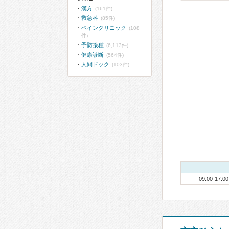
漢方
(161件)
救急科
(85件)
ペインクリニック
(108
件)
予防接種
(6,113件)
健康診断
(564件)
人間ドック
(103件)
09:00-17:00