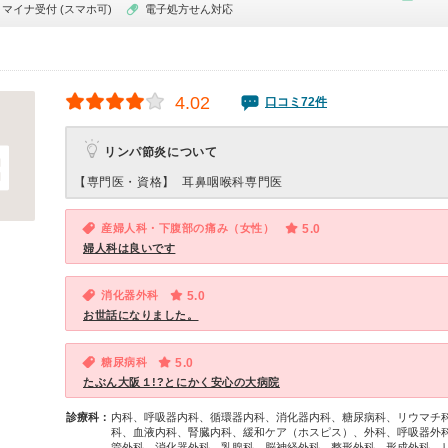
マイナ受付 (スマホ可)
電子処方せん対応
4.02
口コミ72件
リンパ節炎について
【専門医・資格】
耳鼻咽喉科専門医
産婦人科・下腹部の痛み（女性）
5.0
婦人科は良いです
消化器外科
5.0
お世話になりました。
糖尿病科
5.0
たぶん大阪１!?とにかく安心の大病院
診療科：
内科、呼吸器内科、循環器内科、消化器内科、糖尿病科、リウマチ
科、血液内科、腎臓内科、緩和ケア（ホスピス）、外科、呼吸器外
管外科、消化器外科、乳腺科、脳神経外科、整形外科、形成外科、