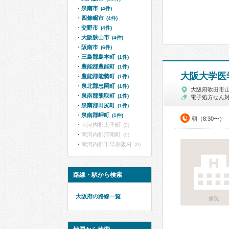
泉南市
(4件)
四條畷市
(4件)
交野市
(4件)
大阪狭山市
(4件)
阪南市
(6件)
三島郡島本町
(1件)
豊能郡豊能町
(1件)
大阪大学医
豊能郡能勢町
(1件)
泉北郡忠岡町
(1件)
大阪府吹田市
泉南郡熊取町
(1件)
電子処方せん
泉南郡田尻町
(1件)
泉南郡岬町
(1件)
朝（8:30〜）
南河内郡太子町
(0)
南河内郡河南町
(0)
南河内郡千早赤阪村
(0)
路線・駅から検索
大阪府の路線一覧
病院