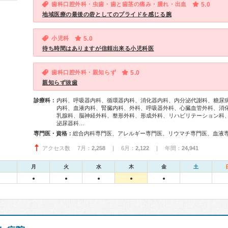
歯科口腔外科・虫歯・歯と歯茎の痛み・腫れ・出血
5.0
地域医療の最後の砦としてのプライドを感じる腕
小児科
5.0
待ち時間はありますが信頼出来る小児科医
歯科口腔外科・親知らず
5.0
親知らず抜歯
診療科：
内科、呼吸器内科、循環器内科、消化器内科、内分泌代謝科、糖尿
内科、血液内科、腎臓内科、外科、呼吸器外科、心臓血管外科、消
乳腺科、脳神経外科、整形外科、形成外科、リハビリテーション科
泌尿器科…
専門医・資格：
アクセス数 7月：
2,258
| 6月：
2,122
| 年間：
24,941
月
火
水
木
金
土
●
●
●
●
●