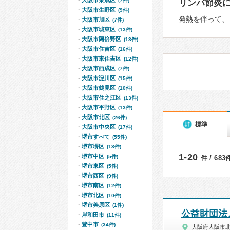
大阪市東成区
(7件)
リンパ節炎
大阪市生野区
(9件)
発熱を伴って、
大阪市旭区
(7件)
大阪市城東区
(13件)
大阪市阿倍野区
(13件)
大阪市住吉区
(16件)
大阪市東住吉区
(12件)
大阪市西成区
(7件)
大阪市淀川区
(15件)
大阪市鶴見区
(10件)
大阪市住之江区
(13件)
大阪市平野区
(13件)
大阪市北区
(26件)
標準
大阪市中央区
(17件)
堺市すべて
(55件)
堺市堺区
(13件)
1-20
堺市中区
(5件)
件 / 68
堺市東区
(5件)
堺市西区
(9件)
堺市南区
(12件)
堺市北区
(10件)
堺市美原区
(1件)
公益財団法
岸和田市
(11件)
豊中市
(34件)
大阪府大阪市