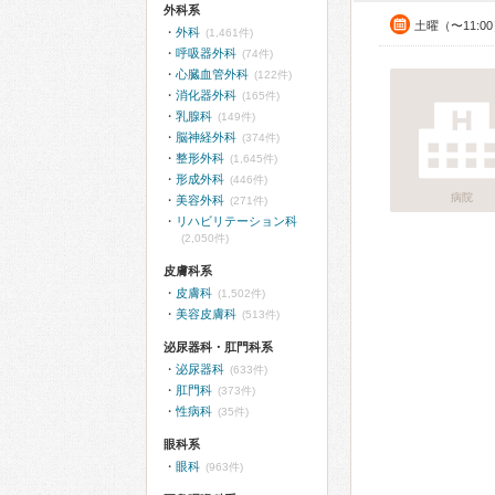
外科系
土曜（〜11:0
外科
(1,461件)
呼吸器外科
(74件)
心臓血管外科
(122件)
消化器外科
(165件)
乳腺科
(149件)
脳神経外科
(374件)
整形外科
(1,645件)
形成外科
(446件)
病院
美容外科
(271件)
リハビリテーション科
(2,050件)
皮膚科系
皮膚科
(1,502件)
美容皮膚科
(513件)
泌尿器科・肛門科系
泌尿器科
(633件)
肛門科
(373件)
性病科
(35件)
眼科系
眼科
(963件)