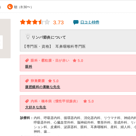
0）
朝（8:30〜）
3.73
口コミ49件
リンパ節炎について
【専門医・資格】
耳鼻咽喉科専門医
眼科・霰粒腫・目が赤い
5.0
眼科
卵巣嚢腫
5.0
腹腔鏡科の素敵な先生
内科・橋本病（慢性甲状腺炎）
5.0
大好きな先生
診療科：
内科、呼吸器内科、循環器内科、消化器内科、リウマチ科、神経内
呼吸器外科、心臓血管外科、脳神経外科、整形外科、形成外科、リ
ション科、皮膚科、泌尿器科、眼科、耳鼻咽喉科、産科、婦人科、
神科、歯…