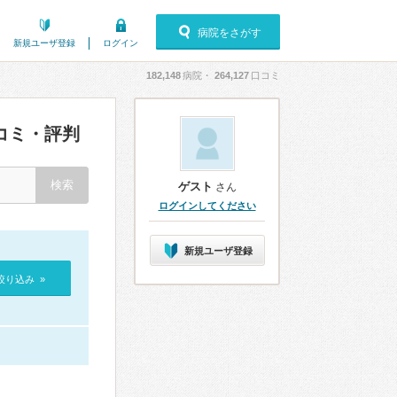
病院をさがす
新規ユーザ登録
ログイン
182,148
病院・
264,127
口コミ
コミ・評判
ゲスト
さん
ログインしてください
新規ユーザ登録
絞り込み »