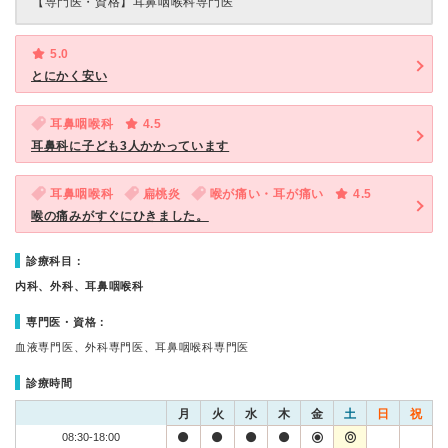
【専門医・資格】
耳鼻咽喉科専門医
5.0
とにかく安い
耳鼻咽喉科
4.5
耳鼻科に子ども3人かかっています
耳鼻咽喉科
扁桃炎
喉が痛い・耳が痛い
4.5
喉の痛みがすぐにひきました。
診療科目：
内科、外科、耳鼻咽喉科
専門医・資格：
血液専門医、外科専門医、耳鼻咽喉科専門医
診療時間
月
火
水
木
金
土
日
祝
08:30-18:00