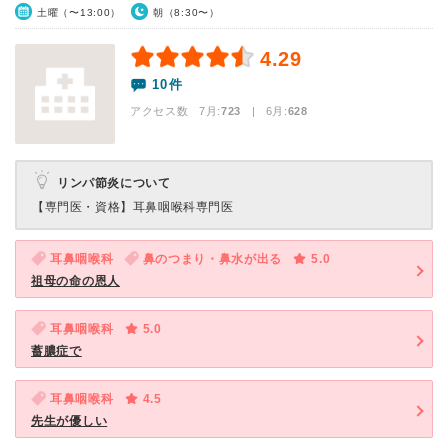
土曜（〜13:00）
朝（8:30〜）
4.29
10件
アクセス数 7月:
723
| 6月:
628
リンパ節炎について
【専門医・資格】
耳鼻咽喉科専門医
耳鼻咽喉科
鼻のつまり・鼻水が出る
5.0
祖母の命の恩人
耳鼻咽喉科
5.0
蓄膿症で
耳鼻咽喉科
4.5
先生が優しい