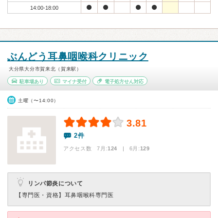
14:00-18:00
ぶんどう耳鼻咽喉科クリニック
大分県大分市賀来北（賀来駅）
駐車場あり
マイナ受付
電子処方せん対応
土曜（〜14:00）
3.81
2件
アクセス数 7月:
124
| 6月:
129
リンパ節炎について
【専門医・資格】
耳鼻咽喉科専門医