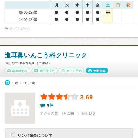
月
火
水
木
金
土
日
祝
09:00-12:00
14:00-18:00
09:00-13:00
進耳鼻いんこう科クリニック
大分県中津市古魚町（中津駅）
駐車場あり
電子決済可
ネット予約
女医在籍
土曜（〜18:00）
3.69
4件
アクセス数 7月:
160
| 6月:
173
リンパ節炎について