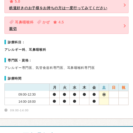
5.0
鉄道好きのお子様をお持ちの方は一度行ってみてください
耳鼻咽喉科
かぜ
4.5
親切
診療科目：
アレルギー科、耳鼻咽喉科
専門医・資格：
アレルギー専門医、気管食道科専門医、耳鼻咽喉科専門医
診療時間
月
火
水
木
金
土
日
祝
09:00-12:30
14:00-18:00
09:00-14:00