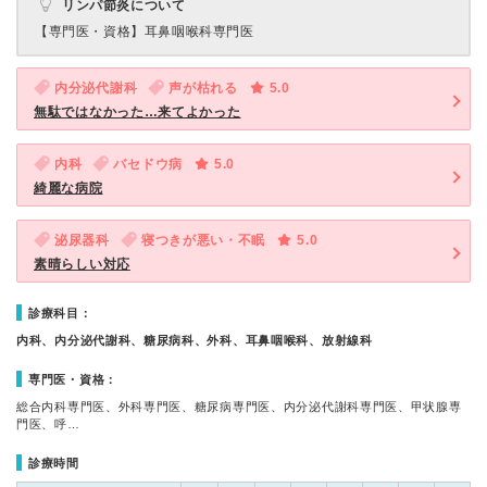
リンパ節炎について
【専門医・資格】
耳鼻咽喉科専門医
内分泌代謝科
声が枯れる
5.0
無駄ではなかった…来てよかった
内科
バセドウ病
5.0
綺麗な病院
泌尿器科
寝つきが悪い・不眠
5.0
素晴らしい対応
診療科目：
内科、内分泌代謝科、糖尿病科、外科、耳鼻咽喉科、放射線科
専門医・資格：
総合内科専門医、外科専門医、糖尿病専門医、内分泌代謝科専門医、甲状腺専
門医、呼…
診療時間