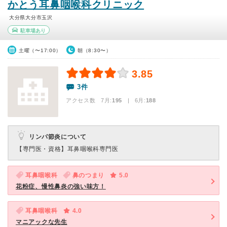
かとう耳鼻咽喉科クリニック
大分県大分市玉沢
駐車場あり
土曜（〜17:00）
朝（8:30〜）
3.85
3件
アクセス数 7月:
195
| 6月:
188
リンパ節炎について
【専門医・資格】
耳鼻咽喉科専門医
耳鼻咽喉科
鼻のつまり
5.0
花粉症、慢性鼻炎の強い味方！
耳鼻咽喉科
4.0
マニアックな先生