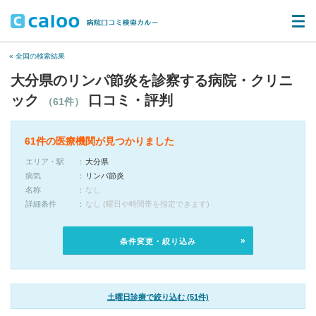
« 全国の検索結果
大分県のリンパ節炎を診察する病院・クリニ
ック
口コミ・評判
（61件）
61件の医療機関が見つかりました
エリア・駅
大分県
病気
リンパ節炎
名称
なし
詳細条件
なし (曜日や時間帯を指定できます)
条件変更・絞り込み
土曜日診療で絞り込む (51件)