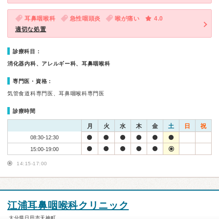
耳鼻咽喉科
急性咽頭炎
喉が痛い
4.0
適切な処置
診療科目：
消化器内科、アレルギー科、耳鼻咽喉科
専門医・資格：
気管食道科専門医、耳鼻咽喉科専門医
診療時間
月
火
水
木
金
土
日
祝
08:30-12:30
15:00-19:00
14:15-17:00
江浦耳鼻咽喉科クリニック
大分県日田市天神町