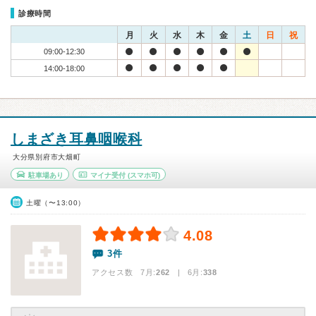
診療時間
月
火
水
木
金
土
日
祝
09:00-12:30
14:00-18:00
しまざき耳鼻咽喉科
大分県別府市大畑町
駐車場あり
マイナ受付
(スマホ可)
土曜（〜13:00）
4.08
3件
アクセス数 7月:
262
| 6月:
338