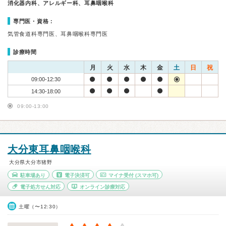
消化器内科、アレルギー科、耳鼻咽喉科
専門医・資格：
気管食道科専門医、耳鼻咽喉科専門医
診療時間
月
火
水
木
金
土
日
祝
09:00-12:30
14:30-18:00
09:00-13:00
大分東耳鼻咽喉科
大分県大分市猪野
駐車場あり
電子決済可
マイナ受付
(スマホ可)
電子処方せん対応
オンライン診療対応
土曜（〜12:30）