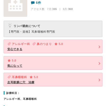
6件
アクセス数 7月:
365
| 6月:
368
リンパ節炎について
【専門医・資格】
耳鼻咽喉科専門医
アレルギー科
鼻のつまり
5.0
安心できる
5.0
気になって
耳鼻咽喉科
5.0
左耳鼓膜に穴 治療
診療科目：
アレルギー科、耳鼻咽喉科