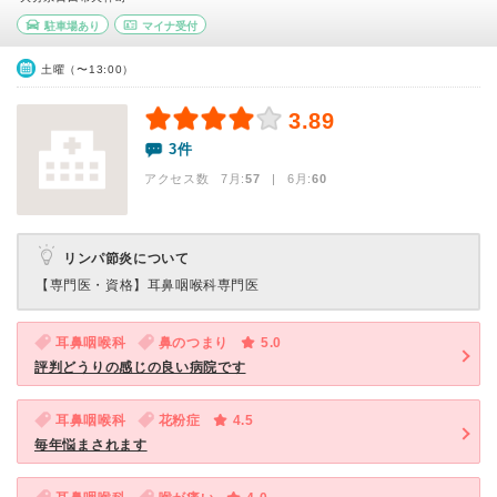
駐車場あり
マイナ受付
土曜（〜13:00）
3.89
3件
アクセス数 7月:
57
| 6月:
60
リンパ節炎について
【専門医・資格】
耳鼻咽喉科専門医
耳鼻咽喉科
鼻のつまり
5.0
評判どうりの感じの良い病院です
耳鼻咽喉科
花粉症
4.5
毎年悩まされます