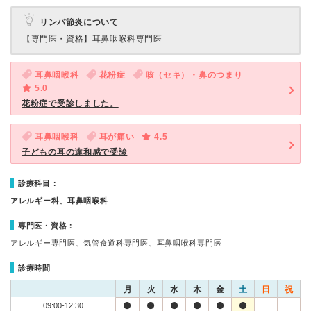
リンパ節炎について
【専門医・資格】
耳鼻咽喉科専門医
耳鼻咽喉科
花粉症
咳（セキ）・鼻のつまり
5.0
花粉症で受診しました。
耳鼻咽喉科
耳が痛い
4.5
子どもの耳の違和感で受診
診療科目：
アレルギー科、耳鼻咽喉科
専門医・資格：
アレルギー専門医、気管食道科専門医、耳鼻咽喉科専門医
診療時間
月
火
水
木
金
土
日
祝
09:00-12:30