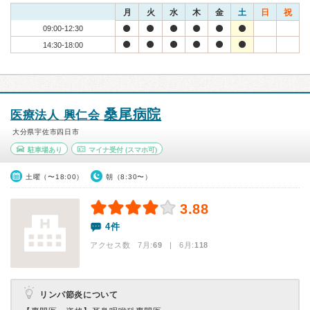
月
火
水
木
金
土
日
祝
09:00-12:30
14:30-18:00
桑尾病院
医療法人 興仁会
大分県宇佐市四日市
駐車場あり
マイナ受付
(スマホ可)
土曜（〜18:00）
朝（8:30〜）
3.88
4件
アクセス数 7月:
69
| 6月:
118
リンパ節炎について