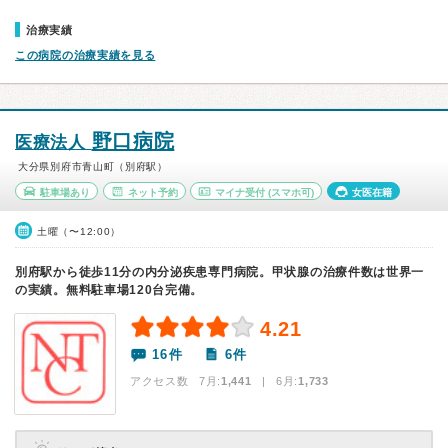
治療実績
この病院の治療実績を見る
野口病院
医療法人
大分県別府市青山町（別府駅）
駐車場あり
ネット予約
マイナ受付
(スマホ可)
女医在籍
土曜（〜12:00）
別府駅から徒歩11分の内分泌疾患専門病院。甲状腺の治療件数は世界一
の実績。無料駐車場120台完備。
4.21
16件
6件
アクセス数 7月:
1,441
| 6月:
1,733