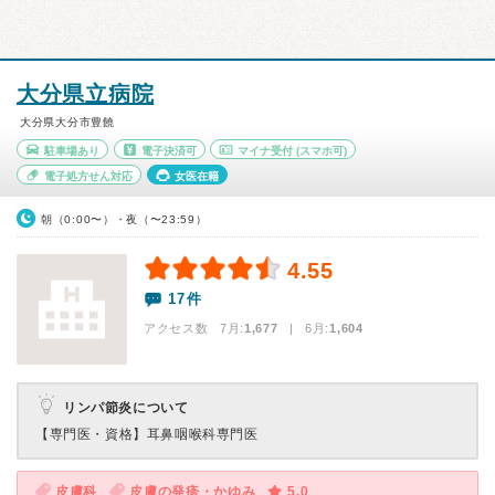
大分県立病院
大分県大分市豊饒
駐車場あり
電子決済可
マイナ受付
(スマホ可)
電子処方せん対応
女医在籍
朝（0:00〜）・夜（〜23:59）
4.55
17件
アクセス数 7月:
1,677
| 6月:
1,604
リンパ節炎について
【専門医・資格】
耳鼻咽喉科専門医
皮膚科
皮膚の発疹・かゆみ
5.0