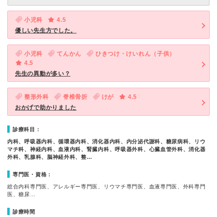
小児科
4.5
優しい先生方でした。
小児科
てんかん
ひきつけ・けいれん（子供）
4.5
先生の異動が多い？
整形外科
脊椎骨折
けが
4.5
おかげで助かりました
診療科目：
内科、呼吸器内科、循環器内科、消化器内科、内分泌代謝科、糖尿病科、リウ
マチ科、神経内科、血液内科、腎臓内科、呼吸器外科、心臓血管外科、消化器
外科、乳腺科、脳神経外科、整…
専門医・資格：
総合内科専門医、アレルギー専門医、リウマチ専門医、血液専門医、外科専門
医、糖尿…
診療時間