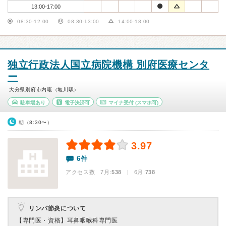
13:00-17:00
08:30-12:00
08:30-13:00
14:00-18:00
独立行政法人国立病院機構 別府医療センタ
ー
大分県別府市内竈（亀川駅）
駐車場あり
電子決済可
マイナ受付
(スマホ可)
朝（8:30〜）
3.97
6件
アクセス数 7月:
538
| 6月:
738
リンパ節炎について
【専門医・資格】
耳鼻咽喉科専門医