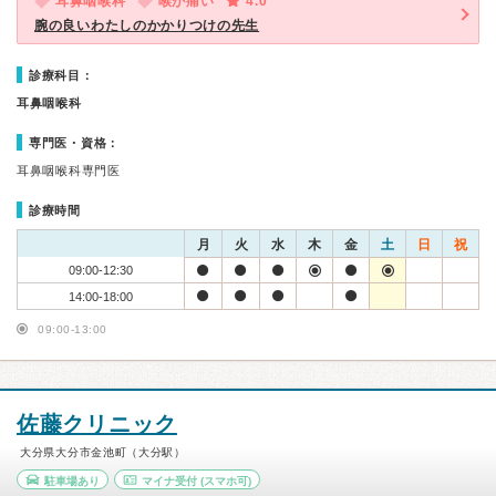
耳鼻咽喉科
喉が痛い
4.0
腕の良いわたしのかかりつけの先生
診療科目：
耳鼻咽喉科
専門医・資格：
耳鼻咽喉科専門医
診療時間
月
火
水
木
金
土
日
祝
09:00-12:30
14:00-18:00
09:00-13:00
佐藤クリニック
大分県大分市金池町（大分駅）
駐車場あり
マイナ受付
(スマホ可)