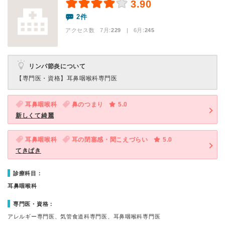
3.90
2件
アクセス数 7月:
229
| 6月:
245
リンパ節炎について
【専門医・資格】
耳鼻咽喉科専門医
耳鼻咽喉科
鼻のつまり
5.0
新しくて綺麗
耳鼻咽喉科
耳の閉塞感・聞こえづらい
5.0
てきぱき
診療科目：
耳鼻咽喉科
専門医・資格：
アレルギー専門医、気管食道科専門医、耳鼻咽喉科専門医