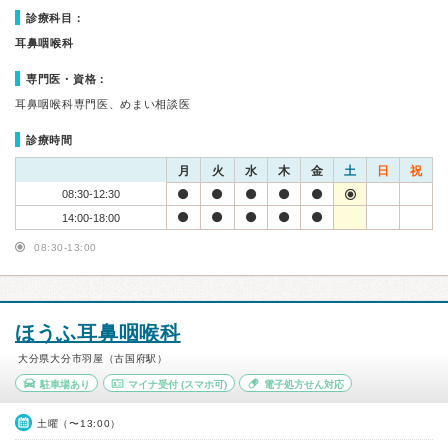
診療科目：
耳鼻咽喉科
専門医・資格：
耳鼻咽喉科専門医、めまい相談医
診療時間
月
火
水
木
金
土
日
祝
08:30-12:30
14:00-18:00
08:30-13:00
ほうふ耳鼻咽喉科
大分県大分市羽屋（古国府駅）
駐車場あり
マイナ受付
(スマホ可)
電子処方せん対応
土曜（〜13:00）