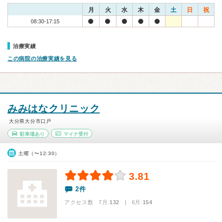
月
火
水
木
金
土
日
祝
08:30-17:15
治療実績
この病院の治療実績を見る
みみはなクリニック
大分県大分市口戸
駐車場あり
マイナ受付
土曜（〜12:30）
3.81
2件
アクセス数 7月:
132
| 6月:
154