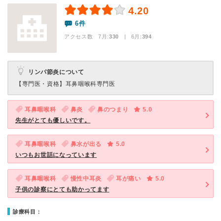
4.20
6件
アクセス数 7月:
330
| 6月:
394
リンパ節炎について
【専門医・資格】
耳鼻咽喉科専門医
耳鼻咽喉科
鼻炎
鼻のつまり
5.0
先生がとても優しいです。
耳鼻咽喉科
鼻水が出る
5.0
いつもお世話になっています
耳鼻咽喉科
慢性中耳炎
耳が痛い
5.0
子供の診察にとても助かってます
診療科目：