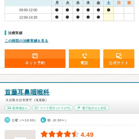
月
火
水
木
金
土
日
祝
09:00-12:00
12:00-14:30
治療実績
この病院の治療実績を見る
ネット予約
電話
公式サイト
首藤耳鼻咽喉科
大分県大分市津守（滝尾駅）
駐車場あり
マイナ受付
(スマホ可)
電子処方せん対応
土曜（〜12:00）
朝（8:30〜）
4.49