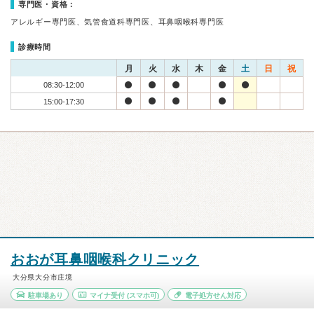
専門医・資格：
アレルギー専門医、気管食道科専門医、耳鼻咽喉科専門医
診療時間
月
火
水
木
金
土
日
祝
08:30-12:00
15:00-17:30
おおが耳鼻咽喉科クリニック
大分県大分市庄境
駐車場あり
マイナ受付
(スマホ可)
電子処方せん対応