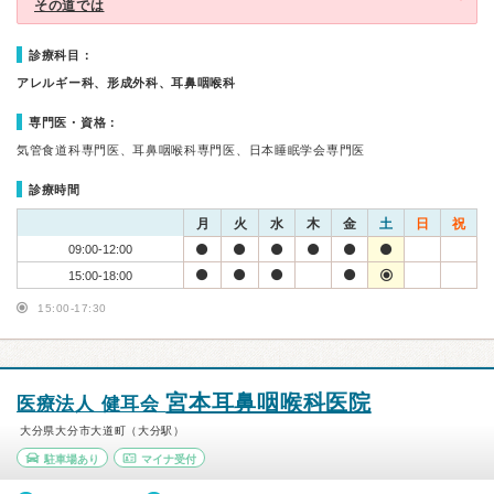
その道では
診療科目：
アレルギー科、形成外科、耳鼻咽喉科
専門医・資格：
気管食道科専門医、耳鼻咽喉科専門医、日本睡眠学会専門医
診療時間
月
火
水
木
金
土
日
祝
09:00-12:00
15:00-18:00
15:00-17:30
宮本耳鼻咽喉科医院
医療法人 健耳会
大分県大分市大道町（大分駅）
駐車場あり
マイナ受付