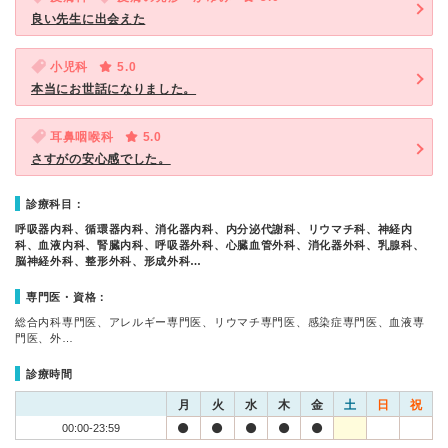
良い先生に出会えた
小児科
5.0
本当にお世話になりました。
耳鼻咽喉科
5.0
さすがの安心感でした。
診療科目：
呼吸器内科、循環器内科、消化器内科、内分泌代謝科、リウマチ科、神経内
科、血液内科、腎臓内科、呼吸器外科、心臓血管外科、消化器外科、乳腺科、
脳神経外科、整形外科、形成外科…
専門医・資格：
総合内科専門医、アレルギー専門医、リウマチ専門医、感染症専門医、血液専
門医、外…
診療時間
月
火
水
木
金
土
日
祝
00:00-23:59