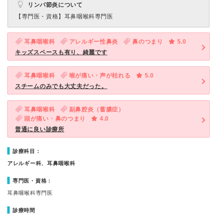
リンパ節炎について
【専門医・資格】
耳鼻咽喉科専門医
耳鼻咽喉科
アレルギー性鼻炎
鼻のつまり
5.0
キッズスペースも有り、綺麗です
耳鼻咽喉科
喉が痛い・声が枯れる
5.0
スチームのみでも大丈夫だった。
耳鼻咽喉科
副鼻腔炎（蓄膿症）
頭が痛い・鼻のつまり
4.0
普通に良い診療所
診療科目：
アレルギー科、耳鼻咽喉科
専門医・資格：
耳鼻咽喉科専門医
診療時間