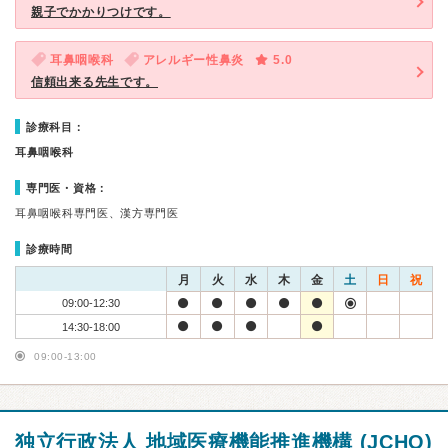
親子でかかりつけです。
耳鼻咽喉科
アレルギー性鼻炎
5.0
信頼出来る先生です。
診療科目：
耳鼻咽喉科
専門医・資格：
耳鼻咽喉科専門医、漢方専門医
診療時間
月
火
水
木
金
土
日
祝
09:00-12:30
14:30-18:00
09:00-13:00
独立行政法人 地域医療機能推進機構 (JCHO)