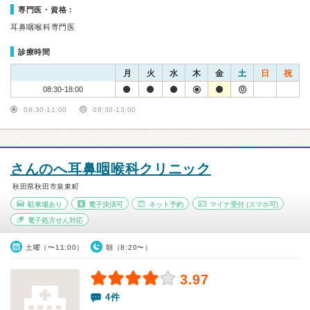
専門医・資格：
耳鼻咽喉科専門医
診療時間
月
火
水
木
金
土
日
祝
08:30-18:00
08:30-11:00
08:30-13:00
さんのへ耳鼻咽喉科クリニック
秋田県秋田市泉東町
駐車場あり
電子決済可
ネット予約
マイナ受付
(スマホ可)
電子処方せん対応
土曜（〜11:00）
朝（8:20〜）
3.97
4件