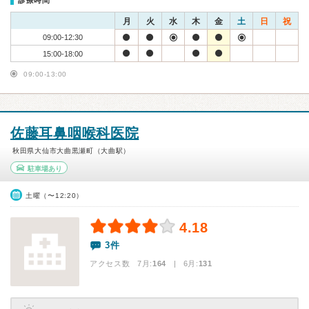
診療時間
月
火
水
木
金
土
日
祝
09:00-12:30
15:00-18:00
09:00-13:00
佐藤耳鼻咽喉科医院
秋田県大仙市大曲黒瀬町（大曲駅）
駐車場あり
土曜（〜12:20）
4.18
3件
アクセス数 7月:
164
| 6月:
131