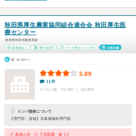
秋田県厚生農業協同組合連合会 秋田厚生医
療センター
秋田県秋田市飯島西袋
駐車場あり
電子決済可
マイナ受付
(スマホ可)
女医在籍
朝（8:30〜）
3.89
11件
アクセス数 7月:
727
| 6月:
973
リンパ節炎について
【専門医・資格】
耳鼻咽喉科専門医
産婦人科
子宮筋腫
5.0