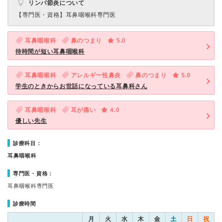
リンパ節炎について
【専門医・資格】
耳鼻咽喉科専門医
耳鼻咽喉科
鼻のつまり
5.0
待時間が短い耳鼻咽喉科
耳鼻咽喉科
アレルギー性鼻炎
鼻のつまり
5.0
学生のときからお世話になっている耳鼻科さん
耳鼻咽喉科
耳が痛い
4.0
優しい先生
診療科目：
耳鼻咽喉科
専門医・資格：
耳鼻咽喉科専門医
診療時間
月
火
水
木
金
土
日
祝