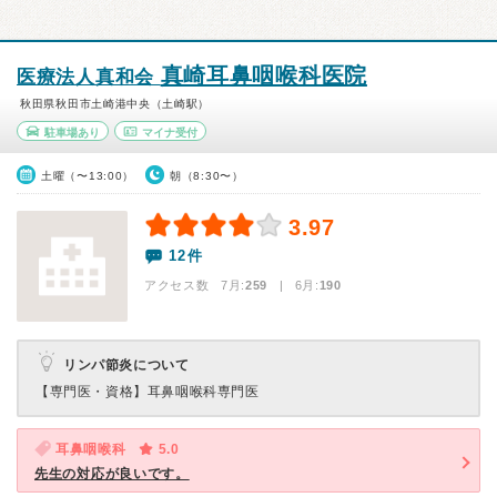
真崎耳鼻咽喉科医院
医療法人真和会
秋田県秋田市土崎港中央（土崎駅）
駐車場あり
マイナ受付
土曜（〜13:00）
朝（8:30〜）
3.97
12件
アクセス数 7月:
259
| 6月:
190
リンパ節炎について
【専門医・資格】
耳鼻咽喉科専門医
耳鼻咽喉科
5.0
先生の対応が良いです。