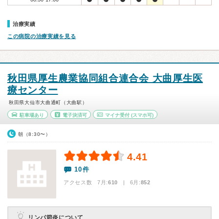
治療実績
この病院の治療実績を見る
秋田県厚生農業協同組合連合会 大曲厚生医
療センター
秋田県大仙市大曲通町（大曲駅）
駐車場あり
電子決済可
マイナ受付
(スマホ可)
朝（8:30〜）
4.41
10件
アクセス数 7月:
610
| 6月:
852
リンパ節炎について