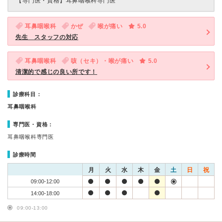
【専門医・資格】
耳鼻咽喉科専門医
耳鼻咽喉科
かぜ
喉が痛い
5.0
先生 スタッフの対応
耳鼻咽喉科
咳（セキ）・喉が痛い
5.0
清潔的で感じの良い所です！
診療科目：
耳鼻咽喉科
専門医・資格：
耳鼻咽喉科専門医
診療時間
月
火
水
木
金
土
日
祝
09:00-12:00
14:00-18:00
09:00-13:00