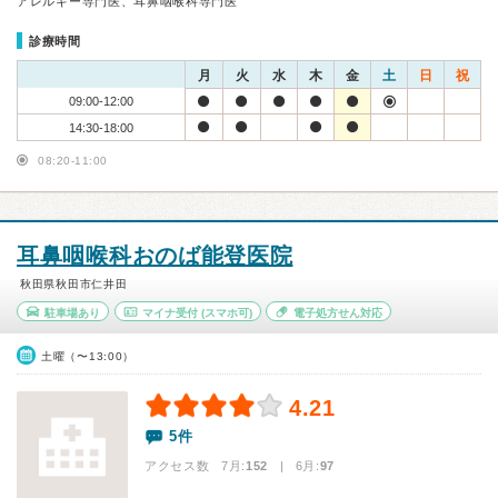
アレルギー専門医、耳鼻咽喉科専門医
診療時間
月
火
水
木
金
土
日
祝
09:00-12:00
14:30-18:00
08:20-11:00
耳鼻咽喉科おのば能登医院
秋田県秋田市仁井田
駐車場あり
マイナ受付
(スマホ可)
電子処方せん対応
土曜（〜13:00）
4.21
5件
アクセス数 7月:
152
| 6月:
97