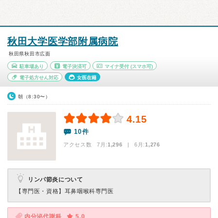
秋田大学医学部附属病院
秋田県秋田市広面
駐車場あり
電子決済可
マイナ受付
(スマホ可)
電子処方せん対応
女医在籍
朝（8:30〜）
4.15
10件
アクセス数 7月:
1,296
| 6月:
1,276
リンパ節炎について
【専門医・資格】
耳鼻咽喉科専門医
内分泌代謝科
5.0