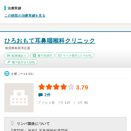
治療実績
この病院の治療実績を見る
ひろおもて耳鼻咽喉科クリニック
秋田県秋田市広面
駐車場あり
電子決済可
マイナ受付
(スマホ可)
電子処方せん対応
土曜（〜14:00）
3.79
2件
アクセス数 7月:
137
| 6月:
95
リンパ節炎について
【専門医・資格】
耳鼻咽喉科専門医