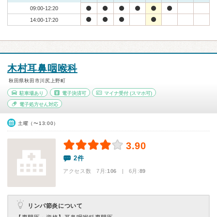
09:00-12:20
14:00-17:20
木村耳鼻咽喉科
秋田県秋田市川尻上野町
駐車場あり
電子決済可
マイナ受付
(スマホ可)
電子処方せん対応
土曜（〜13:00）
3.90
2件
アクセス数 7月:
106
| 6月:
89
リンパ節炎について