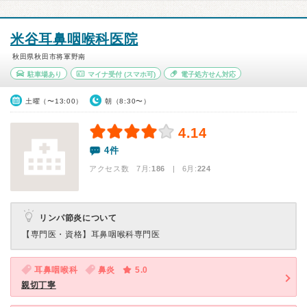
米谷耳鼻咽喉科医院
秋田県秋田市将軍野南
駐車場あり
マイナ受付
(スマホ可)
電子処方せん対応
土曜（〜13:00）
朝（8:30〜）
4.14
4件
アクセス数 7月:
186
| 6月:
224
リンパ節炎について
【専門医・資格】
耳鼻咽喉科専門医
耳鼻咽喉科
鼻炎
5.0
親切丁寧