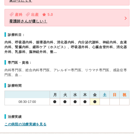
良かったです
産科
出産
5.0
看護師さんが優しい！
診療科目：
内科、呼吸器内科、循環器内科、消化器内科、内分泌代謝科、神経内科、血液
内科、腎臓内科、緩和ケア（ホスピス）、呼吸器外科、心臓血管外科、消化器
外科、乳腺科、脳神経外科、整…
専門医・資格：
内科専門医、総合内科専門医、アレルギー専門医、リウマチ専門医、感染症専
門医、血…
診療時間
月
火
水
木
金
土
日
祝
08:30-17:00
治療実績
この病院の治療実績を見る