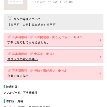
アクセス数 7月:
254
| 6月:
193
リンパ節炎について
【専門医・資格】
耳鼻咽喉科専門医
耳鼻咽喉科
耳の閉塞感・聞こえづらい
4.5
丁寧に対応してもらえました。
耳鼻咽喉科
中耳炎
4.5
スタッフの対応手厚い
耳鼻咽喉科
発熱・喉が痛い
4.5
信頼できる先生
診療科目：
アレルギー科、耳鼻咽喉科
専門医・資格：