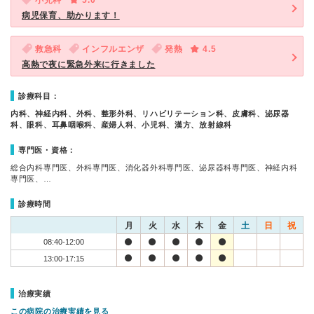
小児科
5.0
病児保育、助かります！
救急科
インフルエンザ
発熱
4.5
高熱で夜に緊急外来に行きました
診療科目：
内科、神経内科、外科、整形外科、リハビリテーション科、皮膚科、泌尿器
科、眼科、耳鼻咽喉科、産婦人科、小児科、漢方、放射線科
専門医・資格：
総合内科専門医、外科専門医、消化器外科専門医、泌尿器科専門医、神経内科
専門医、…
診療時間
月
火
水
木
金
土
日
祝
08:40-12:00
13:00-17:15
治療実績
この病院の治療実績を見る