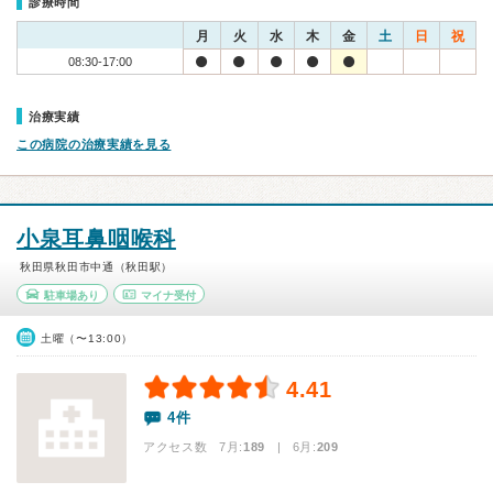
診療時間
月
火
水
木
金
土
日
祝
08:30-17:00
治療実績
この病院の治療実績を見る
小泉耳鼻咽喉科
秋田県秋田市中通（秋田駅）
駐車場あり
マイナ受付
土曜（〜13:00）
4.41
4件
アクセス数 7月:
189
| 6月:
209