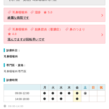
耳鼻咽喉科
湿疹
5.0
綺麗な病院です
耳鼻咽喉科
副鼻腔炎（蓄膿症）
鼻のつまり
4.0
混んでますが回転早いです
診療科目：
耳鼻咽喉科
専門医・資格：
耳鼻咽喉科専門医
診療時間
月
火
水
木
金
土
日
祝
09:00-12:00
14:00-18:00
09:00-14:00