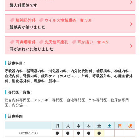
婦人科受診です
脳神経外科
ウイルス性髄膜炎
5.0
髄膜炎が治りました
耳鼻咽喉科
先天性耳瘻孔
耳が痛い
4.5
耳がきれいに治りました
診療科目：
呼吸器内科、循環器内科、消化器内科、内分泌代謝科、糖尿病科、神経内科、
血液内科、腎臓内科、緩和ケア（ホスピス）、外科、呼吸器外科、心臓血管外
科、消化器外科、乳腺科、脳神…
専門医・資格：
総合内科専門医、アレルギー専門医、血液専門医、外科専門医、糖尿病専門
医、内分泌…
診療時間
月
火
水
木
金
土
日
祝
08:30-17:00