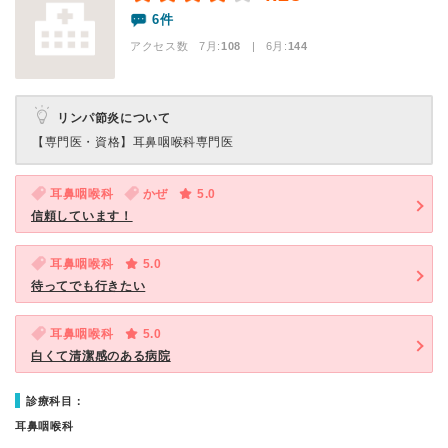
6件
アクセス数 7月:
108
| 6月:
144
リンパ節炎について
【専門医・資格】
耳鼻咽喉科専門医
耳鼻咽喉科
かぜ
5.0
信頼しています！
耳鼻咽喉科
5.0
待ってでも行きたい
耳鼻咽喉科
5.0
白くて清潔感のある病院
診療科目：
耳鼻咽喉科