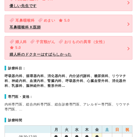
優しい先生です
耳鼻咽喉科
めまい
5.0
耳鼻咽喉科 K医師
婦人科
子宮頸がん
おりものの異常（女性）
5.0
婦人科のドクターはすばらしかった
診療科目：
呼吸器内科、循環器内科、消化器内科、内分泌代謝科、糖尿病科、リウマチ
科、神経内科、血液内科、腎臓内科、呼吸器外科、心臓血管外科、消化器外
科、乳腺科、脳神経外科、整形外科…
専門医・資格：
内科専門医、総合内科専門医、総合診療専門医、アレルギー専門医、リウマチ
専門医、…
診療時間
月
火
水
木
金
土
日
祝
08:30-17:00