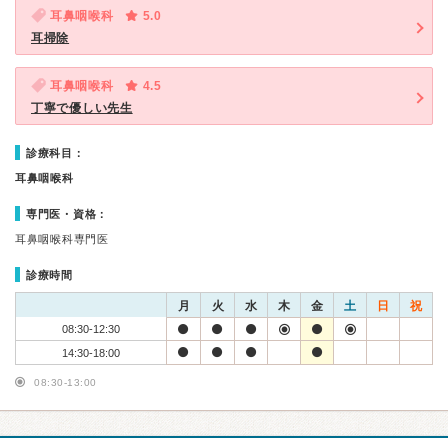
耳鼻咽喉科
5.0
耳掃除
耳鼻咽喉科
4.5
丁寧で優しい先生
診療科目：
耳鼻咽喉科
専門医・資格：
耳鼻咽喉科専門医
診療時間
月
火
水
木
金
土
日
祝
08:30-12:30
14:30-18:00
08:30-13:00