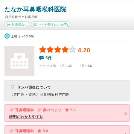
たなか耳鼻咽喉科医院
秋田県能代市彩霞長根
駐車場あり
マイナ受付
(スマホ可)
土曜（〜13:00）
4.20
5件
アクセス数 7月:
132
| 6月:
156
リンパ節炎について
【専門医・資格】
耳鼻咽喉科専門医
耳鼻咽喉科
鼻のつまり
5.0
説明がわかりやすい
耳鼻咽喉科
5.0