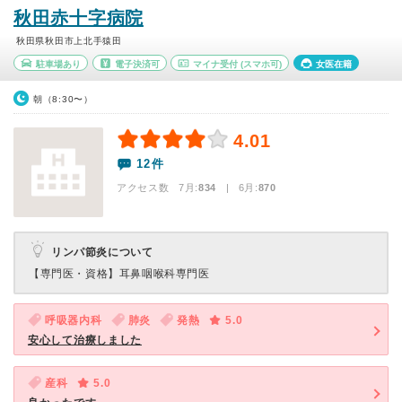
秋田赤十字病院
秋田県秋田市上北手猿田
駐車場あり
電子決済可
マイナ受付
(スマホ可)
女医在籍
朝（8:30〜）
4.01
12件
アクセス数 7月:
834
| 6月:
870
リンパ節炎について
【専門医・資格】
耳鼻咽喉科専門医
呼吸器内科
肺炎
発熱
5.0
安心して治療しました
産科
5.0