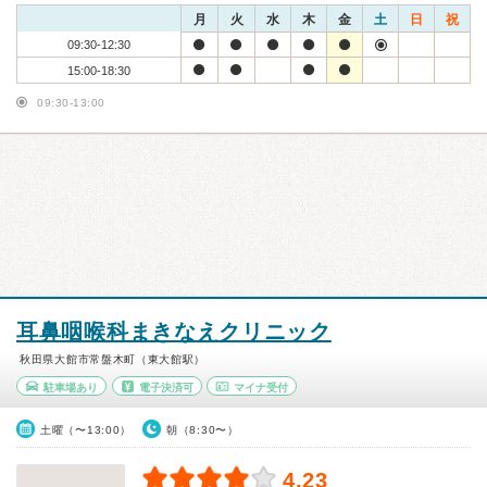
月
火
水
木
金
土
日
祝
09:30-12:30
15:00-18:30
09:30-13:00
耳鼻咽喉科まきなえクリニック
秋田県大館市常盤木町（東大館駅）
駐車場あり
電子決済可
マイナ受付
土曜（〜13:00）
朝（8:30〜）
4.23