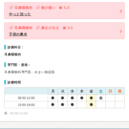
耳鼻咽喉科
喉が痛い
5.0
やっと治った
耳鼻咽喉科
鼻水が出る
4.5
子供の鼻水
診療科目：
耳鼻咽喉科
専門医・資格：
耳鼻咽喉科専門医、めまい相談医
診療時間
月
火
水
木
金
土
日
祝
08:30-12:00
15:00-18:00
08:30-13:00