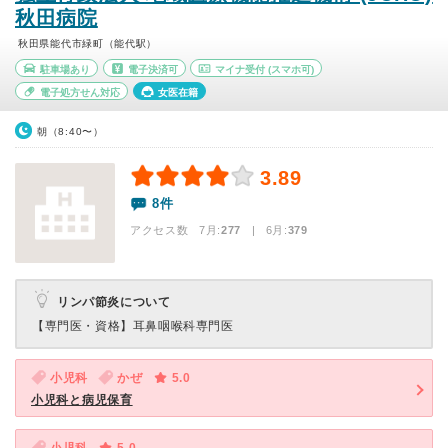
秋田病院
秋田県能代市緑町（能代駅）
駐車場あり
電子決済可
マイナ受付
(スマホ可)
電子処方せん対応
女医在籍
朝（8:40〜）
3.89
8件
アクセス数 7月:
277
| 6月:
379
リンパ節炎について
【専門医・資格】
耳鼻咽喉科専門医
小児科
かぜ
5.0
小児科と病児保育