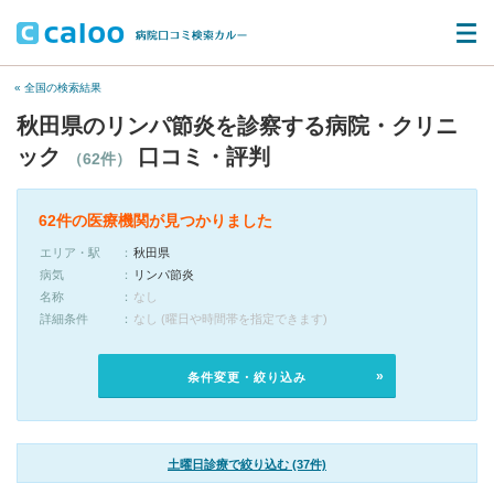
« 全国の検索結果
秋田県のリンパ節炎を診察する病院・クリニ
ック
口コミ・評判
（62件）
62件の医療機関が見つかりました
エリア・駅
秋田県
病気
リンパ節炎
名称
なし
詳細条件
なし (曜日や時間帯を指定できます)
条件変更・絞り込み
土曜日診療で絞り込む (37件)