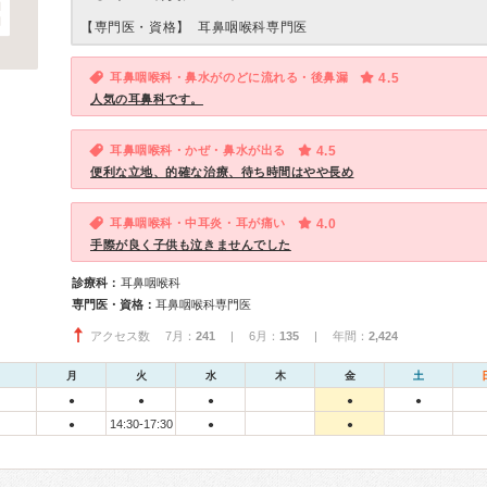
【専門医・資格】
耳鼻咽喉科専門医
耳鼻咽喉科・鼻水がのどに流れる・後鼻漏
4.5
人気の耳鼻科です。
耳鼻咽喉科・かぜ・鼻水が出る
4.5
便利な立地、的確な治療、待ち時間はやや長め
耳鼻咽喉科・中耳炎・耳が痛い
4.0
手際が良く子供も泣きませんでした
診療科：
耳鼻咽喉科
専門医・資格：
耳鼻咽喉科専門医
アクセス数 7月：
241
| 6月：
135
| 年間：
2,424
月
火
水
木
金
土
●
●
●
●
●
14:30-17:30
●
●
●