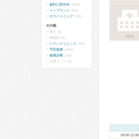
歯科口腔外科
(18件)
インプラント
(8件)
ホワイトニング
(7件)
その他
漢方
(0)
診療所
救急科
(0)
ペインクリニック
(1件)
予防接種
(43件)
健康診断
(1件)
人間ドック
(0)
09:00-12:30