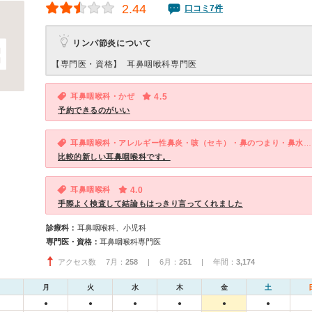
2.44
口コミ7件
リンパ節炎について
【専門医・資格】
耳鼻咽喉科専門医
耳鼻咽喉科・かぜ
4.5
予約できるのがいい
耳鼻咽喉科・アレルギー性鼻炎・咳（セキ）・鼻のつまり・鼻水が出る・耳の閉塞感・聞こえづらい
比較的新しい耳鼻咽喉科です。
耳鼻咽喉科
4.0
手際よく検査して結論もはっきり言ってくれました
診療科：
耳鼻咽喉科、小児科
専門医・資格：
耳鼻咽喉科専門医
アクセス数 7月：
258
| 6月：
251
| 年間：
3,174
月
火
水
木
金
土
●
●
●
●
●
●