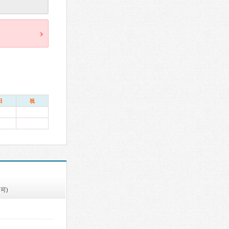
日
祝
可)