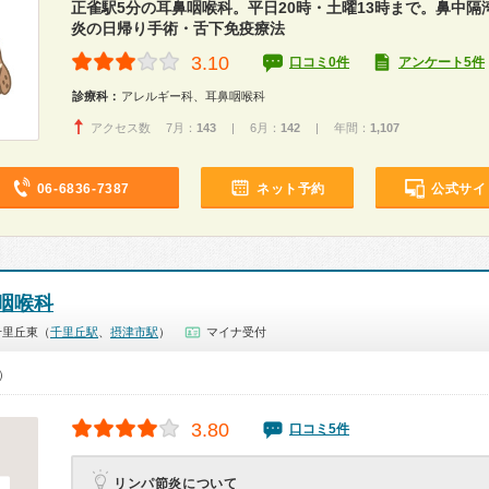
正雀駅5分の耳鼻咽喉科。平日20時・土曜13時まで。鼻中隔
炎の日帰り手術・舌下免疫療法
3.10
口コミ0件
アンケート5件
診療科：
アレルギー科、耳鼻咽喉科
アクセス数 7月：
143
| 6月：
142
| 年間：
1,107
06-6836-7387
ネット予約
公式サイ
咽喉科
千里丘東（
千里丘駅
、
摂津市駅
）
マイナ受付
0）
3.80
口コミ5件
リンパ節炎について