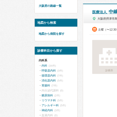
大阪府の路線一覧
中
医療法人
大阪府摂津市
地図から検索
土曜（〜12:3
地図から病院を探す
診療科目から探す
内科系
内科
(34件)
呼吸器内科
診療所
(3件)
循環器内科
(7件)
消化器内科
(5件)
胃腸科
(7件)
内分泌代謝科
(0)
糖尿病科
(2件)
リウマチ科
(5件)
アレルギー科
(5件)
神経内科
(3件)
血液内科
(0)