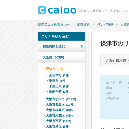
病院口コミ検索カルー - 摂津市のリン
病院口コミ検索カルー
病院検索
リンパ節炎
大阪
エリアを絞り込む
摂津市の
都道府県を選択
大阪府
(683件)
大阪府摂津市
摂津市
(5件)
正雀本町
(1件)
千里丘
(1件)
エリア・駅
千里丘東
(2件)
病気
鳥飼八防
(1件)
名称
詳細条件
大阪市すべて
(262件)
大阪市都島区
(12件)
大阪市福島区
(8件)
大阪市此花区
(4件)
大阪市西区
(11件)
大阪市港区
(8件)