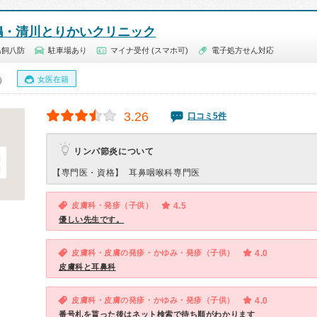
嶋・清川とりかいクリニック
鳥飼八防
駐車場あり
マイナ受付 (スマホ可)
電子処方せん対応
女医在籍
0）
3.26
口コミ5件
リンパ節炎について
【専門医・資格】
耳鼻咽喉科専門医
皮膚科・発疹（子供）
4.5
優しい先生です。
皮膚科・皮膚の発疹・かゆみ・発疹（子供）
4.0
皮膚科と耳鼻科
皮膚科・皮膚の発疹・かゆみ・発疹（子供）
4.0
番号札を貰った後はネット検索で待ち順がわかります