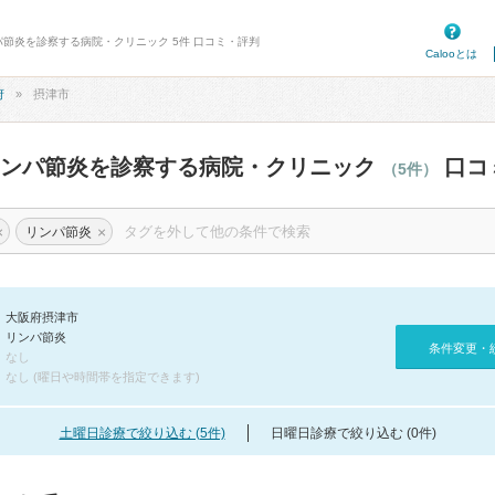
パ節炎を診察する病院・クリニック 5件 口コミ・評判
Calooとは
府
摂津市
リンパ節炎を診察する病院・クリニック
口コ
（5件）
×
×
リンパ節炎
大阪府摂津市
リンパ節炎
条件変更・
なし
なし (曜日や時間帯を指定できます)
土曜日診療で絞り込む (5件)
日曜日診療で絞り込む (0件)