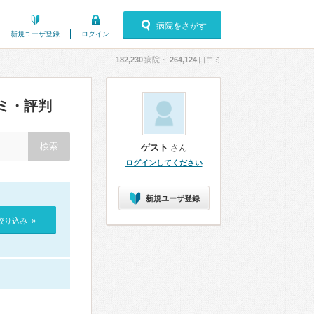
病院をさがす
新規ユーザ登録
ログイン
182,230
病院・
264,124
口コミ
ミ・評判
ゲスト
さん
ログインしてください
新規ユーザ登録
絞り込み »