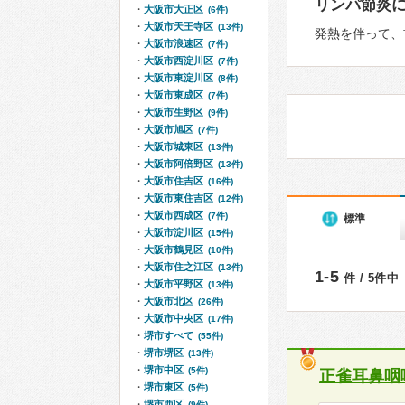
リンパ節炎
大阪市大正区
(6件)
大阪市天王寺区
(13件)
発熱を伴って、
大阪市浪速区
(7件)
大阪市西淀川区
(7件)
大阪市東淀川区
(8件)
大阪市東成区
(7件)
大阪市生野区
(9件)
大阪市旭区
(7件)
大阪市城東区
(13件)
大阪市阿倍野区
(13件)
大阪市住吉区
(16件)
大阪市東住吉区
(12件)
大阪市西成区
(7件)
標準
大阪市淀川区
(15件)
大阪市鶴見区
(10件)
大阪市住之江区
(13件)
1-5
件 / 5件中
大阪市平野区
(13件)
大阪市北区
(26件)
大阪市中央区
(17件)
堺市すべて
(55件)
堺市堺区
(13件)
堺市中区
(5件)
正雀耳鼻咽
堺市東区
(5件)
堺市西区
(9件)