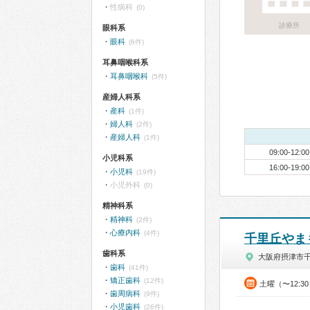
性病科
(0)
診療所
眼科系
眼科
(6件)
耳鼻咽喉科系
耳鼻咽喉科
(5件)
産婦人科系
産科
(1件)
婦人科
(2件)
産婦人科
(1件)
09:00-12:00
小児科系
16:00-19:00
小児科
(19件)
小児外科
(0)
精神科系
精神科
(2件)
心療内科
(4件)
千里丘やま
歯科系
大阪府摂津市
歯科
(41件)
矯正歯科
(12件)
土曜（〜12:3
歯周病科
(9件)
小児歯科
(26件)