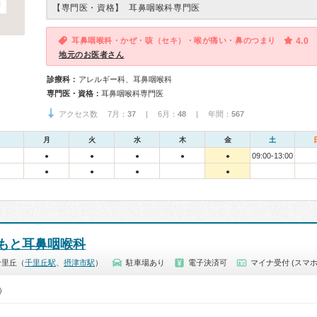
【専門医・資格】
耳鼻咽喉科専門医
耳鼻咽喉科・かぜ・咳（セキ）・喉が痛い・鼻のつまり
4.0
地元のお医者さん
診療科：
アレルギー科、耳鼻咽喉科
専門医・資格：
耳鼻咽喉科専門医
アクセス数 7月：
37
| 6月：
48
| 年間：
567
月
火
水
木
金
土
09:00-13:00
●
●
●
●
●
●
●
●
●
もと耳鼻咽喉科
千里丘（
千里丘駅
、
摂津市駅
）
駐車場あり
電子決済可
マイナ受付 (スマホ
0）