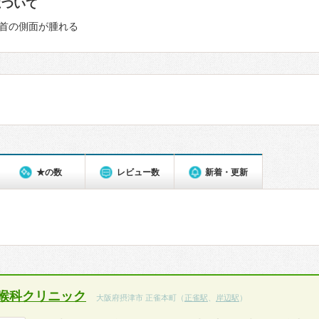
について
首の側面が腫れる
★の数
レビュー数
新着・更新
喉科クリニック
大阪府摂津市 正雀本町（
正雀駅
、
岸辺駅
）