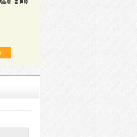
湾曲症・副鼻腔
ト