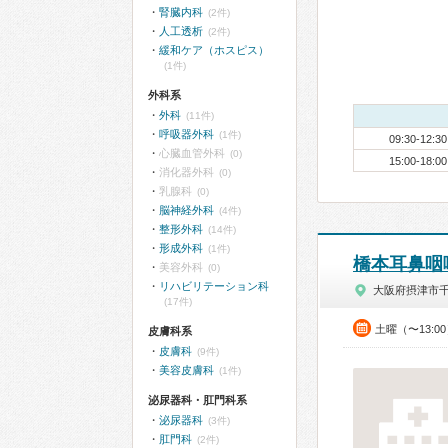
腎臓内科
(2件)
人工透析
(2件)
緩和ケア（ホスピス）
(1件)
外科系
外科
(11件)
呼吸器外科
(1件)
09:30-12:30
心臓血管外科
(0)
15:00-18:00
消化器外科
(0)
乳腺科
(0)
脳神経外科
(4件)
整形外科
(14件)
形成外科
(1件)
橋本耳鼻咽
美容外科
(0)
リハビリテーション科
大阪府摂津市
(17件)
土曜（〜13:0
皮膚科系
皮膚科
(9件)
美容皮膚科
(1件)
泌尿器科・肛門科系
泌尿器科
(3件)
肛門科
(2件)