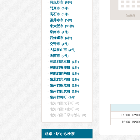
羽曳野市
(6件)
門真市
(9件)
高石市
(5件)
診療所
藤井寺市
(5件)
東大阪市
(33件)
泉南市
(4件)
四條畷市
(4件)
交野市
(4件)
大阪狭山市
(4件)
阪南市
(6件)
三島郡島本町
(1件)
豊能郡豊能町
(1件)
豊能郡能勢町
(1件)
泉北郡忠岡町
(1件)
泉南郡熊取町
(1件)
泉南郡田尻町
(1件)
泉南郡岬町
(1件)
南河内郡太子町
(0)
南河内郡河南町
(0)
南河内郡千早赤阪村
09:00-12:00
(0)
16:00-19:00
路線・駅から検索