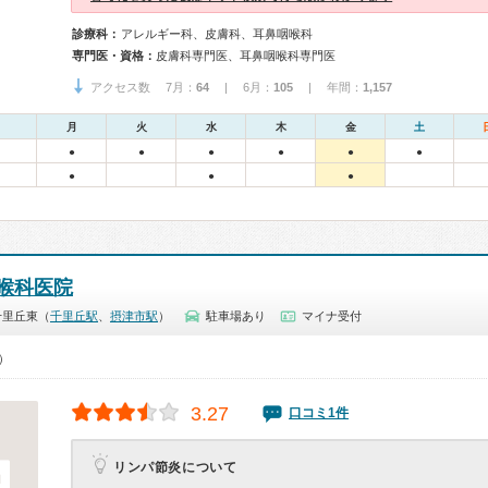
診療科：
アレルギー科、皮膚科、耳鼻咽喉科
専門医・資格：
皮膚科専門医、耳鼻咽喉科専門医
アクセス数 7月：
64
| 6月：
105
| 年間：
1,157
月
火
水
木
金
土
●
●
●
●
●
●
●
●
●
喉科医院
千里丘東（
千里丘駅
、
摂津市駅
）
駐車場あり
マイナ受付
0）
3.27
口コミ1件
リンパ節炎について