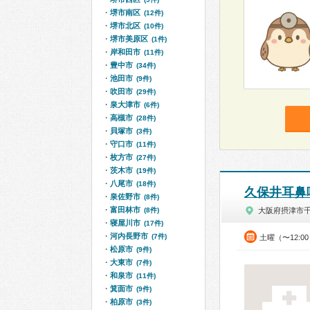
堺市南区
(12件)
堺市北区
(10件)
堺市美原区
(1件)
岸和田市
(11件)
豊中市
(34件)
池田市
(9件)
吹田市
(29件)
泉大津市
(6件)
高槻市
(28件)
貝塚市
(3件)
守口市
(11件)
枚方市
(27件)
茨木市
(19件)
八尾市
(18件)
久保井耳鼻
泉佐野市
(8件)
富田林市
(8件)
大阪府摂津市
寝屋川市
(17件)
河内長野市
(7件)
土曜（〜12:0
松原市
(9件)
大東市
(7件)
和泉市
(11件)
箕面市
(9件)
柏原市
(3件)