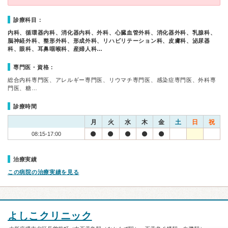
診療科目：
内科、循環器内科、消化器内科、外科、心臓血管外科、消化器外科、乳腺科、
脳神経外科、整形外科、形成外科、リハビリテーション科、皮膚科、泌尿器
科、眼科、耳鼻咽喉科、産婦人科…
専門医・資格：
総合内科専門医、アレルギー専門医、リウマチ専門医、感染症専門医、外科専
門医、糖…
診療時間
月
火
水
木
金
土
日
祝
08:15-17:00
治療実績
この病院の治療実績を見る
よしこクリニック