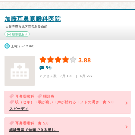
加藤耳鼻咽喉科医院
大阪府堺市北区百舌鳥陵南町
駐車場あり
土曜（〜12:00）
3.88
5件
アクセス数 7月:
195
| 6月:
227
耳鼻咽喉科
咽頭炎
咳（セキ）・喉が痛い・声が枯れる・ノドの渇き
5.0
スピーディ
耳鼻咽喉科
5.0
経験豊富で信頼できる感じ。