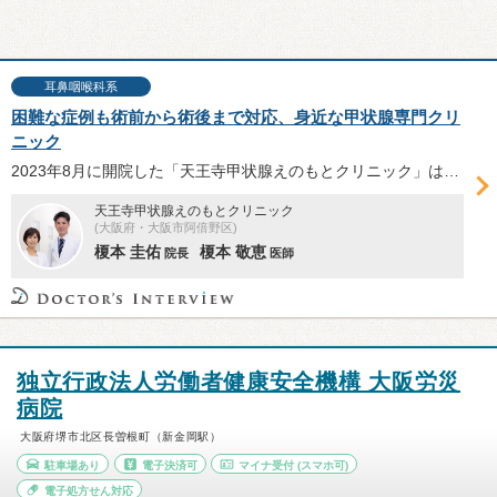
耳鼻咽喉科系
困難な症例も術前から術後まで対応、身近な甲状腺専門クリ
ニック
2023年8月に開院した「天王寺甲状腺えのもとクリニック」は、甲状腺疾患の手術経験豊富な医師の診察を身近で受けられる。開業への思いや、複数の専門医による診療体制、手術前から術後まで一貫管理できる強みなどを榎本圭佑院長・榎本敬恵医師に伺った。
天王寺甲状腺えのもとクリニック
(大阪府・大阪市阿倍野区)
榎本 圭佑
榎本 敬恵
院長
医師
独立行政法人労働者健康安全機構 大阪労災
病院
大阪府堺市北区長曽根町（新金岡駅）
駐車場あり
電子決済可
マイナ受付
(スマホ可)
電子処方せん対応