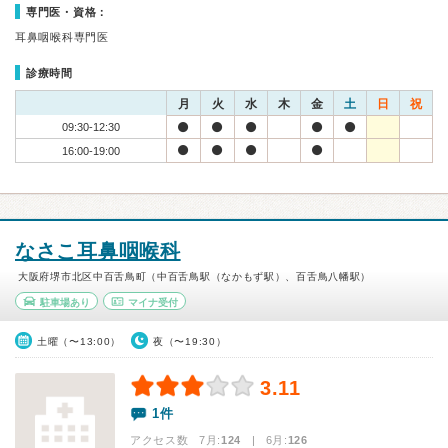
専門医・資格：
耳鼻咽喉科専門医
診療時間
月
火
水
木
金
土
日
祝
09:30-12:30
16:00-19:00
なさこ耳鼻咽喉科
大阪府堺市北区中百舌鳥町（中百舌鳥駅（なかもず駅）、百舌鳥八幡駅）
駐車場あり
マイナ受付
土曜（〜13:00）
夜（〜19:30）
3.11
1件
アクセス数 7月:
124
| 6月:
126