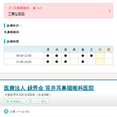
耳鼻咽喉科
4.5
丁寧な対応
診療科目：
耳鼻咽喉科
診療時間
月
火
水
木
金
土
日
祝
09:00-12:00
17:00-19:00
医療法人 緑秀会 笹井耳鼻咽喉科医院
大阪府堺市北区北花田町（北花田駅）
駐車場あり
マイナ受付
土曜（〜12:00）