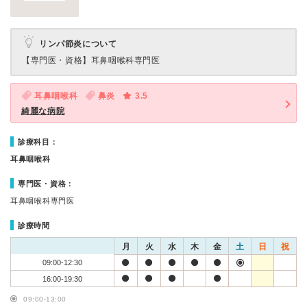
リンパ節炎について
【専門医・資格】
耳鼻咽喉科専門医
耳鼻咽喉科
鼻炎
3.5
綺麗な病院
診療科目：
耳鼻咽喉科
専門医・資格：
耳鼻咽喉科専門医
診療時間
月
火
水
木
金
土
日
祝
09:00-12:30
16:00-19:30
09:00-13:00