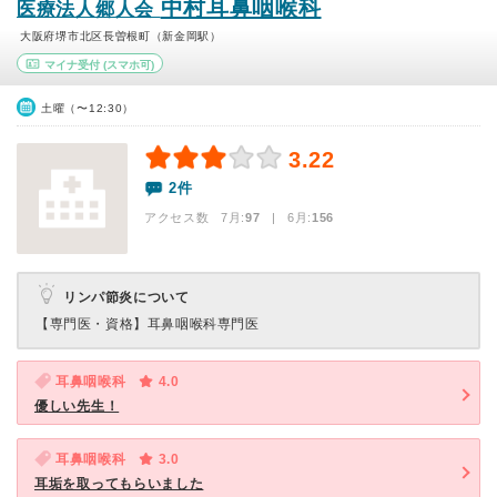
中村耳鼻咽喉科
医療法人郷人会
大阪府堺市北区長曽根町（新金岡駅）
マイナ受付
(スマホ可)
土曜（〜12:30）
3.22
2件
アクセス数 7月:
97
| 6月:
156
リンパ節炎について
【専門医・資格】
耳鼻咽喉科専門医
耳鼻咽喉科
4.0
優しい先生！
耳鼻咽喉科
3.0
耳垢を取ってもらいました