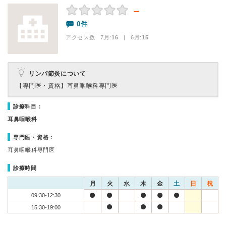
－
0件
アクセス数 7月:
16
| 6月:
15
リンパ節炎について
【専門医・資格】
耳鼻咽喉科専門医
診療科目：
耳鼻咽喉科
専門医・資格：
耳鼻咽喉科専門医
診療時間
月
火
水
木
金
土
日
祝
09:30-12:30
15:30-19:00