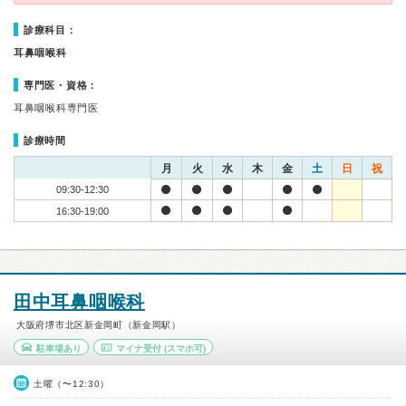
診療科目：
耳鼻咽喉科
専門医・資格：
耳鼻咽喉科専門医
診療時間
月
火
水
木
金
土
日
祝
09:30-12:30
16:30-19:00
田中耳鼻咽喉科
大阪府堺市北区新金岡町（新金岡駅）
駐車場あり
マイナ受付
(スマホ可)
土曜（〜12:30）