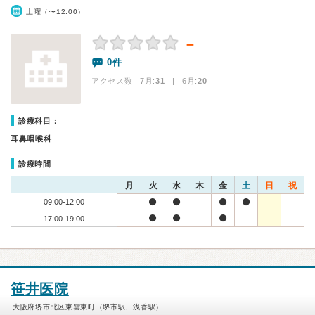
土曜（〜12:00）
－
0件
アクセス数 7月:
31
| 6月:
20
診療科目：
耳鼻咽喉科
診療時間
月
火
水
木
金
土
日
祝
09:00-12:00
17:00-19:00
笹井医院
大阪府堺市北区東雲東町（堺市駅、浅香駅）