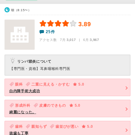
朝（8:15〜）
3.89
25件
アクセス数 7月:
3,017
| 6月:
3,967
リンパ節炎について
【専門医・資格】
耳鼻咽喉科専門医
眼科
二重に見える・かすむ
5.0
白内障手術大成功
形成外科
皮膚のできもの
5.0
綺麗になった。
歯科
親知らず
歯並びが悪い
5.0
抜歯も丁寧