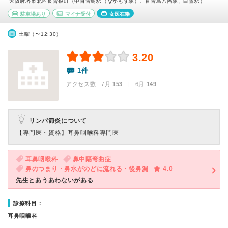
大阪府堺市北区長曽根町（中百舌鳥駅（なかもず駅）、百舌鳥八幡駅、白鷺駅）
駐車場あり
マイナ受付
女医在籍
土曜（〜12:30）
3.20
1件
アクセス数 7月:
153
| 6月:
149
リンパ節炎について
【専門医・資格】
耳鼻咽喉科専門医
耳鼻咽喉科
鼻中隔弯曲症
鼻のつまり・鼻水がのどに流れる・後鼻漏
4.0
先生とあうあわないがある
診療科目：
耳鼻咽喉科