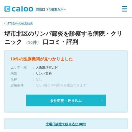
« 堺市全体の検索結果
堺市北区のリンパ節炎を診察する病院・クリ
ニック
口コミ・評判
（10件）
10件の医療機関が見つかりました
エリア・駅
大阪府堺市北区
病気
リンパ節炎
名称
なし
詳細条件
なし (曜日や時間帯を指定できます)
条件変更・絞り込み
土曜日診療で絞り込む (8件)