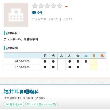
－
0件
アクセス数 7月:
19
| 6月:
13
診療科目：
アレルギー科、耳鼻咽喉科
診療時間
月
火
水
木
金
土
日
祝
09:00-12:00
16:00-19:00
福井耳鼻咽喉科
大阪府堺市北区北長尾町（堺市駅）
駐車場あり
マイナ受付
(スマホ可)