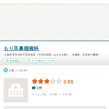
もり耳鼻咽喉科
大阪府堺市北区中百舌鳥町（中百舌鳥駅（なかもず駅）、白鷺駅、百舌鳥八幡駅）
駐車場あり
マイナ受付
(スマホ可)
土曜（〜12:30）
3.00
1件
アクセス数 7月:
88
| 6月:
83