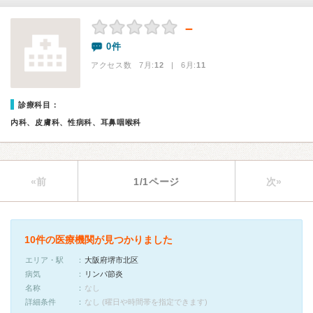
－
0件
アクセス数 7月:
12
| 6月:
11
診療科目：
内科、皮膚科、性病科、耳鼻咽喉科
«前
1/1ページ
次»
10件の医療機関が見つかりました
エリア・駅
大阪府堺市北区
病気
リンパ節炎
名称
なし
詳細条件
なし (曜日や時間帯を指定できます)