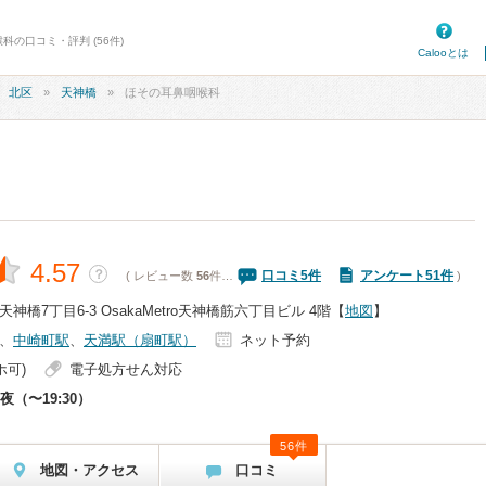
科の口コミ・評判 (56件)
Calooとは
北区
天神橋
ほその耳鼻咽喉科
4.57
？
口コミ
5
件
アンケート51件
( レビュー数
56
件…
)
橋7丁目6-3 OsakaMetro天神橋筋六丁目ビル 4階
【
地図
】
、
中崎町駅
、
天満駅（扇町駅）
ネット予約
ホ可)
電子処方せん対応
夜（〜19:30）
56件
地図・アクセス
口コミ