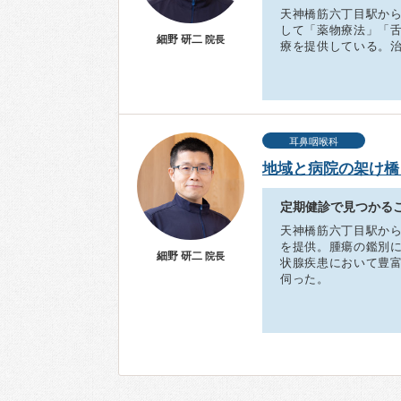
天神橋筋六丁目駅から
して「薬物療法」「
細野 研二
院長
療を提供している。
耳鼻咽喉科
地域と病院の架け橋
定期健診で見つかる
天神橋筋六丁目駅から
を提供。腫瘍の鑑別
細野 研二
院長
状腺疾患において豊
伺った。