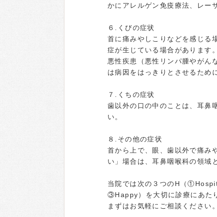
かにアレルゲン免疫療法、レー
６.くびの症状
首に痛みやしこりなどを感じる
症が生じている場合があります
悪性疾患（悪性リンパ腫やがん
は病因をはっきりとさせるため
７.くちの症状
歯以外の口の中のことは、耳鼻
い。
８.その他の症状
首から上で、眼、歯以外で痛み
い」場合は、耳鼻咽喉科の領域
当院では次の３つのH（①Hospitality
③Happy）を大切に診療にあた
まずはお気軽にご相談ください