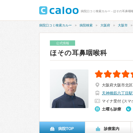
病院口コミ検索カルー - ほその耳鼻咽喉
病院口コミ検索カルー
病院検索
大阪府
大阪市
公式情報
ほその耳鼻咽喉科
大阪府大阪市北区天神
天神橋筋六丁目駅
マイナ受付 (スマ
土曜も診療
病院TOP
診療案内