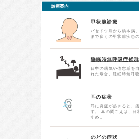
診療案内
甲状腺診療
バセドウ病から橋本病
まで多くの甲状腺疾患の
睡眠時無呼吸症候群
日中の眠気や倦怠感を
れた場合、睡眠時無呼吸
耳の症状
耳に炎症が起きると、
す。 耳の聞こえは、日
すめ…
のどの症状