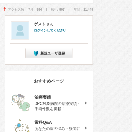
アクセス数 7月：
984
| 6月：
807
| 年間：
11,449
ゲスト
さん
ログインしてください
新規ユーザ登録
おすすめページ
治療実績
DPC対象病院の治療実績・
手術件数を掲載！
歯科Q&A
あなたの歯の悩み・疑問に