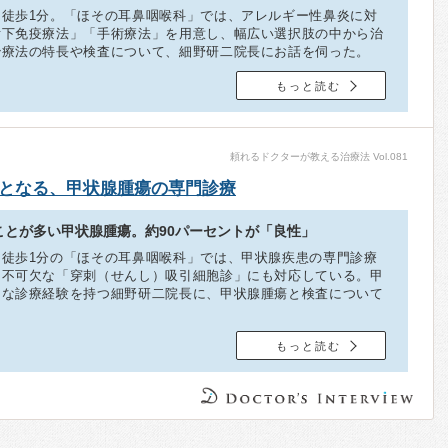
徒歩1分。「ほその耳鼻咽喉科」では、アレルギー性鼻炎に対
舌下免疫療法」「手術療法」を用意し、幅広い選択肢の中から治
治療法の特長や検査について、細野研二院長にお話を伺った。
もっと読む
頼れるドクターが教える治療法 Vol.081
となる、甲状腺腫瘍の専門診療
ことが多い甲状腺腫瘍。約90パーセントが「良性」
徒歩1分の「ほその耳鼻咽喉科」では、甲状腺疾患の専門診療
に不可欠な「穿刺（せんし）吸引細胞診」にも対応している。甲
富な診療経験を持つ細野研二院長に、甲状腺腫瘍と検査について
もっと読む