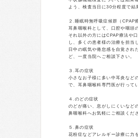
よう、検査当日に30分程度で結
２.睡眠時無呼吸症候群（CPAP
耳鼻咽喉科として、口腔や咽頭
それ以外の方にはCPAP療法や口腔
し、多くの患者様の治療を担当
日中の眠気や倦怠感を自覚され
ど、一度当院へご相談下さい。
３.耳の症状
小さなお子様に多い中耳炎など
で、耳鼻咽喉科専門医が行って
４.のどの症状
のどが痛い、息がしにくいなど
鼻咽喉科へお気軽にご相談くだ
５.鼻の症状
花粉症などアレルギー診療に力