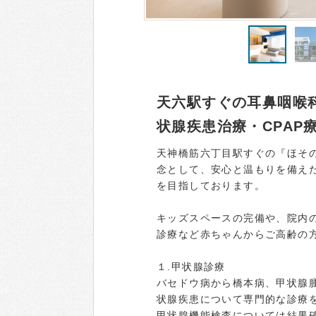
天六駅すぐの耳鼻咽喉
状腺疾患治療・CPAP
天神橋筋六丁目駅すぐの『ほそ
念として、安心と温もりを備え
を目指しております。
キッズスペースの完備や、院内
診療など赤ちゃんからご高齢の
１.甲状腺診療
バセドウ病から橋本病、甲状腺
状腺疾患について専門的な診療
甲状腺機能検査については結果