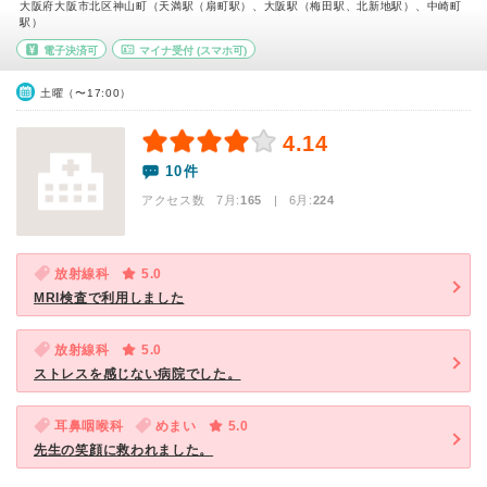
大阪府大阪市北区神山町（天満駅（扇町駅）、大阪駅（梅田駅、北新地駅）、中崎町
駅）
電子決済可
マイナ受付
(スマホ可)
土曜（〜17:00）
4.14
10件
アクセス数 7月:
165
| 6月:
224
放射線科
5.0
MRI検査で利用しました
放射線科
5.0
ストレスを感じない病院でした。
耳鼻咽喉科
めまい
5.0
先生の笑顔に救われました。