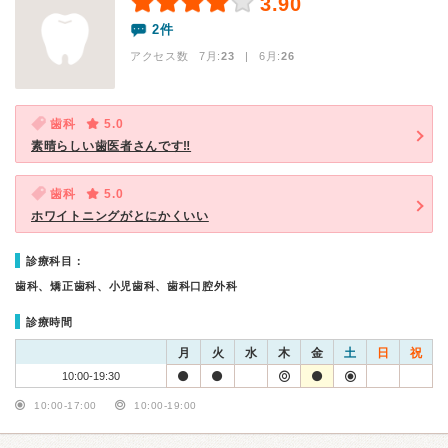
3.90
2件
アクセス数 7月:
23
| 6月:
26
歯科
5.0
素晴らしい歯医者さんです‼️
歯科
5.0
ホワイトニングがとにかくいい
診療科目：
歯科、矯正歯科、小児歯科、歯科口腔外科
診療時間
月
火
水
木
金
土
日
祝
10:00-19:30
10:00-17:00
10:00-19:00