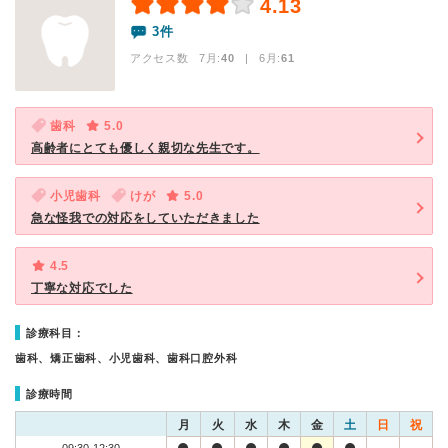
4.13
3件
アクセス数 7月:
40
| 6月:
61
歯科
5.0
高齢者にとても優しく親切な先生です。
小児歯科
けが
5.0
急な怪我での対応をしていただきました
4.5
丁寧な対応でした
診療科目：
歯科、矯正歯科、小児歯科、歯科口腔外科
診療時間
月
火
水
木
金
土
日
祝