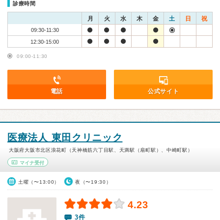
診療時間
月
火
水
木
金
土
日
祝
09:30-11:30
12:30-15:00
09:00-11:30
電話
公式サイト
医療法人 東田クリニック
大阪府大阪市北区浪花町（天神橋筋六丁目駅、天満駅（扇町駅）、中崎町駅）
マイナ受付
土曜（〜13:00）
夜（〜19:30）
4.23
3件