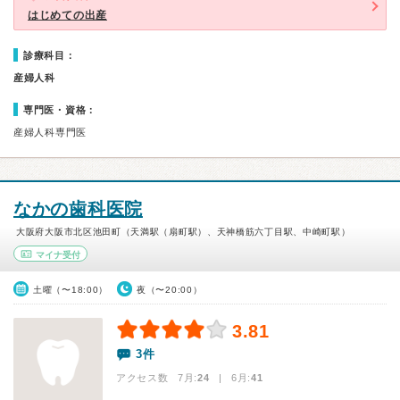
はじめての出産
診療科目：
産婦人科
専門医・資格：
産婦人科専門医
なかの歯科医院
大阪府大阪市北区池田町（天満駅（扇町駅）、天神橋筋六丁目駅、中崎町駅）
マイナ受付
土曜（〜18:00）
夜（〜20:00）
3.81
3件
アクセス数 7月:
24
| 6月:
41