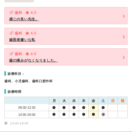
歯科
4.5
感じの良い先生。
歯科
4.5
歯医者嫌いな私
歯科
4.0
歯の痛みがなくなりました。
診療科目：
歯科、小児歯科、歯科口腔外科
診療時間
月
火
水
木
金
土
日
祝
09:30-12:30
14:00-20:00
14:00-18:00