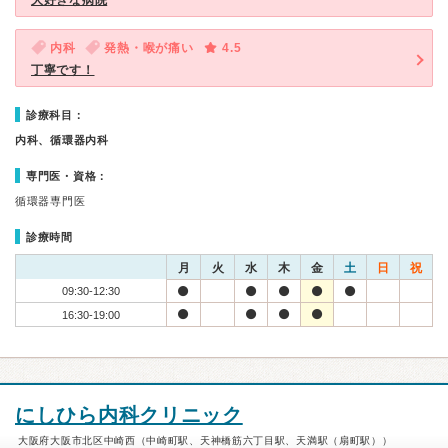
大好きな病院
内科
発熱・喉が痛い
4.5
丁寧です！
診療科目：
内科、循環器内科
専門医・資格：
循環器専門医
診療時間
月
火
水
木
金
土
日
祝
09:30-12:30
16:30-19:00
にしひら内科クリニック
大阪府大阪市北区中崎西（中崎町駅、天神橋筋六丁目駅、天満駅（扇町駅））