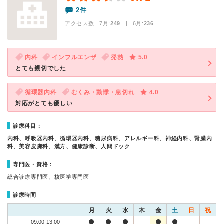
2件
アクセス数 7月:
249
| 6月:
236
内科
インフルエンザ
発熱
5.0
とても親切でした
循環器内科
むくみ・動悸・息切れ
4.0
対応がとても優しい
診療科目：
内科、呼吸器内科、循環器内科、糖尿病科、アレルギー科、神経内科、腎臓内
科、美容皮膚科、漢方、健康診断、人間ドック
専門医・資格：
総合診療専門医、核医学専門医
診療時間
月
火
水
木
金
土
日
祝
09:00-13:00