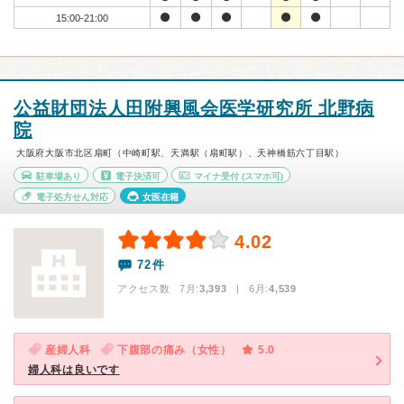
15:00-21:00
公益財団法人田附興風会医学研究所 北野病
院
大阪府大阪市北区扇町（中崎町駅、天満駅（扇町駅）、天神橋筋六丁目駅）
駐車場あり
電子決済可
マイナ受付
(スマホ可)
電子処方せん対応
女医在籍
4.02
72件
アクセス数 7月:
3,393
| 6月:
4,539
産婦人科
下腹部の痛み（女性）
5.0
婦人科は良いです