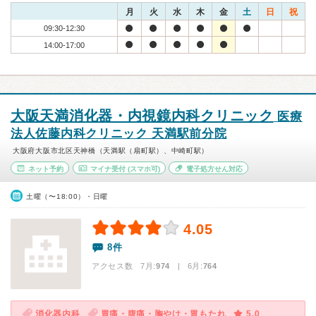
月
火
水
木
金
土
日
祝
09:30-12:30
14:00-17:00
大阪天満消化器・内視鏡内科クリニック
医療
法人佐藤内科クリニック 天満駅前分院
大阪府大阪市北区天神橋（天満駅（扇町駅）、中崎町駅）
ネット予約
マイナ受付
(スマホ可)
電子処方せん対応
土曜（〜18:00）・日曜
4.05
8件
アクセス数 7月:
974
| 6月:
764
消化器内科
胃痛・腹痛・胸やけ・胃もたれ
5.0