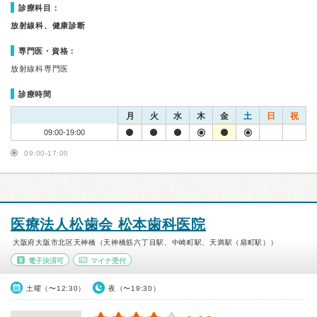
診療科目：
放射線科、健康診断
専門医・資格：
放射線科専門医
診療時間
月
火
水
木
金
土
日
祝
09:00-19:00
09:00-17:00
医療法人松歯会 松本歯科医院
大阪府大阪市北区天神橋（天神橋筋六丁目駅、中崎町駅、天満駅（扇町駅））
電子決済可
マイナ受付
土曜（〜12:30）
夜（〜19:30）