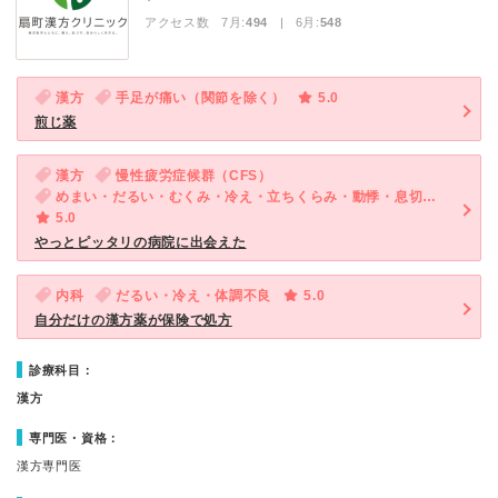
アクセス数 7月:
494
| 6月:
548
漢方
手足が痛い（関節を除く）
5.0
煎じ薬
漢方
慢性疲労症候群（CFS）
めまい・だるい・むくみ・冷え・立ちくらみ・動悸・息切れ・体調不良・疲れ・体重増加
5.0
やっとピッタリの病院に出会えた
内科
だるい・冷え・体調不良
5.0
自分だけの漢方薬が保険で処方
診療科目：
漢方
専門医・資格：
漢方専門医