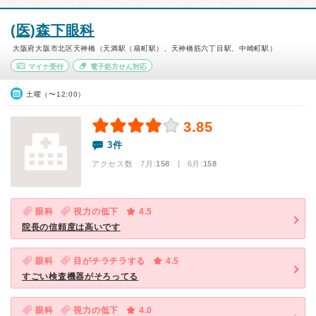
(医)森下眼科
大阪府大阪市北区天神橋（天満駅（扇町駅）、天神橋筋六丁目駅、中崎町駅）
マイナ受付
電子処方せん対応
土曜（〜12:00）
3.85
3件
アクセス数 7月:
158
| 6月:
158
眼科
視力の低下
4.5
院長の信頼度は高いです
眼科
目がチラチラする
4.5
すごい検査機器がそろってる
眼科
視力の低下
4.0