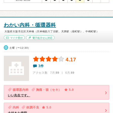
わかい内科・循環器科
大阪府大阪市北区天神橋（天神橋筋六丁目駅、天満駅（扇町駅）、中崎町駅）
マイナ受付
電子処方せん対応
土曜（〜12:30）
4.17
3件
アクセス数 7月:
89
| 6月:
89
循環器内科
胸痛・咳（セキ）
5.0
いい先生です。
内科
体調不良
5.0