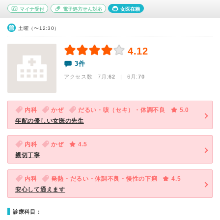
マイナ受付
電子処方せん対応
女医在籍
土曜（〜12:30）
4.12
3件
アクセス数 7月:
62
| 6月:
70
内科
かぜ
だるい・咳（セキ）・体調不良
5.0
年配の優しい女医の先生
内科
かぜ
4.5
親切丁寧
内科
発熱・だるい・体調不良・慢性の下痢
4.5
安心して通えます
診療科目：