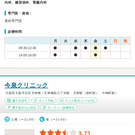
内科、糖尿病科、腎臓内科
専門医・資格：
透析専門医
診療時間
月
火
水
木
金
土
日
祝
09:30-12:30
14:00-16:00
今泉クリニック
大阪府大阪市北区天神橋（天神橋筋六丁目駅、天満駅（扇町駅）、中崎町駅）
電子決済可
ネット予約
マイナ受付
(スマホ可)
電子処方せん対応
オンライン診療対応
土曜（〜21:00）
夜（〜21:00）
3.71