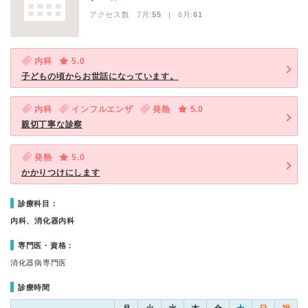
アクセス数 7月:
55
| 6月:
61
内科
5.0
子どもの頃からお世話になっています。
内科
インフルエンザ
発熱
5.0
親切丁寧な診察
発熱
5.0
かかりつけにします
診療科目：
内科、消化器内科
専門医・資格：
消化器病専門医
診療時間