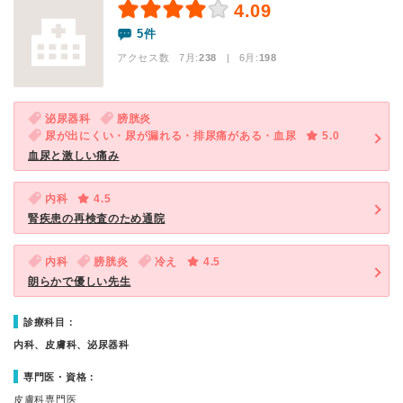
4.09
5件
アクセス数 7月:
238
| 6月:
198
泌尿器科
膀胱炎
尿が出にくい・尿が漏れる・排尿痛がある・血尿
5.0
血尿と激しい痛み
内科
4.5
腎疾患の再検査のため通院
内科
膀胱炎
冷え
4.5
朗らかで優しい先生
診療科目：
内科、皮膚科、泌尿器科
専門医・資格：
皮膚科専門医