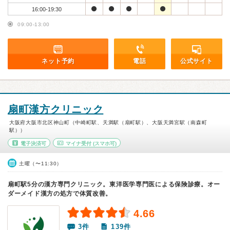
16:00-19:30
09:00-13:00
ネット予約
電話
公式サイト
扇町漢方クリニック
大阪府大阪市北区神山町（中崎町駅、天満駅（扇町駅）、大阪天満宮駅（南森町
駅））
電子決済可
マイナ受付
(スマホ可)
土曜（〜11:30）
扇町駅5分の漢方専門クリニック。東洋医学専門医による保険診療。オー
ダーメイド漢方の処方で体質改善。
4.66
3件
139件