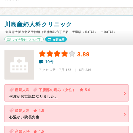
川島産婦人科クリニック
大阪府大阪市北区天神橋（天神橋筋六丁目駅、天満駅（扇町駅）、中崎町駅）
マイナ受付
(スマホ可)
女医在籍
3.89
10件
アクセス数 7月:
187
| 6月:
236
産婦人科
下腹部の痛み（女性）
5.0
何度かお世話になりました。
産婦人科
4.5
心温かい院長先生
産婦人科
4.5