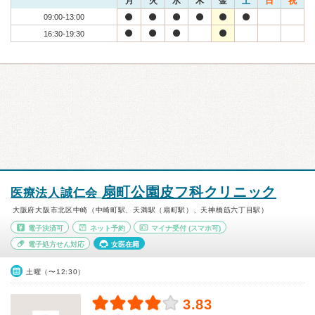
月
火
水
木
金
土
日
祝
09:00-13:00
16:30-19:30
扇町公園皮フ科クリニック
医療法人誠仁会
大阪府大阪市北区中崎（中崎町駅、天満駅（扇町駅）、天神橋筋六丁目駅）
電子決済可
ネット予約
マイナ受付
(スマホ可)
電子処方せん対応
女医在籍
土曜（〜12:30）
3.83