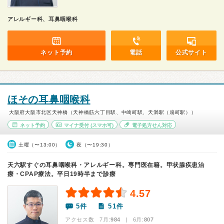
アレルギー科、耳鼻咽喉科
ネット予約
電話
公式サイト
ほその耳鼻咽喉科
大阪府大阪市北区天神橋（天神橋筋六丁目駅、中崎町駅、天満駅（扇町駅））
ネット予約
マイナ受付
(スマホ可)
電子処方せん対応
土曜（〜13:00）
夜（〜19:30）
天六駅すぐの耳鼻咽喉科・アレルギー科。専門医在籍。甲状腺疾患治
療・CPAP療法。平日19時半まで診療
4.57
5件
51件
アクセス数 7月:
984
| 6月:
807