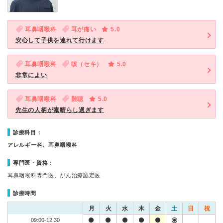
耳鼻咽喉科
耳が痛い
5.0
安心して子供を連れて行けます
耳鼻咽喉科
咳（セキ）
5.0
非常によい
耳鼻咽喉科
難聴
5.0
先生の人柄が素晴らし過ぎます
診療科目：
アレルギー科、耳鼻咽喉科
専門医・資格：
耳鼻咽喉科専門医、がん治療認定医
診療時間
月
火
水
木
金
土
日
祝
09:00-12:30