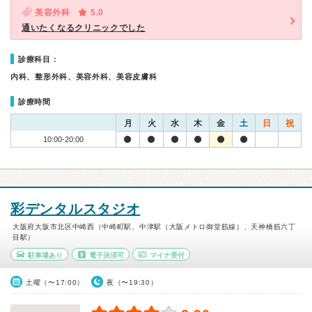
美容外科
5.0
通いたくなるクリニックでした
診療科目：
内科、整形外科、美容外科、美容皮膚科
診療時間
月
火
水
木
金
土
日
祝
10:00-20:00
彩デンタルスタジオ
大阪府大阪市北区中崎西（中崎町駅、中津駅（大阪メトロ御堂筋線）、天神橋筋六丁
目駅）
駐車場あり
電子決済可
マイナ受付
土曜（〜17:00）
夜（〜19:30）