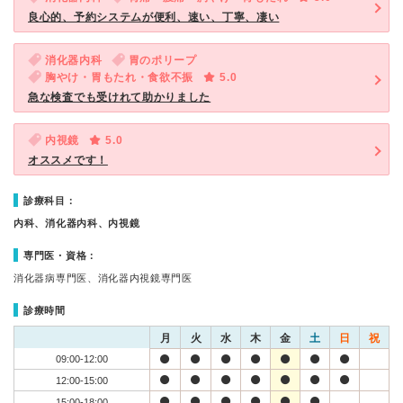
良心的、予約システムが便利、速い、丁寧、凄い
消化器内科
胃のポリープ
胸やけ・胃もたれ・食欲不振
5.0
急な検査でも受けれて助かりました
内視鏡
5.0
オススメです！
診療科目：
内科、消化器内科、内視鏡
専門医・資格：
消化器病専門医、消化器内視鏡専門医
診療時間
月
火
水
木
金
土
日
祝
09:00-12:00
12:00-15:00
15:00-18:00