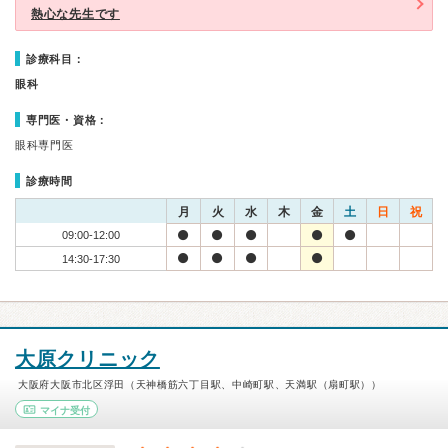
熱心な先生です
診療科目：
眼科
専門医・資格：
眼科専門医
診療時間
月
火
水
木
金
土
日
祝
09:00-12:00
14:30-17:30
大原クリニック
大阪府大阪市北区浮田（天神橋筋六丁目駅、中崎町駅、天満駅（扇町駅））
マイナ受付