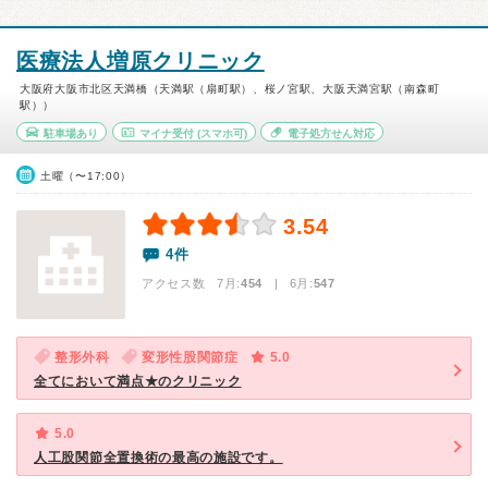
医療法人増原クリニック
大阪府大阪市北区天満橋（天満駅（扇町駅）、桜ノ宮駅、大阪天満宮駅（南森町
駅））
駐車場あり
マイナ受付
(スマホ可)
電子処方せん対応
土曜（〜17:00）
3.54
4件
アクセス数 7月:
454
| 6月:
547
整形外科
変形性股関節症
5.0
全てにおいて満点★のクリニック
5.0
人工股関節全置換術の最高の施設です。