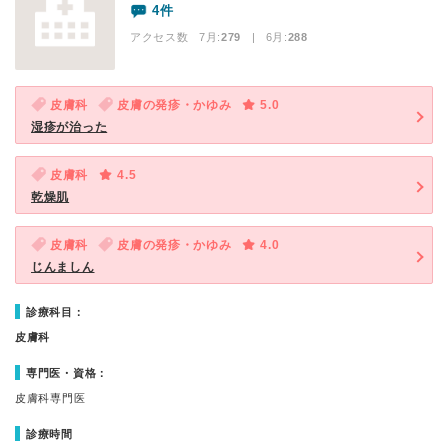
4件
アクセス数 7月:
279
| 6月:
288
皮膚科
皮膚の発疹・かゆみ
5.0
湿疹が治った
皮膚科
4.5
乾燥肌
皮膚科
皮膚の発疹・かゆみ
4.0
じんましん
診療科目：
皮膚科
専門医・資格：
皮膚科専門医
診療時間