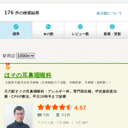
176
件の検索結果
表示順について
標準
★の数
レビュー数
新着・更新
駅周辺
ほその耳鼻咽喉科
大阪府大阪市北区天神橋（天神橋筋六丁目駅、中崎町駅、天満駅（扇町駅））
天六駅すぐの耳鼻咽喉科・アレルギー科。専門医在籍。甲状腺疾患治
療・CPAP療法。平日19時半まで診療
4.57
5件
51件
アクセス数 7月:
984
| 6月:
807