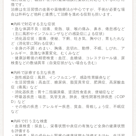
徴です。
治療は生活習慣の改善や薬物療法が中心ですが、手術が必要な場
合は外科など他科と連携して治療を進める役割も担います。
■内科で対応する主な症状
・急な体調不良：頭痛、発熱、咳、喉の痛み、鼻水、倦怠感など
（主に風邪やインフルエンザなどの感染症による症状）
・消化器症状：腹痛、便秘、下痢、吐き気、胸やけ、胃もたれな
ど（消化管に関わる症状）
・全身の不調：めまい、胸痛、息切れ、動悸、不眠、しびれ、ア
レルギー、急激な体重変化、むくみなど
・健康診断後の精密検査：血圧、血糖値、コレステロール値、尿
検査などの数値異常（自覚症状がない場合も含む）
■内科で診療する主な疾患
・急性感染症：風邪、インフルエンザ、感染性胃腸炎など
・生活習慣病：高血圧、糖尿病、脂質異常症、肥満症、高尿酸血
症（痛風）など
・消化器疾患：胃十二指腸潰瘍、逆流性食道炎、便秘症など
・呼吸器疾患：喘息、気管支炎、肺炎、慢性閉塞性肺疾患（COP
D）など
・その他の疾患：アレルギー疾患、貧血、骨粗しょう症、不眠症
など
■内科で行う主な検査
・血液検査：採血し、栄養状態や炎症の有無など全身の健康状態
を評価する
・尿検査：尿の成分から腎臓の健康状態を評価するほか、生活習