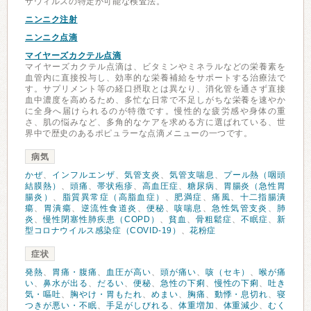
ザウィルスの特定が可能な検査法。
ニンニク注射
ニンニク点滴
マイヤーズカクテル点滴
マイヤーズカクテル点滴は、ビタミンやミネラルなどの栄養素を
血管内に直接投与し、効率的な栄養補給をサポートする治療法で
す。サプリメント等の経口摂取とは異なり、消化管を通さず直接
血中濃度を高めるため、多忙な日常で不足しがちな栄養を速やか
に全身へ届けられるのが特徴です。慢性的な疲労感や身体の重
さ、肌の悩みなど、多角的なケアを求める方に選ばれている、世
界中で歴史のあるポピュラーな点滴メニューの一つです。
病気
かぜ
、
インフルエンザ
、
気管支炎
、
気管支喘息
、
プール熱（咽頭
結膜熱）
、
頭痛
、
帯状疱疹
、
高血圧症
、
糖尿病
、
胃腸炎（急性胃
腸炎）
、
脂質異常症（高脂血症）
、
肥満症
、
痛風
、
十二指腸潰
瘍
、
胃潰瘍
、
逆流性食道炎
、
便秘
、
咳喘息
、
急性気管支炎
、
肺
炎
、
慢性閉塞性肺疾患（COPD）
、
貧血
、
骨粗鬆症
、
不眠症
、
新
型コロナウイルス感染症（COVID-19）
、
花粉症
症状
発熱
、
胃痛・腹痛
、
血圧が高い
、
頭が痛い
、
咳（セキ）
、
喉が痛
い
、
鼻水が出る
、
だるい
、
便秘
、
急性の下痢
、
慢性の下痢
、
吐き
気・嘔吐
、
胸やけ・胃もたれ
、
めまい
、
胸痛
、
動悸・息切れ
、
寝
つきが悪い・不眠
、
手足がしびれる
、
体重増加
、
体重減少
、
むく