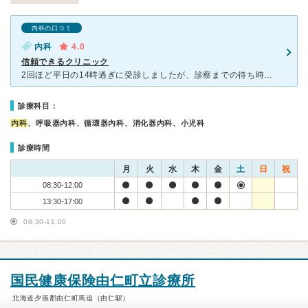
内科の口コミ
内科
4.0
信頼できるクリニック
2回ほど平日の14時過ぎに受診しましたが、診察までの待ち時間、会計までの待ち時間合わせて15分程度でした。診察も丁寧で、的確です。看護師さん、受付のスタッフさんもベテランさんのようで、安心出来ました。
診療科目：
内科
、呼吸器内科、循環器内科、消化器内科、小児科
診療時間
月
火
水
木
金
土
日
祝
08:30-12:00
13:30-17:00
08:30-11:00
国民健康保険由仁町立診療所
北海道夕張郡由仁町馬追（由仁駅）