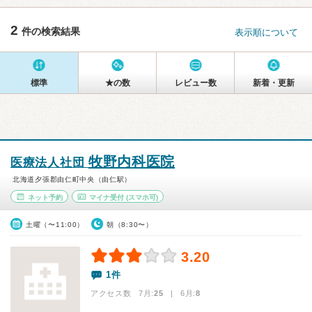
2
件の検索結果
表示順について
標準
★の数
レビュー数
新着・更新
牧野内科医院
医療法人社団
北海道夕張郡由仁町中央（由仁駅）
ネット予約
マイナ受付
(スマホ可)
土曜（〜11:00）
朝（8:30〜）
3.20
1件
アクセス数 7月:
25
| 6月:
8