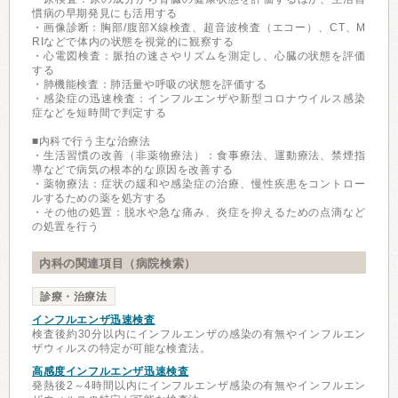
慣病の早期発見にも活用する
・画像診断：胸部/腹部X線検査、超音波検査（エコー）、CT、M
RIなどで体内の状態を視覚的に観察する
・心電図検査：脈拍の速さやリズムを測定し、心臓の状態を評価
する
・肺機能検査：肺活量や呼吸の状態を評価する
・感染症の迅速検査：インフルエンザや新型コロナウイルス感染
症などを短時間で判定する
■内科で行う主な治療法
・生活習慣の改善（非薬物療法）：食事療法、運動療法、禁煙指
導などで病気の根本的な原因を改善する
・薬物療法：症状の緩和や感染症の治療、慢性疾患をコントロー
ルするための薬を処方する
・その他の処置：脱水や急な痛み、炎症を抑えるための点滴など
の処置を行う
内科の関連項目（病院検索）
診療・治療法
インフルエンザ迅速検査
検査後約30分以内にインフルエンザの感染の有無やインフルエン
ザウィルスの特定が可能な検査法。
高感度インフルエンザ迅速検査
発熱後2～4時間以内にインフルエンザ感染の有無やインフルエン