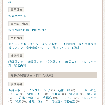
み
専門外来
頭痛専門外来
専門医・資格
総合内科専門医
、
内科専門医
予防接種
おたふくかぜワクチン
、
インフルエンザ予防接種
、
成人用肺炎球
菌ワクチン
、
帯状疱疹ワクチン
、
風疹ワクチン（単独）
診療科目
呼吸器内科
、
循環器内科
、
消化器内科
、
糖尿病科
、
アレルギー
科
、
腎臓内科
内科の関連項目（口コミ検索）
診療内容
全身症状
(0)、
インフルエンザ
(0)、
頭部・顔
(0)、
耳・鼻・のど
(0)、
首
(0)、
排泄（便）
(0)、
呼吸器
(0)、
循環器
(0)、
消化器
(0)、
内分泌・代謝
(0)、
糖尿病
(0)、
リウマチ
(0)、
アレルギー
(0)、
腎臓
(0)、
排泄（尿）
(0)、
再検査・精密検査
(0)