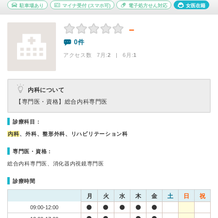
駐車場あり
マイナ受付
(スマホ可)
電子処方せん対応
女医在籍
－
0件
アクセス数 7月:
2
| 6月:
1
内科について
【専門医・資格】
総合内科専門医
診療科目：
内科
、外科、整形外科、リハビリテーション科
専門医・資格：
総合内科専門医、消化器内視鏡専門医
診療時間
月
火
水
木
金
土
日
祝
09:00-12:00