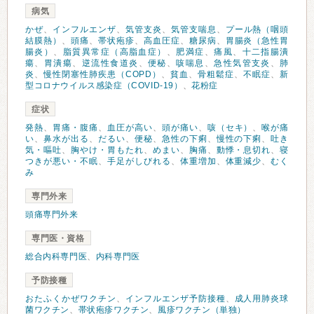
病気
かぜ
、
インフルエンザ
、
気管支炎
、
気管支喘息
、
プール熱（咽頭
結膜熱）
、
頭痛
、
帯状疱疹
、
高血圧症
、
糖尿病
、
胃腸炎（急性胃
腸炎）
、
脂質異常症（高脂血症）
、
肥満症
、
痛風
、
十二指腸潰
瘍
、
胃潰瘍
、
逆流性食道炎
、
便秘
、
咳喘息
、
急性気管支炎
、
肺
炎
、
慢性閉塞性肺疾患（COPD）
、
貧血
、
骨粗鬆症
、
不眠症
、
新
型コロナウイルス感染症（COVID-19）
、
花粉症
症状
発熱
、
胃痛・腹痛
、
血圧が高い
、
頭が痛い
、
咳（セキ）
、
喉が痛
い
、
鼻水が出る
、
だるい
、
便秘
、
急性の下痢
、
慢性の下痢
、
吐き
気・嘔吐
、
胸やけ・胃もたれ
、
めまい
、
胸痛
、
動悸・息切れ
、
寝
つきが悪い・不眠
、
手足がしびれる
、
体重増加
、
体重減少
、
むく
み
専門外来
頭痛専門外来
専門医・資格
総合内科専門医
、
内科専門医
予防接種
おたふくかぜワクチン
、
インフルエンザ予防接種
、
成人用肺炎球
菌ワクチン
、
帯状疱疹ワクチン
、
風疹ワクチン（単独）