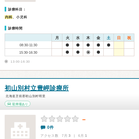
診療科目：
内科
、小児科
診療時間
月
火
水
木
金
土
日
祝
08:30-11:30
15:30-16:30
13:00-16:30
初山別村立豊岬診療所
北海道苫前郡初山別村明里
駐車場あり
－
0件
アクセス数 7月:
3
| 6月:
1