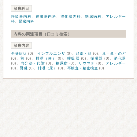
診療科目
呼吸器内科
、
循環器内科
、
消化器内科
、
糖尿病科
、
アレルギー
科
、
腎臓内科
内科の関連項目（口コミ検索）
診療内容
全身症状
(0)、
インフルエンザ
(0)、
頭部・顔
(0)、
耳・鼻・のど
(0)、
首
(0)、
排泄（便）
(0)、
呼吸器
(0)、
循環器
(0)、
消化器
(0)、
内分泌・代謝
(0)、
糖尿病
(0)、
リウマチ
(0)、
アレルギー
(0)、
腎臓
(0)、
排泄（尿）
(0)、
再検査・精密検査
(0)