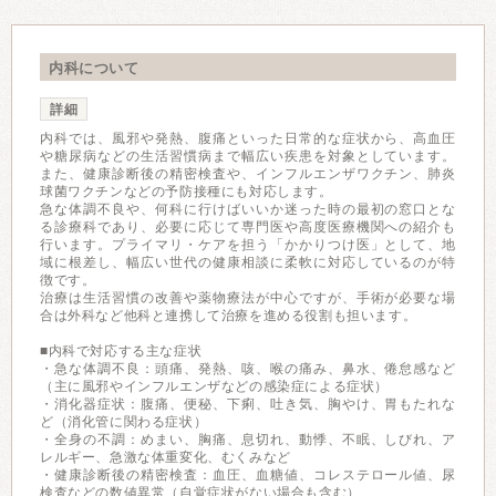
内科について
詳細
内科では、風邪や発熱、腹痛といった日常的な症状から、高血圧
や糖尿病などの生活習慣病まで幅広い疾患を対象としています。
また、健康診断後の精密検査や、インフルエンザワクチン、肺炎
球菌ワクチンなどの予防接種にも対応します。
急な体調不良や、何科に行けばいいか迷った時の最初の窓口とな
る診療科であり、必要に応じて専門医や高度医療機関への紹介も
行います。プライマリ・ケアを担う「かかりつけ医」として、地
域に根差し、幅広い世代の健康相談に柔軟に対応しているのが特
徴です。
治療は生活習慣の改善や薬物療法が中心ですが、手術が必要な場
合は外科など他科と連携して治療を進める役割も担います。
■内科で対応する主な症状
・急な体調不良：頭痛、発熱、咳、喉の痛み、鼻水、倦怠感など
（主に風邪やインフルエンザなどの感染症による症状）
・消化器症状：腹痛、便秘、下痢、吐き気、胸やけ、胃もたれな
ど（消化管に関わる症状）
・全身の不調：めまい、胸痛、息切れ、動悸、不眠、しびれ、ア
レルギー、急激な体重変化、むくみなど
・健康診断後の精密検査：血圧、血糖値、コレステロール値、尿
検査などの数値異常（自覚症状がない場合も含む）