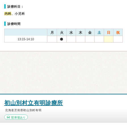
診療科目：
内科
、小児科
診療時間
月
火
水
木
金
土
日
祝
13:15-14:10
初山別村立有明診療所
北海道苫前郡初山別村有明
駐車場あり