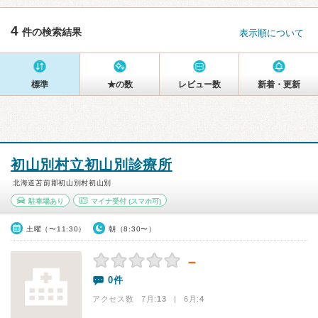
4
件の検索結果
表示順について
標準
★の数
レビュー数
新着・更新
初山別村立初山別診療所
北海道苫前郡初山別村初山別
駐車場あり
マイナ受付
(スマホ可)
土曜（〜11:30）
朝（8:30〜）
－
0件
アクセス数 7月:
13
| 6月:
4