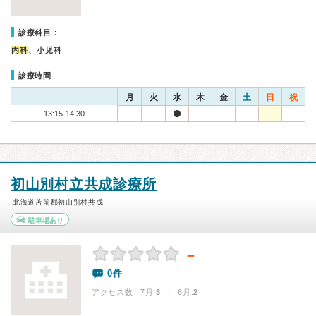
診療科目：
内科
、小児科
診療時間
月
火
水
木
金
土
日
祝
13:15-14:30
初山別村立共成診療所
北海道苫前郡初山別村共成
駐車場あり
－
0件
アクセス数 7月:
3
| 6月:
2