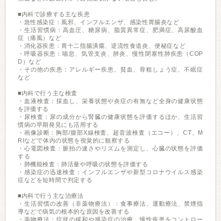
■内科で診療する主な疾患
・急性感染症：風邪、インフルエンザ、感染性胃腸炎など
・生活習慣病：高血圧、糖尿病、脂質異常症、肥満症、高尿酸血
症（痛風）など
・消化器疾患：胃十二指腸潰瘍、逆流性食道炎、便秘症など
・呼吸器疾患：喘息、気管支炎、肺炎、慢性閉塞性肺疾患（COP
D）など
・その他の疾患：アレルギー疾患、貧血、骨粗しょう症、不眠症
など
■内科で行う主な検査
・血液検査：採血し、栄養状態や炎症の有無など全身の健康状態
を評価する
・尿検査：尿の成分から腎臓の健康状態を評価するほか、生活習
慣病の早期発見にも活用する
・画像診断：胸部/腹部X線検査、超音波検査（エコー）、CT、M
RIなどで体内の状態を視覚的に観察する
・心電図検査：脈拍の速さやリズムを測定し、心臓の状態を評価
する
・肺機能検査：肺活量や呼吸の状態を評価する
・感染症の迅速検査：インフルエンザや新型コロナウイルス感染
症などを短時間で判定する
■内科で行う主な治療法
・生活習慣の改善（非薬物療法）：食事療法、運動療法、禁煙指
導などで病気の根本的な原因を改善する
・薬物療法：症状の緩和や感染症の治療、慢性疾患をコントロー