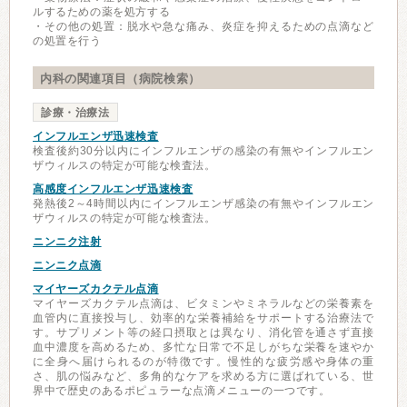
ルするための薬を処方する
・その他の処置：脱水や急な痛み、炎症を抑えるための点滴など
の処置を行う
内科の関連項目（病院検索）
診療・治療法
インフルエンザ迅速検査
検査後約30分以内にインフルエンザの感染の有無やインフルエン
ザウィルスの特定が可能な検査法。
高感度インフルエンザ迅速検査
発熱後2～4時間以内にインフルエンザ感染の有無やインフルエン
ザウィルスの特定が可能な検査法。
ニンニク注射
ニンニク点滴
マイヤーズカクテル点滴
マイヤーズカクテル点滴は、ビタミンやミネラルなどの栄養素を
血管内に直接投与し、効率的な栄養補給をサポートする治療法で
す。サプリメント等の経口摂取とは異なり、消化管を通さず直接
血中濃度を高めるため、多忙な日常で不足しがちな栄養を速やか
に全身へ届けられるのが特徴です。慢性的な疲労感や身体の重
さ、肌の悩みなど、多角的なケアを求める方に選ばれている、世
界中で歴史のあるポピュラーな点滴メニューの一つです。