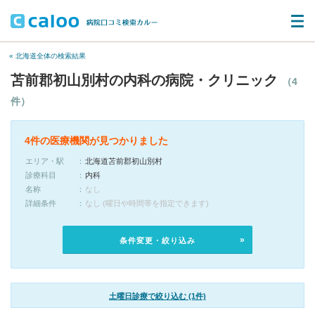
« 北海道全体の検索結果
苫前郡初山別村の内科の病院・クリニック
（4
件）
4件の医療機関が見つかりました
エリア・駅
北海道苫前郡初山別村
診療科目
内科
名称
なし
詳細条件
なし (曜日や時間帯を指定できます)
条件変更・絞り込み
土曜日診療で絞り込む (1件)