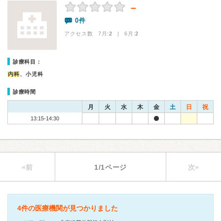
－
0件
アクセス数 7月:
2
| 6月:
2
診療科目：
内科
、小児科
診療時間
月
火
水
木
金
土
日
祝
13:15-14:30
«前
1/1ページ
次»
4件の医療機関が見つかりました