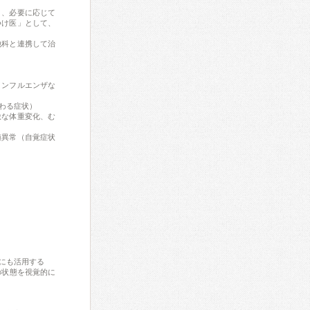
り、必要に応じて
つけ医」として、
他科と連携して治
インフルエンザな
わる症状）
激な体重変化、む
値異常（自覚症状
にも活用する
の状態を視覚的に