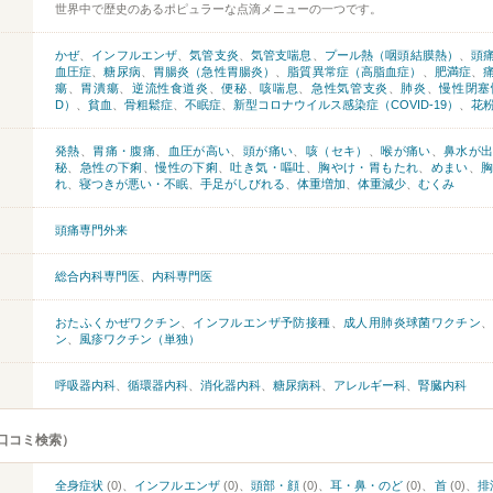
世界中で歴史のあるポピュラーな点滴メニューの一つです。
かぜ
、
インフルエンザ
、
気管支炎
、
気管支喘息
、
プール熱（咽頭結膜熱）
、
頭
血圧症
、
糖尿病
、
胃腸炎（急性胃腸炎）
、
脂質異常症（高脂血症）
、
肥満症
、
瘍
、
胃潰瘍
、
逆流性食道炎
、
便秘
、
咳喘息
、
急性気管支炎
、
肺炎
、
慢性閉塞
D）
、
貧血
、
骨粗鬆症
、
不眠症
、
新型コロナウイルス感染症（COVID-19）
、
花
発熱
、
胃痛・腹痛
、
血圧が高い
、
頭が痛い
、
咳（セキ）
、
喉が痛い
、
鼻水が
秘
、
急性の下痢
、
慢性の下痢
、
吐き気・嘔吐
、
胸やけ・胃もたれ
、
めまい
、
れ
、
寝つきが悪い・不眠
、
手足がしびれる
、
体重増加
、
体重減少
、
むくみ
頭痛専門外来
総合内科専門医
、
内科専門医
おたふくかぜワクチン
、
インフルエンザ予防接種
、
成人用肺炎球菌ワクチン
ン
、
風疹ワクチン（単独）
呼吸器内科
、
循環器内科
、
消化器内科
、
糖尿病科
、
アレルギー科
、
腎臓内科
口コミ検索）
全身症状
(0)、
インフルエンザ
(0)、
頭部・顔
(0)、
耳・鼻・のど
(0)、
首
(0)、
排