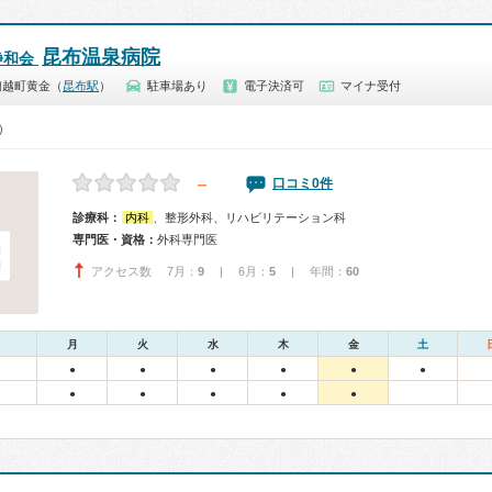
昆布温泉病院
静和会
蘭越町黄金（
昆布駅
）
駐車場あり
電子決済可
マイナ受付
0）
－
口コミ0件
診療科：
内科
、整形外科、リハビリテーション科
専門医・資格：
外科専門医
アクセス数 7月：
9
| 6月：
5
| 年間：
60
月
火
水
木
金
土
●
●
●
●
●
●
●
●
●
●
●