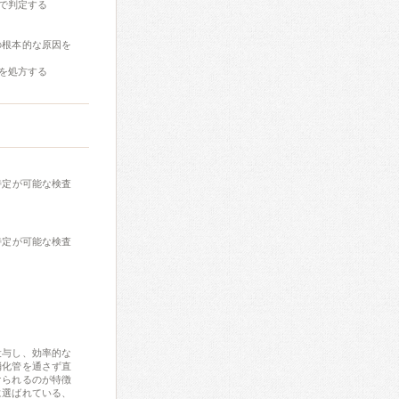
で判定する
の根本的な原因を
を処方する
特定が可能な検査
特定が可能な検査
投与し、効率的な
消化管を通さず直
けられるのが特徴
に選ばれている、