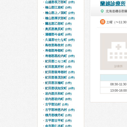
山越郡長万部町
(2件)
蘭越診療所
檜山郡江差町
(3件)
北海道磯谷郡
檜山郡上ノ国町
(2件)
檜山郡厚沢部町
(1件)
土曜（〜11:3
爾志郡乙部町
(1件)
奥尻郡奥尻町
(2件)
瀬棚郡今金町
(4件)
久遠郡せたな町
(4件)
島牧郡島牧村
(1件)
寿都郡寿都町
(2件)
寿都郡黒松内町
(3件)
虻田郡ニセコ町
(1件)
診療所
虻田郡真狩村
(1件)
虻田郡留寿都村
(1件)
虻田郡喜茂別町
(1件)
虻田郡京極町
(1件)
08:30-11:30
虻田郡倶知安町
(4件)
13:00-16:00
岩内郡共和町
(3件)
岩内郡岩内町
(8件)
古宇郡泊村
(1件)
古宇郡神恵内村
(1件)
積丹郡積丹町
(1件)
古平郡古平町
(1件)
余市郡仁木町
(1件)