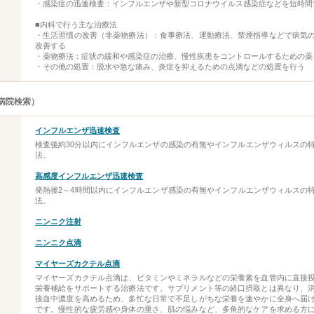
・感染症の迅速検査：インフルエンザや新型コロナウイルス感染症などを短時間
■内科で行う主な治療法
・生活習慣の改善（非薬物療法）：食事療法、運動療法、禁煙指導などで病気
改善する
・薬物療法：症状の緩和や感染症の治療、慢性疾患をコントロールするための薬
・その他の処置：脱水や急な痛み、炎症を抑えるための点滴などの処置を行う
病院検索）
インフルエンザ迅速検査
検査後約30分以内にインフルエンザの感染の有無やインフルエンザウィルスの
法。
高感度インフルエンザ迅速検査
発熱後2～4時間以内にインフルエンザ感染の有無やインフルエンザウィルスの
法。
ニンニク注射
ニンニク点滴
マイヤーズカクテル点滴
マイヤーズカクテル点滴は、ビタミンやミネラルなどの栄養素を血管内に直接
栄養補給をサポートする治療法です。サプリメント等の経口摂取とは異なり、
接血中濃度を高めるため、多忙な日常で不足しがちな栄養を速やかに全身へ届
です。慢性的な疲労感や身体の重さ、肌の悩みなど、多角的なケアを求める方