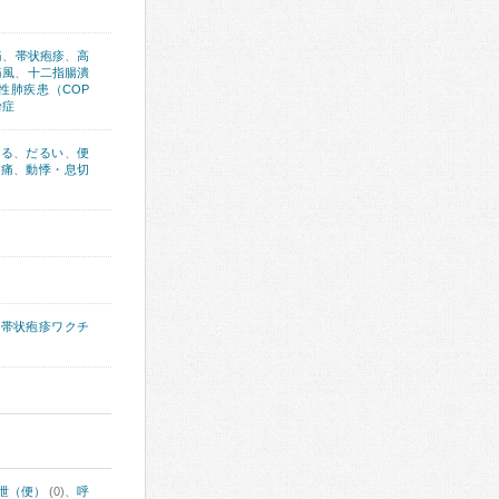
痛
、
帯状疱疹
、
高
痛風
、
十二指腸潰
性肺疾患（COP
粉症
出る
、
だるい
、
便
胸痛
、
動悸・息切
、
帯状疱疹ワクチ
泄（便）
(0)、
呼