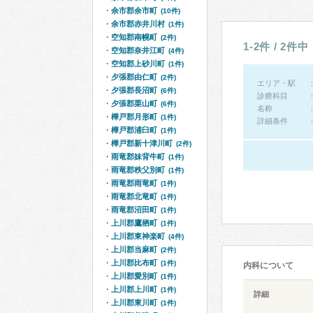
余市郡余市町
(10件)
余市郡赤井川村
(1件)
空知郡南幌町
(2件)
1-2件 / 2件中
空知郡奈井江町
(4件)
空知郡上砂川町
(1件)
夕張郡由仁町
(2件)
エリア・駅
夕張郡長沼町
(6件)
診療科目
夕張郡栗山町
(6件)
名称
樺戸郡月形町
(1件)
詳細条件
樺戸郡浦臼町
(1件)
樺戸郡新十津川町
(2件)
雨竜郡妹背牛町
(1件)
雨竜郡秩父別町
(1件)
雨竜郡雨竜町
(1件)
雨竜郡北竜町
(1件)
雨竜郡沼田町
(1件)
上川郡鷹栖町
(1件)
上川郡東神楽町
(4件)
上川郡当麻町
(2件)
上川郡比布町
(1件)
内科について
上川郡愛別町
(1件)
上川郡上川町
(1件)
詳細
上川郡東川町
(1件)