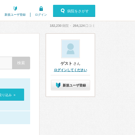
病院をさがす
新規ユーザ登録
ログイン
182,230
病院・
264,124
口コミ
ゲスト
さん
ログインしてください
新規ユーザ登録
絞り込み »