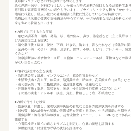
炎球菌ワクチンなどの予防接種にも対応します。
急な体調不良や、何科に行けばいいか迷った時の最初の窓口となる診療科であ
専門医や高度医療機関への紹介も行います。プライマリ・ケアを担う「かかり
地域に根差し、幅広い世代の健康相談に柔軟に対応しているのが特徴です。
治療は生活習慣の改善や薬物療法が中心ですが、手術が必要な場合は外科など
療を進める役割も担います。
■内科で対応する主な症状
・急な体調不良：頭痛、発熱、咳、喉の痛み、鼻水、倦怠感など（主に風邪や
どの感染症による症状）
・消化器症状：腹痛、便秘、下痢、吐き気、胸やけ、胃もたれなど（消化管に関
・全身の不調：めまい、胸痛、息切れ、動悸、不眠、しびれ、アレルギー、急
くみなど
・健康診断後の精密検査：血圧、血糖値、コレステロール値、尿検査などの数
がない場合も含む）
■内科で診療する主な疾患
・急性感染症：風邪、インフルエンザ、感染性胃腸炎など
・生活習慣病：高血圧、糖尿病、脂質異常症、肥満症、高尿酸血症（痛風）など
・消化器疾患：胃十二指腸潰瘍、逆流性食道炎、便秘症など
・呼吸器疾患：喘息、気管支炎、肺炎、慢性閉塞性肺疾患（COPD）など
・その他の疾患：アレルギー疾患、貧血、骨粗しょう症、不眠症など
■内科で行う主な検査
・血液検査：採血し、栄養状態や炎症の有無など全身の健康状態を評価する
・尿検査：尿の成分から腎臓の健康状態を評価するほか、生活習慣病の早期発見
・画像診断：胸部/腹部X線検査、超音波検査（エコー）、CT、MRIなどで体内
観察する
・心電図検査：脈拍の速さやリズムを測定し、心臓の状態を評価する
・肺機能検査：肺活量や呼吸の状態を評価する