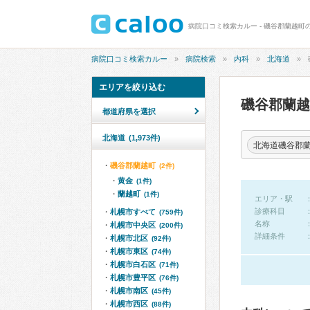
病院口コミ検索カルー - 磯谷郡蘭越町
病院口コミ検索カルー
病院検索
内科
北海道
エリアを絞り込む
磯谷郡蘭
都道府県を選択
北海道
(1,973件)
北海道磯谷郡
磯谷郡蘭越町
(2件)
黄金
(1件)
蘭越町
(1件)
エリア・駅
診療科目
札幌市すべて
(759件)
名称
札幌市中央区
(200件)
詳細条件
札幌市北区
(92件)
札幌市東区
(74件)
札幌市白石区
(71件)
札幌市豊平区
(76件)
札幌市南区
(45件)
札幌市西区
(88件)