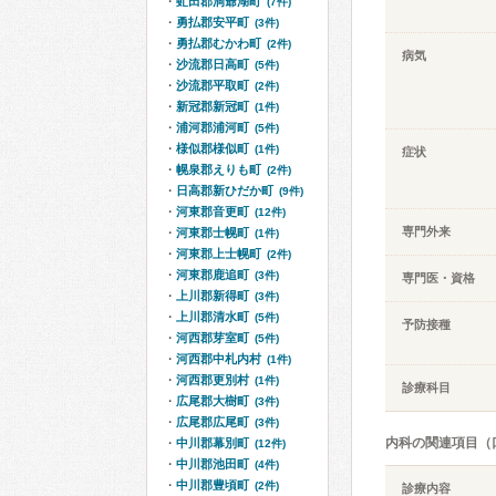
虻田郡洞爺湖町
(7件)
勇払郡安平町
(3件)
勇払郡むかわ町
(2件)
病気
沙流郡日高町
(5件)
沙流郡平取町
(2件)
新冠郡新冠町
(1件)
浦河郡浦河町
(5件)
様似郡様似町
(1件)
症状
幌泉郡えりも町
(2件)
日高郡新ひだか町
(9件)
河東郡音更町
(12件)
専門外来
河東郡士幌町
(1件)
河東郡上士幌町
(2件)
河東郡鹿追町
(3件)
専門医・資格
上川郡新得町
(3件)
上川郡清水町
(5件)
予防接種
河西郡芽室町
(5件)
河西郡中札内村
(1件)
河西郡更別村
(1件)
診療科目
広尾郡大樹町
(3件)
広尾郡広尾町
(3件)
内科の関連項目（
中川郡幕別町
(12件)
中川郡池田町
(4件)
中川郡豊頃町
(2件)
診療内容