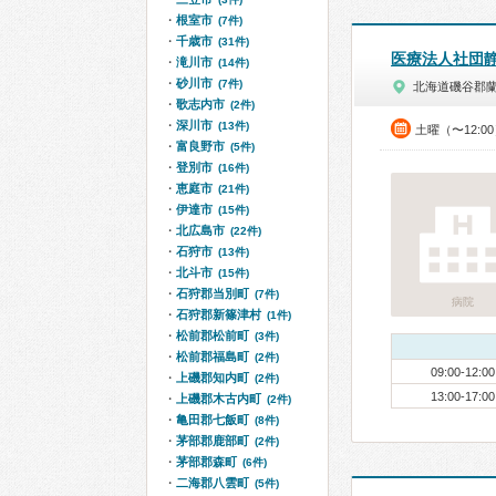
根室市
(7件)
千歳市
(31件)
医療法人社団
滝川市
(14件)
砂川市
(7件)
北海道磯谷郡
歌志内市
(2件)
深川市
(13件)
土曜（〜12:0
富良野市
(5件)
登別市
(16件)
恵庭市
(21件)
伊達市
(15件)
北広島市
(22件)
石狩市
(13件)
北斗市
(15件)
石狩郡当別町
(7件)
病院
石狩郡新篠津村
(1件)
松前郡松前町
(3件)
松前郡福島町
(2件)
09:00-12:00
上磯郡知内町
(2件)
13:00-17:00
上磯郡木古内町
(2件)
亀田郡七飯町
(8件)
茅部郡鹿部町
(2件)
茅部郡森町
(6件)
二海郡八雲町
(5件)