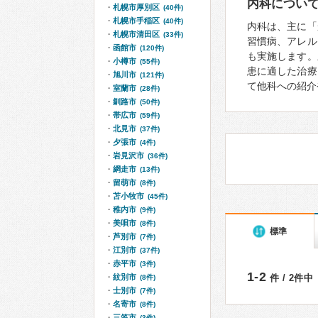
内科につい
札幌市厚別区
(40件)
札幌市手稲区
(40件)
内科は、主に「
札幌市清田区
(33件)
習慣病、アレル
函館市
(120件)
も実施します。
小樽市
(55件)
患に適した治療
旭川市
(121件)
て他科への紹介
室蘭市
(28件)
釧路市
(50件)
帯広市
(59件)
北見市
(37件)
夕張市
(4件)
岩見沢市
(36件)
網走市
(13件)
留萌市
(8件)
苫小牧市
(45件)
稚内市
(9件)
美唄市
(8件)
標準
芦別市
(7件)
江別市
(37件)
赤平市
(3件)
1-2
紋別市
件 / 2件中
(8件)
士別市
(7件)
名寄市
(8件)
三笠市
(3件)