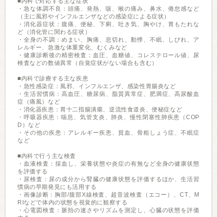
■内科で対応する主な症状
・急な体調不良：頭痛、発熱、咳、喉の痛み、鼻水、倦怠感など
（主に風邪やインフルエンザなどの感染症による症状）
・消化器症状：腹痛、便秘、下痢、吐き気、胸やけ、胃もたれな
ど（消化管に関わる症状）
・全身の不調：めまい、胸痛、息切れ、動悸、不眠、しびれ、ア
レルギー、急激な体重変化、むくみなど
・健康診断後の精密検査：血圧、血糖値、コレステロール値、尿
検査などの数値異常（自覚症状がない場合も含む）
■内科で診療する主な疾患
・急性感染症：風邪、インフルエンザ、感染性胃腸炎など
・生活習慣病：高血圧、糖尿病、脂質異常症、肥満症、高尿酸血
症（痛風）など
・消化器疾患：胃十二指腸潰瘍、逆流性食道炎、便秘症など
・呼吸器疾患：喘息、気管支炎、肺炎、慢性閉塞性肺疾患（COP
D）など
・その他の疾患：アレルギー疾患、貧血、骨粗しょう症、不眠症
など
■内科で行う主な検査
・血液検査：採血し、栄養状態や炎症の有無など全身の健康状態
を評価する
・尿検査：尿の成分から腎臓の健康状態を評価するほか、生活習
慣病の早期発見にも活用する
・画像診断：胸部/腹部X線検査、超音波検査（エコー）、CT、M
RIなどで体内の状態を視覚的に観察する
・心電図検査：脈拍の速さやリズムを測定し、心臓の状態を評価