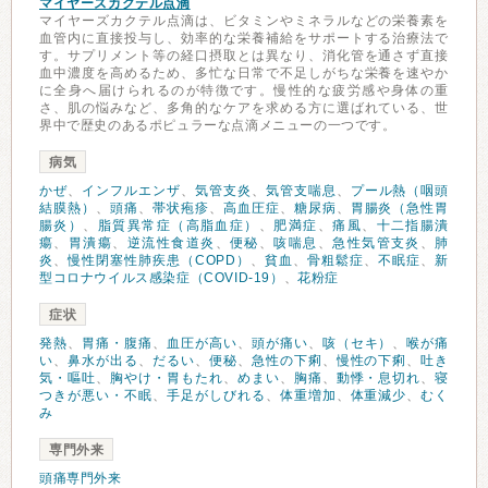
マイヤーズカクテル点滴
マイヤーズカクテル点滴は、ビタミンやミネラルなどの栄養素を
血管内に直接投与し、効率的な栄養補給をサポートする治療法で
す。サプリメント等の経口摂取とは異なり、消化管を通さず直接
血中濃度を高めるため、多忙な日常で不足しがちな栄養を速やか
に全身へ届けられるのが特徴です。慢性的な疲労感や身体の重
さ、肌の悩みなど、多角的なケアを求める方に選ばれている、世
界中で歴史のあるポピュラーな点滴メニューの一つです。
病気
かぜ
、
インフルエンザ
、
気管支炎
、
気管支喘息
、
プール熱（咽頭
結膜熱）
、
頭痛
、
帯状疱疹
、
高血圧症
、
糖尿病
、
胃腸炎（急性胃
腸炎）
、
脂質異常症（高脂血症）
、
肥満症
、
痛風
、
十二指腸潰
瘍
、
胃潰瘍
、
逆流性食道炎
、
便秘
、
咳喘息
、
急性気管支炎
、
肺
炎
、
慢性閉塞性肺疾患（COPD）
、
貧血
、
骨粗鬆症
、
不眠症
、
新
型コロナウイルス感染症（COVID-19）
、
花粉症
症状
発熱
、
胃痛・腹痛
、
血圧が高い
、
頭が痛い
、
咳（セキ）
、
喉が痛
い
、
鼻水が出る
、
だるい
、
便秘
、
急性の下痢
、
慢性の下痢
、
吐き
気・嘔吐
、
胸やけ・胃もたれ
、
めまい
、
胸痛
、
動悸・息切れ
、
寝
つきが悪い・不眠
、
手足がしびれる
、
体重増加
、
体重減少
、
むく
み
専門外来
頭痛専門外来