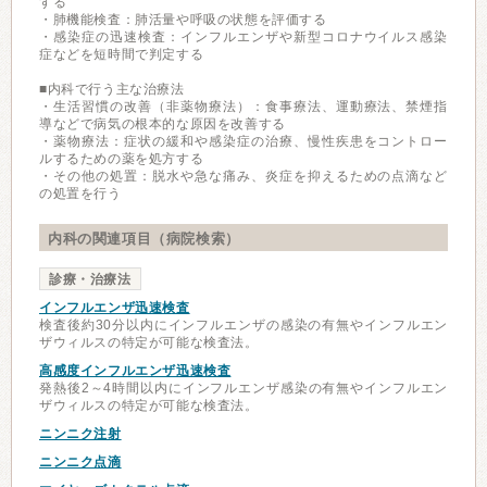
する
・肺機能検査：肺活量や呼吸の状態を評価する
・感染症の迅速検査：インフルエンザや新型コロナウイルス感染
症などを短時間で判定する
■内科で行う主な治療法
・生活習慣の改善（非薬物療法）：食事療法、運動療法、禁煙指
導などで病気の根本的な原因を改善する
・薬物療法：症状の緩和や感染症の治療、慢性疾患をコントロー
ルするための薬を処方する
・その他の処置：脱水や急な痛み、炎症を抑えるための点滴など
の処置を行う
内科の関連項目（病院検索）
診療・治療法
インフルエンザ迅速検査
検査後約30分以内にインフルエンザの感染の有無やインフルエン
ザウィルスの特定が可能な検査法。
高感度インフルエンザ迅速検査
発熱後2～4時間以内にインフルエンザ感染の有無やインフルエン
ザウィルスの特定が可能な検査法。
ニンニク注射
ニンニク点滴