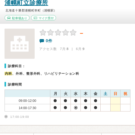
浦幌町立診療所
北海道十勝郡浦幌町幸町（浦幌駅）
駐車場あり
マイナ受付
－
0件
アクセス数 7月:
8
| 6月:
9
診療科目：
内科
、外科、整形外科、リハビリテーション科
診療時間
月
火
水
木
金
土
日
祝
09:00-12:00
14:00-17:30
17:00-19:00