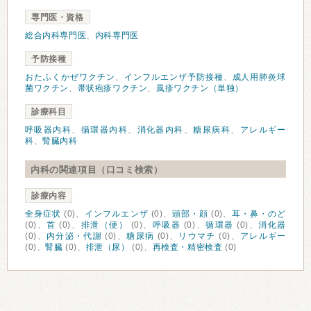
専門医・資格
総合内科専門医
、
内科専門医
予防接種
おたふくかぜワクチン
、
インフルエンザ予防接種
、
成人用肺炎球
菌ワクチン
、
帯状疱疹ワクチン
、
風疹ワクチン（単独）
診療科目
呼吸器内科
、
循環器内科
、
消化器内科
、
糖尿病科
、
アレルギー
科
、
腎臓内科
内科の関連項目（口コミ検索）
診療内容
全身症状
(0)、
インフルエンザ
(0)、
頭部・顔
(0)、
耳・鼻・のど
(0)、
首
(0)、
排泄（便）
(0)、
呼吸器
(0)、
循環器
(0)、
消化器
(0)、
内分泌・代謝
(0)、
糖尿病
(0)、
リウマチ
(0)、
アレルギー
(0)、
腎臓
(0)、
排泄（尿）
(0)、
再検査・精密検査
(0)