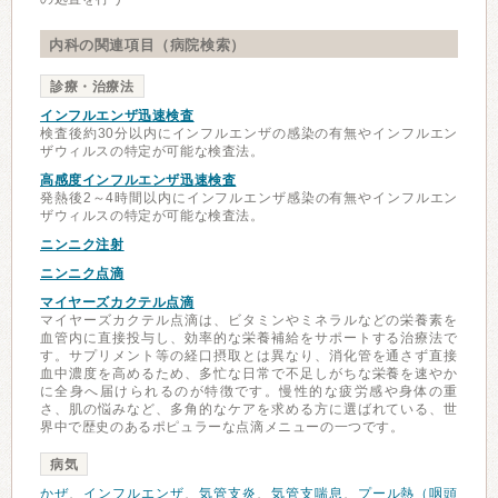
内科の関連項目（病院検索）
診療・治療法
インフルエンザ迅速検査
検査後約30分以内にインフルエンザの感染の有無やインフルエン
ザウィルスの特定が可能な検査法。
高感度インフルエンザ迅速検査
発熱後2～4時間以内にインフルエンザ感染の有無やインフルエン
ザウィルスの特定が可能な検査法。
ニンニク注射
ニンニク点滴
マイヤーズカクテル点滴
マイヤーズカクテル点滴は、ビタミンやミネラルなどの栄養素を
血管内に直接投与し、効率的な栄養補給をサポートする治療法で
す。サプリメント等の経口摂取とは異なり、消化管を通さず直接
血中濃度を高めるため、多忙な日常で不足しがちな栄養を速やか
に全身へ届けられるのが特徴です。慢性的な疲労感や身体の重
さ、肌の悩みなど、多角的なケアを求める方に選ばれている、世
界中で歴史のあるポピュラーな点滴メニューの一つです。
病気
かぜ
、
インフルエンザ
、
気管支炎
、
気管支喘息
、
プール熱（咽頭