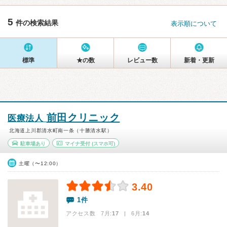
5
件の検索結果
表示順について
標準
★の数
レビュー数
新着・更新
前田クリニック
医療法人
北海道上川郡清水町南一条（十勝清水駅）
駐車場あり
マイナ受付
(スマホ可)
土曜（〜12:00）
3.40
1件
アクセス数 7月:
17
| 6月:
14