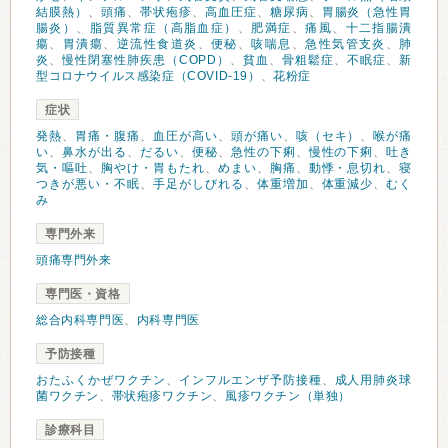
結膜熱）
、
頭痛
、
帯状疱疹
、
高血圧症
、
糖尿病
、
胃腸炎（急性胃
腸炎）
、
脂質異常症（高脂血症）
、
肥満症
、
痛風
、
十二指腸潰
瘍
、
胃潰瘍
、
逆流性食道炎
、
便秘
、
咳喘息
、
急性気管支炎
、
肺
炎
、
慢性閉塞性肺疾患（COPD）
、
貧血
、
骨粗鬆症
、
不眠症
、
新
型コロナウイルス感染症（COVID-19）
、
花粉症
症状
発熱
、
胃痛・腹痛
、
血圧が高い
、
頭が痛い
、
咳（セキ）
、
喉が痛
い
、
鼻水が出る
、
だるい
、
便秘
、
急性の下痢
、
慢性の下痢
、
吐き
気・嘔吐
、
胸やけ・胃もたれ
、
めまい
、
胸痛
、
動悸・息切れ
、
寝
つきが悪い・不眠
、
手足がしびれる
、
体重増加
、
体重減少
、
むく
み
専門外来
頭痛専門外来
専門医・資格
総合内科専門医
、
内科専門医
予防接種
おたふくかぜワクチン
、
インフルエンザ予防接種
、
成人用肺炎球
菌ワクチン
、
帯状疱疹ワクチン
、
風疹ワクチン（単独）
診療科目