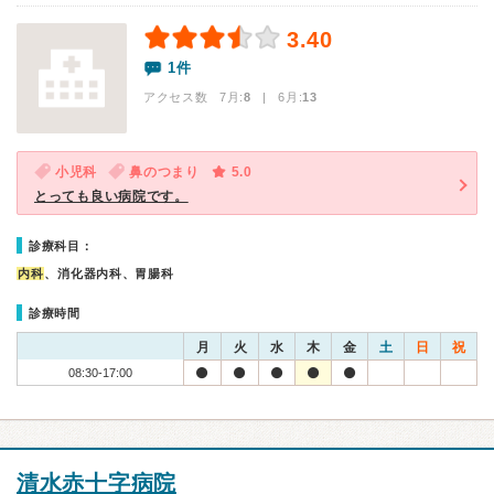
3.40
1件
アクセス数 7月:
8
| 6月:
13
小児科
鼻のつまり
5.0
とっても良い病院です。
診療科目：
内科
、消化器内科、胃腸科
診療時間
月
火
水
木
金
土
日
祝
08:30-17:00
清水赤十字病院