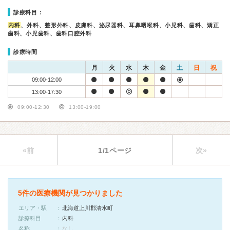
診療科目：
内科
、外科、整形外科、皮膚科、泌尿器科、耳鼻咽喉科、小児科、歯科、矯正
歯科、小児歯科、歯科口腔外科
診療時間
月
火
水
木
金
土
日
祝
09:00-12:00
13:00-17:30
09:00-12:30
13:00-19:00
«前
1/1ページ
次»
5件の医療機関が見つかりました
エリア・駅
北海道上川郡清水町
診療科目
内科
名称
なし