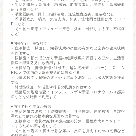
・生活習慣病：高血圧、糖尿病、脂質異常症、肥満症、高尿酸血
症（痛風）など
・消化器疾患：胃十二指腸潰瘍、逆流性食道炎、便秘症など
・呼吸器疾患：喘息、気管支炎、肺炎、慢性閉塞性肺疾患（COP
D）など
・その他の疾患：アレルギー疾患、貧血、骨粗しょう症、不眠症
など
■内科で行う主な検査
・血液検査：採血し、栄養状態や炎症の有無など全身の健康状態
を評価する
・尿検査：尿の成分から腎臓の健康状態を評価するほか、生活習
慣病の早期発見にも活用する
・画像診断：胸部/腹部X線検査、超音波検査（エコー）、CT、M
RIなどで体内の状態を視覚的に観察する
・心電図検査：脈拍の速さやリズムを測定し、心臓の状態を評価
する
・肺機能検査：肺活量や呼吸の状態を評価する
・感染症の迅速検査：インフルエンザや新型コロナウイルス感染
症などを短時間で判定する
■内科で行う主な治療法
・生活習慣の改善（非薬物療法）：食事療法、運動療法、禁煙指
導などで病気の根本的な原因を改善する
・薬物療法：症状の緩和や感染症の治療、慢性疾患をコントロー
ルするための薬を処方する
・その他の処置：脱水や急な痛み、炎症を抑えるための点滴など
の処置を行う