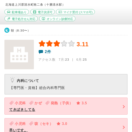
北海道上川郡清水町南二条（十勝清水駅）
駐車場あり
電子決済可
マイナ受付
(スマホ可)
電子処方せん対応
オンライン診療対応
朝（8:30〜）
3.11
2件
アクセス数 7月:
23
| 6月:
25
内科について
【専門医・資格】
総合内科専門医
小児科
かぜ
発熱（子供）
3.5
てきぱきしてる
小児科
咳（セキ）
3.0
早いです。