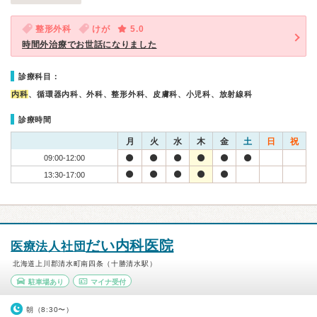
整形外科
けが
5.0
時間外治療でお世話になりました
診療科目：
内科
、循環器内科、外科、整形外科、皮膚科、小児科、放射線科
診療時間
月
火
水
木
金
土
日
祝
09:00-12:00
13:30-17:00
だい内科医院
医療法人社団
北海道上川郡清水町南四条（十勝清水駅）
駐車場あり
マイナ受付
朝（8:30〜）