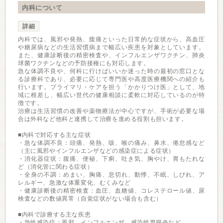
内科について
詳細
内科では、風邪や発熱、腹痛といった日常的な症状から、高血圧
や糖尿病などの生活習慣病まで幅広い疾患を対象としています。
また、健康診断後の精密検査や、インフルエンザワクチン、肺炎
球菌ワクチンなどの予防接種にも対応します。
急な体調不良や、何科に行けばいいか迷った時の最初の窓口とな
る診療科であり、必要に応じて専門医や高度医療機関への紹介も
行います。プライマリ・ケアを担う「かかりつけ医」として、地
域に根差し、幅広い世代の健康相談に柔軟に対応しているのが特
徴です。
治療は生活習慣の改善や薬物療法が中心ですが、手術が必要な場
合は外科など他科と連携して治療を進める役割も担います。
■内科で対応する主な症状
・急な体調不良：頭痛、発熱、咳、喉の痛み、鼻水、倦怠感など
（主に風邪やインフルエンザなどの感染症による症状）
・消化器症状：腹痛、便秘、下痢、吐き気、胸やけ、胃もたれな
ど（消化管に関わる症状）
・全身の不調：めまい、胸痛、息切れ、動悸、不眠、しびれ、ア
レルギー、急激な体重変化、むくみなど
・健康診断後の精密検査：血圧、血糖値、コレステロール値、尿
検査などの数値異常（自覚症状がない場合も含む）
■内科で診療する主な疾患
・急性感染症：風邪、インフルエンザ、感染性胃腸炎など