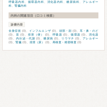
呼吸器内科
、
循環器内科
、
消化器内科
、
糖尿病科
、
アレルギー
科
、
腎臓内科
内科の関連項目（口コミ検索）
診療内容
全身症状
(0)、
インフルエンザ
(0)、
頭部・顔
(0)、
耳・鼻・のど
(0)、
首
(0)、
排泄（便）
(0)、
呼吸器
(0)、
循環器
(0)、
消化器
(0)、
内分泌・代謝
(0)、
糖尿病
(0)、
リウマチ
(0)、
アレルギー
(0)、
腎臓
(0)、
排泄（尿）
(0)、
再検査・精密検査
(0)