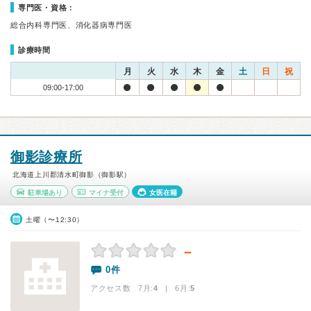
専門医・資格：
総合内科専門医、消化器病専門医
診療時間
月
火
水
木
金
土
日
祝
09:00-17:00
御影診療所
北海道上川郡清水町御影（御影駅）
駐車場あり
マイナ受付
女医在籍
土曜（〜12:30）
－
0件
アクセス数 7月:
4
| 6月:
5