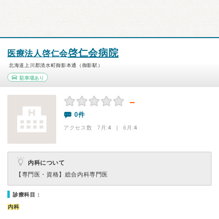
啓仁会病院
医療法人啓仁会
北海道上川郡清水町御影本通（御影駅）
駐車場あり
－
0件
アクセス数 7月:
4
| 6月:
4
内科について
【専門医・資格】
総合内科専門医
診療科目：
内科