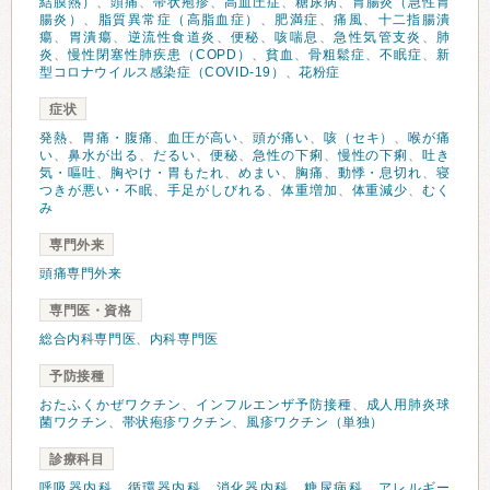
結膜熱）
、
頭痛
、
帯状疱疹
、
高血圧症
、
糖尿病
、
胃腸炎（急性胃
腸炎）
、
脂質異常症（高脂血症）
、
肥満症
、
痛風
、
十二指腸潰
瘍
、
胃潰瘍
、
逆流性食道炎
、
便秘
、
咳喘息
、
急性気管支炎
、
肺
炎
、
慢性閉塞性肺疾患（COPD）
、
貧血
、
骨粗鬆症
、
不眠症
、
新
型コロナウイルス感染症（COVID-19）
、
花粉症
症状
発熱
、
胃痛・腹痛
、
血圧が高い
、
頭が痛い
、
咳（セキ）
、
喉が痛
い
、
鼻水が出る
、
だるい
、
便秘
、
急性の下痢
、
慢性の下痢
、
吐き
気・嘔吐
、
胸やけ・胃もたれ
、
めまい
、
胸痛
、
動悸・息切れ
、
寝
つきが悪い・不眠
、
手足がしびれる
、
体重増加
、
体重減少
、
むく
み
専門外来
頭痛専門外来
専門医・資格
総合内科専門医
、
内科専門医
予防接種
おたふくかぜワクチン
、
インフルエンザ予防接種
、
成人用肺炎球
菌ワクチン
、
帯状疱疹ワクチン
、
風疹ワクチン（単独）
診療科目
呼吸器内科
、
循環器内科
、
消化器内科
、
糖尿病科
、
アレルギー