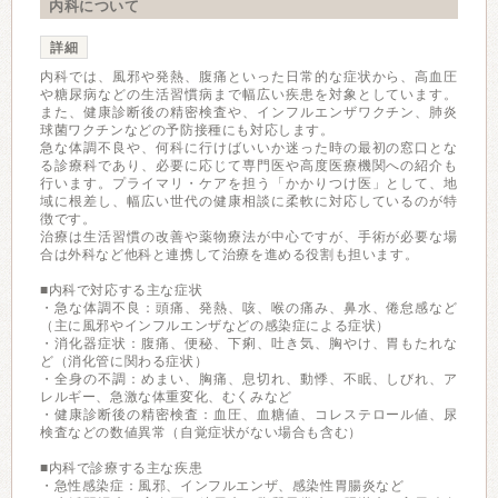
内科について
詳細
内科では、風邪や発熱、腹痛といった日常的な症状から、高血圧
や糖尿病などの生活習慣病まで幅広い疾患を対象としています。
また、健康診断後の精密検査や、インフルエンザワクチン、肺炎
球菌ワクチンなどの予防接種にも対応します。
急な体調不良や、何科に行けばいいか迷った時の最初の窓口とな
る診療科であり、必要に応じて専門医や高度医療機関への紹介も
行います。プライマリ・ケアを担う「かかりつけ医」として、地
域に根差し、幅広い世代の健康相談に柔軟に対応しているのが特
徴です。
治療は生活習慣の改善や薬物療法が中心ですが、手術が必要な場
合は外科など他科と連携して治療を進める役割も担います。
■内科で対応する主な症状
・急な体調不良：頭痛、発熱、咳、喉の痛み、鼻水、倦怠感など
（主に風邪やインフルエンザなどの感染症による症状）
・消化器症状：腹痛、便秘、下痢、吐き気、胸やけ、胃もたれな
ど（消化管に関わる症状）
・全身の不調：めまい、胸痛、息切れ、動悸、不眠、しびれ、ア
レルギー、急激な体重変化、むくみなど
・健康診断後の精密検査：血圧、血糖値、コレステロール値、尿
検査などの数値異常（自覚症状がない場合も含む）
■内科で診療する主な疾患
・急性感染症：風邪、インフルエンザ、感染性胃腸炎など