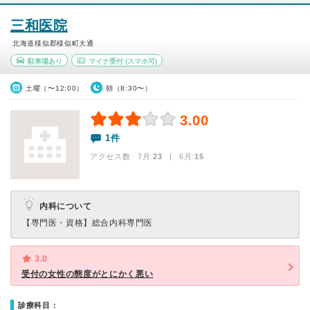
三和医院
北海道様似郡様似町大通
駐車場あり
マイナ受付
(スマホ可)
土曜（〜12:00）
朝（8:30〜）
3.00
1件
アクセス数 7月:
23
| 6月:
15
内科について
【専門医・資格】
総合内科専門医
3.0
受付の女性の態度がとにかく悪い
診療科目：