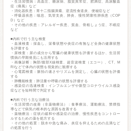
・生活習慣病：高血圧、糖尿病、脂質異常症、肥満症、高尿酸血
症（痛風）など
・消化器疾患：胃十二指腸潰瘍、逆流性食道炎、便秘症など
・呼吸器疾患：喘息、気管支炎、肺炎、慢性閉塞性肺疾患（COP
D）など
・その他の疾患：アレルギー疾患、貧血、骨粗しょう症、不眠症
など
■内科で行う主な検査
・血液検査：採血し、栄養状態や炎症の有無など全身の健康状態
を評価する
・尿検査：尿の成分から腎臓の健康状態を評価するほか、生活習
慣病の早期発見にも活用する
・画像診断：胸部/腹部X線検査、超音波検査（エコー）、CT、M
RIなどで体内の状態を視覚的に観察する
・心電図検査：脈拍の速さやリズムを測定し、心臓の状態を評価
する
・肺機能検査：肺活量や呼吸の状態を評価する
・感染症の迅速検査：インフルエンザや新型コロナウイルス感染
症などを短時間で判定する
■内科で行う主な治療法
・生活習慣の改善（非薬物療法）：食事療法、運動療法、禁煙指
導などで病気の根本的な原因を改善する
・薬物療法：症状の緩和や感染症の治療、慢性疾患をコントロー
ルするための薬を処方する
・その他の処置：脱水や急な痛み、炎症を抑えるための点滴など
の処置を行う