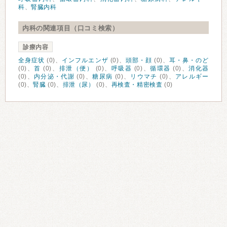
科
、
腎臓内科
内科の関連項目（口コミ検索）
診療内容
全身症状
(0)、
インフルエンザ
(0)、
頭部・顔
(0)、
耳・鼻・のど
(0)、
首
(0)、
排泄（便）
(0)、
呼吸器
(0)、
循環器
(0)、
消化器
(0)、
内分泌・代謝
(0)、
糖尿病
(0)、
リウマチ
(0)、
アレルギー
(0)、
腎臓
(0)、
排泄（尿）
(0)、
再検査・精密検査
(0)