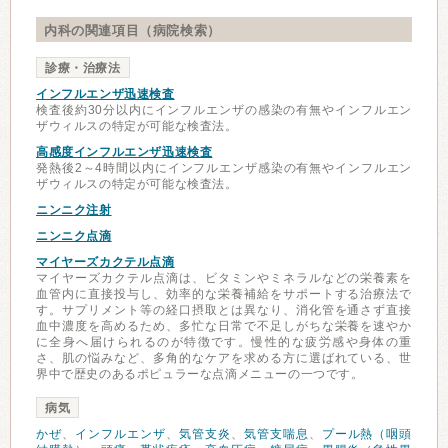
内科の関連項目（病院検索）
診療・治療法
インフルエンザ迅速検査
検査後約30分以内にインフルエンザの感染の有無やインフルエン
ザウィルスの特定が可能な検査法。
高感度インフルエンザ迅速検査
発熱後2～4時間以内にインフルエンザ感染の有無やインフルエン
ザウィルスの特定が可能な検査法。
ニンニク注射
ニンニク点滴
マイヤーズカクテル点滴
マイヤーズカクテル点滴は、ビタミンやミネラルなどの栄養素を
血管内に直接投与し、効率的な栄養補給をサポートする治療法で
す。サプリメント等の経口摂取とは異なり、消化管を通さず直接
血中濃度を高めるため、多忙な日常で不足しがちな栄養を速やか
に全身へ届けられるのが特徴です。慢性的な疲労感や身体の重
さ、肌の悩みなど、多角的なケアを求める方に選ばれている、世
界中で歴史のあるポピュラーな点滴メニューの一つです。
病気
かぜ
、
インフルエンザ
、
気管支炎
、
気管支喘息
、
プール熱（咽頭