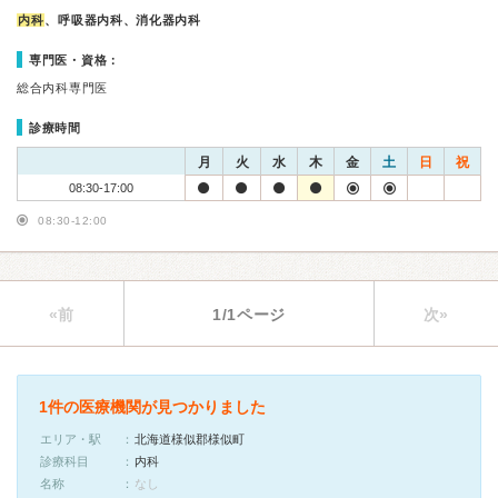
内科
、呼吸器内科、消化器内科
専門医・資格：
総合内科専門医
診療時間
月
火
水
木
金
土
日
祝
08:30-17:00
08:30-12:00
«前
1/1ページ
次»
1件の医療機関が見つかりました
エリア・駅
北海道様似郡様似町
診療科目
内科
名称
なし