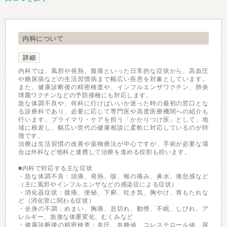
内科について
詳細
内科では、風邪や発熱、腹痛といった日常的な症状から、高血圧
や糖尿病などの生活習慣病まで幅広い疾患を対象としています。
また、健康診断後の精密検査や、インフルエンザワクチン、肺炎
球菌ワクチンなどの予防接種にも対応します。
急な体調不良や、何科に行けばいいか迷った時の最初の窓口とな
る診療科であり、必要に応じて専門医や高度医療機関への紹介も
行います。プライマリ・ケアを担う「かかりつけ医」として、地
域に根差し、幅広い世代の健康相談に柔軟に対応しているのが特
徴です。
治療は生活習慣の改善や薬物療法が中心ですが、手術が必要な場
合は外科など他科と連携して治療を進める役割も担います。
■内科で対応する主な症状
・急な体調不良：頭痛、発熱、咳、喉の痛み、鼻水、倦怠感など
（主に風邪やインフルエンザなどの感染症による症状）
・消化器症状：腹痛、便秘、下痢、吐き気、胸やけ、胃もたれな
ど（消化管に関わる症状）
・全身の不調：めまい、胸痛、息切れ、動悸、不眠、しびれ、ア
レルギー、急激な体重変化、むくみなど
・健康診断後の精密検査：血圧、血糖値、コレステロール値、尿