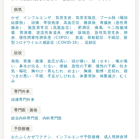
病気
かぜ
、
インフルエンザ
、
気管支炎
、
気管支喘息
、
プール熱（咽頭
結膜熱）
、
頭痛
、
帯状疱疹
、
高血圧症
、
糖尿病
、
胃腸炎（急性胃
腸炎）
、
脂質異常症（高脂血症）
、
肥満症
、
痛風
、
十二指腸潰
瘍
、
胃潰瘍
、
逆流性食道炎
、
便秘
、
咳喘息
、
急性気管支炎
、
肺
炎
、
慢性閉塞性肺疾患（COPD）
、
貧血
、
骨粗鬆症
、
不眠症
、
新
型コロナウイルス感染症（COVID-19）
、
花粉症
症状
発熱
、
胃痛・腹痛
、
血圧が高い
、
頭が痛い
、
咳（セキ）
、
喉が痛
い
、
鼻水が出る
、
だるい
、
便秘
、
急性の下痢
、
慢性の下痢
、
吐き
気・嘔吐
、
胸やけ・胃もたれ
、
めまい
、
胸痛
、
動悸・息切れ
、
寝
つきが悪い・不眠
、
手足がしびれる
、
体重増加
、
体重減少
、
むく
み
専門外来
頭痛専門外来
専門医・資格
総合内科専門医
、
内科専門医
予防接種
おたふくかぜワクチン
、
インフルエンザ予防接種
、
成人用肺炎球