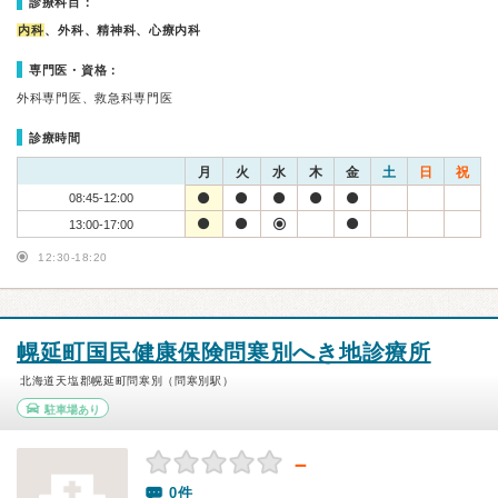
診療科目：
内科
、外科、精神科、心療内科
専門医・資格：
外科専門医、救急科専門医
診療時間
月
火
水
木
金
土
日
祝
08:45-12:00
13:00-17:00
12:30-18:20
幌延町国民健康保険問寒別へき地診療所
北海道天塩郡幌延町問寒別（問寒別駅）
駐車場あり
－
0件