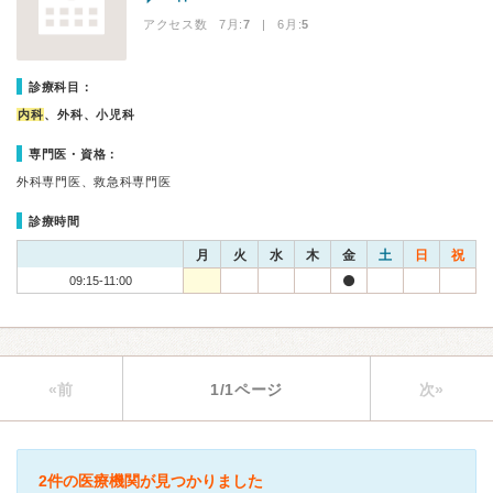
アクセス数 7月:
7
| 6月:
5
診療科目：
内科
、外科、小児科
専門医・資格：
外科専門医、救急科専門医
診療時間
月
火
水
木
金
土
日
祝
09:15-11:00
«前
1/1ページ
次»
2件の医療機関が見つかりました