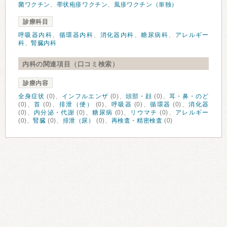
菌ワクチン
、
帯状疱疹ワクチン
、
風疹ワクチン（単独）
診療科目
呼吸器内科
、
循環器内科
、
消化器内科
、
糖尿病科
、
アレルギー
科
、
腎臓内科
内科の関連項目（口コミ検索）
診療内容
全身症状
(0)、
インフルエンザ
(0)、
頭部・顔
(0)、
耳・鼻・のど
(0)、
首
(0)、
排泄（便）
(0)、
呼吸器
(0)、
循環器
(0)、
消化器
(0)、
内分泌・代謝
(0)、
糖尿病
(0)、
リウマチ
(0)、
アレルギー
(0)、
腎臓
(0)、
排泄（尿）
(0)、
再検査・精密検査
(0)