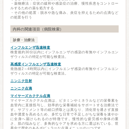
・薬物療法：症状の緩和や感染症の治療、慢性疾患をコントロー
ルするための薬を処方する
・その他の処置：脱水や急な痛み、炎症を抑えるための点滴など
の処置を行う
内科の関連項目（病院検索）
診療・治療法
インフルエンザ迅速検査
検査後約30分以内にインフルエンザの感染の有無やインフルエン
ザウィルスの特定が可能な検査法。
高感度インフルエンザ迅速検査
発熱後2～4時間以内にインフルエンザ感染の有無やインフルエン
ザウィルスの特定が可能な検査法。
ニンニク注射
ニンニク点滴
マイヤーズカクテル点滴
マイヤーズカクテル点滴は、ビタミンやミネラルなどの栄養素を
血管内に直接投与し、効率的な栄養補給をサポートする治療法で
す。サプリメント等の経口摂取とは異なり、消化管を通さず直接
血中濃度を高めるため、多忙な日常で不足しがちな栄養を速やか
に全身へ届けられるのが特徴です。慢性的な疲労感や身体の重
さ、肌の悩みなど、多角的なケアを求める方に選ばれている、世
界中で歴史のあるポピュラーな点滴メニューの一つです。