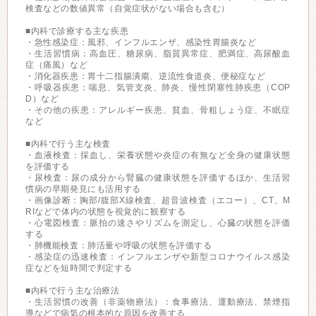
検査などの数値異常（自覚症状がない場合も含む）
■内科で診療する主な疾患
・急性感染症：風邪、インフルエンザ、感染性胃腸炎など
・生活習慣病：高血圧、糖尿病、脂質異常症、肥満症、高尿酸血
症（痛風）など
・消化器疾患：胃十二指腸潰瘍、逆流性食道炎、便秘症など
・呼吸器疾患：喘息、気管支炎、肺炎、慢性閉塞性肺疾患（COP
D）など
・その他の疾患：アレルギー疾患、貧血、骨粗しょう症、不眠症
など
■内科で行う主な検査
・血液検査：採血し、栄養状態や炎症の有無など全身の健康状態
を評価する
・尿検査：尿の成分から腎臓の健康状態を評価するほか、生活習
慣病の早期発見にも活用する
・画像診断：胸部/腹部X線検査、超音波検査（エコー）、CT、M
RIなどで体内の状態を視覚的に観察する
・心電図検査：脈拍の速さやリズムを測定し、心臓の状態を評価
する
・肺機能検査：肺活量や呼吸の状態を評価する
・感染症の迅速検査：インフルエンザや新型コロナウイルス感染
症などを短時間で判定する
■内科で行う主な治療法
・生活習慣の改善（非薬物療法）：食事療法、運動療法、禁煙指
導などで病気の根本的な原因を改善する