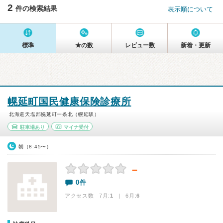
2
件の検索結果
表示順について
標準
★の数
レビュー数
新着・更新
幌延町国民健康保険診療所
北海道天塩郡幌延町一条北（幌延駅）
駐車場あり
マイナ受付
朝（8:45〜）
－
0件
アクセス数 7月:
1
| 6月:
6