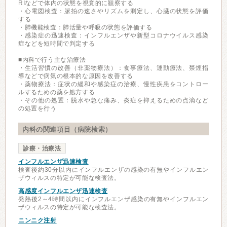
RIなどで体内の状態を視覚的に観察する
・心電図検査：脈拍の速さやリズムを測定し、心臓の状態を評価
する
・肺機能検査：肺活量や呼吸の状態を評価する
・感染症の迅速検査：インフルエンザや新型コロナウイルス感染
症などを短時間で判定する
■内科で行う主な治療法
・生活習慣の改善（非薬物療法）：食事療法、運動療法、禁煙指
導などで病気の根本的な原因を改善する
・薬物療法：症状の緩和や感染症の治療、慢性疾患をコントロー
ルするための薬を処方する
・その他の処置：脱水や急な痛み、炎症を抑えるための点滴など
の処置を行う
内科の関連項目（病院検索）
診療・治療法
インフルエンザ迅速検査
検査後約30分以内にインフルエンザの感染の有無やインフルエン
ザウィルスの特定が可能な検査法。
高感度インフルエンザ迅速検査
発熱後2～4時間以内にインフルエンザ感染の有無やインフルエン
ザウィルスの特定が可能な検査法。
ニンニク注射