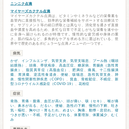
ニンニク点滴
マイヤーズカクテル点滴
マイヤーズカクテル点滴は、ビタミンやミネラルなどの栄養素を
血管内に直接投与し、効率的な栄養補給をサポートする治療法で
す。サプリメント等の経口摂取とは異なり、消化管を通さず直接
血中濃度を高めるため、多忙な日常で不足しがちな栄養を速やか
に全身へ届けられるのが特徴です。慢性的な疲労感や身体の重
さ、肌の悩みなど、多角的なケアを求める方に選ばれている、世
界中で歴史のあるポピュラーな点滴メニューの一つです。
病気
かぜ
、
インフルエンザ
、
気管支炎
、
気管支喘息
、
プール熱（咽頭
結膜熱）
、
頭痛
、
帯状疱疹
、
高血圧症
、
糖尿病
、
胃腸炎（急性胃
腸炎）
、
脂質異常症（高脂血症）
、
肥満症
、
痛風
、
十二指腸潰
瘍
、
胃潰瘍
、
逆流性食道炎
、
便秘
、
咳喘息
、
急性気管支炎
、
肺
炎
、
慢性閉塞性肺疾患（COPD）
、
貧血
、
骨粗鬆症
、
不眠症
、
新
型コロナウイルス感染症（COVID-19）
、
花粉症
症状
発熱
、
胃痛・腹痛
、
血圧が高い
、
頭が痛い
、
咳（セキ）
、
喉が痛
い
、
鼻水が出る
、
だるい
、
便秘
、
急性の下痢
、
慢性の下痢
、
吐き
気・嘔吐
、
胸やけ・胃もたれ
、
めまい
、
胸痛
、
動悸・息切れ
、
寝
つきが悪い・不眠
、
手足がしびれる
、
体重増加
、
体重減少
、
むく
み