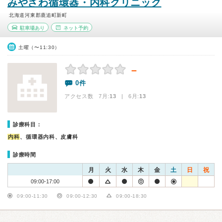
みやざわ循環器・内科クリニック
北海道河東郡鹿追町新町
駐車場あり
ネット予約
土曜（〜11:30）
－
0件
アクセス数 7月:
13
| 6月:
13
診療科目：
内科
、循環器内科、皮膚科
診療時間
月
火
水
木
金
土
日
祝
09:00-17:00
09:00-11:30
09:00-12:30
09:00-18:30