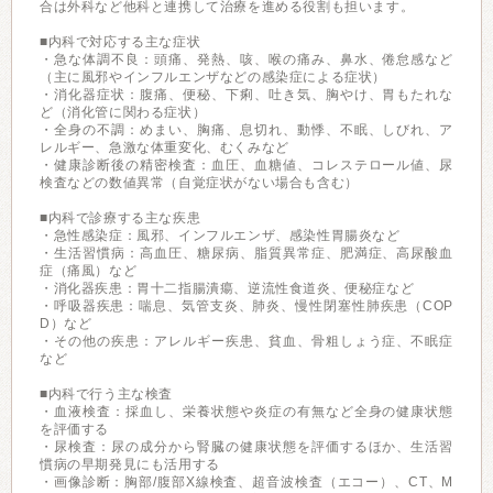
合は外科など他科と連携して治療を進める役割も担います。
■内科で対応する主な症状
・急な体調不良：頭痛、発熱、咳、喉の痛み、鼻水、倦怠感など
（主に風邪やインフルエンザなどの感染症による症状）
・消化器症状：腹痛、便秘、下痢、吐き気、胸やけ、胃もたれな
ど（消化管に関わる症状）
・全身の不調：めまい、胸痛、息切れ、動悸、不眠、しびれ、ア
レルギー、急激な体重変化、むくみなど
・健康診断後の精密検査：血圧、血糖値、コレステロール値、尿
検査などの数値異常（自覚症状がない場合も含む）
■内科で診療する主な疾患
・急性感染症：風邪、インフルエンザ、感染性胃腸炎など
・生活習慣病：高血圧、糖尿病、脂質異常症、肥満症、高尿酸血
症（痛風）など
・消化器疾患：胃十二指腸潰瘍、逆流性食道炎、便秘症など
・呼吸器疾患：喘息、気管支炎、肺炎、慢性閉塞性肺疾患（COP
D）など
・その他の疾患：アレルギー疾患、貧血、骨粗しょう症、不眠症
など
■内科で行う主な検査
・血液検査：採血し、栄養状態や炎症の有無など全身の健康状態
を評価する
・尿検査：尿の成分から腎臓の健康状態を評価するほか、生活習
慣病の早期発見にも活用する
・画像診断：胸部/腹部X線検査、超音波検査（エコー）、CT、M