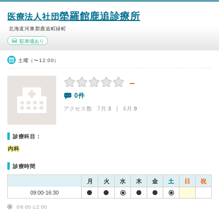
犖羅館鹿追診療所
医療法人社団
北海道河東郡鹿追町緑町
駐車場あり
土曜（〜12:00）
－
0件
アクセス数 7月:
3
| 6月:
9
診療科目：
内科
診療時間
月
火
水
木
金
土
日
祝
09:00-16:30
09:00-12:00