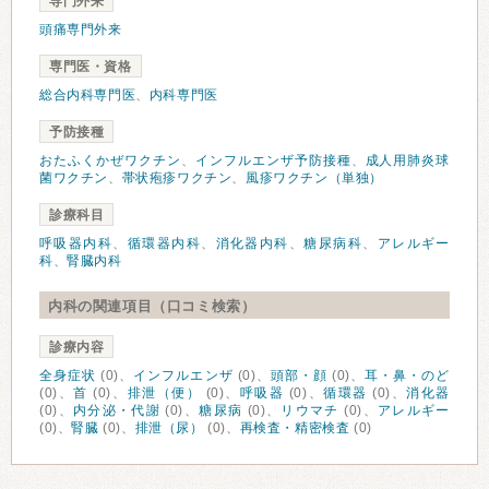
専門外来
頭痛専門外来
専門医・資格
総合内科専門医
、
内科専門医
予防接種
おたふくかぜワクチン
、
インフルエンザ予防接種
、
成人用肺炎球
菌ワクチン
、
帯状疱疹ワクチン
、
風疹ワクチン（単独）
診療科目
呼吸器内科
、
循環器内科
、
消化器内科
、
糖尿病科
、
アレルギー
科
、
腎臓内科
内科の関連項目（口コミ検索）
診療内容
全身症状
(0)、
インフルエンザ
(0)、
頭部・顔
(0)、
耳・鼻・のど
(0)、
首
(0)、
排泄（便）
(0)、
呼吸器
(0)、
循環器
(0)、
消化器
(0)、
内分泌・代謝
(0)、
糖尿病
(0)、
リウマチ
(0)、
アレルギー
(0)、
腎臓
(0)、
排泄（尿）
(0)、
再検査・精密検査
(0)