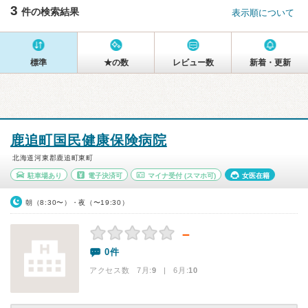
3
件の検索結果
表示順について
標準
★の数
レビュー数
新着・更新
鹿追町国民健康保険病院
北海道河東郡鹿追町東町
駐車場あり
電子決済可
マイナ受付
(スマホ可)
女医在籍
朝（8:30〜）・夜（〜19:30）
－
0件
アクセス数 7月:
9
| 6月:
10