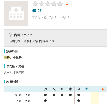
－
0件
アクセス数 7月:
2
| 6月:
6
内科について
【専門医・資格】
総合内科専門医
診療科目：
内科
、小児科
専門医・資格：
総合内科専門医
診療時間
月
火
水
木
金
土
日
祝
09:00-12:00
14:00-17:00