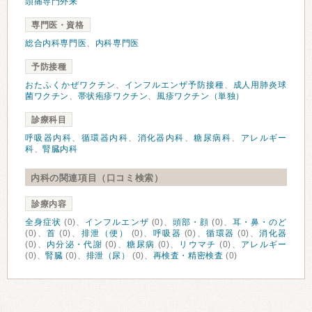
頭痛専門外来
専門医・資格
総合内科専門医
、
内科専門医
予防接種
おたふくかぜワクチン
、
インフルエンザ予防接種
、
成人用肺炎球
菌ワクチン
、
帯状疱疹ワクチン
、
風疹ワクチン（単独）
診療科目
呼吸器内科
、
循環器内科
、
消化器内科
、
糖尿病科
、
アレルギー
科
、
腎臓内科
内科の関連項目（口コミ検索）
診療内容
全身症状
(0)、
インフルエンザ
(0)、
頭部・顔
(0)、
耳・鼻・のど
(0)、
首
(0)、
排泄（便）
(0)、
呼吸器
(0)、
循環器
(0)、
消化器
(0)、
内分泌・代謝
(0)、
糖尿病
(0)、
リウマチ
(0)、
アレルギー
(0)、
腎臓
(0)、
排泄（尿）
(0)、
再検査・精密検査
(0)