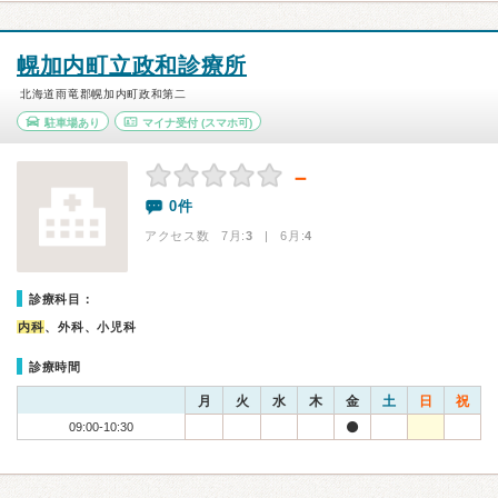
幌加内町立政和診療所
北海道雨竜郡幌加内町政和第二
駐車場あり
マイナ受付
(スマホ可)
－
0件
アクセス数 7月:
3
| 6月:
4
診療科目：
内科
、外科、小児科
診療時間
月
火
水
木
金
土
日
祝
09:00-10:30