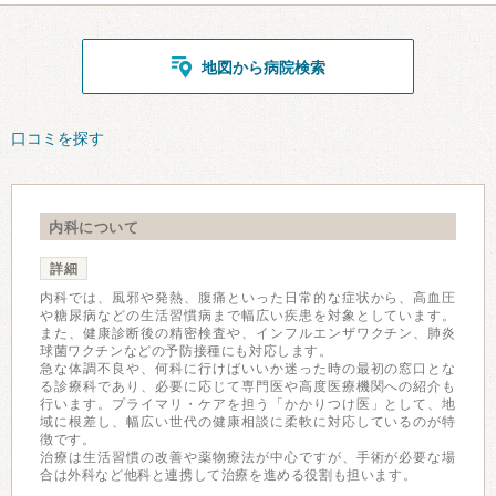
地図から病院検索
口コミを探す
内科について
詳細
内科では、風邪や発熱、腹痛といった日常的な症状から、高血圧
や糖尿病などの生活習慣病まで幅広い疾患を対象としています。
また、健康診断後の精密検査や、インフルエンザワクチン、肺炎
球菌ワクチンなどの予防接種にも対応します。
急な体調不良や、何科に行けばいいか迷った時の最初の窓口とな
る診療科であり、必要に応じて専門医や高度医療機関への紹介も
行います。プライマリ・ケアを担う「かかりつけ医」として、地
域に根差し、幅広い世代の健康相談に柔軟に対応しているのが特
徴です。
治療は生活習慣の改善や薬物療法が中心ですが、手術が必要な場
合は外科など他科と連携して治療を進める役割も担います。