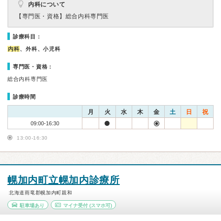
内科について
【専門医・資格】
総合内科専門医
診療科目：
内科
、外科、小児科
専門医・資格：
総合内科専門医
診療時間
月
火
水
木
金
土
日
祝
09:00-16:30
13:00-16:30
幌加内町立幌加内診療所
北海道雨竜郡幌加内町親和
駐車場あり
マイナ受付
(スマホ可)