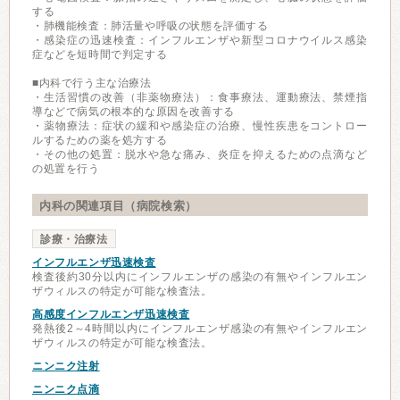
する
・肺機能検査：肺活量や呼吸の状態を評価する
・感染症の迅速検査：インフルエンザや新型コロナウイルス感染
症などを短時間で判定する
■内科で行う主な治療法
・生活習慣の改善（非薬物療法）：食事療法、運動療法、禁煙指
導などで病気の根本的な原因を改善する
・薬物療法：症状の緩和や感染症の治療、慢性疾患をコントロー
ルするための薬を処方する
・その他の処置：脱水や急な痛み、炎症を抑えるための点滴など
の処置を行う
内科の関連項目（病院検索）
診療・治療法
インフルエンザ迅速検査
検査後約30分以内にインフルエンザの感染の有無やインフルエン
ザウィルスの特定が可能な検査法。
高感度インフルエンザ迅速検査
発熱後2～4時間以内にインフルエンザ感染の有無やインフルエン
ザウィルスの特定が可能な検査法。
ニンニク注射
ニンニク点滴