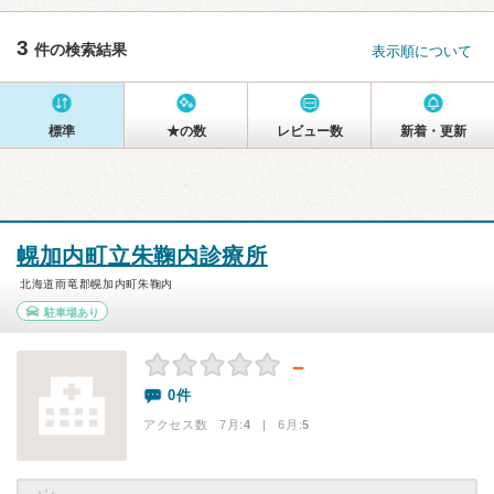
3
件の検索結果
表示順について
標準
★の数
レビュー数
新着・更新
幌加内町立朱鞠内診療所
北海道雨竜郡幌加内町朱鞠内
駐車場あり
－
0件
アクセス数 7月:
4
| 6月:
5