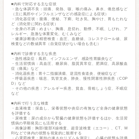
■内科で対応する主な症状
・急な体調不良：頭痛、発熱、咳、喉の痛み、鼻水、倦怠感など
（主に風邪やインフルエンザなどの感染症による症状）
・消化器症状：腹痛、便秘、下痢、吐き気、胸やけ、胃もたれな
ど（消化管に関わる症状）
・全身の不調：めまい、胸痛、息切れ、動悸、不眠、しびれ、ア
レルギー、急激な体重変化、むくみなど
・健康診断後の精密検査：血圧、血糖値、コレステロール値、尿
検査などの数値異常（自覚症状がない場合も含む）
■内科で診療する主な疾患
・急性感染症：風邪、インフルエンザ、感染性胃腸炎など
・生活習慣病：高血圧、糖尿病、脂質異常症、肥満症、高尿酸血
症（痛風）など
・消化器疾患：胃十二指腸潰瘍、逆流性食道炎、便秘症など
・呼吸器疾患：喘息、気管支炎、肺炎、慢性閉塞性肺疾患（COP
D）など
・その他の疾患：アレルギー疾患、貧血、骨粗しょう症、不眠症
など
■内科で行う主な検査
・血液検査：採血し、栄養状態や炎症の有無など全身の健康状態
を評価する
・尿検査：尿の成分から腎臓の健康状態を評価するほか、生活習
慣病の早期発見にも活用する
・画像診断：胸部/腹部X線検査、超音波検査（エコー）、CT、M
RIなどで体内の状態を視覚的に観察する
・心電図検査：脈拍の速さやリズムを測定し、心臓の状態を評価