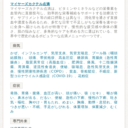
マイヤーズカクテル点滴
マイヤーズカクテル点滴は、ビタミンやミネラルなどの栄養素を
血管内に直接投与し、効率的な栄養補給をサポートする治療法で
す。サプリメント等の経口摂取とは異なり、消化管を通さず直接
血中濃度を高めるため、多忙な日常で不足しがちな栄養を速やか
に全身へ届けられるのが特徴です。慢性的な疲労感や身体の重
さ、肌の悩みなど、多角的なケアを求める方に選ばれている、世
界中で歴史のあるポピュラーな点滴メニューの一つです。
病気
かぜ
、
インフルエンザ
、
気管支炎
、
気管支喘息
、
プール熱（咽頭
結膜熱）
、
頭痛
、
帯状疱疹
、
高血圧症
、
糖尿病
、
胃腸炎（急性胃
腸炎）
、
脂質異常症（高脂血症）
、
肥満症
、
痛風
、
十二指腸潰
瘍
、
胃潰瘍
、
逆流性食道炎
、
便秘
、
咳喘息
、
急性気管支炎
、
肺
炎
、
慢性閉塞性肺疾患（COPD）
、
貧血
、
骨粗鬆症
、
不眠症
、
新
型コロナウイルス感染症（COVID-19）
、
花粉症
症状
発熱
、
胃痛・腹痛
、
血圧が高い
、
頭が痛い
、
咳（セキ）
、
喉が痛
い
、
鼻水が出る
、
だるい
、
便秘
、
急性の下痢
、
慢性の下痢
、
吐き
気・嘔吐
、
胸やけ・胃もたれ
、
めまい
、
胸痛
、
動悸・息切れ
、
寝
つきが悪い・不眠
、
手足がしびれる
、
体重増加
、
体重減少
、
むく
み
専門外来