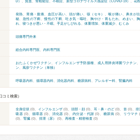
D）
、
貧血
、
骨粗鬆症
、
不眠症
、
新型コロナウイルス感染症（COVID-19）
、
花
発熱
、
胃痛・腹痛
、
血圧が高い
、
頭が痛い
、
咳（セキ）
、
喉が痛い
、
鼻水が
秘
、
急性の下痢
、
慢性の下痢
、
吐き気・嘔吐
、
胸やけ・胃もたれ
、
めまい
、
れ
、
寝つきが悪い・不眠
、
手足がしびれる
、
体重増加
、
体重減少
、
むくみ
頭痛専門外来
総合内科専門医
、
内科専門医
おたふくかぜワクチン
、
インフルエンザ予防接種
、
成人用肺炎球菌ワクチン
ン
、
風疹ワクチン（単独）
呼吸器内科
、
循環器内科
、
消化器内科
、
糖尿病科
、
アレルギー科
、
腎臓内科
口コミ検索）
全身症状
(0)、
インフルエンザ
(0)、
頭部・顔
(0)、
耳・鼻・のど
(0)、
首
(0)、
排
吸器
(0)、
循環器
(0)、
消化器
(0)、
内分泌・代謝
(0)、
糖尿病
(0)、
リウマチ
(0)、
腎臓
(0)、
排泄（尿）
(0)、
再検査・精密検査
(0)