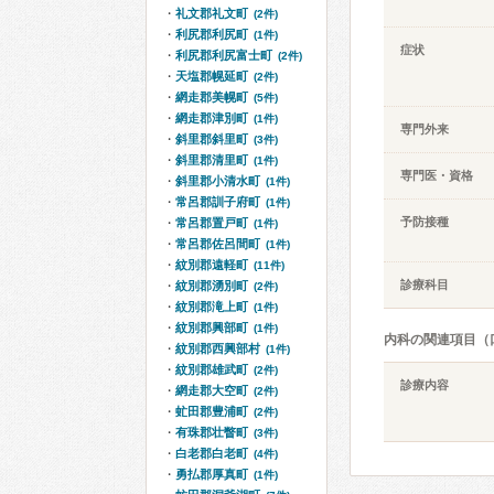
礼文郡礼文町
(2件)
利尻郡利尻町
(1件)
症状
利尻郡利尻富士町
(2件)
天塩郡幌延町
(2件)
網走郡美幌町
(5件)
網走郡津別町
(1件)
専門外来
斜里郡斜里町
(3件)
斜里郡清里町
(1件)
専門医・資格
斜里郡小清水町
(1件)
常呂郡訓子府町
(1件)
予防接種
常呂郡置戸町
(1件)
常呂郡佐呂間町
(1件)
紋別郡遠軽町
(11件)
診療科目
紋別郡湧別町
(2件)
紋別郡滝上町
(1件)
紋別郡興部町
(1件)
内科の関連項目（
紋別郡西興部村
(1件)
紋別郡雄武町
(2件)
診療内容
網走郡大空町
(2件)
虻田郡豊浦町
(2件)
有珠郡壮瞥町
(3件)
白老郡白老町
(4件)
勇払郡厚真町
(1件)