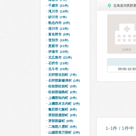
千歳市
北海道河西郡
(31件)
滝川市
(14件)
砂川市
(7件)
歌志内市
(2件)
深川市
(13件)
富良野市
(5件)
登別市
(16件)
恵庭市
(21件)
診療所
伊達市
(15件)
北広島市
(22件)
石狩市
(13件)
北斗市
09:00-16:30
(15件)
石狩郡当別町
(7件)
石狩郡新篠津村
(1件)
松前郡松前町
(3件)
松前郡福島町
(2件)
上磯郡知内町
(2件)
上磯郡木古内町
(2件)
亀田郡七飯町
(8件)
茅部郡鹿部町
(2件)
茅部郡森町
(6件)
二海郡八雲町
(5件)
1-1件 / 1件中
山越郡長万部町
(2件)