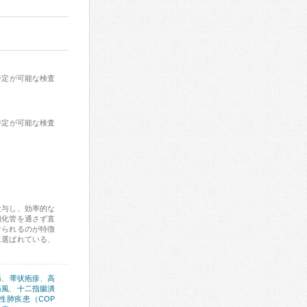
特定が可能な検査
特定が可能な検査
投与し、効率的な
消化管を通さず直
けられるのが特徴
に選ばれている、
痛
、
帯状疱疹
、
高
痛風
、
十二指腸潰
性肺疾患（COP