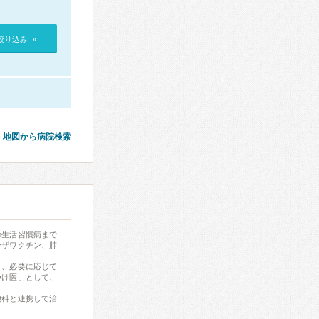
絞り込み »
地図から病院検索
の生活習慣病まで
ンザワクチン、肺
り、必要に応じて
つけ医」として、
他科と連携して治