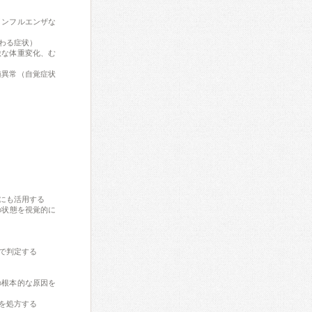
インフルエンザな
わる症状）
激な体重変化、む
値異常（自覚症状
にも活用する
の状態を視覚的に
で判定する
の根本的な原因を
を処方する