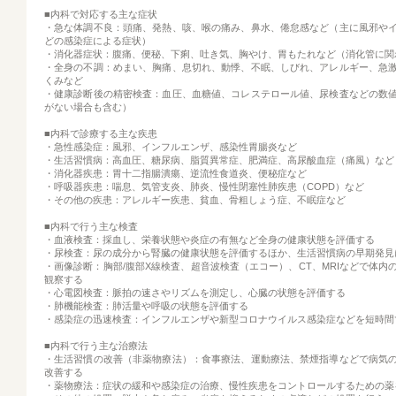
■内科で対応する主な症状
・急な体調不良：頭痛、発熱、咳、喉の痛み、鼻水、倦怠感など（主に風邪や
どの感染症による症状）
・消化器症状：腹痛、便秘、下痢、吐き気、胸やけ、胃もたれなど（消化管に関
・全身の不調：めまい、胸痛、息切れ、動悸、不眠、しびれ、アレルギー、急
くみなど
・健康診断後の精密検査：血圧、血糖値、コレステロール値、尿検査などの数
がない場合も含む）
■内科で診療する主な疾患
・急性感染症：風邪、インフルエンザ、感染性胃腸炎など
・生活習慣病：高血圧、糖尿病、脂質異常症、肥満症、高尿酸血症（痛風）など
・消化器疾患：胃十二指腸潰瘍、逆流性食道炎、便秘症など
・呼吸器疾患：喘息、気管支炎、肺炎、慢性閉塞性肺疾患（COPD）など
・その他の疾患：アレルギー疾患、貧血、骨粗しょう症、不眠症など
■内科で行う主な検査
・血液検査：採血し、栄養状態や炎症の有無など全身の健康状態を評価する
・尿検査：尿の成分から腎臓の健康状態を評価するほか、生活習慣病の早期発見
・画像診断：胸部/腹部X線検査、超音波検査（エコー）、CT、MRIなどで体内
観察する
・心電図検査：脈拍の速さやリズムを測定し、心臓の状態を評価する
・肺機能検査：肺活量や呼吸の状態を評価する
・感染症の迅速検査：インフルエンザや新型コロナウイルス感染症などを短時間
■内科で行う主な治療法
・生活習慣の改善（非薬物療法）：食事療法、運動療法、禁煙指導などで病気
改善する
・薬物療法：症状の緩和や感染症の治療、慢性疾患をコントロールするための薬