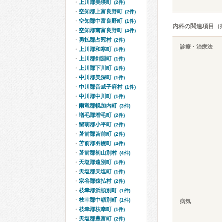
上川郡美瑛町
(2件)
空知郡上富良野町
(2件)
空知郡中富良野町
(1件)
内科の関連項目（
空知郡南富良野町
(4件)
勇払郡占冠村
(2件)
診療・治療法
上川郡和寒町
(1件)
上川郡剣淵町
(1件)
上川郡下川町
(1件)
中川郡美深町
(1件)
中川郡音威子府村
(1件)
中川郡中川町
(1件)
雨竜郡幌加内町
(3件)
増毛郡増毛町
(2件)
留萌郡小平町
(2件)
苫前郡苫前町
(2件)
苫前郡羽幌町
(4件)
苫前郡初山別村
(4件)
天塩郡遠別町
(1件)
天塩郡天塩町
(1件)
宗谷郡猿払村
(2件)
枝幸郡浜頓別町
(1件)
枝幸郡中頓別町
(1件)
病気
枝幸郡枝幸町
(1件)
天塩郡豊富町
(2件)