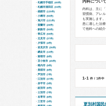
内科につい
札幌市手稲区
(40件)
札幌市清田区
(33件)
内科は、主に「
函館市
(120件)
習慣病、アレル
小樽市
(55件)
も実施します。
旭川市
(121件)
患に適した治療
室蘭市
(28件)
て他科への紹介
釧路市
(50件)
帯広市
(59件)
北見市
(37件)
夕張市
(4件)
岩見沢市
(36件)
網走市
(13件)
留萌市
(8件)
苫小牧市
(45件)
稚内市
(9件)
美唄市
(8件)
芦別市
(7件)
1-1
件 / 1件中
江別市
(37件)
赤平市
(3件)
紋別市
(8件)
士別市
(7件)
名寄市
(8件)
三笠市
(3件)
更別村国民
根室市
(7件)