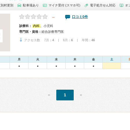
更別村更別
駐車場あり
マイナ受付 (スマホ可)
電子処方せん対応
オ
－
口コミ0件
診療科：
内科
、小児科
専門医・資格：
総合診療専門医
アクセス数 7月：
4
| 6月：
6
| 年間：
46
月
火
水
木
金
土
●
●
●
●
●
«
1
»