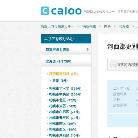
病院口コミ検索カルー - 河西郡更別村
病院口コミ検索カルー
病院検索
内科
北海道
エリアを絞り込む
河西郡更
都道府県を選択
北海道
(1,973件)
北海道河西郡
河西郡更別村
(1件)
更別
(1件)
札幌市すべて
エリア・駅
(759件)
診療科目
札幌市中央区
(200件)
名称
札幌市北区
(92件)
詳細条件
札幌市東区
(74件)
札幌市白石区
(71件)
札幌市豊平区
(76件)
札幌市南区
(45件)
札幌市西区
(88件)
札幌市厚別区
(40件)