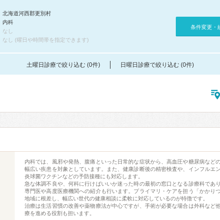
北海道河西郡更別村
内科
条件変更・
なし
なし (曜日や時間帯を指定できます)
土曜日診療で絞り込む (0件)
日曜日診療で絞り込む (0件)
内科では、風邪や発熱、腹痛といった日常的な症状から、高血圧や糖尿病など
幅広い疾患を対象としています。また、健康診断後の精密検査や、インフルエ
炎球菌ワクチンなどの予防接種にも対応します。
急な体調不良や、何科に行けばいいか迷った時の最初の窓口となる診療科であ
専門医や高度医療機関への紹介も行います。プライマリ・ケアを担う「かかり
地域に根差し、幅広い世代の健康相談に柔軟に対応しているのが特徴です。
治療は生活習慣の改善や薬物療法が中心ですが、手術が必要な場合は外科など
療を進める役割も担います。