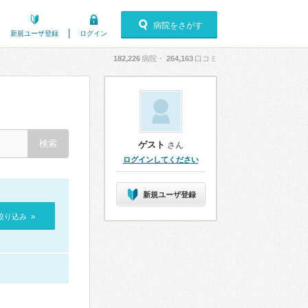
病院をさがす
新規ユーザ登録
ログイン
182,226
病院・
264,163
口コミ
ゲスト
さん
ログインしてください
新規ユーザ登録
絞り込み »