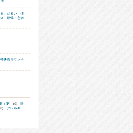
粉症
出る
、
だるい
、
便
胸痛
、
動悸・息切
、
帯状疱疹ワクチ
泄（便）
(0)、
呼
(0)、
アレルギー