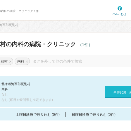
の内科の病院・クリニック 1件
Calooとは
河西郡更別村
別村の内科の病院・クリニック
（1件）
×
×
更別村
内科
北海道河西郡更別村
内科
条件変更・
なし
なし (曜日や時間帯を指定できます)
土曜日診療で絞り込む (0件)
日曜日診療で絞り込む (0件)