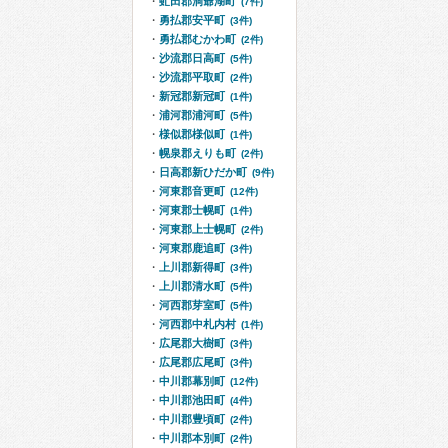
虻田郡洞爺湖町
(7件)
勇払郡安平町
(3件)
勇払郡むかわ町
(2件)
沙流郡日高町
(5件)
沙流郡平取町
(2件)
新冠郡新冠町
(1件)
浦河郡浦河町
(5件)
様似郡様似町
(1件)
幌泉郡えりも町
(2件)
日高郡新ひだか町
(9件)
河東郡音更町
(12件)
河東郡士幌町
(1件)
河東郡上士幌町
(2件)
河東郡鹿追町
(3件)
上川郡新得町
(3件)
上川郡清水町
(5件)
河西郡芽室町
(5件)
河西郡中札内村
(1件)
広尾郡大樹町
(3件)
広尾郡広尾町
(3件)
中川郡幕別町
(12件)
中川郡池田町
(4件)
中川郡豊頃町
(2件)
中川郡本別町
(2件)