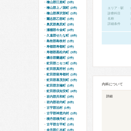
檜山郡江差町
(3件)
檜山郡上ノ国町
(2件)
エリア・駅
檜山郡厚沢部町
診療科目
(1件)
名称
爾志郡乙部町
(1件)
詳細条件
奥尻郡奥尻町
(2件)
瀬棚郡今金町
(4件)
久遠郡せたな町
(4件)
島牧郡島牧村
(1件)
寿都郡寿都町
(2件)
寿都郡黒松内町
(3件)
磯谷郡蘭越町
(2件)
虻田郡ニセコ町
(1件)
虻田郡真狩村
(1件)
虻田郡留寿都村
(1件)
虻田郡喜茂別町
(1件)
内科について
虻田郡京極町
(1件)
虻田郡倶知安町
(4件)
詳細
岩内郡共和町
(3件)
岩内郡岩内町
(8件)
古宇郡泊村
(1件)
古宇郡神恵内村
(1件)
積丹郡積丹町
(1件)
古平郡古平町
(1件)
余市郡仁木町
(1件)