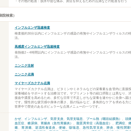
・その他の処置：脱水や急な痛み、炎症を抑えるための点滴などの処置を行う
病院検索）
インフルエンザ迅速検査
検査後約30分以内にインフルエンザの感染の有無やインフルエンザウィルスの
法。
高感度インフルエンザ迅速検査
発熱後2～4時間以内にインフルエンザ感染の有無やインフルエンザウィルスの
法。
ニンニク注射
ニンニク点滴
マイヤーズカクテル点滴
マイヤーズカクテル点滴は、ビタミンやミネラルなどの栄養素を血管内に直接
栄養補給をサポートする治療法です。サプリメント等の経口摂取とは異なり、
接血中濃度を高めるため、多忙な日常で不足しがちな栄養を速やかに全身へ届
です。慢性的な疲労感や身体の重さ、肌の悩みなど、多角的なケアを求める方
世界中で歴史のあるポピュラーな点滴メニューの一つです。
かぜ
、
インフルエンザ
、
気管支炎
、
気管支喘息
、
プール熱（咽頭結膜熱）
、
頭
血圧症
、
糖尿病
、
胃腸炎（急性胃腸炎）
、
脂質異常症（高脂血症）
、
肥満症
、
瘍
、
胃潰瘍
、
逆流性食道炎
、
便秘
、
咳喘息
、
急性気管支炎
、
肺炎
、
慢性閉塞