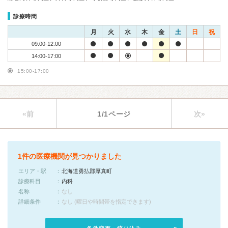
診療時間
月
火
水
木
金
土
日
祝
09:00-12:00
14:00-17:00
15:00-17:00
«前
1/1ページ
次»
1件の医療機関が見つかりました
エリア・駅
北海道勇払郡厚真町
診療科目
内科
名称
なし
詳細条件
なし (曜日や時間帯を指定できます)