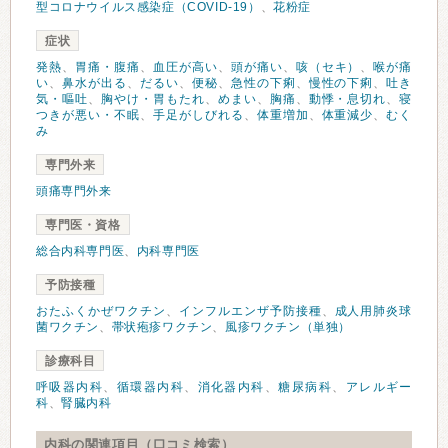
型コロナウイルス感染症（COVID-19）
、
花粉症
症状
発熱
、
胃痛・腹痛
、
血圧が高い
、
頭が痛い
、
咳（セキ）
、
喉が痛
い
、
鼻水が出る
、
だるい
、
便秘
、
急性の下痢
、
慢性の下痢
、
吐き
気・嘔吐
、
胸やけ・胃もたれ
、
めまい
、
胸痛
、
動悸・息切れ
、
寝
つきが悪い・不眠
、
手足がしびれる
、
体重増加
、
体重減少
、
むく
み
専門外来
頭痛専門外来
専門医・資格
総合内科専門医
、
内科専門医
予防接種
おたふくかぜワクチン
、
インフルエンザ予防接種
、
成人用肺炎球
菌ワクチン
、
帯状疱疹ワクチン
、
風疹ワクチン（単独）
診療科目
呼吸器内科
、
循環器内科
、
消化器内科
、
糖尿病科
、
アレルギー
科
、
腎臓内科
内科の関連項目（口コミ検索）