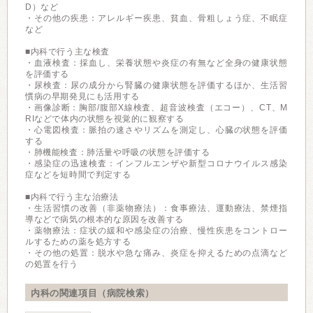
D）など
・その他の疾患：アレルギー疾患、貧血、骨粗しょう症、不眠症
など
■内科で行う主な検査
・血液検査：採血し、栄養状態や炎症の有無など全身の健康状態
を評価する
・尿検査：尿の成分から腎臓の健康状態を評価するほか、生活習
慣病の早期発見にも活用する
・画像診断：胸部/腹部X線検査、超音波検査（エコー）、CT、M
RIなどで体内の状態を視覚的に観察する
・心電図検査：脈拍の速さやリズムを測定し、心臓の状態を評価
する
・肺機能検査：肺活量や呼吸の状態を評価する
・感染症の迅速検査：インフルエンザや新型コロナウイルス感染
症などを短時間で判定する
■内科で行う主な治療法
・生活習慣の改善（非薬物療法）：食事療法、運動療法、禁煙指
導などで病気の根本的な原因を改善する
・薬物療法：症状の緩和や感染症の治療、慢性疾患をコントロー
ルするための薬を処方する
・その他の処置：脱水や急な痛み、炎症を抑えるための点滴など
の処置を行う
内科の関連項目（病院検索）