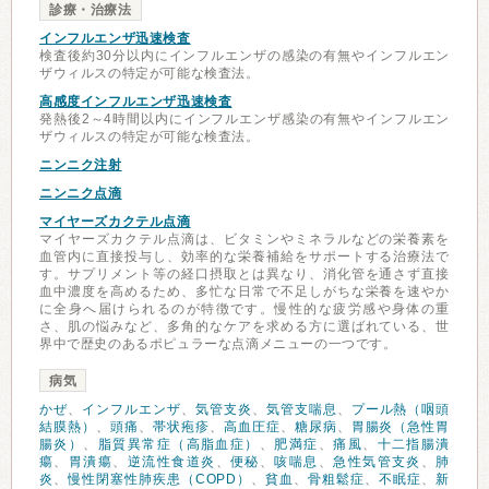
診療・治療法
インフルエンザ迅速検査
検査後約30分以内にインフルエンザの感染の有無やインフルエン
ザウィルスの特定が可能な検査法。
高感度インフルエンザ迅速検査
発熱後2～4時間以内にインフルエンザ感染の有無やインフルエン
ザウィルスの特定が可能な検査法。
ニンニク注射
ニンニク点滴
マイヤーズカクテル点滴
マイヤーズカクテル点滴は、ビタミンやミネラルなどの栄養素を
血管内に直接投与し、効率的な栄養補給をサポートする治療法で
す。サプリメント等の経口摂取とは異なり、消化管を通さず直接
血中濃度を高めるため、多忙な日常で不足しがちな栄養を速やか
に全身へ届けられるのが特徴です。慢性的な疲労感や身体の重
さ、肌の悩みなど、多角的なケアを求める方に選ばれている、世
界中で歴史のあるポピュラーな点滴メニューの一つです。
病気
かぜ
、
インフルエンザ
、
気管支炎
、
気管支喘息
、
プール熱（咽頭
結膜熱）
、
頭痛
、
帯状疱疹
、
高血圧症
、
糖尿病
、
胃腸炎（急性胃
腸炎）
、
脂質異常症（高脂血症）
、
肥満症
、
痛風
、
十二指腸潰
瘍
、
胃潰瘍
、
逆流性食道炎
、
便秘
、
咳喘息
、
急性気管支炎
、
肺
炎
、
慢性閉塞性肺疾患（COPD）
、
貧血
、
骨粗鬆症
、
不眠症
、
新