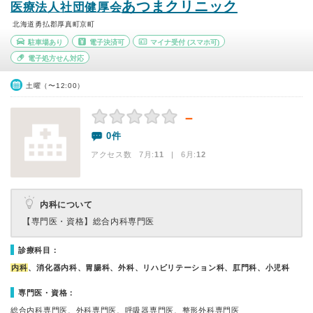
あつまクリニック
医療法人社団健厚会
北海道勇払郡厚真町京町
駐車場あり
電子決済可
マイナ受付
(スマホ可)
電子処方せん対応
土曜（〜12:00）
－
0件
アクセス数 7月:
11
| 6月:
12
内科について
【専門医・資格】
総合内科専門医
診療科目：
内科
、消化器内科、胃腸科、外科、リハビリテーション科、肛門科、小児科
専門医・資格：
総合内科専門医、外科専門医、呼吸器専門医、整形外科専門医