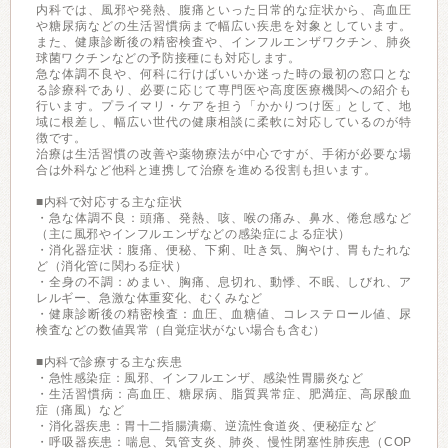
内科では、風邪や発熱、腹痛といった日常的な症状から、高血圧
や糖尿病などの生活習慣病まで幅広い疾患を対象としています。
また、健康診断後の精密検査や、インフルエンザワクチン、肺炎
球菌ワクチンなどの予防接種にも対応します。
急な体調不良や、何科に行けばいいか迷った時の最初の窓口とな
る診療科であり、必要に応じて専門医や高度医療機関への紹介も
行います。プライマリ・ケアを担う「かかりつけ医」として、地
域に根差し、幅広い世代の健康相談に柔軟に対応しているのが特
徴です。
治療は生活習慣の改善や薬物療法が中心ですが、手術が必要な場
合は外科など他科と連携して治療を進める役割も担います。
■内科で対応する主な症状
・急な体調不良：頭痛、発熱、咳、喉の痛み、鼻水、倦怠感など
（主に風邪やインフルエンザなどの感染症による症状）
・消化器症状：腹痛、便秘、下痢、吐き気、胸やけ、胃もたれな
ど（消化管に関わる症状）
・全身の不調：めまい、胸痛、息切れ、動悸、不眠、しびれ、ア
レルギー、急激な体重変化、むくみなど
・健康診断後の精密検査：血圧、血糖値、コレステロール値、尿
検査などの数値異常（自覚症状がない場合も含む）
■内科で診療する主な疾患
・急性感染症：風邪、インフルエンザ、感染性胃腸炎など
・生活習慣病：高血圧、糖尿病、脂質異常症、肥満症、高尿酸血
症（痛風）など
・消化器疾患：胃十二指腸潰瘍、逆流性食道炎、便秘症など
・呼吸器疾患：喘息、気管支炎、肺炎、慢性閉塞性肺疾患（COP