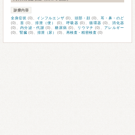
診療内容
全身症状
(0)、
インフルエンザ
(0)、
頭部・顔
(0)、
耳・鼻・のど
(0)、
首
(0)、
排泄（便）
(0)、
呼吸器
(0)、
循環器
(0)、
消化器
(0)、
内分泌・代謝
(0)、
糖尿病
(0)、
リウマチ
(0)、
アレルギー
(0)、
腎臓
(0)、
排泄（尿）
(0)、
再検査・精密検査
(0)