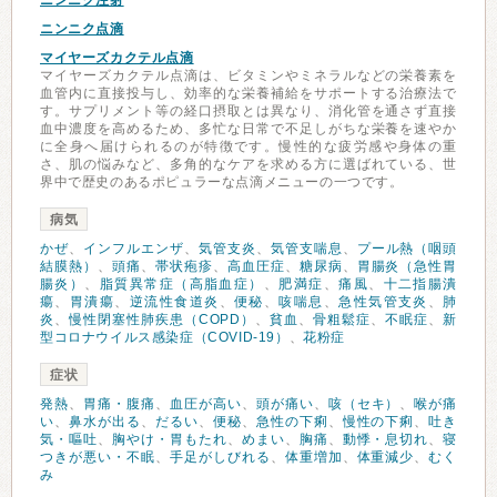
ニンニク注射
ニンニク点滴
マイヤーズカクテル点滴
マイヤーズカクテル点滴は、ビタミンやミネラルなどの栄養素を
血管内に直接投与し、効率的な栄養補給をサポートする治療法で
す。サプリメント等の経口摂取とは異なり、消化管を通さず直接
血中濃度を高めるため、多忙な日常で不足しがちな栄養を速やか
に全身へ届けられるのが特徴です。慢性的な疲労感や身体の重
さ、肌の悩みなど、多角的なケアを求める方に選ばれている、世
界中で歴史のあるポピュラーな点滴メニューの一つです。
病気
かぜ
、
インフルエンザ
、
気管支炎
、
気管支喘息
、
プール熱（咽頭
結膜熱）
、
頭痛
、
帯状疱疹
、
高血圧症
、
糖尿病
、
胃腸炎（急性胃
腸炎）
、
脂質異常症（高脂血症）
、
肥満症
、
痛風
、
十二指腸潰
瘍
、
胃潰瘍
、
逆流性食道炎
、
便秘
、
咳喘息
、
急性気管支炎
、
肺
炎
、
慢性閉塞性肺疾患（COPD）
、
貧血
、
骨粗鬆症
、
不眠症
、
新
型コロナウイルス感染症（COVID-19）
、
花粉症
症状
発熱
、
胃痛・腹痛
、
血圧が高い
、
頭が痛い
、
咳（セキ）
、
喉が痛
い
、
鼻水が出る
、
だるい
、
便秘
、
急性の下痢
、
慢性の下痢
、
吐き
気・嘔吐
、
胸やけ・胃もたれ
、
めまい
、
胸痛
、
動悸・息切れ
、
寝
つきが悪い・不眠
、
手足がしびれる
、
体重増加
、
体重減少
、
むく
み