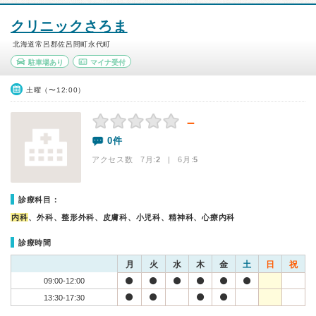
クリニックさろま
北海道常呂郡佐呂間町永代町
駐車場あり
マイナ受付
土曜（〜12:00）
－
0件
アクセス数 7月:
2
| 6月:
5
診療科目：
内科
、外科、整形外科、皮膚科、小児科、精神科、心療内科
診療時間
月
火
水
木
金
土
日
祝
09:00-12:00
13:30-17:30