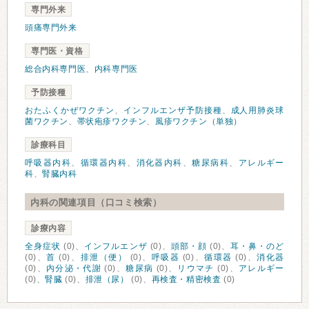
専門外来
頭痛専門外来
専門医・資格
総合内科専門医
、
内科専門医
予防接種
おたふくかぜワクチン
、
インフルエンザ予防接種
、
成人用肺炎球
菌ワクチン
、
帯状疱疹ワクチン
、
風疹ワクチン（単独）
診療科目
呼吸器内科
、
循環器内科
、
消化器内科
、
糖尿病科
、
アレルギー
科
、
腎臓内科
内科の関連項目（口コミ検索）
診療内容
全身症状
(0)、
インフルエンザ
(0)、
頭部・顔
(0)、
耳・鼻・のど
(0)、
首
(0)、
排泄（便）
(0)、
呼吸器
(0)、
循環器
(0)、
消化器
(0)、
内分泌・代謝
(0)、
糖尿病
(0)、
リウマチ
(0)、
アレルギー
(0)、
腎臓
(0)、
排泄（尿）
(0)、
再検査・精密検査
(0)