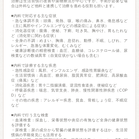
治療は生活習慣の改善や薬物療法が中心ですが、手術が必要な場
合は外科など他科と連携して治療を進める役割も担います。
■内科で対応する主な症状
・急な体調不良：頭痛、発熱、咳、喉の痛み、鼻水、倦怠感など
（主に風邪やインフルエンザなどの感染症による症状）
・消化器症状：腹痛、便秘、下痢、吐き気、胸やけ、胃もたれな
ど（消化管に関わる症状）
・全身の不調：めまい、胸痛、息切れ、動悸、不眠、しびれ、ア
レルギー、急激な体重変化、むくみなど
・健康診断後の精密検査：血圧、血糖値、コレステロール値、尿
検査などの数値異常（自覚症状がない場合も含む）
■内科で診療する主な疾患
・急性感染症：風邪、インフルエンザ、感染性胃腸炎など
・生活習慣病：高血圧、糖尿病、脂質異常症、肥満症、高尿酸血
症（痛風）など
・消化器疾患：胃十二指腸潰瘍、逆流性食道炎、便秘症など
・呼吸器疾患：喘息、気管支炎、肺炎、慢性閉塞性肺疾患（COP
D）など
・その他の疾患：アレルギー疾患、貧血、骨粗しょう症、不眠症
など
■内科で行う主な検査
・血液検査：採血し、栄養状態や炎症の有無など全身の健康状態
を評価する
・尿検査：尿の成分から腎臓の健康状態を評価するほか、生活習
慣病の早期発見にも活用する