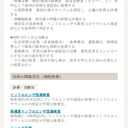
・画像診断：胸部/腹部X線検査、超音波検査（エコー）、CT、M
RIなどで体内の状態を視覚的に観察する
・心電図検査：脈拍の速さやリズムを測定し、心臓の状態を評価
する
・肺機能検査：肺活量や呼吸の状態を評価する
・感染症の迅速検査：インフルエンザや新型コロナウイルス感染
症などを短時間で判定する
■内科で行う主な治療法
・生活習慣の改善（非薬物療法）：食事療法、運動療法、禁煙指
導などで病気の根本的な原因を改善する
・薬物療法：症状の緩和や感染症の治療、慢性疾患をコントロー
ルするための薬を処方する
・その他の処置：脱水や急な痛み、炎症を抑えるための点滴など
の処置を行う
内科の関連項目（病院検索）
診療・治療法
インフルエンザ迅速検査
検査後約30分以内にインフルエンザの感染の有無やインフルエン
ザウィルスの特定が可能な検査法。
高感度インフルエンザ迅速検査
発熱後2～4時間以内にインフルエンザ感染の有無やインフルエン
ザウィルスの特定が可能な検査法。