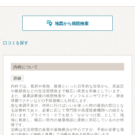
地図から病院検索
口コミを探す
内科について
詳細
内科では、風邪や発熱、腹痛といった日常的な症状から、高血圧
や糖尿病などの生活習慣病まで幅広い疾患を対象としています。
また、健康診断後の精密検査や、インフルエンザワクチン、肺炎
球菌ワクチンなどの予防接種にも対応します。
急な体調不良や、何科に行けばいいか迷った時の最初の窓口とな
る診療科であり、必要に応じて専門医や高度医療機関への紹介も
行います。プライマリ・ケアを担う「かかりつけ医」として、地
域に根差し、幅広い世代の健康相談に柔軟に対応しているのが特
徴です。
治療は生活習慣の改善や薬物療法が中心ですが、手術が必要な場
合は外科など他科と連携して治療を進める役割も担います。