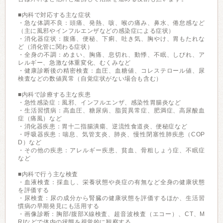
■内科で対応する主な症状
・急な体調不良：頭痛、発熱、咳、喉の痛み、鼻水、倦怠感など
（主に風邪やインフルエンザなどの感染症による症状）
・消化器症状：腹痛、便秘、下痢、吐き気、胸やけ、胃もたれな
ど（消化管に関わる症状）
・全身の不調：めまい、胸痛、息切れ、動悸、不眠、しびれ、ア
レルギー、急激な体重変化、むくみなど
・健康診断後の精密検査：血圧、血糖値、コレステロール値、尿
検査などの数値異常（自覚症状がない場合も含む）
■内科で診療する主な疾患
・急性感染症：風邪、インフルエンザ、感染性胃腸炎など
・生活習慣病：高血圧、糖尿病、脂質異常症、肥満症、高尿酸血
症（痛風）など
・消化器疾患：胃十二指腸潰瘍、逆流性食道炎、便秘症など
・呼吸器疾患：喘息、気管支炎、肺炎、慢性閉塞性肺疾患（COP
D）など
・その他の疾患：アレルギー疾患、貧血、骨粗しょう症、不眠症
など
■内科で行う主な検査
・血液検査：採血し、栄養状態や炎症の有無など全身の健康状態
を評価する
・尿検査：尿の成分から腎臓の健康状態を評価するほか、生活習
慣病の早期発見にも活用する
・画像診断：胸部/腹部X線検査、超音波検査（エコー）、CT、M
RIなどで体内の状態を視覚的に観察する