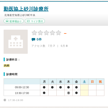
勤医協上砂川診療所
北海道空知郡上砂川町中央
駐車場あり
マイナ受付
－
0件
アクセス数 7月:
7
| 6月:
8
診療科目：
内科
診療時間
月
火
水
木
金
土
日
祝
09:00-12:30
13:30-17:00
17:30-19:00