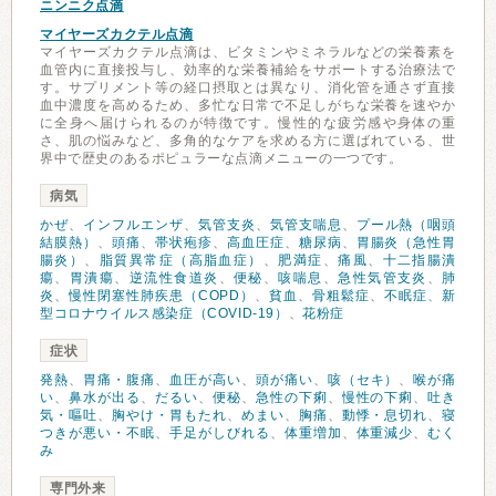
ニンニク点滴
マイヤーズカクテル点滴
マイヤーズカクテル点滴は、ビタミンやミネラルなどの栄養素を
血管内に直接投与し、効率的な栄養補給をサポートする治療法で
す。サプリメント等の経口摂取とは異なり、消化管を通さず直接
血中濃度を高めるため、多忙な日常で不足しがちな栄養を速やか
に全身へ届けられるのが特徴です。慢性的な疲労感や身体の重
さ、肌の悩みなど、多角的なケアを求める方に選ばれている、世
界中で歴史のあるポピュラーな点滴メニューの一つです。
病気
かぜ
、
インフルエンザ
、
気管支炎
、
気管支喘息
、
プール熱（咽頭
結膜熱）
、
頭痛
、
帯状疱疹
、
高血圧症
、
糖尿病
、
胃腸炎（急性胃
腸炎）
、
脂質異常症（高脂血症）
、
肥満症
、
痛風
、
十二指腸潰
瘍
、
胃潰瘍
、
逆流性食道炎
、
便秘
、
咳喘息
、
急性気管支炎
、
肺
炎
、
慢性閉塞性肺疾患（COPD）
、
貧血
、
骨粗鬆症
、
不眠症
、
新
型コロナウイルス感染症（COVID-19）
、
花粉症
症状
発熱
、
胃痛・腹痛
、
血圧が高い
、
頭が痛い
、
咳（セキ）
、
喉が痛
い
、
鼻水が出る
、
だるい
、
便秘
、
急性の下痢
、
慢性の下痢
、
吐き
気・嘔吐
、
胸やけ・胃もたれ
、
めまい
、
胸痛
、
動悸・息切れ
、
寝
つきが悪い・不眠
、
手足がしびれる
、
体重増加
、
体重減少
、
むく
み
専門外来