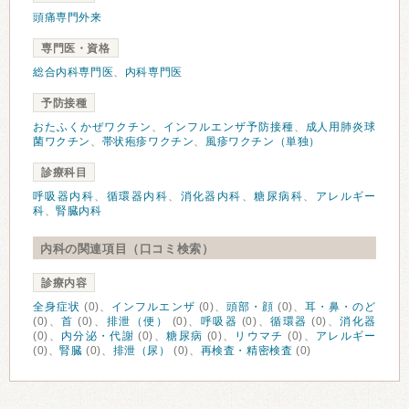
頭痛専門外来
専門医・資格
総合内科専門医
、
内科専門医
予防接種
おたふくかぜワクチン
、
インフルエンザ予防接種
、
成人用肺炎球
菌ワクチン
、
帯状疱疹ワクチン
、
風疹ワクチン（単独）
診療科目
呼吸器内科
、
循環器内科
、
消化器内科
、
糖尿病科
、
アレルギー
科
、
腎臓内科
内科の関連項目（口コミ検索）
診療内容
全身症状
(0)、
インフルエンザ
(0)、
頭部・顔
(0)、
耳・鼻・のど
(0)、
首
(0)、
排泄（便）
(0)、
呼吸器
(0)、
循環器
(0)、
消化器
(0)、
内分泌・代謝
(0)、
糖尿病
(0)、
リウマチ
(0)、
アレルギー
(0)、
腎臓
(0)、
排泄（尿）
(0)、
再検査・精密検査
(0)