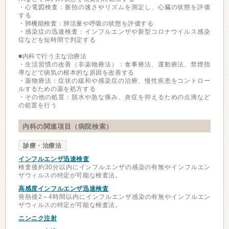
・心電図検査：脈拍の速さやリズムを測定し、心臓の状態を評価
する
・肺機能検査：肺活量や呼吸の状態を評価する
・感染症の迅速検査：インフルエンザや新型コロナウイルス感染
症などを短時間で判定する
■内科で行う主な治療法
・生活習慣の改善（非薬物療法）：食事療法、運動療法、禁煙指
導などで病気の根本的な原因を改善する
・薬物療法：症状の緩和や感染症の治療、慢性疾患をコントロー
ルするための薬を処方する
・その他の処置：脱水や急な痛み、炎症を抑えるための点滴など
の処置を行う
内科の関連項目（病院検索）
診療・治療法
インフルエンザ迅速検査
検査後約30分以内にインフルエンザの感染の有無やインフルエン
ザウィルスの特定が可能な検査法。
高感度インフルエンザ迅速検査
発熱後2～4時間以内にインフルエンザ感染の有無やインフルエン
ザウィルスの特定が可能な検査法。
ニンニク注射