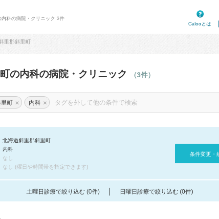
の内科の病院・クリニック 3件
Calooとは
斜里郡斜里町
里町の内科の病院・クリニック
（3件）
×
×
斜里町
内科
北海道斜里郡斜里町
内科
条件変更・
なし
なし (曜日や時間帯を指定できます)
土曜日診療で絞り込む (0件)
日曜日診療で絞り込む (0件)