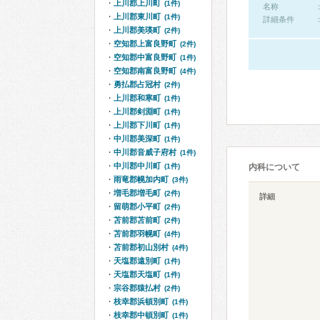
上川郡上川町
(1件)
名称
上川郡東川町
(1件)
詳細条件
上川郡美瑛町
(2件)
空知郡上富良野町
(2件)
空知郡中富良野町
(1件)
空知郡南富良野町
(4件)
勇払郡占冠村
(2件)
上川郡和寒町
(1件)
上川郡剣淵町
(1件)
上川郡下川町
(1件)
中川郡美深町
(1件)
中川郡音威子府村
(1件)
中川郡中川町
(1件)
内科について
雨竜郡幌加内町
(3件)
増毛郡増毛町
(2件)
詳細
留萌郡小平町
(2件)
苫前郡苫前町
(2件)
苫前郡羽幌町
(4件)
苫前郡初山別村
(4件)
天塩郡遠別町
(1件)
天塩郡天塩町
(1件)
宗谷郡猿払村
(2件)
枝幸郡浜頓別町
(1件)
枝幸郡中頓別町
(1件)