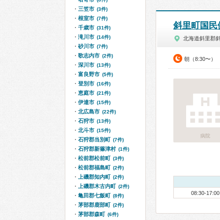
三笠市
(3件)
根室市
(7件)
斜里町国民
千歳市
(31件)
滝川市
(14件)
北海道斜里郡
砂川市
(7件)
歌志内市
(2件)
朝（8:30〜）
深川市
(13件)
富良野市
(5件)
登別市
(16件)
恵庭市
(21件)
伊達市
(15件)
北広島市
(22件)
石狩市
(13件)
北斗市
(15件)
病院
石狩郡当別町
(7件)
石狩郡新篠津村
(1件)
松前郡松前町
(3件)
松前郡福島町
(2件)
上磯郡知内町
(2件)
上磯郡木古内町
(2件)
08:30-17:00
亀田郡七飯町
(8件)
茅部郡鹿部町
(2件)
茅部郡森町
(6件)