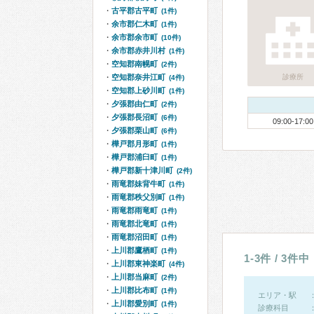
古平郡古平町
(1件)
余市郡仁木町
(1件)
余市郡余市町
(10件)
余市郡赤井川村
(1件)
空知郡南幌町
(2件)
空知郡奈井江町
診療所
(4件)
空知郡上砂川町
(1件)
夕張郡由仁町
(2件)
夕張郡長沼町
(6件)
09:00-17:00
夕張郡栗山町
(6件)
樺戸郡月形町
(1件)
樺戸郡浦臼町
(1件)
樺戸郡新十津川町
(2件)
雨竜郡妹背牛町
(1件)
雨竜郡秩父別町
(1件)
雨竜郡雨竜町
(1件)
雨竜郡北竜町
(1件)
雨竜郡沼田町
(1件)
上川郡鷹栖町
(1件)
1-3件 / 3件中
上川郡東神楽町
(4件)
上川郡当麻町
(2件)
上川郡比布町
(1件)
エリア・駅
上川郡愛別町
(1件)
診療科目