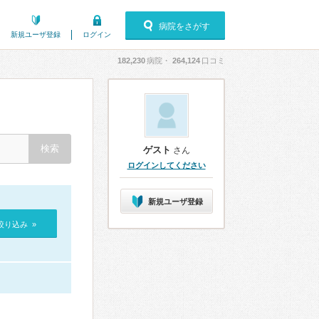
病院をさがす
新規ユーザ登録
ログイン
182,230
病院・
264,124
口コミ
ゲスト
さん
ログインしてください
新規ユーザ登録
絞り込み »