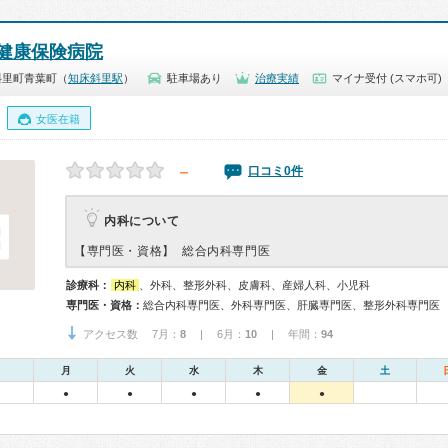
健康保険病院
斜里町青葉町（
知床斜里駅
）
駐車場あり
治療実績
マイナ受付 (スマホ可)
女医在籍
－
口コミ0件
内科について
【専門医・資格】
総合内科専門医
診療科：
内科
、外科、整形外科、皮膚科、産婦人科、小児科
専門医・資格：
総合内科専門医、外科専門医、肝臓専門医、整形外科専門医
アクセス数 7月：
8
| 6月：
10
| 年間：
94
月
火
水
木
金
土
●
●
●
●
●