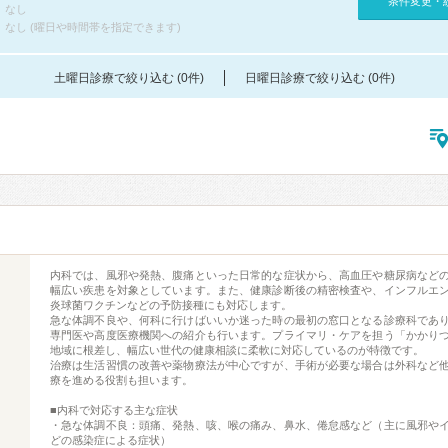
条件変更・
なし
なし (曜日や時間帯を指定できます)
土曜日診療で絞り込む (0件)
日曜日診療で絞り込む (0件)
内科では、風邪や発熱、腹痛といった日常的な症状から、高血圧や糖尿病など
幅広い疾患を対象としています。また、健康診断後の精密検査や、インフルエ
炎球菌ワクチンなどの予防接種にも対応します。
急な体調不良や、何科に行けばいいか迷った時の最初の窓口となる診療科であ
専門医や高度医療機関への紹介も行います。プライマリ・ケアを担う「かかり
地域に根差し、幅広い世代の健康相談に柔軟に対応しているのが特徴です。
治療は生活習慣の改善や薬物療法が中心ですが、手術が必要な場合は外科など
療を進める役割も担います。
■内科で対応する主な症状
・急な体調不良：頭痛、発熱、咳、喉の痛み、鼻水、倦怠感など（主に風邪や
どの感染症による症状）