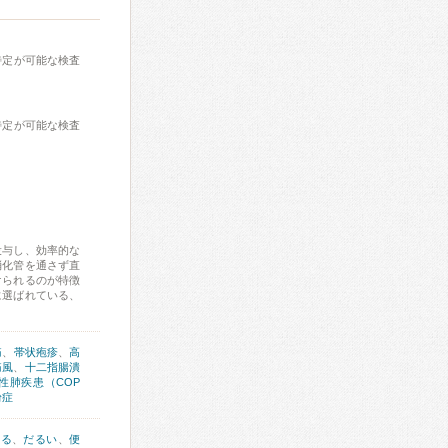
特定が可能な検査
特定が可能な検査
投与し、効率的な
消化管を通さず直
けられるのが特徴
に選ばれている、
痛
、
帯状疱疹
、
高
痛風
、
十二指腸潰
性肺疾患（COP
粉症
出る
、
だるい
、
便