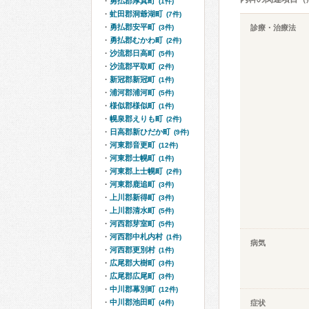
勇払郡厚真町
(1件)
虻田郡洞爺湖町
(7件)
勇払郡安平町
(3件)
診療・治療法
勇払郡むかわ町
(2件)
沙流郡日高町
(5件)
沙流郡平取町
(2件)
新冠郡新冠町
(1件)
浦河郡浦河町
(5件)
様似郡様似町
(1件)
幌泉郡えりも町
(2件)
日高郡新ひだか町
(9件)
河東郡音更町
(12件)
河東郡士幌町
(1件)
河東郡上士幌町
(2件)
河東郡鹿追町
(3件)
上川郡新得町
(3件)
上川郡清水町
(5件)
河西郡芽室町
(5件)
河西郡中札内村
(1件)
病気
河西郡更別村
(1件)
広尾郡大樹町
(3件)
広尾郡広尾町
(3件)
中川郡幕別町
(12件)
中川郡池田町
(4件)
症状