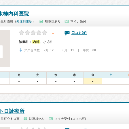
水柿内科医院
斜里町港町（
知床斜里駅
）
駐車場あり
マイナ受付
－
口コミ0件
診療科：
内科
、小児科
アクセス数 7月：
7
| 6月：
11
| 年間：
80
月
火
水
木
金
土
●
●
●
●
●
トロ診療所
斜里町ウトロ東
駐車場あり
マイナ受付 (スマホ可)