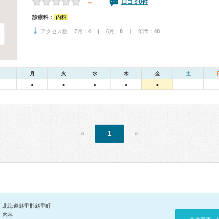
－
口コミ0件
診療科：
内科
アクセス数 7月：
4
| 6月：
8
| 年間：
48
月
火
水
木
金
土
●
●
●
●
●
«
1
»
北海道斜里郡斜里町
内科