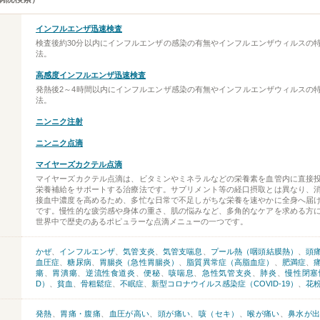
インフルエンザ迅速検査
検査後約30分以内にインフルエンザの感染の有無やインフルエンザウィルスの
法。
高感度インフルエンザ迅速検査
発熱後2～4時間以内にインフルエンザ感染の有無やインフルエンザウィルスの
法。
ニンニク注射
ニンニク点滴
マイヤーズカクテル点滴
マイヤーズカクテル点滴は、ビタミンやミネラルなどの栄養素を血管内に直接
栄養補給をサポートする治療法です。サプリメント等の経口摂取とは異なり、
接血中濃度を高めるため、多忙な日常で不足しがちな栄養を速やかに全身へ届
です。慢性的な疲労感や身体の重さ、肌の悩みなど、多角的なケアを求める方
世界中で歴史のあるポピュラーな点滴メニューの一つです。
かぜ
、
インフルエンザ
、
気管支炎
、
気管支喘息
、
プール熱（咽頭結膜熱）
、
頭
血圧症
、
糖尿病
、
胃腸炎（急性胃腸炎）
、
脂質異常症（高脂血症）
、
肥満症
、
瘍
、
胃潰瘍
、
逆流性食道炎
、
便秘
、
咳喘息
、
急性気管支炎
、
肺炎
、
慢性閉塞
D）
、
貧血
、
骨粗鬆症
、
不眠症
、
新型コロナウイルス感染症（COVID-19）
、
花
発熱
、
胃痛・腹痛
、
血圧が高い
、
頭が痛い
、
咳（セキ）
、
喉が痛い
、
鼻水が