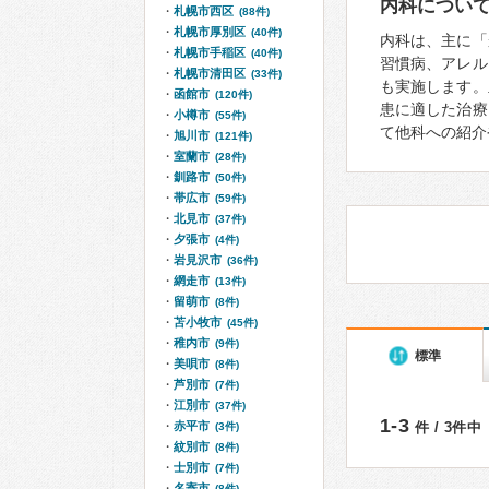
内科につい
札幌市西区
(88件)
札幌市厚別区
(40件)
内科は、主に「
札幌市手稲区
(40件)
習慣病、アレル
札幌市清田区
(33件)
も実施します。
函館市
(120件)
患に適した治療
小樽市
(55件)
て他科への紹介
旭川市
(121件)
室蘭市
(28件)
釧路市
(50件)
帯広市
(59件)
北見市
(37件)
夕張市
(4件)
岩見沢市
(36件)
網走市
(13件)
留萌市
(8件)
苫小牧市
(45件)
稚内市
(9件)
標準
美唄市
(8件)
芦別市
(7件)
江別市
(37件)
1-3
赤平市
件 / 3件中
(3件)
紋別市
(8件)
士別市
(7件)
名寄市
(8件)