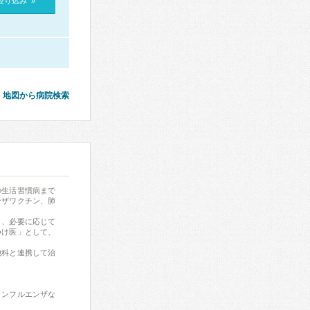
絞り込み »
地図から病院検索
の生活習慣病まで
ンザワクチン、肺
り、必要に応じて
つけ医」として、
他科と連携して治
インフルエンザな