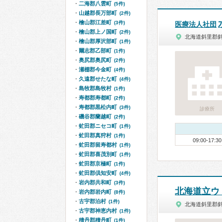
二海郡八雲町
(5件)
山越郡長万部町
(2件)
檜山郡江差町
(3件)
医療法人社団
檜山郡上ノ国町
(2件)
北海道斜里郡
檜山郡厚沢部町
(1件)
爾志郡乙部町
(1件)
奥尻郡奥尻町
(2件)
瀬棚郡今金町
(4件)
久遠郡せたな町
(4件)
島牧郡島牧村
(1件)
寿都郡寿都町
(2件)
寿都郡黒松内町
(3件)
診療所
磯谷郡蘭越町
(2件)
虻田郡ニセコ町
(1件)
虻田郡真狩村
(1件)
09:00-17:30
虻田郡留寿都村
(1件)
虻田郡喜茂別町
(1件)
虻田郡京極町
(1件)
虻田郡倶知安町
(4件)
岩内郡共和町
(3件)
北海道立ウ
岩内郡岩内町
(8件)
古宇郡泊村
(1件)
北海道斜里郡
古宇郡神恵内村
(1件)
積丹郡積丹町
(1件)