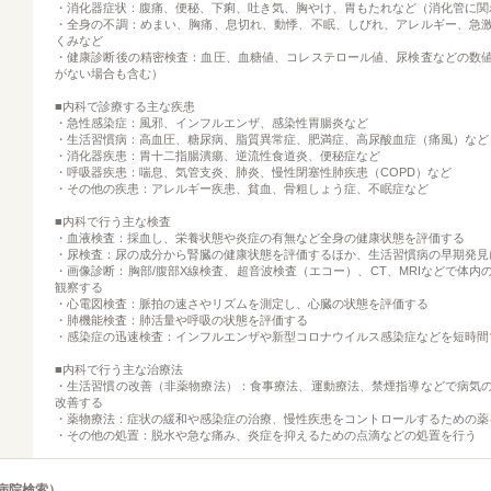
・消化器症状：腹痛、便秘、下痢、吐き気、胸やけ、胃もたれなど（消化管に関
・全身の不調：めまい、胸痛、息切れ、動悸、不眠、しびれ、アレルギー、急
くみなど
・健康診断後の精密検査：血圧、血糖値、コレステロール値、尿検査などの数
がない場合も含む）
■内科で診療する主な疾患
・急性感染症：風邪、インフルエンザ、感染性胃腸炎など
・生活習慣病：高血圧、糖尿病、脂質異常症、肥満症、高尿酸血症（痛風）など
・消化器疾患：胃十二指腸潰瘍、逆流性食道炎、便秘症など
・呼吸器疾患：喘息、気管支炎、肺炎、慢性閉塞性肺疾患（COPD）など
・その他の疾患：アレルギー疾患、貧血、骨粗しょう症、不眠症など
■内科で行う主な検査
・血液検査：採血し、栄養状態や炎症の有無など全身の健康状態を評価する
・尿検査：尿の成分から腎臓の健康状態を評価するほか、生活習慣病の早期発見
・画像診断：胸部/腹部X線検査、超音波検査（エコー）、CT、MRIなどで体内
観察する
・心電図検査：脈拍の速さやリズムを測定し、心臓の状態を評価する
・肺機能検査：肺活量や呼吸の状態を評価する
・感染症の迅速検査：インフルエンザや新型コロナウイルス感染症などを短時間
■内科で行う主な治療法
・生活習慣の改善（非薬物療法）：食事療法、運動療法、禁煙指導などで病気
改善する
・薬物療法：症状の緩和や感染症の治療、慢性疾患をコントロールするための薬
・その他の処置：脱水や急な痛み、炎症を抑えるための点滴などの処置を行う
病院検索）