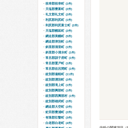
枝幸郡枝幸町
(1件)
天塩郡豊富町
(2件)
礼文郡礼文町
(2件)
利尻郡利尻町
(1件)
利尻郡利尻富士町
(2件)
天塩郡幌延町
(2件)
網走郡美幌町
(5件)
網走郡津別町
(1件)
斜里郡清里町
(1件)
斜里郡小清水町
(1件)
常呂郡訓子府町
(1件)
常呂郡置戸町
(1件)
常呂郡佐呂間町
(1件)
紋別郡遠軽町
(11件)
紋別郡湧別町
(2件)
紋別郡滝上町
(1件)
紋別郡興部町
(1件)
紋別郡西興部村
(1件)
紋別郡雄武町
(2件)
網走郡大空町
(2件)
虻田郡豊浦町
(2件)
有珠郡壮瞥町
(3件)
白老郡白老町
(4件)
内科の関連項目（