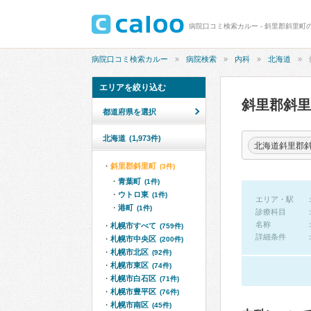
病院口コミ検索カルー - 斜里郡斜里町
病院口コミ検索カルー
病院検索
内科
北海道
エリアを絞り込む
斜里郡斜
都道府県を選択
北海道
(1,973件)
北海道斜里郡
斜里郡斜里町
(3件)
青葉町
(1件)
ウトロ東
(1件)
エリア・駅
港町
(1件)
診療科目
名称
札幌市すべて
(759件)
詳細条件
札幌市中央区
(200件)
札幌市北区
(92件)
札幌市東区
(74件)
札幌市白石区
(71件)
札幌市豊平区
(76件)
札幌市南区
(45件)