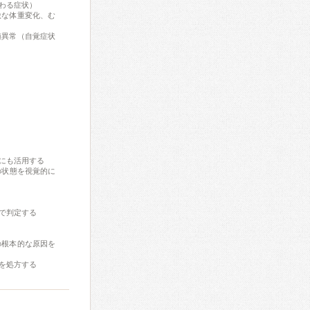
わる症状）
激な体重変化、む
値異常（自覚症状
にも活用する
の状態を視覚的に
で判定する
の根本的な原因を
を処方する