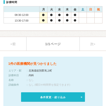
診療時間
月
火
水
木
金
土
日
祝
08:30-12:00
13:30-17:00
«前
1/1ページ
次»
1件の医療機関が見つかりました
エリア・駅
北海道紋別郡滝上町
診療科目
内科
名称
なし
詳細条件
なし (曜日や時間帯を指定できます)
条件変更・絞り込み