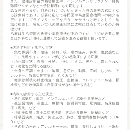
また、健康診断後の精密検査や、インフルエンザワクチン、肺炎
球菌ワクチンなどの予防接種にも対応します。
急な体調不良や、何科に行けばいいか迷った時の最初の窓口とな
る診療科であり、必要に応じて専門医や高度医療機関への紹介も
行います。プライマリ・ケアを担う「かかりつけ医」として、地
域に根差し、幅広い世代の健康相談に柔軟に対応しているのが特
徴です。
治療は生活習慣の改善や薬物療法が中心ですが、手術が必要な場
合は外科など他科と連携して治療を進める役割も担います。
■内科で対応する主な症状
・急な体調不良：頭痛、発熱、咳、喉の痛み、鼻水、倦怠感など
（主に風邪やインフルエンザなどの感染症による症状）
・消化器症状：腹痛、便秘、下痢、吐き気、胸やけ、胃もたれな
ど（消化管に関わる症状）
・全身の不調：めまい、胸痛、息切れ、動悸、不眠、しびれ、ア
レルギー、急激な体重変化、むくみなど
・健康診断後の精密検査：血圧、血糖値、コレステロール値、尿
検査などの数値異常（自覚症状がない場合も含む）
■内科で診療する主な疾患
・急性感染症：風邪、インフルエンザ、感染性胃腸炎など
・生活習慣病：高血圧、糖尿病、脂質異常症、肥満症、高尿酸血
症（痛風）など
・消化器疾患：胃十二指腸潰瘍、逆流性食道炎、便秘症など
・呼吸器疾患：喘息、気管支炎、肺炎、慢性閉塞性肺疾患（COP
D）など
・その他の疾患：アレルギー疾患、貧血、骨粗しょう症、不眠症