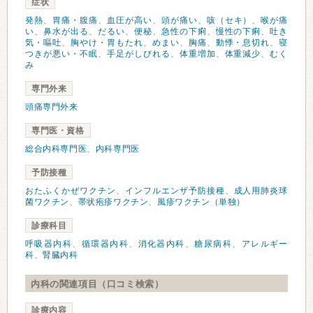
症状
発熱
、
胃痛・腹痛
、
血圧が高い
、
頭が痛い
、
咳（セキ）
、
喉が痛
い
、
鼻水が出る
、
だるい
、
便秘
、
急性の下痢
、
慢性の下痢
、
吐き
気・嘔吐
、
胸やけ・胃もたれ
、
めまい
、
胸痛
、
動悸・息切れ
、
寝
つきが悪い・不眠
、
手足がしびれる
、
体重増加
、
体重減少
、
むく
み
専門外来
頭痛専門外来
専門医・資格
総合内科専門医
、
内科専門医
予防接種
おたふくかぜワクチン
、
インフルエンザ予防接種
、
成人用肺炎球
菌ワクチン
、
帯状疱疹ワクチン
、
風疹ワクチン（単独）
診療科目
呼吸器内科
、
循環器内科
、
消化器内科
、
糖尿病科
、
アレルギー
科
、
腎臓内科
内科の関連項目（口コミ検索）
診療内容