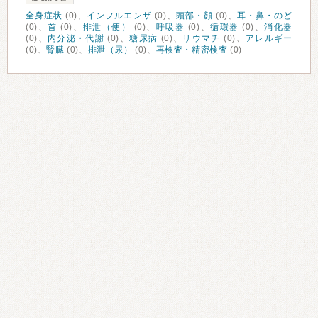
全身症状
(0)、
インフルエンザ
(0)、
頭部・顔
(0)、
耳・鼻・のど
(0)、
首
(0)、
排泄（便）
(0)、
呼吸器
(0)、
循環器
(0)、
消化器
(0)、
内分泌・代謝
(0)、
糖尿病
(0)、
リウマチ
(0)、
アレルギー
(0)、
腎臓
(0)、
排泄（尿）
(0)、
再検査・精密検査
(0)