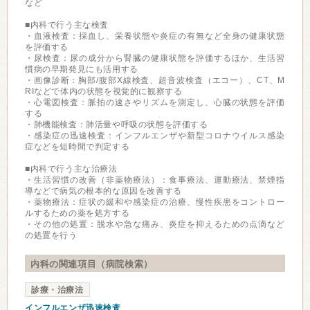
など
■内科で行う主な検査
・血液検査：採血し、栄養状態や炎症の有無など全身の健康状態
を評価する
・尿検査：尿の成分から腎臓の健康状態を評価するほか、生活習
慣病の早期発見にも活用する
・画像診断：胸部/腹部X線検査、超音波検査（エコー）、CT、M
RIなどで体内の状態を視覚的に観察する
・心電図検査：脈拍の速さやリズムを測定し、心臓の状態を評価
する
・肺機能検査：肺活量や呼吸の状態を評価する
・感染症の迅速検査：インフルエンザや新型コロナウイルス感染
症などを短時間で判定する
■内科で行う主な治療法
・生活習慣の改善（非薬物療法）：食事療法、運動療法、禁煙指
導などで病気の根本的な原因を改善する
・薬物療法：症状の緩和や感染症の治療、慢性疾患をコントロー
ルするための薬を処方する
・その他の処置：脱水や急な痛み、炎症を抑えるための点滴など
の処置を行う
内科の関連項目（病院検索）
診療・治療法
インフルエンザ迅速検査