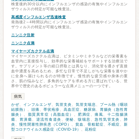
検査後約30分以内にインフルエンザの感染の有無やインフルエン
ザウィルスの特定が可能な検査法。
高感度インフルエンザ迅速検査
発熱後2～4時間以内にインフルエンザ感染の有無やインフルエン
ザウィルスの特定が可能な検査法。
ニンニク注射
ニンニク点滴
マイヤーズカクテル点滴
マイヤーズカクテル点滴は、ビタミンやミネラルなどの栄養素を
血管内に直接投与し、効率的な栄養補給をサポートする治療法で
す。サプリメント等の経口摂取とは異なり、消化管を通さず直接
血中濃度を高めるため、多忙な日常で不足しがちな栄養を速やか
に全身へ届けられるのが特徴です。慢性的な疲労感や身体の重
さ、肌の悩みなど、多角的なケアを求める方に選ばれている、世
界中で歴史のあるポピュラーな点滴メニューの一つです。
病気
かぜ
、
インフルエンザ
、
気管支炎
、
気管支喘息
、
プール熱（咽頭
結膜熱）
、
頭痛
、
帯状疱疹
、
高血圧症
、
糖尿病
、
胃腸炎（急性胃
腸炎）
、
脂質異常症（高脂血症）
、
肥満症
、
痛風
、
十二指腸潰
瘍
、
胃潰瘍
、
逆流性食道炎
、
便秘
、
咳喘息
、
急性気管支炎
、
肺
炎
、
慢性閉塞性肺疾患（COPD）
、
貧血
、
骨粗鬆症
、
不眠症
、
新
型コロナウイルス感染症（COVID-19）
、
花粉症