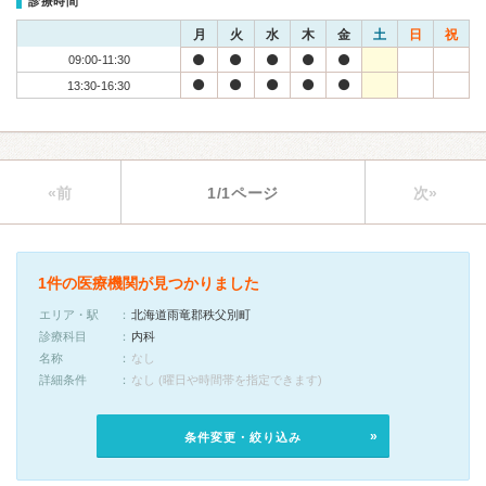
診療時間
月
火
水
木
金
土
日
祝
09:00-11:30
13:30-16:30
«前
1/1ページ
次»
1件の医療機関が見つかりました
エリア・駅
北海道雨竜郡秩父別町
診療科目
内科
名称
なし
詳細条件
なし (曜日や時間帯を指定できます)
条件変更・絞り込み