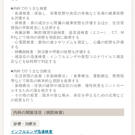
■内科で行う主な検査
・血液検査：採血し、栄養状態や炎症の有無など全身の健康状態
を評価する
・尿検査：尿の成分から腎臓の健康状態を評価するほか、生活習
慣病の早期発見にも活用する
・画像診断：胸部/腹部X線検査、超音波検査（エコー）、CT、M
RIなどで体内の状態を視覚的に観察する
・心電図検査：脈拍の速さやリズムを測定し、心臓の状態を評価
する
・肺機能検査：肺活量や呼吸の状態を評価する
・感染症の迅速検査：インフルエンザや新型コロナウイルス感染
症などを短時間で判定する
■内科で行う主な治療法
・生活習慣の改善（非薬物療法）：食事療法、運動療法、禁煙指
導などで病気の根本的な原因を改善する
・薬物療法：症状の緩和や感染症の治療、慢性疾患をコントロー
ルするための薬を処方する
・その他の処置：脱水や急な痛み、炎症を抑えるための点滴など
の処置を行う
内科の関連項目（病院検索）
診療・治療法
インフルエンザ迅速検査