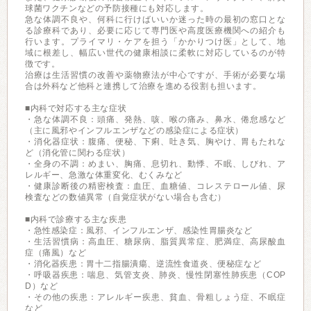
球菌ワクチンなどの予防接種にも対応します。
急な体調不良や、何科に行けばいいか迷った時の最初の窓口とな
る診療科であり、必要に応じて専門医や高度医療機関への紹介も
行います。プライマリ・ケアを担う「かかりつけ医」として、地
域に根差し、幅広い世代の健康相談に柔軟に対応しているのが特
徴です。
治療は生活習慣の改善や薬物療法が中心ですが、手術が必要な場
合は外科など他科と連携して治療を進める役割も担います。
■内科で対応する主な症状
・急な体調不良：頭痛、発熱、咳、喉の痛み、鼻水、倦怠感など
（主に風邪やインフルエンザなどの感染症による症状）
・消化器症状：腹痛、便秘、下痢、吐き気、胸やけ、胃もたれな
ど（消化管に関わる症状）
・全身の不調：めまい、胸痛、息切れ、動悸、不眠、しびれ、ア
レルギー、急激な体重変化、むくみなど
・健康診断後の精密検査：血圧、血糖値、コレステロール値、尿
検査などの数値異常（自覚症状がない場合も含む）
■内科で診療する主な疾患
・急性感染症：風邪、インフルエンザ、感染性胃腸炎など
・生活習慣病：高血圧、糖尿病、脂質異常症、肥満症、高尿酸血
症（痛風）など
・消化器疾患：胃十二指腸潰瘍、逆流性食道炎、便秘症など
・呼吸器疾患：喘息、気管支炎、肺炎、慢性閉塞性肺疾患（COP
D）など
・その他の疾患：アレルギー疾患、貧血、骨粗しょう症、不眠症
など