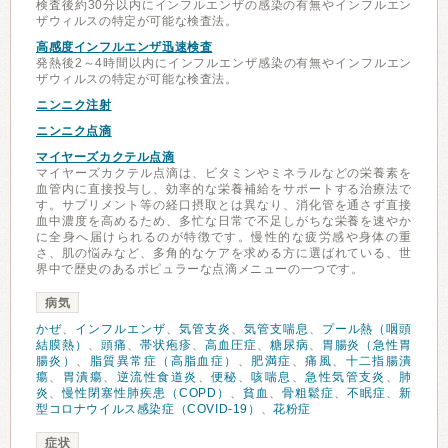
検査後約30分以内にインフルエンザの感染の有無やインフルエン
ザウィルスの特定が可能な検査法。
高感度インフルエンザ迅速検査
発熱後2～4時間以内にインフルエンザ感染の有無やインフルエン
ザウィルスの特定が可能な検査法。
ニンニク注射
ニンニク点滴
マイヤーズカクテル点滴
マイヤーズカクテル点滴は、ビタミンやミネラルなどの栄養素を
血管内に直接投与し、効率的な栄養補給をサポートする治療法で
す。サプリメント等の経口摂取とは異なり、消化管を通さず直接
血中濃度を高めるため、多忙な日常で不足しがちな栄養を速やか
に全身へ届けられるのが特徴です。慢性的な疲労感や身体の重
さ、肌の悩みなど、多角的なケアを求める方に選ばれている、世
界中で歴史のあるポピュラーな点滴メニューの一つです。
病気
かぜ
、
インフルエンザ
、
気管支炎
、
気管支喘息
、
プール熱（咽頭
結膜熱）
、
頭痛
、
帯状疱疹
、
高血圧症
、
糖尿病
、
胃腸炎（急性胃
腸炎）
、
脂質異常症（高脂血症）
、
肥満症
、
痛風
、
十二指腸潰
瘍
、
胃潰瘍
、
逆流性食道炎
、
便秘
、
咳喘息
、
急性気管支炎
、
肺
炎
、
慢性閉塞性肺疾患（COPD）
、
貧血
、
骨粗鬆症
、
不眠症
、
新
型コロナウイルス感染症（COVID-19）
、
花粉症
症状