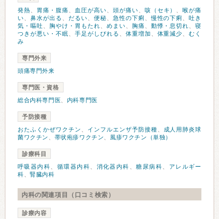
発熱
、
胃痛・腹痛
、
血圧が高い
、
頭が痛い
、
咳（セキ）
、
喉が痛
い
、
鼻水が出る
、
だるい
、
便秘
、
急性の下痢
、
慢性の下痢
、
吐き
気・嘔吐
、
胸やけ・胃もたれ
、
めまい
、
胸痛
、
動悸・息切れ
、
寝
つきが悪い・不眠
、
手足がしびれる
、
体重増加
、
体重減少
、
むく
み
専門外来
頭痛専門外来
専門医・資格
総合内科専門医
、
内科専門医
予防接種
おたふくかぜワクチン
、
インフルエンザ予防接種
、
成人用肺炎球
菌ワクチン
、
帯状疱疹ワクチン
、
風疹ワクチン（単独）
診療科目
呼吸器内科
、
循環器内科
、
消化器内科
、
糖尿病科
、
アレルギー
科
、
腎臓内科
内科の関連項目（口コミ検索）
診療内容