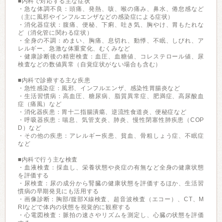
■内科で対応する主な症状
・急な体調不良：頭痛、発熱、咳、喉の痛み、鼻水、倦怠感など
（主に風邪やインフルエンザなどの感染症による症状）
・消化器症状：腹痛、便秘、下痢、吐き気、胸やけ、胃もたれな
ど（消化管に関わる症状）
・全身の不調：めまい、胸痛、息切れ、動悸、不眠、しびれ、ア
レルギー、急激な体重変化、むくみなど
・健康診断後の精密検査：血圧、血糖値、コレステロール値、尿
検査などの数値異常（自覚症状がない場合も含む）
■内科で診療する主な疾患
・急性感染症：風邪、インフルエンザ、感染性胃腸炎など
・生活習慣病：高血圧、糖尿病、脂質異常症、肥満症、高尿酸血
症（痛風）など
・消化器疾患：胃十二指腸潰瘍、逆流性食道炎、便秘症など
・呼吸器疾患：喘息、気管支炎、肺炎、慢性閉塞性肺疾患（COP
D）など
・その他の疾患：アレルギー疾患、貧血、骨粗しょう症、不眠症
など
■内科で行う主な検査
・血液検査：採血し、栄養状態や炎症の有無など全身の健康状態
を評価する
・尿検査：尿の成分から腎臓の健康状態を評価するほか、生活習
慣病の早期発見にも活用する
・画像診断：胸部/腹部X線検査、超音波検査（エコー）、CT、M
RIなどで体内の状態を視覚的に観察する
・心電図検査：脈拍の速さやリズムを測定し、心臓の状態を評価