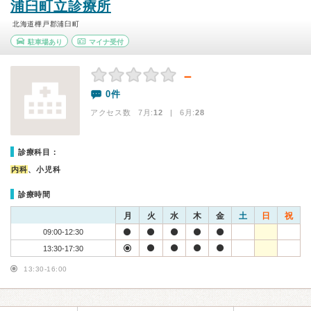
浦臼町立診療所
北海道樺戸郡浦臼町
駐車場あり
マイナ受付
－
0件
アクセス数 7月:
12
| 6月:
28
診療科目：
内科
、小児科
診療時間
月
火
水
木
金
土
日
祝
09:00-12:30
13:30-17:30
13:30-16:00