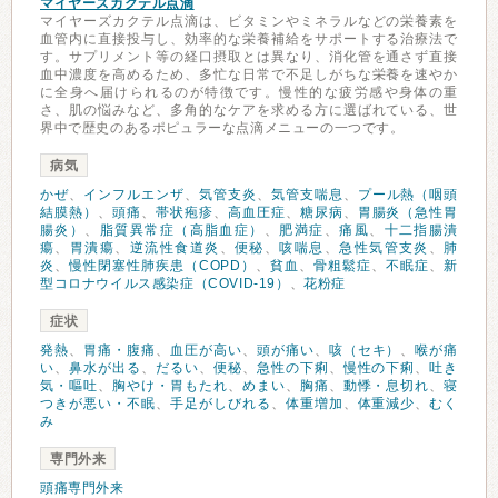
マイヤーズカクテル点滴
マイヤーズカクテル点滴は、ビタミンやミネラルなどの栄養素を
血管内に直接投与し、効率的な栄養補給をサポートする治療法で
す。サプリメント等の経口摂取とは異なり、消化管を通さず直接
血中濃度を高めるため、多忙な日常で不足しがちな栄養を速やか
に全身へ届けられるのが特徴です。慢性的な疲労感や身体の重
さ、肌の悩みなど、多角的なケアを求める方に選ばれている、世
界中で歴史のあるポピュラーな点滴メニューの一つです。
病気
かぜ
、
インフルエンザ
、
気管支炎
、
気管支喘息
、
プール熱（咽頭
結膜熱）
、
頭痛
、
帯状疱疹
、
高血圧症
、
糖尿病
、
胃腸炎（急性胃
腸炎）
、
脂質異常症（高脂血症）
、
肥満症
、
痛風
、
十二指腸潰
瘍
、
胃潰瘍
、
逆流性食道炎
、
便秘
、
咳喘息
、
急性気管支炎
、
肺
炎
、
慢性閉塞性肺疾患（COPD）
、
貧血
、
骨粗鬆症
、
不眠症
、
新
型コロナウイルス感染症（COVID-19）
、
花粉症
症状
発熱
、
胃痛・腹痛
、
血圧が高い
、
頭が痛い
、
咳（セキ）
、
喉が痛
い
、
鼻水が出る
、
だるい
、
便秘
、
急性の下痢
、
慢性の下痢
、
吐き
気・嘔吐
、
胸やけ・胃もたれ
、
めまい
、
胸痛
、
動悸・息切れ
、
寝
つきが悪い・不眠
、
手足がしびれる
、
体重増加
、
体重減少
、
むく
み
専門外来
頭痛専門外来