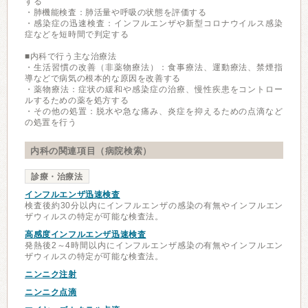
する
・肺機能検査：肺活量や呼吸の状態を評価する
・感染症の迅速検査：インフルエンザや新型コロナウイルス感染
症などを短時間で判定する
■内科で行う主な治療法
・生活習慣の改善（非薬物療法）：食事療法、運動療法、禁煙指
導などで病気の根本的な原因を改善する
・薬物療法：症状の緩和や感染症の治療、慢性疾患をコントロー
ルするための薬を処方する
・その他の処置：脱水や急な痛み、炎症を抑えるための点滴など
の処置を行う
内科の関連項目（病院検索）
診療・治療法
インフルエンザ迅速検査
検査後約30分以内にインフルエンザの感染の有無やインフルエン
ザウィルスの特定が可能な検査法。
高感度インフルエンザ迅速検査
発熱後2～4時間以内にインフルエンザ感染の有無やインフルエン
ザウィルスの特定が可能な検査法。
ニンニク注射
ニンニク点滴