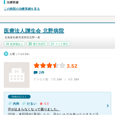
治療実績
この病院の治療実績を見る
医療法人讃生会 北野病院
北海道札幌市清田区北野一条
駐車場あり
電子決済可
マイナ受付
土曜（〜12:00）
3.52
2件
アクセス数 7月:
164
| 6月:
184
内科の口コミ
内科
だるい
4.5
汗が止まらなくなって困りました。
[症状・来院理由] 緊張したり、温かいものを食べたりすると汗が出てしばらく止まらなくなるといった症状が出て、とても困っていました。元々冷え性で、普段から汗をかく方ではなかったので自分でもとても驚きま