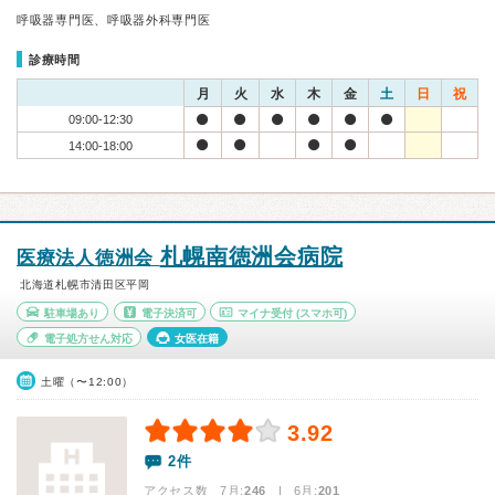
呼吸器専門医、呼吸器外科専門医
診療時間
月
火
水
木
金
土
日
祝
09:00-12:30
14:00-18:00
札幌南徳洲会病院
医療法人徳洲会
北海道札幌市清田区平岡
駐車場あり
電子決済可
マイナ受付
(スマホ可)
電子処方せん対応
女医在籍
土曜（〜12:00）
3.92
2件
アクセス数 7月:
246
| 6月:
201