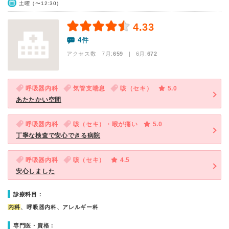
土曜（〜12:30）
4.33
4件
アクセス数 7月:
659
| 6月:
672
呼吸器内科
気管支喘息
咳（セキ）
5.0
あたたかい空間
呼吸器内科
咳（セキ）・喉が痛い
5.0
丁寧な検査で安心できる病院
呼吸器内科
咳（セキ）
4.5
安心しました
診療科目：
内科
、呼吸器内科、アレルギー科
専門医・資格：