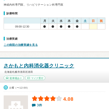
神経内科専門医、リハビリテーション科専門医
診療時間
月
火
水
木
金
土
日
祝
09:00-12:30
治療実績
この病院の治療実績を見る
さかもと内科消化器クリニック
北海道札幌市清田区清田
駐車場あり
マイナ受付
土曜（〜12:00）
4.08
3件