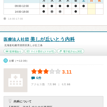
月
火
水
木
金
土
日
祝
09:00-12:00
14:00-18:00
14:00-17:00
美しが丘いとう内科
医療法人社団
北海道札幌市清田区美しが丘三条
駐車場あり
マイナ受付
(スマホ可)
電子処方せん対応
土曜（〜12:30）
3.11
6件
アクセス数 7月:
90
| 6月:
66
内科について