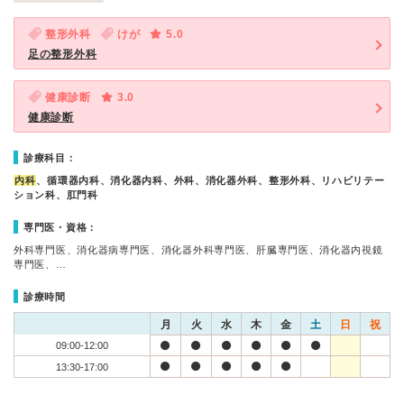
整形外科
けが
5.0
足の整形外科
健康診断
3.0
健康診断
診療科目：
内科
、循環器内科、消化器内科、外科、消化器外科、整形外科、リハビリテー
ション科、肛門科
専門医・資格：
外科専門医、消化器病専門医、消化器外科専門医、肝臓専門医、消化器内視鏡
専門医、…
診療時間
月
火
水
木
金
土
日
祝
09:00-12:00
13:30-17:00