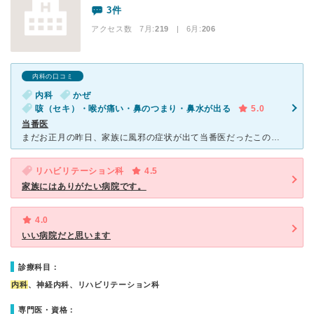
3件
アクセス数 7月:
219
| 6月:
206
内科の口コミ
内科
かぜ
咳（セキ）・喉が痛い・鼻のつまり・鼻水が出る
5.0
当番医
まだお正月の昨日、家族に風邪の症状が出て当番医だったこの病院へ行きました。まず問い合わせの電話をかけた所、守衛室に繋がりましたが「本日発熱があっても対応していますよ、心配でしたら来てください」と言って
リハビリテーション科
4.5
家族にはありがたい病院です。
4.0
いい病院だと思います
診療科目：
内科
、神経内科、リハビリテーション科
専門医・資格：