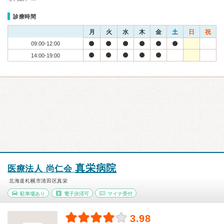
診療時間
月
火
水
木
金
土
日
祝
09:00-12:00
14:00-19:00
真栄病院
医療法人 尚仁会
北海道札幌市清田区真栄
駐車場あり
電子決済可
マイナ受付
3.98