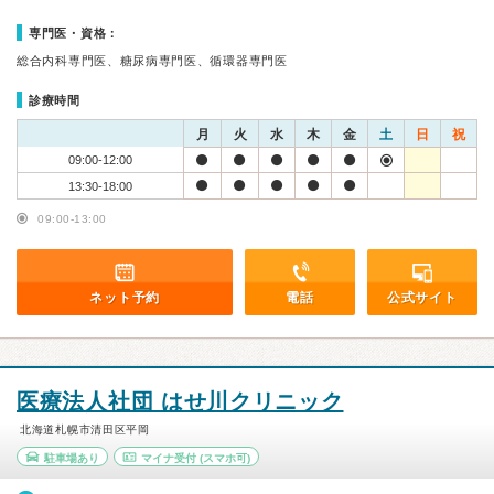
専門医・資格：
総合内科専門医、糖尿病専門医、循環器専門医
診療時間
月
火
水
木
金
土
日
祝
09:00-12:00
13:30-18:00
09:00-13:00
ネット予約
電話
公式サイト
医療法人社団 はせ川クリニック
北海道札幌市清田区平岡
駐車場あり
マイナ受付
(スマホ可)