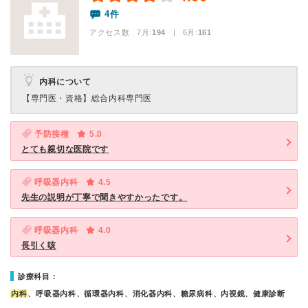
4件
アクセス数 7月:
194
| 6月:
161
内科について
【専門医・資格】
総合内科専門医
予防接種
5.0
とても親切な医院です
呼吸器内科
4.5
先生の説明が丁寧で聞きやすかったです。
呼吸器内科
4.0
長引く咳
診療科目：
内科
、呼吸器内科、循環器内科、消化器内科、糖尿病科、内視鏡、健康診断