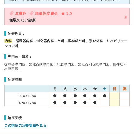
皮膚科
脂漏性皮膚炎
3.5
無駄のない診療
診療科目：
内科
、循環器内科、消化器内科、外科、脳神経外科、形成外科、リハビリテー
ション科
専門医・資格：
循環器専門医、消化器病専門医、肝臓専門医、消化器内視鏡専門医、脳神経外
科専門医…
診療時間
月
火
水
木
金
土
日
祝
09:00-12:00
13:00-17:00
治療実績
この病院の治療実績を見る