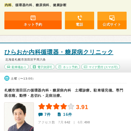
内科
、循環器内科、糖尿病科、健康診断
ネット予約
電話
公式サイト
ひらおか内科循環器・糖尿病クリニック
北海道札幌市清田区平岡六条
駐車場あり
電子決済可
ネット予約
マイナ受付
(スマホ可)
土曜（〜13:00）
札幌市清田区の循環器内科・糖尿病内科 土曜診療。駐車場完備。専門
医在籍。動悸・息切れ・足病治療。
3.91
7件
16件
アクセス数 7月:
642
| 6月:
498