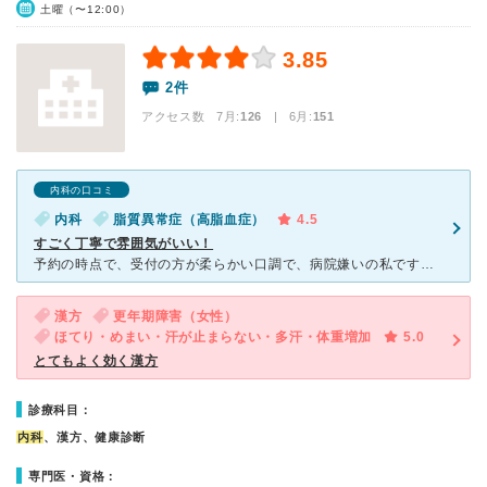
土曜（〜12:00）
3.85
2件
アクセス数 7月:
126
| 6月:
151
内科の口コミ
内科
脂質異常症（高脂血症）
4.5
すごく丁寧で雰囲気がいい！
予約の時点で、受付の方が柔らかい口調で、病院嫌いの私ですが、まずホッとできました。 診察室に入ると、先生がこちらを向いて「塚原です。診察をさせていただきますね。よろしくお願いします」と一礼してく
漢方
更年期障害（女性）
ほてり・めまい・汗が止まらない・多汗・体重増加
5.0
とてもよく効く漢方
診療科目：
内科
、漢方、健康診断
専門医・資格：