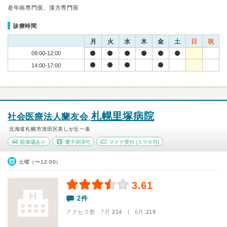
老年病専門医、漢方専門医
診療時間
月
火
水
木
金
土
日
祝
09:00-12:00
14:00-17:00
札幌里塚病院
社会医療法人蘭友会
北海道札幌市清田区美しが丘一条
駐車場あり
電子決済可
マイナ受付
(スマホ可)
土曜（〜12:00）
3.61
2件
アクセス数 7月:
214
| 6月:
219