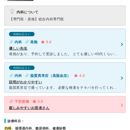
内科について
【専門医・資格】
総合内科専門医
内科の口コミ
内科
発熱
5.0
優しい先生
発熱があり、予約して受診しました。 とても優しい40代くらいの先生でした。 忙しいのに、ひとりひとりに丁寧に優しく診察してくれます。 受付の方も良く、雰囲気の良い病院です。 予約して伺ったので
内科の口コミ
内科
脂質異常症（高脂血症）
4.0
説明がわかりやすい
脂質異常症で通っています。 必要な検査をテキパキ行ってくれます。 先生は礼儀正しい方で、ハキハキとわかりやすく説明してくれます。 看護師さんの採血も上手だし、これからも通い続けたいと思います。
予防接種
5.0
親しみやすいお医者さん
診療科目：
内科
、循環器内科、糖尿病科、健康診断