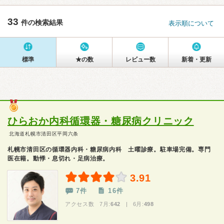
33
件の検索結果
表示順について
標準
★の数
レビュー数
新着・更新
ひらおか内科循環器・糖尿病クリニック
北海道札幌市清田区平岡六条
札幌市清田区の循環器内科・糖尿病内科 土曜診療。駐車場完備。専門
医在籍。動悸・息切れ・足病治療。
3.91
7件
16件
アクセス数 7月:
642
| 6月:
498