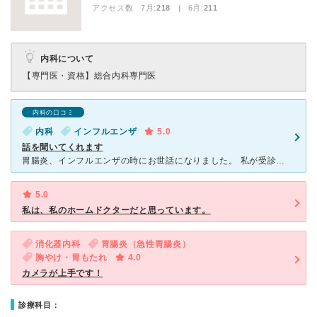
アクセス数 7月:
218
| 6月:
211
内科について
【専門医・資格】
総合内科専門医
内科の口コミ
内科
インフルエンザ
5.0
話を聞いてくれます
胃腸炎、インフルエンザの時にお世話になりました。 私が受診する時は混んではいなく、すぐに呼ばれます。先生は穏やかでゆっくり話を聞いてくれて、落ち着いていられます。 薬も大量に処方するわけで
5.0
私は、私のホームドクターだと思っています。
消化器内科
胃腸炎（急性胃腸炎）
胸やけ・胃もたれ
4.0
カメラが上手です！
診療科目：