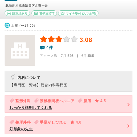
北海道札幌市清田区北野一条
駐車場あり
電子決済可
マイナ受付
(スマホ可)
土曜（〜17:00）
3.08
4件
アクセス数 7月:
593
| 6月:
565
内科について
【専門医・資格】
総合内科専門医
整形外科
腰椎椎間板ヘルニア
腰痛
4.5
しっかり説明してくれる
整形外科
手足がしびれる
4.0
好印象の先生