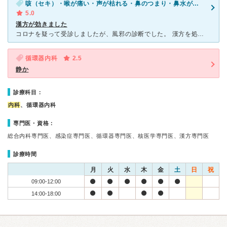
咳（セキ）・喉が痛い・声が枯れる・鼻のつまり・鼻水が出る・痰・くしゃみ
5.0
漢方が効きました
コロナを疑って受診しましたが、風邪の診断でした。 漢方を処方され、半信半疑でしたが、とてもよく効き、すぐに回復。仕事にも復帰できました。 コロナの時期でしたので、咳やくしゃみが残ってしまうと仕事に
循環器内科
2.5
静か
診療科目：
内科
、循環器内科
専門医・資格：
総合内科専門医、感染症専門医、循環器専門医、核医学専門医、漢方専門医
診療時間
月
火
水
木
金
土
日
祝
09:00-12:00
14:00-18:00