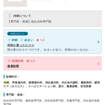
内科について
【専門医・資格】
総合内科専門医
内科の口コミ
内科
めまい
5.0
何科か迷ったらココ
我が家のかかりつけです。 めまいがあり、持病のせいなのか、脳など他の疾患なのかわからずに受診しました。 設備が整っており、すぐにあらゆる角度から原因を調べてくださいます。 待ち時間も比較的少なく
健康診断
5.0
健康診断
診療科目：
内科
、呼吸器内科、循環器内科、消化器内科、内分泌代謝科、糖尿病科、緩和
ケア（ホスピス）、リハビリテーション科、漢方、健康診断、在宅医療
専門医・資格：
総合内科専門医、糖尿病専門医、消化器病専門医、肝臓専門医、消化器内視鏡
専門医、…