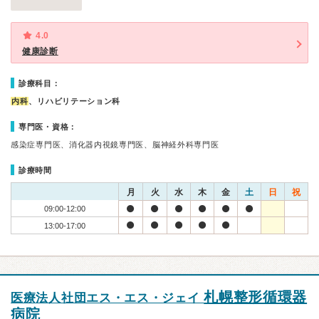
4.0
健康診断
診療科目：
内科
、リハビリテーション科
専門医・資格：
感染症専門医、消化器内視鏡専門医、脳神経外科専門医
診療時間
月
火
水
木
金
土
日
祝
09:00-12:00
13:00-17:00
札幌整形循環器
医療法人社団エス・エス・ジェイ
病院