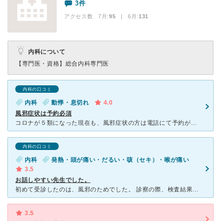
3件
アクセス数 7月:
95
| 6月:
131
内科について
【専門医・資格】
総合内科専門医
内科の口コミ
内科
動悸・息切れ
4.0
風邪症状は予約必須
コロナが５類になった現在も、風邪症状の方は電話にて予約が必要です。時間帯も11:00〜と区切られていました。 なので定期的に診察やお薬が必要な方は逆にそのほうが感染症の心配が少なくて良いかと思います
内科の口コミ
内科
発熱・頭が痛い・だるい・咳（セキ）・喉が痛い
3.5
お話しやすい先生でした。
初めて受診したのは、風邪のためでした。 診察の際、検査結果の数値についての説明も丁寧で、よく理解できました。 看護師さん、事務の方、みなさん感じよかったです。 一点だけ辛かったのは待ち時間が長い
3.5