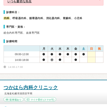
いつも親切な先生
診療科目：
内科
、呼吸器内科、循環器内科、消化器内科、胃腸科、小児科
専門医・資格：
総合内科専門医、血液専門医
診療時間
月
火
水
木
金
土
日
祝
09:00-12:00
14:00-18:00
14:00-17:00
つかはら内科クリニック
北海道札幌市清田区平岡
駐車場あり
マイナ受付
(スマホ可)