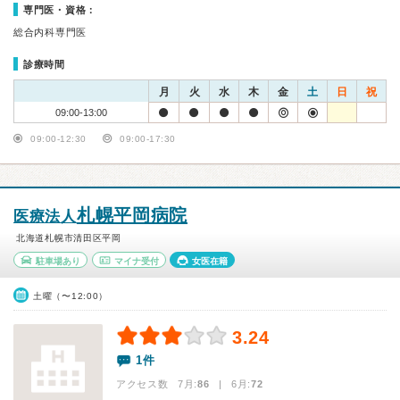
専門医・資格：
総合内科専門医
診療時間
月
火
水
木
金
土
日
祝
09:00-13:00
09:00-12:30
09:00-17:30
札幌平岡病院
医療法人
北海道札幌市清田区平岡
駐車場あり
マイナ受付
女医在籍
土曜（〜12:00）
3.24
1件
アクセス数 7月:
86
| 6月:
72