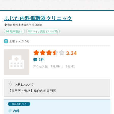
ふじた内科循環器クリニック
北海道札幌市清田区平岡公園東
駐車場あり
マイナ受付
(スマホ可)
土曜（〜12:00）
3.34
2件
アクセス数 7月:
89
| 6月:
61
内科について
【専門医・資格】
総合内科専門医
内科の口コミ
内科