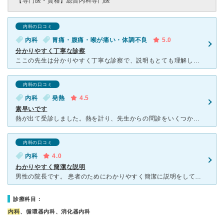
【専門医・資格】
総合内科専門医
内科の口コミ
内科
胃痛・腹痛・喉が痛い・体調不良
5.0
分かりやすく丁寧な診察
ここの先生は分かりやすく丁寧な診察で、説明もとても理解しやすく安心して受診できます。 看護師の方も明るく優しくて、採血も上手です。 受付の方も、採血のあと時間を置いてから呼んでくださるのか、皆さん
内科の口コミ
内科
発熱
4.5
素早いです
熱が出て受診しました。熱を計り、先生からの問診をいくつか答えたところ、薬を処方してくれて、何日間くらいで治るのかも、簡潔に教えてくれました。 とにかく素早い診察で適切に対応してくださった印象です。玄
内科の口コミ
内科
4.0
わかりやすく簡潔な説明
男性の院長です。 患者のためにわかりやすく簡潔に説明をしてくださいます。 冷たいと思う方のいるかもしれませんが、私はテキパキ診察をしてくださるので ありがたいです。 待合室も清潔で明るい。
診療科目：
内科
、循環器内科、消化器内科