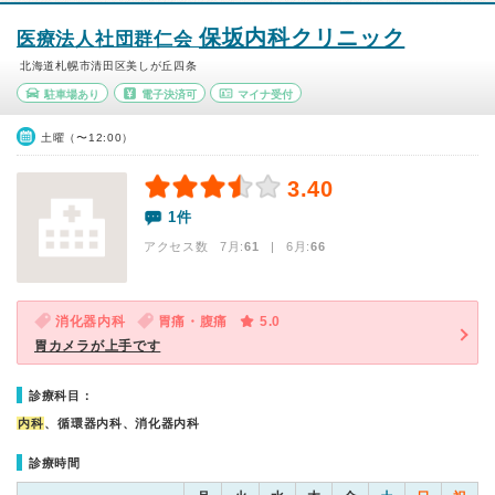
保坂内科クリニック
医療法人社団群仁会
北海道札幌市清田区美しが丘四条
駐車場あり
電子決済可
マイナ受付
土曜（〜12:00）
3.40
1件
アクセス数 7月:
61
| 6月:
66
消化器内科
胃痛・腹痛
5.0
胃カメラが上手です
診療科目：
内科
、循環器内科、消化器内科
診療時間