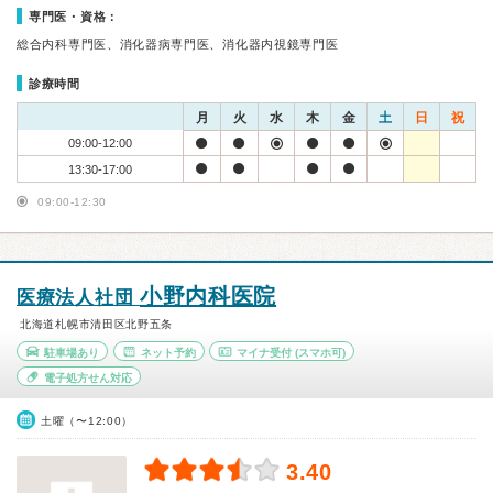
専門医・資格：
総合内科専門医、消化器病専門医、消化器内視鏡専門医
診療時間
月
火
水
木
金
土
日
祝
09:00-12:00
13:30-17:00
09:00-12:30
小野内科医院
医療法人社団
北海道札幌市清田区北野五条
駐車場あり
ネット予約
マイナ受付
(スマホ可)
電子処方せん対応
土曜（〜12:00）
3.40