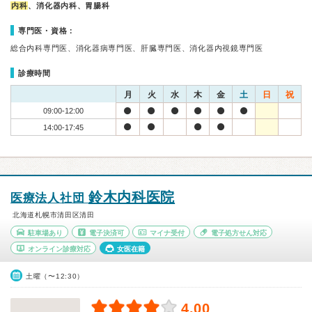
内科
、消化器内科、胃腸科
専門医・資格：
総合内科専門医、消化器病専門医、肝臓専門医、消化器内視鏡専門医
診療時間
月
火
水
木
金
土
日
祝
09:00-12:00
14:00-17:45
鈴木内科医院
医療法人社団
北海道札幌市清田区清田
駐車場あり
電子決済可
マイナ受付
電子処方せん対応
オンライン診療対応
女医在籍
土曜（〜12:30）
4.00