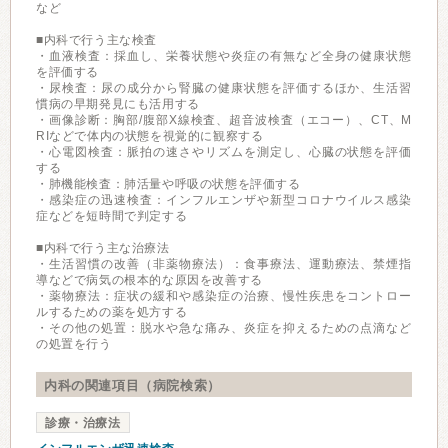
など
■内科で行う主な検査
・血液検査：採血し、栄養状態や炎症の有無など全身の健康状態
を評価する
・尿検査：尿の成分から腎臓の健康状態を評価するほか、生活習
慣病の早期発見にも活用する
・画像診断：胸部/腹部X線検査、超音波検査（エコー）、CT、M
RIなどで体内の状態を視覚的に観察する
・心電図検査：脈拍の速さやリズムを測定し、心臓の状態を評価
する
・肺機能検査：肺活量や呼吸の状態を評価する
・感染症の迅速検査：インフルエンザや新型コロナウイルス感染
症などを短時間で判定する
■内科で行う主な治療法
・生活習慣の改善（非薬物療法）：食事療法、運動療法、禁煙指
導などで病気の根本的な原因を改善する
・薬物療法：症状の緩和や感染症の治療、慢性疾患をコントロー
ルするための薬を処方する
・その他の処置：脱水や急な痛み、炎症を抑えるための点滴など
の処置を行う
内科の関連項目（病院検索）
診療・治療法