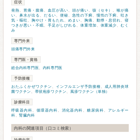
症状
発熱
、
胃痛・腹痛
、
血圧が高い
、
頭が痛い
、
咳（セキ）
、
喉が痛
い
、
鼻水が出る
、
だるい
、
便秘
、
急性の下痢
、
慢性の下痢
、
吐き
気・嘔吐
、
胸やけ・胃もたれ
、
めまい
、
胸痛
、
動悸・息切れ
、
寝
つきが悪い・不眠
、
手足がしびれる
、
体重増加
、
体重減少
、
むく
み
専門外来
頭痛専門外来
専門医・資格
総合内科専門医
、
内科専門医
予防接種
おたふくかぜワクチン
、
インフルエンザ予防接種
、
成人用肺炎球
菌ワクチン
、
帯状疱疹ワクチン
、
風疹ワクチン（単独）
診療科目
呼吸器内科
、
循環器内科
、
消化器内科
、
糖尿病科
、
アレルギー
科
、
腎臓内科
内科の関連項目（口コミ検索）