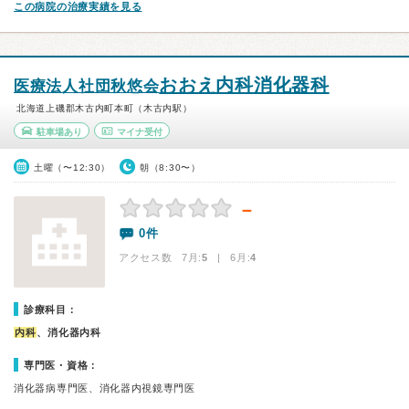
この病院の治療実績を見る
おおえ内科消化器科
医療法人社団秋悠会
北海道上磯郡木古内町本町（木古内駅）
駐車場あり
マイナ受付
土曜（〜12:30）
朝（8:30〜）
－
0件
アクセス数 7月:
5
| 6月:
4
診療科目：
内科
、消化器内科
専門医・資格：
消化器病専門医、消化器内視鏡専門医