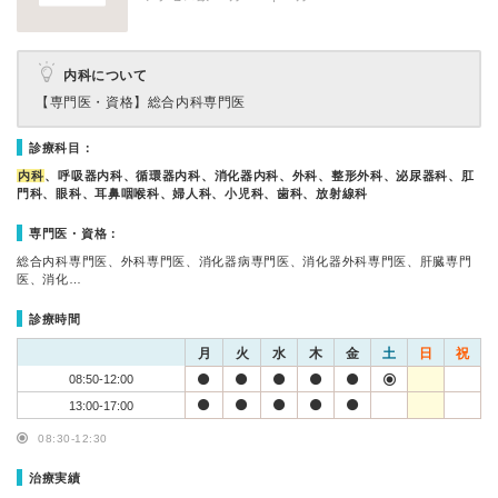
内科について
【専門医・資格】
総合内科専門医
診療科目：
内科
、呼吸器内科、循環器内科、消化器内科、外科、整形外科、泌尿器科、肛
門科、眼科、耳鼻咽喉科、婦人科、小児科、歯科、放射線科
専門医・資格：
総合内科専門医、外科専門医、消化器病専門医、消化器外科専門医、肝臓専門
医、消化…
診療時間
月
火
水
木
金
土
日
祝
08:50-12:00
13:00-17:00
08:30-12:30
治療実績