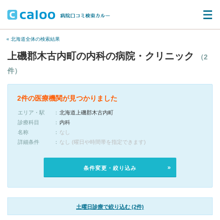
« 北海道全体の検索結果
上磯郡木古内町の内科の病院・クリニック
（2
件）
2件の医療機関が見つかりました
エリア・駅
北海道上磯郡木古内町
診療科目
内科
名称
なし
詳細条件
なし (曜日や時間帯を指定できます)
条件変更・絞り込み
土曜日診療で絞り込む (2件)