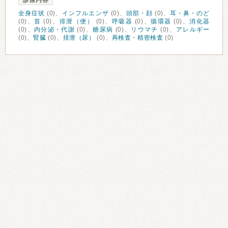
診療内容
全身症状
(0)、
インフルエンザ
(0)、
頭部・顔
(0)、
耳・鼻・のど
(0)、
首
(0)、
排泄（便）
(0)、
呼吸器
(0)、
循環器
(0)、
消化器
(0)、
内分泌・代謝
(0)、
糖尿病
(0)、
リウマチ
(0)、
アレルギー
(0)、
腎臓
(0)、
排泄（尿）
(0)、
再検査・精密検査
(0)