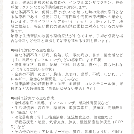
また、健康診断後の精密検査や、インフルエンザワクチン、肺炎
球菌ワクチンなどの予防接種にも対応します。
急な体調不良や、何科に行けばいいか迷った時の最初の窓口とな
る診療科であり、必要に応じて専門医や高度医療機関への紹介も
行います。プライマリ・ケアを担う「かかりつけ医」として、地
域に根差し、幅広い世代の健康相談に柔軟に対応しているのが特
徴です。
治療は生活習慣の改善や薬物療法が中心ですが、手術が必要な場
合は外科など他科と連携して治療を進める役割も担います。
■内科で対応する主な症状
・急な体調不良：頭痛、発熱、咳、喉の痛み、鼻水、倦怠感など
（主に風邪やインフルエンザなどの感染症による症状）
・消化器症状：腹痛、便秘、下痢、吐き気、胸やけ、胃もたれな
ど（消化管に関わる症状）
・全身の不調：めまい、胸痛、息切れ、動悸、不眠、しびれ、ア
レルギー、急激な体重変化、むくみなど
・健康診断後の精密検査：血圧、血糖値、コレステロール値、尿
検査などの数値異常（自覚症状がない場合も含む）
■内科で診療する主な疾患
・急性感染症：風邪、インフルエンザ、感染性胃腸炎など
・生活習慣病：高血圧、糖尿病、脂質異常症、肥満症、高尿酸血
症（痛風）など
・消化器疾患：胃十二指腸潰瘍、逆流性食道炎、便秘症など
・呼吸器疾患：喘息、気管支炎、肺炎、慢性閉塞性肺疾患（COP
D）など
・その他の疾患：アレルギー疾患、貧血、骨粗しょう症、不眠症