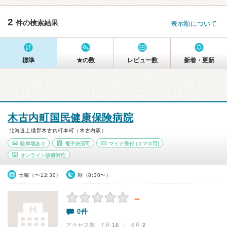
2
件の検索結果
表示順について
標準
★の数
レビュー数
新着・更新
木古内町国民健康保険病院
北海道上磯郡木古内町本町（木古内駅）
駐車場あり
電子決済可
マイナ受付
(スマホ可)
オンライン診療対応
土曜（〜12:30）
朝（8:30〜）
－
0件
アクセス数 7月:
16
| 6月:
2