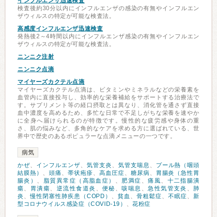
インフルエンザ迅速検査
検査後約30分以内にインフルエンザの感染の有無やインフルエン
ザウィルスの特定が可能な検査法。
高感度インフルエンザ迅速検査
発熱後2～4時間以内にインフルエンザ感染の有無やインフルエン
ザウィルスの特定が可能な検査法。
ニンニク注射
ニンニク点滴
マイヤーズカクテル点滴
マイヤーズカクテル点滴は、ビタミンやミネラルなどの栄養素を
血管内に直接投与し、効率的な栄養補給をサポートする治療法で
す。サプリメント等の経口摂取とは異なり、消化管を通さず直接
血中濃度を高めるため、多忙な日常で不足しがちな栄養を速やか
に全身へ届けられるのが特徴です。慢性的な疲労感や身体の重
さ、肌の悩みなど、多角的なケアを求める方に選ばれている、世
界中で歴史のあるポピュラーな点滴メニューの一つです。
病気
かぜ
、
インフルエンザ
、
気管支炎
、
気管支喘息
、
プール熱（咽頭
結膜熱）
、
頭痛
、
帯状疱疹
、
高血圧症
、
糖尿病
、
胃腸炎（急性胃
腸炎）
、
脂質異常症（高脂血症）
、
肥満症
、
痛風
、
十二指腸潰
瘍
、
胃潰瘍
、
逆流性食道炎
、
便秘
、
咳喘息
、
急性気管支炎
、
肺
炎
、
慢性閉塞性肺疾患（COPD）
、
貧血
、
骨粗鬆症
、
不眠症
、
新
型コロナウイルス感染症（COVID-19）
、
花粉症