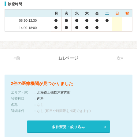
診療時間
月
火
水
木
金
土
日
祝
08:30-12:30
14:00-18:00
«前
1/1ページ
次»
2件の医療機関が見つかりました
エリア・駅
北海道上磯郡木古内町
診療科目
内科
名称
なし
詳細条件
なし (曜日や時間帯を指定できます)
条件変更・絞り込み