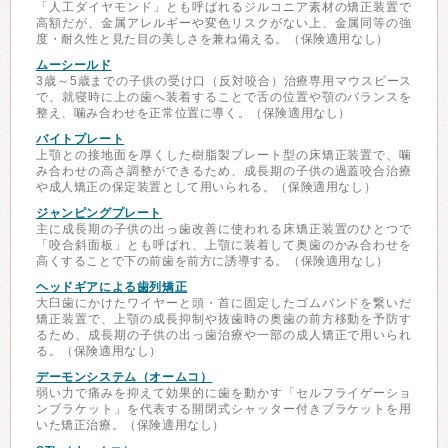
「人工ダイヤモンド」とも呼ばれるジルコニア素材の矯正装置で
高額だが、金属アレルギーや変色リスクがない上、金属同等の強
度・耐久性と見た目の美しさを兼ね備える。（保険適用なし）
ムーシールド
3歳～5歳までの子供の受け口（反対咬合）治療専用マウスピース
で、就寝時に上の歯へ装着することで舌の位置や顎のバランスを
整え、噛み合わせを正常位置に導く。（保険適用なし）
バイトプレート
上顎との接地面を厚くした樹脂製プレート型の床矯正装置で、噛
み合わせの高さ調整ができるため、成長期の子供の過蓋咬合治療
や成人矯正の保定装置として用いられる。（保険適用なし）
ジャンピングプレート
主に成長期の子供の出っ歯改善に使われる床矯正装置のひとつで
「咬合斜面板」とも呼ばれ、上顎に装着して奥歯のかみ合わせを
高くすることで下の前歯を前方に誘導する。（保険適用なし）
ヘッドギアによる歯列矯正
大臼歯にかけたワイヤーと頭・首に固定したゴムバンドを繋いだ
矯正装置で、上顎の成長抑制や抜歯時の奥歯の前方移動を予防す
るため、成長期の子供の出っ歯治療や一部の成人矯正で用いられ
る。（保険適用なし）
デーモンシステム（オームコ）
弱い力で痛みを抑えて効果的に歯を動かす「セルフライゲーショ
ンブラケット」を代表する開閉式シャッター付きブラケットを用
いた矯正治療。（保険適用なし）