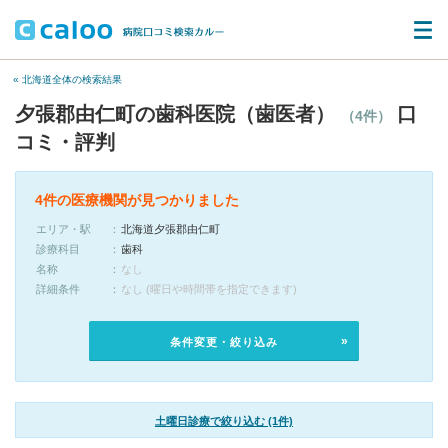
« 北海道全体の検索結果
夕張郡由仁町の歯科医院（歯医者）
口
（4件）
コミ・評判
4件の医療機関が見つかりました
エリア・駅
北海道夕張郡由仁町
診療科目
歯科
名称
なし
詳細条件
なし (曜日や時間帯を指定できます)
条件変更・絞り込み
土曜日診療で絞り込む (1件)