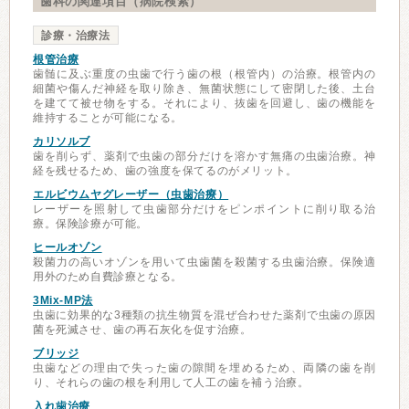
歯科の関連項目（病院検索）
診療・治療法
根管治療
歯髄に及ぶ重度の虫歯で行う歯の根（根管内）の治療。根管内の
細菌や傷んだ神経を取り除き、無菌状態にして密閉した後、土台
を建てて被せ物をする。それにより、抜歯を回避し、歯の機能を
維持することが可能になる。
カリソルブ
歯を削らず、薬剤で虫歯の部分だけを溶かす無痛の虫歯治療。神
経を残せるため、歯の強度を保てるのがメリット。
エルビウムヤグレーザー（虫歯治療）
レーザーを照射して虫歯部分だけをピンポイントに削り取る治
療。保険診療が可能。
ヒールオゾン
殺菌力の高いオゾンを用いて虫歯菌を殺菌する虫歯治療。保険適
用外のため自費診療となる。
3Mix-MP法
虫歯に効果的な3種類の抗生物質を混ぜ合わせた薬剤で虫歯の原因
菌を死滅させ、歯の再石灰化を促す治療。
ブリッジ
虫歯などの理由で失った歯の隙間を埋めるため、両隣の歯を削
り、それらの歯の根を利用して人工の歯を補う治療。
入れ歯治療