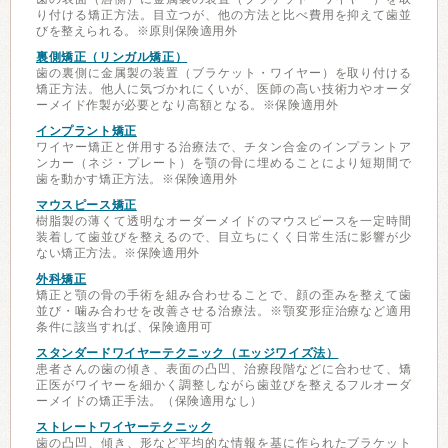
り付ける矯正方法。目立つが、他の方法と比べ費用を抑えて歯並
びを整えられる。※原則保険適用外
裏側矯正（リンガル矯正）
歯の裏側に金属製の装置（ブラケット・ワイヤー）を取り付ける
矯正方法。他人に気づかれにくいが、医師の高い技術力やオーダ
ーメイド作製が必要となり高額となる。※保険適用外
インプラント矯正
ワイヤー矯正と併用する治療法で、チタン合金のインプラントア
ンカー（ネジ・プレート）を顎の骨に埋めることにより短期間で
歯を動かす矯正方法。※保険適用外
マウスピース矯正
樹脂製の薄くて透明なオーダーメイドのマウスピースを一定時間
装着して歯並びを整えるので、目立ちにくく日常生活に影響が少
ない矯正方法。※保険適用外
外科矯正
矯正と顎の骨の手術を組み合わせることで、顔の歪みを整えて歯
並び・噛み合わせを改善させる治療法。※顎変形症治療など適用
条件に該当すれば、保険適用可
スタンダードワイヤーテクニック（エッジワイズ法）
患者さんの歯の傾き、表面の凸凹、治療段階などに合わせて、矯
正医がワイヤーを細かく調整しながら歯並びを整えるフルオーダ
ーメイドの矯正手法。（保険適用なし）
ストレートワイヤーテクニック
歯の凸凹、傾き、形など平均的な情報を基に作られたブラケット