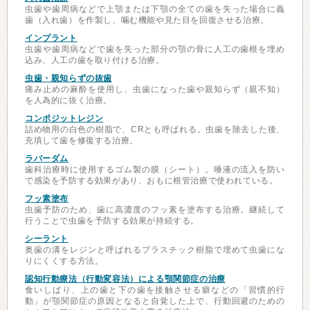
虫歯や歯周病などで上顎または下顎の全ての歯を失った場合に義
歯（入れ歯）を作製し、噛む機能や見た目を回復させる治療。
インプラント
虫歯や歯周病などで歯を失った部分の顎の骨に人工の歯根を埋め
込み、人工の歯を取り付ける治療。
虫歯・親知らずの抜歯
痛み止めの麻酔を使用し、虫歯になった歯や親知らず（親不知）
を人為的に抜く治療。
コンポジットレジン
詰め物用の白色の樹脂で、CRとも呼ばれる。虫歯を除去した後、
充填して歯を修復する治療。
ラバーダム
歯科治療時に使用するゴム製の膜（シート）。唾液の流入を防い
で感染を予防する効果があり、おもに根管治療で使われている。
フッ素塗布
虫歯予防のため、歯に高濃度のフッ素を塗布する治療。継続して
行うことで虫歯を予防する効果が持続する。
シーラント
奥歯の溝をレジンと呼ばれるプラスチック樹脂で埋めて虫歯にな
りにくくする方法。
認知行動療法（行動変容法）による顎関節症の治療
食いしばり、上の歯と下の歯を接触させる癖などの「習慣的行
動」が顎関節症の原因となると自覚した上で、行動回避のための