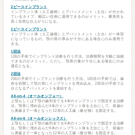
2ピースインプラント
インプラント体（人工歯根）とアバットメント（土台）が分かれ
ているタイプ。幅広い症例に適用できるのがメリット。審美性も
高く自然な仕上がりになる。
1ピースインプラント
インプラント体（人工歯根）とアバットメント（土台）が一体型
になっているもの。顎の骨の厚みが十分にある場合にのみ適用で
きる。
1回法
1回の手術でインプラント治療を行う方法。治療期間を大幅に短縮
できるのがメリット。ただし、顎骨の量が十分にある場合にのみ
適応となる。
2回法
2回の手術でインプラント治療を行う方法。1回目の手術では、歯
肉を切開して顎の骨にインプラントを埋め込み、2回目の手術で土
台となるアバットメントを連結する。
All-on-4（オールオンフォー）
上顎もしくは下顎の歯列全てを4本のインプラントで固定する治療
法。顎骨に埋め込んだ4本のインプラント体を土台にして、前歯か
ら奥歯まで一体となった12本の人工歯（被せ物）を固定する。
All-on-6（オールオンシックス）
上顎もしくは下顎の歯列全てを6本のインプラントで固定する治療
法。顎骨に埋め込んだ6本のインプラント体を土台にして、前歯か
ら奥歯まで一体となった12本の人工歯（被せ物）を固定する。