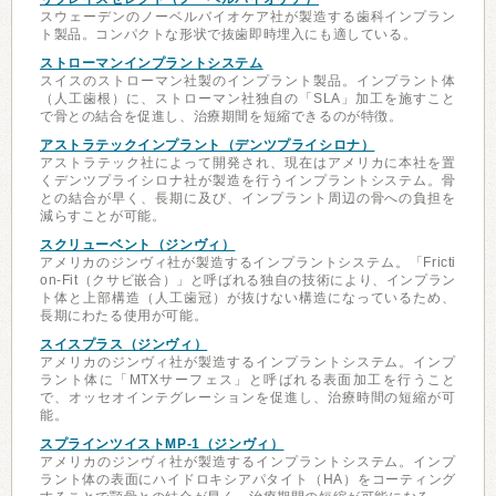
スウェーデンのノーベルバイオケア社が製造する歯科インプラン
ト製品。コンパクトな形状で抜歯即時埋入にも適している。
ストローマンインプラントシステム
スイスのストローマン社製のインプラント製品。インプラント体
（人工歯根）に、ストローマン社独自の「SLA」加工を施すこと
で骨との結合を促進し、治療期間を短縮できるのが特徴。
アストラテックインプラント（デンツプライシロナ）
アストラテック社によって開発され、現在はアメリカに本社を置
くデンツプライシロナ社が製造を行うインプラントシステム。骨
との結合が早く、長期に及び、インプラント周辺の骨への負担を
減らすことが可能。
スクリューベント（ジンヴィ）
アメリカのジンヴィ社が製造するインプラントシステム。「Fricti
on-Fit（クサビ嵌合）」と呼ばれる独自の技術により、インプラン
ト体と上部構造（人工歯冠）が抜けない構造になっているため、
長期にわたる使用が可能。
スイスプラス（ジンヴィ）
アメリカのジンヴィ社が製造するインプラントシステム。インプ
ラント体に「MTXサーフェス」と呼ばれる表面加工を行うこと
で、オッセオインテグレーションを促進し、治療時間の短縮が可
能。
スプラインツイストMP-1（ジンヴィ）
アメリカのジンヴィ社が製造するインプラントシステム。インプ
ラント体の表面にハイドロキシアパタイト（HA）をコーティング