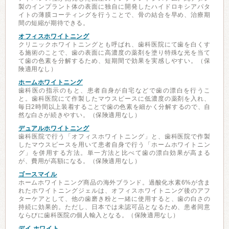
製のインプラント体の表面に独自に開発したハイドロキシアパタ
イトの薄膜コーティングを行うことで、骨の結合を早め、治療期
間の短縮が期待できる。
オフィスホワイトニング
クリニックホワイトニングとも呼ばれ、歯科医院にて歯を白くす
る施術のことで、歯の表面に高濃度の薬剤を塗り特殊な光を当て
て歯の色素を分解するため、短期間で効果を実感しやすい。（保
険適用なし）
ホームホワイトニング
歯科医の指示のもと、患者自身が自宅などで歯の漂白を行うこ
と。歯科医院にて作製したマウスピースに低濃度の薬剤を入れ、
毎日2時間以上装着することで歯の色素を細かく分解するので、自
然な白さが続きやすい。（保険適用なし）
デュアルホワイトニング
歯科医院で行う「オフィスホワイトニング」と、歯科医院で作製
したマウスピースを用いて患者自身で行う「ホームホワイトニン
グ」を併用する方法。単一方法と比べて歯の漂白効果が高まる
が、費用が高額になる。（保険適用なし）
ゴースマイル
ホームホワイトニング商品の海外ブランド。過酸化水素6%が含ま
れたホワイトニングジェルは、オフィスホワイトニング後のアフ
ターケアとして、他の歯磨き粉と一緒に使用すると、歯の白さの
持続に効果的。ただし、日本では未認可品となるため、患者同意
ならびに歯科医院の個人輸入となる。（保険適用なし）
デイ ホワイト