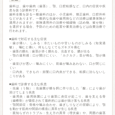
歯科は、歯や歯肉（歯茎）、顎、口腔粘膜など、口内の症状や疾
患を扱う診療科です。
歯科全般を診る一般歯科のほか、小児歯科、矯正歯科、口腔外科
などがあります。一般的な虫歯や歯周病などの治療は健康保険が
適用されますが、保険適用外の治療や補綴物（詰め物、被せ物）
を選択する場合、予防のための処置や審美治療などは自費治療で
行われます。
■歯科で対応する主な症状
・歯が痛い、しみる：冷たいものや甘いものがしみる（知覚過
敏）、噛むと痛い、何もしなくてもズキズキ痛む
・歯茎の腫れ：歯茎が赤く腫れる、出血する、膿が出る
・顎の違和感：口が開けにくい、「カクカク」音が鳴る、顎が痛
い
・歯並びが悪い：噛みにくい、前歯が噛みあわない、口が閉じに
くい
・口内炎、できもの：頻繁に口内炎ができる、粘膜に治らないし
こりがある
■歯科で診療する主な疾患
・虫歯（う蝕）：虫歯菌が糖を餌に作り出した「酸」により歯が
溶けてしまう疾患
・歯周炎：歯周病菌により歯茎に炎症が起こり、歯を支える骨
（歯槽骨）が吸収されて最終的には歯が抜け落ちる疾患
・顎関節症：骨格や噛み合わせ、歯ぎしりなどの習癖により、顎
を動かす筋肉や関節の構造に異常が生じる疾患
・親知らずのトラブル：生え方の異常（埋伏歯）や、周囲の歯茎