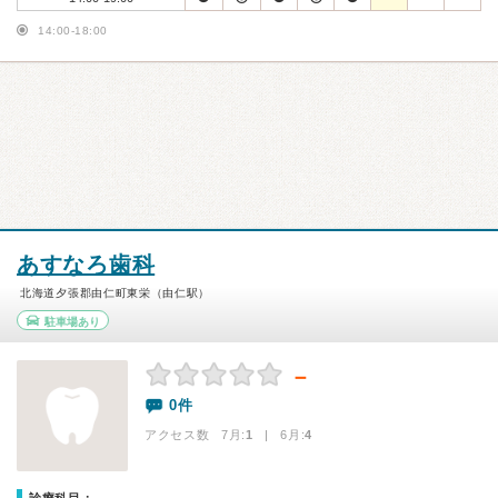
14:00-18:00
あすなろ歯科
北海道夕張郡由仁町東栄（由仁駅）
駐車場あり
－
0件
アクセス数 7月:
1
| 6月:
4