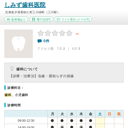
しみず歯科医院
北海道夕張郡由仁町三川緑町（三川駅）
駐車場あり
電子決済可
マイナ受付
(スマホ可)
－
0件
アクセス数 7月:
2
| 6月:
3
歯科について
【診療・治療法】
虫歯・親知らずの抜歯
診療科目：
歯科
、小児歯科
診療時間
月
火
水
木
金
土
日
祝
09:00-12:30
14:00-19:00