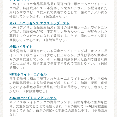
FDA（アメリカ食品医薬品局）認可の日中用ホームホワイトニン
グ商品。特許成分APC（不定形リン酸カルシウム）が配合された
薬剤をマウスピースに入れて装着することで、歯のエナメル質を
修復してツヤを出す。（保険適用なし）
オパールエッセンス エクストラブースト
FDA（アメリカ食品医薬品局）認可の日中用ホームホワイトニン
グ商品。特許成分APC（不定形リン酸カルシウム）が配合された
薬剤をマウスピースに入れて装着することで、歯のエナメル質を
修復してツヤを出す。（保険適用なし）
松風ハイライト
厚生労働省に認可されている国産ホワイトニング材。オフィス用
はペースト状で色ムラは少なく仕上がるが、効果は弱めで数本の
みの漂白に適している。ホーム用は刺激を抑えた薬剤で自然な白
さに仕上がり、暗所常温で保存できるので管理しやすい。（保険
適用なし）
NITEホワイト・エクセル
厚生労働省に初めて認可されたホームホワイトニング材。主成分
の過酸化尿素により知覚過敏が起こりにくく、加齢・喫煙・遺伝
などによる着色改善に効果的で効果が長持ちしやすく、色戻りが
少ない。（保険適用なし）
ZOOM!ホワイトニングシステム
オフィスホワイトニングの海外ブランド。前歯を中心に薬剤を塗
り、光源を当てることで活性化され、1回の施術で3～6段階程度歯
を白くできるが、白さの調節や1本単位の漂白は不可。（保険適用
なし）