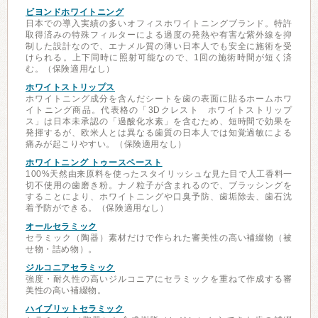
ビヨンドホワイトニング
日本での導入実績の多いオフィスホワイトニングブランド。特許
取得済みの特殊フィルターによる過度の発熱や有害な紫外線を抑
制した設計なので、エナメル質の薄い日本人でも安全に施術を受
けられる。上下同時に照射可能なので、1回の施術時間が短く済
む。（保険適用なし）
ホワイトストリップス
ホワイトニング成分を含んだシートを歯の表面に貼るホームホワ
イトニング商品。代表格の「3Dクレスト ホワイトストリップ
ス」は日本未承認の「過酸化水素」を含むため、短時間で効果を
発揮するが、欧米人とは異なる歯質の日本人では知覚過敏による
痛みが起こりやすい。（保険適用なし）
ホワイトニング トゥースペースト
100%天然由来原料を使ったスタイリッシュな見た目で人工香料一
切不使用の歯磨き粉。ナノ粒子が含まれるので、ブラッシングを
することにより、ホワイトニングや口臭予防、歯垢除去、歯石沈
着予防ができる。（保険適用なし）
オールセラミック
セラミック（陶器）素材だけで作られた審美性の高い補綴物（被
せ物・詰め物）。
ジルコニアセラミック
強度・耐久性の高いジルコニアにセラミックを重ねて作成する審
美性の高い補綴物。
ハイブリットセラミック