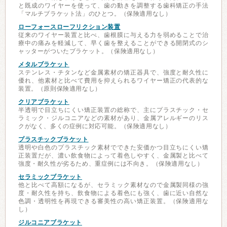
と既成のワイヤーを使って、歯の動きを調整する歯科矯正の手法
「マルチブラケット法」のひとつ。（保険適用なし）
ローフォースローフリクション装置
従来のワイヤー装置と比べ、歯根膜に与える力を弱めることで治
療中の痛みを軽減して、早く歯を整えることができる開閉式のシ
ャッターがついたブラケット。（保険適用なし）
メタルブラケット
ステンレス・チタンなど金属素材の矯正器具で、強度と耐久性に
優れ、他素材と比べて費用を抑えられるワイヤー矯正の代表的な
装置。（原則保険適用なし）
クリアブラケット
半透明で目立ちにくい矯正装置の総称で、主にプラスチック・セ
ラミック・ジルコニアなどの素材があり、金属アレルギーのリス
クがなく、多くの症例に対応可能。（保険適用なし）
プラスチックブラケット
透明や白色のプラスチック素材でできた安価かつ目立ちにくい矯
正装置だが、濃い飲食物によって着色しやすく、金属製と比べて
強度・耐久性が劣るため、重症例には不向き。（保険適用なし）
セラミックブラケット
他と比べて高額になるが、セラミック素材なので金属製同様の強
度・耐久性を持ち、飲食物による着色にも強く、歯に近い自然な
色調・透明性を再現できる審美性の高い矯正装置。（保険適用な
し）
ジルコニアブラケット