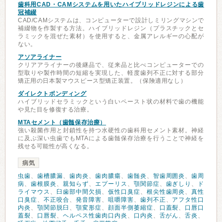
歯科用CAD・CAMシステムを用いたハイブリッドレジンによる歯
冠補綴
CAD/CAMシステムは、コンピューターで設計しミリングマシンで
補綴物を作製する方法。ハイブリッドレジン（プラスチックとセ
ラミックを混ぜた素材）を使用すると、金属アレルギーの心配が
ない。
アソアライナー
クリアアライナーの後継品で、従来品と比べコンピューターでの
型取りや製作時間の短縮を実現した、軽度歯列不正に対する部分
矯正用の日本製マウスピース型矯正装置。（保険適用なし）
ダイレクトボンディング
ハイブリッドセラミックという白いペースト状の材料で歯の機能
や見た目を修復する治療。
MTAセメント（歯髄保存治療）
強い殺菌作用と封鎖性を持つ水硬性の歯科用セメント素材。神経
に及ぶ深い虫歯でもMTAによる歯髄保存治療を行うことで神経を
残せる可能性が高くなる。
病気
虫歯
、
歯槽膿漏
、
歯肉炎
、
歯肉膿瘍
、
歯髄炎
、
智歯周囲炎
、
歯周
病
、
歯根膜炎
、
親知らず
、
エプーリス
、
顎関節症
、
歯ぎしり
、
ド
ライマウス
、
臼歯部中間欠損
、
仮性口臭症
、
根尖性歯周炎
、
真性
口臭症
、
不正咬合
、
発音障害
、
咀嚼障害
、
歯列不正
、
アフタ性口
内炎
、
顎関節脱臼
、
顎変形症
、
顔面半側萎縮症
、
口蓋裂
、
口唇口
蓋裂
、
口唇裂
、
ヘルペス性歯肉口内炎
、
口内炎
、
舌がん
、
舌炎
、