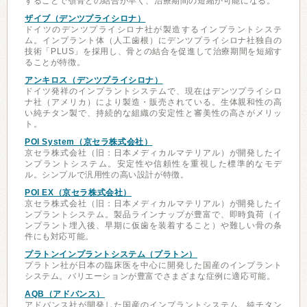
することで顎骨との結合が早く、治療期間の短縮が可能になる。
ザイブ（デンツプライシロナ）
ドイツのデンツプライシロナ社が製造するインプラントシステ
ム。インプラント体（人工歯根）にデンツプライシロナ社独自の
技術「PLUS」を採用し、骨との結合を促進して治療期間を短縮す
ることが特徴。
アンキロス（デンツプライシロナ）
ドイツ発祥のインプラントシステムで、現在はデンツプライシロ
ナ社（アメリカ）により製造・販売されている。生体親和性の高
い純チタン製で、持続的な組織の安定性と審美性の高さがメリッ
ト。
POI System（京セラ株式会社）
京セラ株式会社（旧：日本メディカルマテリアル）が開発したイ
ンプラントシステム。安定性や信頼性を重視した標準的なモデ
ル。シンプルで汎用性の高い設計が特徴。
POI EX（京セラ株式会社）
京セラ株式会社（旧：日本メディカルマテリアル）が開発したイ
ンプラントシステム。製品ラインナップが豊富で、即時負荷（イ
ンプラント埋入後、早期に仮歯を装着すること）や難しい骨の条
件にも対応可能。
プラトンインプラントシステム（プラトン）
プラトン社が日本の臨床医を中心に開発した国産のインプラント
システム。バリエーションが豊富でさまざまな症例に適応可能。
AQB（アドバンス）
アドバンス社が開発した国産のインプラントシステム。純チタン