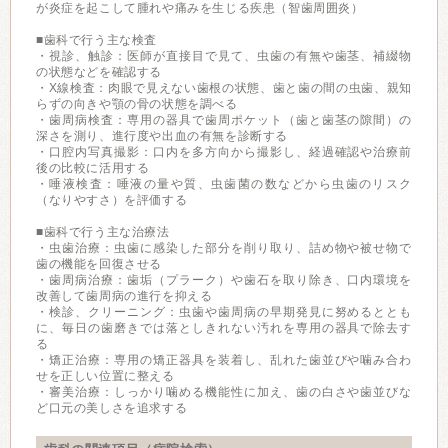
が炎症を起こして腫れや痛みを生じる疾患（智歯周囲炎）
■歯科で行う主な検査
・視診、触診：医師が直接目で見て、虫歯の有無や歯茎、補綴物
の状態などを確認する
・X線検査：肉眼で見えない歯根の状態、歯と歯の間の虫歯、親知
らずの向きや顎の骨の状態を調べる
・歯周病検査：専用の器具で歯周ポケット（歯と歯茎の隙間）の
深さを測り、進行度や出血の有無を診断する
・口腔内写真撮影：口内を多方向から撮影し、経過確認や治療前
後の比較に活用する
・唾液検査：唾液の量や質、虫歯菌の数などから虫歯のリスク
（なりやすさ）を評価する
■歯科で行う主な治療法
・虫歯治療：虫歯に感染した部分を削り取り、詰め物や被せ物で
歯の機能を回復させる
・歯周病治療：歯垢（プラーク）や歯石を取り除き、口内環境を
改善して歯周病の進行を抑える
・検診、クリーニング：虫歯や歯周病の早期発見に努めるととも
に、毎日の歯磨きでは落としきれない汚れを専用の器具で除去す
る
・矯正治療：専用の矯正器具を装着し、乱れた歯並びや噛み合わ
せを正しい位置に整える
・審美治療：しっかり噛める機能性に加え、歯の白さや歯並びな
ど口元の美しさを追求する