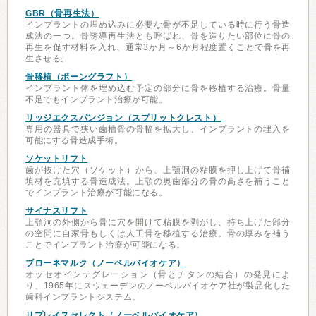
GBR（骨再生法）
インプラントの埋め込みに必要な骨が不足している時に行う骨造
成法の一つ。骨誘導再生法とも呼ばれ、骨を造りたい部位に骨の
再生を促す材料を入れ、通常3か月～6か月程度置くことで骨を再
生させる。
骨移植（ボーングラフト）
インプラント体を埋め込む予定の部分に骨を移植する治療。骨量
不足でもインプラント治療が可能。
リッジエクスパンジョン（スプリットクレスト）
専用の器具で狭い歯槽骨の骨幅を拡大し、インプラントの埋入を
可能にする骨造成手術。
ソケットリフト
歯が抜けた穴（ソケット）から、上顎洞の粘膜を押し上げて骨補
填材を充填する骨造成法。上顎の奥歯部分の骨の高さを補うこと
でインプラント治療が可能になる。
サイナスリフト
上顎洞の外側から骨に穴を開けて粘膜を剥がし、持ち上げた部分
の空間に自家骨もしくは人工骨を移植する治療。骨の厚みを補う
ことでインプラント治療が可能になる。
ブローネマルク（ノーベルバイオケア）
オッセオインテグレーション（骨とチタンの結合）の発見によ
り、1965年にスウェーデンのノーベルバイオケア社が製品化した
歯科インプラントシステム。
リプレイスセレクト（ノーベルバイオケア）