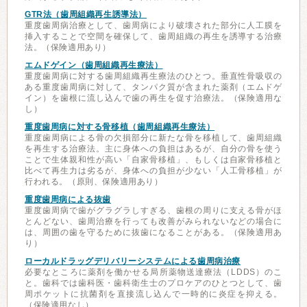
GTR法（歯周組織再生誘導法）
重度歯周病治療として、歯周病により破壊された部分に人工膜を
挿入することで空間を確保して、歯周組織の再生を誘導する治療
法。（保険適用あり）
エムドゲイン（歯周組織再生療法）
重度歯周病に対する歯周組織再生療法のひとつ。垂直性骨吸収の
ある重度歯周病に対して、タンパク質が含まれた薬剤（エムドゲ
イン）を歯根に流し込んで歯の再生を促す治療法。（保険適用な
し）
重度歯周病に対する骨移植（歯周組織再生療法）
重度歯周病による骨の欠損部分に新たな骨を移植して、歯周組織
を再生する治療法。主に身体への負担はあるが、自分の骨を使う
ことで生体親和性が高い「自家骨移植」、もしくは自家骨移植と
比べて再生力は劣るが、身体への負担が少ない「人工骨移植」が
行われる。（原則、保険適用あり）
重度歯周病による抜歯
重度歯周病で歯がグラグラしすぎる、歯根の周りに支える骨がほ
とんどない、歯周治療を行っても改善がみられないなどの場合に
は、周囲の歯を守るために抜歯になることがある。（保険適用あ
り）
ローカルドラッグデリバリーシステムによる歯周病治療
必要なところに薬剤を働かせる局所薬物送達療法（LDDS）のこ
と。歯科では歯科医・歯科衛生士のプロケアのひとつとして、歯
周ポケットに抗菌剤を直接流し込んで一時的に炎症を抑える。
（保険適用なし）