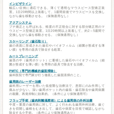
インビザライン
幅広い症例に適応できる、薄くて透明なマウスピース型矯正装
置。1日20時間以上装着して、1週間前後でマウスピースを交換し
ながら歯を移動させる。（保険適用なし）
アクアシステム
プチ矯正とも呼ばれる、軽度の不正咬合に対する部分矯正用のマ
ウスピース型矯正装置。1日20時間以上装着して、約2～5週間で
交換しながら歯を移動させる。（保険適用なし）
スケーリング（歯石取り）
歯の表面に形成された歯石やバイオフィルム（細菌が形成する薄
い膜）を専用の器具で除去する処置。
ルートプレーニング
歯茎の中（歯周ポケット）に蓄積した歯石やバイオフィルム（細
菌が形成する薄い膜）を専用の器具で除去する治療。
PMTC（専門的機械的歯面掃除）
歯科医院で専門家が行う徹底した歯面清掃のこと。
歯周病のレーザー治療
歯科用レーザーを用いた低侵襲な治療法で、患部にのみ作用して
痛みが少ない。深い歯周ポケット内の歯垢・歯石除去や歯周病菌
の殺菌、再発抑制に効果的。（条件により保険適用可）
フラップ手術（歯肉剥離掻爬術）による歯周病の外科治療
中度～重度の歯周病に対して、よく行われる歯周外科治療。歯ぐ
きを切開し歯根をむき出して、歯石や病変を目視で確認しながら
除去する小手術。（条件により保険適用あり）