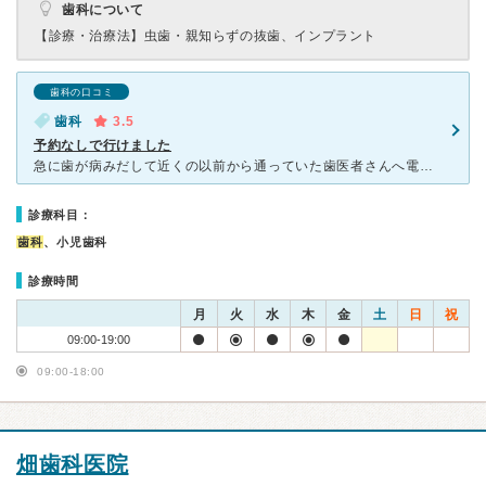
歯科について
【診療・治療法】
虫歯・親知らずの抜歯、インプラント
歯科の口コミ
歯科
3.5
予約なしで行けました
急に歯が病みだして近くの以前から通っていた歯医者さんへ電話をかけたのですが、当日の診察は無理ですと断られてしまいました。 そこはいつも混んでいて、予約も一週間以降しか取れないことも多かったのでお友達
診療科目：
歯科
、小児歯科
診療時間
月
火
水
木
金
土
日
祝
09:00-19:00
09:00-18:00
畑歯科医院