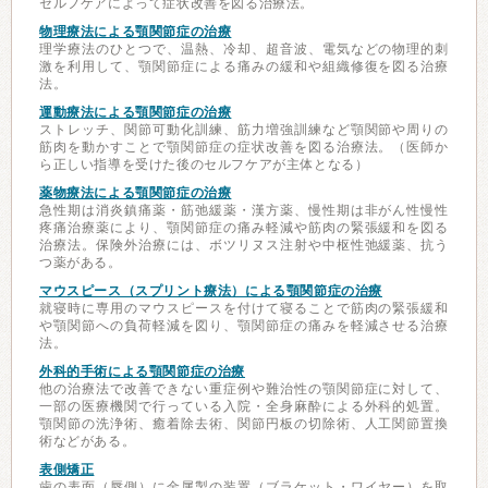
セルフケアによって症状改善を図る治療法。
物理療法による顎関節症の治療
理学療法のひとつで、温熱、冷却、超音波、電気などの物理的刺
激を利用して、顎関節症による痛みの緩和や組織修復を図る治療
法。
運動療法による顎関節症の治療
ストレッチ、関節可動化訓練、筋力増強訓練など顎関節や周りの
筋肉を動かすことで顎関節症の症状改善を図る治療法。（医師か
ら正しい指導を受けた後のセルフケアが主体となる）
薬物療法による顎関節症の治療
急性期は消炎鎮痛薬・筋弛緩薬・漢方薬、慢性期は非がん性慢性
疼痛治療薬により、顎関節症の痛み軽減や筋肉の緊張緩和を図る
治療法。保険外治療には、ボツリヌス注射や中枢性弛緩薬、抗う
つ薬がある。
マウスピース（スプリント療法）による顎関節症の治療
就寝時に専用のマウスピースを付けて寝ることで筋肉の緊張緩和
や顎関節への負荷軽減を図り、顎関節症の痛みを軽減させる治療
法。
外科的手術による顎関節症の治療
他の治療法で改善できない重症例や難治性の顎関節症に対して、
一部の医療機関で行っている入院・全身麻酔による外科的処置。
顎関節の洗浄術、癒着除去術、関節円板の切除術、人工関節置換
術などがある。
表側矯正
歯の表面（唇側）に金属製の装置（ブラケット・ワイヤー）を取