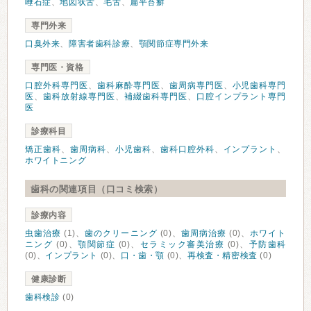
唾石症
、
地図状舌
、
毛舌
、
扁平苔癬
専門外来
口臭外来
、
障害者歯科診療
、
顎関節症専門外来
専門医・資格
口腔外科専門医
、
歯科麻酔専門医
、
歯周病専門医
、
小児歯科専門
医
、
歯科放射線専門医
、
補綴歯科専門医
、
口腔インプラント専門
医
診療科目
矯正歯科
、
歯周病科
、
小児歯科
、
歯科口腔外科
、
インプラント
、
ホワイトニング
歯科の関連項目（口コミ検索）
診療内容
虫歯治療
(1)、
歯のクリーニング
(0)、
歯周病治療
(0)、
ホワイト
ニング
(0)、
顎関節症
(0)、
セラミック審美治療
(0)、
予防歯科
(0)、
インプラント
(0)、
口・歯・顎
(0)、
再検査・精密検査
(0)
健康診断
歯科検診
(0)