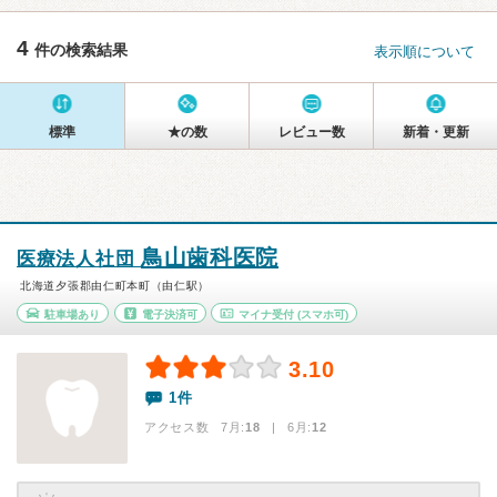
4
件の検索結果
表示順について
標準
★の数
レビュー数
新着・更新
鳥山歯科医院
医療法人社団
北海道夕張郡由仁町本町（由仁駅）
駐車場あり
電子決済可
マイナ受付
(スマホ可)
3.10
1件
アクセス数 7月:
18
| 6月:
12