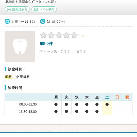
北海道夕張郡由仁町中央（由仁駅）
駐車場あり
マイナ受付
土曜（〜11:30）
朝（8:00〜）
－
0件
アクセス数 7月:
2
| 6月:
1
診療科目：
歯科
、小児歯科
診療時間
月
火
水
木
金
土
日
祝
08:00-11:30
13:30-18:00