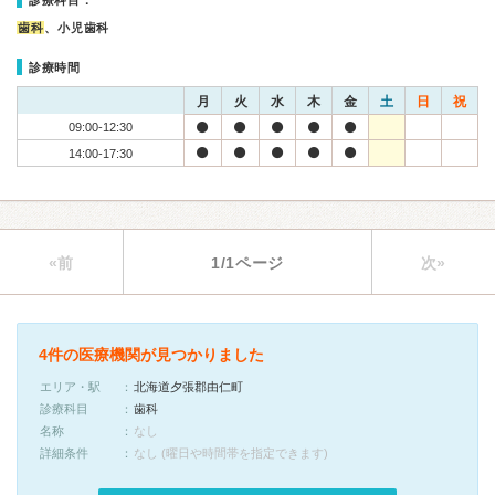
診療科目：
歯科
、小児歯科
診療時間
月
火
水
木
金
土
日
祝
09:00-12:30
14:00-17:30
«前
1/1ページ
次»
4件の医療機関が見つかりました
エリア・駅
北海道夕張郡由仁町
診療科目
歯科
名称
なし
詳細条件
なし (曜日や時間帯を指定できます)