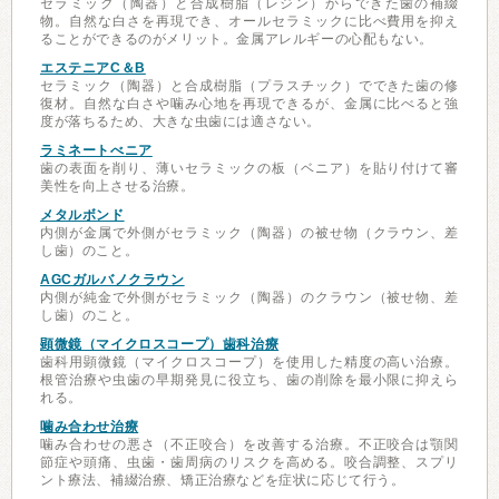
セラミック（陶器）と合成樹脂（レジン）からできた歯の補綴
物。自然な白さを再現でき、オールセラミックに比べ費用を抑え
ることができるのがメリット。金属アレルギーの心配もない。
エステニアC＆B
セラミック（陶器）と合成樹脂（プラスチック）でできた歯の修
復材。自然な白さや噛み心地を再現できるが、金属に比べると強
度が落ちるため、大きな虫歯には適さない。
ラミネートべニア
歯の表面を削り、薄いセラミックの板（ベニア）を貼り付けて審
美性を向上させる治療。
メタルボンド
内側が金属で外側がセラミック（陶器）の被せ物（クラウン、差
し歯）のこと。
AGCガルバノクラウン
内側が純金で外側がセラミック（陶器）のクラウン（被せ物、差
し歯）のこと。
顕微鏡（マイクロスコープ）歯科治療
歯科用顕微鏡（マイクロスコープ）を使用した精度の高い治療。
根管治療や虫歯の早期発見に役立ち、歯の削除を最小限に抑えら
れる。
噛み合わせ治療
噛み合わせの悪さ（不正咬合）を改善する治療。不正咬合は顎関
節症や頭痛、虫歯・歯周病のリスクを高める。咬合調整、スプリ
ント療法、補綴治療、矯正治療などを症状に応じて行う。