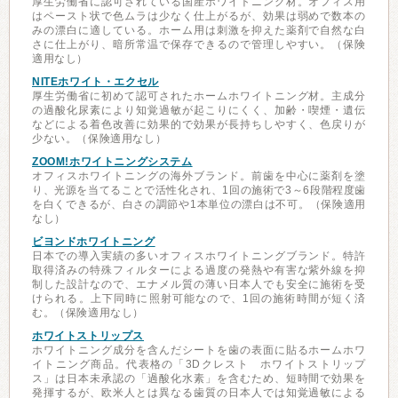
厚生労働省に認可されている国産ホワイトニング材。オフィス用
はペースト状で色ムラは少なく仕上がるが、効果は弱めで数本の
みの漂白に適している。ホーム用は刺激を抑えた薬剤で自然な白
さに仕上がり、暗所常温で保存できるので管理しやすい。（保険
適用なし）
NITEホワイト・エクセル
厚生労働省に初めて認可されたホームホワイトニング材。主成分
の過酸化尿素により知覚過敏が起こりにくく、加齢・喫煙・遺伝
などによる着色改善に効果的で効果が長持ちしやすく、色戻りが
少ない。（保険適用なし）
ZOOM!ホワイトニングシステム
オフィスホワイトニングの海外ブランド。前歯を中心に薬剤を塗
り、光源を当てることで活性化され、1回の施術で3～6段階程度歯
を白くできるが、白さの調節や1本単位の漂白は不可。（保険適用
なし）
ビヨンドホワイトニング
日本での導入実績の多いオフィスホワイトニングブランド。特許
取得済みの特殊フィルターによる過度の発熱や有害な紫外線を抑
制した設計なので、エナメル質の薄い日本人でも安全に施術を受
けられる。上下同時に照射可能なので、1回の施術時間が短く済
む。（保険適用なし）
ホワイトストリップス
ホワイトニング成分を含んだシートを歯の表面に貼るホームホワ
イトニング商品。代表格の「3Dクレスト ホワイトストリップ
ス」は日本未承認の「過酸化水素」を含むため、短時間で効果を
発揮するが、欧米人とは異なる歯質の日本人では知覚過敏による