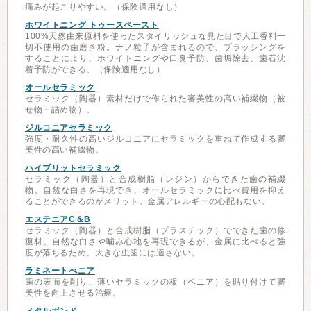
痛みが起こりやすい。（保険適用なし）
ホワイトニング トゥースペースト
100%天然由来原料を使ったスタイリッシュな見た目で人工香料一
切不使用の歯磨き粉。ナノ粒子が含まれるので、ブラッシングを
することにより、ホワイトニングや口臭予防、歯垢除去、歯石沈
着予防ができる。（保険適用なし）
オールセラミック
セラミック（陶器）素材だけで作られた審美性の高い補綴物（被
せ物・詰め物）。
ジルコニアセラミック
強度・耐久性の高いジルコニアにセラミックを重ねて作成する審
美性の高い補綴物。
ハイブリットセラミック
セラミック（陶器）と合成樹脂（レジン）からできた歯の補綴
物。自然な白さを再現でき、オールセラミックに比べ費用を抑え
ることができるのがメリット。金属アレルギーの心配もない。
エステニアC＆B
セラミック（陶器）と合成樹脂（プラスチック）でできた歯の修
復材。自然な白さや噛み心地を再現できるが、金属に比べると強
度が落ちるため、大きな虫歯には適さない。
ラミネートべニア
歯の表面を削り、薄いセラミックの板（ベニア）を貼り付けて審
美性を向上させる治療。