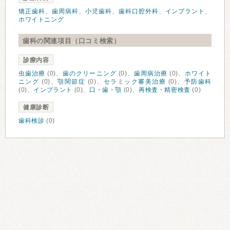
矯正歯科
、
歯周病科
、
小児歯科
、
歯科口腔外科
、
インプラント
、
ホワイトニング
歯科の関連項目（口コミ検索）
診療内容
虫歯治療
(0)、
歯のクリーニング
(0)、
歯周病治療
(0)、
ホワイト
ニング
(0)、
顎関節症
(0)、
セラミック審美治療
(0)、
予防歯科
(0)、
インプラント
(0)、
口・歯・顎
(0)、
再検査・精密検査
(0)
健康診断
歯科検診
(0)