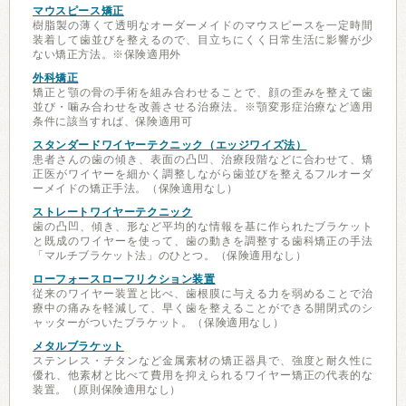
マウスピース矯正
樹脂製の薄くて透明なオーダーメイドのマウスピースを一定時間
装着して歯並びを整えるので、目立ちにくく日常生活に影響が少
ない矯正方法。※保険適用外
外科矯正
矯正と顎の骨の手術を組み合わせることで、顔の歪みを整えて歯
並び・噛み合わせを改善させる治療法。※顎変形症治療など適用
条件に該当すれば、保険適用可
スタンダードワイヤーテクニック（エッジワイズ法）
患者さんの歯の傾き、表面の凸凹、治療段階などに合わせて、矯
正医がワイヤーを細かく調整しながら歯並びを整えるフルオーダ
ーメイドの矯正手法。（保険適用なし）
ストレートワイヤーテクニック
歯の凸凹、傾き、形など平均的な情報を基に作られたブラケット
と既成のワイヤーを使って、歯の動きを調整する歯科矯正の手法
「マルチブラケット法」のひとつ。（保険適用なし）
ローフォースローフリクション装置
従来のワイヤー装置と比べ、歯根膜に与える力を弱めることで治
療中の痛みを軽減して、早く歯を整えることができる開閉式のシ
ャッターがついたブラケット。（保険適用なし）
メタルブラケット
ステンレス・チタンなど金属素材の矯正器具で、強度と耐久性に
優れ、他素材と比べて費用を抑えられるワイヤー矯正の代表的な
装置。（原則保険適用なし）