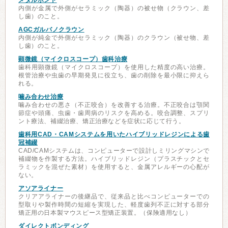
メタルボンド
内側が金属で外側がセラミック（陶器）の被せ物（クラウン、差
し歯）のこと。
AGCガルバノクラウン
内側が純金で外側がセラミック（陶器）のクラウン（被せ物、差
し歯）のこと。
顕微鏡（マイクロスコープ）歯科治療
歯科用顕微鏡（マイクロスコープ）を使用した精度の高い治療。
根管治療や虫歯の早期発見に役立ち、歯の削除を最小限に抑えら
れる。
噛み合わせ治療
噛み合わせの悪さ（不正咬合）を改善する治療。不正咬合は顎関
節症や頭痛、虫歯・歯周病のリスクを高める。咬合調整、スプリ
ント療法、補綴治療、矯正治療などを症状に応じて行う。
歯科用CAD・CAMシステムを用いたハイブリッドレジンによる歯
冠補綴
CAD/CAMシステムは、コンピューターで設計しミリングマシンで
補綴物を作製する方法。ハイブリッドレジン（プラスチックとセ
ラミックを混ぜた素材）を使用すると、金属アレルギーの心配が
ない。
アソアライナー
クリアアライナーの後継品で、従来品と比べコンピューターでの
型取りや製作時間の短縮を実現した、軽度歯列不正に対する部分
矯正用の日本製マウスピース型矯正装置。（保険適用なし）
ダイレクトボンディング