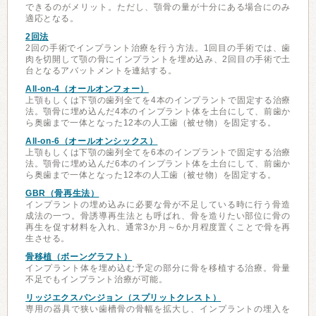
できるのがメリット。ただし、顎骨の量が十分にある場合にのみ
適応となる。
2回法
2回の手術でインプラント治療を行う方法。1回目の手術では、歯
肉を切開して顎の骨にインプラントを埋め込み、2回目の手術で土
台となるアバットメントを連結する。
All-on-4（オールオンフォー）
上顎もしくは下顎の歯列全てを4本のインプラントで固定する治療
法。顎骨に埋め込んだ4本のインプラント体を土台にして、前歯か
ら奥歯まで一体となった12本の人工歯（被せ物）を固定する。
All-on-6（オールオンシックス）
上顎もしくは下顎の歯列全てを6本のインプラントで固定する治療
法。顎骨に埋め込んだ6本のインプラント体を土台にして、前歯か
ら奥歯まで一体となった12本の人工歯（被せ物）を固定する。
GBR（骨再生法）
インプラントの埋め込みに必要な骨が不足している時に行う骨造
成法の一つ。骨誘導再生法とも呼ばれ、骨を造りたい部位に骨の
再生を促す材料を入れ、通常3か月～6か月程度置くことで骨を再
生させる。
骨移植（ボーングラフト）
インプラント体を埋め込む予定の部分に骨を移植する治療。骨量
不足でもインプラント治療が可能。
リッジエクスパンジョン（スプリットクレスト）
専用の器具で狭い歯槽骨の骨幅を拡大し、インプラントの埋入を