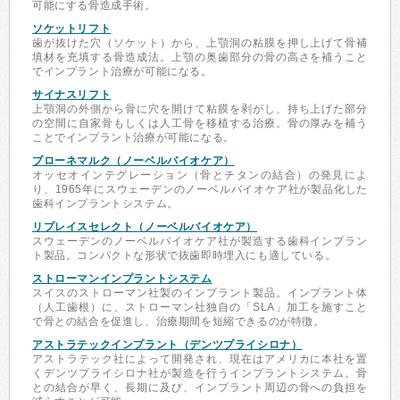
可能にする骨造成手術。
ソケットリフト
歯が抜けた穴（ソケット）から、上顎洞の粘膜を押し上げて骨補
填材を充填する骨造成法。上顎の奥歯部分の骨の高さを補うこと
でインプラント治療が可能になる。
サイナスリフト
上顎洞の外側から骨に穴を開けて粘膜を剥がし、持ち上げた部分
の空間に自家骨もしくは人工骨を移植する治療。骨の厚みを補う
ことでインプラント治療が可能になる。
ブローネマルク（ノーベルバイオケア）
オッセオインテグレーション（骨とチタンの結合）の発見によ
り、1965年にスウェーデンのノーベルバイオケア社が製品化した
歯科インプラントシステム。
リプレイスセレクト（ノーベルバイオケア）
スウェーデンのノーベルバイオケア社が製造する歯科インプラン
ト製品。コンパクトな形状で抜歯即時埋入にも適している。
ストローマンインプラントシステム
スイスのストローマン社製のインプラント製品。インプラント体
（人工歯根）に、ストローマン社独自の「SLA」加工を施すこと
で骨との結合を促進し、治療期間を短縮できるのが特徴。
アストラテックインプラント（デンツプライシロナ）
アストラテック社によって開発され、現在はアメリカに本社を置
くデンツプライシロナ社が製造を行うインプラントシステム。骨
との結合が早く、長期に及び、インプラント周辺の骨への負担を