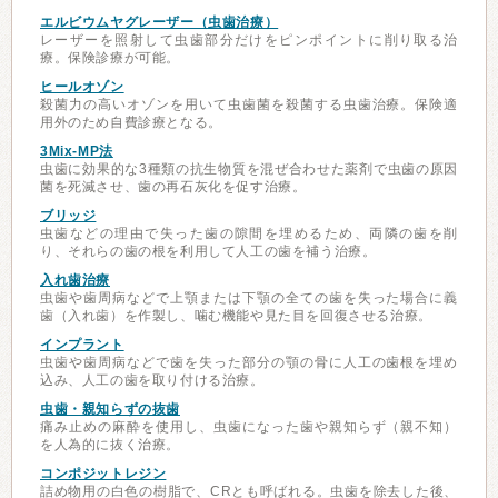
エルビウムヤグレーザー（虫歯治療）
レーザーを照射して虫歯部分だけをピンポイントに削り取る治
療。保険診療が可能。
ヒールオゾン
殺菌力の高いオゾンを用いて虫歯菌を殺菌する虫歯治療。保険適
用外のため自費診療となる。
3Mix-MP法
虫歯に効果的な3種類の抗生物質を混ぜ合わせた薬剤で虫歯の原因
菌を死滅させ、歯の再石灰化を促す治療。
ブリッジ
虫歯などの理由で失った歯の隙間を埋めるため、両隣の歯を削
り、それらの歯の根を利用して人工の歯を補う治療。
入れ歯治療
虫歯や歯周病などで上顎または下顎の全ての歯を失った場合に義
歯（入れ歯）を作製し、噛む機能や見た目を回復させる治療。
インプラント
虫歯や歯周病などで歯を失った部分の顎の骨に人工の歯根を埋め
込み、人工の歯を取り付ける治療。
虫歯・親知らずの抜歯
痛み止めの麻酔を使用し、虫歯になった歯や親知らず（親不知）
を人為的に抜く治療。
コンポジットレジン
詰め物用の白色の樹脂で、CRとも呼ばれる。虫歯を除去した後、