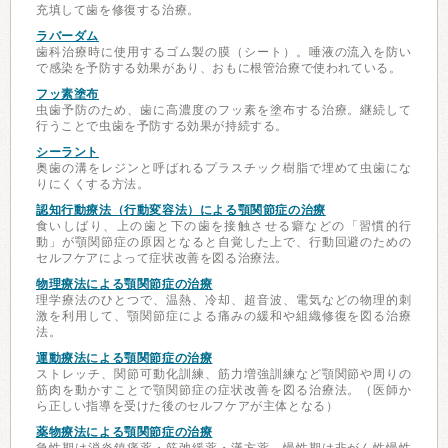
充填して歯を修復する治療。
ラバーダム
歯科治療時に使用するゴム製の膜（シート）。唾液の流入を防い
で感染を予防する効果があり、おもに根管治療で使われている。
フッ素塗布
虫歯予防のため、歯に高濃度のフッ素を塗布する治療。継続して
行うことで虫歯を予防する効果が持続する。
シーラント
奥歯の溝をレジンと呼ばれるプラスチック樹脂で埋めて虫歯にな
りにくくする方法。
認知行動療法（行動変容法）による顎関節症の治療
食いしばり、上の歯と下の歯を接触させる癖などの「習慣的行
動」が顎関節症の原因となると自覚した上で、行動回避のための
セルフケアによって症状改善を図る治療法。
物理療法による顎関節症の治療
理学療法のひとつで、温熱、冷却、超音波、電気などの物理的刺
激を利用して、顎関節症による痛みの緩和や組織修復を図る治療
法。
運動療法による顎関節症の治療
ストレッチ、関節可動化訓練、筋力増強訓練など顎関節や周りの
筋肉を動かすことで顎関節症の症状改善を図る治療法。（医師か
ら正しい指導を受けた後のセルフケアが主体となる）
薬物療法による顎関節症の治療