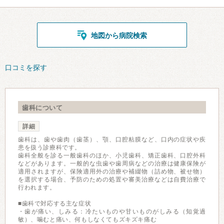
地図から病院検索
口コミを探す
歯科について
詳細
歯科は、歯や歯肉（歯茎）、顎、口腔粘膜など、口内の症状や疾
患を扱う診療科です。
歯科全般を診る一般歯科のほか、小児歯科、矯正歯科、口腔外科
などがあります。一般的な虫歯や歯周病などの治療は健康保険が
適用されますが、保険適用外の治療や補綴物（詰め物、被せ物）
を選択する場合、予防のための処置や審美治療などは自費治療で
行われます。
■歯科で対応する主な症状
・歯が痛い、しみる：冷たいものや甘いものがしみる（知覚過
敏）、噛むと痛い、何もしなくてもズキズキ痛む