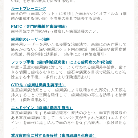
い膜）を専用の器具で除去する処置。
ルートプレーニング
歯茎の中（歯周ポケット）に蓄積した歯石やバイオフィルム（細
菌が形成する薄い膜）を専用の器具で除去する治療。
PMTC（専門的機械的歯面掃除）
歯科医院で専門家が行う徹底した歯面清掃のこと。
歯周病のレーザー治療
歯科用レーザーを用いた低侵襲な治療法で、患部にのみ作用して
痛みが少ない。深い歯周ポケット内の歯垢・歯石除去や歯周病菌
の殺菌、再発抑制に効果的。（条件により保険適用可）
フラップ手術（歯肉剥離掻爬術）による歯周病の外科治療
中度～重度の歯周病に対して、よく行われる歯周外科治療。歯ぐ
きを切開し歯根をむき出して、歯石や病変を目視で確認しながら
除去する小手術。（条件により保険適用あり）
GTR法（歯周組織再生誘導法）
重度歯周病治療として、歯周病により破壊された部分に人工膜を
挿入することで空間を確保して、歯周組織の再生を誘導する治療
法。（保険適用あり）
エムドゲイン（歯周組織再生療法）
重度歯周病に対する歯周組織再生療法のひとつ。垂直性骨吸収の
ある重度歯周病に対して、タンパク質が含まれた薬剤（エムドゲ
イン）を歯根に流し込んで歯の再生を促す治療法。（保険適用な
し）
重度歯周病に対する骨移植（歯周組織再生療法）