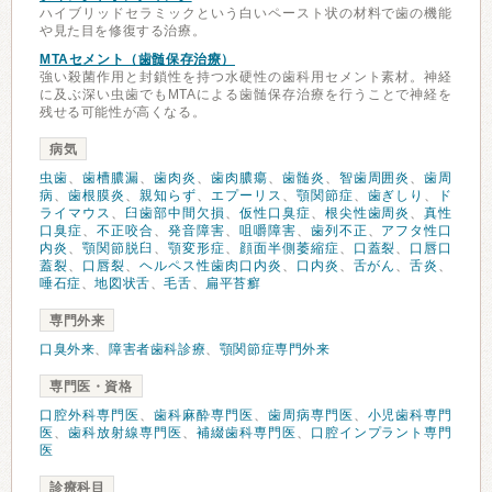
ハイブリッドセラミックという白いペースト状の材料で歯の機能
や見た目を修復する治療。
MTAセメント（歯髄保存治療）
強い殺菌作用と封鎖性を持つ水硬性の歯科用セメント素材。神経
に及ぶ深い虫歯でもMTAによる歯髄保存治療を行うことで神経を
残せる可能性が高くなる。
病気
虫歯
、
歯槽膿漏
、
歯肉炎
、
歯肉膿瘍
、
歯髄炎
、
智歯周囲炎
、
歯周
病
、
歯根膜炎
、
親知らず
、
エプーリス
、
顎関節症
、
歯ぎしり
、
ド
ライマウス
、
臼歯部中間欠損
、
仮性口臭症
、
根尖性歯周炎
、
真性
口臭症
、
不正咬合
、
発音障害
、
咀嚼障害
、
歯列不正
、
アフタ性口
内炎
、
顎関節脱臼
、
顎変形症
、
顔面半側萎縮症
、
口蓋裂
、
口唇口
蓋裂
、
口唇裂
、
ヘルペス性歯肉口内炎
、
口内炎
、
舌がん
、
舌炎
、
唾石症
、
地図状舌
、
毛舌
、
扁平苔癬
専門外来
口臭外来
、
障害者歯科診療
、
顎関節症専門外来
専門医・資格
口腔外科専門医
、
歯科麻酔専門医
、
歯周病専門医
、
小児歯科専門
医
、
歯科放射線専門医
、
補綴歯科専門医
、
口腔インプラント専門
医
診療科目