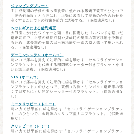
ジャンピングプレート
主に成長期の子供の出っ歯改善に使われる床矯正装置のひとつで
「咬合斜面板」とも呼ばれ、上顎に装着して奥歯のかみ合わせを
高くすることで下の前歯を前方に誘導する。（保険適用なし）
ヘッドギアによる歯列矯正
大臼歯にかけたワイヤーと頭・首に固定したゴムバンドを繋いだ
矯正装置で、上顎の成長抑制や抜歯時の奥歯の前方移動を予防す
るため、成長期の子供の出っ歯治療や一部の成人矯正で用いられ
る。（保険適用なし）
デーモンシステム（オームコ）
弱い力で痛みを抑えて効果的に歯を動かす「セルフライゲーショ
ンブラケット」を代表する開閉式シャッター付きブラケットを用
いた矯正治療。（保険適用なし）
STb（オームコ）
弱い力で痛みを抑えて効果的に歯を動かす「セルフライゲーショ
ンブラケット」のひとつで、裏側（舌側・リンガル）矯正用の薄
くて目立ちにくい開閉シャッター付きブラケット。（保険適用な
し）
ミニクリッピー（トミー）
弱い力で効果的に歯を動かす「セルフライゲーションブラケッ
ト」のひとつで、金属製のクリップ型ミニブラケット。（保険適
用なし）
クリッピーC（トミー）
弱い力で効果的に歯を動かす「セルフライゲーションブラケッ