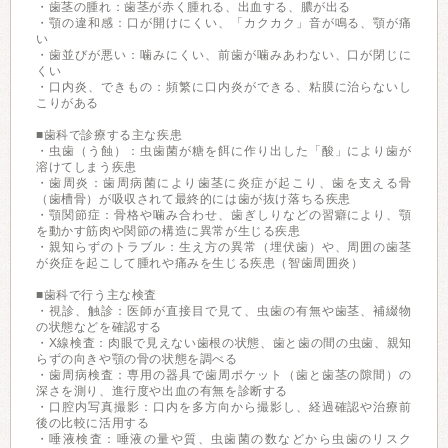
・歯茎の腫れ：歯茎が赤く腫れる、出血する、膿が出る
・顎の違和感：口が開けにくい、「カクカク」音が鳴る、顎が痛
い
・歯並びが悪い：噛みにくい、前歯が噛みあわない、口が閉じに
くい
・口内炎、できもの：頻繁に口内炎ができる、粘膜に治らないし
こりがある
■歯科で診療する主な疾患
・虫歯（う蝕）：虫歯菌が糖を餌に作り出した「酸」により歯が
溶けてしまう疾患
・歯周炎：歯周病菌により歯茎に炎症が起こり、歯を支える骨
（歯槽骨）が吸収されて最終的には歯が抜け落ちる疾患
・顎関節症：骨格や噛み合わせ、歯ぎしりなどの習癖により、顎
を動かす筋肉や関節の構造に異常が生じる疾患
・親知らずのトラブル：生え方の異常（埋伏歯）や、周囲の歯茎
が炎症を起こして腫れや痛みを生じる疾患（智歯周囲炎）
■歯科で行う主な検査
・視診、触診：医師が直接目で見て、虫歯の有無や歯茎、補綴物
の状態などを確認する
・X線検査：肉眼で見えない歯根の状態、歯と歯の間の虫歯、親知
らずの向きや顎の骨の状態を調べる
・歯周病検査：専用の器具で歯周ポケット（歯と歯茎の隙間）の
深さを測り、進行度や出血の有無を診断する
・口腔内写真撮影：口内を多方向から撮影し、経過確認や治療前
後の比較に活用する
・唾液検査：唾液の量や質、虫歯菌の数などから虫歯のリスク