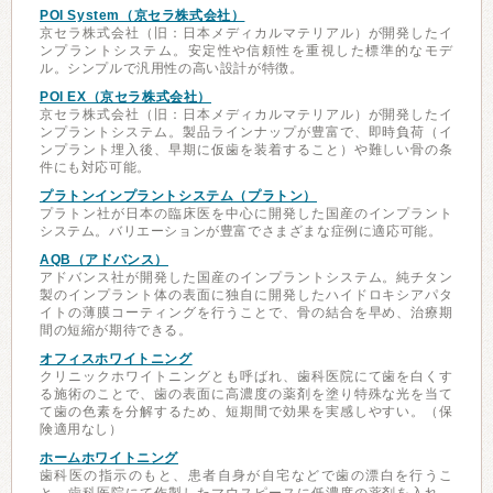
POI System（京セラ株式会社）
京セラ株式会社（旧：日本メディカルマテリアル）が開発したイ
ンプラントシステム。安定性や信頼性を重視した標準的なモデ
ル。シンプルで汎用性の高い設計が特徴。
POI EX（京セラ株式会社）
京セラ株式会社（旧：日本メディカルマテリアル）が開発したイ
ンプラントシステム。製品ラインナップが豊富で、即時負荷（イ
ンプラント埋入後、早期に仮歯を装着すること）や難しい骨の条
件にも対応可能。
プラトンインプラントシステム（プラトン）
プラトン社が日本の臨床医を中心に開発した国産のインプラント
システム。バリエーションが豊富でさまざまな症例に適応可能。
AQB（アドバンス）
アドバンス社が開発した国産のインプラントシステム。純チタン
製のインプラント体の表面に独自に開発したハイドロキシアパタ
イトの薄膜コーティングを行うことで、骨の結合を早め、治療期
間の短縮が期待できる。
オフィスホワイトニング
クリニックホワイトニングとも呼ばれ、歯科医院にて歯を白くす
る施術のことで、歯の表面に高濃度の薬剤を塗り特殊な光を当て
て歯の色素を分解するため、短期間で効果を実感しやすい。（保
険適用なし）
ホームホワイトニング
歯科医の指示のもと、患者自身が自宅などで歯の漂白を行うこ