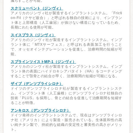
減らすことが可能。
スクリューベント（ジンヴィ）
アメリカのジンヴィ社が製造するインプラントシステム。「Fricti
on-Fit（クサビ嵌合）」と呼ばれる独自の技術により、インプラン
ト体と上部構造（人工歯冠）が抜けない構造になっているため、
長期にわたる使用が可能。
スイスプラス（ジンヴィ）
アメリカのジンヴィ社が製造するインプラントシステム。インプ
ラント体に「MTXサーフェス」と呼ばれる表面加工を行うこと
で、オッセオインテグレーションを促進し、治療時間の短縮が可
能。
スプラインツイストMP-1（ジンヴィ）
アメリカのジンヴィ社が製造するインプラントシステム。インプ
ラント体の表面にハイドロキシアパタイト（HA）をコーティング
することで顎骨との結合が早く、治療期間の短縮が可能になる。
ザイブ（デンツプライシロナ）
ドイツのデンツプライシロナ社が製造するインプラントシステ
ム。インプラント体（人工歯根）にデンツプライシロナ社独自の
技術「PLUS」を採用し、骨との結合を促進して治療期間を短縮す
ることが特徴。
アンキロス（デンツプライシロナ）
ドイツ発祥のインプラントシステムで、現在はデンツプライシロ
ナ社（アメリカ）により製造・販売されている。生体親和性の高
い純チタン製で、持続的な組織の安定性と審美性の高さがメリッ
ト。