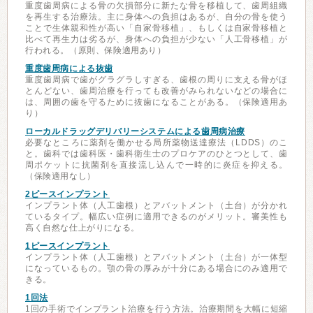
重度歯周病による骨の欠損部分に新たな骨を移植して、歯周組織
を再生する治療法。主に身体への負担はあるが、自分の骨を使う
ことで生体親和性が高い「自家骨移植」、もしくは自家骨移植と
比べて再生力は劣るが、身体への負担が少ない「人工骨移植」が
行われる。（原則、保険適用あり）
重度歯周病による抜歯
重度歯周病で歯がグラグラしすぎる、歯根の周りに支える骨がほ
とんどない、歯周治療を行っても改善がみられないなどの場合に
は、周囲の歯を守るために抜歯になることがある。（保険適用あ
り）
ローカルドラッグデリバリーシステムによる歯周病治療
必要なところに薬剤を働かせる局所薬物送達療法（LDDS）のこ
と。歯科では歯科医・歯科衛生士のプロケアのひとつとして、歯
周ポケットに抗菌剤を直接流し込んで一時的に炎症を抑える。
（保険適用なし）
2ピースインプラント
インプラント体（人工歯根）とアバットメント（土台）が分かれ
ているタイプ。幅広い症例に適用できるのがメリット。審美性も
高く自然な仕上がりになる。
1ピースインプラント
インプラント体（人工歯根）とアバットメント（土台）が一体型
になっているもの。顎の骨の厚みが十分にある場合にのみ適用で
きる。
1回法
1回の手術でインプラント治療を行う方法。治療期間を大幅に短縮