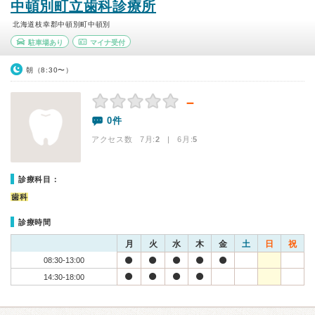
中頓別町立歯科診療所
北海道枝幸郡中頓別町中頓別
駐車場あり
マイナ受付
朝（8:30〜）
－
0件
アクセス数 7月:
2
| 6月:
5
診療科目：
歯科
診療時間
月
火
水
木
金
土
日
祝
08:30-13:00
14:30-18:00