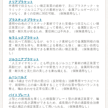
クリアブラケット
半透明で目立ちにくい矯正装置の総称で、主にプラスチック・セ
ラミック・ジルコニアなどの素材があり、金属アレルギーのリス
クがなく、多くの症例に対応可能。（保険適用なし）
プラスチックブラケット
透明や白色のプラスチック素材でできた安価かつ目立ちにくい矯
正装置だが、濃い飲食物によって着色しやすく、金属製と比べて
強度・耐久性が劣るため、重症例には不向き。（保険適用なし）
セラミックブラケット
他と比べて高額になるが、セラミック素材なので金属製同様の強
度・耐久性を持ち、飲食物による着色にも強く、歯に近い自然な
色調・透明性を再現できる審美性の高い矯正装置。（保険適用な
し）
ジルコニアブラケット
「人工ダイヤモンド」とも呼ばれるジルコニア素材の矯正装置で
高額だが、金属アレルギーや変色リスクがない上、金属同等の強
度・耐久性と見た目の美しさを兼ね備える。（保険適用なし）
ムーシールド
3歳～5歳までの子供の受け口（反対咬合）治療専用マウスピース
で、就寝時に上の歯へ装着することで舌の位置や顎のバランスを
整え、噛み合わせを正常位置に導く。（保険適用なし）
バイトプレート
上顎との接地面を厚くした樹脂製プレート型の床矯正装置で、噛
み合わせの高さ調整ができるため、成長期の子供の過蓋咬合治療
や成人矯正の保定装置として用いられる。（保険適用なし）