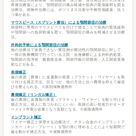
急性期は消炎鎮痛薬・筋弛緩薬・漢方薬、慢性期は非がん性慢性
疼痛治療薬により、顎関節症の痛み軽減や筋肉の緊張緩和を図る
治療法。保険外治療には、ボツリヌス注射や中枢性弛緩薬、抗う
つ薬がある。
マウスピース（スプリント療法）による顎関節症の治療
就寝時に専用のマウスピースを付けて寝ることで筋肉の緊張緩和
や顎関節への負荷軽減を図り、顎関節症の痛みを軽減させる治療
法。
外科的手術による顎関節症の治療
他の治療法で改善できない重症例や難治性の顎関節症に対して、
一部の医療機関で行っている入院・全身麻酔による外科的処置。
顎関節の洗浄術、癒着除去術、関節円板の切除術、人工関節置換
術などがある。
表側矯正
歯の表面（唇側）に金属製の装置（ブラケット・ワイヤー）を取
り付ける矯正方法。目立つが、他の方法と比べ費用を抑えて歯並
びを整えられる。※原則保険適用外
裏側矯正（リンガル矯正）
歯の裏側に金属製の装置（ブラケット・ワイヤー）を取り付ける
矯正方法。他人に気づかれにくいが、医師の高い技術力やオーダ
ーメイド作製が必要となり高額となる。※保険適用外
インプラント矯正
ワイヤー矯正と併用する治療法で、チタン合金のインプラントア
ンカー（ネジ・プレート）を顎の骨に埋めることにより短期間で
歯を動かす矯正方法。※保険適用外