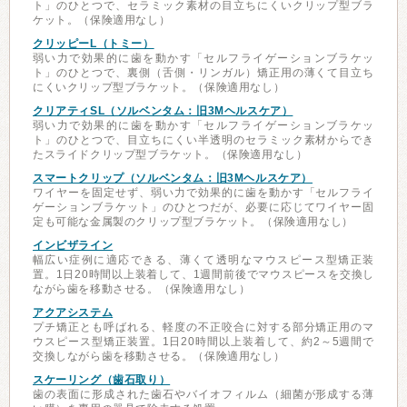
ト」のひとつで、セラミック素材の目立ちにくいクリップ型ブラ
ケット。（保険適用なし）
クリッピーL（トミー）
弱い力で効果的に歯を動かす「セルフライゲーションブラケッ
ト」のひとつで、裏側（舌側・リンガル）矯正用の薄くて目立ち
にくいクリップ型ブラケット。（保険適用なし）
クリアティSL（ソルベンタム：旧3Mヘルスケア）
弱い力で効果的に歯を動かす「セルフライゲーションブラケッ
ト」のひとつで、目立ちにくい半透明のセラミック素材からでき
たスライドクリップ型ブラケット。（保険適用なし）
スマートクリップ（ソルベンタム：旧3Mヘルスケア）
ワイヤーを固定せず、弱い力で効果的に歯を動かす「セルフライ
ゲーションブラケット」のひとつだが、必要に応じてワイヤー固
定も可能な金属製のクリップ型ブラケット。（保険適用なし）
インビザライン
幅広い症例に適応できる、薄くて透明なマウスピース型矯正装
置。1日20時間以上装着して、1週間前後でマウスピースを交換し
ながら歯を移動させる。（保険適用なし）
アクアシステム
プチ矯正とも呼ばれる、軽度の不正咬合に対する部分矯正用のマ
ウスピース型矯正装置。1日20時間以上装着して、約2～5週間で
交換しながら歯を移動させる。（保険適用なし）
スケーリング（歯石取り）
歯の表面に形成された歯石やバイオフィルム（細菌が形成する薄