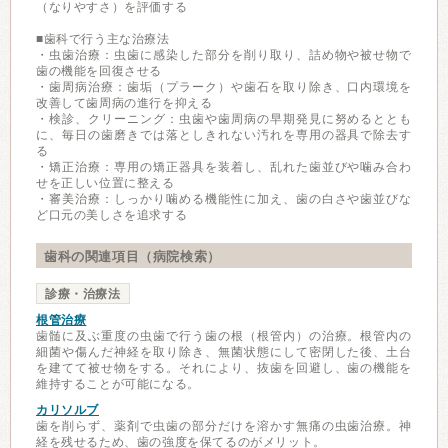
（なりやすさ）を評価する
■歯科で行う主な治療法
・虫歯治療：虫歯に感染した部分を削り取り、詰め物や被せ物で
歯の機能を回復させる
・歯周病治療：歯垢（プラーク）や歯石を取り除き、口内環境を
改善して歯周病の進行を抑える
・検診、クリーニング：虫歯や歯周病の早期発見に努めるととも
に、毎日の歯磨きでは落としきれない汚れを専用の器具で除去す
る
・矯正治療：専用の矯正器具を装着し、乱れた歯並びや噛み合わ
せを正しい位置に整える
・審美治療：しっかり噛める機能性に加え、歯の白さや歯並びな
ど口元の美しさを追求する
歯科の関連項目（病院検索）
診療・治療法
根管治療
歯髄に及ぶ重度の虫歯で行う歯の根（根管内）の治療。根管内の
細菌や傷んだ神経を取り除き、無菌状態にして密閉した後、土台
を建てて被せ物をする。それにより、抜歯を回避し、歯の機能を
維持することが可能になる。
カリソルブ
歯を削らず、薬剤で虫歯の部分だけを溶かす無痛の虫歯治療。神
経を残せるため、歯の強度を保てるのがメリット。