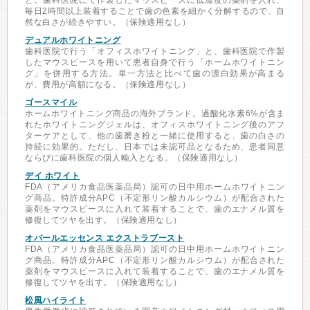
と。歯科医院にて作製したマウスピースに低濃度の薬剤を入れ、
毎日2時間以上装着することで歯の色素を細かく分解するので、自
然な白さが続きやすい。（保険適用なし）
デュアルホワイトニング
歯科医院で行う「オフィスホワイトニング」と、歯科医院で作製
したマウスピースを用いて患者自身で行う「ホームホワイトニン
グ」を併用する方法。単一方法と比べて歯の漂白効果が高まる
が、費用が高額になる。（保険適用なし）
ゴースマイル
ホームホワイトニング商品の海外ブランド。過酸化水素6%が含ま
れたホワイトニングジェルは、オフィスホワイトニング後のアフ
ターケアとして、他の歯磨き粉と一緒に使用すると、歯の白さの
持続に効果的。ただし、日本では未認可品となるため、患者同意
ならびに歯科医院の個人輸入となる。（保険適用なし）
デイ ホワイト
FDA（アメリカ食品医薬品局）認可の日中用ホームホワイトニン
グ商品。特許成分APC（不定形リン酸カルシウム）が配合された
薬剤をマウスピースに入れて装着することで、歯のエナメル質を
修復してツヤを出す。（保険適用なし）
オパールエッセンス エクストラブースト
FDA（アメリカ食品医薬品局）認可の日中用ホームホワイトニン
グ商品。特許成分APC（不定形リン酸カルシウム）が配合された
薬剤をマウスピースに入れて装着することで、歯のエナメル質を
修復してツヤを出す。（保険適用なし）
松風ハイライト