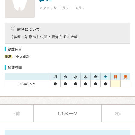
アクセス数 7月:
5
| 6月:
5
歯科について
【診療・治療法】
虫歯・親知らずの抜歯
診療科目：
歯科
、小児歯科
診療時間
月
火
水
木
金
土
日
祝
09:30-18:30
«前
1/1ページ
次»