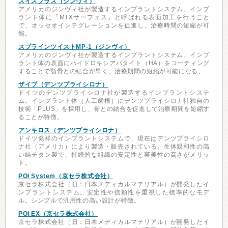
スイスプラス（ジンヴィ）
アメリカのジンヴィ社が製造するインプラントシステム。インプ
ラント体に「MTXサーフェス」と呼ばれる表面加工を行うこと
で、オッセオインテグレーションを促進し、治療時間の短縮が可
能。
スプラインツイストMP-1（ジンヴィ）
アメリカのジンヴィ社が製造するインプラントシステム。インプ
ラント体の表面にハイドロキシアパタイト（HA）をコーティング
することで顎骨との結合が早く、治療期間の短縮が可能になる。
ザイブ（デンツプライシロナ）
ドイツのデンツプライシロナ社が製造するインプラントシステ
ム。インプラント体（人工歯根）にデンツプライシロナ社独自の
技術「PLUS」を採用し、骨との結合を促進して治療期間を短縮す
ることが特徴。
アンキロス（デンツプライシロナ）
ドイツ発祥のインプラントシステムで、現在はデンツプライシロ
ナ社（アメリカ）により製造・販売されている。生体親和性の高
い純チタン製で、持続的な組織の安定性と審美性の高さがメリッ
ト。
POI System（京セラ株式会社）
京セラ株式会社（旧：日本メディカルマテリアル）が開発したイ
ンプラントシステム。安定性や信頼性を重視した標準的なモデ
ル。シンプルで汎用性の高い設計が特徴。
POI EX（京セラ株式会社）
京セラ株式会社（旧：日本メディカルマテリアル）が開発したイ