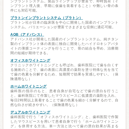
ンプラントシステム。製品ラインナップが豊富で、即時負荷（イ
ンプラント埋入後、早期に仮歯を装着すること）や難しい骨の条
件にも対応可能。
プラトンインプラントシステム（プラトン）
プラトン社が日本の臨床医を中心に開発した国産のインプラント
システム。バリエーションが豊富でさまざまな症例に適応可能。
AQB（アドバンス）
アドバンス社が開発した国産のインプラントシステム。純チタン
製のインプラント体の表面に独自に開発したハイドロキシアパタ
イトの薄膜コーティングを行うことで、骨の結合を早め、治療期
間の短縮が期待できる。
オフィスホワイトニング
クリニックホワイトニングとも呼ばれ、歯科医院にて歯を白くす
る施術のことで、歯の表面に高濃度の薬剤を塗り特殊な光を当て
て歯の色素を分解するため、短期間で効果を実感しやすい。（保
険適用なし）
ホームホワイトニング
歯科医の指示のもと、患者自身が自宅などで歯の漂白を行うこ
と。歯科医院にて作製したマウスピースに低濃度の薬剤を入れ、
毎日2時間以上装着することで歯の色素を細かく分解するので、自
然な白さが続きやすい。（保険適用なし）
デュアルホワイトニング
歯科医院で行う「オフィスホワイトニング」と、歯科医院で作製
したマウスピースを用いて患者自身で行う「ホームホワイトニン
グ」を併用する方法。単一方法と比べて歯の漂白効果が高まる