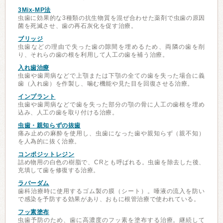
3Mix-MP法
虫歯に効果的な3種類の抗生物質を混ぜ合わせた薬剤で虫歯の原因
菌を死滅させ、歯の再石灰化を促す治療。
ブリッジ
虫歯などの理由で失った歯の隙間を埋めるため、両隣の歯を削
り、それらの歯の根を利用して人工の歯を補う治療。
入れ歯治療
虫歯や歯周病などで上顎または下顎の全ての歯を失った場合に義
歯（入れ歯）を作製し、噛む機能や見た目を回復させる治療。
インプラント
虫歯や歯周病などで歯を失った部分の顎の骨に人工の歯根を埋め
込み、人工の歯を取り付ける治療。
虫歯・親知らずの抜歯
痛み止めの麻酔を使用し、虫歯になった歯や親知らず（親不知）
を人為的に抜く治療。
コンポジットレジン
詰め物用の白色の樹脂で、CRとも呼ばれる。虫歯を除去した後、
充填して歯を修復する治療。
ラバーダム
歯科治療時に使用するゴム製の膜（シート）。唾液の流入を防い
で感染を予防する効果があり、おもに根管治療で使われている。
フッ素塗布
虫歯予防のため、歯に高濃度のフッ素を塗布する治療。継続して