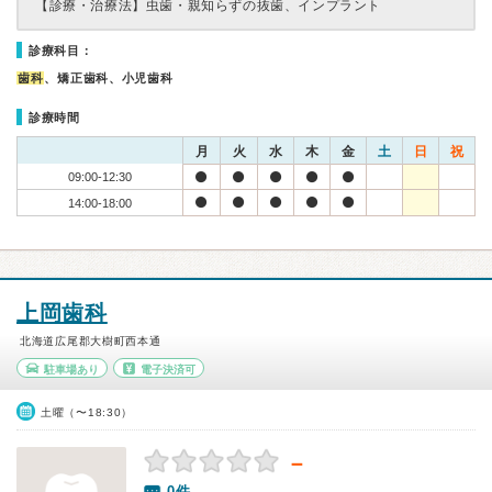
【診療・治療法】
虫歯・親知らずの抜歯、インプラント
診療科目：
歯科
、矯正歯科、小児歯科
診療時間
月
火
水
木
金
土
日
祝
09:00-12:30
14:00-18:00
上岡歯科
北海道広尾郡大樹町西本通
駐車場あり
電子決済可
土曜（〜18:30）
－
0件