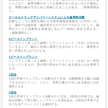
とんどない、歯周治療を行っても改善がみられないなどの場合に
は、周囲の歯を守るために抜歯になることがある。（保険適用あ
り）
ローカルドラッグデリバリーシステムによる歯周病治療
必要なところに薬剤を働かせる局所薬物送達療法（LDDS）のこ
と。歯科では歯科医・歯科衛生士のプロケアのひとつとして、歯
周ポケットに抗菌剤を直接流し込んで一時的に炎症を抑える。
（保険適用なし）
2ピースインプラント
インプラント体（人工歯根）とアバットメント（土台）が分かれ
ているタイプ。幅広い症例に適用できるのがメリット。審美性も
高く自然な仕上がりになる。
1ピースインプラント
インプラント体（人工歯根）とアバットメント（土台）が一体型
になっているもの。顎の骨の厚みが十分にある場合にのみ適用で
きる。
1回法
1回の手術でインプラント治療を行う方法。治療期間を大幅に短縮
できるのがメリット。ただし、顎骨の量が十分にある場合にのみ
適応となる。
2回法
2回の手術でインプラント治療を行う方法。1回目の手術では、歯
肉を切開して顎の骨にインプラントを埋め込み、2回目の手術で土
台となるアバットメントを連結する。