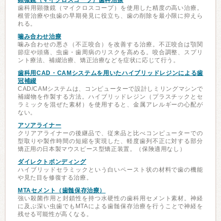
顕微鏡（マイクロスコープ）歯科治療
歯科用顕微鏡（マイクロスコープ）を使用した精度の高い治療。
根管治療や虫歯の早期発見に役立ち、歯の削除を最小限に抑えら
れる。
噛み合わせ治療
噛み合わせの悪さ（不正咬合）を改善する治療。不正咬合は顎関
節症や頭痛、虫歯・歯周病のリスクを高める。咬合調整、スプリ
ント療法、補綴治療、矯正治療などを症状に応じて行う。
歯科用CAD・CAMシステムを用いたハイブリッドレジンによる歯
冠補綴
CAD/CAMシステムは、コンピューターで設計しミリングマシンで
補綴物を作製する方法。ハイブリッドレジン（プラスチックとセ
ラミックを混ぜた素材）を使用すると、金属アレルギーの心配が
ない。
アソアライナー
クリアアライナーの後継品で、従来品と比べコンピューターでの
型取りや製作時間の短縮を実現した、軽度歯列不正に対する部分
矯正用の日本製マウスピース型矯正装置。（保険適用なし）
ダイレクトボンディング
ハイブリッドセラミックという白いペースト状の材料で歯の機能
や見た目を修復する治療。
MTAセメント（歯髄保存治療）
強い殺菌作用と封鎖性を持つ水硬性の歯科用セメント素材。神経
に及ぶ深い虫歯でもMTAによる歯髄保存治療を行うことで神経を
残せる可能性が高くなる。