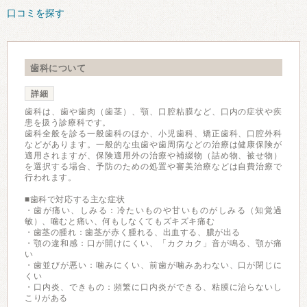
口コミを探す
歯科について
詳細
歯科は、歯や歯肉（歯茎）、顎、口腔粘膜など、口内の症状や疾
患を扱う診療科です。
歯科全般を診る一般歯科のほか、小児歯科、矯正歯科、口腔外科
などがあります。一般的な虫歯や歯周病などの治療は健康保険が
適用されますが、保険適用外の治療や補綴物（詰め物、被せ物）
を選択する場合、予防のための処置や審美治療などは自費治療で
行われます。
■歯科で対応する主な症状
・歯が痛い、しみる：冷たいものや甘いものがしみる（知覚過
敏）、噛むと痛い、何もしなくてもズキズキ痛む
・歯茎の腫れ：歯茎が赤く腫れる、出血する、膿が出る
・顎の違和感：口が開けにくい、「カクカク」音が鳴る、顎が痛
い
・歯並びが悪い：噛みにくい、前歯が噛みあわない、口が閉じに
くい
・口内炎、できもの：頻繁に口内炎ができる、粘膜に治らないし
こりがある