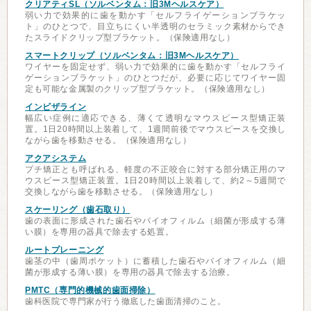
クリアティSL（ソルベンタム：旧3Mヘルスケア）
弱い力で効果的に歯を動かす「セルフライゲーションブラケッ
ト」のひとつで、目立ちにくい半透明のセラミック素材からでき
たスライドクリップ型ブラケット。（保険適用なし）
スマートクリップ（ソルベンタム：旧3Mヘルスケア）
ワイヤーを固定せず、弱い力で効果的に歯を動かす「セルフライ
ゲーションブラケット」のひとつだが、必要に応じてワイヤー固
定も可能な金属製のクリップ型ブラケット。（保険適用なし）
インビザライン
幅広い症例に適応できる、薄くて透明なマウスピース型矯正装
置。1日20時間以上装着して、1週間前後でマウスピースを交換し
ながら歯を移動させる。（保険適用なし）
アクアシステム
プチ矯正とも呼ばれる、軽度の不正咬合に対する部分矯正用のマ
ウスピース型矯正装置。1日20時間以上装着して、約2～5週間で
交換しながら歯を移動させる。（保険適用なし）
スケーリング（歯石取り）
歯の表面に形成された歯石やバイオフィルム（細菌が形成する薄
い膜）を専用の器具で除去する処置。
ルートプレーニング
歯茎の中（歯周ポケット）に蓄積した歯石やバイオフィルム（細
菌が形成する薄い膜）を専用の器具で除去する治療。
PMTC（専門的機械的歯面掃除）
歯科医院で専門家が行う徹底した歯面清掃のこと。