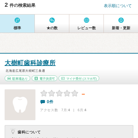
2
件の検索結果
表示順について
標準
★の数
レビュー数
新着・更新
大樹町歯科診療所
北海道広尾郡大樹町三条通
駐車場あり
電子決済可
マイナ受付
(スマホ可)
－
0件
アクセス数 7月:
4
| 6月:
4
歯科について