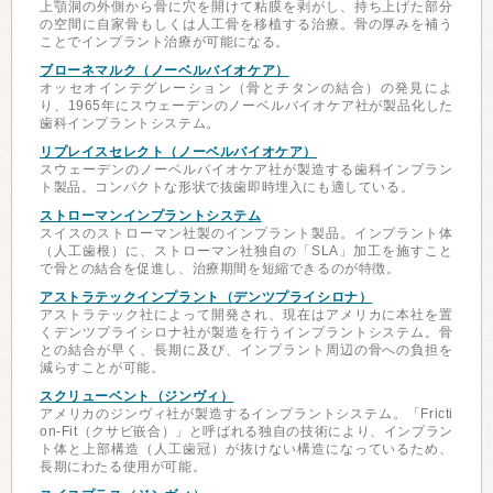
上顎洞の外側から骨に穴を開けて粘膜を剥がし、持ち上げた部分
の空間に自家骨もしくは人工骨を移植する治療。骨の厚みを補う
ことでインプラント治療が可能になる。
ブローネマルク（ノーベルバイオケア）
オッセオインテグレーション（骨とチタンの結合）の発見によ
り、1965年にスウェーデンのノーベルバイオケア社が製品化した
歯科インプラントシステム。
リプレイスセレクト（ノーベルバイオケア）
スウェーデンのノーベルバイオケア社が製造する歯科インプラン
ト製品。コンパクトな形状で抜歯即時埋入にも適している。
ストローマンインプラントシステム
スイスのストローマン社製のインプラント製品。インプラント体
（人工歯根）に、ストローマン社独自の「SLA」加工を施すこと
で骨との結合を促進し、治療期間を短縮できるのが特徴。
アストラテックインプラント（デンツプライシロナ）
アストラテック社によって開発され、現在はアメリカに本社を置
くデンツプライシロナ社が製造を行うインプラントシステム。骨
との結合が早く、長期に及び、インプラント周辺の骨への負担を
減らすことが可能。
スクリューベント（ジンヴィ）
アメリカのジンヴィ社が製造するインプラントシステム。「Fricti
on-Fit（クサビ嵌合）」と呼ばれる独自の技術により、インプラン
ト体と上部構造（人工歯冠）が抜けない構造になっているため、
長期にわたる使用が可能。