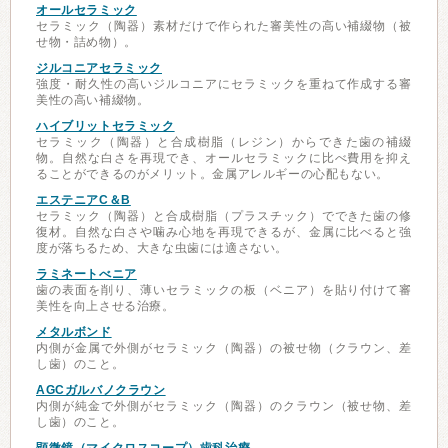
オールセラミック
セラミック（陶器）素材だけで作られた審美性の高い補綴物（被
せ物・詰め物）。
ジルコニアセラミック
強度・耐久性の高いジルコニアにセラミックを重ねて作成する審
美性の高い補綴物。
ハイブリットセラミック
セラミック（陶器）と合成樹脂（レジン）からできた歯の補綴
物。自然な白さを再現でき、オールセラミックに比べ費用を抑え
ることができるのがメリット。金属アレルギーの心配もない。
エステニアC＆B
セラミック（陶器）と合成樹脂（プラスチック）でできた歯の修
復材。自然な白さや噛み心地を再現できるが、金属に比べると強
度が落ちるため、大きな虫歯には適さない。
ラミネートべニア
歯の表面を削り、薄いセラミックの板（ベニア）を貼り付けて審
美性を向上させる治療。
メタルボンド
内側が金属で外側がセラミック（陶器）の被せ物（クラウン、差
し歯）のこと。
AGCガルバノクラウン
内側が純金で外側がセラミック（陶器）のクラウン（被せ物、差
し歯）のこと。