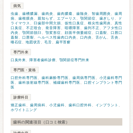
病気
虫歯
、
歯槽膿漏
、
歯肉炎
、
歯肉膿瘍
、
歯髄炎
、
智歯周囲炎
、
歯周
病
、
歯根膜炎
、
親知らず
、
エプーリス
、
顎関節症
、
歯ぎしり
、
ド
ライマウス
、
臼歯部中間欠損
、
仮性口臭症
、
根尖性歯周炎
、
真性
口臭症
、
不正咬合
、
発音障害
、
咀嚼障害
、
歯列不正
、
アフタ性口
内炎
、
顎関節脱臼
、
顎変形症
、
顔面半側萎縮症
、
口蓋裂
、
口唇口
蓋裂
、
口唇裂
、
ヘルペス性歯肉口内炎
、
口内炎
、
舌がん
、
舌炎
、
唾石症
、
地図状舌
、
毛舌
、
扁平苔癬
専門外来
口臭外来
、
障害者歯科診療
、
顎関節症専門外来
専門医・資格
口腔外科専門医
、
歯科麻酔専門医
、
歯周病専門医
、
小児歯科専門
医
、
歯科放射線専門医
、
補綴歯科専門医
、
口腔インプラント専門
医
診療科目
矯正歯科
、
歯周病科
、
小児歯科
、
歯科口腔外科
、
インプラント
、
ホワイトニング
歯科の関連項目（口コミ検索）