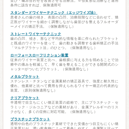
並び・噛み合わせを改善させる治療法。※顎変形症治療など適用
条件に該当すれば、保険適用可
スタンダードワイヤーテクニック（エッジワイズ法）
患者さんの歯の傾き、表面の凸凹、治療段階などに合わせて、矯
正医がワイヤーを細かく調整しながら歯並びを整えるフルオーダ
ーメイドの矯正手法。（保険適用なし）
ストレートワイヤーテクニック
歯の凸凹、傾き、形など平均的な情報を基に作られたブラケット
と既成のワイヤーを使って、歯の動きを調整する歯科矯正の手法
「マルチブラケット法」のひとつ。（保険適用なし）
ローフォースローフリクション装置
従来のワイヤー装置と比べ、歯根膜に与える力を弱めることで治
療中の痛みを軽減して、早く歯を整えることができる開閉式のシ
ャッターがついたブラケット。（保険適用なし）
メタルブラケット
ステンレス・チタンなど金属素材の矯正器具で、強度と耐久性に
優れ、他素材と比べて費用を抑えられるワイヤー矯正の代表的な
装置。（原則保険適用なし）
クリアブラケット
半透明で目立ちにくい矯正装置の総称で、主にプラスチック・セ
ラミック・ジルコニアなどの素材があり、金属アレルギーのリス
クがなく、多くの症例に対応可能。（保険適用なし）
プラスチックブラケット
透明や白色のプラスチック素材でできた安価かつ目立ちにくい矯
正装置だが、濃い飲食物によって着色しやすく、金属製と比べて