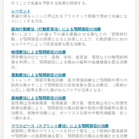
行うことで虫歯を予防する効果が持続する。
シーラント
奥歯の溝をレジンと呼ばれるプラスチック樹脂で埋めて虫歯にな
りにくくする方法。
認知行動療法（行動変容法）による顎関節症の治療
食いしばり、上の歯と下の歯を接触させる癖などの「習慣的行
動」が顎関節症の原因となると自覚した上で、行動回避のための
セルフケアによって症状改善を図る治療法。
物理療法による顎関節症の治療
理学療法のひとつで、温熱、冷却、超音波、電気などの物理的刺
激を利用して、顎関節症による痛みの緩和や組織修復を図る治療
法。
運動療法による顎関節症の治療
ストレッチ、関節可動化訓練、筋力増強訓練など顎関節や周りの
筋肉を動かすことで顎関節症の症状改善を図る治療法。（医師か
ら正しい指導を受けた後のセルフケアが主体となる）
薬物療法による顎関節症の治療
急性期は消炎鎮痛薬・筋弛緩薬・漢方薬、慢性期は非がん性慢性
疼痛治療薬により、顎関節症の痛み軽減や筋肉の緊張緩和を図る
治療法。保険外治療には、ボツリヌス注射や中枢性弛緩薬、抗う
つ薬がある。
マウスピース（スプリント療法）による顎関節症の治療
就寝時に専用のマウスピースを付けて寝ることで筋肉の緊張緩和
や顎関節への負荷軽減を図り、顎関節症の痛みを軽減させる治療