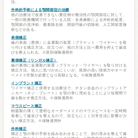
法。
外科的手術による顎関節症の治療
他の治療法で改善できない重症例や難治性の顎関節症に対して、
一部の医療機関で行っている入院・全身麻酔による外科的処置。
顎関節の洗浄術、癒着除去術、関節円板の切除術、人工関節置換
術などがある。
表側矯正
歯の表面（唇側）に金属製の装置（ブラケット・ワイヤー）を取
り付ける矯正方法。目立つが、他の方法と比べ費用を抑えて歯並
びを整えられる。※原則保険適用外
裏側矯正（リンガル矯正）
歯の裏側に金属製の装置（ブラケット・ワイヤー）を取り付ける
矯正方法。他人に気づかれにくいが、医師の高い技術力やオーダ
ーメイド作製が必要となり高額となる。※保険適用外
インプラント矯正
ワイヤー矯正と併用する治療法で、チタン合金のインプラントア
ンカー（ネジ・プレート）を顎の骨に埋めることにより短期間で
歯を動かす矯正方法。※保険適用外
マウスピース矯正
樹脂製の薄くて透明なオーダーメイドのマウスピースを一定時間
装着して歯並びを整えるので、目立ちにくく日常生活に影響が少
ない矯正方法。※保険適用外
外科矯正
矯正と顎の骨の手術を組み合わせることで、顔の歪みを整えて歯