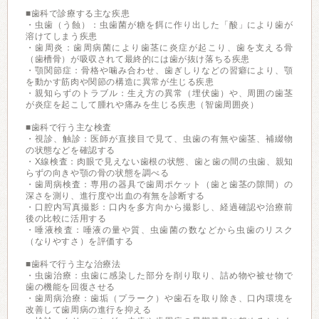
■歯科で診療する主な疾患
・虫歯（う蝕）：虫歯菌が糖を餌に作り出した「酸」により歯が
溶けてしまう疾患
・歯周炎：歯周病菌により歯茎に炎症が起こり、歯を支える骨
（歯槽骨）が吸収されて最終的には歯が抜け落ちる疾患
・顎関節症：骨格や噛み合わせ、歯ぎしりなどの習癖により、顎
を動かす筋肉や関節の構造に異常が生じる疾患
・親知らずのトラブル：生え方の異常（埋伏歯）や、周囲の歯茎
が炎症を起こして腫れや痛みを生じる疾患（智歯周囲炎）
■歯科で行う主な検査
・視診、触診：医師が直接目で見て、虫歯の有無や歯茎、補綴物
の状態などを確認する
・X線検査：肉眼で見えない歯根の状態、歯と歯の間の虫歯、親知
らずの向きや顎の骨の状態を調べる
・歯周病検査：専用の器具で歯周ポケット（歯と歯茎の隙間）の
深さを測り、進行度や出血の有無を診断する
・口腔内写真撮影：口内を多方向から撮影し、経過確認や治療前
後の比較に活用する
・唾液検査：唾液の量や質、虫歯菌の数などから虫歯のリスク
（なりやすさ）を評価する
■歯科で行う主な治療法
・虫歯治療：虫歯に感染した部分を削り取り、詰め物や被せ物で
歯の機能を回復させる
・歯周病治療：歯垢（プラーク）や歯石を取り除き、口内環境を
改善して歯周病の進行を抑える