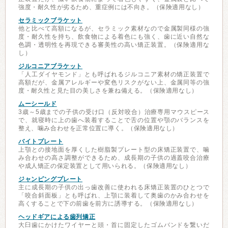
強度・耐久性が劣るため、重症例には不向き。（保険適用なし）
セラミックブラケット
他と比べて高額になるが、セラミック素材なので金属製同様の強
度・耐久性を持ち、飲食物による着色にも強く、歯に近い自然な
色調・透明性を再現できる審美性の高い矯正装置。（保険適用な
し）
ジルコニアブラケット
「人工ダイヤモンド」とも呼ばれるジルコニア素材の矯正装置で
高額だが、金属アレルギーや変色リスクがない上、金属同等の強
度・耐久性と見た目の美しさを兼ね備える。（保険適用なし）
ムーシールド
3歳～5歳までの子供の受け口（反対咬合）治療専用マウスピース
で、就寝時に上の歯へ装着することで舌の位置や顎のバランスを
整え、噛み合わせを正常位置に導く。（保険適用なし）
バイトプレート
上顎との接地面を厚くした樹脂製プレート型の床矯正装置で、噛
み合わせの高さ調整ができるため、成長期の子供の過蓋咬合治療
や成人矯正の保定装置として用いられる。（保険適用なし）
ジャンピングプレート
主に成長期の子供の出っ歯改善に使われる床矯正装置のひとつで
「咬合斜面板」とも呼ばれ、上顎に装着して奥歯のかみ合わせを
高くすることで下の前歯を前方に誘導する。（保険適用なし）
ヘッドギアによる歯列矯正
大臼歯にかけたワイヤーと頭・首に固定したゴムバンドを繋いだ