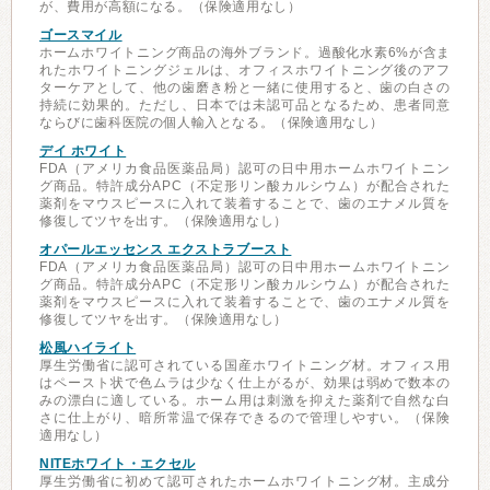
が、費用が高額になる。（保険適用なし）
ゴースマイル
ホームホワイトニング商品の海外ブランド。過酸化水素6%が含ま
れたホワイトニングジェルは、オフィスホワイトニング後のアフ
ターケアとして、他の歯磨き粉と一緒に使用すると、歯の白さの
持続に効果的。ただし、日本では未認可品となるため、患者同意
ならびに歯科医院の個人輸入となる。（保険適用なし）
デイ ホワイト
FDA（アメリカ食品医薬品局）認可の日中用ホームホワイトニン
グ商品。特許成分APC（不定形リン酸カルシウム）が配合された
薬剤をマウスピースに入れて装着することで、歯のエナメル質を
修復してツヤを出す。（保険適用なし）
オパールエッセンス エクストラブースト
FDA（アメリカ食品医薬品局）認可の日中用ホームホワイトニン
グ商品。特許成分APC（不定形リン酸カルシウム）が配合された
薬剤をマウスピースに入れて装着することで、歯のエナメル質を
修復してツヤを出す。（保険適用なし）
松風ハイライト
厚生労働省に認可されている国産ホワイトニング材。オフィス用
はペースト状で色ムラは少なく仕上がるが、効果は弱めで数本の
みの漂白に適している。ホーム用は刺激を抑えた薬剤で自然な白
さに仕上がり、暗所常温で保存できるので管理しやすい。（保険
適用なし）
NITEホワイト・エクセル
厚生労働省に初めて認可されたホームホワイトニング材。主成分