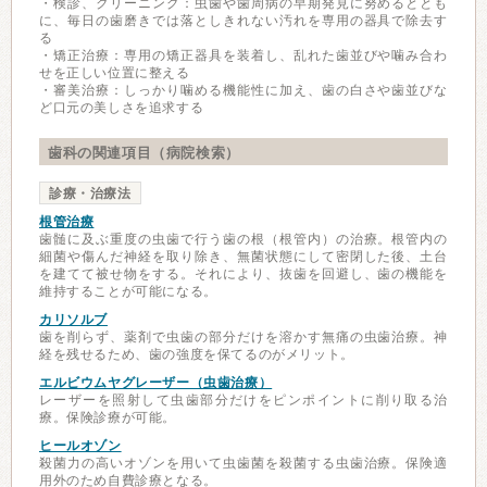
・検診、クリーニング：虫歯や歯周病の早期発見に努めるととも
に、毎日の歯磨きでは落としきれない汚れを専用の器具で除去す
る
・矯正治療：専用の矯正器具を装着し、乱れた歯並びや噛み合わ
せを正しい位置に整える
・審美治療：しっかり噛める機能性に加え、歯の白さや歯並びな
ど口元の美しさを追求する
歯科の関連項目（病院検索）
診療・治療法
根管治療
歯髄に及ぶ重度の虫歯で行う歯の根（根管内）の治療。根管内の
細菌や傷んだ神経を取り除き、無菌状態にして密閉した後、土台
を建てて被せ物をする。それにより、抜歯を回避し、歯の機能を
維持することが可能になる。
カリソルブ
歯を削らず、薬剤で虫歯の部分だけを溶かす無痛の虫歯治療。神
経を残せるため、歯の強度を保てるのがメリット。
エルビウムヤグレーザー（虫歯治療）
レーザーを照射して虫歯部分だけをピンポイントに削り取る治
療。保険診療が可能。
ヒールオゾン
殺菌力の高いオゾンを用いて虫歯菌を殺菌する虫歯治療。保険適
用外のため自費診療となる。