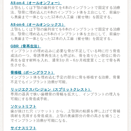
All-on-4（オールオンフォー）
上顎もしくは下顎の歯列全てを4本のインプラントで固定する治療
法。顎骨に埋め込んだ4本のインプラント体を土台にして、前歯か
ら奥歯まで一体となった12本の人工歯（被せ物）を固定する。
All-on-6（オールオンシックス）
上顎もしくは下顎の歯列全てを6本のインプラントで固定する治療
法。顎骨に埋め込んだ6本のインプラント体を土台にして、前歯か
ら奥歯まで一体となった12本の人工歯（被せ物）を固定する。
GBR（骨再生法）
インプラントの埋め込みに必要な骨が不足している時に行う骨造
成法の一つ。骨誘導再生法とも呼ばれ、骨を造りたい部位に骨の
再生を促す材料を入れ、通常3か月～6か月程度置くことで骨を再
生させる。
骨移植（ボーングラフト）
インプラント体を埋め込む予定の部分に骨を移植する治療。骨量
不足でもインプラント治療が可能。
リッジエクスパンジョン（スプリットクレスト）
専用の器具で狭い歯槽骨の骨幅を拡大し、インプラントの埋入を
可能にする骨造成手術。
ソケットリフト
歯が抜けた穴（ソケット）から、上顎洞の粘膜を押し上げて骨補
填材を充填する骨造成法。上顎の奥歯部分の骨の高さを補うこと
でインプラント治療が可能になる。
サイナスリフト