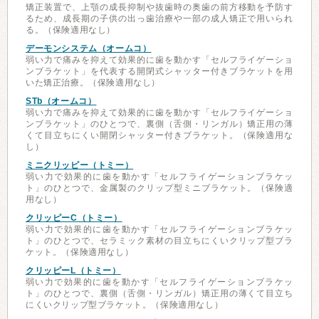
矯正装置で、上顎の成長抑制や抜歯時の奥歯の前方移動を予防す
るため、成長期の子供の出っ歯治療や一部の成人矯正で用いられ
る。（保険適用なし）
デーモンシステム（オームコ）
弱い力で痛みを抑えて効果的に歯を動かす「セルフライゲーショ
ンブラケット」を代表する開閉式シャッター付きブラケットを用
いた矯正治療。（保険適用なし）
STb（オームコ）
弱い力で痛みを抑えて効果的に歯を動かす「セルフライゲーショ
ンブラケット」のひとつで、裏側（舌側・リンガル）矯正用の薄
くて目立ちにくい開閉シャッター付きブラケット。（保険適用な
し）
ミニクリッピー（トミー）
弱い力で効果的に歯を動かす「セルフライゲーションブラケッ
ト」のひとつで、金属製のクリップ型ミニブラケット。（保険適
用なし）
クリッピーC（トミー）
弱い力で効果的に歯を動かす「セルフライゲーションブラケッ
ト」のひとつで、セラミック素材の目立ちにくいクリップ型ブラ
ケット。（保険適用なし）
クリッピーL（トミー）
弱い力で効果的に歯を動かす「セルフライゲーションブラケッ
ト」のひとつで、裏側（舌側・リンガル）矯正用の薄くて目立ち
にくいクリップ型ブラケット。（保険適用なし）