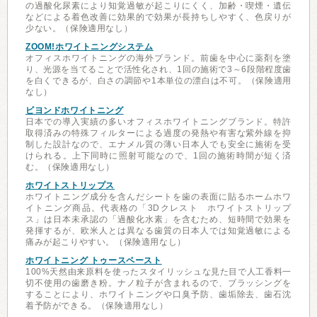
の過酸化尿素により知覚過敏が起こりにくく、加齢・喫煙・遺伝
などによる着色改善に効果的で効果が長持ちしやすく、色戻りが
少ない。（保険適用なし）
ZOOM!ホワイトニングシステム
オフィスホワイトニングの海外ブランド。前歯を中心に薬剤を塗
り、光源を当てることで活性化され、1回の施術で3～6段階程度歯
を白くできるが、白さの調節や1本単位の漂白は不可。（保険適用
なし）
ビヨンドホワイトニング
日本での導入実績の多いオフィスホワイトニングブランド。特許
取得済みの特殊フィルターによる過度の発熱や有害な紫外線を抑
制した設計なので、エナメル質の薄い日本人でも安全に施術を受
けられる。上下同時に照射可能なので、1回の施術時間が短く済
む。（保険適用なし）
ホワイトストリップス
ホワイトニング成分を含んだシートを歯の表面に貼るホームホワ
イトニング商品。代表格の「3Dクレスト ホワイトストリップ
ス」は日本未承認の「過酸化水素」を含むため、短時間で効果を
発揮するが、欧米人とは異なる歯質の日本人では知覚過敏による
痛みが起こりやすい。（保険適用なし）
ホワイトニング トゥースペースト
100%天然由来原料を使ったスタイリッシュな見た目で人工香料一
切不使用の歯磨き粉。ナノ粒子が含まれるので、ブラッシングを
することにより、ホワイトニングや口臭予防、歯垢除去、歯石沈
着予防ができる。（保険適用なし）