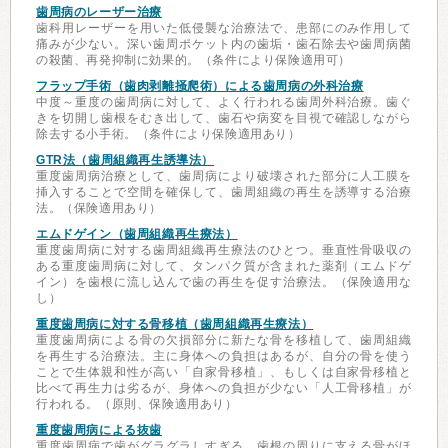
歯周病のレーザー治療
歯科用レーザーを用いた低侵襲な治療法で、患部にのみ作用して
痛みが少ない。深い歯周ポケット内の歯垢・歯石除去や歯周病菌
の殺菌、再発抑制に効果的。（条件により保険適用可）
フラップ手術（歯肉剥離掻爬術）による歯周病の外科治療
中度～重度の歯周病に対して、よく行われる歯周外科治療。歯ぐ
きを切開し歯根をむき出して、歯石や病変を目視で確認しながら
除去する小手術。（条件により保険適用あり）
GTR法（歯周組織再生誘導法）
重度歯周病治療として、歯周病により破壊された部分に人工膜を
挿入することで空間を確保して、歯周組織の再生を誘導する治療
法。（保険適用あり）
エムドゲイン（歯周組織再生療法）
重度歯周病に対する歯周組織再生療法のひとつ。垂直性骨吸収の
ある重度歯周病に対して、タンパク質が含まれた薬剤（エムドゲ
イン）を歯根に流し込んで歯の再生を促す治療法。（保険適用な
し）
重度歯周病に対する骨移植（歯周組織再生療法）
重度歯周病による骨の欠損部分に新たな骨を移植して、歯周組織
を再生する治療法。主に身体への負担はあるが、自分の骨を使う
ことで生体親和性が高い「自家骨移植」、もしくは自家骨移植と
比べて再生力は劣るが、身体への負担が少ない「人工骨移植」が
行われる。（原則、保険適用あり）
重度歯周病による抜歯
重度歯周病で歯がグラグラしすぎる、歯根の周りに支える骨がほ