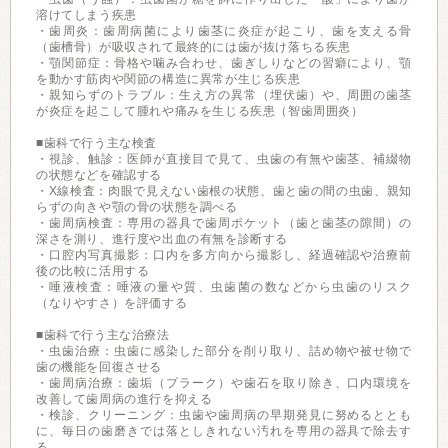
溶けてしまう疾患
・歯周炎：歯周病菌により歯茎に炎症が起こり、歯を支える骨
（歯槽骨）が吸収されて最終的には歯が抜け落ちる疾患
・顎関節症：骨格や噛み合わせ、歯ぎしりなどの習癖により、顎
を動かす筋肉や関節の構造に異常が生じる疾患
・親知らずのトラブル：生え方の異常（埋伏歯）や、周囲の歯茎
が炎症を起こして腫れや痛みを生じる疾患（智歯周囲炎）
■歯科で行う主な検査
・視診、触診：医師が直接目で見て、虫歯の有無や歯茎、補綴物
の状態などを確認する
・X線検査：肉眼で見えない歯根の状態、歯と歯の間の虫歯、親知
らずの向きや顎の骨の状態を調べる
・歯周病検査：専用の器具で歯周ポケット（歯と歯茎の隙間）の
深さを測り、進行度や出血の有無を診断する
・口腔内写真撮影：口内を多方向から撮影し、経過確認や治療前
後の比較に活用する
・唾液検査：唾液の量や質、虫歯菌の数などから虫歯のリスク
（なりやすさ）を評価する
■歯科で行う主な治療法
・虫歯治療：虫歯に感染した部分を削り取り、詰め物や被せ物で
歯の機能を回復させる
・歯周病治療：歯垢（プラーク）や歯石を取り除き、口内環境を
改善して歯周病の進行を抑える
・検診、クリーニング：虫歯や歯周病の早期発見に努めるととも
に、毎日の歯磨きでは落としきれない汚れを専用の器具で除去す
る