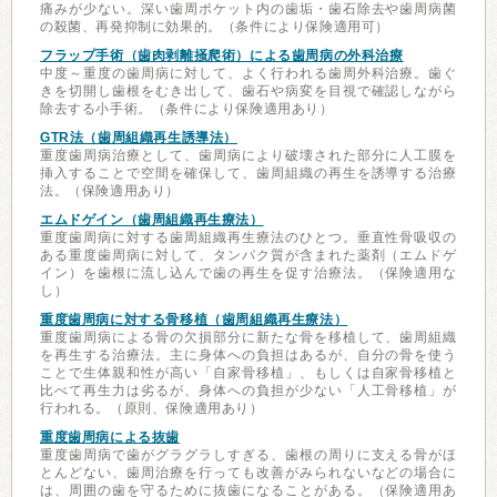
痛みが少ない。深い歯周ポケット内の歯垢・歯石除去や歯周病菌
の殺菌、再発抑制に効果的。（条件により保険適用可）
フラップ手術（歯肉剥離掻爬術）による歯周病の外科治療
中度～重度の歯周病に対して、よく行われる歯周外科治療。歯ぐ
きを切開し歯根をむき出して、歯石や病変を目視で確認しながら
除去する小手術。（条件により保険適用あり）
GTR法（歯周組織再生誘導法）
重度歯周病治療として、歯周病により破壊された部分に人工膜を
挿入することで空間を確保して、歯周組織の再生を誘導する治療
法。（保険適用あり）
エムドゲイン（歯周組織再生療法）
重度歯周病に対する歯周組織再生療法のひとつ。垂直性骨吸収の
ある重度歯周病に対して、タンパク質が含まれた薬剤（エムドゲ
イン）を歯根に流し込んで歯の再生を促す治療法。（保険適用な
し）
重度歯周病に対する骨移植（歯周組織再生療法）
重度歯周病による骨の欠損部分に新たな骨を移植して、歯周組織
を再生する治療法。主に身体への負担はあるが、自分の骨を使う
ことで生体親和性が高い「自家骨移植」、もしくは自家骨移植と
比べて再生力は劣るが、身体への負担が少ない「人工骨移植」が
行われる。（原則、保険適用あり）
重度歯周病による抜歯
重度歯周病で歯がグラグラしすぎる、歯根の周りに支える骨がほ
とんどない、歯周治療を行っても改善がみられないなどの場合に
は、周囲の歯を守るために抜歯になることがある。（保険適用あ