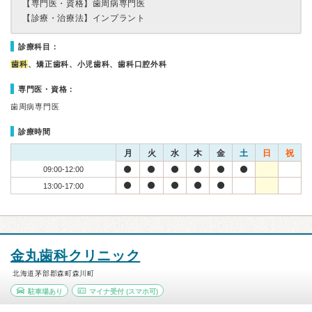
【専門医・資格】
歯周病専門医
【診療・治療法】
インプラント
診療科目：
歯科
、矯正歯科、小児歯科、歯科口腔外科
専門医・資格：
歯周病専門医
診療時間
月
火
水
木
金
土
日
祝
09:00-12:00
13:00-17:00
金丸歯科クリニック
北海道茅部郡森町森川町
駐車場あり
マイナ受付
(スマホ可)