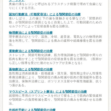
シーラント
奥歯の溝をレジンと呼ばれるプラスチック樹脂で埋めて虫歯にな
りにくくする方法。
認知行動療法（行動変容法）による顎関節症の治療
食いしばり、上の歯と下の歯を接触させる癖などの「習慣的行
動」が顎関節症の原因となると自覚した上で、行動回避のための
セルフケアによって症状改善を図る治療法。
物理療法による顎関節症の治療
理学療法のひとつで、温熱、冷却、超音波、電気などの物理的刺
激を利用して、顎関節症による痛みの緩和や組織修復を図る治療
法。
運動療法による顎関節症の治療
ストレッチ、関節可動化訓練、筋力増強訓練など顎関節や周りの
筋肉を動かすことで顎関節症の症状改善を図る治療法。（医師か
ら正しい指導を受けた後のセルフケアが主体となる）
薬物療法による顎関節症の治療
急性期は消炎鎮痛薬・筋弛緩薬・漢方薬、慢性期は非がん性慢性
疼痛治療薬により、顎関節症の痛み軽減や筋肉の緊張緩和を図る
治療法。保険外治療には、ボツリヌス注射や中枢性弛緩薬、抗う
つ薬がある。
マウスピース（スプリント療法）による顎関節症の治療
就寝時に専用のマウスピースを付けて寝ることで筋肉の緊張緩和
や顎関節への負荷軽減を図り、顎関節症の痛みを軽減させる治療
法。
外科的手術による顎関節症の治療