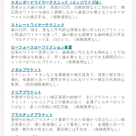
スタンダードワイヤーテクニック（エッジワイズ法）
患者さんの歯の傾き、表面の凸凹、治療段階などに合わせて、矯
正医がワイヤーを細かく調整しながら歯並びを整えるフルオーダ
ーメイドの矯正手法。（保険適用なし）
ストレートワイヤーテクニック
歯の凸凹、傾き、形など平均的な情報を基に作られたブラケット
と既成のワイヤーを使って、歯の動きを調整する歯科矯正の手法
「マルチブラケット法」のひとつ。（保険適用なし）
ローフォースローフリクション装置
従来のワイヤー装置と比べ、歯根膜に与える力を弱めることで治
療中の痛みを軽減して、早く歯を整えることができる開閉式のシ
ャッターがついたブラケット。（保険適用なし）
メタルブラケット
ステンレス・チタンなど金属素材の矯正器具で、強度と耐久性に
優れ、他素材と比べて費用を抑えられるワイヤー矯正の代表的な
装置。（原則保険適用なし）
クリアブラケット
半透明で目立ちにくい矯正装置の総称で、主にプラスチック・セ
ラミック・ジルコニアなどの素材があり、金属アレルギーのリス
クがなく、多くの症例に対応可能。（保険適用なし）
プラスチックブラケット
透明や白色のプラスチック素材でできた安価かつ目立ちにくい矯
正装置だが、濃い飲食物によって着色しやすく、金属製と比べて
強度・耐久性が劣るため、重症例には不向き。（保険適用なし）