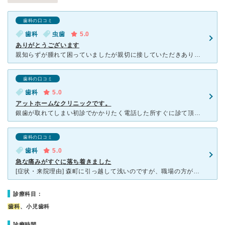
歯科の口コミ
歯科
虫歯
5.0
ありがとうございます
親知らずが腫れて困っていましたが親切に接していただきありがとう御座いました なぜ親知らずは腫れるのかとかその後の対処する方法を丁寧に教えていただきました。レントゲン写真を見ながら今後の治療法を丁寧に
歯科の口コミ
歯科
5.0
アットホームなクリニックです。
銀歯が取れてしまい初診でかかりたく電話した所すぐに診て頂けました。 それから虫歯などで通院しました。 診察室の奥にはキッズスペースがあり、前もって予約時に伝えておけば女性スタッフさんが子どもを見て
歯科の口コミ
歯科
5.0
急な痛みがすぐに落ち着きました
[症状・来院理由] 森町に引っ越して浅いのですが、職場の方が薦めてくれました。 痛みが数日続いて、しばらく様子を見ていたのですがどうにもならないのでいきました。 [医師の診断・治療法] 問診表
診療科目：
歯科
、小児歯科
診療時間