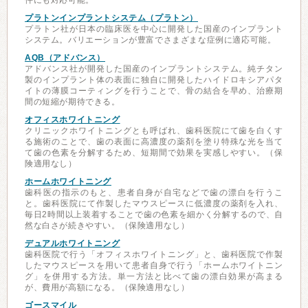
件にも対応可能。
プラトンインプラントシステム（プラトン）
プラトン社が日本の臨床医を中心に開発した国産のインプラント
システム。バリエーションが豊富でさまざまな症例に適応可能。
AQB（アドバンス）
アドバンス社が開発した国産のインプラントシステム。純チタン
製のインプラント体の表面に独自に開発したハイドロキシアパタ
イトの薄膜コーティングを行うことで、骨の結合を早め、治療期
間の短縮が期待できる。
オフィスホワイトニング
クリニックホワイトニングとも呼ばれ、歯科医院にて歯を白くす
る施術のことで、歯の表面に高濃度の薬剤を塗り特殊な光を当て
て歯の色素を分解するため、短期間で効果を実感しやすい。（保
険適用なし）
ホームホワイトニング
歯科医の指示のもと、患者自身が自宅などで歯の漂白を行うこ
と。歯科医院にて作製したマウスピースに低濃度の薬剤を入れ、
毎日2時間以上装着することで歯の色素を細かく分解するので、自
然な白さが続きやすい。（保険適用なし）
デュアルホワイトニング
歯科医院で行う「オフィスホワイトニング」と、歯科医院で作製
したマウスピースを用いて患者自身で行う「ホームホワイトニン
グ」を併用する方法。単一方法と比べて歯の漂白効果が高まる
が、費用が高額になる。（保険適用なし）
ゴースマイル