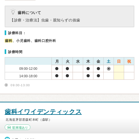
歯科について
【診療・治療法】
虫歯・親知らずの抜歯
診療科目：
歯科
、小児歯科、歯科口腔外科
診療時間
月
火
水
木
金
土
日
祝
09:00-12:00
14:00-18:00
09:00-13:00
歯科イワイデンティックス
北海道茅部郡森町本町（森駅）
駐車場あり