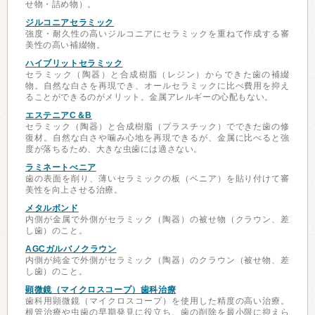
せ物・詰め物）。
ジルコニアセラミック
強度・耐久性の高いジルコニアにセラミックを重ねて作成する審
美性の高い補綴物。
ハイブリットセラミック
セラミック（陶器）と合成樹脂（レジン）からできた歯の補綴
物。自然な白さを再現でき、オールセラミックに比べ費用を抑え
ることができるのがメリット。金属アレルギーの心配もない。
エステニアC＆B
セラミック（陶器）と合成樹脂（プラスチック）でできた歯の修
復材。自然な白さや噛み心地を再現できるが、金属に比べると強
度が落ちるため、大きな虫歯には適さない。
ラミネートべニア
歯の表面を削り、薄いセラミックの板（ベニア）を貼り付けて審
美性を向上させる治療。
メタルボンド
内側が金属で外側がセラミック（陶器）の被せ物（クラウン、差
し歯）のこと。
AGCガルバノクラウン
内側が純金で外側がセラミック（陶器）のクラウン（被せ物、差
し歯）のこと。
顕微鏡（マイクロスコープ）歯科治療
歯科用顕微鏡（マイクロスコープ）を使用した精度の高い治療。
根管治療や虫歯の早期発見に役立ち、歯の削除を最小限に抑えら