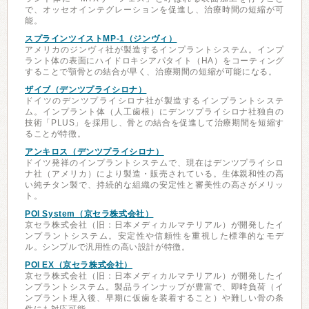
で、オッセオインテグレーションを促進し、治療時間の短縮が可
能。
スプラインツイストMP-1（ジンヴィ）
アメリカのジンヴィ社が製造するインプラントシステム。インプ
ラント体の表面にハイドロキシアパタイト（HA）をコーティング
することで顎骨との結合が早く、治療期間の短縮が可能になる。
ザイブ（デンツプライシロナ）
ドイツのデンツプライシロナ社が製造するインプラントシステ
ム。インプラント体（人工歯根）にデンツプライシロナ社独自の
技術「PLUS」を採用し、骨との結合を促進して治療期間を短縮す
ることが特徴。
アンキロス（デンツプライシロナ）
ドイツ発祥のインプラントシステムで、現在はデンツプライシロ
ナ社（アメリカ）により製造・販売されている。生体親和性の高
い純チタン製で、持続的な組織の安定性と審美性の高さがメリッ
ト。
POI System（京セラ株式会社）
京セラ株式会社（旧：日本メディカルマテリアル）が開発したイ
ンプラントシステム。安定性や信頼性を重視した標準的なモデ
ル。シンプルで汎用性の高い設計が特徴。
POI EX（京セラ株式会社）
京セラ株式会社（旧：日本メディカルマテリアル）が開発したイ
ンプラントシステム。製品ラインナップが豊富で、即時負荷（イ
ンプラント埋入後、早期に仮歯を装着すること）や難しい骨の条