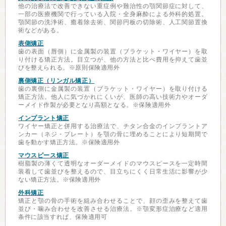
他の治療法で改善できない重症例や難治性の顎関節症に対して、
一部の医療機関で行っている入院・全身麻酔による外科的処置。
顎関節の洗浄術、癒着除去術、関節円板の切除術、人工関節置換
術などがある。
表側矯正
歯の表面（唇側）に金属製の装置（ブラケット・ワイヤー）を取
り付ける矯正方法。目立つが、他の方法と比べ費用を抑えて歯並
びを整えられる。※原則保険適用外
裏側矯正（リンガル矯正）
歯の裏側に金属製の装置（ブラケット・ワイヤー）を取り付ける
矯正方法。他人に気づかれにくいが、医師の高い技術力やオーダ
ーメイド作製が必要となり高額となる。※保険適用外
インプラント矯正
ワイヤー矯正と併用する治療法で、チタン合金のインプラントア
ンカー（ネジ・プレート）を顎の骨に埋めることにより短期間で
歯を動かす矯正方法。※保険適用外
マウスピース矯正
樹脂製の薄くて透明なオーダーメイドのマウスピースを一定時間
装着して歯並びを整えるので、目立ちにくく日常生活に影響が少
ない矯正方法。※保険適用外
外科矯正
矯正と顎の骨の手術を組み合わせることで、顔の歪みを整えて歯
並び・噛み合わせを改善させる治療法。※顎変形症治療など適用
条件に該当すれば、保険適用可