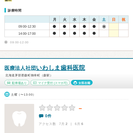
診療時間
月
火
水
木
金
土
日
祝
09:00-12:30
14:00-17:00
09:00-12:00
いわしま歯科医院
医療法人社団
北海道茅部郡森町御幸町（森駅）
駐車場あり
マイナ受付
(スマホ可)
女医在籍
土曜（〜13:00）
－
0件
アクセス数 7月:
2
| 6月:
6