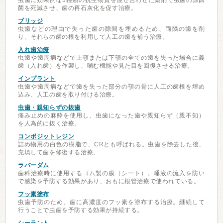
虫歯に効果的な3種類の抗生物質を混ぜ合わせた薬剤で虫歯の原因
菌を死滅させ、歯の再石灰化を促す治療。
ブリッジ
虫歯などの理由で失った歯の隙間を埋めるため、両隣の歯を削
り、それらの歯の根を利用して人工の歯を補う治療。
入れ歯治療
虫歯や歯周病などで上顎または下顎の全ての歯を失った場合に義
歯（入れ歯）を作製し、噛む機能や見た目を回復させる治療。
インプラント
虫歯や歯周病などで歯を失った部分の顎の骨に人工の歯根を埋め
込み、人工の歯を取り付ける治療。
虫歯・親知らずの抜歯
痛み止めの麻酔を使用し、虫歯になった歯や親知らず（親不知）
を人為的に抜く治療。
コンポジットレジン
詰め物用の白色の樹脂で、CRとも呼ばれる。虫歯を除去した後、
充填して歯を修復する治療。
ラバーダム
歯科治療時に使用するゴム製の膜（シート）。唾液の流入を防い
で感染を予防する効果があり、おもに根管治療で使われている。
フッ素塗布
虫歯予防のため、歯に高濃度のフッ素を塗布する治療。継続して
行うことで虫歯を予防する効果が持続する。