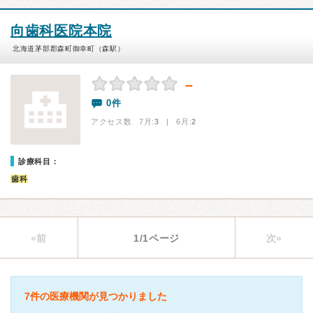
向歯科医院本院
北海道茅部郡森町御幸町（森駅）
－
0件
アクセス数 7月:
3
| 6月:
2
診療科目：
歯科
«前
1/1ページ
次»
7件の医療機関が見つかりました