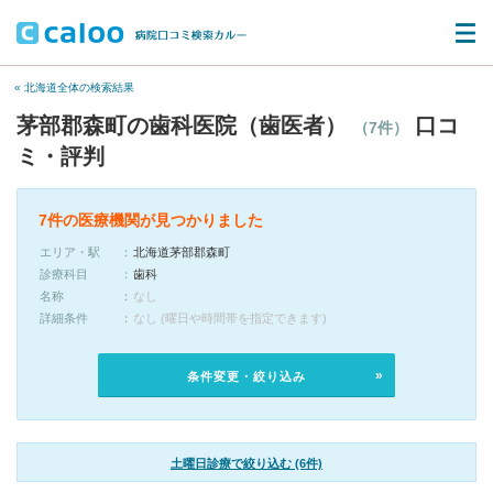
« 北海道全体の検索結果
茅部郡森町の歯科医院（歯医者）
口コ
（7件）
ミ・評判
7件の医療機関が見つかりました
エリア・駅
北海道茅部郡森町
診療科目
歯科
名称
なし
詳細条件
なし (曜日や時間帯を指定できます)
条件変更・絞り込み
土曜日診療で絞り込む (6件)