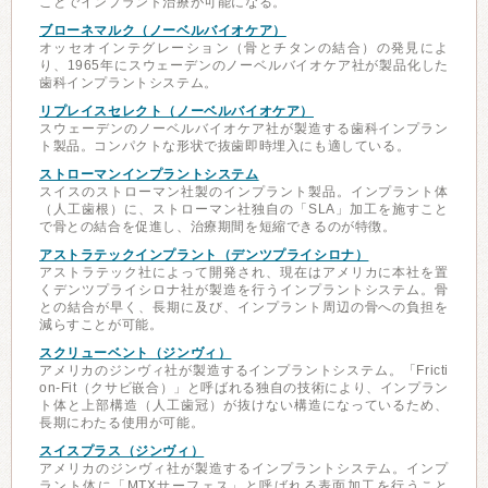
ことでインプラント治療が可能になる。
ブローネマルク（ノーベルバイオケア）
オッセオインテグレーション（骨とチタンの結合）の発見によ
り、1965年にスウェーデンのノーベルバイオケア社が製品化した
歯科インプラントシステム。
リプレイスセレクト（ノーベルバイオケア）
スウェーデンのノーベルバイオケア社が製造する歯科インプラン
ト製品。コンパクトな形状で抜歯即時埋入にも適している。
ストローマンインプラントシステム
スイスのストローマン社製のインプラント製品。インプラント体
（人工歯根）に、ストローマン社独自の「SLA」加工を施すこと
で骨との結合を促進し、治療期間を短縮できるのが特徴。
アストラテックインプラント（デンツプライシロナ）
アストラテック社によって開発され、現在はアメリカに本社を置
くデンツプライシロナ社が製造を行うインプラントシステム。骨
との結合が早く、長期に及び、インプラント周辺の骨への負担を
減らすことが可能。
スクリューベント（ジンヴィ）
アメリカのジンヴィ社が製造するインプラントシステム。「Fricti
on-Fit（クサビ嵌合）」と呼ばれる独自の技術により、インプラン
ト体と上部構造（人工歯冠）が抜けない構造になっているため、
長期にわたる使用が可能。
スイスプラス（ジンヴィ）
アメリカのジンヴィ社が製造するインプラントシステム。インプ
ラント体に「MTXサーフェス」と呼ばれる表面加工を行うこと