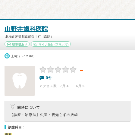
山野井歯科医院
北海道茅部郡森町森川町（森駅）
駐車場あり
マイナ受付
(スマホ可)
土曜（〜12:00）
－
0件
アクセス数 7月:
4
| 6月:
6
歯科について
【診療・治療法】
虫歯・親知らずの抜歯
診療科目：
歯科