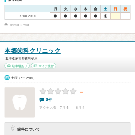
月
火
水
木
金
土
日
祝
09:00-20:00
09:00-17:00
本郷歯科クリニック
北海道茅部郡森町砂原
駐車場あり
マイナ受付
土曜（〜12:00）
－
0件
アクセス数 7月:
6
| 6月:
4
歯科について