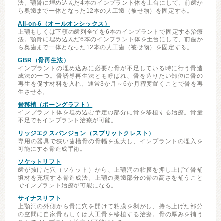
法。顎骨に埋め込んだ4本のインプラント体を土台にして、前歯か
ら奥歯まで一体となった12本の人工歯（被せ物）を固定する。
All-on-6（オールオンシックス）
上顎もしくは下顎の歯列全てを6本のインプラントで固定する治療
法。顎骨に埋め込んだ6本のインプラント体を土台にして、前歯か
ら奥歯まで一体となった12本の人工歯（被せ物）を固定する。
GBR（骨再生法）
インプラントの埋め込みに必要な骨が不足している時に行う骨造
成法の一つ。骨誘導再生法とも呼ばれ、骨を造りたい部位に骨の
再生を促す材料を入れ、通常3か月～6か月程度置くことで骨を再
生させる。
骨移植（ボーングラフト）
インプラント体を埋め込む予定の部分に骨を移植する治療。骨量
不足でもインプラント治療が可能。
リッジエクスパンジョン（スプリットクレスト）
専用の器具で狭い歯槽骨の骨幅を拡大し、インプラントの埋入を
可能にする骨造成手術。
ソケットリフト
歯が抜けた穴（ソケット）から、上顎洞の粘膜を押し上げて骨補
填材を充填する骨造成法。上顎の奥歯部分の骨の高さを補うこと
でインプラント治療が可能になる。
サイナスリフト
上顎洞の外側から骨に穴を開けて粘膜を剥がし、持ち上げた部分
の空間に自家骨もしくは人工骨を移植する治療。骨の厚みを補う