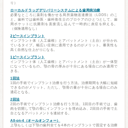
り）
ローカルドラッグデリバリーシステムによる歯周病治療
必要なところに薬剤を働かせる局所薬物送達療法（LDDS）のこ
と。歯科では歯科医・歯科衛生士のプロケアのひとつとして、歯
周ポケットに抗菌剤を直接流し込んで一時的に炎症を抑える。
（保険適用なし）
2ピースインプラント
インプラント体（人工歯根）とアバットメント（土台）が分かれ
ているタイプ。幅広い症例に適用できるのがメリット。審美性も
高く自然な仕上がりになる。
1ピースインプラント
インプラント体（人工歯根）とアバットメント（土台）が一体型
になっているもの。顎の骨の厚みが十分にある場合にのみ適用で
きる。
1回法
1回の手術でインプラント治療を行う方法。治療期間を大幅に短縮
できるのがメリット。ただし、顎骨の量が十分にある場合にのみ
適応となる。
2回法
2回の手術でインプラント治療を行う方法。1回目の手術では、歯
肉を切開して顎の骨にインプラントを埋め込み、2回目の手術で土
台となるアバットメントを連結する。
All-on-4（オールオンフォー）
上顎もしくは下顎の歯列全てを4本のインプラントで固定する治療