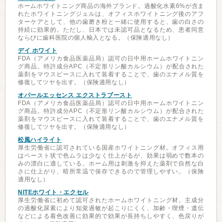
ホームホワイトニング商品の海外ブランド。過酸化水素6%が含ま
れたホワイトニングジェルは、オフィスホワイトニング後のアフ
ターケアとして、他の歯磨き粉と一緒に使用すると、歯の白さの
持続に効果的。ただし、日本では未認可品となるため、患者同意
ならびに歯科医院の個人輸入となる。（保険適用なし）
デイ ホワイト
FDA（アメリカ食品医薬品局）認可の日中用ホームホワイトニン
グ商品。特許成分APC（不定形リン酸カルシウム）が配合された
薬剤をマウスピースに入れて装着することで、歯のエナメル質を
修復してツヤを出す。（保険適用なし）
オパールエッセンス エクストラブースト
FDA（アメリカ食品医薬品局）認可の日中用ホームホワイトニン
グ商品。特許成分APC（不定形リン酸カルシウム）が配合された
薬剤をマウスピースに入れて装着することで、歯のエナメル質を
修復してツヤを出す。（保険適用なし）
松風ハイライト
厚生労働省に認可されている国産ホワイトニング材。オフィス用
はペースト状で色ムラは少なく仕上がるが、効果は弱めで数本の
みの漂白に適している。ホーム用は刺激を抑えた薬剤で自然な白
さに仕上がり、暗所常温で保存できるので管理しやすい。（保険
適用なし）
NITEホワイト・エクセル
厚生労働省に初めて認可されたホームホワイトニング材。主成分
の過酸化尿素により知覚過敏が起こりにくく、加齢・喫煙・遺伝
などによる着色改善に効果的で効果が長持ちしやすく、色戻りが