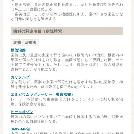
・矯正治療：専用の矯正器具を装着し、乱れた歯並びや噛み合わ
せを正しい位置に整える
・審美治療：しっかり噛める機能性に加え、歯の白さや歯並びな
ど口元の美しさを追求する
歯科の関連項目（病院検索）
診療・治療法
根管治療
歯髄に及ぶ重度の虫歯で行う歯の根（根管内）の治療。根管内の
細菌や傷んだ神経を取り除き、無菌状態にして密閉した後、土台
を建てて被せ物をする。それにより、抜歯を回避し、歯の機能を
維持することが可能になる。
カリソルブ
歯を削らず、薬剤で虫歯の部分だけを溶かす無痛の虫歯治療。神
経を残せるため、歯の強度を保てるのがメリット。
エルビウムヤグレーザー（虫歯治療）
レーザーを照射して虫歯部分だけをピンポイントに削り取る治
療。保険診療が可能。
ヒールオゾン
殺菌力の高いオゾンを用いて虫歯菌を殺菌する虫歯治療。保険適
用外のため自費診療となる。
3Mix-MP法