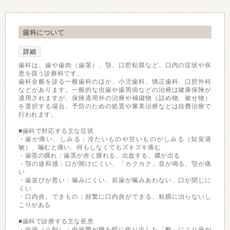
歯科について
詳細
歯科は、歯や歯肉（歯茎）、顎、口腔粘膜など、口内の症状や疾
患を扱う診療科です。
歯科全般を診る一般歯科のほか、小児歯科、矯正歯科、口腔外科
などがあります。一般的な虫歯や歯周病などの治療は健康保険が
適用されますが、保険適用外の治療や補綴物（詰め物、被せ物）
を選択する場合、予防のための処置や審美治療などは自費治療で
行われます。
■歯科で対応する主な症状
・歯が痛い、しみる：冷たいものや甘いものがしみる（知覚過
敏）、噛むと痛い、何もしなくてもズキズキ痛む
・歯茎の腫れ：歯茎が赤く腫れる、出血する、膿が出る
・顎の違和感：口が開けにくい、「カクカク」音が鳴る、顎が痛
い
・歯並びが悪い：噛みにくい、前歯が噛みあわない、口が閉じに
くい
・口内炎、できもの：頻繁に口内炎ができる、粘膜に治らないし
こりがある
■歯科で診療する主な疾患
・虫歯（う蝕）：虫歯菌が糖を餌に作り出した「酸」により歯が