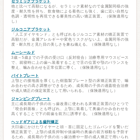
セラミックブラケット
他と比べて高額になるが、セラミック素材なので金属製同様の強
度・耐久性を持ち、飲食物による着色にも強く、歯に近い自然な
色調・透明性を再現できる審美性の高い矯正装置。（保険適用な
し）
ジルコニアブラケット
「人工ダイヤモンド」とも呼ばれるジルコニア素材の矯正装置で
高額だが、金属アレルギーや変色リスクがない上、金属同等の強
度・耐久性と見た目の美しさを兼ね備える。（保険適用なし）
ムーシールド
3歳～5歳までの子供の受け口（反対咬合）治療専用マウスピース
で、就寝時に上の歯へ装着することで舌の位置や顎のバランスを
整え、噛み合わせを正常位置に導く。（保険適用なし）
バイトプレート
上顎との接地面を厚くした樹脂製プレート型の床矯正装置で、噛
み合わせの高さ調整ができるため、成長期の子供の過蓋咬合治療
や成人矯正の保定装置として用いられる。（保険適用なし）
ジャンピングプレート
主に成長期の子供の出っ歯改善に使われる床矯正装置のひとつで
「咬合斜面板」とも呼ばれ、上顎に装着して奥歯のかみ合わせを
高くすることで下の前歯を前方に誘導する。（保険適用なし）
ヘッドギアによる歯列矯正
大臼歯にかけたワイヤーと頭・首に固定したゴムバンドを繋いだ
矯正装置で、上顎の成長抑制や抜歯時の奥歯の前方移動を予防す
るため、成長期の子供の出っ歯治療や一部の成人矯正で用いられ