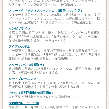
ト」のひとつで、目立ちにくい半透明のセラミック素材からでき
たスライドクリップ型ブラケット。（保険適用なし）
スマートクリップ（ソルベンタム：旧3Mヘルスケア）
ワイヤーを固定せず、弱い力で効果的に歯を動かす「セルフライ
ゲーションブラケット」のひとつだが、必要に応じてワイヤー固
定も可能な金属製のクリップ型ブラケット。（保険適用なし）
インビザライン
幅広い症例に適応できる、薄くて透明なマウスピース型矯正装
置。1日20時間以上装着して、1週間前後でマウスピースを交換し
ながら歯を移動させる。（保険適用なし）
アクアシステム
プチ矯正とも呼ばれる、軽度の不正咬合に対する部分矯正用のマ
ウスピース型矯正装置。1日20時間以上装着して、約2～5週間で
交換しながら歯を移動させる。（保険適用なし）
スケーリング（歯石取り）
歯の表面に形成された歯石やバイオフィルム（細菌が形成する薄
い膜）を専用の器具で除去する処置。
ルートプレーニング
歯茎の中（歯周ポケット）に蓄積した歯石やバイオフィルム（細
菌が形成する薄い膜）を専用の器具で除去する治療。
PMTC（専門的機械的歯面掃除）
歯科医院で専門家が行う徹底した歯面清掃のこと。
歯周病のレーザー治療
歯科用レーザーを用いた低侵襲な治療法で、患部にのみ作用して