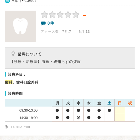
土曜（〜13:00）
－
0件
アクセス数 7月:
7
| 6月:
13
歯科について
【診療・治療法】
虫歯・親知らずの抜歯
診療科目：
歯科
、歯科口腔外科
診療時間
月
火
水
木
金
土
日
祝
09:30-13:00
14:30-19:00
14:30-17:00