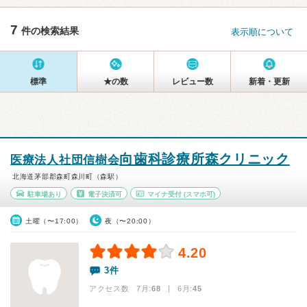
7
件の検索結果
表示順について
標準
★の数
レビュー数
新着・更新
向歯科診療所森クリニック
医療法人社団信樹会
北海道茅部郡森町森川町（森駅）
駐車場あり
電子決済可
マイナ受付
(スマホ可)
土曜（〜17:00）
夜（〜20:00）
4.20
3件
アクセス数 7月:
68
| 6月:
45