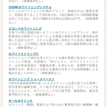
少ない。（保険適用なし）
ZOOM!ホワイトニングシステム
オフィスホワイトニングの海外ブランド。前歯を中心に薬剤を塗
り、光源を当てることで活性化され、1回の施術で3～6段階程度歯
を白くできるが、白さの調節や1本単位の漂白は不可。（保険適用
なし）
ビヨンドホワイトニング
日本での導入実績の多いオフィスホワイトニングブランド。特許
取得済みの特殊フィルターによる過度の発熱や有害な紫外線を抑
制した設計なので、エナメル質の薄い日本人でも安全に施術を受
けられる。上下同時に照射可能なので、1回の施術時間が短く済
む。（保険適用なし）
ホワイトストリップス
ホワイトニング成分を含んだシートを歯の表面に貼るホームホワ
イトニング商品。代表格の「3Dクレスト ホワイトストリップ
ス」は日本未承認の「過酸化水素」を含むため、短時間で効果を
発揮するが、欧米人とは異なる歯質の日本人では知覚過敏による
痛みが起こりやすい。（保険適用なし）
ホワイトニング トゥースペースト
100%天然由来原料を使ったスタイリッシュな見た目で人工香料一
切不使用の歯磨き粉。ナノ粒子が含まれるので、ブラッシングを
することにより、ホワイトニングや口臭予防、歯垢除去、歯石沈
着予防ができる。（保険適用なし）
オールセラミック
セラミック（陶器）素材だけで作られた審美性の高い補綴物（被