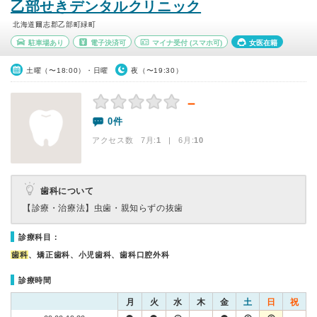
乙部せきデンタルクリニック
北海道爾志郡乙部町緑町
駐車場あり
電子決済可
マイナ受付
(スマホ可)
女医在籍
土曜（〜18:00）・日曜
夜（〜19:30）
－
0件
アクセス数 7月:
1
| 6月:
10
歯科について
【診療・治療法】
虫歯・親知らずの抜歯
診療科目：
歯科
、矯正歯科、小児歯科、歯科口腔外科
診療時間
月
火
水
木
金
土
日
祝