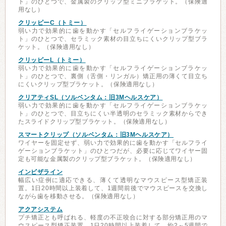
ト」のひとつで、金属製のクリップ型ミニブラケット。（保険適
用なし）
クリッピーC（トミー）
弱い力で効果的に歯を動かす「セルフライゲーションブラケッ
ト」のひとつで、セラミック素材の目立ちにくいクリップ型ブラ
ケット。（保険適用なし）
クリッピーL（トミー）
弱い力で効果的に歯を動かす「セルフライゲーションブラケッ
ト」のひとつで、裏側（舌側・リンガル）矯正用の薄くて目立ち
にくいクリップ型ブラケット。（保険適用なし）
クリアティSL（ソルベンタム：旧3Mヘルスケア）
弱い力で効果的に歯を動かす「セルフライゲーションブラケッ
ト」のひとつで、目立ちにくい半透明のセラミック素材からでき
たスライドクリップ型ブラケット。（保険適用なし）
スマートクリップ（ソルベンタム：旧3Mヘルスケア）
ワイヤーを固定せず、弱い力で効果的に歯を動かす「セルフライ
ゲーションブラケット」のひとつだが、必要に応じてワイヤー固
定も可能な金属製のクリップ型ブラケット。（保険適用なし）
インビザライン
幅広い症例に適応できる、薄くて透明なマウスピース型矯正装
置。1日20時間以上装着して、1週間前後でマウスピースを交換し
ながら歯を移動させる。（保険適用なし）
アクアシステム
プチ矯正とも呼ばれる、軽度の不正咬合に対する部分矯正用のマ
ウスピース型矯正装置。1日20時間以上装着して、約2～5週間で