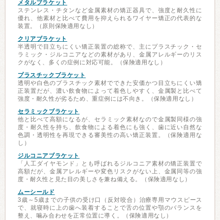
メタルブラケット
ステンレス・チタンなど金属素材の矯正器具で、強度と耐久性に
優れ、他素材と比べて費用を抑えられるワイヤー矯正の代表的な
装置。（原則保険適用なし）
クリアブラケット
半透明で目立ちにくい矯正装置の総称で、主にプラスチック・セ
ラミック・ジルコニアなどの素材があり、金属アレルギーのリス
クがなく、多くの症例に対応可能。（保険適用なし）
プラスチックブラケット
透明や白色のプラスチック素材でできた安価かつ目立ちにくい矯
正装置だが、濃い飲食物によって着色しやすく、金属製と比べて
強度・耐久性が劣るため、重症例には不向き。（保険適用なし）
セラミックブラケット
他と比べて高額になるが、セラミック素材なので金属製同様の強
度・耐久性を持ち、飲食物による着色にも強く、歯に近い自然な
色調・透明性を再現できる審美性の高い矯正装置。（保険適用な
し）
ジルコニアブラケット
「人工ダイヤモンド」とも呼ばれるジルコニア素材の矯正装置で
高額だが、金属アレルギーや変色リスクがない上、金属同等の強
度・耐久性と見た目の美しさを兼ね備える。（保険適用なし）
ムーシールド
3歳～5歳までの子供の受け口（反対咬合）治療専用マウスピース
で、就寝時に上の歯へ装着することで舌の位置や顎のバランスを
整え、噛み合わせを正常位置に導く。（保険適用なし）