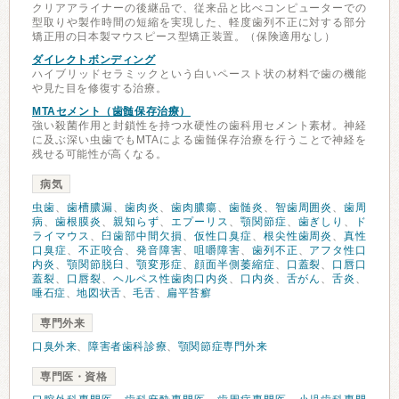
クリアアライナーの後継品で、従来品と比べコンピューターでの
型取りや製作時間の短縮を実現した、軽度歯列不正に対する部分
矯正用の日本製マウスピース型矯正装置。（保険適用なし）
ダイレクトボンディング
ハイブリッドセラミックという白いペースト状の材料で歯の機能
や見た目を修復する治療。
MTAセメント（歯髄保存治療）
強い殺菌作用と封鎖性を持つ水硬性の歯科用セメント素材。神経
に及ぶ深い虫歯でもMTAによる歯髄保存治療を行うことで神経を
残せる可能性が高くなる。
病気
虫歯
、
歯槽膿漏
、
歯肉炎
、
歯肉膿瘍
、
歯髄炎
、
智歯周囲炎
、
歯周
病
、
歯根膜炎
、
親知らず
、
エプーリス
、
顎関節症
、
歯ぎしり
、
ド
ライマウス
、
臼歯部中間欠損
、
仮性口臭症
、
根尖性歯周炎
、
真性
口臭症
、
不正咬合
、
発音障害
、
咀嚼障害
、
歯列不正
、
アフタ性口
内炎
、
顎関節脱臼
、
顎変形症
、
顔面半側萎縮症
、
口蓋裂
、
口唇口
蓋裂
、
口唇裂
、
ヘルペス性歯肉口内炎
、
口内炎
、
舌がん
、
舌炎
、
唾石症
、
地図状舌
、
毛舌
、
扁平苔癬
専門外来
口臭外来
、
障害者歯科診療
、
顎関節症専門外来
専門医・資格