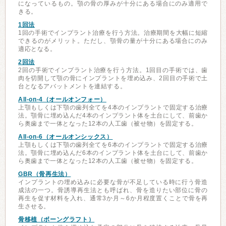
になっているもの。顎の骨の厚みが十分にある場合にのみ適用で
きる。
1回法
1回の手術でインプラント治療を行う方法。治療期間を大幅に短縮
できるのがメリット。ただし、顎骨の量が十分にある場合にのみ
適応となる。
2回法
2回の手術でインプラント治療を行う方法。1回目の手術では、歯
肉を切開して顎の骨にインプラントを埋め込み、2回目の手術で土
台となるアバットメントを連結する。
All-on-4（オールオンフォー）
上顎もしくは下顎の歯列全てを4本のインプラントで固定する治療
法。顎骨に埋め込んだ4本のインプラント体を土台にして、前歯か
ら奥歯まで一体となった12本の人工歯（被せ物）を固定する。
All-on-6（オールオンシックス）
上顎もしくは下顎の歯列全てを6本のインプラントで固定する治療
法。顎骨に埋め込んだ6本のインプラント体を土台にして、前歯か
ら奥歯まで一体となった12本の人工歯（被せ物）を固定する。
GBR（骨再生法）
インプラントの埋め込みに必要な骨が不足している時に行う骨造
成法の一つ。骨誘導再生法とも呼ばれ、骨を造りたい部位に骨の
再生を促す材料を入れ、通常3か月～6か月程度置くことで骨を再
生させる。
骨移植（ボーングラフト）