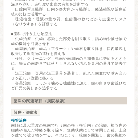
深さを測り、進行度や出血の有無を診断する
・口腔内写真撮影：口内を多方向から撮影し、経過確認や治療前
後の比較に活用する
・唾液検査：唾液の量や質、虫歯菌の数などから虫歯のリスク
（なりやすさ）を評価する
■歯科で行う主な治療法
・虫歯治療：虫歯に感染した部分を削り取り、詰め物や被せ物で
歯の機能を回復させる
・歯周病治療：歯垢（プラーク）や歯石を取り除き、口内環境を
改善して歯周病の進行を抑える
・検診、クリーニング：虫歯や歯周病の早期発見に努めるととも
に、毎日の歯磨きでは落としきれない汚れを専用の器具で除去す
る
・矯正治療：専用の矯正器具を装着し、乱れた歯並びや噛み合わ
せを正しい位置に整える
・審美治療：しっかり噛める機能性に加え、歯の白さや歯並びな
ど口元の美しさを追求する
歯科の関連項目（病院検索）
診療・治療法
根管治療
歯髄に及ぶ重度の虫歯で行う歯の根（根管内）の治療。根管内の
細菌や傷んだ神経を取り除き、無菌状態にして密閉した後、土台
を建てて被せ物をする。それにより、抜歯を回避し、歯の機能を