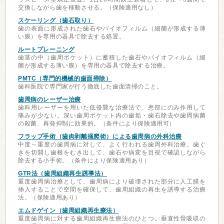
交換しながら歯を移動させる。（保険適用なし）
スケーリング（歯石取り）
歯の表面に形成された歯石やバイオフィルム（細菌が形成する薄
い膜）を専用の器具で除去する処置。
ルートプレーニング
歯茎の中（歯周ポケット）に蓄積した歯石やバイオフィルム（細
菌が形成する薄い膜）を専用の器具で除去する治療。
PMTC（専門的機械的歯面掃除）
歯科医院で専門家が行う徹底した歯面清掃のこと。
歯周病のレーザー治療
歯科用レーザーを用いた低侵襲な治療法で、患部にのみ作用して
痛みが少ない。深い歯周ポケット内の歯垢・歯石除去や歯周病菌
の殺菌、再発抑制に効果的。（条件により保険適用可）
フラップ手術（歯肉剥離掻爬術）による歯周病の外科治療
中度～重度の歯周病に対して、よく行われる歯周外科治療。歯ぐ
きを切開し歯根をむき出して、歯石や病変を目視で確認しながら
除去する小手術。（条件により保険適用あり）
GTR法（歯周組織再生誘導法）
重度歯周病治療として、歯周病により破壊された部分に人工膜を
挿入することで空間を確保して、歯周組織の再生を誘導する治療
法。（保険適用あり）
エムドゲイン（歯周組織再生療法）
重度歯周病に対する歯周組織再生療法のひとつ。垂直性骨吸収の