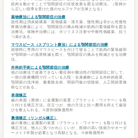
筋肉を動かすことで顎関節症の症状改善を図る治療法。（医師か
ら正しい指導を受けた後のセルフケアが主体となる）
薬物療法による顎関節症の治療
急性期は消炎鎮痛薬・筋弛緩薬・漢方薬、慢性期は非がん性慢性
疼痛治療薬により、顎関節症の痛み軽減や筋肉の緊張緩和を図る
治療法。保険外治療には、ボツリヌス注射や中枢性弛緩薬、抗う
つ薬がある。
マウスピース（スプリント療法）による顎関節症の治療
就寝時に専用のマウスピースを付けて寝ることで筋肉の緊張緩和
や顎関節への負荷軽減を図り、顎関節症の痛みを軽減させる治療
法。
外科的手術による顎関節症の治療
他の治療法で改善できない重症例や難治性の顎関節症に対して、
一部の医療機関で行っている入院・全身麻酔による外科的処置。
顎関節の洗浄術、癒着除去術、関節円板の切除術、人工関節置換
術などがある。
表側矯正
歯の表面（唇側）に金属製の装置（ブラケット・ワイヤー）を取
り付ける矯正方法。目立つが、他の方法と比べ費用を抑えて歯並
びを整えられる。※原則保険適用外
裏側矯正（リンガル矯正）
歯の裏側に金属製の装置（ブラケット・ワイヤー）を取り付ける
矯正方法。他人に気づかれにくいが、医師の高い技術力やオーダ
ーメイド作製が必要となり高額となる。※保険適用外