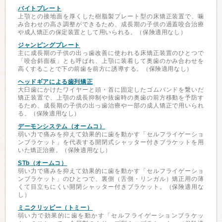
バイトプレート
上顎との接地面を厚くした樹脂製プレート型の床矯正装置で、噛
み合わせの高さ調整ができるため、成長期の子供の過蓋咬合治療
や成人矯正の保定装置として用いられる。（保険適用なし）
ジャンピングプレート
主に成長期の子供の出っ歯改善に使われる床矯正装置のひとつで
「咬合斜面板」とも呼ばれ、上顎に装着して奥歯のかみ合わせを
高くすることで下の前歯を前方に誘導する。（保険適用なし）
ヘッドギアによる歯列矯正
大臼歯にかけたワイヤーと頭・首に固定したゴムバンドを繋いだ
矯正装置で、上顎の成長抑制や抜歯時の奥歯の前方移動を予防す
るため、成長期の子供の出っ歯治療や一部の成人矯正で用いられ
る。（保険適用なし）
デーモンシステム（オームコ）
弱い力で痛みを抑えて効果的に歯を動かす「セルフライゲーショ
ンブラケット」を代表する開閉式シャッター付きブラケットを用
いた矯正治療。（保険適用なし）
STb（オームコ）
弱い力で痛みを抑えて効果的に歯を動かす「セルフライゲーショ
ンブラケット」のひとつで、裏側（舌側・リンガル）矯正用の薄
くて目立ちにくい開閉シャッター付きブラケット。（保険適用な
し）
ミニクリッピー（トミー）
弱い力で効果的に歯を動かす「セルフライゲーションブラケッ