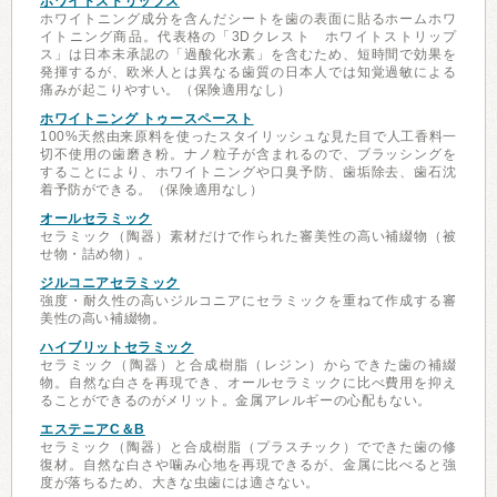
ホワイトストリップス
ホワイトニング成分を含んだシートを歯の表面に貼るホームホワ
イトニング商品。代表格の「3Dクレスト ホワイトストリップ
ス」は日本未承認の「過酸化水素」を含むため、短時間で効果を
発揮するが、欧米人とは異なる歯質の日本人では知覚過敏による
痛みが起こりやすい。（保険適用なし）
ホワイトニング トゥースペースト
100%天然由来原料を使ったスタイリッシュな見た目で人工香料一
切不使用の歯磨き粉。ナノ粒子が含まれるので、ブラッシングを
することにより、ホワイトニングや口臭予防、歯垢除去、歯石沈
着予防ができる。（保険適用なし）
オールセラミック
セラミック（陶器）素材だけで作られた審美性の高い補綴物（被
せ物・詰め物）。
ジルコニアセラミック
強度・耐久性の高いジルコニアにセラミックを重ねて作成する審
美性の高い補綴物。
ハイブリットセラミック
セラミック（陶器）と合成樹脂（レジン）からできた歯の補綴
物。自然な白さを再現でき、オールセラミックに比べ費用を抑え
ることができるのがメリット。金属アレルギーの心配もない。
エステニアC＆B
セラミック（陶器）と合成樹脂（プラスチック）でできた歯の修
復材。自然な白さや噛み心地を再現できるが、金属に比べると強
度が落ちるため、大きな虫歯には適さない。