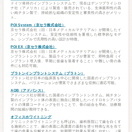
ドイツ発祥のインプラントシステムで、現在はデンツプライシロ
ナ社（アメリカ）により製造・販売されている。生体親和性の高
い純チタン製で、持続的な組織の安定性と審美性の高さがメリッ
ト。
POI System（京セラ株式会社）
京セラ株式会社（旧：日本メディカルマテリアル）が開発したイ
ンプラントシステム。安定性や信頼性を重視した標準的なモデ
ル。シンプルで汎用性の高い設計が特徴。
POI EX（京セラ株式会社）
京セラ株式会社（旧：日本メディカルマテリアル）が開発したイ
ンプラントシステム。製品ラインナップが豊富で、即時負荷（イ
ンプラント埋入後、早期に仮歯を装着すること）や難しい骨の条
件にも対応可能。
プラトンインプラントシステム（プラトン）
プラトン社が日本の臨床医を中心に開発した国産のインプラント
システム。バリエーションが豊富でさまざまな症例に適応可能。
AQB（アドバンス）
アドバンス社が開発した国産のインプラントシステム。純チタン
製のインプラント体の表面に独自に開発したハイドロキシアパタ
イトの薄膜コーティングを行うことで、骨の結合を早め、治療期
間の短縮が期待できる。
オフィスホワイトニング
クリニックホワイトニングとも呼ばれ、歯科医院にて歯を白くす
る施術のことで、歯の表面に高濃度の薬剤を塗り特殊な光を当て
て歯の色素を分解するため、短期間で効果を実感しやすい。（保