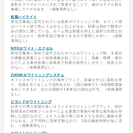
薬剤をマウスピースに入れて装着することで、歯のエナメル質を
修復してツヤを出す。（保険適用なし）
松風ハイライト
厚生労働省に認可されている国産ホワイトニング材。オフィス用
はペースト状で色ムラは少なく仕上がるが、効果は弱めで数本の
みの漂白に適している。ホーム用は刺激を抑えた薬剤で自然な白
さに仕上がり、暗所常温で保存できるので管理しやすい。（保険
適用なし）
NITEホワイト・エクセル
厚生労働省に初めて認可されたホームホワイトニング材。主成分
の過酸化尿素により知覚過敏が起こりにくく、加齢・喫煙・遺伝
などによる着色改善に効果的で効果が長持ちしやすく、色戻りが
少ない。（保険適用なし）
ZOOM!ホワイトニングシステム
オフィスホワイトニングの海外ブランド。前歯を中心に薬剤を塗
り、光源を当てることで活性化され、1回の施術で3～6段階程度歯
を白くできるが、白さの調節や1本単位の漂白は不可。（保険適用
なし）
ビヨンドホワイトニング
日本での導入実績の多いオフィスホワイトニングブランド。特許
取得済みの特殊フィルターによる過度の発熱や有害な紫外線を抑
制した設計なので、エナメル質の薄い日本人でも安全に施術を受
けられる。上下同時に照射可能なので、1回の施術時間が短く済
む。（保険適用なし）