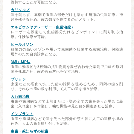
維持することが可能になる。
カリソルブ
歯を削らず、薬剤で虫歯の部分だけを溶かす無痛の虫歯治療。神
経を残せるため、歯の強度を保てるのがメリット。
エルビウムヤグレーザー（虫歯治療）
レーザーを照射して虫歯部分だけをピンポイントに削り取る治
療。保険診療が可能。
ヒールオゾン
殺菌力の高いオゾンを用いて虫歯菌を殺菌する虫歯治療。保険適
用外のため自費診療となる。
3Mix-MP法
虫歯に効果的な3種類の抗生物質を混ぜ合わせた薬剤で虫歯の原因
菌を死滅させ、歯の再石灰化を促す治療。
ブリッジ
虫歯などの理由で失った歯の隙間を埋めるため、両隣の歯を削
り、それらの歯の根を利用して人工の歯を補う治療。
入れ歯治療
虫歯や歯周病などで上顎または下顎の全ての歯を失った場合に義
歯（入れ歯）を作製し、噛む機能や見た目を回復させる治療。
インプラント
虫歯や歯周病などで歯を失った部分の顎の骨に人工の歯根を埋め
込み、人工の歯を取り付ける治療。
虫歯・親知らずの抜歯