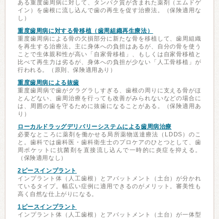
ある重度歯周病に対して、タンパク質が含まれた薬剤（エムドゲ
イン）を歯根に流し込んで歯の再生を促す治療法。（保険適用な
し）
重度歯周病に対する骨移植（歯周組織再生療法）
重度歯周病による骨の欠損部分に新たな骨を移植して、歯周組織
を再生する治療法。主に身体への負担はあるが、自分の骨を使う
ことで生体親和性が高い「自家骨移植」、もしくは自家骨移植と
比べて再生力は劣るが、身体への負担が少ない「人工骨移植」が
行われる。（原則、保険適用あり）
重度歯周病による抜歯
重度歯周病で歯がグラグラしすぎる、歯根の周りに支える骨がほ
とんどない、歯周治療を行っても改善がみられないなどの場合に
は、周囲の歯を守るために抜歯になることがある。（保険適用あ
り）
ローカルドラッグデリバリーシステムによる歯周病治療
必要なところに薬剤を働かせる局所薬物送達療法（LDDS）のこ
と。歯科では歯科医・歯科衛生士のプロケアのひとつとして、歯
周ポケットに抗菌剤を直接流し込んで一時的に炎症を抑える。
（保険適用なし）
2ピースインプラント
インプラント体（人工歯根）とアバットメント（土台）が分かれ
ているタイプ。幅広い症例に適用できるのがメリット。審美性も
高く自然な仕上がりになる。
1ピースインプラント
インプラント体（人工歯根）とアバットメント（土台）が一体型