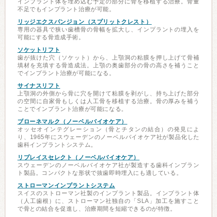
インプラント体を埋め込む予定の部分に骨を移植する治療。骨量
不足でもインプラント治療が可能。
リッジエクスパンジョン（スプリットクレスト）
専用の器具で狭い歯槽骨の骨幅を拡大し、インプラントの埋入を
可能にする骨造成手術。
ソケットリフト
歯が抜けた穴（ソケット）から、上顎洞の粘膜を押し上げて骨補
填材を充填する骨造成法。上顎の奥歯部分の骨の高さを補うこと
でインプラント治療が可能になる。
サイナスリフト
上顎洞の外側から骨に穴を開けて粘膜を剥がし、持ち上げた部分
の空間に自家骨もしくは人工骨を移植する治療。骨の厚みを補う
ことでインプラント治療が可能になる。
ブローネマルク（ノーベルバイオケア）
オッセオインテグレーション（骨とチタンの結合）の発見によ
り、1965年にスウェーデンのノーベルバイオケア社が製品化した
歯科インプラントシステム。
リプレイスセレクト（ノーベルバイオケア）
スウェーデンのノーベルバイオケア社が製造する歯科インプラン
ト製品。コンパクトな形状で抜歯即時埋入にも適している。
ストローマンインプラントシステム
スイスのストローマン社製のインプラント製品。インプラント体
（人工歯根）に、ストローマン社独自の「SLA」加工を施すこと
で骨との結合を促進し、治療期間を短縮できるのが特徴。