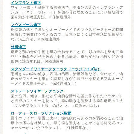
インプラント矯正
ワイヤー矯正と併用する治療法で、チタン合金のインプラントア
ンカー（ネジ・プレート）を顎の骨に埋めることにより短期間で
歯を動かす矯正方法。※保険適用外
マウスピース矯正
樹脂製の薄くて透明なオーダーメイドのマウスピースを一定時間
装着して歯並びを整えるので、目立ちにくく日常生活に影響が少
ない矯正方法。※保険適用外
外科矯正
矯正と顎の骨の手術を組み合わせることで、顔の歪みを整えて歯
並び・噛み合わせを改善させる治療法。※顎変形症治療など適用
条件に該当すれば、保険適用可
スタンダードワイヤーテクニック（エッジワイズ法）
患者さんの歯の傾き、表面の凸凹、治療段階などに合わせて、矯
正医がワイヤーを細かく調整しながら歯並びを整えるフルオーダ
ーメイドの矯正手法。（保険適用なし）
ストレートワイヤーテクニック
歯の凸凹、傾き、形など平均的な情報を基に作られたブラケット
と既成のワイヤーを使って、歯の動きを調整する歯科矯正の手法
「マルチブラケット法」のひとつ。（保険適用なし）
ローフォースローフリクション装置
従来のワイヤー装置と比べ、歯根膜に与える力を弱めることで治
療中の痛みを軽減して、早く歯を整えることができる開閉式のシ
ャッターがついたブラケット。（保険適用なし）