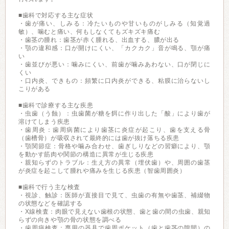
■歯科で対応する主な症状
・歯が痛い、しみる：冷たいものや甘いものがしみる（知覚過
敏）、噛むと痛い、何もしなくてもズキズキ痛む
・歯茎の腫れ：歯茎が赤く腫れる、出血する、膿が出る
・顎の違和感：口が開けにくい、「カクカク」音が鳴る、顎が痛
い
・歯並びが悪い：噛みにくい、前歯が噛みあわない、口が閉じに
くい
・口内炎、できもの：頻繁に口内炎ができる、粘膜に治らないし
こりがある
■歯科で診療する主な疾患
・虫歯（う蝕）：虫歯菌が糖を餌に作り出した「酸」により歯が
溶けてしまう疾患
・歯周炎：歯周病菌により歯茎に炎症が起こり、歯を支える骨
（歯槽骨）が吸収されて最終的には歯が抜け落ちる疾患
・顎関節症：骨格や噛み合わせ、歯ぎしりなどの習癖により、顎
を動かす筋肉や関節の構造に異常が生じる疾患
・親知らずのトラブル：生え方の異常（埋伏歯）や、周囲の歯茎
が炎症を起こして腫れや痛みを生じる疾患（智歯周囲炎）
■歯科で行う主な検査
・視診、触診：医師が直接目で見て、虫歯の有無や歯茎、補綴物
の状態などを確認する
・X線検査：肉眼で見えない歯根の状態、歯と歯の間の虫歯、親知
らずの向きや顎の骨の状態を調べる
・歯周病検査：専用の器具で歯周ポケット（歯と歯茎の隙間）の