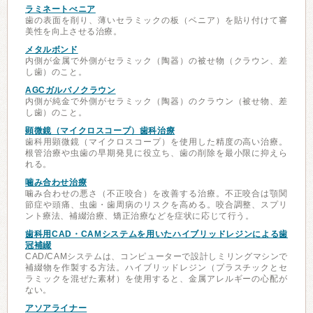
ラミネートべニア
歯の表面を削り、薄いセラミックの板（ベニア）を貼り付けて審
美性を向上させる治療。
メタルボンド
内側が金属で外側がセラミック（陶器）の被せ物（クラウン、差
し歯）のこと。
AGCガルバノクラウン
内側が純金で外側がセラミック（陶器）のクラウン（被せ物、差
し歯）のこと。
顕微鏡（マイクロスコープ）歯科治療
歯科用顕微鏡（マイクロスコープ）を使用した精度の高い治療。
根管治療や虫歯の早期発見に役立ち、歯の削除を最小限に抑えら
れる。
噛み合わせ治療
噛み合わせの悪さ（不正咬合）を改善する治療。不正咬合は顎関
節症や頭痛、虫歯・歯周病のリスクを高める。咬合調整、スプリ
ント療法、補綴治療、矯正治療などを症状に応じて行う。
歯科用CAD・CAMシステムを用いたハイブリッドレジンによる歯
冠補綴
CAD/CAMシステムは、コンピューターで設計しミリングマシンで
補綴物を作製する方法。ハイブリッドレジン（プラスチックとセ
ラミックを混ぜた素材）を使用すると、金属アレルギーの心配が
ない。
アソアライナー