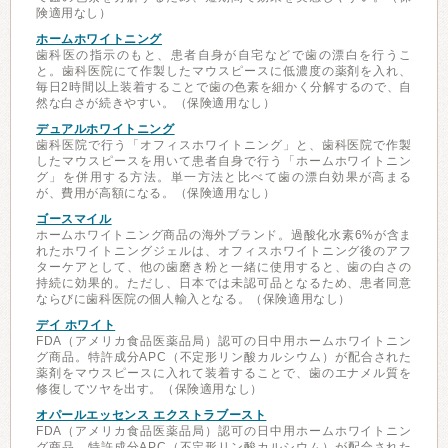
険適用なし）
ホームホワイトニング
歯科医の指示のもと、患者自身が自宅などで歯の漂白を行うこ
と。歯科医院にて作製したマウスピースに低濃度の薬剤を入れ、
毎日2時間以上装着することで歯の色素を細かく分解するので、自
然な白さが続きやすい。（保険適用なし）
デュアルホワイトニング
歯科医院で行う「オフィスホワイトニング」と、歯科医院で作製
したマウスピースを用いて患者自身で行う「ホームホワイトニン
グ」を併用する方法。単一方法と比べて歯の漂白効果が高まる
が、費用が高額になる。（保険適用なし）
ゴースマイル
ホームホワイトニング商品の海外ブランド。過酸化水素6%が含ま
れたホワイトニングジェルは、オフィスホワイトニング後のアフ
ターケアとして、他の歯磨き粉と一緒に使用すると、歯の白さの
持続に効果的。ただし、日本では未認可品となるため、患者同意
ならびに歯科医院の個人輸入となる。（保険適用なし）
デイ ホワイト
FDA（アメリカ食品医薬品局）認可の日中用ホームホワイトニン
グ商品。特許成分APC（不定形リン酸カルシウム）が配合された
薬剤をマウスピースに入れて装着することで、歯のエナメル質を
修復してツヤを出す。（保険適用なし）
オパールエッセンス エクストラブースト
FDA（アメリカ食品医薬品局）認可の日中用ホームホワイトニン
グ商品。特許成分APC（不定形リン酸カルシウム）が配合された