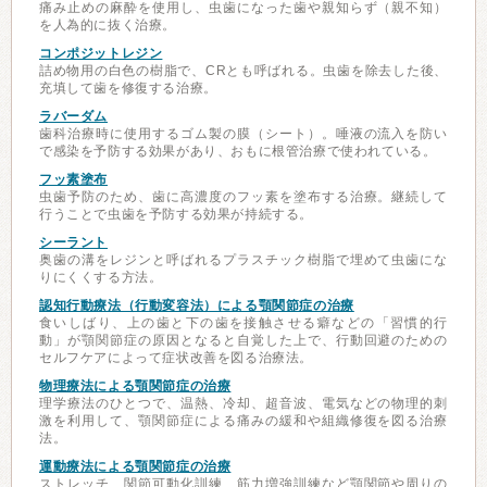
痛み止めの麻酔を使用し、虫歯になった歯や親知らず（親不知）
を人為的に抜く治療。
コンポジットレジン
詰め物用の白色の樹脂で、CRとも呼ばれる。虫歯を除去した後、
充填して歯を修復する治療。
ラバーダム
歯科治療時に使用するゴム製の膜（シート）。唾液の流入を防い
で感染を予防する効果があり、おもに根管治療で使われている。
フッ素塗布
虫歯予防のため、歯に高濃度のフッ素を塗布する治療。継続して
行うことで虫歯を予防する効果が持続する。
シーラント
奥歯の溝をレジンと呼ばれるプラスチック樹脂で埋めて虫歯にな
りにくくする方法。
認知行動療法（行動変容法）による顎関節症の治療
食いしばり、上の歯と下の歯を接触させる癖などの「習慣的行
動」が顎関節症の原因となると自覚した上で、行動回避のための
セルフケアによって症状改善を図る治療法。
物理療法による顎関節症の治療
理学療法のひとつで、温熱、冷却、超音波、電気などの物理的刺
激を利用して、顎関節症による痛みの緩和や組織修復を図る治療
法。
運動療法による顎関節症の治療
ストレッチ、関節可動化訓練、筋力増強訓練など顎関節や周りの