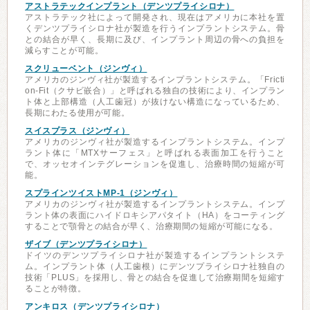
アストラテックインプラント（デンツプライシロナ）
アストラテック社によって開発され、現在はアメリカに本社を置
くデンツプライシロナ社が製造を行うインプラントシステム。骨
との結合が早く、長期に及び、インプラント周辺の骨への負担を
減らすことが可能。
スクリューベント（ジンヴィ）
アメリカのジンヴィ社が製造するインプラントシステム。「Fricti
on-Fit（クサビ嵌合）」と呼ばれる独自の技術により、インプラン
ト体と上部構造（人工歯冠）が抜けない構造になっているため、
長期にわたる使用が可能。
スイスプラス（ジンヴィ）
アメリカのジンヴィ社が製造するインプラントシステム。インプ
ラント体に「MTXサーフェス」と呼ばれる表面加工を行うこと
で、オッセオインテグレーションを促進し、治療時間の短縮が可
能。
スプラインツイストMP-1（ジンヴィ）
アメリカのジンヴィ社が製造するインプラントシステム。インプ
ラント体の表面にハイドロキシアパタイト（HA）をコーティング
することで顎骨との結合が早く、治療期間の短縮が可能になる。
ザイブ（デンツプライシロナ）
ドイツのデンツプライシロナ社が製造するインプラントシステ
ム。インプラント体（人工歯根）にデンツプライシロナ社独自の
技術「PLUS」を採用し、骨との結合を促進して治療期間を短縮す
ることが特徴。
アンキロス（デンツプライシロナ）