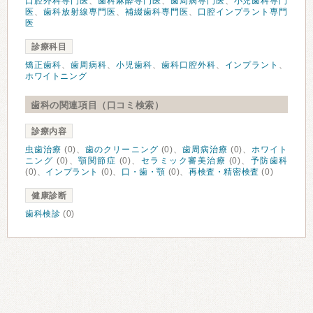
口腔外科専門医
、
歯科麻酔専門医
、
歯周病専門医
、
小児歯科専門
医
、
歯科放射線専門医
、
補綴歯科専門医
、
口腔インプラント専門
医
診療科目
矯正歯科
、
歯周病科
、
小児歯科
、
歯科口腔外科
、
インプラント
、
ホワイトニング
歯科の関連項目（口コミ検索）
診療内容
虫歯治療
(0)、
歯のクリーニング
(0)、
歯周病治療
(0)、
ホワイト
ニング
(0)、
顎関節症
(0)、
セラミック審美治療
(0)、
予防歯科
(0)、
インプラント
(0)、
口・歯・顎
(0)、
再検査・精密検査
(0)
健康診断
歯科検診
(0)