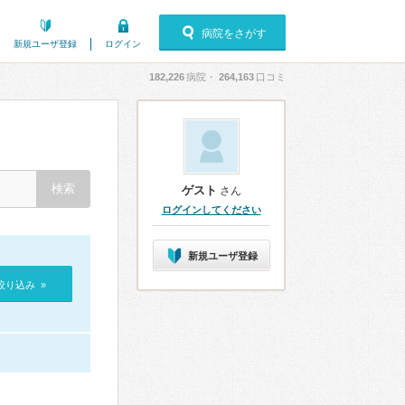
病院をさがす
新規ユーザ登録
ログイン
182,226
病院・
264,163
口コミ
ゲスト
さん
ログインしてください
新規ユーザ登録
絞り込み »