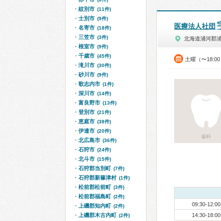
紋別市
(11件)
士別市
(9件)
医療法人社団
名寄市
(18件)
三笠市
(3件)
北海道浦河郡
根室市
(9件)
千歳市
(45件)
土曜（〜18:0
滝川市
(30件)
砂川市
(9件)
歌志内市
(1件)
深川市
(14件)
富良野市
(13件)
登別市
(21件)
恵庭市
(38件)
伊達市
(20件)
歯科
北広島市
(36件)
石狩市
(24件)
北斗市
(15件)
石狩郡当別町
(7件)
石狩郡新篠津村
(1件)
松前郡松前町
(3件)
松前郡福島町
(2件)
09:30-12:00
上磯郡知内町
(2件)
上磯郡木古内町
14:30-18:00
(2件)