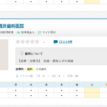
●
●
●
●
●
酒井歯科医院
浦河町堺町東
駐車場あり
マイナ受付
－
口コミ0件
歯科について
【診療・治療法】
虫歯・親知らずの抜歯
診療科：
歯科
、小児歯科
アクセス数 7月：
2
| 6月：
9
| 年間：
36
月
火
水
木
金
土
●
●
●
●
●
●
●
●
●
●