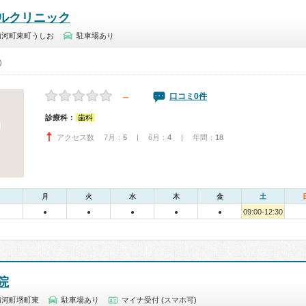
ルクリニック
浦河町東町うしお
駐車場あり
0）
－
口コミ0件
診療科：
歯科
アクセス数 7月：
5
| 6月：
4
| 年間：
18
月
火
水
木
金
土
09:00-12:30
●
●
●
●
●
院
浦河町堺町東
駐車場あり
マイナ受付 (スマホ可)