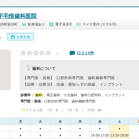
宇毛悟歯科医院
浦河町荻伏町
駐車場あり
電子決済可
マイナ受付 (スマホ可)
女医在籍
0）
－
口コミ0件
歯科について
【専門医・資格】
口腔外科専門医、歯科麻酔専門医
【診療・治療法】
虫歯・親知らずの抜歯、インプラント
診療科：
歯科
、矯正歯科、小児歯科、歯科口腔外科、インプラント
専門医・資格：
口腔外科専門医、歯科麻酔専門医
アクセス数 7月：
6
| 6月：
6
| 年間：
54
月
火
水
木
金
土
●
●
●
●
●
●
14:30-17:00
13:30-18:00
●
●
●
●