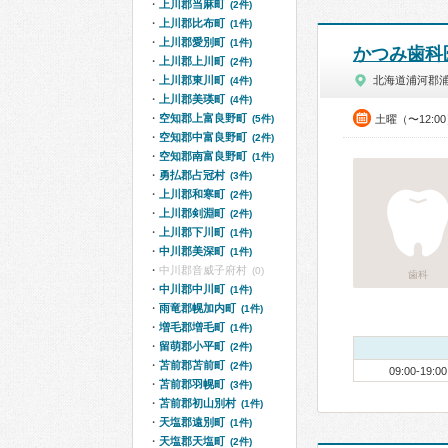
上川郡当麻町
(2件)
上川郡比布町
(1件)
上川郡愛別町
(1件)
かつみ歯科
上川郡上川町
(2件)
上川郡東川町
北海道浦河郡
(4件)
上川郡美瑛町
(4件)
空知郡上富良野町
(5件)
土曜（〜12:0
空知郡中富良野町
(2件)
空知郡南富良野町
(1件)
勇払郡占冠村
(3件)
上川郡和寒町
(2件)
上川郡剣淵町
(2件)
上川郡下川町
(1件)
中川郡美深町
(1件)
中川郡音威子府村
(0)
歯科
中川郡中川町
(1件)
雨竜郡幌加内町
(1件)
増毛郡増毛町
(1件)
留萌郡小平町
(2件)
苫前郡苫前町
(2件)
09:00-19:00
苫前郡羽幌町
(3件)
苫前郡初山別村
(1件)
天塩郡遠別町
(1件)
天塩郡天塩町
(2件)