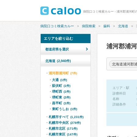
病院口コミ検索カルー - 浦河郡浦河町
病院口コミ検索カルー
病院検索
歯科
北海道
エリアを絞り込む
浦河郡浦
都道府県を選択
北海道
(2,940件)
北海道浦河郡
浦河郡浦河町
(7件)
大通
(1件)
荻伏町
(1件)
エリア・駅
堺町西
(1件)
診療科目
堺町東
(2件)
名称
昌平町
(1件)
詳細条件
東町うしお
(1件)
札幌市すべて
(1,231件)
札幌市中央区
(278件)
札幌市北区
(171件)
札幌市東区
(147件)