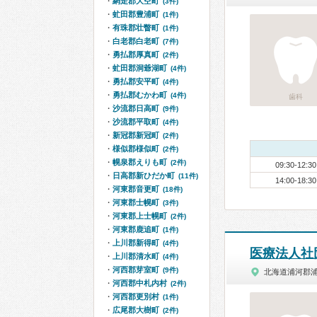
網走郡大空町
(3件)
虻田郡豊浦町
(1件)
有珠郡壮瞥町
(1件)
白老郡白老町
(7件)
勇払郡厚真町
(2件)
虻田郡洞爺湖町
(4件)
勇払郡安平町
(4件)
勇払郡むかわ町
(4件)
歯科
沙流郡日高町
(9件)
沙流郡平取町
(4件)
新冠郡新冠町
(2件)
様似郡様似町
(2件)
幌泉郡えりも町
(2件)
09:30-12:30
日高郡新ひだか町
(11件)
14:00-18:30
河東郡音更町
(18件)
河東郡士幌町
(3件)
河東郡上士幌町
(2件)
河東郡鹿追町
(1件)
上川郡新得町
(4件)
医療法人社
上川郡清水町
(4件)
河西郡芽室町
(9件)
北海道浦河郡
河西郡中札内村
(2件)
河西郡更別村
(1件)
広尾郡大樹町
(2件)