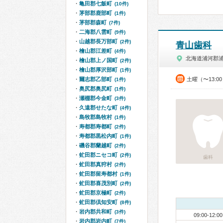
亀田郡七飯町
(10件)
茅部郡鹿部町
(1件)
茅部郡森町
(7件)
二海郡八雲町
(9件)
山越郡長万部町
(2件)
青山歯科
檜山郡江差町
(4件)
北海道浦河郡
檜山郡上ノ国町
(2件)
檜山郡厚沢部町
(1件)
爾志郡乙部町
土曜（〜13:0
(1件)
奥尻郡奥尻町
(1件)
瀬棚郡今金町
(3件)
久遠郡せたな町
(4件)
島牧郡島牧村
(1件)
寿都郡寿都町
(2件)
寿都郡黒松内町
(1件)
磯谷郡蘭越町
(2件)
虻田郡ニセコ町
(2件)
歯科
虻田郡真狩村
(2件)
虻田郡留寿都村
(1件)
虻田郡喜茂別町
(2件)
虻田郡京極町
(2件)
虻田郡倶知安町
(8件)
岩内郡共和町
(3件)
09:00-12:00
岩内郡岩内町
(7件)