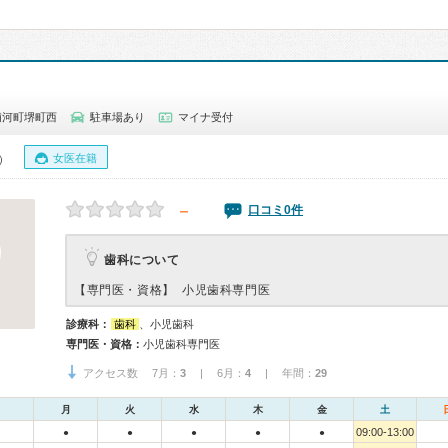
浦河町堺町西
駐車場あり
マイナ受付
女医在籍
0）
－
口コミ0件
歯科について
【専門医・資格】
小児歯科専門医
診療科：
歯科
、小児歯科
専門医・資格：
小児歯科専門医
アクセス数 7月：
3
| 6月：
4
| 年間：
29
月
火
水
木
金
土
09:00-13:00
●
●
●
●
●