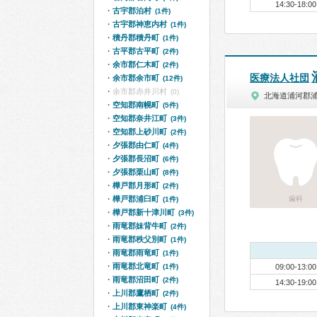
14:30-18:00
古宇郡泊村
(1件)
古宇郡神恵内村
(1件)
積丹郡積丹町
(1件)
古平郡古平町
(2件)
余市郡仁木町
(2件)
医療法人社団
余市郡余市町
(12件)
余市郡赤井川村
(0)
北海道浦河郡
空知郡南幌町
(5件)
空知郡奈井江町
(3件)
空知郡上砂川町
(2件)
夕張郡由仁町
(4件)
夕張郡長沼町
(6件)
夕張郡栗山町
(8件)
樺戸郡月形町
(2件)
樺戸郡浦臼町
歯科
(1件)
樺戸郡新十津川町
(3件)
雨竜郡妹背牛町
(2件)
雨竜郡秩父別町
(1件)
雨竜郡雨竜町
(1件)
雨竜郡北竜町
(1件)
09:00-13:00
雨竜郡沼田町
(2件)
14:30-19:00
上川郡鷹栖町
(2件)
上川郡東神楽町
(4件)