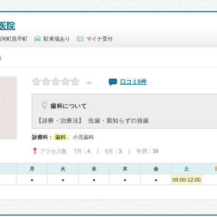
医院
浦河町昌平町
駐車場あり
マイナ受付
0）
－
口コミ0件
歯科について
【診療・治療法】
虫歯・親知らずの抜歯
診療科：
歯科
、小児歯科
アクセス数 7月：
4
| 6月：
3
| 年間：
39
月
火
水
木
金
土
09:00-12:00
●
●
●
●
●