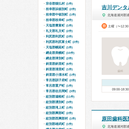
宗谷郡猿払村
(1件)
吉川デンタ
枝幸郡浜頓別町
(2件)
枝幸郡中頓別町
(1件)
北海道浦河郡
枝幸郡枝幸町
(4件)
天塩郡豊富町
(1件)
土曜（〜12:3
礼文郡礼文町
(2件)
利尻郡利尻町
(2件)
利尻郡利尻富士町
(2件)
天塩郡幌延町
(1件)
網走郡美幌町
(10件)
網走郡津別町
(2件)
斜里郡斜里町
(6件)
斜里郡清里町
(1件)
歯科
斜里郡小清水町
(1件)
常呂郡訓子府町
(2件)
常呂郡置戸町
(1件)
09:00-18:30
常呂郡佐呂間町
(3件)
紋別郡遠軽町
(11件)
紋別郡湧別町
(3件)
紋別郡滝上町
(1件)
紋別郡興部町
(2件)
原田歯科医
紋別郡西興部村
(1件)
紋別郡雄武町
(1件)
北海道浦河郡