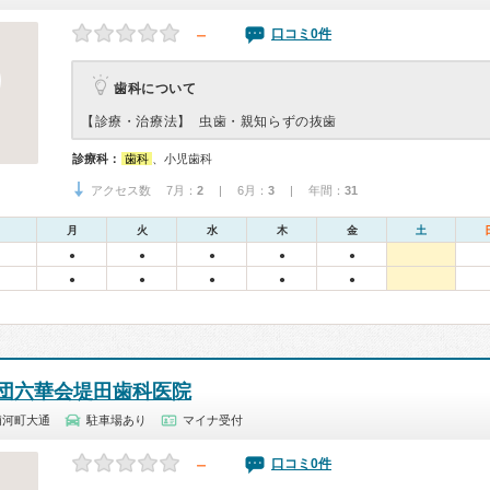
－
口コミ0件
歯科について
【診療・治療法】
虫歯・親知らずの抜歯
診療科：
歯科
、小児歯科
アクセス数 7月：
2
| 6月：
3
| 年間：
31
月
火
水
木
金
土
●
●
●
●
●
●
●
●
●
●
団六華会堤田歯科医院
浦河町大通
駐車場あり
マイナ受付
－
口コミ0件