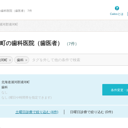
の歯科医院（歯医者） 7件
Calooとは
浦河郡浦河町
河町の歯科医院（歯医者）
（7件）
×
×
浦河町
歯科
北海道浦河郡浦河町
歯科
条件変更・
なし
なし (曜日や時間帯を指定できます)
土曜日診療で絞り込む (4件)
日曜日診療で絞り込む (0件)