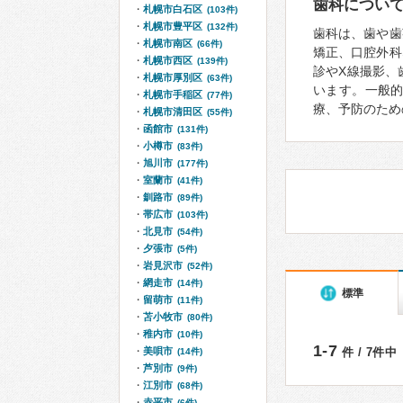
歯科につい
札幌市白石区
(103件)
札幌市豊平区
(132件)
歯科は、歯や歯
札幌市南区
(66件)
矯正、口腔外科
札幌市西区
(139件)
診やX線撮影、
札幌市厚別区
(63件)
います。一般
札幌市手稲区
(77件)
療、予防のため
札幌市清田区
(55件)
函館市
(131件)
小樽市
(83件)
旭川市
(177件)
室蘭市
(41件)
釧路市
(89件)
帯広市
(103件)
北見市
(54件)
夕張市
(5件)
岩見沢市
(52件)
網走市
(14件)
標準
留萌市
(11件)
苫小牧市
(80件)
稚内市
(10件)
1-7
美唄市
件 / 7件中
(14件)
芦別市
(9件)
江別市
(68件)
赤平市
(6件)